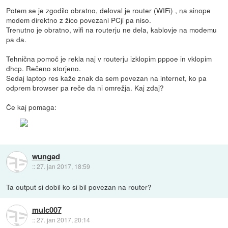
Potem se je zgodilo obratno, deloval je router (WIFi) , na sinope
modem direktno z žico povezani PCji pa niso.
Trenutno je obratno, wifi na routerju ne dela, kablovje na modemu
pa da.
Tehnična pomoč je rekla naj v routerju izklopim pppoe in vklopim
dhcp. Rečeno storjeno.
Sedaj laptop res kaže znak da sem povezan na internet, ko pa
odprem browser pa reče da ni omrežja. Kaj zdaj?
Če kaj pomaga:
wungad
::
27. jan 2017, 18:59
Ta output si dobil ko si bil povezan na router?
mulc007
::
27. jan 2017, 20:14