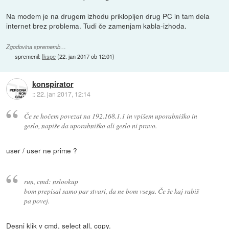
Na modem je na drugem izhodu priklopljen drug PC in tam dela
internet brez problema. Tudi če zamenjam kabla-izhoda.
Zgodovina sprememb…
spremenil:
Ikspe
(
22. jan 2017 ob 12:01
)
konspirator
::
22. jan 2017, 12:14
Če se hočem povezat na 192.168.1.1 in vpišem uporabniško in
geslo, napiše da uporabniško ali geslo ni pravo.
user / user ne prime ?
run, cmd: nslookup
bom prepisal samo par stvari, da ne bom vsega. Če še kaj rabiš
pa povej.
Desni klik v cmd, select all, copy.