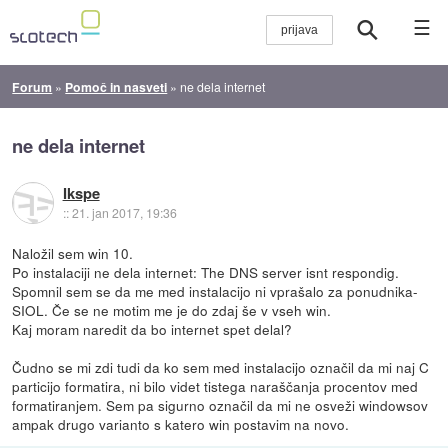
☰
Forum
»
Pomoč in nasveti
»
ne dela internet
ne dela internet
Ikspe
::
21. jan 2017, 19:36
Naložil sem win 10.
Po instalaciji ne dela internet: The DNS server isnt respondig.
Spomnil sem se da me med instalacijo ni vprašalo za ponudnika-
SIOL. Če se ne motim me je do zdaj še v vseh win.
Kaj moram naredit da bo internet spet delal?
Čudno se mi zdi tudi da ko sem med instalacijo označil da mi naj C
particijo formatira, ni bilo videt tistega naraščanja procentov med
formatiranjem. Sem pa sigurno označil da mi ne osveži windowsov
ampak drugo varianto s katero win postavim na novo.