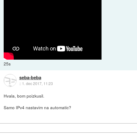
25s
seba-beba
::
1. dec 2017, 11:23
Hvala, bom poizkusil.
Samo IPv4 nastavim na automatic?