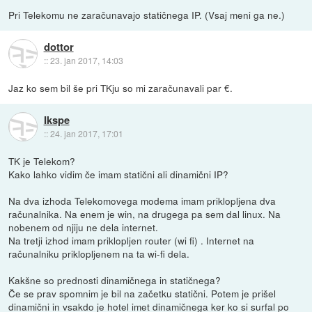
Pri Telekomu ne zaračunavajo statičnega IP. (Vsaj meni ga ne.)
dottor
::
23. jan 2017, 14:03
Jaz ko sem bil še pri TKju so mi zaračunavali par €.
Ikspe
::
24. jan 2017, 17:01
TK je Telekom?
Kako lahko vidim če imam statični ali dinamični IP?
Na dva izhoda Telekomovega modema imam priklopljena dva
računalnika. Na enem je win, na drugega pa sem dal linux. Na
nobenem od njiju ne dela internet.
Na tretji izhod imam priklopljen router (wi fi) . Internet na
računalniku priklopljenem na ta wi-fi dela.
Kakšne so prednosti dinamičnega in statičnega?
Če se prav spomnim je bil na začetku statični. Potem je prišel
dinamični in vsakdo je hotel imet dinamičnega ker ko si surfal po