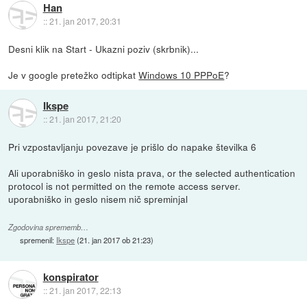
Han
::
21. jan 2017, 20:31
Desni klik na Start - Ukazni poziv (skrbnik)...
Je v google pretežko odtipkat
Windows 10 PPPoE
?
Ikspe
::
21. jan 2017, 21:20
Pri vzpostavljanju povezave je prišlo do napake številka 6
Ali uporabniško in geslo nista prava, or the selected authentication
protocol is not permitted on the remote access server.
uporabniško in geslo nisem nič spreminjal
Zgodovina sprememb…
spremenil:
Ikspe
(
21. jan 2017 ob 21:23
)
konspirator
::
21. jan 2017, 22:13