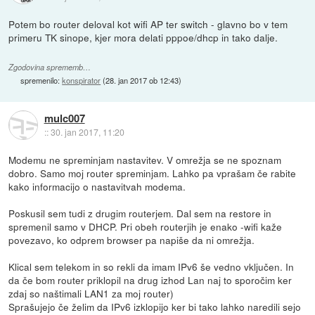
Potem bo router deloval kot wifi AP ter switch - glavno bo v tem
primeru TK sinope, kjer mora delati pppoe/dhcp in tako dalje.
Zgodovina sprememb…
spremenilo:
konspirator
(
28. jan 2017 ob 12:43
)
mulc007
::
30. jan 2017, 11:20
Modemu ne spreminjam nastavitev. V omrežja se ne spoznam
dobro. Samo moj router spreminjam. Lahko pa vprašam če rabite
kako informacijo o nastavitvah modema.
Poskusil sem tudi z drugim routerjem. Dal sem na restore in
spremenil samo v DHCP. Pri obeh routerjih je enako -wifi kaže
povezavo, ko odprem browser pa napiše da ni omrežja.
Klical sem telekom in so rekli da imam IPv6 še vedno vključen. In
da če bom router priklopil na drug izhod Lan naj to sporočim ker
zdaj so naštimali LAN1 za moj router)
Sprašujejo če želim da IPv6 izklopijo ker bi tako lahko naredili sejo