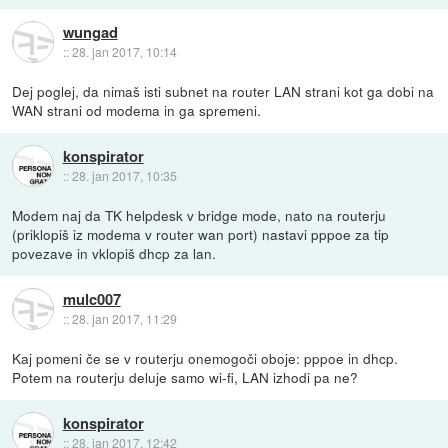
wungad
::
28. jan 2017, 10:14
Dej poglej, da nimaš isti subnet na router LAN strani kot ga dobi na
WAN strani od modema in ga spremeni.
konspirator
::
28. jan 2017, 10:35
Modem naj da TK helpdesk v bridge mode, nato na routerju
(priklopiš iz modema v router wan port) nastavi pppoe za tip
povezave in vklopiš dhcp za lan.
mulc007
::
28. jan 2017, 11:29
Kaj pomeni če se v routerju onemogoči oboje: pppoe in dhcp.
Potem na routerju deluje samo wi-fi, LAN izhodi pa ne?
konspirator
::
28. jan 2017, 12:42