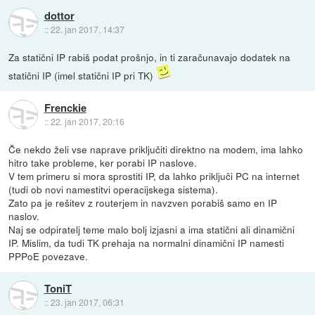
dottor
::
22. jan 2017, 14:37
Za statični IP rabiš podat prošnjo, in ti zaračunavajo dodatek na
statični IP (imel statični IP pri TK)
Frenckie
::
22. jan 2017, 20:16
Če nekdo želi vse naprave priključiti direktno na modem, ima lahko
hitro take probleme, ker porabi IP naslove.
V tem primeru si mora sprostiti IP, da lahko priključi PC na internet
(tudi ob novi namestitvi operacijskega sistema).
Zato pa je rešitev z routerjem in navzven porabiš samo en IP
naslov.
Naj se odpiratelj teme malo bolj izjasni a ima statični ali dinamični
IP. Mislim, da tudi TK prehaja na normalni dinamični IP namesti
PPPoE povezave.
ToniT
::
23. jan 2017, 06:31