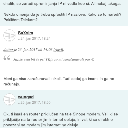
chatih, se zaradi spreminjanja IP ni vedlo kdo si. Ali nekaj takega.
Nekdo omenja da je treba sprostiti IP naslove. Kako se to naredi?
Pokličem Telekom?
SaXsIm
::
24. jan 2017, 18:24
dottor
je
23. jan 2017 ob 14:03
izjavil
:
Jaz ko sem bil še pri TKju so mi zaračunavali par €.
Meni ga niso zaračunavali nikoli. Tudi sedaj ga imam, in ga ne
računajo.
wungad
::
25. jan 2017, 18:50
Ok, ti imaš en router priključen na tale Sinope modem. Vsi, ki se
priključijo na ta router jim internet deluje, in vsi, ki so direktno
povezani na modem jim internet ne deluje.