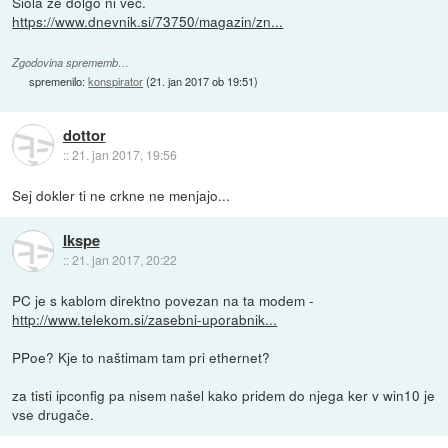
Siola že dolgo ni več.
https://www.dnevnik.si/73750/magazin/zn...
Zgodovina sprememb…
spremenilo:
konspirator
(
21. jan 2017 ob 19:51
)
dottor
::
21. jan 2017, 19:56
Sej dokler ti ne crkne ne menjajo...
Ikspe
::
21. jan 2017, 20:22
PC je s kablom direktno povezan na ta modem -
http://www.telekom.si/zasebni-uporabnik...
PPoe? Kje to naštimam tam pri ethernet?
za tisti ipconfig pa nisem našel kako pridem do njega ker v win10 je
vse drugače.