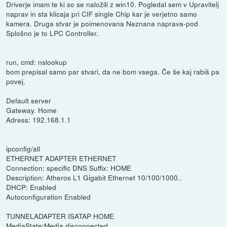
Driverje imam te ki so se naložili z win10. Pogledal sem v Upravitelj
naprav in sta klicaja pri CIF single Chip kar je verjetno samo
kamera. Druga stvar je poimenovana Neznana naprava-pod
Splošno je to LPC Controller.
run, cmd: nslookup
bom prepisal samo par stvari, da ne bom vsega. Če še kaj rabiš pa
povej.
Default server
Gateway. Home
Adress: 192.168.1.1
ipconfig/all
ETHERNET ADAPTER ETHERNET
Connection: specific DNS Suffix: HOME
Description: Atheros L1 Gigabit Ethernet 10/100/1000..
DHCP: Enabled
Autoconfiguration Enabled
TUNNELADAPTER ISATAP HOME
MediaState:Media disconnected