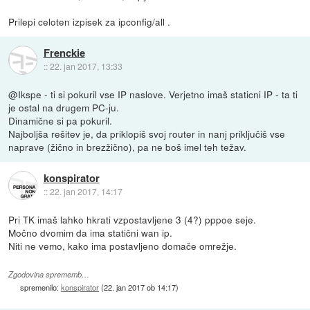
Prilepi celoten izpisek za ipconfig/all .
Frenckie
::
22. jan 2017, 13:33
@Ikspe - ti si pokuril vse IP naslove. Verjetno imaš staticni IP - ta ti
je ostal na drugem PC-ju.
Dinamične si pa pokuril.
Najboljša rešitev je, da priklopiš svoj router in nanj priključiš vse
naprave (žično in brezžično), pa ne boš imel teh težav.
konspirator
::
22. jan 2017, 14:17
Pri TK imaš lahko hkrati vzpostavljene 3 (4?) pppoe seje.
Močno dvomim da ima statični wan ip.
Niti ne vemo, kako ima postavljeno domače omrežje.
Zgodovina sprememb…
spremenilo:
konspirator
(
22. jan 2017 ob 14:17
)