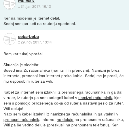
mulc007
::
31. jan 2017, 16:13
Ker na modemu je iternet delal.
Sedaj sem pa tudi na routerju spedenal.
seba-beba
::
29. nov 2017, 13:44
Bom kar tukaj vprašal...
Situacija je sledeča:
Sosed ima 2x računalnika (
namizni in prenosni
). Namizni je brez
interneta, prenosni ima internet preko kabla. Sedaj me je prosil, če
mu usposobim ruter za wifi.
Kabel za internet sem iztaknil iz
prenosnega računalnika
in ga dal
v ruter, iz ruterja pa sem potegnil kabel v
namizni računalnik
, kjer
sem s pomočjo priloženega cd-ja od ruterja nastavil geslo za ruter.
Wifi deluje!
Nato sem kabel iztaknil iz
namiznega računalnika
in ga vtaknil v
prenosni računalnik
. Internet
ne deluje
na prenosnem računalniku,
Wifi pa še vedno
deluje
(preskusil na prenosnem telefonu). Ker