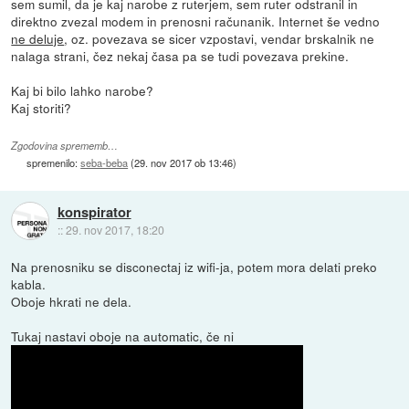
sem sumil, da je kaj narobe z ruterjem, sem ruter odstranil in
direktno zvezal modem in prenosni računanik. Internet še vedno
ne deluje
, oz. povezava se sicer vzpostavi, vendar brskalnik ne
nalaga strani, čez nekaj časa pa se tudi povezava prekine.
Kaj bi bilo lahko narobe?
Kaj storiti?
Zgodovina sprememb…
spremenilo:
seba-beba
(
29. nov 2017 ob 13:46
)
konspirator
::
29. nov 2017, 18:20
Na prenosniku se disconectaj iz wifi-ja, potem mora delati preko
kabla.
Oboje hkrati ne dela.
Tukaj nastavi oboje na automatic, če ni