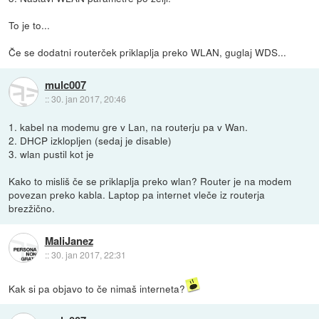
To je to...
Če se dodatni routerček priklaplja preko WLAN, guglaj WDS...
mulc007
::
30. jan 2017, 20:46
1. kabel na modemu gre v Lan, na routerju pa v Wan.
2. DHCP izklopljen (sedaj je disable)
3. wlan pustil kot je
Kako to misliš če se priklaplja preko wlan? Router je na modem
povezan preko kabla. Laptop pa internet vleče iz routerja
brezžično.
MaliJanez
::
30. jan 2017, 22:31
Kak si pa objavo to če nimaš interneta?