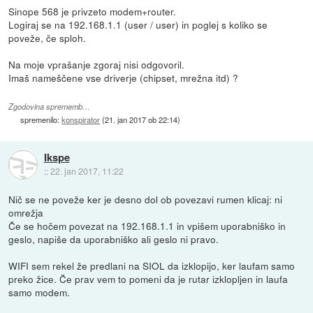
Sinope 568 je privzeto modem+router.
Logiraj se na 192.168.1.1 (user / user) in poglej s koliko se
poveže, če sploh.
Na moje vprašanje zgoraj nisi odgovoril.
Imaš nameščene vse driverje (chipset, mrežna itd) ?
Zgodovina sprememb…
spremenilo:
konspirator
(
21. jan 2017 ob 22:14
)
Ikspe
::
22. jan 2017, 11:22
Nič se ne poveže ker je desno dol ob povezavi rumen klicaj: ni
omrežja
Če se hočem povezat na 192.168.1.1 in vpišem uporabniško in
geslo, napiše da uporabniško ali geslo ni pravo.
WIFI sem rekel že predlani na SIOL da izklopijo, ker laufam samo
preko žice. Če prav vem to pomeni da je rutar izklopljen in laufa
samo modem.