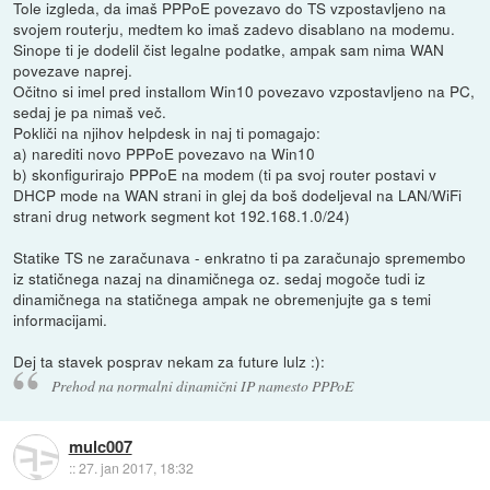
Tole izgleda, da imaš PPPoE povezavo do TS vzpostavljeno na
svojem routerju, medtem ko imaš zadevo disablano na modemu.
Sinope ti je dodelil čist legalne podatke, ampak sam nima WAN
povezave naprej.
Očitno si imel pred installom Win10 povezavo vzpostavljeno na PC,
sedaj je pa nimaš več.
Pokliči na njihov helpdesk in naj ti pomagajo:
a) narediti novo PPPoE povezavo na Win10
b) skonfigurirajo PPPoE na modem (ti pa svoj router postavi v
DHCP mode na WAN strani in glej da boš dodeljeval na LAN/WiFi
strani drug network segment kot 192.168.1.0/24)
Statike TS ne zaračunava - enkratno ti pa zaračunajo spremembo
iz statičnega nazaj na dinamičnega oz. sedaj mogoče tudi iz
dinamičnega na statičnega ampak ne obremenjujte ga s temi
informacijami.
Dej ta stavek posprav nekam za future lulz :):
Prehod na normalni dinamični IP namesto PPPoE
mulc007
::
27. jan 2017, 18:32