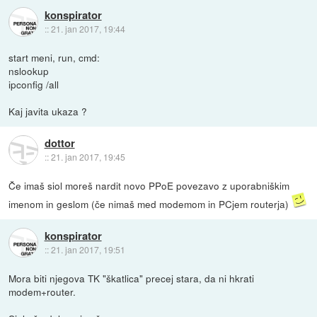
konspirator
::
21. jan 2017, 19:44
start meni, run, cmd:
nslookup
ipconfig /all
Kaj javita ukaza ?
dottor
::
21. jan 2017, 19:45
Če imaš siol moreš nardit novo PPoE povezavo z uporabniškim
imenom in geslom (če nimaš med modemom in PCjem routerja)
konspirator
::
21. jan 2017, 19:51
Mora biti njegova TK "škatlica" precej stara, da ni hkrati
modem+router.