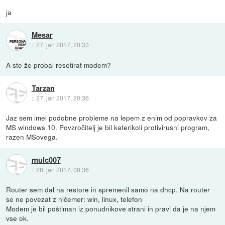
ja
Mesar
::
27. jan 2017, 20:33
A ste že probal resetirat modem?
Tarzan
::
27. jan 2017, 20:36
Jaz sem imel podobne probleme na lepem z enim od popravkov za
MS windows 10. Povzročitelj je bil katerikoli protivirusni program,
razen MSovega.
mulc007
::
28. jan 2017, 08:36
Router sem dal na restore in spremenil samo na dhcp. Na router
se ne povezat z ničemer: win, linux, telefon
Modem je bil poštiman iz ponudnikove strani in pravi da je na njem
vse ok.