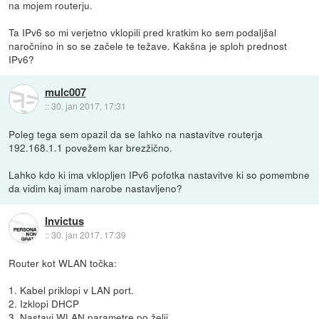
na mojem routerju.
Ta IPv6 so mi verjetno vklopili pred kratkim ko sem podaljšal
naročnino in so se začele te težave. Kakšna je sploh prednost
IPv6?
mulc007
::
30. jan 2017, 17:31
Poleg tega sem opazil da se lahko na nastavitve routerja
192.168.1.1 povežem kar brezžično.
Lahko kdo ki ima vklopljen IPv6 pofotka nastavitve ki so pomembne
da vidim kaj imam narobe nastavljeno?
Invictus
::
30. jan 2017, 17:39
Router kot WLAN točka:
1. Kabel priklopi v LAN port.
2. Izklopi DHCP
3. Nastavi WLAN parametre po želji.