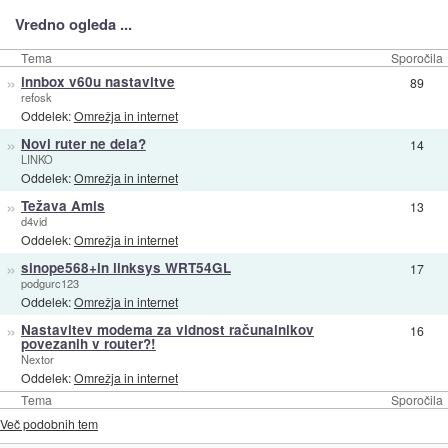
Vredno ogleda ...
Tema
Sporočila
»
innbox v60u nastavitve
89
refosk
Oddelek:
Omrežja in internet
»
Novi ruter ne dela?
14
LINKO
Oddelek:
Omrežja in internet
»
Težava Amis
13
d4vid
Oddelek:
Omrežja in internet
»
sinope568+in linksys WRT54GL
17
podgurc123
Oddelek:
Omrežja in internet
»
Nastavitev modema za vidnost računalnikov
16
povezanih v router?!
Nextor
Oddelek:
Omrežja in internet
Tema
Sporočila
Več podobnih tem