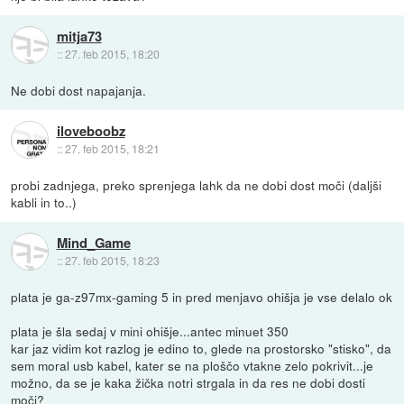
mitja73
::
27. feb 2015, 18:20
Ne dobi dost napajanja.
iloveboobz
::
27. feb 2015, 18:21
probi zadnjega, preko sprenjega lahk da ne dobi dost moči (daljši
kabli in to..)
Mind_Game
::
27. feb 2015, 18:23
plata je ga-z97mx-gaming 5 in pred menjavo ohišja je vse delalo ok
plata je šla sedaj v mini ohišje...antec minuet 350
kar jaz vidim kot razlog je edino to, glede na prostorsko "stisko", da
sem moral usb kabel, kater se na ploščo vtakne zelo pokrivit...je
možno, da se je kaka žička notri strgala in da res ne dobi dosti
moči?