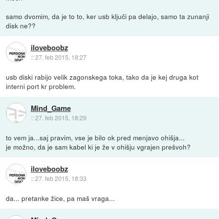
samo dvomim, da je to to, ker usb ključi pa delajo, samo ta zunanji
disk ne??
iloveboobz
::
27. feb 2015, 18:27
usb diski rabijo velik zagonskega toka, tako da je kej druga kot
interni port kr problem.
Mind_Game
::
27. feb 2015, 18:29
to vem ja...saj pravim, vse je bilo ok pred menjavo ohišja...
je možno, da je sam kabel ki je že v ohišju vgrajen prešvoh?
iloveboobz
::
27. feb 2015, 18:33
da... pretanke žice, pa maš vraga...