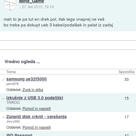
Mind_Game
::
27. feb 2015, 19:19
mah to je pa tut en drek pol, itak tega vnaprej ne veš
bo treba pa dokupt usb 3 kabel/podalšek in pelat iz zadaj
Vredno ogleda ...
Tema
Sporočila
»
samsung ue32f5000
33
pero978
Oddelek:
Zvok in slika
»
Izkušnje z USB 3.0 podaljški
15
TRIROG
Oddelek:
Pomoč in nasveti
»
Zunanji disk crknil - vprašanja
17
Jerry000
Oddelek:
Pomoč in nasveti
»
WD Passport
47