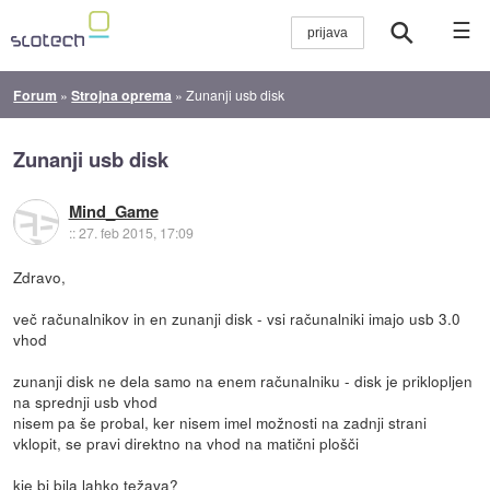
☰
Forum
»
Strojna oprema
»
Zunanji usb disk
Zunanji usb disk
Mind_Game
::
27. feb 2015, 17:09
Zdravo,
več računalnikov in en zunanji disk - vsi računalniki imajo usb 3.0
vhod
zunanji disk ne dela samo na enem računalniku - disk je priklopljen
na sprednji usb vhod
nisem pa še probal, ker nisem imel možnosti na zadnji strani
vklopit, se pravi direktno na vhod na matični plošči
kje bi bila lahko težava?