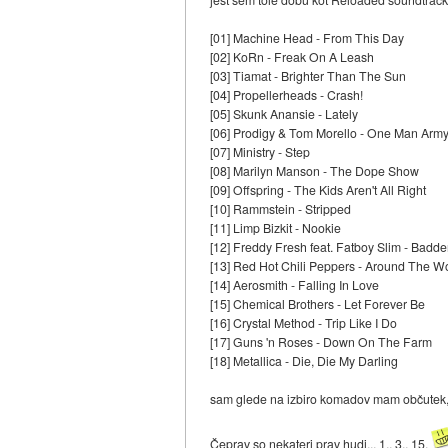
[01] Machine Head - From This Day
[02] KoRn - Freak On A Leash
[03] Tiamat - Brighter Than The Sun
[04] Propellerheads - Crash!
[05] Skunk Anansie - Lately
[06] Prodigy & Tom Morello - One Man Arm
[07] Ministry - Step
[08] Marilyn Manson - The Dope Show
[09] Offspring - The Kids Aren't All Right
[10] Rammstein - Stripped
[11] Limp Bizkit - Nookie
[12] Freddy Fresh feat. Fatboy Slim - Bad
[13] Red Hot Chili Peppers - Around The W
[14] Aerosmith - Falling In Love
[15] Chemical Brothers - Let Forever Be
[16] Crystal Method - Trip Like I Do
[17] Guns 'n Roses - Down On The Farm
[18] Metallica - Die, Die My Darling
sam glede na izbiro komadov mam občutek, d
Čeprav so nekateri prav hudi... 1., 3., 15.