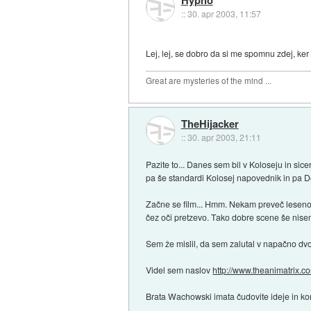
::
30. apr 2003, 11:57
Lej, lej, se dobro da si me spomnu zdej, ker v
Great are mysteries of the mind ...
TheHijacker
::
30. apr 2003, 21:11
Pazite to... Danes sem bil v Koloseju in sic
pa še standardi Kolosej napovednik in pa Dolb
Začne se film... Hmm. Nekam preveč leseno 
čez oči pretzevo. Tako dobre scene še nisem
Sem že mislil, da sem zalutal v napačno dvor
Videl sem naslov
http://www.theanimatrix.c
Brata Wachowski imata čudovite ideje in ko