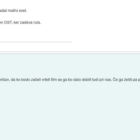
stal matrix svet.
en OST, ker zadeva rula.
n, da ko bodo začeli vrteti film se ga bo dalo dobiti tudi pri nas. Če ga želiš pa pr