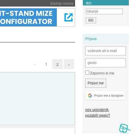
Išči:
Zadnje novice
Prijava
«
1
2
»
Zapomni si me
nov uporabnik
pozabili geslo?