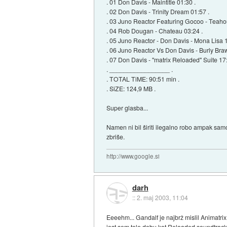
. 01 Don Davis - Maintitle 01:30 .
. 02 Don Davis - Trinity Dream 01:57 .
. 03 Juno Reactor Featuring Gocoo - Teaho
. 04 Rob Dougan - Chateau 03:24 .
. 05 Juno Reactor - Don Davis - Mona Lisa 1
. 06 Juno Reactor Vs Don Davis - Burly Braw
. 07 Don Davis - "matrix Reloaded" Suite 17:
. _________________ .
. TOTAL TiME: 90:51 min .
. SiZE: 124,9 MB .
Super glasba...
Namen ni bil širiti ilegalno robo ampak sam
zbriše.
http://www.google.si
darh
::
2. maj 2003, 11:04
Eeeehm... Gandalf je najbrž mislil Animatrix 
jest sem tole dobu kot Reloaded soundtrac