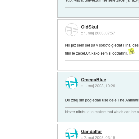
OldSkul
::
1. maj 2003, 07:57
No jaz sem šel pa v soboto gledat Final desti
film le začel.Uf, kako sem si oddahnil.
OmegaBlue
::
1. maj 2003, 10:26
Do zdej sm pogledau use dele The Animatrix-a
Never attribute to malice that which can be 
Gandalfar
::
2. maj 2003, 03:19