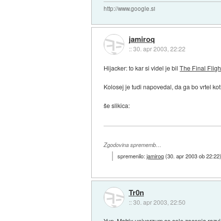
http://www.google.si
jamiroq
::
30. apr 2003, 22:22
Hijacker: to kar si videl je bil
The Final Flight
Kolosej je tudi napovedal, da ga bo vrtel kot
še slikica:
Zgodovina sprememb…
spremenilo:
jamiroq
(
30. apr 2003 ob 22:22
Tr0n
::
30. apr 2003, 22:50
Yup. Matrix univerzum se sele zacenja razvija