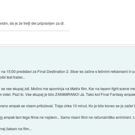
idm, da je že tretji del pripravljen za dl.
er na 15:00 predstavi za Final Destination 2. Stvar se začne s tečnimi reklamami in
i test trailer...
se vse skupaj zdi. Močno me spominja na Matrix film. Kar na lepem fight scene m
 videl. Pazi to. Vse skupaj je bilo ZANIMIRANO! Ja. Tako kot Final Fantasy ampak v
ano ampak se nisem pritoževal. Traja cirka 10 minut. Ko je bilo konec se je začel fi
om
ampak tam tega filma ne najdem... Samo risani filmi ne računalniško animirani. U
maj čakam na film...