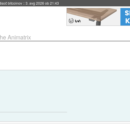
 tisoč bitcoinov
::
3. avg 2026 ob 21:43
he Animatrix