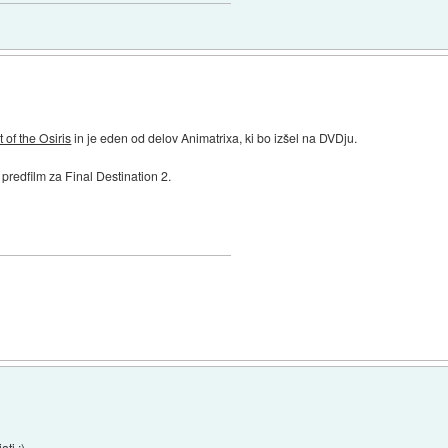
 of the Osiris
in je eden od delov Animatrixa, ki bo izšel na DVDju.
 predfilm za Final Destination 2.
)
ti :).