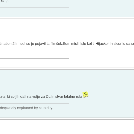
nation 2 in tudi se je pojavil ta filmček.Sem mislil isto kot ti Hijacker in sicer to 
, ki so jih dali na voljo za DL in stvar totalno rula
adequately explained by stupidity.