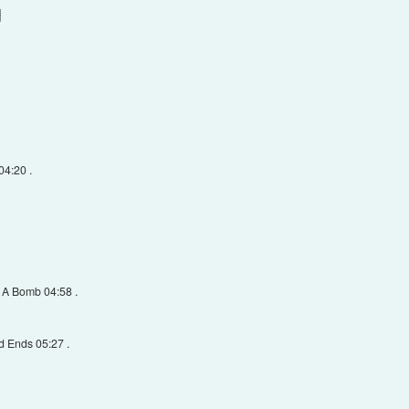
▓
04:20 .
 A Bomb 04:58 .
 Ends 05:27 .