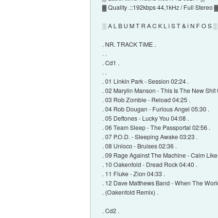
▓ Quality .::192kbps 44,1kHz / Full Stereo 
░ A L B U M T R A C K L i S T & i N F O S ░
. NR. TRACK TiME .
. .
. Cd1 .
. .
. 01 Linkin Park - Session 02:24 .
. 02 Marylin Manson - This Is The New Shit 
. 03 Rob Zombie - Reload 04:25 .
. 04 Rob Dougan - Furious Angel 05:30 .
. 05 Deftones - Lucky You 04:08 .
. 06 Team Sleep - The Passportal 02:56 .
. 07 P.O.D. - Sleeping Awake 03:23 .
. 08 Unloco - Bruises 02:36 .
. 09 Rage Against The Machine - Calm Like
. 10 Oakenfold - Dread Rock 04:40 .
. 11 Fluke - Zion 04:33 .
. 12 Dave Matthews Band - When The World
. (Oakenfold Remix) .
. Cd2 .