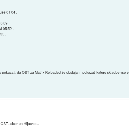
use 01:04 .
0:09 .
l 05:52 .
35 .
o pokazati, da OST za Matrix Reloaded že obstaja in pokazati katere skladbe vse s
OST.. sicer pa Hijacker...
k