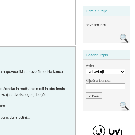
Hitre funkcije
seznam tem
Posebni izpisi
Avtor:
 pa napovedniki za nove filme. Na koncu
Ključna beseda:
ed žensko in moškim s meči in oba imata
saj za dve kategoriji boljše.
lm...
pam, da ni edini...