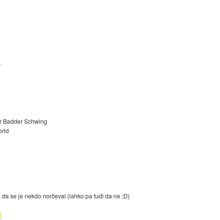
y
der Badder Schwing
orld
a se je nekdo norčeval (lahko pa tudi da ne ;D)