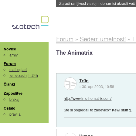
Zaradi ranljivost v strojni denarnici ukradli več
Forum
»
Sedem umetnosti
»
T
Novice
The Animatrix
arhiv
Forum
mali oglasi
teme zadnjih 24h
Tr0n
Članki
::
30. apr 2003, 10:58
Zaposlitve
http://www.intothematrix.com/
brskaj
Ostalo
Ste si pogledali to zadevico? Kewl stuff :).
pravila
Hypno