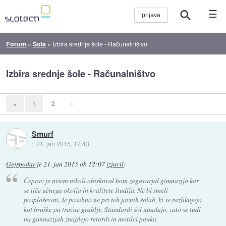
☰
Forum
»
Šola
»
Izbira srednje šole - Računalništvo
Izbira srednje šole - Računalništvo
2
»
«
1
Smurf
::
21. jan 2015, 12:43
Gejspodar
je
21. jan 2015 ob 12:07
izjavil
:
Čeprav je nisem nikoli obiskoval bom zagovarjal gimnazijo kar
se tiče učnega okolja in kvalitete študija. Ne bi smeli
posploševati, še posebno ne pri teh javnih šolah, ki se razlikujejo
kot hruške pa tračne grablje. Standardi šol upadajo, zato se tudi
na gimnazijah znajdejo retardi in motilci pouka.