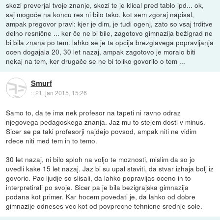
skozi preverjal tvoje znanje, skozi te je klical pred tablo ipd... ok,
saj mogoče na koncu res ni bilo tako, kot sem zgoraj napisal,
ampak pregovor pravi: kjer je dim, je tudi ogenj, zato so vsaj trditve
delno resnične ... ker če ne bi bile, zagotovo gimnazija bežigrad ne
bi bila znana po tem. lahko se je ta opcija brezglavega popravljanja
ocen dogajala 20, 30 let nazaj, ampak zagotovo je moralo biti
nekaj na tem, ker drugače se ne bi toliko govorilo o tem ...
Smurf
::
21. jan 2015, 15:26
Samo to, da te ima nek profesor na tapeti ni ravno odraz
njegovega pedagoskega znanja. Jaz mu to stejem dosti v minus.
Sicer se pa taki profesorji najdejo povsod, ampak niti ne vidim
rdece niti med tem in to temo.
30 let nazaj, ni bilo sploh na voljo te moznosti, mislim da so jo
uvedli kake 15 let nazaj. Jaz bi su upal staviti, da stvar izhaja bolj iz
govoric. Pac ljudje so slisali, da lahko popravljas oceno in to
interpretirali po svoje. Sicer pa je bila bezigrajska gimnazija
podana kot primer. Kar hocem povedati je, da lahko od dobre
gimnazije odneses vec kot od povprecne tehnicne srednje sole.