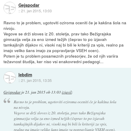
Gejspodar
::
21. jan 2015, 13:03
Ravno to je problem, ugotoviti oziroma oceniti če je kakšna šola na
nivoju.
Vegove se drži sloves iz 20. stoletja, prav tako Bežigrajska
gimnazija velja za eno izmed težjih (čeprav to po izjavah
tamkajšnjih dijakov ni, visoki naj bi bili le kriteriji za vpis, realno pa
imajo veliko šans imajo za popravljanje VSEH ocen).
Potem je tu problem posameznih profesorjev, že od njih variira
težavnost študija, ker niso vsi enakovredni pedagogi...
lebdim
::
21. jan 2015, 13:35
Gejspodar
je
21. jan 2015 ob 13:03
izjavil
:
Ravno to je problem, ugotoviti oziroma oceniti če je kakšna šola
na nivoju.
Vegove se drži sloves iz 20. stoletja, prav tako Bežigrajska
gimnazija velja za eno izmed težjih (čeprav to po izjavah
tamkajšnjih dijakov ni, visoki naj bi bili le kriteriji za vpis,
realno pa imajo veliko šans imajo za popravljanje VSEH ocen).