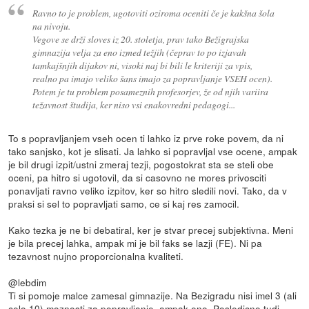
Ravno to je problem, ugotoviti oziroma oceniti če je kakšna šola
na nivoju.
Vegove se drži sloves iz 20. stoletja, prav tako Bežigrajska
gimnazija velja za eno izmed težjih (čeprav to po izjavah
tamkajšnjih dijakov ni, visoki naj bi bili le kriteriji za vpis,
realno pa imajo veliko šans imajo za popravljanje VSEH ocen).
Potem je tu problem posameznih profesorjev, že od njih variira
težavnost študija, ker niso vsi enakovredni pedagogi...
To s popravljanjem vseh ocen ti lahko iz prve roke povem, da ni
tako sanjsko, kot je slisati. Ja lahko si popravljal vse ocene, ampak
je bil drugi izpit/ustni zmeraj tezji, pogostokrat sta se steli obe
oceni, pa hitro si ugotovil, da si casovno ne mores privosciti
ponavljati ravno veliko izpitov, ker so hitro sledili novi. Tako, da v
praksi si sel to popravljati samo, ce si kaj res zamocil.
Kako tezka je ne bi debatiral, ker je stvar precej subjektivna. Meni
je bila precej lahka, ampak mi je bil faks se lazji (FE). Ni pa
tezavnost nujno proporcionalna kvaliteti.
@lebdim
Ti si pomoje malce zamesal gimnazije. Na Bezigradu nisi imel 3 (ali
celo 10) moznosti za popravljanje, ampak eno. Posledicno tudi