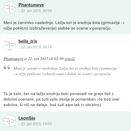
Phantomeye
::
22. jan 2015, 02:09
Meni je zanimivo naslednje. Lažja kot je srednja šola (gimnazija ->
nižje poklicno izobraževanje) slabše so ocene v povprečju.
bella_trix
::
22. jan 2015, 09:16
Phantomeye
je
22. jan 2015 ob 02:09
izjavil
:
Meni je zanimivo naslednje. Lažja kot je srednja šola (gimnazija
-> nižje poklicno izobraževanje) slabše so ocene v povprečju.
To je zato, ker na lažjo srednjo šolo ponavadi ne grejo tisti z
dobrimi ocenami, pa tudi vpliv okolja je pomemben (če boš imel
sošolce, ki nič ne delajo, boš tudi sam tak in obratno).
LeonSlo
::
23. jan 2015, 19:09