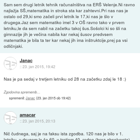
Sam sem drugi letnik tehnik računalništva na ERŠ Velenje.Ni ravno
najlažja SŠ,matematika in stroka sta kar zahtevni.Pri nas nas je
ostalo od 29,ki smo začeli prvi letnik le 17,ki nas je šlo v
drugega.Jaz sem matematiko imel 3 v OŠ ravno tako v prvem
letniku,le da sem nabil na začetku takoj šus.Sošolci ki so šli na
gimnazije jih je večina nabila kar nekaj šusov predvsem
matematika je bila ta ter kar nekaj jih ima inštruktcije,prej pa vsi
odličnjaki.
Janac
::
23. jan 2015, 19:42
Nas je pa sedaj v tretjem letniku od 28 na začetku zdaj le 18 :)
Zgodovina sprememb…
spremenil:
Janac
(
23. jan 2015 ob 19:42
)
amacar
::
23. jan 2015, 20:13
Nič čudnega, saj je na faksu ista zgodba. 120 nas je bilo v 1.
letniku, v drugem le še 60, v tretjem 40, redno (brez absolventa)