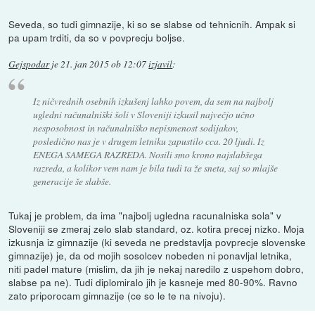
Seveda, so tudi gimnazije, ki so se slabse od tehnicnih. Ampak si
pa upam trditi, da so v povprecju boljse.
Gejspodar
je
21. jan 2015 ob 12:07
izjavil
:
Iz ničvrednih osebnih izkušenj lahko povem, da sem na najbolj
ugledni računalniški šoli v Sloveniji izkusil največjo učno
nesposobnost in računalniško nepismenost sodijakov,
posledično nas je v drugem letniku zapustilo cca. 20 ljudi. Iz
ENEGA SAMEGA RAZREDA. Nosili smo krono najslabšega
razreda, a kolikor vem nam je bila tudi ta že sneta, saj so mlajše
generacije še slabše.
Tukaj je problem, da ima "najbolj ugledna racunalniska sola" v
Sloveniji se zmeraj zelo slab standard, oz. kotira precej nizko. Moja
izkusnja iz gimnazije (ki seveda ne predstavlja povprecje slovenske
gimnazije) je, da od mojih sosolcev nobeden ni ponavljal letnika,
niti padel mature (mislim, da jih je nekaj naredilo z uspehom dobro,
slabse pa ne). Tudi diplomiralo jih je kasneje med 80-90%. Ravno
zato priporocam gimnazije (ce so le te na nivoju).