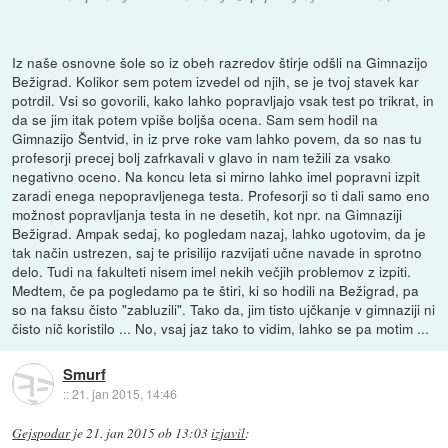
Iz naše osnovne šole so iz obeh razredov štirje odšli na Gimnazijo
Bežigrad. Kolikor sem potem izvedel od njih, se je tvoj stavek kar
potrdil. Vsi so govorili, kako lahko popravljajo vsak test po trikrat, in
da se jim itak potem vpiše boljša ocena. Sam sem hodil na
Gimnazijo Šentvid, in iz prve roke vam lahko povem, da so nas tu
profesorji precej bolj zafrkavali v glavo in nam težili za vsako
negativno oceno. Na koncu leta si mirno lahko imel popravni izpit
zaradi enega nepopravljenega testa. Profesorji so ti dali samo eno
možnost popravljanja testa in ne desetih, kot npr. na Gimnaziji
Bežigrad. Ampak sedaj, ko pogledam nazaj, lahko ugotovim, da je
tak način ustrezen, saj te prisilijo razvijati učne navade in sprotno
delo. Tudi na fakulteti nisem imel nekih večjih problemov z izpiti.
Medtem, če pa pogledamo pa te štiri, ki so hodili na Bežigrad, pa
so na faksu čisto "zabluzili". Tako da, jim tisto ujčkanje v gimnaziji ni
čisto nič koristilo ... No, vsaj jaz tako to vidim, lahko se pa motim ...
Smurf
::
21. jan 2015, 14:46
Gejspodar
je
21. jan 2015 ob 13:03
izjavil
: