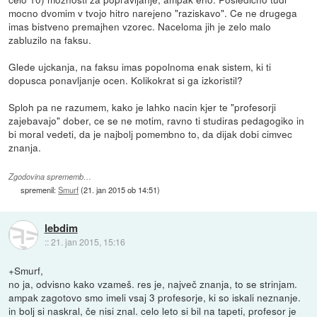
mocno dvomim v tvojo hitro narejeno "raziskavo". Ce ne drugega
imas bistveno premajhen vzorec. Naceloma jih je zelo malo
zabluzilo na faksu.
Glede ujckanja, na faksu imas popolnoma enak sistem, ki ti
dopusca ponavljanje ocen. Kolikokrat si ga izkoristil?
Sploh pa ne razumem, kako je lahko nacin kjer te "profesorji
zajebavajo" dober, ce se ne motim, ravno ti studiras pedagogiko in
bi moral vedeti, da je najbolj pomembno to, da dijak dobi cimvec
znanja.
Zgodovina sprememb…
spremenil:
Smurf
(
21. jan 2015 ob 14:51
)
lebdim
::
21. jan 2015, 15:16
+Smurf,
no ja, odvisno kako vzameš. res je, največ znanja, to se strinjam.
ampak zagotovo smo imeli vsaj 3 profesorje, ki so iskali neznanje.
in bolj si naskral, če nisi znal. celo leto si bil na tapeti, profesor je