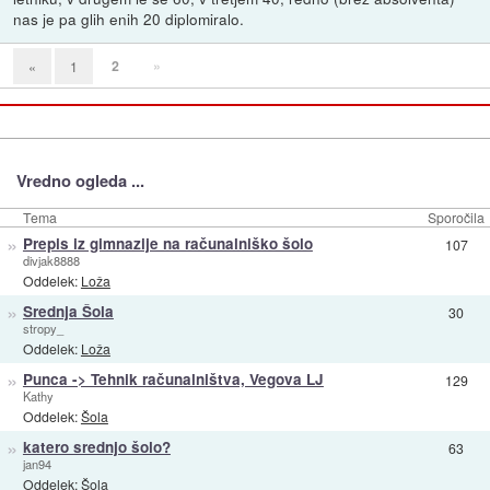
nas je pa glih enih 20 diplomiralo.
2
»
«
1
Vredno ogleda ...
Tema
Sporočila
»
Prepis iz gimnazije na računalniško šolo
107
divjak8888
Oddelek:
Loža
»
Srednja Šola
30
stropy_
Oddelek:
Loža
»
Punca -> Tehnik računalništva, Vegova LJ
129
Kathy
Oddelek:
Šola
»
katero srednjo šolo?
63
jan94
Oddelek:
Šola