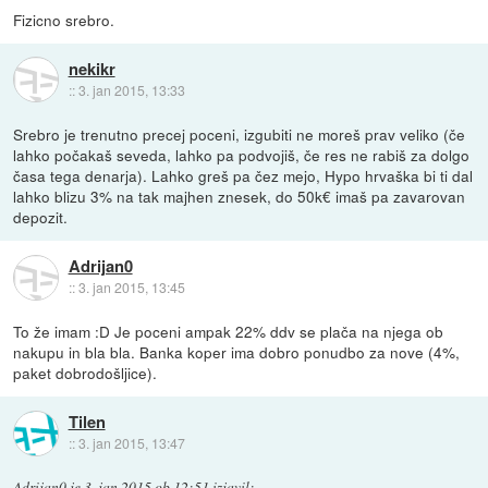
Fizicno srebro.
nekikr
::
3. jan 2015, 13:33
Srebro je trenutno precej poceni, izgubiti ne moreš prav veliko (če
lahko počakaš seveda, lahko pa podvojiš, če res ne rabiš za dolgo
časa tega denarja). Lahko greš pa čez mejo, Hypo hrvaška bi ti dal
lahko blizu 3% na tak majhen znesek, do 50k€ imaš pa zavarovan
depozit.
Adrijan0
::
3. jan 2015, 13:45
To že imam :D Je poceni ampak 22% ddv se plača na njega ob
nakupu in bla bla. Banka koper ima dobro ponudbo za nove (4%,
paket dobrodošljice).
Tilen
::
3. jan 2015, 13:47
Adrijan0
je
3. jan 2015 ob 12:51
izjavil
: