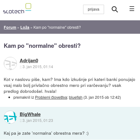
☰
Forum
»
Loža
»
Kam po "normalne" obresti?
Kam po "normalne" obresti?
Adrijan0
::
3. jan 2015, 01:14
Kot v naslovu piše, kam? Ima kdo izkušnje pri kateri banki ponujajo
vsaj malo bolj privlačno obrestno mero pri varčevanju? vsak
predlog dobrodošel. hvala!
premaknil iz
Problemi človeštva
:
bluefish
(
3. jan 2015 ob 12:42
)
BigWhale
::
3. jan 2015, 01:23
Kaj pa je zate 'normalna' obrestna mera? :)