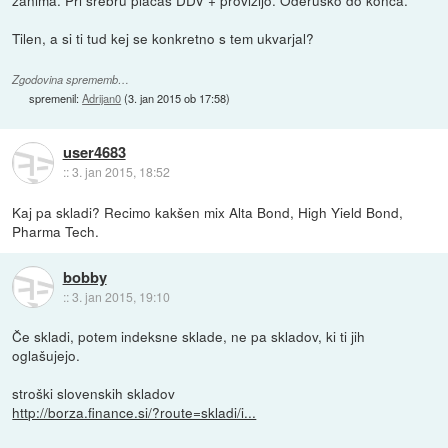
zanima. Pri srebru plačaš DDV + provizijo. Oderuško do konca.
Tilen, a si ti tud kej se konkretno s tem ukvarjal?
Zgodovina sprememb…
spremenil:
Adrijan0
(
3. jan 2015 ob 17:58
)
user4683
::
3. jan 2015, 18:52
Kaj pa skladi? Recimo kakšen mix Alta Bond, High Yield Bond,
Pharma Tech.
bobby
::
3. jan 2015, 19:10
Če skladi, potem indeksne sklade, ne pa skladov, ki ti jih
oglašujejo.
stroški slovenskih skladov
http://borza.finance.si/?route=skladi/i...