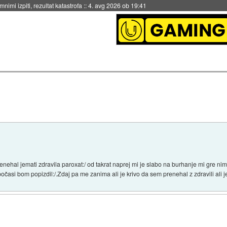
eto za večkratno uporabo
::
4. avg 2026 ob 19:41
enehal jemati zdravila paroxat:/ od takrat naprej mi je slabo na burhanje mi gre ni
 počasi bom popizdil:/.Zdaj pa me zanima ali je krivo da sem prenehal z zdravili ali