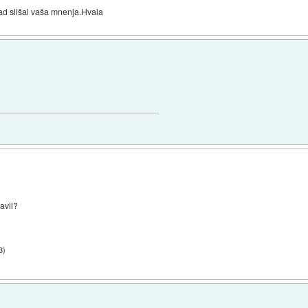
d slišal vaša mnenja.Hvala
avil?
3
)