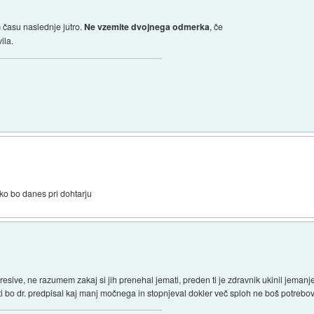
 času naslednje jutro.
Ne vzemite dvojnega odmerka
, če
ila.
ako bo danes pri dohtarju
sive, ne razumem zakaj si jih prenehal jemati, preden ti je zdravnik ukinil jemanje
i bo dr. predpisal kaj manj močnega in stopnjeval dokler več sploh ne boš potrebova