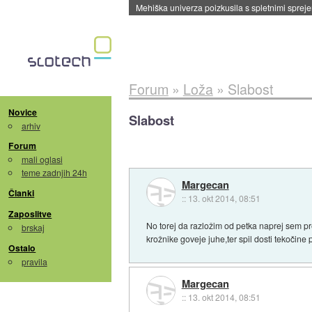
Evropska vesoljska agencija razvija svojo rak
Forum
»
Loža
»
Slabost
Novice
Slabost
arhiv
Forum
mali oglasi
teme zadnjih 24h
Margecan
Članki
::
13. okt 2014, 08:51
Zaposlitve
No torej da razložim od petka naprej sem pr
brskaj
krožnike goveje juhe,ter spil dosti tekočine
Ostalo
pravila
Margecan
::
13. okt 2014, 08:51