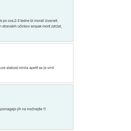
 po cca.2-3 tedne bi morali izveneti.
h stranskih učinkov ampak morš zdržat,
e slabost minila apetit se je vrnil
e pomagajo jih na močnejše !!!