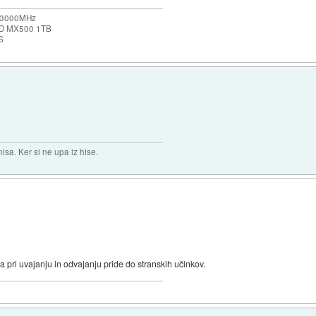
b 3000MHz
SSD MX500 1TB
S
isa. Ker si ne upa iz hise.
da pri uvajanju in odvajanju pride do stranskih učinkov.