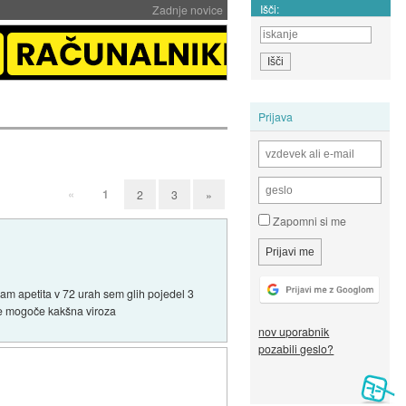
Išči:
Zadnje novice
Prijava
«
1
2
3
»
Zapomni si me
mam apetita v 72 urah sem glih pojedel 3
 je mogoče kakšna viroza
nov uporabnik
pozabili geslo?