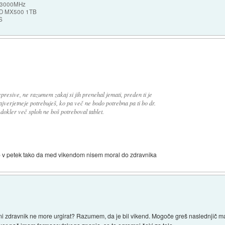
b 3000MHz
SSD MX500 1TB
S
presive, ne razumem zakaj si jih prenehal jemati, preden ti je
ajverjetneje potrebuješ, ko pa več ne bodo potrebna pa ti bo dr.
dokler več sploh ne boš potreboval tablet.
kalo v petek tako da med vikendom nisem moral do zdravnika
i zdravnik ne more urgirat? Razumem, da je bil vikend. Mogoče greš naslednjič mal