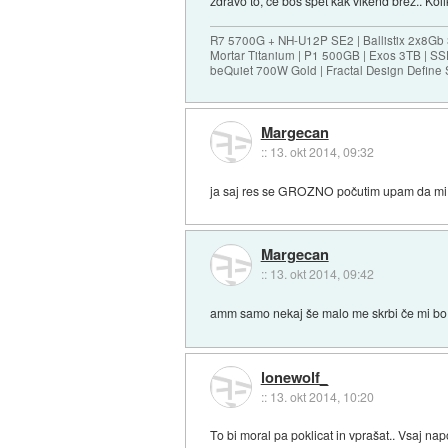
zdravo to, če boš spet kak vikend brez.. Ko
R7 5700G + NH-U12P SE2 | Ballistix 2x8G
Mortar Titanium | P1 500GB | Exos 3TB | 
beQuiet 700W Gold | Fractal Design Define 
Margecan
::
13. okt 2014, 09:32
ja saj res se GROZNO počutim upam da mi 
Margecan
::
13. okt 2014, 09:42
amm samo nekaj še malo me skrbi če mi bo do
lonewolf_
::
13. okt 2014, 10:20
To bi moral pa poklicat in vprašat.. Vsaj napo