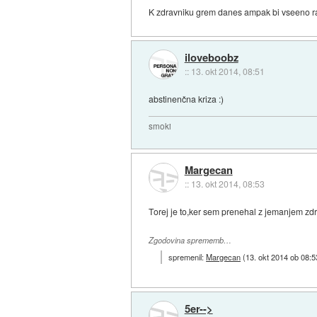
K zdravniku grem danes ampak bi vseeno ra
iloveboobz
::
13. okt 2014, 08:51
abstinenčna kriza :)
smoki
Margecan
::
13. okt 2014, 08:53
Torej je to,ker sem prenehal z jemanjem zdr
Zgodovina sprememb…
spremenil:
Margecan
(
13. okt 2014 ob 08:5
5er-->