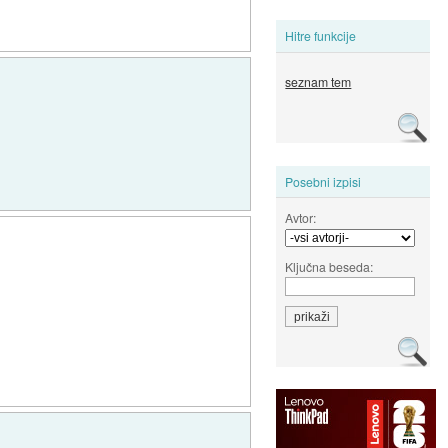
Hitre funkcije
seznam tem
Posebni izpisi
Avtor:
Ključna beseda: