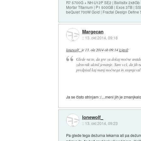
R7 5700G + NH-U12P SE2 | Ballistix 2x8G
Mortar Titanium | P1 500GB | Exos 3TB | 
beQuiet 700W Gold | Fractal Design Define 
Margecan
::
13. okt 2014, 09:18
lonewolf_
je
13. okt 2014 ob 09:14
izjavil
:
Glede na to, da gre za dokaj močne antide
zdravnik ukinil jemanje. Sam veš, da jih n
predpisal kaj manj močnega in stopnjeval 
Ja se čisto strinjam :/....meni jih je zmanj
lonewolf_
::
13. okt 2014, 09:23
Pa glede tega dežurna lekarna ali pa dežurn