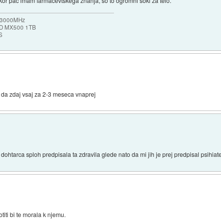
likor pač imam farmacevtskega znanja, so to ogromni šoki za telo.
b 3000MHz
SSD MX500 1TB
S
da zdaj vsaj za 2-3 meseca vnaprej
htarca sploh predpisala ta zdravila glede nato da mi jih je prej predpisal psihiat
titi bi te morala k njemu.