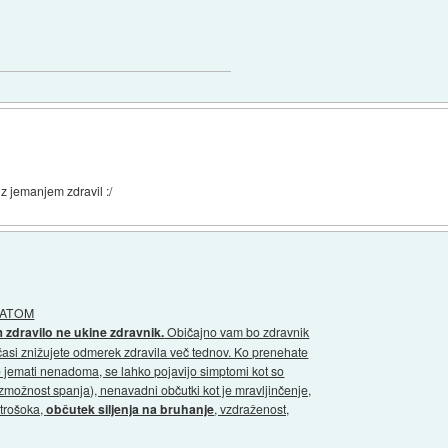
z jemanjem zdravil :/
XATOM
m zdravilo ne ukine zdravnik.
Običajno vam bo zdravnik
očasi znižujete odmerek zdravila več tednov. Ko prenehate
e jemati nenadoma, se lahko pojavijo simptomi kot so
zmožnost spanja), nenavadni občutki kot je mravljinčenje,
ktrošoka,
občutek siljenja na bruhanje
, vzdraženost,