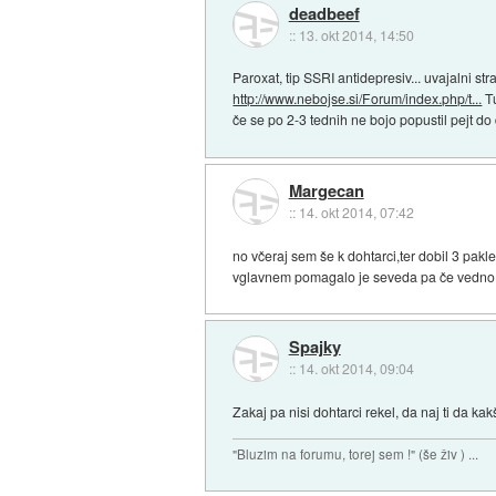
deadbeef
::
13. okt 2014, 14:50
Paroxat, tip SSRI antidepresiv... uvajalni 
http://www.nebojse.si/Forum/index.php/t...
Tu
če se po 2-3 tednih ne bojo popustil pejt do
Margecan
::
14. okt 2014, 07:42
no včeraj sem še k dohtarci,ter dobil 3 pakl
vglavnem pomagalo je seveda pa če vedno 
Spajky
::
14. okt 2014, 09:04
Zakaj pa nisi dohtarci rekel, da naj ti da k
"Bluzim na forumu, torej sem !" (še živ ) ...