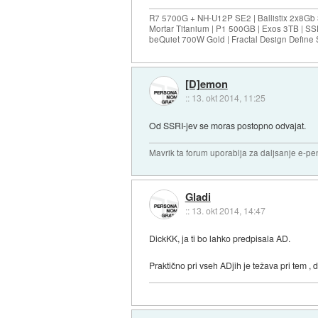
R7 5700G + NH-U12P SE2 | Ballistix 2x8G
Mortar Titanium | P1 500GB | Exos 3TB | 
beQuiet 700W Gold | Fractal Design Define 
[D]emon
::
13. okt 2014, 11:25
Od SSRI-jev se moras postopno odvajat.
Mavrik ta forum uporablja za daljsanje e-pen
Gladi
::
13. okt 2014, 14:47
DickKK, ja ti bo lahko predpisala AD.
Praktično pri vseh ADjih je težava pri tem , 