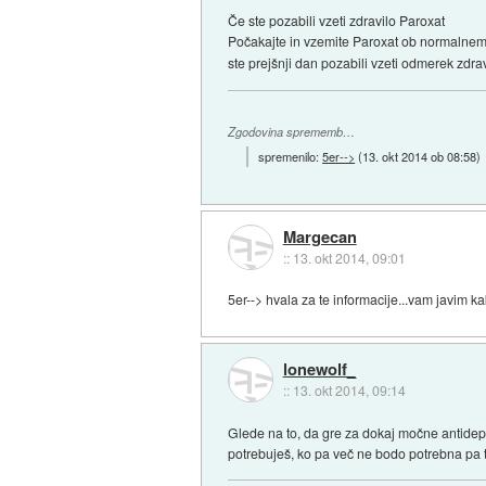
Če ste pozabili vzeti zdravilo Paroxat
Počakajte in vzemite Paroxat ob normalnem
ste prejšnji dan pozabili vzeti odmerek zdrav
Zgodovina sprememb…
spremenilo:
5er-->
(
13. okt 2014 ob 08:58
)
Margecan
::
13. okt 2014, 09:01
5er--> hvala za te informacije...vam javim k
lonewolf_
::
13. okt 2014, 09:14
Glede na to, da gre za dokaj močne antidepre
potrebuješ, ko pa več ne bodo potrebna pa t