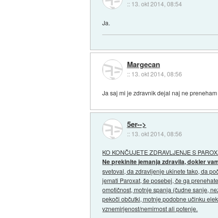
::
13. okt 2014, 08:54
Ja.
Margecan
::
13. okt 2014, 08:56
Ja saj mi je zdravnik dejal naj ne preneham 
5er-->
::
13. okt 2014, 08:56
KO KONČUJETE ZDRAVLJENJE S PARO
Ne prekinite jemanja zdravila, dokler va
svetoval, da zdravljenje ukinete tako, da p
jemati Paroxat, še posebej, če ga prenehat
omotičnost, motnje spanja (čudne sanje, ne
pekoči občutki, motnje podobne učinku ele
vznemirjenost/nemirnost ali potenje.