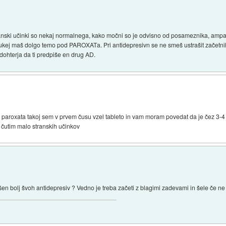
stranski učinki so nekaj normalnega, kako močni so je odvisno od posameznika, ampak
kej maš dolgo temo pod PAROXATa. Pri antidepresivn se ne smeš ustrašit začetni
 dohterja da ti predpiše en drug AD.
e paroxata takoj sem v prvem čusu vzel tableto in vam moram povedat da je čez 3-4 ur
čutim malo stranskih učinkov
akšen bolj švoh antidepresiv ? Vedno je treba začeti z blagimi zadevami in šele če n