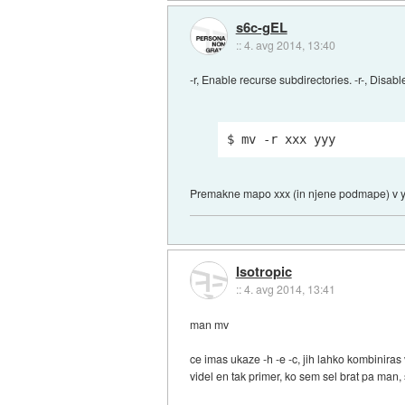
s6c-gEL
::
4. avg 2014, 13:40
-r, Enable recurse subdirectories. -r-, Disab
$ mv -r xxx yyy
Premakne mapo xxx (in njene podmape) v y
Isotropic
::
4. avg 2014, 13:41
man mv
ce imas ukaze -h -e -c, jih lahko kombiniras 
videl en tak primer, ko sem sel brat pa man