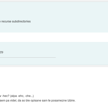
le recurse subdirectories
yy.
v -hec? (alpa -ehc, -che...)
, sem pa videl, da so ble opisane sam te posamezne izbire.