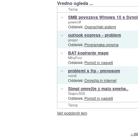
Vredno ogleda ...
Tema
»
SMB povezava Winows 10 s Syno
poweroff
Oddelek:
Operacijski sistemi
»
outlook express - problem
gregor
Oddelek:
Programska oprema
»
BAT kopiranje mape
MihaFirst
Oddelek:
Pomoč in nasveti
»
problemi s ftp - prenosom
moniii
Oddelek:
Omrežja in internet
»
Simpl omrežje z malo smeha..
StajercSSS
Oddelek:
Pomoč in nasveti
Tema
Več podobnih tem
« st