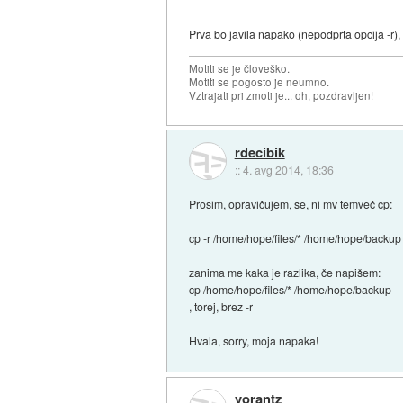
Prva bo javila napako (nepodprta opcija -r),
Motiti se je človeško.
Motiti se pogosto je neumno.
Vztrajati pri zmoti je... oh, pozdravljen!
rdecibik
::
4. avg 2014, 18:36
Prosim, opravičujem, se, ni mv temveč cp:
cp -r /home/hope/files/* /home/hope/backup
zanima me kaka je razlika, če napišem:
cp /home/hope/files/* /home/hope/backup
, torej, brez -r
Hvala, sorry, moja napaka!
vorantz