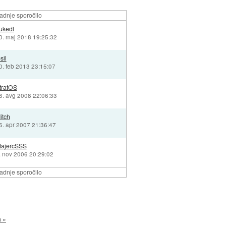
adnje sporočilo
ukedl
0. maj 2018 19:25:32
sil
0. feb 2013 23:15:07
tratOS
6. avg 2008 22:06:33
itch
6. apr 2007 21:36:47
tajercSSS
. nov 2006 20:29:02
adnje sporočilo
a »