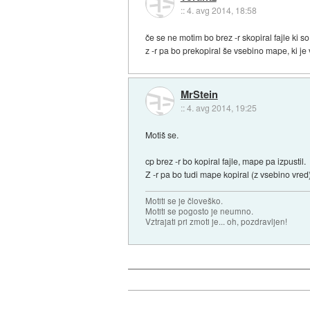
::
4. avg 2014, 18:58
če se ne motim bo brez -r skopiral fajle ki so 
z -r pa bo prekopiral še vsebino mape, ki je v m
MrStein
::
4. avg 2014, 19:25
Motiš se.
cp brez -r bo kopiral fajle, mape pa izpustil.
Z -r pa bo tudi mape kopiral (z vsebino vred
Motiti se je človeško.
Motiti se pogosto je neumno.
Vztrajati pri zmoti je... oh, pozdravljen!