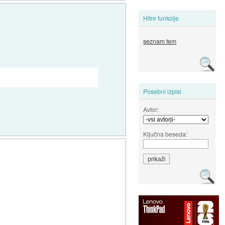
Hitre funkcije
seznam tem
Posebni izpisi
Avtor:
Ključna beseda: