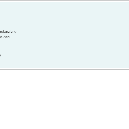
 rekurzivno
 v -hec
)