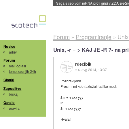
Saga s cepivom mRNA proti gripi v ZDA sreč
Forum
»
Programiranje
»
Unix
Novice
Unix, -r = > KAJ JE -R ?- na p
arhiv
Forum
rdecibik
mali oglasi
::
4. avg 2014, 13:37
teme zadnjih 24h
Članki
Pozdravljeni!
Prosim, mi kdo razložui razliko med:
Zaposlitve
brskaj
$ mv -r xxx yyy
Ostalo
in
pravila
$mv xxx yyyy
Hvala!