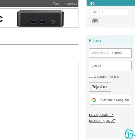
Išči:
Zadnje novice
Prijava
Zapomni si me
nov uporabnik
pozabili geslo?