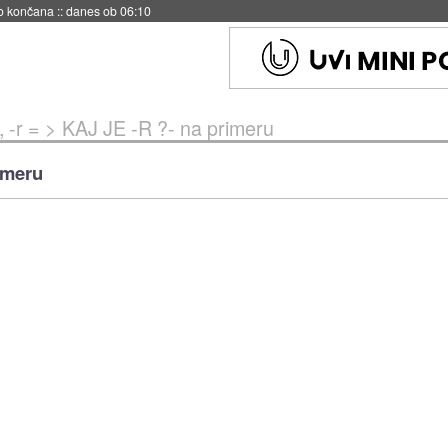
no končana
::
danes ob 06:10
, -r = > KAJ JE -R ?- na primeru
rimeru