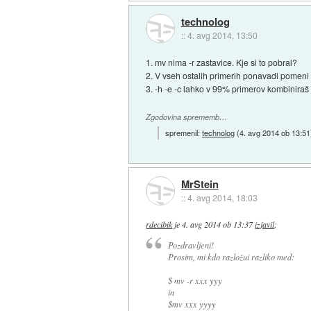
technolog
::
4. avg 2014, 13:50
1. mv nima -r zastavice. Kje si to pobral?
2. V vseh ostalih primerih ponavadi pomeni
3. -h -e -c lahko v 99% primerov kombiniraš
Zgodovina sprememb…
spremenil:
technolog
(
4. avg 2014 ob 13:51
MrStein
::
4. avg 2014, 18:03
rdecibik
je
4. avg 2014 ob 13:37
izjavil
:
Pozdravljeni!
Prosim, mi kdo razložui razliko med:
$ mv -r xxx yyy
in
$mv xxx yyyy