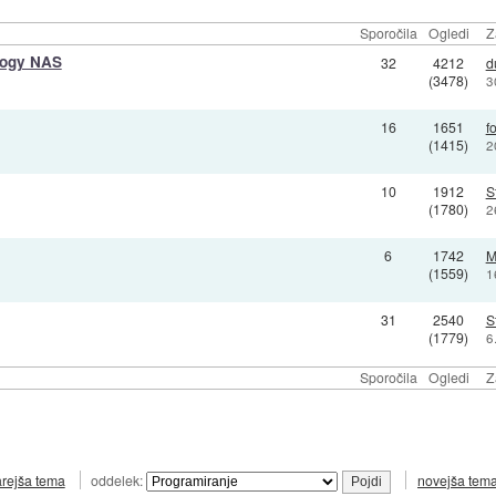
Sporočila
Ogledi
Z
logy NAS
32
4212
d
(3478)
3
16
1651
fo
(1415)
2
10
1912
S
(1780)
2
6
1742
M
(1559)
1
31
2540
S
(1779)
6
Sporočila
Ogledi
Z
arejša tema
oddelek:
novejša tem