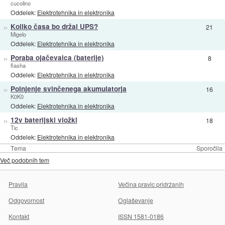
cucolino
Oddelek:
Elektrotehnika in elektronika
»
Koliko časa bo držal UPS?
21
Migelo
Oddelek:
Elektrotehnika in elektronika
»
Poraba ojačevalca (baterije)
8
flasha
Oddelek:
Elektrotehnika in elektronika
»
Polnjenje svinčenega akumulatorja
16
K0K0
Oddelek:
Elektrotehnika in elektronika
»
12v baterijski vložki
18
Tic
Oddelek:
Elektrotehnika in elektronika
Tema
Sporočila
Več podobnih tem
Pravila
Večina pravic pridržanih
Odgovornost
Oglaševanje
Kontakt
ISSN 1581-0186