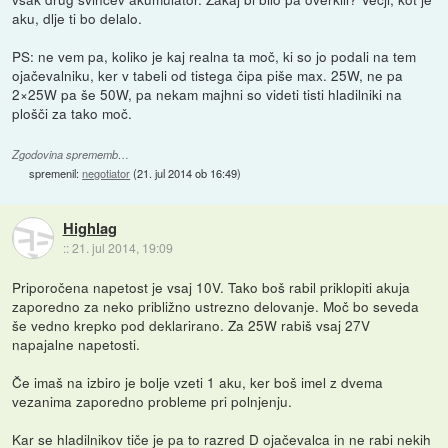
aku, dlje ti bo delalo.
PS: ne vem pa, koliko je kaj realna ta moč, ki so jo podali na tem
ojačevalniku, ker v tabeli od tistega čipa piše max. 25W, ne pa
2×25W pa še 50W, pa nekam majhni so videti tisti hladilniki na
plošči za tako moč.
Zgodovina sprememb…
spremenil:
negotiator
(
21. jul 2014 ob 16:49
)
Highlag
::
21. jul 2014, 19:09
Priporočena napetost je vsaj 10V. Tako boš rabil priklopiti akuja
zaporedno za neko približno ustrezno delovanje. Moč bo seveda
še vedno krepko pod deklarirano. Za 25W rabiš vsaj 27V
napajalne napetosti.
Če imaš na izbiro je bolje vzeti 1 aku, ker boš imel z dvema
vezanima zaporedno probleme pri polnjenju.
Kar se hladilnikov tiče je pa to razred D ojačevalca in ne rabi nekih