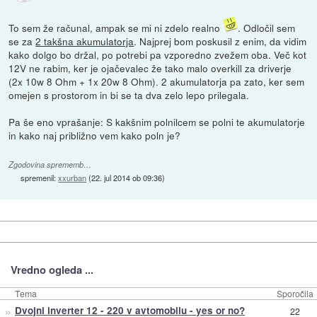
To sem že računal, ampak se mi ni zdelo realno
. Odločil sem
se za
2 takšna akumulatorja
. Najprej bom poskusil z enim, da vidim
kako dolgo bo držal, po potrebi pa vzporedno zvežem oba. Več kot
12V ne rabim, ker je ojačevalec že tako malo overkill za driverje
(2x 10w 8 Ohm + 1x 20w 8 Ohm). 2 akumulatorja pa zato, ker sem
omejen s prostorom in bi se ta dva zelo lepo prilegala.
Pa še eno vprašanje: S kakšnim polnilcem se polni te akumulatorje
in kako naj približno vem kako poln je?
Zgodovina sprememb…
spremenil:
xxurban
(
22. jul 2014 ob 09:36
)
Vredno ogleda ...
Tema
Sporočila
»
Dvojni inverter 12 - 220 v avtomobilu - yes or no?
22