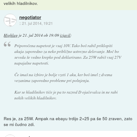
velikih hladilnikov.
negotiator
::
21. jul 2014, 19:21
Highlag
je
21. jul 2014 ob 19:09
izjavil
:
Priporočena napetost je vsaj 10V. Tako boš rabil priklopiti
akuja zaporedno za neko približno ustrezno delovanje. Moč bo
seveda še vedno krepko pod deklarirano. Za 25W rabiš vsaj 27V
napajalne napetosti.
Če imaš na izbiro je bolje vzeti 1 aku, ker boš imel z dvema
vezanima zaporedno probleme pri polnjenju.
Kar se hladilnikov tiče je pa to razred D ojačevalca in ne rabi
nekih velikih hladilnikov.
Res je, za 25W. Ampak na ebayu trdijo 2×25 pa še 50 zraven, zato
se mi čudno zdi.