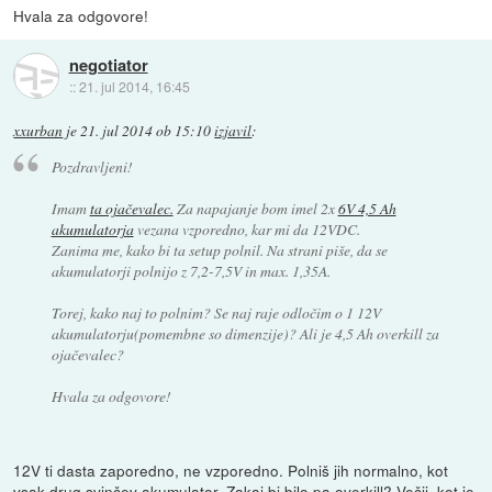
Hvala za odgovore!
negotiator
::
21. jul 2014, 16:45
xxurban
je
21. jul 2014 ob 15:10
izjavil
:
Pozdravljeni!
Imam
ta ojačevalec.
Za napajanje bom imel 2x
6V 4,5 Ah
akumulatorja
vezana vzporedno, kar mi da 12VDC.
Zanima me, kako bi ta setup polnil. Na strani piše, da se
akumulatorji polnijo z 7,2-7,5V in max. 1,35A.
Torej, kako naj to polnim? Se naj raje odločim o 1 12V
akumulatorju(pomembne so dimenzije)? Ali je 4,5 Ah overkill za
ojačevalec?
Hvala za odgovore!
12V ti dasta zaporedno, ne vzporedno. Polniš jih normalno, kot
vsak drug svinčev akumulator. Zakaj bi bilo pa overkill? Večji, kot je