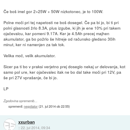
Če boš imel gor 2×25W + 50W nizkotonec, je to 100W.
Polne moči pri tej napetosti ne boš dosegel. Če pa bi jo, bi ti pri
polni glasnosti žrlo 8.3A, plus izgube, ki jih je ene 10% pri takem
ojačevalcu, kar pomeni 9.17A. Ker je 4.5Ah precej majhen
akumulator, ga bo požrlo še hitreje od računsko gledano 30ih
minut, ker ni namenjen za tak tok.
Velika moč, velik akumulator.
Sicer pa ti bo v praksi verjetno prej doseglo nekaj ur delovanja, kot
samo pol ure, ker ojačevalec itak ne bo dal take moči pri 12V, pa
še pri 27V vprašanje, če bi jo.
LP
Zgodovina sprememb…
spremenil:
negotiator
(
21. jul 2014 ob 22:55
)
xxurban
::
22. jul 2014, 09:34