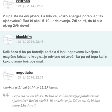
xxurban
::
21. jul 2014, 22:23
2 čipa sta na eni plošči. Pa kdo ve, koliko energije porabi en tak
ojačevalec? Rad bi okoli 5-10 ur delovanja. Zdi se mi, da bi bilo
okrog 2Ah dovolj.
blackbfm
::
21. jul 2014, 22:45
Kolk časa ti bo pa baterija zdržala ti lohk napovemo kvečjem z
magično kristalno kroglo...je odvisno od zvočnika pa od tega kaj in
kako glasno boš poslušal.
negotiator
::
21. jul 2014, 22:54
xxurban
je
21. jul 2014 ob 22:23
izjavil
:
2 čipa sta na eni plošči. Pa kdo ve, koliko energije porabi en tak
ojačevalec? Rad bi okoli 5-10 ur delovanja. Zdi se mi, da bi bilo
okrog 2Ah dovolj.