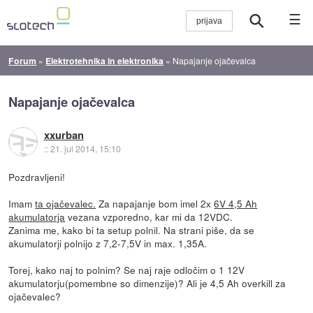
☰
Forum
»
Elektrotehnika in elektronika
»
Napajanje ojačevalca
Napajanje ojačevalca
xxurban
::
21. jul 2014, 15:10
Pozdravljeni!
Imam
ta ojačevalec.
Za napajanje bom imel 2x
6V 4,5 Ah
akumulatorja
vezana vzporedno, kar mi da 12VDC.
Zanima me, kako bi ta setup polnil. Na strani piše, da se
akumulatorji polnijo z 7,2-7,5V in max. 1,35A.
Torej, kako naj to polnim? Se naj raje odločim o 1 12V
akumulatorju(pomembne so dimenzije)? Ali je 4,5 Ah overkill za
ojačevalec?