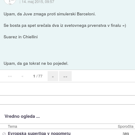
::
14. maj 2015, 09:57
Upam, da Juve zmaga proti simulerski Barceloni.
Se bosta pa spet srečala dva iz svetovnega prvenstva v finalu =)
Suarez in Chiellini
Upam, da ga tokrat ne bo pojedel.
««
«
1
/ 77
»
»»
Vredno ogleda ...
Tema
Sporočila
⊘
Evropska superliga v nogometu
389