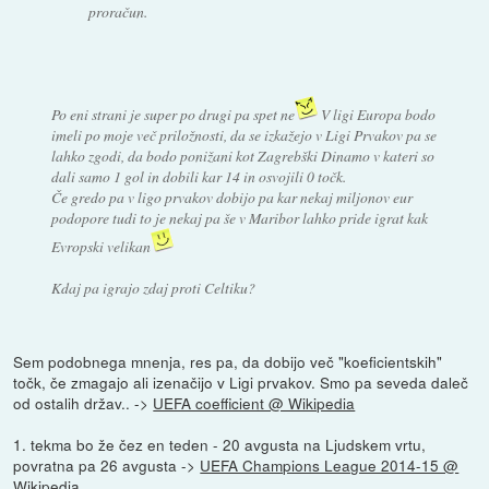
proračun.
Po eni strani je super po drugi pa spet ne
V ligi Europa bodo
imeli po moje več priložnosti, da se izkažejo v Ligi Prvakov pa se
lahko zgodi, da bodo ponižani kot Zagrebški Dinamo v kateri so
dali samo 1 gol in dobili kar 14 in osvojili 0 točk.
Če gredo pa v ligo prvakov dobijo pa kar nekaj miljonov eur
podopore tudi to je nekaj pa še v Maribor lahko pride igrat kak
Evropski velikan
Kdaj pa igrajo zdaj proti Celtiku?
Sem podobnega mnenja, res pa, da dobijo več "koeficientskih"
točk, če zmagajo ali izenačijo v Ligi prvakov. Smo pa seveda daleč
od ostalih držav.. ->
UEFA coefficient @ Wikipedia
1. tekma bo že čez en teden - 20 avgusta na Ljudskem vrtu,
povratna pa 26 avgusta ->
UEFA Champions League 2014-15 @
Wikipedia