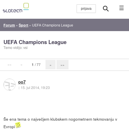
☰
Forum
»
Šport
»
UEFA Champions League
UEFA Champions League
Temo vidijo: vsi
««
«
1
/ 77
»
»»
oo7
::
15. jul 2014, 19:23
Še ena tema o največjem klubskem nogometnem tekmovanju v
Evropi