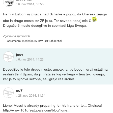
::
6. nov 2014, 08:55
Remi v Lizboni in zmaga nad Schalke + pogoj, da Chelsea zmaga
obe in drugo mesto ter ZF je tu. Ter seveda nekaj mio €
Drugače 3 mesto dosegljivo in spomladi Liga Evropa.
Zgodovina sprememb…
spremenilo:
medenko
(
6. nov 2014 ob 08:55
)
jusv
::
6. nov 2014, 14:23
Dosegljivo je tole drugo mesto, ampak fantje bodo morali ostati na
realnih tleh! Upam, da jim rata še kaj velikega v tem tekmovanju,
ker je to njihova sezona, saj igrajo res srčno!
oo7
::
28. nov 2014, 11:34
Lionel Messi is already preparing for his transfer to... Chelsea!
http://www.101greatgoals.com/blog/lione...