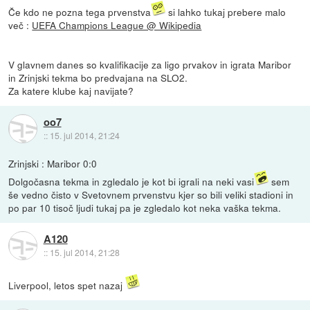
Če kdo ne pozna tega prvenstva
si lahko tukaj prebere malo
več :
UEFA Champions League @ Wikipedia
V glavnem danes so kvalifikacije za ligo prvakov in igrata Maribor
in Zrinjski tekma bo predvajana na SLO2.
Za katere klube kaj navijate?
oo7
::
15. jul 2014, 21:24
Zrinjski : Maribor 0:0
Dolgočasna tekma in zgledalo je kot bi igrali na neki vasi
sem
še vedno čisto v Svetovnem prvenstvu kjer so bili veliki stadioni in
po par 10 tisoč ljudi tukaj pa je zgledalo kot neka vaška tekma.
A120
::
15. jul 2014, 21:28
Liverpool, letos spet nazaj