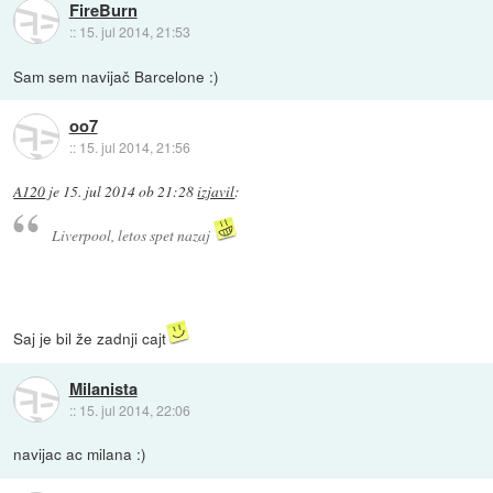
FireBurn
::
15. jul 2014, 21:53
Sam sem navijač Barcelone :)
oo7
::
15. jul 2014, 21:56
A120
je
15. jul 2014 ob 21:28
izjavil
:
Liverpool, letos spet nazaj
Saj je bil že zadnji cajt
Milanista
::
15. jul 2014, 22:06
navijac ac milana :)