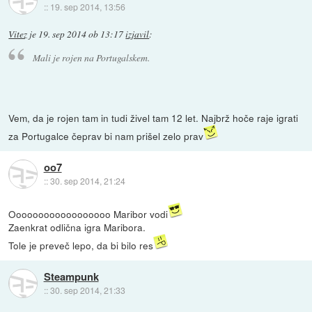
::
19. sep 2014, 13:56
Vitez
je
19. sep 2014 ob 13:17
izjavil
:
Mali je rojen na Portugalskem.
Vem, da je rojen tam in tudi živel tam 12 let. Najbrž hoče raje igrati
za Portugalce čeprav bi nam prišel zelo prav
oo7
::
30. sep 2014, 21:24
Oooooooooooooooooo Maribor vodi
Zaenkrat odlična igra Maribora.
Tole je preveč lepo, da bi bilo res
Steampunk
::
30. sep 2014, 21:33