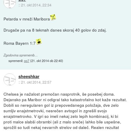
::
21. okt 2014, 22:34
Petarda v mreži Maribora
Drugače pa na 8 tekmah danes skoraj 40 golov do zdaj.
Roma Bayern 1:7
Zgodovina sprememb…
spremenil:
oo7
(
21. okt 2014 ob 22:40
)
sheeshkar
::
21. okt 2014, 22:57
Chelsea je nažalost premočan nasprotnik, še posebej doma.
Dejansko pa Maribor ni odigral tako katastrofalno kot kaže rezultat.
Dobili so neregularen gol iz prepovedanega položaja, dve zelo
sumljiv enajstmetrovki, nesrečen avtogol in zgrešili svojo
enajstmetrovko. V igri so imeli nekaj zelo lepih kombinacij, ki bi
proti malce slabši obrambi (ali z malo sreče) lahko bile uspešne,
sprožili so tudi nekaj nevarnih strelov od daleč. Realen rezultat