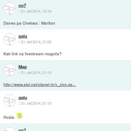
oo7
::
21. okt 2014, 12:18
Danes pa Chelsea : Maribor
galu
::
21. okt 2014, 21:02
Kak link na livestream mogoče?
Map
::
21. okt 2014, 21:10
http://www.siol.net/planet-tv/v_zivo.as...
galu
::
21. okt 2014, 21:13
Hvala.
oo7