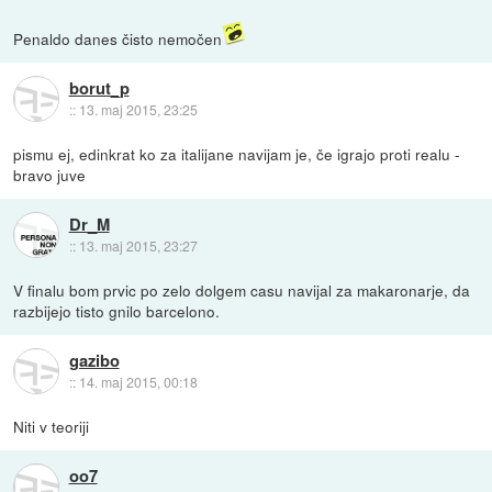
Penaldo danes čisto nemočen
borut_p
::
13. maj 2015, 23:25
pismu ej, edinkrat ko za italijane navijam je, če igrajo proti realu -
bravo juve
Dr_M
::
13. maj 2015, 23:27
V finalu bom prvic po zelo dolgem casu navijal za makaronarje, da
razbijejo tisto gnilo barcelono.
gazibo
::
14. maj 2015, 00:18
Niti v teoriji
oo7