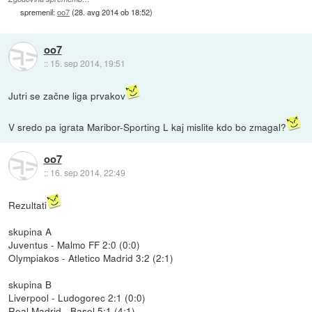
spremenil:
oo7
(
28. avg 2014 ob 18:52
)
oo7
::
15. sep 2014, 19:51
Jutri se začne liga prvakov
V sredo pa igrata Maribor-Sporting L kaj mislite kdo bo zmagal?
oo7
::
16. sep 2014, 22:49
Rezultati
skupina A
Juventus - Malmo FF 2:0 (0:0)
Olympiakos - Atletico Madrid 3:2 (2:1)
skupina B
Liverpool - Ludogorec 2:1 (0:0)
Real Madrid - Basel 5:1 (4:1)