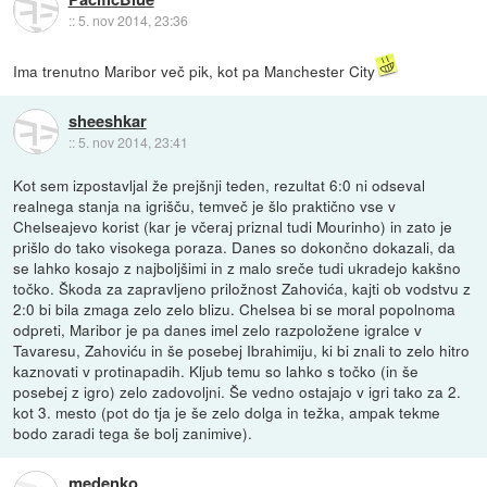
::
5. nov 2014, 23:36
Ima trenutno Maribor več pik, kot pa Manchester City
sheeshkar
::
5. nov 2014, 23:41
Kot sem izpostavljal že prejšnji teden, rezultat 6:0 ni odseval
realnega stanja na igrišču, temveč je šlo praktično vse v
Chelseajevo korist (kar je včeraj priznal tudi Mourinho) in zato je
prišlo do tako visokega poraza. Danes so dokončno dokazali, da
se lahko kosajo z najboljšimi in z malo sreče tudi ukradejo kakšno
točko. Škoda za zapravljeno priložnost Zahovića, kajti ob vodstvu z
2:0 bi bila zmaga zelo zelo blizu. Chelsea bi se moral popolnoma
odpreti, Maribor je pa danes imel zelo razpoložene igralce v
Tavaresu, Zahoviću in še posebej Ibrahimiju, ki bi znali to zelo hitro
kaznovati v protinapadih. Kljub temu so lahko s točko (in še
posebej z igro) zelo zadovoljni. Še vedno ostajajo v igri tako za 2.
kot 3. mesto (pot do tja je še zelo dolga in težka, ampak tekme
bodo zaradi tega še bolj zanimive).
medenko