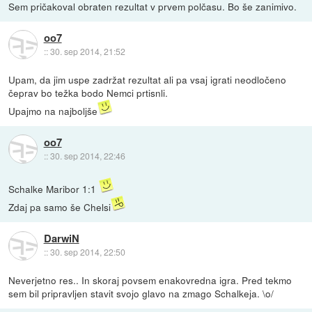
Sem pričakoval obraten rezultat v prvem polčasu. Bo še zanimivo.
oo7
::
30. sep 2014, 21:52
Upam, da jim uspe zadržat rezultat ali pa vsaj igrati neodločeno
čeprav bo težka bodo Nemci prtisnli.
Upajmo na najboljše
oo7
::
30. sep 2014, 22:46
Schalke Maribor 1:1
Zdaj pa samo še Chelsi
DarwiN
::
30. sep 2014, 22:50
Neverjetno res.. In skoraj povsem enakovredna igra. Pred tekmo
sem bil pripravljen stavit svojo glavo na zmago Schalkeja. \o/