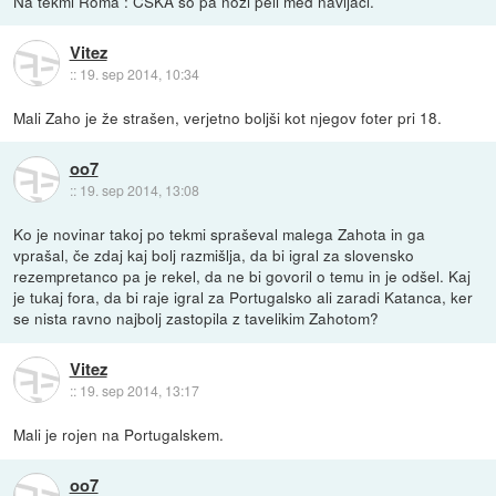
Na tekmi Roma : CSKA so pa noži peli med navijači.
Vitez
::
19. sep 2014, 10:34
Mali Zaho je že strašen, verjetno boljši kot njegov foter pri 18.
oo7
::
19. sep 2014, 13:08
Ko je novinar takoj po tekmi spraševal malega Zahota in ga
vprašal, če zdaj kaj bolj razmišlja, da bi igral za slovensko
rezempretanco pa je rekel, da ne bi govoril o temu in je odšel. Kaj
je tukaj fora, da bi raje igral za Portugalsko ali zaradi Katanca, ker
se nista ravno najbolj zastopila z tavelikim Zahotom?
Vitez
::
19. sep 2014, 13:17
Mali je rojen na Portugalskem.
oo7