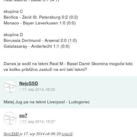
skupina C
Benfica - Zenit St. Petersburg 0:2 (0:2)
Monaco - Bayer Leverkusen 1:0 (0:0)
skupina D
Borussia Dortmund - Arsenal 2:0 (1:0)
Galatasaray - Anderlecht 1:1 (0:0)
Danes je sodil na tekmi Real M - Basel Damir Skomina mogoče kdo
ve koliko približno zasluži na eni taki tekmi?
NejcSSD
::
17. sep 2014, 08:20
Matej Jug pa na tekmi Liverpool - Ludogorec
oo7
::
17. sep 2014, 15:37
NejcSSD
je
17. sep 2014 ob 08:20
izjavil
: