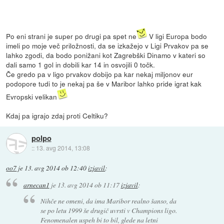
Po eni strani je super po drugi pa spet ne
V ligi Europa bodo
imeli po moje več priložnosti, da se izkažejo v Ligi Prvakov pa se
lahko zgodi, da bodo ponižani kot Zagrebški Dinamo v kateri so
dali samo 1 gol in dobili kar 14 in osvojili 0 točk.
Če gredo pa v ligo prvakov dobijo pa kar nekaj miljonov eur
podopore tudi to je nekaj pa še v Maribor lahko pride igrat kak
Evropski velikan
Kdaj pa igrajo zdaj proti Celtiku?
polpo
::
13. avg 2014, 13:08
oo7
je
13. avg 2014 ob 12:40
izjavil
:
arnecan1
je
13. avg 2014 ob 11:17
izjavil
:
Nihče ne omeni, da ima Maribor realno šanso, da
se po letu 1999 še drugič uvrsti v Champions ligo.
Fenomenalen uspeh bi to bil, glede na letni