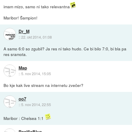
imam mizo, samo ni tako relevantna
Maribor! Šampion!
Dr_M
::
22. okt 2014, 01:08
A samo 6:0 so zgubil? Ja res ni tako hudo. Ce bi bilo 7:0, bi bla pa
res sramota.
Map
::
5. nov 2014, 15:05
Bo kje kak live stream na internetu zvečer?
oo7
::
5. nov 2014, 22:55
Maribor : Chelsea 1:1
PacificBlue