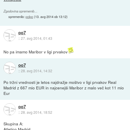
Zgodovina sprememb…
spremenilo:
polpo
(
13. avg 2014 ob 13:12
)
oo7
::
27. avg 2014, 01:43
No pa imamo Maribor v ligi prvakov
oo7
::
28. avg 2014, 14:32
Po tržni vrednosti je letos najdražje moštvo v ligi prvakov Real
Madrid z 667 mio EUR in najcenejši Maribor z malo več kot 11 mio
Eur
oo7
::
28. avg 2014, 18:52
Skupina A:
Atletico Madrid