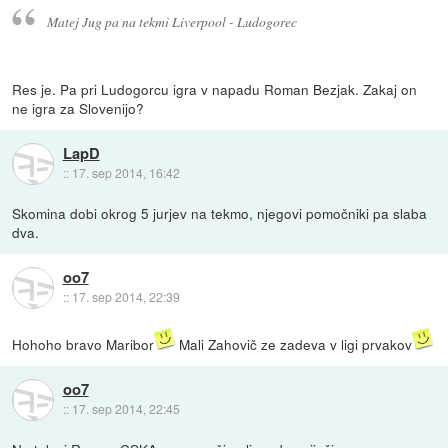
Matej Jug pa na tekmi Liverpool - Ludogorec
Res je. Pa pri Ludogorcu igra v napadu Roman Bezjak. Zakaj on
ne igra za Slovenijo?
LapD
::
17. sep 2014, 16:42
Skomina dobi okrog 5 jurjev na tekmo, njegovi pomočniki pa slaba
dva.
oo7
::
17. sep 2014, 22:39
Hohoho bravo Maribor
Mali Zahovič ze zadeva v ligi prvakov
oo7
::
17. sep 2014, 22:45