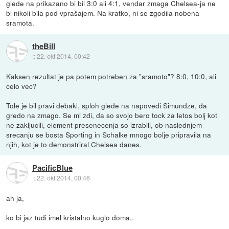
glede na prikazano bi bil 3:0 ali 4:1, vendar zmaga Chelsea-ja ne
bi nikoli bila pod vprašajem. Na kratko, ni se zgodila nobena
sramota.
theBill
::
22. okt 2014, 00:42
Kaksen rezultat je pa potem potreben za "sramoto"? 8:0, 10:0, ali
celo vec?
Tole je bil pravi debakl, sploh glede na napovedi Simundze, da
gredo na zmago. Se mi zdi, da so svojo bero tock za letos bolj kot
ne zakljucili, element presenecenja so izrabili, ob naslednjem
srecanju se bosta Sporting in Schalke mnogo bolje pripravila na
njih, kot je to demonstriral Chelsea danes.
PacificBlue
::
22. okt 2014, 00:46
ah ja,
ko bi jaz tudi imel kristalno kuglo doma..