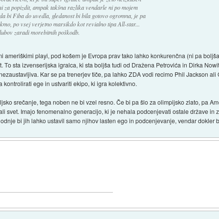
i za popizdit, ampak takšna razlika vendarle ni po mojem
da bi Fiba do uvedla, gledanost bi bila gotovo ogromna, je pa
ekmo, po vsej verjetno marsikdo kot revialno tipa All-star...
 klubov zaradi morebitnih poškodb.
imi ameriškimi playi, pod košem je Evropa prav tako lahko konkurenčna (ni pa boljš
. To sta izvenserijska igralca, ki sta boljša tudi od Dražena Petrovića in Dirka No
no nezaustavljiva. Kar se pa trenerjev tiče, pa lahko ZDA vodi recimo Phil Jackson a
ontrolirati ege in ustvariti ekipo, ki igra kolektivno.
eljsko srečanje, tega noben ne bi vzel resno. Če bi pa šlo za olimpijsko zlato, pa 
 ali svet. Imajo fenomenalno generacijo, ki je nehala podcenjevati ostale države i
ihodnje bi jih lahko ustavil samo njihov lasten ego in podcenjevanje, vendar dokler 