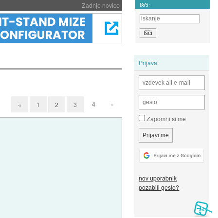
Išči:
Zadnje novice
Prijava
4
»
«
1
2
3
Zapomni si me
nov uporabnik
pozabili geslo?