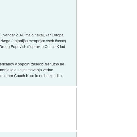
a), vendar ZDA imajo nekaj, kar Evropa
witzkega (najboljša evropejca vseh časov)
li Gregg Popovich (čeprav je Coach K tud
Američanov v popolni zasedbi trenutno ne
n zadnja leta na tekmovanja vedno
bo trener Coach K, se to ne bo zgodilo.