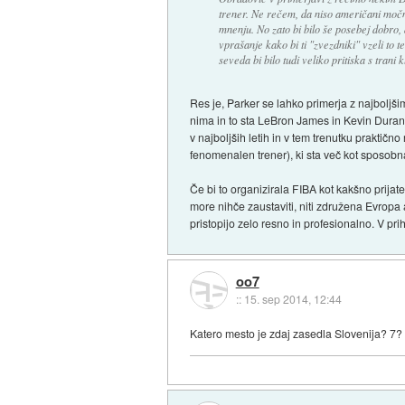
trener. Ne rečem, da niso američani močn
mnenju. No zato bi bilo še posebej dobro, 
vprašanje kako bi ti "zvezdniki" vzeli to t
seveda bi bilo tudi veliko pritiska s trani
Res je, Parker se lahko primerja z najboljš
nima in to sta LeBron James in Kevin Durant
v najboljših letih in v tem trenutku praktič
fenomenalen trener), ki sta več kot sposobna k
Če bi to organizirala FIBA kot kakšno prijat
more nihče zaustaviti, niti združena Evropa
pristopijo zelo resno in profesionalno. V pr
oo7
::
15. sep 2014, 12:44
Katero mesto je zdaj zasedla Slovenija? 7?