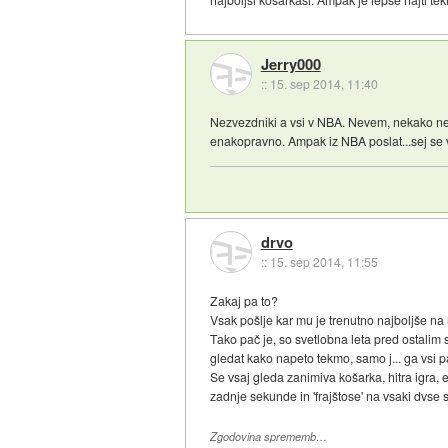
Jerry000
::
15. sep 2014, 11:40
Nezvezdniki a vsi v NBA. Nevem, nekako nefer 
enakopravno. Ampak iz NBA poslat...sej se 
drvo
::
15. sep 2014, 11:55
Zakaj pa to?
Vsak pošlje kar mu je trenutno najboljše na
Tako pač je, so svetlobna leta pred ostalim sv
gledat kako napeto tekmo, samo j... ga vsi 
Se vsaj gleda zanimiva košarka, hitra igra
zadnje sekunde in 'frajštose' na vsaki dvse 
Zgodovina sprememb…