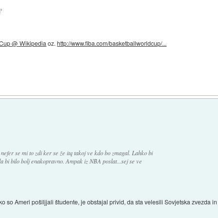
?
 Cup @ Wikipedia
oz.
http://www.fiba.com/basketballworldcup/...
fer se mi to zdi ker se že itq takoj ve kdo bo zmagal. Lahko bi
 da bi bilo bolj enakopravno. Ampak iz NBA poslat...sej se ve
 ko so Ameri pošiljjali študente, je obstajal privid, da sta velesili Sovjetska zvezda 