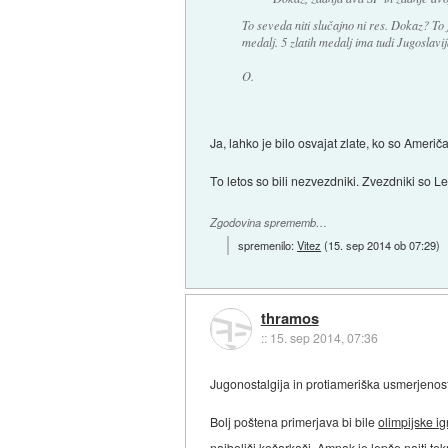
To seveda niti slučajno ni res. Dokaz? To
medalj. 5 zlatih medalj ima tudi Jugoslavij
O.
Ja, lahko je bilo osvajat zlate, ko so Američ
To letos so bili nezvezdniki. Zvezdniki so 
Zgodovina sprememb…
spremenilo:
Vitez
(
15. sep 2014 ob 07:29
)
thramos
::
15. sep 2014, 07:36
Jugonostalgija in protiameriška usmerjenos
Bolj poštena primerjava bi bile
olimpijske ig
najboljši košarkaši. Ampak je lepše najti t