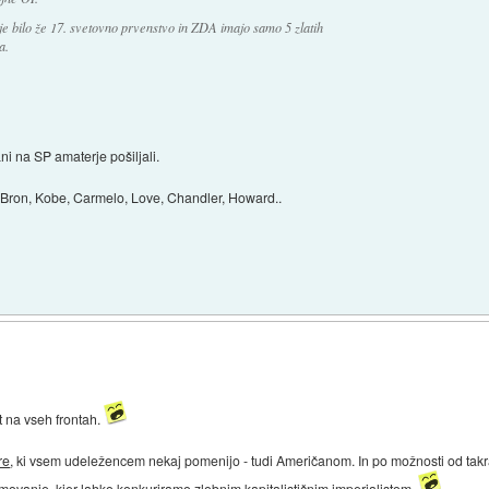
 je bilo že 17. svetovno prvenstvo in ZDA imajo samo 5 zlatih
a.
ani na SP amaterje pošiljali.
LeBron, Kobe, Carmelo, Love, Chandler, Howard..
t na vseh frontah.
re
, ki vsem udeležencem nekaj pomenijo - tudi Američanom. In po možnosti od takrat
ekmovanje, kjer lahko konkuriramo zlobnim kapitalističnim imperialistom.