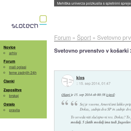
Evropska vesoljska agencija razvija svojo rak
Forum
»
Šport
»
Svetovno prve
Novice
Svetovno prvenstvo v košarki 
arhiv
Forum
mali oglasi
teme zadnjih 24h
kixs
Članki
::
15. sep 2014, 01:47
Zaposlitve
Okapi
je
15. sep 2014 ob 00:38
izjavil
:
brskaj
Ostalo
Sej je vseeno, Američani lahko prip
Dokaz, zadnja dva SP in zadnje dvo
pravila
To seveda niti slučajno ni res. Dokaz? To 
medalj. 5 zlatih medalj ima tudi Jugoslav