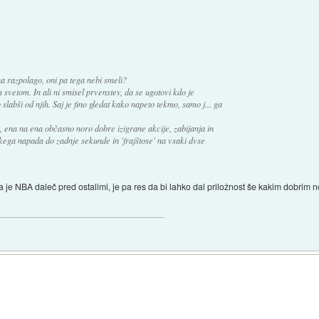
na razpolago, oni pa tega nebi smeli?
 svetom. In ali ni smisel prvenstev, da se ugotovi kdo je
o slabši od njih. Saj je fino gledat kako napeto tekmo, samo j... ga
, ena na ena občasno noro dobre izigrane akcije, zabijanja in
kega napada do zadnje sekunde in 'frajštose' na vsaki dvse
da je NBA daleč pred ostalimi, je pa res da bi lahko dal priložnost še kakim dobrim