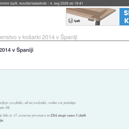
eto za večkratno uporabo
::
4. avg 2026 ob 19:41
nstvo v košarki 2014 v Španiji
2014 v Španiji
eljejo zvezdnike, ali nezvedznike, vedno vse pošolajo.
jne OI.
je bilo že 17. svetovno prvenstvo in
ZDA imajo samo 5 zlatih
ija
.