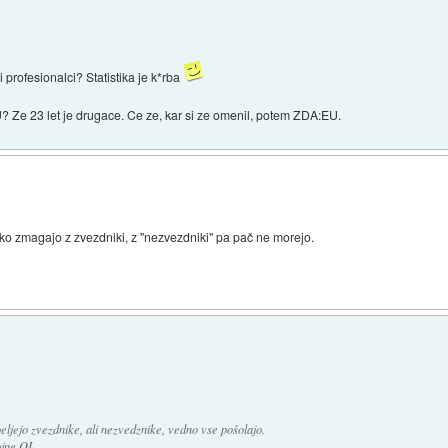
i profesionalci? Statistika je k*rba
 Ze 23 let je drugace. Ce ze, kar si ze omenil, potem ZDA:EU.
ko zmagajo z zvezdniki, z "nezvezdniki" pa pač ne morejo.
eljejo zvezdnike, ali nezvedznike, vedno vse pošolajo.
jne OI.