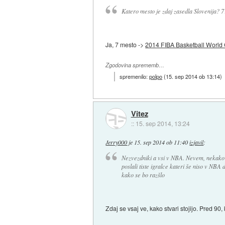
Katero mesto je zdaj zasedla Slovenija? 7
Ja, 7 mesto ->
2014 FIBA Basketball World
Zgodovina sprememb…
spremenilo:
polpo
(
15. sep 2014 ob 13:14
)
Vitez
::
15. sep 2014, 13:24
Jerry000
je
15. sep 2014 ob 11:40
izjavil
:
Nezvezdniki a vsi v NBA. Nevem, nekako ne
poslali tiste igralce kateri še niso v NBA
kako se bo razšlo
Zdaj se vsaj ve, kako stvari stojijo. Pred 90,