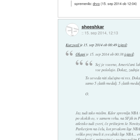
spremenilo:
drvo
(
15. sep 2014 ob 12:04
)
sheeshkar
::
15. sep 2014, 12:13
Kurzweil
je
15. sep 2014 ob 00:49
izjavil
:
Okapi
je
15. sep 2014 ob 00:38
izjavil
:
Sej je vseeno, Američani la
vse pošolajo. Dokaz, zadnja
To seveda niti slučajno ni res. Dok
samo 5 zlatih medalj. 5 zlatih medal
O.
Jaz tudi tako mislim. Kdor spremlja NBA 
po skokih oz. v samem vrhu. na SFjih in
atletsko tudi zveri, če prištejem še Nowit
Parkerjem na čelu, kot prvakom lige NBA 
veliko prej imeli ti zvezdniki lige NBA... 
Obradović v primerjavi z recimo nekim Đo