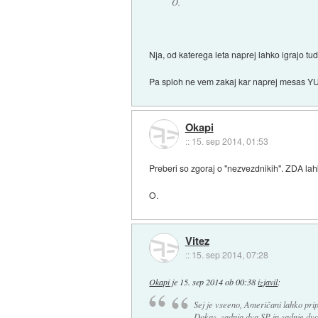
O.
Nja, od katerega leta naprej lahko igrajo tud
Pa sploh ne vem zakaj kar naprej mesas YU?
Okapi
::
15. sep 2014, 01:53
Preberi so zgoraj o "nezvezdnikih". ZDA lah
O.
Vitez
::
15. sep 2014, 07:28
Okapi
je
15. sep 2014 ob 00:38
izjavil
:
Sej je vseeno, Američani lahko prip
Dokaz, zadnja dva SP in zadnje dvo