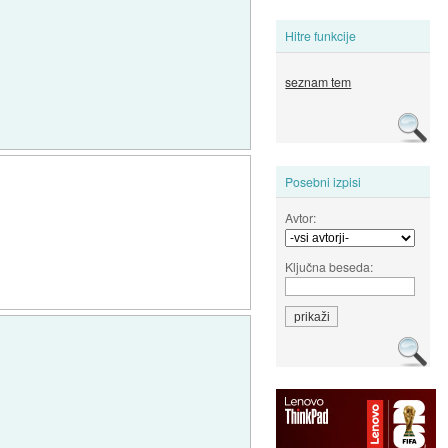
Hitre funkcije
seznam tem
Posebni izpisi
Avtor:
Ključna beseda: