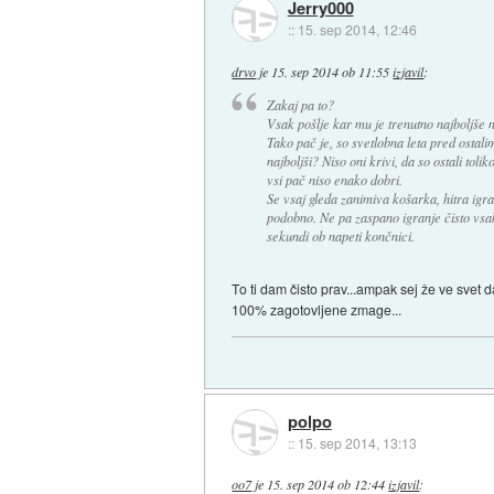
Jerry000
::
15. sep 2014, 12:46
drvo
je
15. sep 2014 ob 11:55
izjavil
:
Zakaj pa to?
Vsak pošlje kar mu je trenutno najboljše 
Tako pač je, so svetlobna leta pred ostalim
najboljši? Niso oni krivi, da so ostali tolik
vsi pač niso enako dobri.
Se vsaj gleda zanimiva košarka, hitra igra
podobno. Ne pa zaspano igranje čisto vsa
sekundi ob napeti končnici.
To ti dam čisto prav...ampak sej že ve svet 
100% zagotovljene zmage...
polpo
::
15. sep 2014, 13:13
oo7
je
15. sep 2014 ob 12:44
izjavil
: