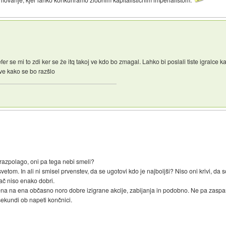
se mi to zdi ker se že itq takoj ve kdo bo zmagal. Lahko bi poslali tiste igralce kat
ve kako se bo razšlo
 razpolago, oni pa tega nebi smeli?
etom. In ali ni smisel prvenstev, da se ugotovi kdo je najboljši? Niso oni krivi, da so 
pač niso enako dobri.
, ena na ena občasno noro dobre izigrane akcije, zabijanja in podobno. Ne pa zasp
sekundi ob napeti končnici.