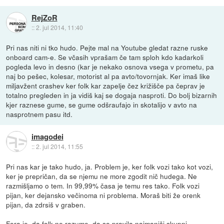
RejZoR
::
2. jul 2014, 11:40
Pri nas niti ni tko hudo. Pejte mal na Youtube gledat razne ruske
onboard cam-e. Se včasih vprašam če tam sploh kdo kadarkoli
pogleda levo in desno (kar je nekako osnova vsega v prometu, pa
naj bo pešec, kolesar, motorist al pa avto/tovornjak. Ker imaš like
miljavžent crashev ker folk kar zapelje čez križišče pa čeprav je
totalno pregleden in ja vidiš kaj se dogaja nasproti. Do bolj bizarnih
kjer raznese gume, se gume odšraufajo in skotalijo v avto na
nasprotnem pasu itd.
imagodei
::
2. jul 2014, 11:55
Pri nas kar je tako hudo, ja. Problem je, ker folk vozi tako kot vozi,
ker je prepričan, da se njemu ne more zgodit nič hudega. Ne
razmišljamo o tem. In 99,99% časa je temu res tako. Folk vozi
pijan, ker dejansko večinoma ni problema. Moraš biti že orenk
pijan, da zdrsiš v graben.
Fora je, da folk ne razume, da so pravila najmanjši skupni