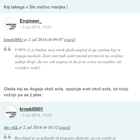
Kaj takega v Slo močno manjka !
Engineer_
::
2. jul 2014, 10:51
krneki0001
je
2. jul 2014 ob 09:07
izjavil
:
V 99% če je buden, moj otrok gleda naprej in ga zanima kaj se
dogaja naokoli. Zato sem tudi sedež moral prestaviti na sredino
zadnje klopi, da res vidi naprej in da je ne ovira sovoznikov ali
voznikov sedež.
Gleda kaj se dogaja okoli avta, opazuje svet okoli avta, za tvojo
vožnjo pa se ji jebe.
krneki0001
::
2. jul 2014, 10:53
s6c-gEL
je
2. jul 2014 ob 10:12
izjavil
:
Raceland je za gokarde in pogojno skuterje, za vse ostale je