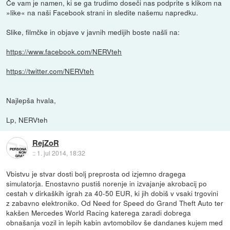
Če vam je namen, ki se ga trudimo doseči nas podprite s klikom na
»like« na naši Facebook strani in sledite našemu napredku.
Slike, filmčke in objave v javnih medijih boste našli na:
https://www.facebook.com/NERVteh
https://twitter.com/NERVteh
Najlepša hvala,
Lp, NERVteh
RejZoR
::
1. jul 2014, 18:32
Vbistvu je stvar dosti bolj preprosta od izjemno dragega
simulatorja. Enostavno pustiš norenje in izvajanje akrobacij po
cestah v dirkaških igrah za 40-50 EUR, ki jih dobiš v vsaki trgovini
z zabavno elektroniko. Od Need for Speed do Grand Theft Auto ter
kakšen Mercedes World Racing katerega zaradi dobrega
obnašanja vozil in lepih kabin avtomobilov še dandanes kujem med