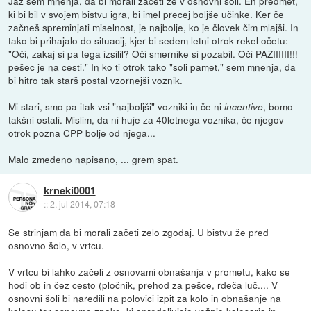
Jaz sem mnenja, da bi morali začeti že v osnovni šoli. En predmet,
ki bi bil v svojem bistvu igra, bi imel precej boljše učinke. Ker če
začneš spreminjati miselnost, je najbolje, ko je človek čim mlajši. In
tako bi prihajalo do situacij, kjer bi sedem letni otrok rekel očetu:
"Oči, zakaj si pa tega izsilil? Oči smernike si pozabil. Oči PAZIIIIII!!!
pešec je na cesti." In ko ti otrok tako "soli pamet," sem mnenja, da
bi hitro tak starš postal vzornejši voznik.
Mi stari, smo pa itak vsi "najboljši" vozniki in če ni
, bomo
incentive
takšni ostali. Mislim, da ni huje za 40letnega voznika, če njegov
otrok pozna CPP bolje od njega...
Malo zmedeno napisano, ... grem spat.
krneki0001
::
2. jul 2014, 07:18
Se strinjam da bi morali začeti zelo zgodaj. U bistvu že pred
osnovno šolo, v vrtcu.
V vrtcu bi lahko začeli z osnovami obnašanja v prometu, kako se
hodi ob in čez cesto (pločnik, prehod za pešce, rdeča luč.... V
osnovni šoli bi naredili na polovici izpit za kolo in obnašanje na
kolesu ter osnovne znake, ki opredeljujejo vožnjo kolesarja in