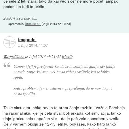
Je šele 2 leti stara, tako da kaj več sicer ne more počet, ampak
počasi bo tudi to prišlo.
Zgodovina sprememb…
spremenilo:
krneki0001
(
2. jul 2014 ob 10:53
)
imagodei
::
2. jul 2014, 11:07
WarpedGone
je
1. jul 2014 ob 21:31
izjavil
:
Osnovni fejl je predpostavka, da se ta sranja dogajajo, ker ljudje
ne vedo zanje. Vsi smo mel šanso videt grozljivke kaj se lahko
zgodi.
Jedro problema je v enostavnem prepričanju, da se nam to pač
ne bo zgodilo.
Takle simulator lahko ravno to prepričanje razblini. Vožnja Porsheja
na računalniku, kjer je cela stvar bolj arkada kot simulacija, lahko
daje igralcu celo napačen vtis - da je pač zelo sposoben voznik.
Če v varnem okolju že 12-13 letniku pokažeš, kako hitro lahko