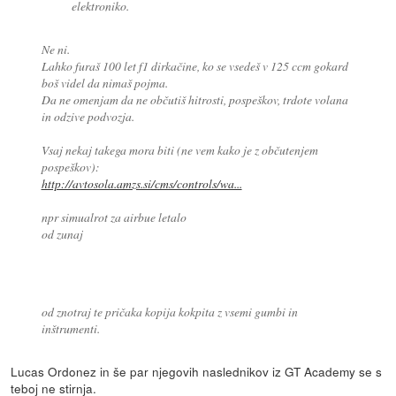
elektroniko.
Ne ni.
Lahko furaš 100 let f1 dirkačine, ko se vsedeš v 125 ccm gokard
boš videl da nimaš pojma.
Da ne omenjam da ne občutiš hitrosti, pospeškov, trdote volana
in odzive podvozja.
Vsaj nekaj takega mora biti (ne vem kako je z občutenjem
pospeškov):
http://avtosola.amzs.si/cms/controls/wa...
npr simualrot za airbue letalo
od zunaj
od znotraj te pričaka kopija kokpita z vsemi gumbi in
inštrumenti.
Lucas Ordonez in še par njegovih naslednikov iz GT Academy se s
teboj ne stirnja.