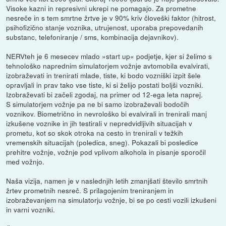
Visoke kazni in represivni ukrepi ne pomagajo. Za prometne
nesreče in s tem smrtne žrtve je v 90% kriv človeški faktor (hitrost,
psihofizično stanje voznika, utrujenost, uporaba prepovedanih
substanc, telefoniranje / sms, kombinacija dejavnikov).
NERVteh je 6 mesecev mlado »start up« podjetje, kjer si želimo s
tehnološko naprednim simulatorjem vožnje avtomobila evalvirati,
izobraževati in trenirati mlade, tiste, ki bodo vozniški izpit šele
opravljali in prav tako vse tiste, ki si želijo postati boljši vozniki.
Izobraževati bi začeli zgodaj, na primer od 12-ega leta naprej.
S simulatorjem vožnje pa ne bi samo izobraževali bodočih
voznikov. Biometrično in nevrološko bi evalvirali in trenirali manj
izkušene voznike in jih testirali v nepredvidljivih situacijah v
prometu, kot so skok otroka na cesto in trenirali v težkih
vremenskih situacijah (poledica, sneg). Pokazali bi posledice
prehitre vožnje, vožnje pod vplivom alkohola in pisanje sporočil
med vožnjo.
Naša vizija, namen je v naslednjih letih zmanjšati število smrtnih
žrtev prometnih nesreč. S prilagojenim treniranjem in
izobraževanjem na simulatorju vožnje, bi se po cesti vozili izkušeni
in varni vozniki.