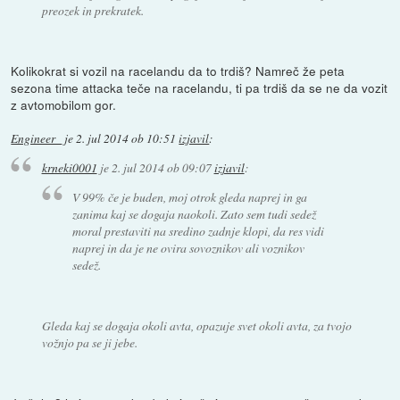
preozek in prekratek.
Kolikokrat si vozil na racelandu da to trdiš? Namreč že peta
sezona time attacka teče na racelandu, ti pa trdiš da se ne da vozit
z avtomobilom gor.
Engineer_
je
2. jul 2014 ob 10:51
izjavil
:
krneki0001
je
2. jul 2014 ob 09:07
izjavil
:
V 99% če je buden, moj otrok gleda naprej in ga
zanima kaj se dogaja naokoli. Zato sem tudi sedež
moral prestaviti na sredino zadnje klopi, da res vidi
naprej in da je ne ovira sovoznikov ali voznikov
sedež.
Gleda kaj se dogaja okoli avta, opazuje svet okoli avta, za tvojo
vožnjo pa se ji jebe.