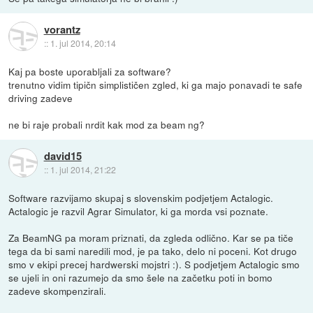
vorantz
::
1. jul 2014, 20:14
Kaj pa boste uporabljali za software?
trenutno vidim tipičn simplističen zgled, ki ga majo ponavadi te safe
driving zadeve
ne bi raje probali nrdit kak mod za beam ng?
david15
::
1. jul 2014, 21:22
Software razvijamo skupaj s slovenskim podjetjem Actalogic.
Actalogic je razvil Agrar Simulator, ki ga morda vsi poznate.
Za BeamNG pa moram priznati, da zgleda odlično. Kar se pa tiče
tega da bi sami naredili mod, je pa tako, delo ni poceni. Kot drugo
smo v ekipi precej hardwerski mojstri :). S podjetjem Actalogic smo
se ujeli in oni razumejo da smo šele na začetku poti in bomo
zadeve skompenzirali.