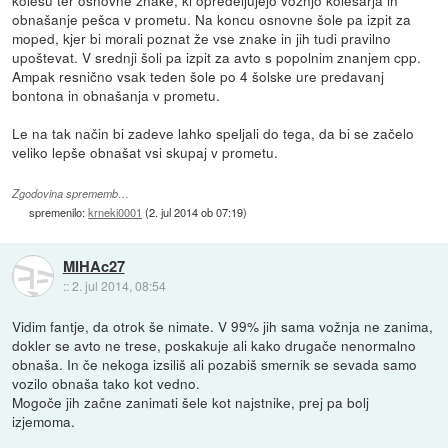
obnašanje pešca v prometu. Na koncu osnovne šole pa izpit za
moped, kjer bi morali poznat že vse znake in jih tudi pravilno
upoštevat. V srednji šoli pa izpit za avto s popolnim znanjem cpp.
Ampak resnično vsak teden šole po 4 šolske ure predavanj
bontona in obnašanja v prometu.
Le na tak način bi zadeve lahko speljali do tega, da bi se začelo
veliko lepše obnašat vsi skupaj v prometu.
Zgodovina sprememb…
spremenilo:
krneki0001
(
2. jul 2014 ob 07:19
)
MIHAc27
::
2. jul 2014, 08:54
Vidim fantje, da otrok še nimate. V 99% jih sama vožnja ne zanima,
dokler se avto ne trese, poskakuje ali kako drugače nenormalno
obnaša. In če nekoga izsiliš ali pozabiš smernik se sevada samo
vozilo obnaša tako kot vedno.
Mogoče jih začne zanimati šele kot najstnike, prej pa bolj
izjemoma.