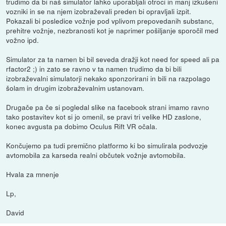
trudimo da bi naš simulator lahko uporabljali otroci in manj izkušeni
vozniki in se na njem izobraževali preden bi opravljali izpit.
Pokazali bi posledice vožnje pod vplivom prepovedanih substanc,
prehitre vožnje, nezbranosti kot je naprimer pošiljanje sporočil med
vožno ipd.
Simulator za ta namen bi bil seveda dražji kot need for speed ali pa
rfactor2 ;) in zato se ravno v ta namen trudimo da bi bili
izobraževalni simulatorji nekako sponzorirani in bili na razpolago
šolam in drugim izobraževalnim ustanovam.
Drugače pa če si pogledal slike na facebook strani imamo ravno
tako postavitev kot si jo omenil, se pravi tri velike HD zaslone,
konec avgusta pa dobimo Oculus Rift VR očala.
Končujemo pa tudi premično platformo ki bo simulirala podvozje
avtomobila za karseda realni občutek vožnje avtomobila.
Hvala za mnenje
Lp,
David