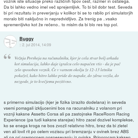
voznik iste situacije preko različnih tipov cest, razmer in ostalega.
Da bi lahko vedno imel več sprejemljivk. To bi bil dobr test. Seveda
bi pri rezultatu in preverjanju v kolikor bi se to rabilo pri simulatorjih
moralo biti naključno in nepredvidljivo. Za trenig pa ..vsako
spremenljivko kot že rečeno.. to mislm da bi blo res top pol.
Buggy
::
2. jul 2014, 14:09
Vožnja Porsheja na računalniku, kjer je cela stvar bolj arkada
kot simulacija, lahko daje igralcu celo napačen vtis - da je pač
zelo sposoben voznik. Če v varnem okolju že 12-13 letniku
pokažeš, kako hitro lahko pride do napake, do zdrsa vozila, do
nezgode, je to kvečjemu pozitivno.
s primerno simulacijo (kjer je fizika izrazito dodelana) in seveda
vsemi pomagali izkljucenimi bos na racunalniku z volanom pri
voznji kaksne Assetto Corsa ali pa zastojnske RaceRoom Racing
Experience (pa tudi kaksne starejse) hitro zacel dozivel komplekse,
ko se enega kroga ne bos zvozil relativno hitro, brez da bi zletel
ven ali lovil rit po celem voziscu pri bremzanju v ovinek brez ABS
ali pa pri premocnem pospesevanju iz ovinka. Priporocam kaksen