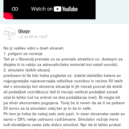
Glugy
::
2. jul 2014, 13:47
No jz rešitev vidm v dveh stvareh:
1. poligoni za norenje
Teh je v Sloveniji premalo oz so premalo atraktivni oz. dostopni za
divjake ki to rabijo za adrenalin(tako motoristi kot ostali vozniki).
2. simulator težkih situacij
predvsem bi tle bilo treba pogledat oz. izdelat statistiko katere so
najpogostejše najnevarnejše odločitve voznikov in recimo 50 takih
dat v simulacijo kot obvezne situacije ki jih moraš poznat da dobiš
ali podaljšaš vozniško(oz tisti ki morajo večkrat podaljšat zaradi
očal bi lahko tud na enkrat na dva podaljšanja imel). Bi mogla bit
pa stvar ekonomsko pogojena. Torej če si reven da se ti ne pobere
50 evrov za ta simulator zdej ker je to že kr velik.
Pri tem je treba še nekaj zelo zelo pazt. In sicer slovenske ceste so
samo v 28% nekje ustrezno vzdrževane. Simulator vožnje mora
tudi obrabljene ceste zelo dobro simulirat. Npr da bi lahko probal