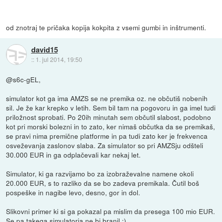
od znotraj te pričaka kopija kokpita z vsemi gumbi in inštrumenti.
david15
::
1. jul 2014, 19:50
@s6c-gEL,
simulator kot ga ima AMZS se ne premika oz. ne občutiš nobenih
sil. Je že kar krepko v letih. Sem bil tam na pogovoru in ga imel tudi
priložnost sprobati. Po 20ih minutah sem občutil slabost, podobno
kot pri morski bolezni in to zato, ker nimaš občutka da se premikaš,
se pravi nima premične platforme in pa tudi zato ker je frekvenca
osveževanja zaslonov slaba. Za simulator so pri AMZSju odšteli
30.000 EUR in ga odplačevali kar nekaj let.
Simulator, ki ga razvijamo bo za izobraževalne namene okoli
20.000 EUR, s to razliko da se bo zadeva premikala. Čutil boš
pospeške in nagibe levo, desno, gor in dol.
Slikovni primer ki si ga pokazal pa mislim da presega 100 mio EUR.
Se pa takega simulatorja ne bi branil :)