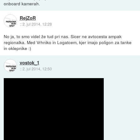
onboard kamerah.
RejZoR
::
2. jul 2014, 12:28
No ja, to smo videl že tud pri nas. Sicer ne avtocesta ampak
regionalka. Med Vrhniko in Logatcem, kjer imajo poligon za tanke
in oklepnike :)
vostok_1
::
2. jul 2014, 12:50