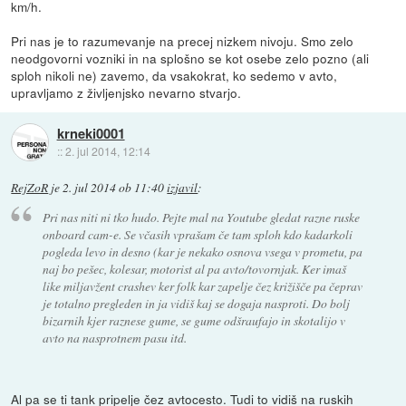
km/h.
Pri nas je to razumevanje na precej nizkem nivoju. Smo zelo
neodgovorni vozniki in na splošno se kot osebe zelo pozno (ali
sploh nikoli ne) zavemo, da vsakokrat, ko sedemo v avto,
upravljamo z življenjsko nevarno stvarjo.
krneki0001
::
2. jul 2014, 12:14
RejZoR
je
2. jul 2014 ob 11:40
izjavil
:
Pri nas niti ni tko hudo. Pejte mal na Youtube gledat razne ruske
onboard cam-e. Se včasih vprašam če tam sploh kdo kadarkoli
pogleda levo in desno (kar je nekako osnova vsega v prometu, pa
naj bo pešec, kolesar, motorist al pa avto/tovornjak. Ker imaš
like miljavžent crashev ker folk kar zapelje čez križišče pa čeprav
je totalno pregleden in ja vidiš kaj se dogaja nasproti. Do bolj
bizarnih kjer raznese gume, se gume odšraufajo in skotalijo v
avto na nasprotnem pasu itd.
Al pa se ti tank pripelje čez avtocesto. Tudi to vidiš na ruskih