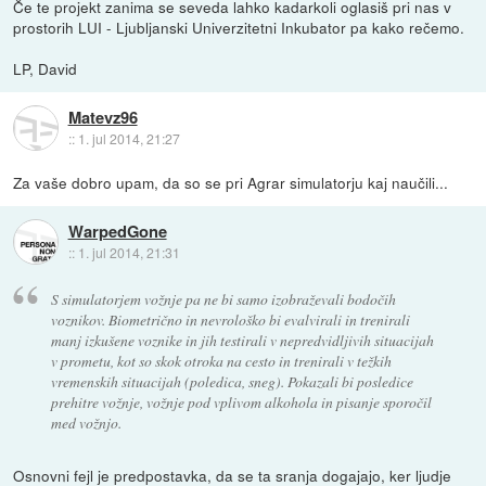
Če te projekt zanima se seveda lahko kadarkoli oglasiš pri nas v
prostorih LUI - Ljubljanski Univerzitetni Inkubator pa kako rečemo.
LP, David
Matevz96
::
1. jul 2014, 21:27
Za vaše dobro upam, da so se pri Agrar simulatorju kaj naučili...
WarpedGone
::
1. jul 2014, 21:31
S simulatorjem vožnje pa ne bi samo izobraževali bodočih
voznikov. Biometrično in nevrološko bi evalvirali in trenirali
manj izkušene voznike in jih testirali v nepredvidljivih situacijah
v prometu, kot so skok otroka na cesto in trenirali v težkih
vremenskih situacijah (poledica, sneg). Pokazali bi posledice
prehitre vožnje, vožnje pod vplivom alkohola in pisanje sporočil
med vožnjo.
Osnovni fejl je predpostavka, da se ta sranja dogajajo, ker ljudje