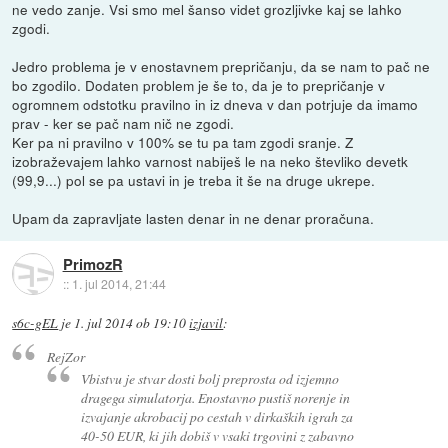
ne vedo zanje. Vsi smo mel šanso videt grozljivke kaj se lahko
zgodi.
Jedro problema je v enostavnem prepričanju, da se nam to pač ne
bo zgodilo. Dodaten problem je še to, da je to prepričanje v
ogromnem odstotku pravilno in iz dneva v dan potrjuje da imamo
prav - ker se pač nam nič ne zgodi.
Ker pa ni pravilno v 100% se tu pa tam zgodi sranje. Z
izobraževajem lahko varnost nabiješ le na neko števliko devetk
(99,9...) pol se pa ustavi in je treba it še na druge ukrepe.
Upam da zapravljate lasten denar in ne denar proračuna.
PrimozR
::
1. jul 2014, 21:44
s6c-gEL
je
1. jul 2014 ob 19:10
izjavil
:
RejZor
Vbistvu je stvar dosti bolj preprosta od izjemno
dragega simulatorja. Enostavno pustiš norenje in
izvajanje akrobacij po cestah v dirkaških igrah za
40-50 EUR, ki jih dobiš v vsaki trgovini z zabavno