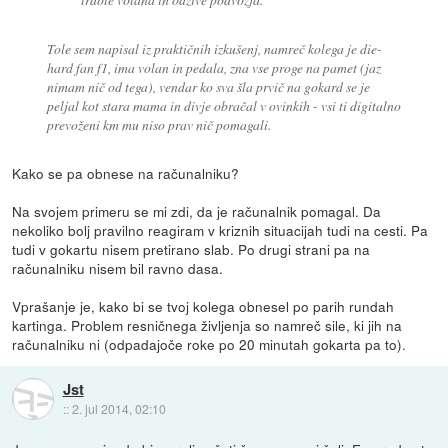
Tole sem napisal iz praktičnih izkušenj, namreč kolega je die-
hard fan f1, ima volan in pedala, zna vse proge na pamet (jaz
nimam nič od tega), vendar ko sva šla prvič na gokard se je
peljal kot stara mama in divje obračal v ovinkih - vsi ti digitalno
prevoženi km mu niso prav nič pomagali.
Kako se pa obnese na računalniku?
Na svojem primeru se mi zdi, da je računalnik pomagal. Da
nekoliko bolj pravilno reagiram v kriznih situacijah tudi na cesti. Pa
tudi v gokartu nisem pretirano slab. Po drugi strani pa na
računalniku nisem bil ravno dasa.
Vprašanje je, kako bi se tvoj kolega obnesel po parih rundah
kartinga. Problem resničnega življenja so namreč sile, ki jih na
računalniku ni (odpadajoče roke po 20 minutah gokarta pa to).
Jst
::
2. jul 2014, 02:10