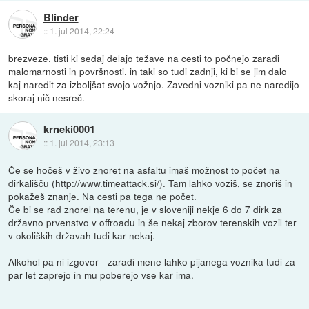
Blinder
::
1. jul 2014, 22:24
brezveze. tisti ki sedaj delajo težave na cesti to počnejo zaradi
malomarnosti in površnosti. in taki so tudi zadnji, ki bi se jim dalo
kaj naredit za izboljšat svojo vožnjo. Zavedni vozniki pa ne naredijo
skoraj nič nesreč.
krneki0001
::
1. jul 2014, 23:13
Če se hočeš v živo znoret na asfaltu imaš možnost to počet na
dirkališču (
http://www.timeattack.si/)
. Tam lahko voziš, se znoriš in
pokažeš znanje. Na cesti pa tega ne počet.
Če bi se rad znorel na terenu, je v sloveniji nekje 6 do 7 dirk za
državno prvenstvo v offroadu in še nekaj zborov terenskih vozil ter
v okoliških državah tudi kar nekaj.
Alkohol pa ni izgovor - zaradi mene lahko pijanega voznika tudi za
par let zaprejo in mu poberejo vse kar ima.