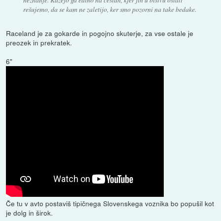
rešujemo, da se kam ne zaletijo, ker smo pozorni na take bedake.
Raceland je za gokarde in pogojno skuterje, za vse ostale je
preozek in prekratek.
6"
Če tu v avto postaviš tipičnega Slovenskega voznika bo popušil kot
je dolg in širok.