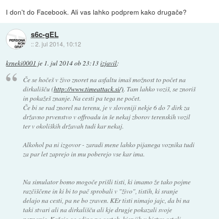
I don't do Facebook. Ali vas lahko podprem kako drugače?
s6c-gEL
::
2. jul 2014, 10:12
krneki0001
je
1. jul 2014 ob 23:13
izjavil
:
Če se hočeš v živo znoret na asfaltu imaš možnost to počet na
dirkališču (
http://www.timeattack.si/)
. Tam lahko voziš, se znoriš
in pokažeš znanje. Na cesti pa tega ne počet.
Če bi se rad znorel na terenu, je v sloveniji nekje 6 do 7 dirk za
državno prvenstvo v offroadu in še nekaj zborov terenskih vozil
ter v okoliških državah tudi kar nekaj.
Alkohol pa ni izgovor - zaradi mene lahko pijanega voznika tudi
za par let zaprejo in mu poberejo vse kar ima.
Na simulator bomo mogoče prišli tisti, ki imamo že tako pojme
razčiščene in ki bi to pač sprobali v "živo", tistih, ki sranje
delajo na cesti, pa ne bo zraven. KEr tisti nimajo jajc, da bi na
taki stvari ali na dirkališču ali kje drugje pokazali svoje
neznanje. Kažejo ga edino na cestah, kjer jih u bistvu ostali