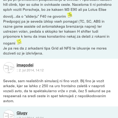
hill climb, kjer so ozke in ovinkaste ceste. Naceloma ti ni potrebno
sploh voziti Porscheja, bo ze kaksen M3 E90 ali pa Lotus Elise
dovolj...da o "sliderju" F40 ne govorim
Predpogoj pa je seveda izklop vseh pomagal (TC, SC, ABS in
razne game assiste od avtomatskega bremzanja naprej) ter
ustrezen volan, pedala s sklopko ter kaksen H shifter tudi
pripomore k temu da imas konstantno nekaj za delati z rokami in
nogami
Je pa res da z arkadami tipa Grid ali NFS te izkusnje ne mores
doziveti oz je izkrivljena.
imagodei
::
2. jul 2014, 14:12
Seveda, sam realističnih simulacij ni fino vozit. Blj fino je vozit
arkade, kjer se lahko z 250 na uro frontalno zaletiš v nasproti
vozeči avto, da te spektakularno vrže v zrak, čez 5 sekund se pa
respawnaš na sredi ceste in spet tekmuješ z nepoškodovanim
avtom.
Glugy
::
2. jul 2014, 15:34