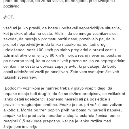
pride do napake, do zdrsa vozila, do nezgode, je to kvečjemu
pozitivno.
@OP,
všeč mi je, ko praviš, da boste upoštevali nepredvidljive situacije,
kot je skok otroka na cesto. Mislim, da se mnogo voznikov sicer
zaveda, da morajo v prometu paziti nase, pozabljajo pa, da je
promet nepredvidljiv in da lahko napako naredi tudi drug
udeleženec. Vozit 100 km/h po slabo pregledni a prazni cesti z
administrativno omejitvijo 60 km/h morda res ni nevarno, postane
pa nevarno takoj, ko ta cesta ni več prazna oz. ko za nepreglednim
ovinkom na cesto iz dovoza zapelje avto, ki pričakuje, da bodo
ostali udeleženci vozili po omejtivah. Zato vam svetujem čim več
takšnih scenarijev.
(Bodočim) voznikom je namreč treba v glavo vcepit idejo, da
napake delajo tudi drugi in da če se držimo predpisov, se velikokrat
lahko ostali udeleženci izognemo nesreči ali pa posledice s
pravilnim reagiranjem omilimo. Enako je npr. pri vožnji pod vplivom
alkohola. Morda po treh popitih pivih ne bomo mi naredili napake,
ampak ko bo pred avto nenadoma stopila ostarela ženica, bomo
reagirali 0,5 sekunde prepozno, kar pa je lahko razlika med
življenjem in smrtjo.