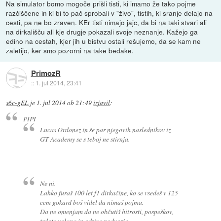
Na simulator bomo mogoče prišli tisti, ki imamo že tako pojme
razčiščene in ki bi to pač sprobali v "živo", tistih, ki sranje delajo na
cesti, pa ne bo zraven. KEr tisti nimajo jajc, da bi na taki stvari ali
na dirkališču ali kje drugje pokazali svoje neznanje. Kažejo ga
edino na cestah, kjer jih u bistvu ostali rešujemo, da se kam ne
zaletijo, ker smo pozorni na take bedake.
PrimozR
::
1. jul 2014, 23:41
s6c-gEL
je
1. jul 2014 ob 21:49
izjavil
:
PIPI
Lucas Ordonez in še par njegovih naslednikov iz
GT Academy se s teboj ne stirnja.
Ne ni.
Lahko furaš 100 let f1 dirkačine, ko se vsedeš v 125
ccm gokard boš videl da nimaš pojma.
Da ne omenjam da ne občutiš hitrosti, pospeškov,
trdote volana in odzive podvozja.