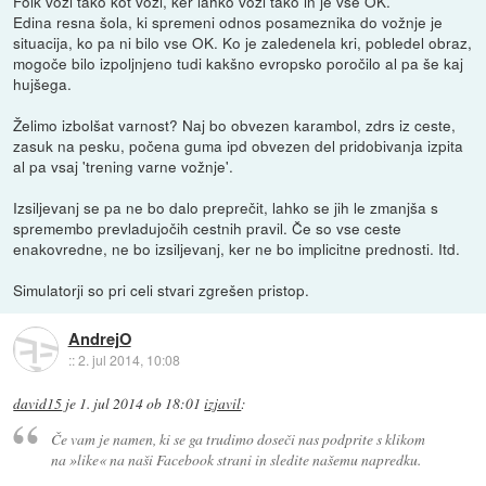
Folk vozi tako kot vozi, ker lahko vozi tako in je vse OK.
Edina resna šola, ki spremeni odnos posameznika do vožnje je
situacija, ko pa ni bilo vse OK. Ko je zaledenela kri, pobledel obraz,
mogoče bilo izpoljnjeno tudi kakšno evropsko poročilo al pa še kaj
hujšega.
Želimo izbolšat varnost? Naj bo obvezen karambol, zdrs iz ceste,
zasuk na pesku, počena guma ipd obvezen del pridobivanja izpita
al pa vsaj 'trening varne vožnje'.
Izsiljevanj se pa ne bo dalo preprečit, lahko se jih le zmanjša s
spremembo prevladujočih cestnih pravil. Če so vse ceste
enakovredne, ne bo izsiljevanj, ker ne bo implicitne prednosti. Itd.
Simulatorji so pri celi stvari zgrešen pristop.
AndrejO
::
2. jul 2014, 10:08
david15
je
1. jul 2014 ob 18:01
izjavil
:
Če vam je namen, ki se ga trudimo doseči nas podprite s klikom
na »like« na naši Facebook strani in sledite našemu napredku.