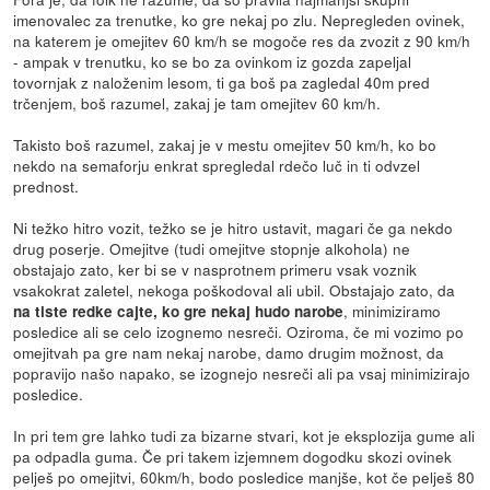
imenovalec za trenutke, ko gre nekaj po zlu. Nepregleden ovinek,
na katerem je omejitev 60 km/h se mogoče res da zvozit z 90 km/h
- ampak v trenutku, ko se bo za ovinkom iz gozda zapeljal
tovornjak z naloženim lesom, ti ga boš pa zagledal 40m pred
trčenjem, boš razumel, zakaj je tam omejitev 60 km/h.
Takisto boš razumel, zakaj je v mestu omejitev 50 km/h, ko bo
nekdo na semaforju enkrat spregledal rdečo luč in ti odvzel
prednost.
Ni težko hitro vozit, težko se je hitro ustavit, magari če ga nekdo
drug poserje. Omejitve (tudi omejitve stopnje alkohola) ne
obstajajo zato, ker bi se v nasprotnem primeru vsak voznik
vsakokrat zaletel, nekoga poškodoval ali ubil. Obstajajo zato, da
, minimiziramo
na tiste redke cajte, ko gre nekaj hudo narobe
posledice ali se celo izognemo nesreči. Oziroma, če mi vozimo po
omejitvah pa gre nam nekaj narobe, damo drugim možnost, da
popravijo našo napako, se izognejo nesreči ali pa vsaj minimizirajo
posledice.
In pri tem gre lahko tudi za bizarne stvari, kot je eksplozija gume ali
pa odpadla guma. Če pri takem izjemnem dogodku skozi ovinek
pelješ po omejitvi, 60km/h, bodo posledice manjše, kot če pelješ 80