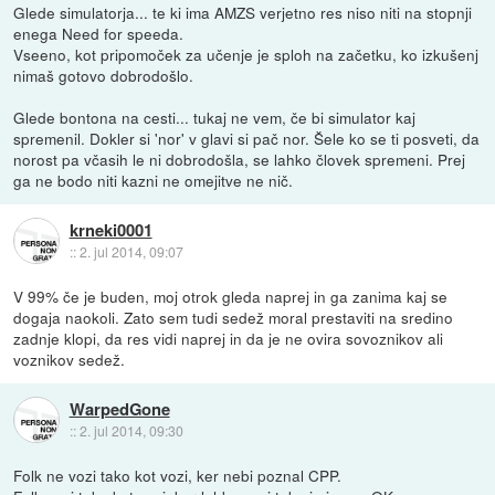
Glede simulatorja... te ki ima AMZS verjetno res niso niti na stopnji
enega Need for speeda.
Vseeno, kot pripomoček za učenje je sploh na začetku, ko izkušenj
nimaš gotovo dobrodošlo.
Glede bontona na cesti... tukaj ne vem, če bi simulator kaj
spremenil. Dokler si 'nor' v glavi si pač nor. Šele ko se ti posveti, da
norost pa včasih le ni dobrodošla, se lahko človek spremeni. Prej
ga ne bodo niti kazni ne omejitve ne nič.
krneki0001
::
2. jul 2014, 09:07
V 99% če je buden, moj otrok gleda naprej in ga zanima kaj se
dogaja naokoli. Zato sem tudi sedež moral prestaviti na sredino
zadnje klopi, da res vidi naprej in da je ne ovira sovoznikov ali
voznikov sedež.
WarpedGone
::
2. jul 2014, 09:30
Folk ne vozi tako kot vozi, ker nebi poznal CPP.