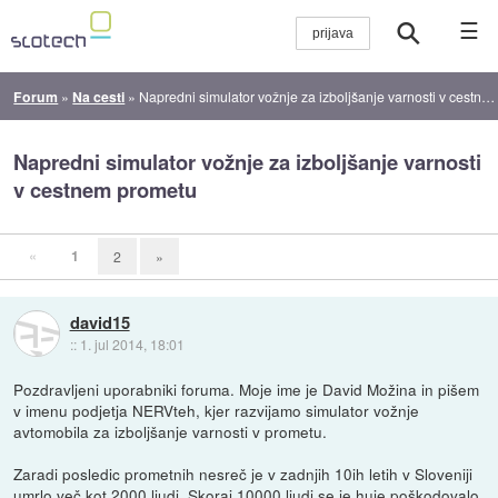
☰
Forum
»
Na cesti
»
Napredni simulator vožnje za izboljšanje varnosti v cestnem prometu
Napredni simulator vožnje za izboljšanje varnosti
v cestnem prometu
«
1
2
»
david15
::
1. jul 2014, 18:01
Pozdravljeni uporabniki foruma. Moje ime je David Možina in pišem
v imenu podjetja NERVteh, kjer razvijamo simulator vožnje
avtomobila za izboljšanje varnosti v prometu.
Zaradi posledic prometnih nesreč je v zadnjih 10ih letih v Sloveniji
umrlo več kot 2000 ljudi. Skoraj 10000 ljudi se je huje poškodovalo.