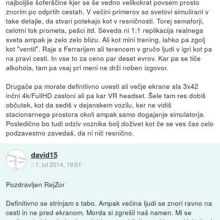
najboljše šoferščine kjer se še vedno velikokrat povsem prosto
znorim po odprtih cestah. V večini primerov so svetovi simulirani v
take detajle, da stvari potekajo kot v resničnosti. Torej semaforji,
celotni tok prometa, pešci itd. Seveda ni 1:1 replikacija realnega
sveta ampak je zelo zelo blizu. Ali kot mini trening, lahko pa zgolj
kot "ventil". Raje s Ferrarijem ali terencem v gručo ljudi v igri kot pa
na pravi cesti. In vse to za ceno par deset evrov. Kar pa se tiče
alkohola, tam pa vsaj pri meni ne drži noben izgovor.
Drugače pa morate definitivno uvesti ali večje ekrane ala 3x42
inčni 4k/FullHD zasloni ali pa kar VR headset. Šele tam res dobiš
občutek, kot da sediš v dejanskem vozilu, ker ne vidiš
stacionarnega prostora okoli ampak samo dogajanje simulatorja.
Posledično bo tudi odziv voznika bolj doživet kot če se ves čas celo
podzavestno zavedaš, da ni nič resnično.
david15
::
1. jul 2014, 19:01
Pozdravljen RejZor
Definitivno se strinjam s tabo. Ampak večina ljudi se znori ravno na
cesti in ne pred ekranom. Morda si zgrešil naš namen. Mi se