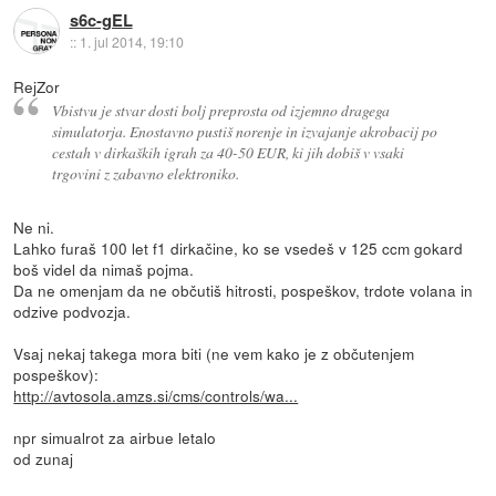
s6c-gEL
::
1. jul 2014, 19:10
RejZor
Vbistvu je stvar dosti bolj preprosta od izjemno dragega
simulatorja. Enostavno pustiš norenje in izvajanje akrobacij po
cestah v dirkaških igrah za 40-50 EUR, ki jih dobiš v vsaki
trgovini z zabavno elektroniko.
Ne ni.
Lahko furaš 100 let f1 dirkačine, ko se vsedeš v 125 ccm gokard
boš videl da nimaš pojma.
Da ne omenjam da ne občutiš hitrosti, pospeškov, trdote volana in
odzive podvozja.
Vsaj nekaj takega mora biti (ne vem kako je z občutenjem
pospeškov):
http://avtosola.amzs.si/cms/controls/wa...
npr simualrot za airbue letalo
od zunaj