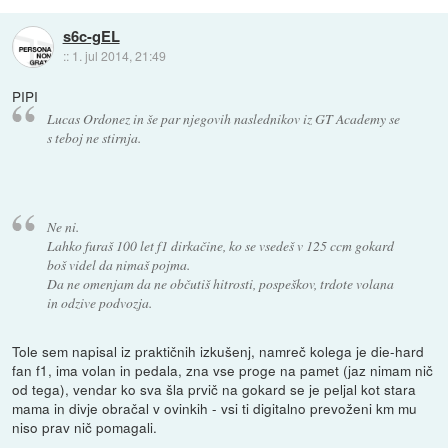
s6c-gEL
::
1. jul 2014, 21:49
PIPI
Lucas Ordonez in še par njegovih naslednikov iz GT Academy se
s teboj ne stirnja.
Ne ni.
Lahko furaš 100 let f1 dirkačine, ko se vsedeš v 125 ccm gokard
boš videl da nimaš pojma.
Da ne omenjam da ne občutiš hitrosti, pospeškov, trdote volana
in odzive podvozja.
Tole sem napisal iz praktičnih izkušenj, namreč kolega je die-hard
fan f1, ima volan in pedala, zna vse proge na pamet (jaz nimam nič
od tega), vendar ko sva šla prvič na gokard se je peljal kot stara
mama in divje obračal v ovinkih - vsi ti digitalno prevoženi km mu
niso prav nič pomagali.