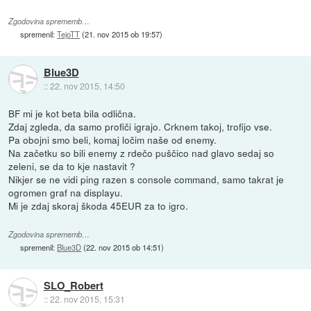
Zgodovina sprememb…
spremenil:
TejoTT
(
21. nov 2015 ob 19:57
)
Blue3D
::
22. nov 2015, 14:50
BF mi je kot beta bila odlična.
Zdaj zgleda, da samo profiči igrajo. Crknem takoj, trofijo vse.
Pa obojni smo beli, komaj ločim naše od enemy.
Na začetku so bili enemy z rdečo puščico nad glavo sedaj so
zeleni, se da to kje nastavit ?
Nikjer se ne vidi ping razen s console command, samo takrat je
ogromen graf na displayu.
Mi je zdaj skoraj škoda 45EUR za to igro.
Zgodovina sprememb…
spremenil:
Blue3D
(
22. nov 2015 ob 14:51
)
SLO_Robert
::
22. nov 2015, 15:31