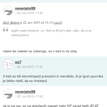
neverjetni99
::
22. nov 2015, 17:30
SLO_Robert
je
22. nov 2015 ob 15:31
izjavil
:
najbrz sami cheaterji , ze v beti so bli prvi dan , tako , da se ne
sekiraj prevec
nisem še naletel na nobenga, ne v beti in ne zdaj
oo7
::
22. nov 2015, 17:41
V beti so bili stormtroperji premočni in marsikdo, ki je igral upornika
je lahko mislil, da so cheaterji.
neverjetni99
::
22. nov 2015, 17:42
Ja to pa res, so na določenih mapah malo OP zarad tistih AT-AT