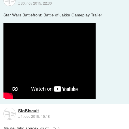
::
30. nov 2015, 22:30
Star Wars Battlefront: Battle of Jakku Gameplay Trailer
SloBiscuit
::
1. dec 2015, 15:18
Ma dej tako spacek vn dt... '>.>