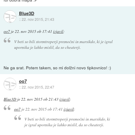
Blue3D
::
22. nov 2015, 21:43
oo7
je
22. nov 2015 ob 17:41
izjavil
:
V beti so bili stormtroperji premočni in marsikdo, ki je igral
upornika je lahko mislil, da so cheaterji.
Ne ga srat. Potem takem, so mi dolžni novo tipkovnico! :)
oo7
::
22. nov 2015, 22:47
Blue3D
je
22. nov 2015 ob 21:43
izjavil
:
oo7
je
22. nov 2015 ob 17:41
izjavil
:
V beti so bili stormtroperji premočni in marsikdo, ki
je igral upornika je lahko mislil, da so cheaterji.