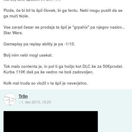
Pizda, če bi bil ta špil človek, bi ga fentu. Nebi mogu pustit da se
ga muči tkole.
Vse zarad česar se prodaja ta špil je "grpahix" pa njegov naslov...
Star Wars.
Gameplay pa replay ability je pa -1/10.
Bolj mim nebi mogl usekat.
Tok malo contenta je, in pol ti ga hočjo kot DLC še za 50€prodat.
Kurba 110€ daš pa še vedno ne boš zadovoljen.
Kolk mal truda so vložil v ta špil je neverjetno.
Tr0n
::
1. dec 2015, 15:20