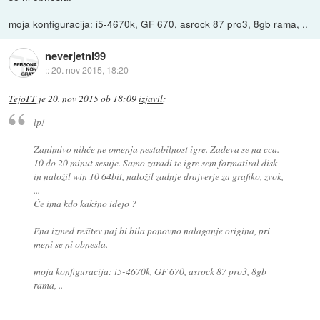
moja konfiguracija: i5-4670k, GF 670, asrock 87 pro3, 8gb rama, ..
neverjetni99
::
20. nov 2015, 18:20
TejoTT
je
20. nov 2015 ob 18:09
izjavil
:
lp!
Zanimivo nihče ne omenja nestabilnost igre. Zadeva se na cca.
10 do 20 minut sesuje. Samo zaradi te igre sem formatiral disk
in naložil win 10 64bit, naložil zadnje drajverje za grafiko, zvok,
...
Če ima kdo kakšno idejo ?
Ena izmed rešitev naj bi bila ponovno nalaganje origina, pri
meni se ni obnesla.
moja konfiguracija: i5-4670k, GF 670, asrock 87 pro3, 8gb
rama, ..