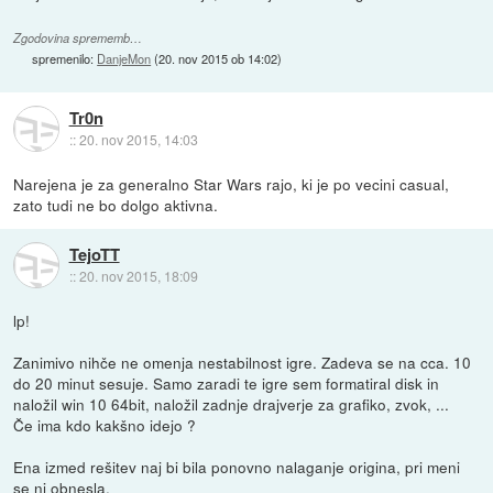
Zgodovina sprememb…
spremenilo:
DanjeMon
(
20. nov 2015 ob 14:02
)
Tr0n
::
20. nov 2015, 14:03
Narejena je za generalno Star Wars rajo, ki je po vecini casual,
zato tudi ne bo dolgo aktivna.
TejoTT
::
20. nov 2015, 18:09
lp!
Zanimivo nihče ne omenja nestabilnost igre. Zadeva se na cca. 10
do 20 minut sesuje. Samo zaradi te igre sem formatiral disk in
naložil win 10 64bit, naložil zadnje drajverje za grafiko, zvok, ...
Če ima kdo kakšno idejo ?
Ena izmed rešitev naj bi bila ponovno nalaganje origina, pri meni
se ni obnesla.