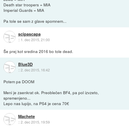
Death star troopers = MIA
Imperial Guards = MIA
Pa tole se sam z glave spomnem...
scipascapa
::
1. dec 2015, 21:00
Še prej kot sredina 2016 bo tole dead.
Blue3D
::
2. dec 2015, 16:42
Potem pa DOOM
Meni je zaenkrat ok. Preoblečen BF4, pa pol izvzeto,
spremenjeno...
Lepo nas lupijo, na PS4 je cena 70€
Machete
::
2. dec 2015, 19:59