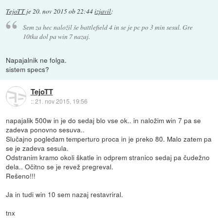
TejoTT
je
20. nov 2015 ob 22:44
izjavil
:
Sem za hec naložil še battlefield 4 in se je pc po 3 min sesul. Gre
10tka dol pa win 7 nazaj.
Napajalnik ne folga.
sistem specs?
TejoTT
::
21. nov 2015, 19:56
napajalik 500w in je do sedaj blo vse ok.. in naložim win 7 pa se
zadeva ponovno sesuva..
Slučajno pogledam temperturo proca in je preko 80. Malo zatem pa
se je zadeva sesula.
Odstranim kramo okoli škatle in odprem stranico sedaj pa čudežno
dela.. Očitno se je revež pregreval.
Rešeno!!!
Ja in tudi win 10 sem nazaj restavriral.
tnx