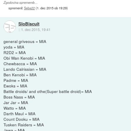
Zgodovina sprememb…
spremenil:
Seba22
(
1. dec 2015 ob 19:29
)
SloBiscuit
::
1. dec 2015, 19:41
general griveous = MIA
yoda = MIA
R2D2 = MIA
Obi Wan Kenobi = MIA
Chewbacca = MIA
Lando Calrissian = MIA
Ben Kenobi = MIA
Padme = MIA
Ewoks = MIA
Battle droids/ and othe(Super battle droid)= MIA
Boss Nass = MIA
Jar Jar = MIA
Watto = MIA
Darth Maul = MIA
Count Dooku = MIA
Tusken Raiders = MIA
Jawa = MIA