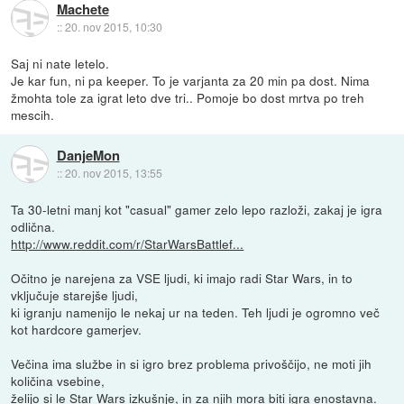
Machete
::
20. nov 2015, 10:30
Saj ni nate letelo.
Je kar fun, ni pa keeper. To je varjanta za 20 min pa dost. Nima
žmohta tole za igrat leto dve tri.. Pomoje bo dost mrtva po treh
mescih.
DanjeMon
::
20. nov 2015, 13:55
Ta 30-letni manj kot "casual" gamer zelo lepo razloži, zakaj je igra
odlična.
http://www.reddit.com/r/StarWarsBattlef...
Očitno je narejena za VSE ljudi, ki imajo radi Star Wars, in to
vključuje starejše ljudi,
ki igranju namenijo le nekaj ur na teden. Teh ljudi je ogromno več
kot hardcore gamerjev.
Večina ima službe in si igro brez problema privoščijo, ne moti jih
količina vsebine,
želijo si le Star Wars izkušnje, in za njih mora biti igra enostavna.