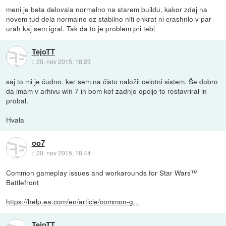
meni je beta delovala normalno na starem buildu, kakor zdaj na
novem tud dela normalno oz stabilno niti enkrat ni crashnlo v par
urah kaj sem igral. Tak da to je problem pri tebi
TejoTT
::
20. nov 2015, 18:23
saj to mi je čudno. ker sem na čisto naložil celotni sistem. Še dobro
da imam v arhivu win 7 in bom kot zadnjo opcijo to restavriral in
probal.
Hvala
oo7
::
20. nov 2015, 18:44
Common gameplay issues and workarounds for Star Wars™
Battlefront
https://help.ea.com/en/article/common-g...
TejoTT