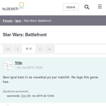
☰
Forum
»
Igre
»
Star Wars: Battlefront
Star Wars: Battlefront
4
/ 6
««
«
»
»»
Tr0n
::
20. nov 2015, 10:00
Sem igral beto in se navelical po par matchih. No legs this game
has.
Zgodovina sprememb…
spremenilo:
Tr0n
(
20. nov 2015 ob 10:00
)