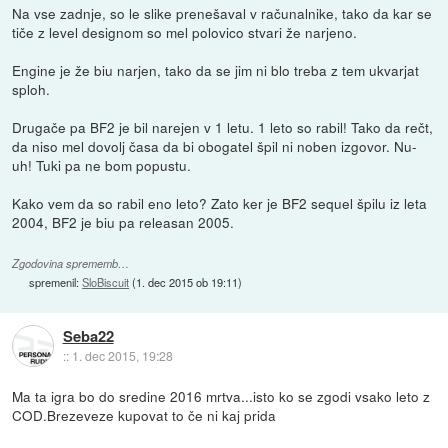
Na vse zadnje, so le slike prenešaval v računalnike, tako da kar se
tiče z level designom so mel polovico stvari že narjeno.
Engine je že biu narjen, tako da se jim ni blo treba z tem ukvarjat
sploh.
Drugače pa BF2 je bil narejen v 1 letu. 1 leto so rabil! Tako da rečt,
da niso mel dovolj časa da bi obogatel špil ni noben izgovor. Nu-
uh! Tuki pa ne bom popustu.
Kako vem da so rabil eno leto? Zato ker je BF2 sequel špilu iz leta
2004, BF2 je biu pa releasan 2005.
Zgodovina sprememb…
spremenil:
SloBiscuit
(
1. dec 2015 ob 19:11
)
Seba22
::
1. dec 2015, 19:28
Ma ta igra bo do sredine 2016 mrtva...isto ko se zgodi vsako leto z
COD.Brezeveze kupovat to če ni kaj prida