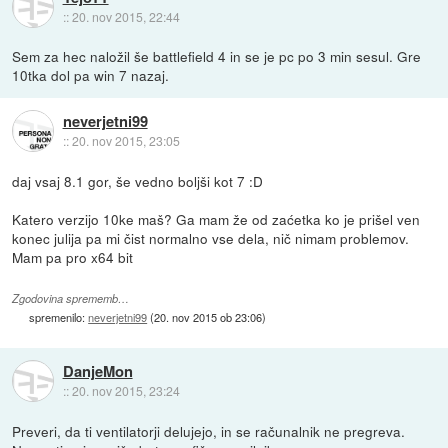
::
20. nov 2015, 22:44
Sem za hec naložil še battlefield 4 in se je pc po 3 min sesul. Gre
10tka dol pa win 7 nazaj.
neverjetni99
::
20. nov 2015, 23:05
daj vsaj 8.1 gor, še vedno boljši kot 7 :D
Katero verzijo 10ke maš? Ga mam že od zaćetka ko je prišel ven
konec julija pa mi čist normalno vse dela, nič nimam problemov.
Mam pa pro x64 bit
Zgodovina sprememb…
spremenilo:
neverjetni99
(
20. nov 2015 ob 23:06
)
DanjeMon
::
20. nov 2015, 23:24
Preveri, da ti ventilatorji delujejo, in se računalnik ne pregreva.