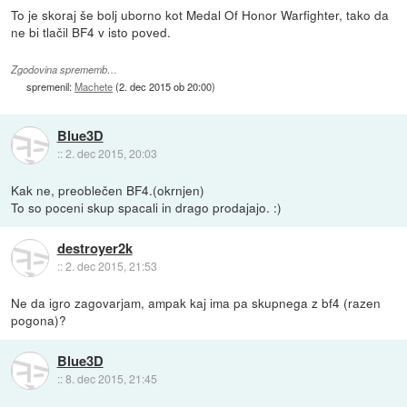
To je skoraj še bolj uborno kot Medal Of Honor Warfighter, tako da
ne bi tlačil BF4 v isto poved.
Zgodovina sprememb…
spremenil:
Machete
(
2. dec 2015 ob 20:00
)
Blue3D
::
2. dec 2015, 20:03
Kak ne, preoblečen BF4.(okrnjen)
To so poceni skup spacali in drago prodajajo. :)
destroyer2k
::
2. dec 2015, 21:53
Ne da igro zagovarjam, ampak kaj ima pa skupnega z bf4 (razen
pogona)?
Blue3D
::
8. dec 2015, 21:45