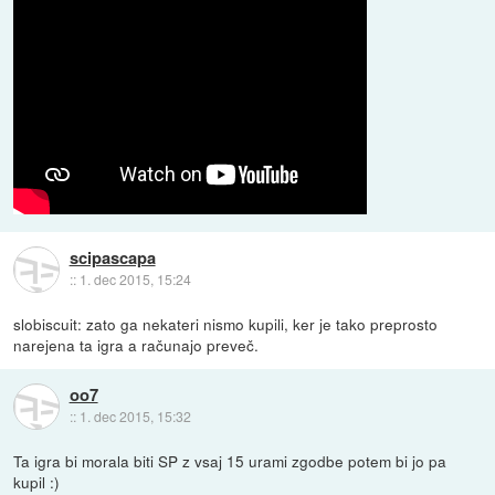
scipascapa
::
1. dec 2015, 15:24
slobiscuit: zato ga nekateri nismo kupili, ker je tako preprosto
narejena ta igra a računajo preveč.
oo7
::
1. dec 2015, 15:32
Ta igra bi morala biti SP z vsaj 15 urami zgodbe potem bi jo pa
kupil :)