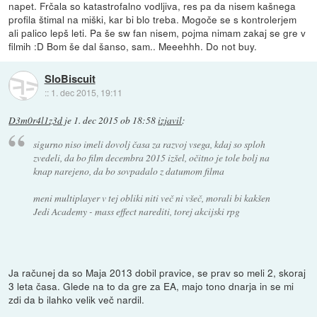
napet. Frčala so katastrofalno vodljiva, res pa da nisem kašnega
profila štimal na miški, kar bi blo treba. Mogoče se s kontrolerjem
ali palico lepš leti. Pa še sw fan nisem, pojma nimam zakaj se gre v
filmih :D Bom še dal šanso, sam.. Meeehhh. Do not buy.
SloBiscuit
::
1. dec 2015, 19:11
D3m0r4l1z3d
je
1. dec 2015 ob 18:58
izjavil
:
sigurno niso imeli dovolj časa za razvoj vsega, kdaj so sploh
zvedeli, da bo film decembra 2015 izšel, očitno je tole bolj na
knap narejeno, da bo sovpadalo z datumom filma
meni multiplayer v tej obliki niti več ni všeč, morali bi kakšen
Jedi Academy - mass effect narediti, torej akcijski rpg
Ja računej da so Maja 2013 dobil pravice, se prav so meli 2, skoraj
3 leta časa. Glede na to da gre za EA, majo tono dnarja in se mi
zdi da b ilahko velik več nardil.