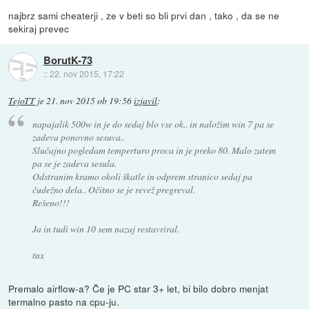
najbrz sami cheaterji , ze v beti so bli prvi dan , tako , da se ne
sekiraj prevec
BorutK-73
::
22. nov 2015, 17:22
TejoTT
je
21. nov 2015 ob 19:56
izjavil
:
napajalik 500w in je do sedaj blo vse ok.. in naložim win 7 pa se
zadeva ponovno sesuva..
Slučajno pogledam temperturo proca in je preko 80. Malo zatem
pa se je zadeva sesula.
Odstranim kramo okoli škatle in odprem stranico sedaj pa
čudežno dela.. Očitno se je revež pregreval.
Rešeno!!!
Ja in tudi win 10 sem nazaj restavriral.
tnx
Premalo airflow-a? Če je PC star 3+ let, bi bilo dobro menjat
termalno pasto na cpu-ju.