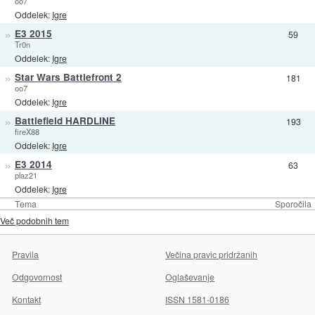
oo7
Oddelek:
Igre
»
E3 2015
59
Tr0n
Oddelek:
Igre
»
Star Wars Battlefront 2
181
oo7
Oddelek:
Igre
»
Battlefield HARDLINE
193
fireX88
Oddelek:
Igre
»
E3 2014
63
plaz21
Oddelek:
Igre
Tema
Sporočila
Več podobnih tem
Pravila
Večina pravic pridržanih
Odgovornost
Oglaševanje
Kontakt
ISSN 1581-0186