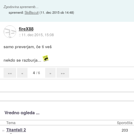
Zgodovina sprememb…
spremenil:
SloBiscuit
(
11. dec 2015 ob 14:48
)
fireX88
::
11. dec 2015, 15:08
samo preverjam, če ti veš
nekdo se razburja...
4
/ 6
««
«
»
»»
Vredno ogleda ...
Tema
Sporočila
»
Titanfall 2
203