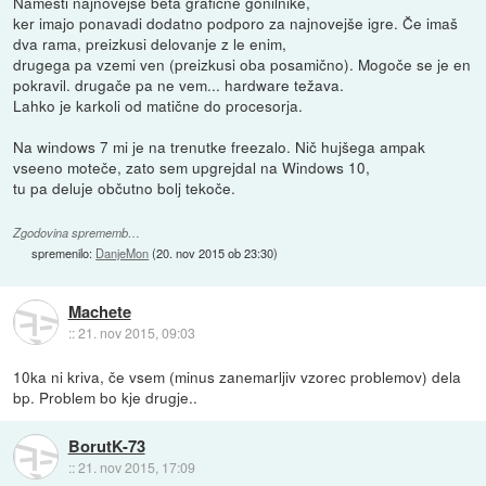
Namesti najnovejše beta grafične gonilnike,
ker imajo ponavadi dodatno podporo za najnovejše igre. Če imaš
dva rama, preizkusi delovanje z le enim,
drugega pa vzemi ven (preizkusi oba posamično). Mogoče se je en
pokravil. drugače pa ne vem... hardware težava.
Lahko je karkoli od matične do procesorja.
Na windows 7 mi je na trenutke freezalo. Nič hujšega ampak
vseeno moteče, zato sem upgrejdal na Windows 10,
tu pa deluje občutno bolj tekoče.
Zgodovina sprememb…
spremenilo:
DanjeMon
(
20. nov 2015 ob 23:30
)
Machete
::
21. nov 2015, 09:03
10ka ni kriva, če vsem (minus zanemarljiv vzorec problemov) dela
bp. Problem bo kje drugje..
BorutK-73
::
21. nov 2015, 17:09