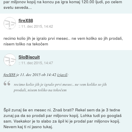
par miljonov kopij na koncu pa igra komaj 120.00 ljudi, po celem
svetu seveda...
fireX88
::
11. dec 2015, 14:42
recimo kolio jih je igralo prvi mesec.. ne vem koliko so jih prodali,
nisem toliko na tekočem
SloBiscuit
::
11. dec 2015, 14:47
fireX88
je
11. dec 2015 ob 14:42
izjavil
:
recimo kolio jih je igralo prvi mesec.. ne vem koliko so jih
prodali, nisem toliko na tekočem
Špil zunaj še en mesec ni. Znaš brati? Rekel sem da je 3 tedne
zunaj pa da so prodali par miljonov kopij. Lohka tudi po googlaš
sam. Vsekakor je to slabo za špil ki je prodal par miljonov kopij.
Nevem kaj ti ni jasno tukaj.