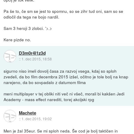
Pa še to, če sm se jest to spomnu, so se zihr tud oni, sam so se
odločil da tega ne bojo nardil.
Sam 3 heroji 3 zlobci. '>.>
Kere pizde no.
D3m0r4l1z3d
::
1. dec 2015, 18:58
sigurno niso imeli dovolj časa za razvoj vsega, kdaj so sploh
zvedeli, da bo film decembra 2015 izšel, očitno je tole bolj na knap
narejeno, da bo sovpadalo z datumom filma
meni multiplayer v tej obliki niti več ni všeč, morali bi kakšen Jedi
Academy - mass effect narediti, torej akcijski rpg
Machete
::
1. dec 2015, 19:02
Men je žal 35eur. Se mi sploh neda. Še cod je bolj taktičen in