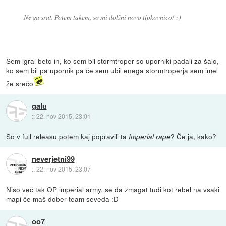
Ne ga srat. Potem takem, so mi dolžni novo tipkovnico! :)
Sem igral beto in, ko sem bil stormtroper so uporniki padali za šalo,
ko sem bil pa upornik pa če sem ubil enega stormtroperja sem imel
že srečo
galu
::
22. nov 2015, 23:01
So v full releasu potem kaj popravili ta
? Če ja, kako?
Imperial rape
neverjetni99
::
22. nov 2015, 23:07
Niso več tak OP imperial army, se da zmagat tudi kot rebel na vsaki
mapi če maš dober team seveda :D
oo7