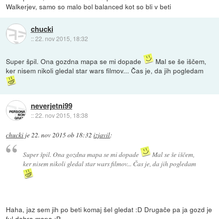
Walkerjev, samo so malo bol balanced kot so bli v beti
chucki
::
22. nov 2015, 18:32
Super špil. Ona gozdna mapa se mi dopade
Mal se še iščem,
ker nisem nikoli gledal star wars filmov... Čas je, da jih pogledam
neverjetni99
::
22. nov 2015, 18:38
chucki
je
22. nov 2015 ob 18:32
izjavil
:
Super špil. Ona gozdna mapa se mi dopade
Mal se še iščem,
ker nisem nikoli gledal star wars filmov... Čas je, da jih pogledam
Haha, jaz sem jih po beti komaj šel gledat :D Drugače pa ja gozd je
ful dobra mapa :P