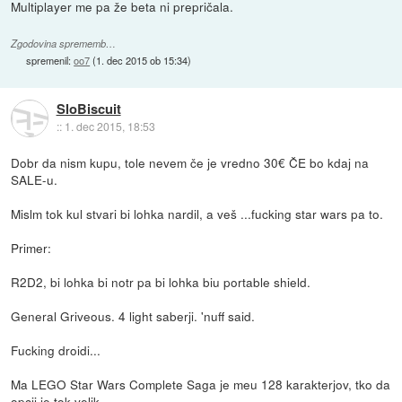
Multiplayer me pa že beta ni prepričala.
Zgodovina sprememb…
spremenil:
oo7
(
1. dec 2015 ob 15:34
)
SloBiscuit
::
1. dec 2015, 18:53
Dobr da nism kupu, tole nevem če je vredno 30€ ČE bo kdaj na
SALE-u.
Mislm tok kul stvari bi lohka nardil, a veš ...fucking star wars pa to.
Primer:
R2D2, bi lohka bi notr pa bi lohka biu portable shield.
General Griveous. 4 light saberji. 'nuff said.
Fucking droidi...
Ma LEGO Star Wars Complete Saga je meu 128 karakterjov, tko da
opcij je tok velik.