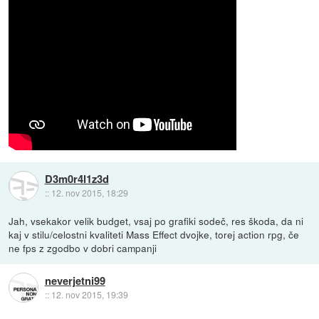
D3m0r4l1z3d
::
12. nov 2015, 18:29
Jah, vsekakor velik budget, vsaj po grafiki sodeč, res škoda, da ni
kaj v stilu/celostni kvaliteti Mass Effect dvojke, torej action rpg, če
ne fps z zgodbo v dobri campanji
neverjetni99
::
12. nov 2015, 19:39