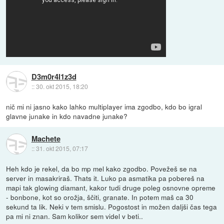
D3m0r4l1z3d
::
30. okt 2015, 18:20
nič mi ni jasno kako lahko multiplayer ima zgodbo, kdo bo igral
glavne junake in kdo navadne junake?
Machete
::
31. okt 2015, 07:17
Heh kdo je rekel, da bo mp mel kako zgodbo. Povežeš se na
server in masakriraš. Thats it. Luko pa asmatika pa pobereš na
mapi tak glowing diamant, kakor tudi druge poleg osnovne opreme
- bonbone, kot so orožja, ščiti, granate. In potem maš ca 30
sekund ta lik. Neki v tem smislu. Pogostost in možen daljši čas tega
pa mi ni znan. Sam kolikor sem videl v beti..