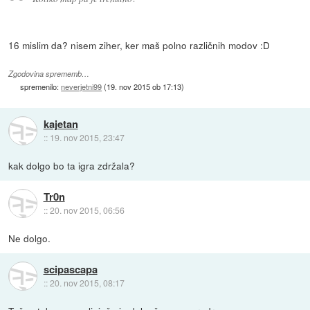
16 mislim da? nisem ziher, ker maš polno različnih modov :D
Zgodovina sprememb…
spremenilo:
neverjetni99
(
19. nov 2015 ob 17:13
)
kajetan
::
19. nov 2015, 23:47
kak dolgo bo ta igra zdržala?
Tr0n
::
20. nov 2015, 06:56
Ne dolgo.
scipascapa
::
20. nov 2015, 08:17