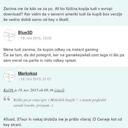
Zanima me če kdo ve za pc. Ali bo fizična kopija tudi v evropi
download? Ker vidim da v severni ameriki tudi če kupiš box verzijo
še vedno dobiš samo cd-key v škatli.
Blue3D
::
18. nov 2015, 18:03
Mene tudi zanima, če kupim cdkey na instant gaming
Če se tam, da dol potegnit, ker na gamekeys4all.com tega ni šlo pa
sem moral na partis in nato cdkey vpisat.
Markokoz
::
18. nov 2015, 21:07
KaiV6
je
18. nov 2015 ob 08:36
izjavil
:
Kolko pa je cena igre v Mehiskih krajih ? :) nisem pogledal
zaradi lenobe, priznam :)
40usd, 37eur in nekaj drobiža me je prišlo včeraj :D Ceneje kot cd
key strani.