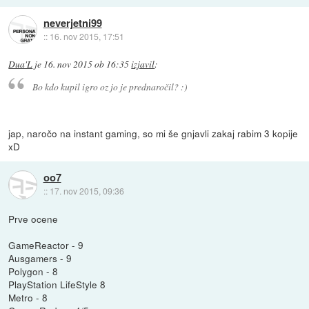
neverjetni99
::
16. nov 2015, 17:51
Dua'L
je
16. nov 2015 ob 16:35
izjavil
:
Bo kdo kupil igro oz jo je prednaročil? :)
jap, naročo na instant gaming, so mi še gnjavli zakaj rabim 3 kopije
xD
oo7
::
17. nov 2015, 09:36
Prve ocene
GameReactor - 9
Ausgamers - 9
Polygon - 8
PlayStation LifeStyle 8
Metro - 8