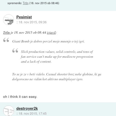
spremenilo:
Tr0n
(
18. nov 2015 ob 08:46
)
Pesimist
::
18. nov 2015, 09:36
Tr0n
je
18. nov 2015 ob 08:44
izjavil
:
Giant Bomb je dobro povzel moje mnenje o tej igri.
Slick production values, solid controls, and tons of
fan service can't make up for mediocre progression
and a lack of content.
To se je ze v beti videlo. Casual shooter brez neke globine, ki ga
dolgorocno ne vidim kot aktivno multiplayer igro.
oh i think it can easy.
destroyer2k
::
18. nov 2015, 17:45