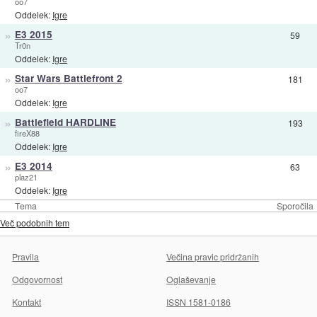
oo7
Oddelek:
Igre
»
E3 2015
59
Tr0n
Oddelek:
Igre
»
Star Wars Battlefront 2
181
oo7
Oddelek:
Igre
»
Battlefield HARDLINE
193
fireX88
Oddelek:
Igre
»
E3 2014
63
plaz21
Oddelek:
Igre
Tema
Sporočila
Več podobnih tem
Pravila
Večina pravic pridržanih
Odgovornost
Oglaševanje
Kontakt
ISSN 1581-0186