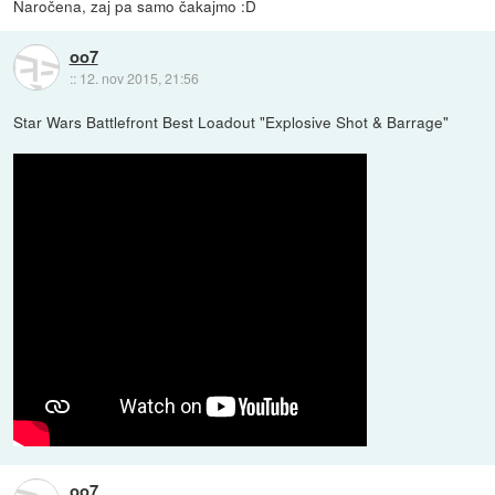
Naročena, zaj pa samo čakajmo :D
oo7
::
12. nov 2015, 21:56
Star Wars Battlefront Best Loadout "Explosive Shot & Barrage"
oo7