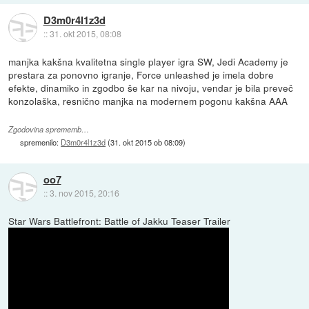
D3m0r4l1z3d
::
31. okt 2015, 08:08
manjka kakšna kvalitetna single player igra SW, Jedi Academy je
prestara za ponovno igranje, Force unleashed je imela dobre
efekte, dinamiko in zgodbo še kar na nivoju, vendar je bila preveč
konzolaška, resnično manjka na modernem pogonu kakšna AAA
Zgodovina sprememb…
spremenilo:
D3m0r4l1z3d
(
31. okt 2015 ob 08:09
)
oo7
::
3. nov 2015, 20:16
Star Wars Battlefront: Battle of Jakku Teaser Trailer