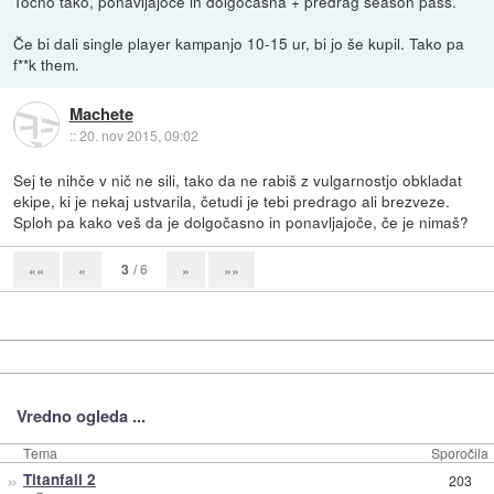
Točno tako, ponavljajoče in dolgočasna + predrag season pass.
Če bi dali single player kampanjo 10-15 ur, bi jo še kupil. Tako pa
f**k them.
Machete
::
20. nov 2015, 09:02
Sej te nihče v nič ne sili, tako da ne rabiš z vulgarnostjo obkladat
ekipe, ki je nekaj ustvarila, četudi je tebi predrago ali brezveze.
Sploh pa kako veš da je dolgočasno in ponavljajoče, če je nimaš?
3
/ 6
««
«
»
»»
Vredno ogleda ...
Tema
Sporočila
»
Titanfall 2
203