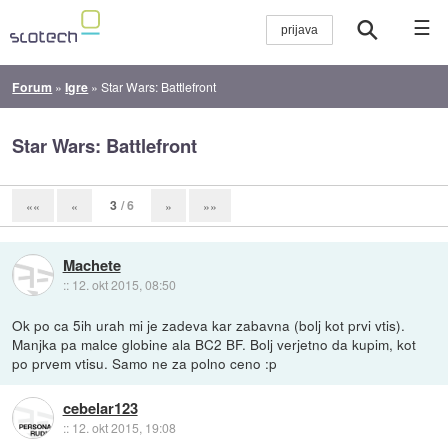
☰
Forum
»
Igre
»
Star Wars: Battlefront
Star Wars: Battlefront
3
/ 6
««
«
»
»»
Machete
::
12. okt 2015, 08:50
Ok po ca 5ih urah mi je zadeva kar zabavna (bolj kot prvi vtis).
Manjka pa malce globine ala BC2 BF. Bolj verjetno da kupim, kot
po prvem vtisu. Samo ne za polno ceno :p
cebelar123
::
12. okt 2015, 19:08