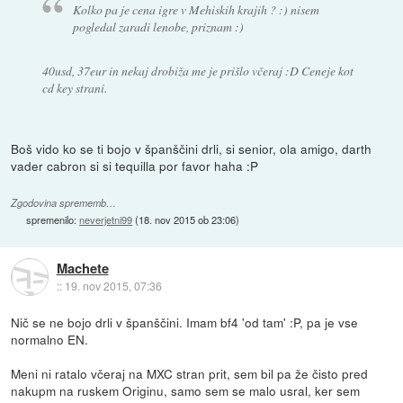
Kolko pa je cena igre v Mehiskih krajih ? :) nisem
pogledal zaradi lenobe, priznam :)
40usd, 37eur in nekaj drobiža me je prišlo včeraj :D Ceneje kot
cd key strani.
Boš vido ko se ti bojo v španščini drli, si senior, ola amigo, darth
vader cabron si si tequilla por favor haha :P
Zgodovina sprememb…
spremenilo:
neverjetni99
(
18. nov 2015 ob 23:06
)
Machete
::
19. nov 2015, 07:36
Nič se ne bojo drli v španščini. Imam bf4 'od tam' :P, pa je vse
normalno EN.
Meni ni ratalo včeraj na MXC stran prit, sem bil pa že čisto pred
nakupm na ruskem Originu, samo sem se malo usral, ker sem