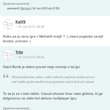
Zgodovina sprememb…
spremenil:
Machete
(
18. nov 2015 ob 07:25
)
KaiV6
::
18. nov 2015, 08:36
Kolko pa je cena igre v Mehiskih krajih ? :) nisem pogledal zaradi
lenobe, priznam :)
Tr0n
::
18. nov 2015, 08:44
Giant Bomb je dobro povzel moje mnenje o tej igri.
Slick production values, solid controls, and tons of fan service
can't make up for mediocre progression and a lack of content.
To se je ze v beti videlo. Casual shooter brez neke globine, ki ga
dolgorocno ne vidim kot aktivno multiplayer igro.
Zgodovina sprememb…