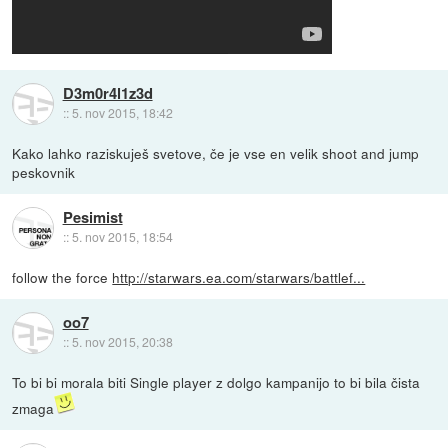
D3m0r4l1z3d
::
5. nov 2015, 18:42
Kako lahko raziskuješ svetove, če je vse en velik shoot and jump
peskovnik
Pesimist
::
5. nov 2015, 18:54
follow the force
http://starwars.ea.com/starwars/battlef...
oo7
::
5. nov 2015, 20:38
To bi bi morala biti Single player z dolgo kampanijo to bi bila čista
zmaga