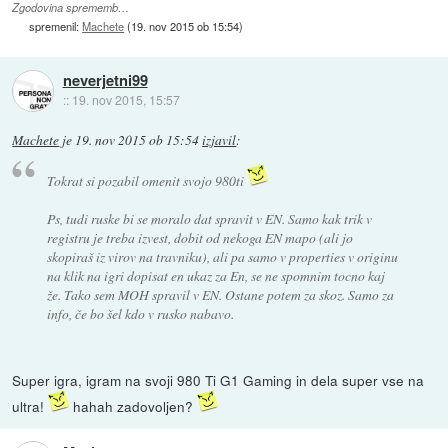
Zgodovina sprememb…
spremenil:
Machete
(
19. nov 2015 ob 15:54
)
neverjetni99
::
19. nov 2015, 15:57
Machete
je
19. nov 2015 ob 15:54
izjavil
:
Tokrat si pozabil omenit svojo 980ti
Ps, tudi ruske bi se moralo dat spravit v EN. Samo kak trik v
registru je treba izvest, dobit od nekoga EN mapo (ali jo
skopiraš iz virov na travniku), ali pa samo v properties v originu
na klik na igri dopisat en ukaz za En, se ne spomnim tocno kaj
že. Tako sem MOH spravil v EN. Ostane potem za skoz. Samo za
info, če bo šel kdo v rusko nabavo.
Super igra, igram na svoji 980 Ti G1 Gaming in dela super vse na
ultra!
hahah zadovoljen?