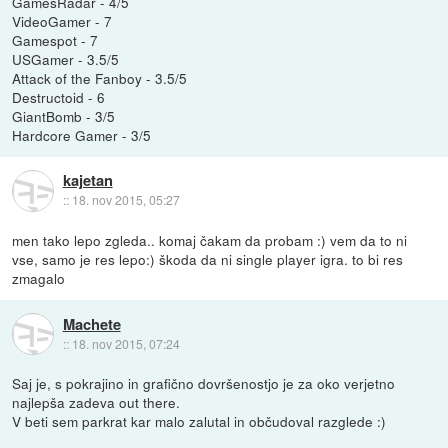
GamesRadar - 4/5
VideoGamer - 7
Gamespot - 7
USGamer - 3.5/5
Attack of the Fanboy - 3.5/5
Destructoid - 6
GiantBomb - 3/5
Hardcore Gamer - 3/5
kajetan
::
18. nov 2015, 05:27
men tako lepo zgleda.. komaj čakam da probam :) vem da to ni
vse, samo je res lepo:) škoda da ni single player igra. to bi res
zmagalo
Machete
::
18. nov 2015, 07:24
Saj je, s pokrajino in grafično dovršenostjo je za oko verjetno
najlepša zadeva out there.
V beti sem parkrat kar malo zalutal in občudoval razglede :)