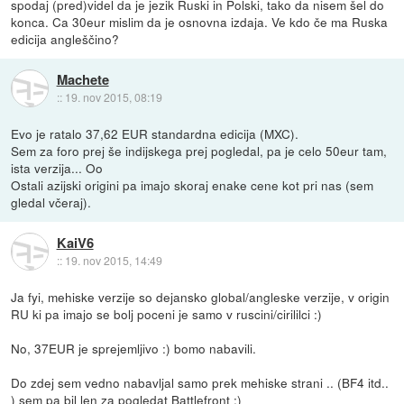
spodaj (pred)videl da je jezik Ruski in Polski, tako da nisem šel do
konca. Ca 30eur mislim da je osnovna izdaja. Ve kdo če ma Ruska
edicija angleščino?
Machete
::
19. nov 2015, 08:19
Evo je ratalo 37,62 EUR standardna edicija (MXC).
Sem za foro prej še indijskega prej pogledal, pa je celo 50eur tam,
ista verzija... Oo
Ostali azijski origini pa imajo skoraj enake cene kot pri nas (sem
gledal včeraj).
KaiV6
::
19. nov 2015, 14:49
Ja fyi, mehiske verzije so dejansko global/angleske verzije, v origin
RU ki pa imajo se bolj poceni je samo v ruscini/cirililci :)
No, 37EUR je sprejemljivo :) bomo nabavili.
Do zdej sem vedno nabavljal samo prek mehiske strani .. (BF4 itd..
) sem pa bil len za pogledat Battlefront :)