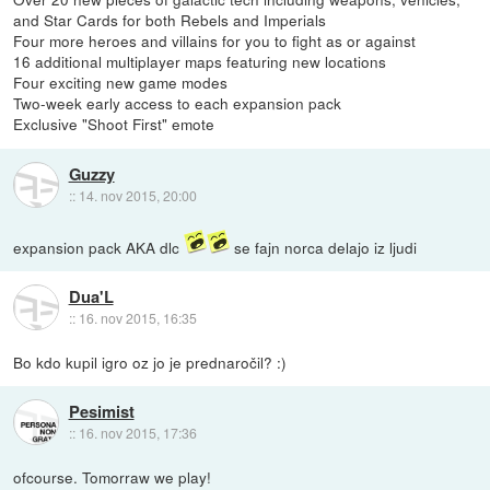
and Star Cards for both Rebels and Imperials
Four more heroes and villains for you to fight as or against
16 additional multiplayer maps featuring new locations
Four exciting new game modes
Two-week early access to each expansion pack
Exclusive "Shoot First" emote
Guzzy
::
14. nov 2015, 20:00
expansion pack AKA dlc
se fajn norca delajo iz ljudi
Dua'L
::
16. nov 2015, 16:35
Bo kdo kupil igro oz jo je prednaročil? :)
Pesimist
::
16. nov 2015, 17:36
ofcourse. Tomorraw we play!