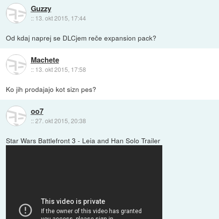
Guzzy
::
13. okt 2015, 17:44
Od kdaj naprej se DLCjem reče expansion pack?
Machete
::
13. okt 2015, 17:58
Ko jih prodajajo kot sizn pes?
oo7
::
27. okt 2015, 20:38
Star Wars Battlefront 3 - Leia and Han Solo Trailer