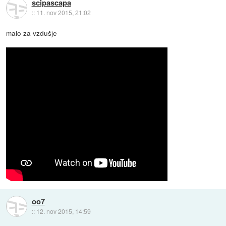
scipascapa
::
11. nov 2015, 21:02
malo za vzdušje
oo7
::
12. nov 2015, 14:59