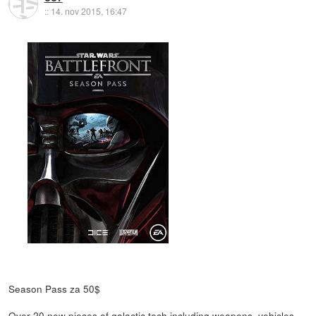
::
14. nov 2015, 16:47
Season Pass za 50$
Over 20 new pieces of galactic tech including weapons, vehicles,