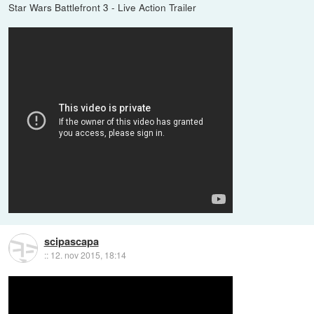
Star Wars Battlefront 3 - Live Action Trailer
scipascapa
::
12. nov 2015, 18:14