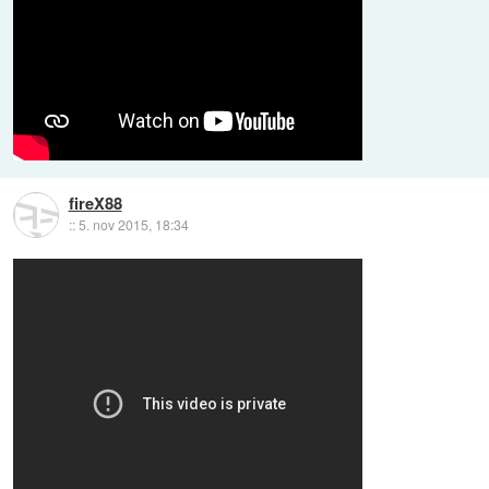
fireX88
::
5. nov 2015, 18:34