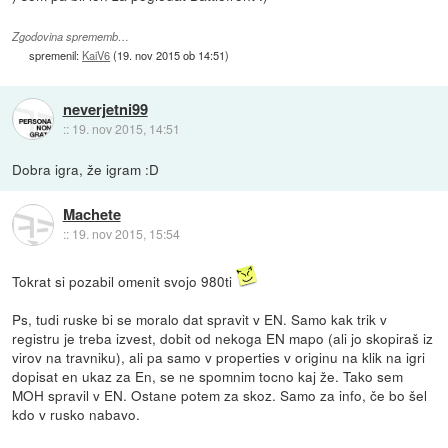
Zgodovina sprememb…
spremenil:
KaiV6
(
19. nov 2015 ob 14:51
)
neverjetni99
::
19. nov 2015, 14:51
Dobra igra, že igram :D
Machete
::
19. nov 2015, 15:54
Tokrat si pozabil omenit svojo 980ti
Ps, tudi ruske bi se moralo dat spravit v EN. Samo kak trik v
registru je treba izvest, dobit od nekoga EN mapo (ali jo skopiraš iz
virov na travniku), ali pa samo v properties v originu na klik na igri
dopisat en ukaz za En, se ne spomnim tocno kaj že. Tako sem
MOH spravil v EN. Ostane potem za skoz. Samo za info, če bo šel
kdo v rusko nabavo.