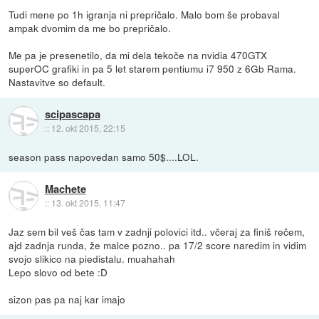
Tudi mene po 1h igranja ni prepričalo. Malo bom še probaval
ampak dvomim da me bo prepričalo.
Me pa je presenetilo, da mi dela tekoče na nvidia 470GTX
superOC grafiki in pa 5 let starem pentiumu i7 950 z 6Gb Rama.
Nastavitve so default.
scipascapa
::
12. okt 2015, 22:15
season pass napovedan samo 50$....LOL.
Machete
::
13. okt 2015, 11:47
Jaz sem bil veš čas tam v zadnji polovici itd.. včeraj za finiš rečem,
ajd zadnja runda, že malce pozno.. pa 17/2 score naredim in vidim
svojo slikico na piedistalu. muahahah
Lepo slovo od bete :D
sizon pas pa naj kar imajo