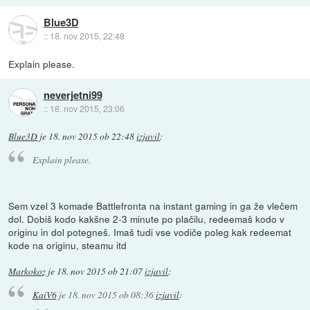
Blue3D
::
18. nov 2015, 22:48
Explain please.
neverjetni99
::
18. nov 2015, 23:06
Blue3D
je
18. nov 2015 ob 22:48
izjavil
:
Explain please.
Sem vzel 3 komade Battlefronta na instant gaming in ga že vlečem
dol. Dobiš kodo kakšne 2-3 minute po plačilu, redeemaš kodo v
originu in dol potegneš. Imaš tudi vse vodiče poleg kak redeemat
kode na originu, steamu itd
Markokoz
je
18. nov 2015 ob 21:07
izjavil
:
KaiV6
je
18. nov 2015 ob 08:36
izjavil
: