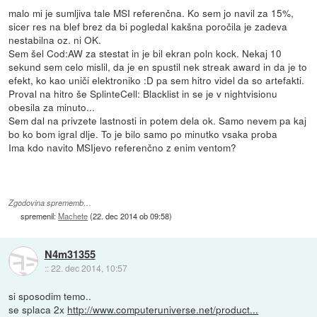
malo mi je sumljiva tale MSI referenčna. Ko sem jo navil za 15%,
sicer res na blef brez da bi pogledal kakšna poročila je zadeva
nestabilna oz. ni OK.
Sem šel Cod:AW za stestat in je bil ekran poln kock. Nekaj 10
sekund sem celo mislil, da je en spustil nek streak award in da je to
efekt, ko kao uniči elektroniko :D pa sem hitro videl da so artefakti.
Proval na hitro še SplinteCell: Blacklist in se je v nightvisionu
obesila za minuto...
Sem dal na privzete lastnosti in potem dela ok. Samo nevem pa kaj
bo ko bom igral dlje. To je bilo samo po minutko vsaka proba
Ima kdo navito MSIjevo referenčno z enim ventom?
Zgodovina sprememb…
spremenil:
Machete
(
22. dec 2014 ob 09:58
)
N4m31355
::
22. dec 2014, 10:57
si sposodim temo..
se splaca 2x
http://www.computeruniverse.net/product...