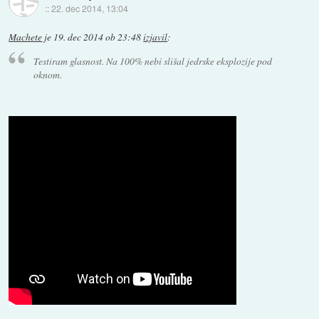
::
22. dec 2014, 13:04
Machete
je
19. dec 2014 ob 23:48
izjavil
:
Testiram glasnost. Na 100% nebi slišal jedrske eksplozije pod
oknom.