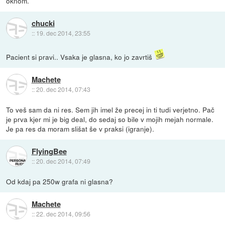
oknom.
chucki
::
19. dec 2014, 23:55
Pacient si pravi.. Vsaka je glasna, ko jo zavrtiš
Machete
::
20. dec 2014, 07:43
To veš sam da ni res. Sem jih imel že precej in ti tudi verjetno. Pač
je prva kjer mi je big deal, do sedaj so bile v mojih mejah normale.
Je pa res da moram slišat še v praksi (igranje).
FlyingBee
::
20. dec 2014, 07:49
Od kdaj pa 250w grafa ni glasna?
Machete
::
22. dec 2014, 09:56