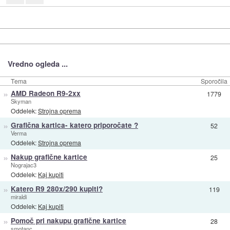
Vredno ogleda ...
Tema
Sporočila
»
AMD Radeon R9-2xx
1779
Skyman
Oddelek:
Strojna oprema
»
Grafična kartica- katero priporočate ?
52
Verma
Oddelek:
Strojna oprema
»
Nakup grafične kartice
25
Nograjac3
Oddelek:
Kaj kupiti
»
Katero R9 280x/290 kupiti?
119
miraldi
Oddelek:
Kaj kupiti
»
Pomoč pri nakupu grafične kartice
28
smotanc