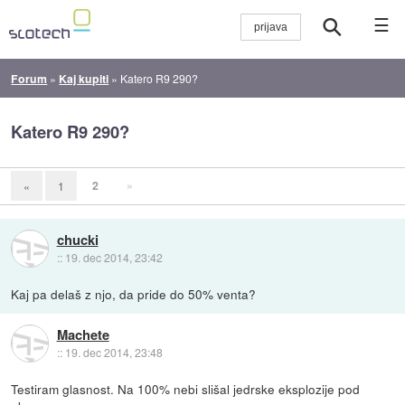
☰
Forum
»
Kaj kupiti
»
Katero R9 290?
Katero R9 290?
2
»
«
1
chucki
::
19. dec 2014, 23:42
Kaj pa delaš z njo, da pride do 50% venta?
Machete
::
19. dec 2014, 23:48
Testiram glasnost. Na 100% nebi slišal jedrske eksplozije pod