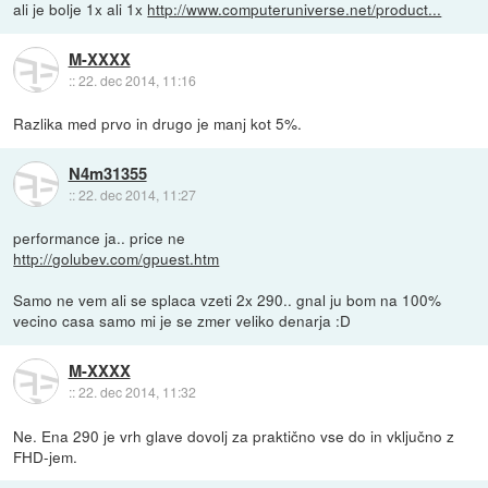
ali je bolje 1x ali 1x
http://www.computeruniverse.net/product...
M-XXXX
::
22. dec 2014, 11:16
Razlika med prvo in drugo je manj kot 5%.
N4m31355
::
22. dec 2014, 11:27
performance ja.. price ne
http://golubev.com/gpuest.htm
Samo ne vem ali se splaca vzeti 2x 290.. gnal ju bom na 100%
vecino casa samo mi je se zmer veliko denarja :D
M-XXXX
::
22. dec 2014, 11:32
Ne. Ena 290 je vrh glave dovolj za praktično vse do in vključno z
FHD-jem.