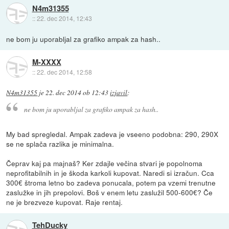
N4m31355
::
22. dec 2014, 12:43
ne bom ju uporabljal za grafiko ampak za hash..
M-XXXX
::
22. dec 2014, 12:58
N4m31355
je
22. dec 2014 ob 12:43
izjavil
:
ne bom ju uporabljal za grafiko ampak za hash..
My bad spregledal. Ampak zadeva je vseeno podobna: 290, 290X
se ne splača razlika je minimalna.
Čeprav kaj pa majnaš? Ker zdajle večina stvari je popolnoma
neprofitabilnih in je škoda karkoli kupovat. Naredi si izračun. Cca
300€ štroma letno bo zadeva ponucala, potem pa vzemi trenutne
zaslužke in jih prepolovi. Boš v enem letu zaslužil 500-600€? Če
ne je brezveze kupovat. Raje rentaj.
TehDucky