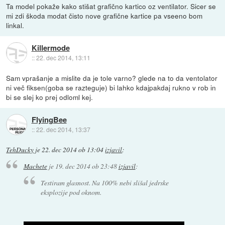
Ta model pokaže kako stišat grafično kartico oz ventilator. Sicer se
mi zdi škoda modat čisto nove grafične kartice pa vseeno bom
linkal.
Killermode
::
22. dec 2014, 13:11
Sam vprašanje a mislite da je tole varno? glede na to da ventolator
ni več fiksen(goba se razteguje) bi lahko kdajpakdaj rukno v rob in
bi se slej ko prej odloml kej.
FlyingBee
::
22. dec 2014, 13:37
TehDucky
je
22. dec 2014 ob 13:04
izjavil
:
Machete
je
19. dec 2014 ob 23:48
izjavil
:
Testiram glasnost. Na 100% nebi slišal jedrske
eksplozije pod oknom.