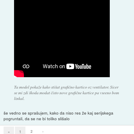
Ta model pokaže kako stišat grafično kartico oz ventilator. Sicer
se mi zdi škoda modat čisto nove grafične kartice pa vseeno bom
linkal.
še vedno se sprašujem, kako da niso res že kaj serijskega
pogruntali, da se ne bi toliko slišalo
2
»
«
1