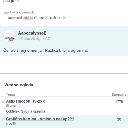
psu je ok
Zgodovina sprememb…
spremenil:
gddr85
(
7. mar 2016 ob 14:10
)
AapocalypseE
::
7. mar 2016, 14:37
Če rabiš nujno menjaj. Razlika bi bila ogromna.
Vredno ogleda ...
Tema
Sporočila
»
AMD Radeon R9-2xx
1779
Skyman
Oddelek:
Strojna oprema
»
Grafična kartica - smiseln nakup???
30
uros86