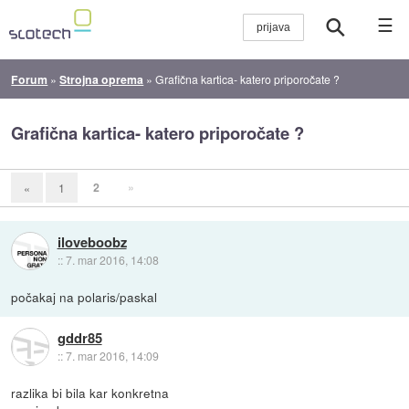
☰
Forum
»
Strojna oprema
»
Grafična kartica- katero priporočate ?
Grafična kartica- katero priporočate ?
2
»
«
1
iloveboobz
::
7. mar 2016, 14:08
počakaj na polaris/paskal
gddr85
::
7. mar 2016, 14:09
razlika bi bila kar konkretna