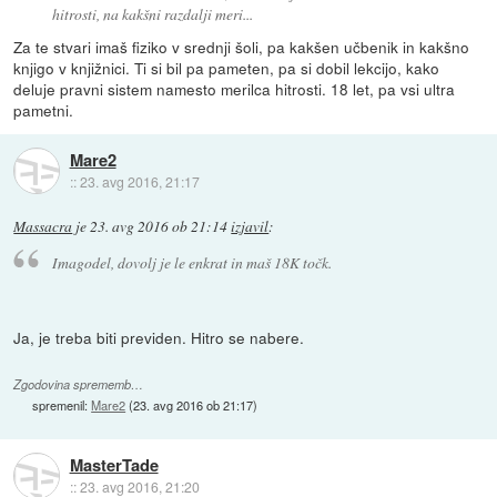
hitrosti, na kakšni razdalji meri...
Za te stvari imaš fiziko v srednji šoli, pa kakšen učbenik in kakšno
knjigo v knjižnici. Ti si bil pa pameten, pa si dobil lekcijo, kako
deluje pravni sistem namesto merilca hitrosti. 18 let, pa vsi ultra
pametni.
Mare2
::
23. avg 2016, 21:17
Massacra
je
23. avg 2016 ob 21:14
izjavil
:
Imagodel, dovolj je le enkrat in maš 18K točk.
Ja, je treba biti previden. Hitro se nabere.
Zgodovina sprememb…
spremenil:
Mare2
(
23. avg 2016 ob 21:17
)
MasterTade
::
23. avg 2016, 21:20