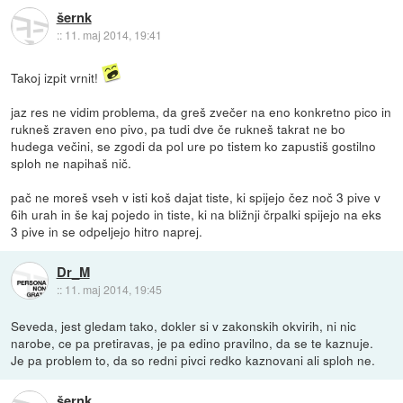
šernk
::
11. maj 2014, 19:41
Takoj izpit vrnit!
jaz res ne vidim problema, da greš zvečer na eno konkretno pico in
rukneš zraven eno pivo, pa tudi dve če rukneš takrat ne bo
hudega večini, se zgodi da pol ure po tistem ko zapustiš gostilno
sploh ne napihaš nič.
pač ne moreš vseh v isti koš dajat tiste, ki spijejo čez noč 3 pive v
6ih urah in še kaj pojedo in tiste, ki na bližnji črpalki spijejo na eks
3 pive in se odpeljejo hitro naprej.
Dr_M
::
11. maj 2014, 19:45
Seveda, jest gledam tako, dokler si v zakonskih okvirih, ni nic
narobe, ce pa pretiravas, je pa edino pravilno, da se te kaznuje.
Je pa problem to, da so redni pivci redko kaznovani ali sploh ne.
šernk