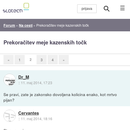
☰
Forum
»
Na cesti
»
Prekoračitev meje kazenskih točk
Prekoračitev meje kazenskih točk
2
«
1
3
4
»
Dr_M
::
11. maj 2014, 17:23
Se pravi, zate je zakonsko dovoljena kolicina enako, kot mrtvo
pijan?
Cervantes
::
11. maj 2014, 18:16