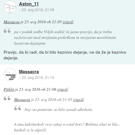
Aston_11
::
23. avg 2016, 21:08
Massacra
je
23. avg 2016 ob 21:05
izjavil
:
pa v poduk sodbe Višjih sodišč, ki jasno pravijo, da je treba
razločevati med storjenim prekrškom in storjenim morebitnim
kaznivim dejanjem.
Pravijo, da bi radi, da bi bilo kaznivo dejanje, ne da že je kaznivo
dejanje.
Massacra
::
23. avg 2016, 21:10
Pithlit
je
23. avg 2016 ob 21:06
izjavil
:
Massacra
je
23. avg 2016 ob 21:05
izjavil
:
Naj vas pomirim: ni bilo zaradi alkohola.
A ima kakršnokoli vezo zakaj si ostal brez? Brihtna ziher ni bla...
karkoli si že ušpičil.