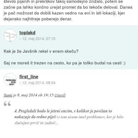
število pijanih in prekrškov takoj samodejno znižalo, potem se
začne pa lahko končno urejat promet da bo tekoče deloval. Danes
je pač možnost da dobiš kazen vedno na eni in isti lokaciji, kjer
dejansko najhitreje poberejo denar.
toplakd
::
12. maj 2014, 07:15
Kak je že Javšnik rekel v enem skeču?
Saj ne moreš it trezen na cesto, ko pa je toliko budal na cesti :)
first_line
::
12. maj 2014, 08:34
Sami
je
8. maj 2014 ob 19:15
izjavil
:
4. Pregledali bodo le jetrni encim, v kolikor je povišan to
nakazuje da redno piješ
(s tem nisem imel problemov, ker je bilo
slučajno-prvič in zadnič...