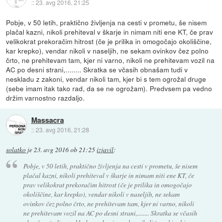
::
23. avg 2016, 21:25
Pobje, v 50 letih, praktično življenja na cesti v prometu, še nisem
plačal kazni, nikoli prehiteval v škarje in nimam niti ene KT, če prav
velikokrat prekoračim hitrost (če je prilika in omogočajo okoliščine,
kar krepko), vendar nikoli v naseljih, ne sekam ovinkov čez polno
črto, ne prehitevam tam, kjer ni varno, nikoli ne prehitevam vozil na
AC po desni strani,........ Skratka se včasih obnašam tudi v
neskladu z zakoni, vendar nikoli tam, kjer bi s tem ogrožal druge
(sebe imam itak tako rad, da se ne ogrožam). Predvsem pa vedno
držim varnostno razdaljo.
Massacra
::
23. avg 2016, 21:28
solatko
je
23. avg 2016 ob 21:25
izjavil
:
Pobje, v 50 letih, praktično življenja na cesti v prometu, še nisem
plačal kazni, nikoli prehiteval v škarje in nimam niti ene KT, če
prav velikokrat prekoračim hitrost (če je prilika in omogočajo
okoliščine, kar krepko), vendar nikoli v naseljih, ne sekam
ovinkov čez polno črto, ne prehitevam tam, kjer ni varno, nikoli
ne prehitevam vozil na AC po desni strani,........ Skratka se včasih