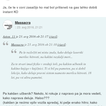
Ja, če te v coni zasačijo ko mal bol pritisneš na gas lahko dobiš
instant KO
Massacra
::
23. avg 2016, 21:21
Aston_11
je
23. avg 2016 ob 21:17
izjavil
:
Massacra
je
23. avg 2016 ob 21:10
izjavil
:
Pa še razložiti mi nista znala, kako deluje laserski
merilec hitrosti, na kakšni razdalji meri...
Za te stvari imaš fiziko v srednji šoli, pa kakšen učbenik in
kakšno knjigo v knjižnici. Ti si bil pa pameten, pa si dobil
lekcijo, kako deluje pravni sistem namesto merilca hitrosti. 18
let, pa vsi ultra pametni.
Pa kakšen učbenik? Nekdo, ki rokuje z napravo pa ja mora vedeti,
kako naprava deluje. Haloo???
(kakšen je recimo vpliv vozila spredaj, ki pelje enako hitro; kako