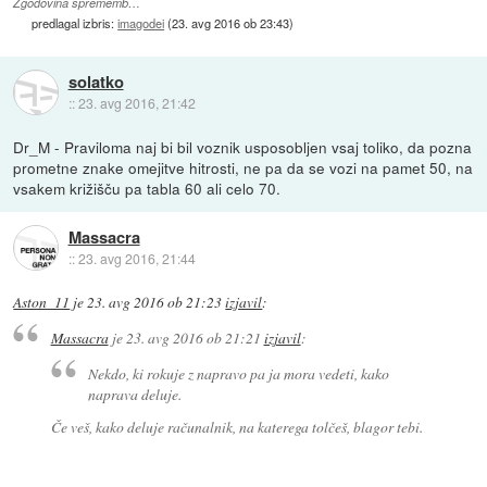
Zgodovina sprememb…
predlagal izbris:
imagodei
(
23. avg 2016 ob 23:43
)
solatko
::
23. avg 2016, 21:42
Dr_M - Praviloma naj bi bil voznik usposobljen vsaj toliko, da pozna
prometne znake omejitve hitrosti, ne pa da se vozi na pamet 50, na
vsakem križišču pa tabla 60 ali celo 70.
Massacra
::
23. avg 2016, 21:44
Aston_11
je
23. avg 2016 ob 21:23
izjavil
:
Massacra
je
23. avg 2016 ob 21:21
izjavil
:
Nekdo, ki rokuje z napravo pa ja mora vedeti, kako
naprava deluje.
Če veš, kako deluje računalnik, na katerega tolčeš, blagor tebi.