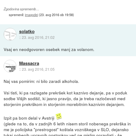
Zgodovina sprememb…
spremenil:
imagodei
(
23. avg 2016 ob 19:58
)
solatko
::
23. avg 2016, 21:02
Vsaj en neodgovoren osebek manj za volanom.
Massacra
::
23. avg 2016, 21:05
Naj vas pomirim: ni bilo zaradi alkohola.
Vsi tisti, ki pa razlagate prekršek kot kaznivo dejanje, pa v poduk
sodbe Višjih sodišč, ki jasno pravijo, da je treba razločevati med
storjenim prekrškom in storjenim morebitnim kaznivim dejanjem.
Izpit pa bom delal v Avstriji
(glede na to, da v zadnjih 6 letih nisem storil nobenega prekrška in
me je policijska "prestrogost" koštala vozniškega v SLO, dejansko
tukaj nobenih upravnih postopkov več ne mislim opravljati - še