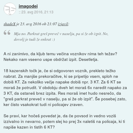
imagodei
::
23. avg 2016, 21:13
shadeX
je
23. avg 2016 ob 21:07
izjavil
:
Mja no. Parkrat greš preveč v naselju, pa si že ob izpit. No,
dovolj je tudi že enkrat :)
A ni zanimivo, da kljub temu večina voznikov nima teh težav?
Nekako nam vseeno uspe obdržat izpit. Desetletja.
18 kazenskih točk je, če si odgovoren voznik, prekleto težko
nabrat. Za manjše prekoračitve, ki se pripetijo vsem, sploh ne
dobiš KT. Za nekoliko večje napake dobiš npr. 3 KT. Za 6 KT se
moraš že potrudit. V obdobju dveh let moraš 6x naredit napako za
3 KT, da ostaneš brez izpita. Res moraš imet hudo nesrečo, da
"greš parkrat preveč v naselju, pa si že ob izpit". Še posebej zato,
ker čisto vsakokrat tudi ni policajev zraven.
Se pravi, kar hočeš povedat je, da če povsod in vedno voziš
izzivalno in nevarno, potem slej ko prej 3x naletiš na policaja, ki ti
napiše kazen in tistih 6 KT?