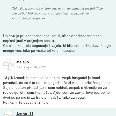
Tako da, izgovorom o "jojmene, pa ravno danes ste me dobili ko
sem peljal 100 čez naselje, drugače tega res ne počnem"
enostavno ne verjamem.
Ubistvu je pri nas tocno tako, kot si, sicer v sarkasticnem tonu
napisal (tudi v prejsnjem postu).
Ce bi se kontrole pogosteje izvajale, bi bilo takih primerkov mnogo
mnogo vec, tako pa vsake toliko en nabase.
Malajlo
::
23. avg 2016, 21:23
18 pik kresnit je lahko samo enkrat. Ampk Imagodei je hotel
povedati, da se ti to ne more zgoditi, če si vsaj na približno pri sebi.
Saj ne, da teh pik tudi jaz nisem nabiral, ampak s hitrostjo pa že
res dolgo let nisem imel težav. Ajde, sem že zavijal levo čez polno
dvojno, pa me je za trafotom vabil z liziko za vogal.
Potrkam, že ducat let z nulo.
Aston_11