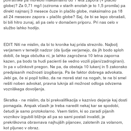
globe)? Za 0,71 mg/l (oziroma v starih enotah je to 1,5 promila) pa
direkt najmanj 3 mesece čuze in plačilo globe, maksimalno pa 18
ali 24 mesecev zapora + plačilo globe? Saj, če bi se lepo obnašali,
bi bili hitro zunaj, ali pa celo v domačem priporu. Pri nas celo v
službo lahko hodijo.
EDIT: Niti ne mislim, da bi to kronike kaj prida streznilo. Najbolj
verjamem v temeljit nadzor (da ljudje verjamejo, da jih bodo sploh
dobili, če tega občutka ni, je lahko zagrožena 10 letna zaporna
kazen, pa bodo ta hudi pacienti še vedno vozili pijani/zadrogirani).
In pa v učinkovit pregon. Ne pa, da obstaja 10 lukenj in 5 zakonsko
predpisanih možnosti izogibanja. Pa še faktor dobrega advokata.
Jebi ga, če si popil toliko, da ne moreš stat na nogah, te ne bi smel
rešiti noben advokat, pravna luknja ali možnost odloga odvzema
vozniškega dovoljenja.
Skratka - ne mislim, da bi prekvalifikacija v kaznivo dejanje kaj dosti
pomagala. Ampak včasih je treba naredit nekaj kar se spodobi,
četudi je samo protokolarno. Vsem tistim, ki so zaradi pijanih
voznikov izgubili bližnje ali pa so sami postali invalidi, je
prekrškovna obravnava najhujših pijancev, zalotenih za volanom,
kot pljunec v obraz.