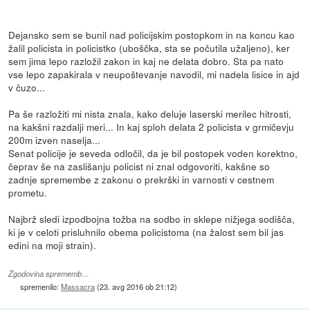
Dejansko sem se bunil nad policijskim postopkom in na koncu kao
žalil policista in policistko (uboščka, sta se počutila užaljeno), ker
sem jima lepo razložil zakon in kaj ne delata dobro. Sta pa nato
vse lepo zapakirala v neupoštevanje navodil, mi nadela lisice in ajd
v čuzo...
Pa še razložiti mi nista znala, kako deluje laserski merilec hitrosti,
na kakšni razdalji meri... In kaj sploh delata 2 policista v grmičevju
200m izven naselja...
Senat policije je seveda odločil, da je bil postopek voden korektno,
čeprav še na zaslišanju policist ni znal odgovoriti, kakšne so
zadnje spremembe z zakonu o prekrški in varnosti v cestnem
prometu.
Najbrž sledi izpodbojna tožba na sodbo in sklepe nižjega sodišča,
ki je v celoti prisluhnilo obema policistoma (na žalost sem bil jas
edini na moji strain).
Zgodovina sprememb…
spremenilo:
Massacra
(
23. avg 2016 ob 21:12
)