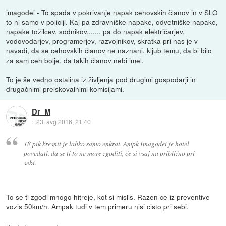
imagodei - To spada v pokrivanje napak cehovskih članov in v SLO
to ni samo v policiji. Kaj pa zdravniške napake, odvetniške napake,
napake tožilcev, sodnikov,...... pa do napak električarjev,
vodovodarjev, programerjev, razvojnikov, skratka pri nas je v
navadi, da se cehovskih članov ne naznani, kljub temu, da bi bilo
za sam ceh bolje, da takih članov nebi imel.
To je še vedno ostalina iz življenja pod drugimi gospodarji in
drugačnimi preiskovalnimi komisijami.
Dr_M
::
23. avg 2016, 21:40
18 pik kresnit je lahko samo enkrat. Ampk Imagodei je hotel
povedati, da se ti to ne more zgoditi, če si vsaj na približno pri
sebi.
To se ti zgodi mnogo hitreje, kot si mislis. Razen ce iz preventive
vozis 50km/h. Ampak tudi v tem primeru nisi cisto pri sebi.