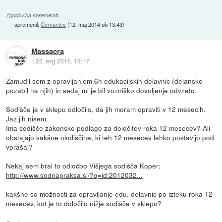
Zgodovina sprememb…
spremenil:
Cervantes
(
12. maj 2014 ob 13:43
)
Massacra
::
23. avg 2016, 18:17
Zamudil sem z opravljanjem 6h edukacijskih delavnic (dejansko
pozabil na njih) in sedaj mi je bil vozniško dovoljenje odvzeto.
Sodišče je v sklepu odločilo, da jih moram opraviti v 12 mesecih.
Jaz jih nisem.
Ima sodišče zakonsko podlago za določitev roka 12 mesecev? Ali
obstajajo kakšne okoliščine, ki teh 12 mesecev lahko postavijo pod
vprašaj?
Nekaj sem bral to odločbo Višjega sodišča Koper:
http://www.sodnapraksa.si/?q=id:2012032...
kakšne so možnosti za opravljanje edu. delavnic po izteku roka 12
mesecev, kot je to določilo nižje sodišče v sklepu?