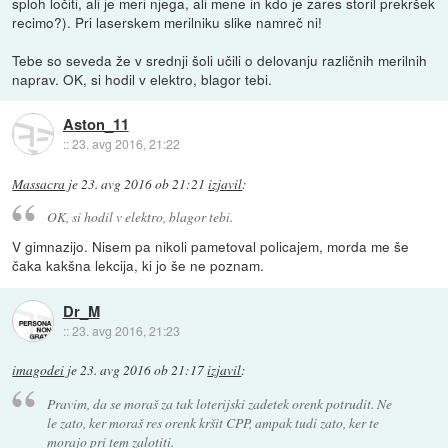
sploh ločiti, ali je meri njega, ali mene in kdo je zares storil prekršek
recimo?). Pri laserskem merilniku slike namreč ni!
Tebe so seveda že v srednji šoli učili o delovanju različnih merilnih
naprav. OK, si hodil v elektro, blagor tebi.
Aston_11
::
23. avg 2016, 21:22
Massacra
je
23. avg 2016 ob 21:21
izjavil
:
OK, si hodil v elektro, blagor tebi.
V gimnazijo. Nisem pa nikoli pametoval policajem, morda me še
čaka kakšna lekcija, ki jo še ne poznam.
Dr_M
::
23. avg 2016, 21:23
imagodei
je
23. avg 2016 ob 21:17
izjavil
:
Pravim, da se moraš za tak loterijski zadetek orenk potrudit. Ne
le zato, ker moraš res orenk kršit CPP, ampak tudi zato, ker te
morajo pri tem zalotiti.