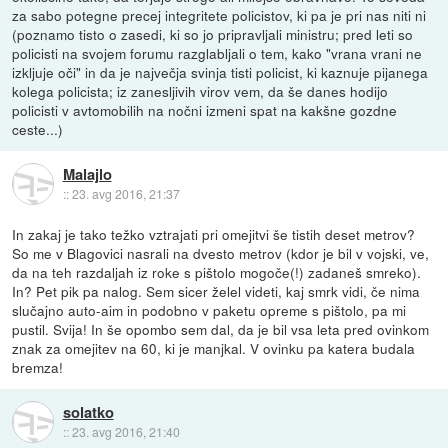
za sabo potegne precej integritete policistov, ki pa je pri nas niti ni
(poznamo tisto o zasedi, ki so jo pripravljali ministru; pred leti so
policisti na svojem forumu razglabljali o tem, kako "vrana vrani ne
izkljuje oči" in da je največja svinja tisti policist, ki kaznuje pijanega
kolega policista; iz zanesljivih virov vem, da še danes hodijo
policisti v avtomobilih na nočni izmeni spat na kakšne gozdne
ceste...)
Malajlo
::
23. avg 2016, 21:37
In zakaj je tako težko vztrajati pri omejitvi še tistih deset metrov?
So me v Blagovici nasrali na dvesto metrov (kdor je bil v vojski, ve,
da na teh razdaljah iz roke s pištolo mogoče(!) zadaneš smreko).
In? Pet pik pa nalog. Sem sicer želel videti, kaj smrk vidi, če nima
slučajno auto-aim in podobno v paketu opreme s pištolo, pa mi
pustil. Svija! In še opombo sem dal, da je bil vsa leta pred ovinkom
znak za omejitev na 60, ki je manjkal. V ovinku pa katera budala
bremza!
solatko
::
23. avg 2016, 21:40