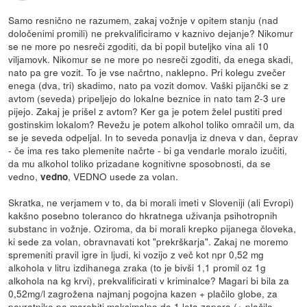
Samo resnično ne razumem, zakaj vožnje v opitem stanju (nad
določenimi promili) ne prekvalificiramo v kaznivo dejanje? Nikomur
se ne more po nesreči zgoditi, da bi popil buteljko vina ali 10
viljamovk. Nikomur se ne more po nesreči zgoditi, da enega skadi,
nato pa gre vozit. To je vse načrtno, naklepno. Pri kolegu zvečer
enega (dva, tri) skadimo, nato pa vozit domov. Vaški pijančki se z
avtom (seveda) pripeljejo do lokalne beznice in nato tam 2-3 ure
pijejo. Zakaj je prišel z avtom? Ker ga je potem želel pustiti pred
gostinskim lokalom? Revežu je potem alkohol toliko omračil um, da
se je seveda odpeljal. In to seveda ponavlja iz dneva v dan, čeprav
- če ima res tako plemenite načrte - bi ga vendarle moralo izučiti,
da mu alkohol toliko prizadane kognitivne sposobnosti, da se
vedno,
, VEDNO usede za volan.
vedno
Skratka, ne verjamem v to, da bi morali imeti v Sloveniji (ali Evropi)
kakšno posebno toleranco do hkratnega uživanja psihotropnih
substanc in vožnje. Oziroma, da bi morali krepko pijanega človeka,
ki sede za volan, obravnavati kot "prekrškarja". Zakaj ne moremo
spremeniti pravil igre in ljudi, ki vozijo z več kot npr 0,52 mg
alkohola v litru izdihanega zraka (to je bivši 1,1 promil oz 1g
alkohola na kg krvi), prekvalificirati v kriminalce? Magari bi bila za
0,52mg/l zagrožena najmanj pogojna kazen + plačilo globe, za
povratnike pa morebiti maksimalno do 1 leta zapora (+ plačilo