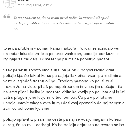
::
11. maj 2014, 20:17
Je pa problem to, da so redni pivci redko kaznovani ali sploh
ne.Je pa problem to, da so redni pivci redko kaznovani ali sploh
ne.
to je pa problem v pomanjkanju nadzora. Policaji se scingajo ven
na radar lokacije za tiste pol urce vsak dan, podelijo par kazni in
izginejo za cel dan. 1x mesečno pa malce poostrijo nadzor.
vsak petek in soboto smo zunaj pa je ob 3 ponoči redko videt
policijo kje, še takrat ko so pa dajejo itak pihat vsem po vrsti nima
veze al zgledaš trezen ali ne. Problem nastane ko pol ti ko si
trezen že na videz pihaš po nepotrebnem in vmes jim utečejo trije
na smrt pijani. koliko je nadzora vidim ko vozijo po pol leta eni in isti
avti s pregornjeno lučjo in to tudi ponoči. Če pa v pol leta ne
uspejo ustavit takega avta in mu dati vsaj opozorilo da naj zamenja
žarnico pol vemo kje smo.
policijo spravit iz pisarn na ceste pa naj se vozijo magari s kolesom
okrog, če so avti predragi. Ko bo policija dejansko na cestah se bo