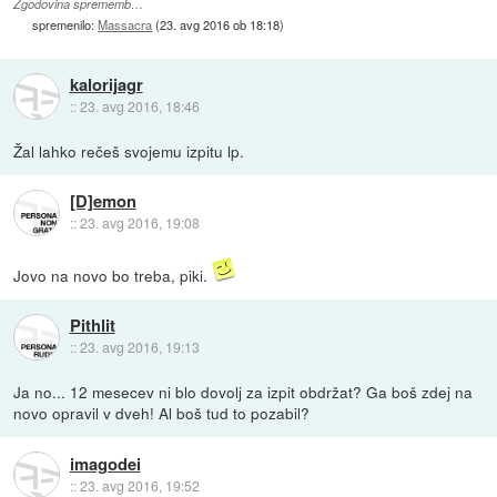
Zgodovina sprememb…
spremenilo:
Massacra
(
23. avg 2016 ob 18:18
)
kalorijagr
::
23. avg 2016, 18:46
Žal lahko rečeš svojemu izpitu lp.
[D]emon
::
23. avg 2016, 19:08
Jovo na novo bo treba, piki.
Pithlit
::
23. avg 2016, 19:13
Ja no... 12 mesecev ni blo dovolj za izpit obdržat? Ga boš zdej na
novo opravil v dveh! Al boš tud to pozabil?
imagodei
::
23. avg 2016, 19:52