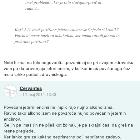
imel problemov, ker je bilo slučajno-prvič in
zadnič...
Kaj? A če imaš povišane jeterne encime se šteje da si kronik?
Potem bi mene imeli za alkoholika, ker imam zaradi fitnesa in
prehrane povišane?
Nebi ti znal na tole odgovoriti....pozanimaj se pri svojem zdravniku,
vem pa da preverjajo jetrni encim, v kolikor imaš povišanega čez
mejo lahko padeš zdravniškega.
Cervantes
::
12. maj 2014, 13:43
Povečani jeterni encimi ne implicirajo nujno alkoholizma.
Ravno tako alkoholizem ne povzroča nujno povečanih jeternih
encimov.
Če jih pa imaš (in ne piješ kot žolna), je pa skrajni čas, da greš na
resne preglede.
Ker lahko gre za kakšno neprimerno bolj neprijetno zadevo.