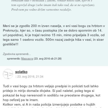
obnašam tudi v neskladu z zakoni, vendar nikoli tam, kjer bi s
tem ogrožal druge (sebe imam itak tako rad, da se ne ogrožam).
Predvsem pa vedno držim varnostno razdaljo.
Meni se je zgodilo 200 m izven naselja, v eni vasi bogu za hrbtom v
Prekmurju, kjer so, v času postopka (če se dobro spomnim ob 14.
uri popoldne), ki je trajal recimo 15 min, mimo pripeljala 3 vozila, od
tega samo 1 osebno vozilo. 500m nazaj zadnja hiša v vasi, in sicer
gostišče!!!
Zgodovina sprememb…
spremenilo:
Massacra
(
23. avg 2016 ob 21:28
)
solatko
::
23. avg 2016, 21:34
Tudi v vasi bogu za hrbtom veljajo predpisi in policisti tudi lahko
pridejo in mirijo domače divjake. Si pač naletel, poleg tega si
pokazal še kup neresnosti in sodišču ne preostane drugega, kot
hop cefizelj pa te imam.
Kolikor vem, si A in naša policija izmenjujejo podatke o hujših