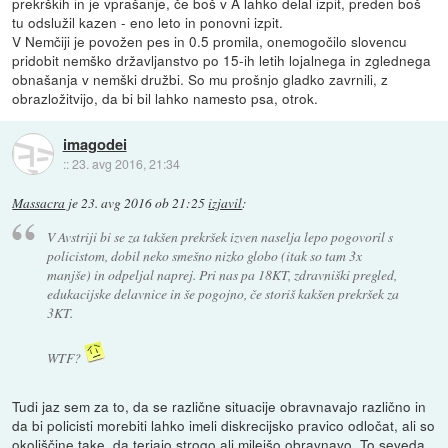
prekrških in je vprašanje, če boš v A lahko delal izpit, preden boš
tu odslužil kazen - eno leto in ponovni izpit.
V Nemčiji je povožen pes in 0.5 promila, onemogočilo slovencu
pridobit nemško državljanstvo po 15-ih letih lojalnega in zglednega
obnašanja v nemški družbi. So mu prošnjo gladko zavrnili, z
obrazložitvijo, da bi bil lahko namesto psa, otrok.
imagodei
::
23. avg 2016, 21:34
Massacra
je
23. avg 2016 ob 21:25
izjavil
:
V Avstriji bi se za takšen prekršek izven naselja lepo pogovoril s
policistom, dobil neko smešno nizko globo (itak so tam 3x
manjše) in odpeljal naprej. Pri nas pa 18KT, zdravniški pregled,
edukacijske delavnice in še pogojno, če storiš kakšen prekršek za
3KT.
WTF?
Tudi jaz sem za to, da se različne situacije obravnavajo različno in
da bi policisti morebiti lahko imeli diskrecijsko pravico odločat, ali so
okoliščine take, da terjajo strogo ali milejšo obravnavo. To seveda