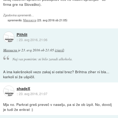
firma gre na Slovaško).
Zgodovina sprememb…
spremenilo:
Massacra
(
23. avg 2016 ob 21:05
)
Pithlit
::
23. avg 2016, 21:06
Massacra
je
23. avg 2016 ob 21:05
izjavil
:
Naj vas pomirim: ni bilo zaradi alkohola.
A ima kakršnokoli vezo zakaj si ostal brez? Brihtna ziher ni bla...
karkoli si že ušpičil.
shadeX
::
23. avg 2016, 21:07
Mja no. Parkrat greš preveč v naselju, pa si že ob izpit. No, dovolj
je tudi že enkrat :)