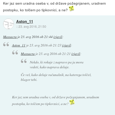
Ker jaz sem uradna oseba v, od države požegnjanem, uradnem
postopku, ko tolčem po tipkovnici, a ne?
Aston_11
::
23. avg 2016, 21:50
Massacra
je
23. avg 2016 ob 21:44
izjavil
:
Aston_11
je
23. avg 2016 ob 21:23
izjavil
:
Massacra
je
23. avg 2016 ob 21:21
izjavil
:
Nekdo, ki rokuje z napravo pa ja mora
vedeti, kako naprava deluje.
Če veš, kako deluje računalnik, na katerega tolčeš,
blagor tebi.
Ker jaz sem uradna oseba v, od države požegnjanem, uradnem
postopku, ko tolčem po tipkovnici, a ne?