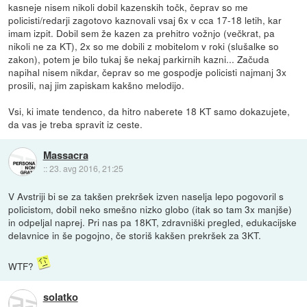
kasneje nisem nikoli dobil kazenskih točk, čeprav so me
policisti/redarji zagotovo kaznovali vsaj 6x v cca 17-18 letih, kar
imam izpit. Dobil sem že kazen za prehitro vožnjo (večkrat, pa
nikoli ne za KT), 2x so me dobili z mobitelom v roki (slušalke so
zakon), potem je bilo tukaj še nekaj parkirnih kazni... Začuda
napihal nisem nikdar, čeprav so me gospodje policisti najmanj 3x
prosili, naj jim zapiskam kakšno melodijo.
Vsi, ki imate tendenco, da hitro naberete 18 KT samo dokazujete,
da vas je treba spravit iz ceste.
Massacra
::
23. avg 2016, 21:25
V Avstriji bi se za takšen prekršek izven naselja lepo pogovoril s
policistom, dobil neko smešno nizko globo (itak so tam 3x manjše)
in odpeljal naprej. Pri nas pa 18KT, zdravniški pregled, edukacijske
delavnice in še pogojno, če storiš kakšen prekršek za 3KT.
WTF?
solatko