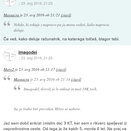
::
23. avg 2016, 21:23
Massacra
je
23. avg 2016 ob 21:21
izjavil
:
Nekdo, ki rokuje z napravo pa ja mora vedeti, kako naprava
deluje.
Če veš, kako deluje računalnik, na katerega tolčeš, blagor tebi.
imagodei
::
23. avg 2016, 21:25
Mare2
je
23. avg 2016 ob 21:17
izjavil
:
Massacra
je
23. avg 2016 ob 21:14
izjavil
:
Imagodel, dovolj je le enkrat in maš 18K točk.
Ja, je traba biti previden. Hitro se nabere.
Jaz sem dobil enkrat (mislim da) 3 KT, ker sem v rikverc speljeval iz
neprednostne ceste. Od tega je že kakih 5, morda 6 let. Ne prej ne