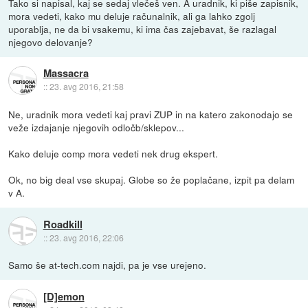
Tako si napisal, kaj se sedaj vlečeš ven. A uradnik, ki piše zapisnik,
mora vedeti, kako mu deluje računalnik, ali ga lahko zgolj
uporablja, ne da bi vsakemu, ki ima čas zajebavat, še razlagal
njegovo delovanje?
Massacra
::
23. avg 2016, 21:58
Ne, uradnik mora vedeti kaj pravi ZUP in na katero zakonodajo se
veže izdajanje njegovih odločb/sklepov...
Kako deluje comp mora vedeti nek drug ekspert.
Ok, no big deal vse skupaj. Globe so že poplačane, izpit pa delam
v A.
Roadkill
::
23. avg 2016, 22:06
Samo še at-tech.com najdi, pa je vse urejeno.
[D]emon