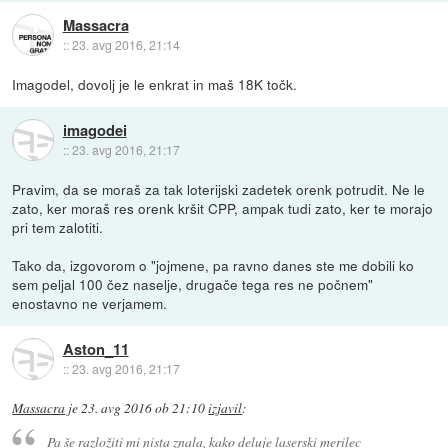
Massacra
::
23. avg 2016, 21:14
Imagodel, dovolj je le enkrat in maš 18K točk.
imagodei
::
23. avg 2016, 21:17
Pravim, da se moraš za tak loterijski zadetek orenk potrudit. Ne le
zato, ker moraš res orenk kršit CPP, ampak tudi zato, ker te morajo
pri tem zalotiti.
Tako da, izgovorom o "jojmene, pa ravno danes ste me dobili ko
sem peljal 100 čez naselje, drugače tega res ne počnem"
enostavno ne verjamem.
Aston_11
::
23. avg 2016, 21:17
Massacra
je
23. avg 2016 ob 21:10
izjavil
:
Pa še razložiti mi nista znala, kako deluje laserski merilec