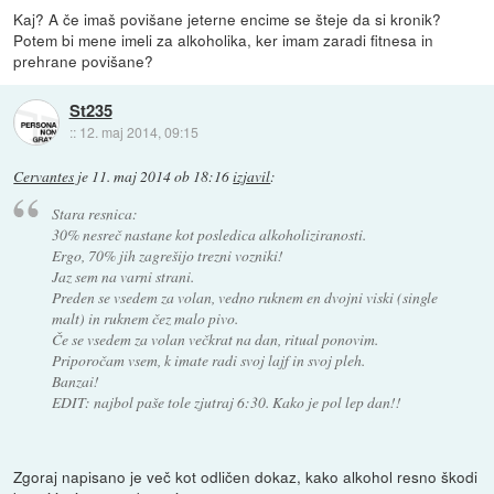
Kaj? A če imaš povišane jeterne encime se šteje da si kronik?
Potem bi mene imeli za alkoholika, ker imam zaradi fitnesa in
prehrane povišane?
St235
::
12. maj 2014, 09:15
Cervantes
je
11. maj 2014 ob 18:16
izjavil
:
Stara resnica:
30% nesreč nastane kot posledica alkoholiziranosti.
Ergo, 70% jih zagrešijo trezni vozniki!
Jaz sem na varni strani.
Preden se vsedem za volan, vedno ruknem en dvojni viski (single
malt) in ruknem čez malo pivo.
Če se vsedem za volan večkrat na dan, ritual ponovim.
Priporočam vsem, k imate radi svoj lajf in svoj pleh.
Banzai!
EDIT: najbol paše tole zjutraj 6:30. Kako je pol lep dan!!
Zgoraj napisano je več kot odličen dokaz, kako alkohol resno škodi