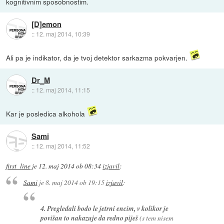
kognitivnim sposobnostim.
[D]emon
::
12. maj 2014, 10:39
Ali pa je indikator, da je tvoj detektor sarkazma pokvarjen.
Dr_M
::
12. maj 2014, 11:15
Kar je posledica alkohola
Sami
::
12. maj 2014, 11:52
first_line
je
12. maj 2014 ob 08:34
izjavil
:
Sami
je
8. maj 2014 ob 19:15
izjavil
:
4. Pregledali bodo le jetrni encim, v kolikor je
povišan to nakazuje da redno piješ
(s tem nisem