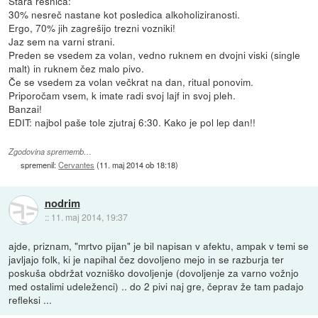
Stara resnica:
30% nesreč nastane kot posledica alkoholiziranosti.
Ergo, 70% jih zagrešijo trezni vozniki!
Jaz sem na varni strani.
Preden se vsedem za volan, vedno ruknem en dvojni viski (single
malt) in ruknem čez malo pivo.
Če se vsedem za volan večkrat na dan, ritual ponovim.
Priporočam vsem, k imate radi svoj lajf in svoj pleh.
Banzai!
EDIT: najbol paše tole zjutraj 6:30. Kako je pol lep dan!!
Zgodovina sprememb…
spremenil:
Cervantes
(
11. maj 2014 ob 18:18
)
nodrim
::
11. maj 2014, 19:37
ajde, priznam, "mrtvo pijan" je bil napisan v afektu, ampak v temi se
javljajo folk, ki je napihal čez dovoljeno mejo in se razburja ter
poskuša obdržat vozniško dovoljenje (dovoljenje za varno vožnjo
med ostalimi udeleženci) .. do 2 pivi naj gre, čeprav že tam padajo
refleksi ...