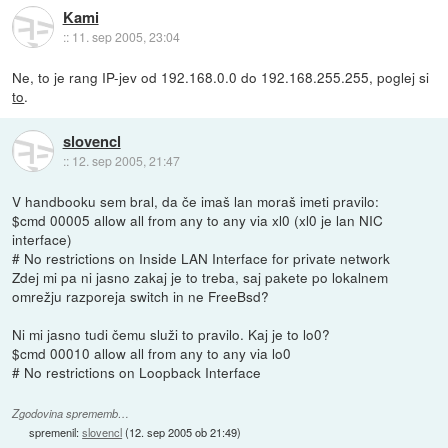
Kami
::
11. sep 2005, 23:04
Ne, to je rang IP-jev od 192.168.0.0 do 192.168.255.255, poglej si
to
.
slovencl
::
12. sep 2005, 21:47
V handbooku sem bral, da če imaš lan moraš imeti pravilo:
$cmd 00005 allow all from any to any via xl0 (xl0 je lan NIC
interface)
# No restrictions on Inside LAN Interface for private network
Zdej mi pa ni jasno zakaj je to treba, saj pakete po lokalnem
omrežju razporeja switch in ne FreeBsd?
Ni mi jasno tudi čemu služi to pravilo. Kaj je to lo0?
$cmd 00010 allow all from any to any via lo0
# No restrictions on Loopback Interface
Zgodovina sprememb…
spremenil:
slovencl
(
12. sep 2005 ob 21:49
)