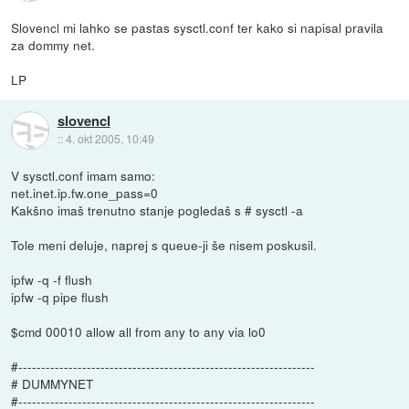
Slovencl mi lahko se pastas sysctl.conf ter kako si napisal pravila
za dommy net.
LP
slovencl
::
4. okt 2005, 10:49
V sysctl.conf imam samo:
net.inet.ip.fw.one_pass=0
Kakšno imaš trenutno stanje pogledaš s # sysctl -a
Tole meni deluje, naprej s queue-ji še nisem poskusil.
ipfw -q -f flush
ipfw -q pipe flush
$cmd 00010 allow all from any to any via lo0
#-----------------------------------------------------------------
# DUMMYNET
#-----------------------------------------------------------------