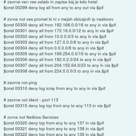
# zavrne ven vse ostalo in zapise kaj je kdo hotel
$cmd 00299 deny log all from any to any out via $pif
# zvrne not ves promet ki ni v mejah obicajnih ip naslovov
$cmd 00300 deny all from 192.168.0.0/16 to any in via $pif
$cmd 00301 deny all from 172.16.0.0/12 to any in via $pif
$cmd 00302 deny all from 10.0.0.0/3 to any in via $pif
$cmd 00303 deny all from 127.0.0.0/8 to any in via $pif
$cmd 00304 deny all from 0.0.0.0/8 to any in via $pif
$cmd 00305 deny all from 169.254.0.0/16 to any in via $pif
$cmd 00306 deny all from 192.0.2.0/24 to any in via $pif
$cmd 00307 deny all from 204.152.64.0/23 to any in via $pif
$cmd 00308 deny all from 224.0.0.0/3 to any in via $pif
# zavrne not ping
$cmd 00310 deny log icmp from any to any in via $pif
# zavrne not ident - port 113
$cmd 00315 deny log tcp from any to any 113 in via $pif
# zvrne not Netbios Services
$cmd 00320 deny tcp from any to any 137 in via $pif
$cmd 00321 deny tcp from any to any 138 in via $pif
$cmd 00322 deny tcp from any to any 139 in via $pif