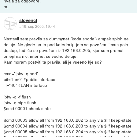
hvala za odgovore,
m.
slovencl
::
19. sep 2005, 19:44
Nastavil sem pravila za dummynet (koda spodaj) ampak sploh ne
deluje. Ne glede na to pod katerim ip-jem se povežem imam poln
dostop, tudi če se povežem iz 192.168.0.205, kjer sem promet
omejil na nič, internet še vedno deluje.
Kam moram postviti ta pravila, ali je vseeno kje so?
cmd="ipfw -q add"
pif="tun0" #public interface
lif="rl0" #LAN interface
ipfw -q -f flush
ipfw -q pipe flush
$cmd 00001 check-state
$cmd 00003 allow all from 192.168.0.202 to any via $lif keep-state
$cmd 00004 allow all from 192.168.0.203 to any via $lif keep-state
$cmd 00005 allow all from 192.168.0.204 to any via $lif keep-state