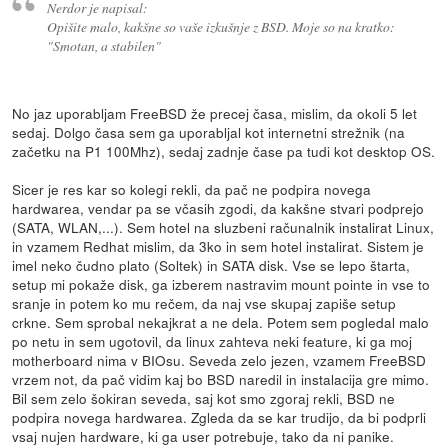
Nerdor je napisal:
Opišite malo, kakšne so vaše izkušnje z BSD. Moje so na kratko:
"Smotan, a stabilen"
No jaz uporabljam FreeBSD že precej časa, mislim, da okoli 5 let
sedaj. Dolgo časa sem ga uporabljal kot internetni strežnik (na
začetku na P1 100Mhz), sedaj zadnje čase pa tudi kot desktop OS.
Sicer je res kar so kolegi rekli, da pač ne podpira novega
hardwarea, vendar pa se včasih zgodi, da kakšne stvari podprejo
(SATA, WLAN,...). Sem hotel na sluzbeni računalnik instalirat Linux,
in vzamem Redhat mislim, da 3ko in sem hotel instalirat. Sistem je
imel neko čudno plato (Soltek) in SATA disk. Vse se lepo štarta,
setup mi pokaže disk, ga izberem nastravim mount pointe in vse to
sranje in potem ko mu rečem, da naj vse skupaj zapiše setup
crkne. Sem sprobal nekajkrat a ne dela. Potem sem pogledal malo
po netu in sem ugotovil, da linux zahteva neki feature, ki ga moj
motherboard nima v BIOsu. Seveda zelo jezen, vzamem FreeBSD
vrzem not, da pač vidim kaj bo BSD naredil in instalacija gre mimo.
Bil sem zelo šokiran seveda, saj kot smo zgoraj rekli, BSD ne
podpira novega hardwarea. Zgleda da se kar trudijo, da bi podprli
vsaj nujen hardware, ki ga user potrebuje, tako da ni panike.