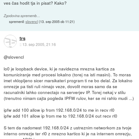
ves čas hodit tja in pisat? Kako?
Zgodovina sprememb…
spremenil:
slovencl
(
13. sep 2005 ob 11:21
)
trs
::
13. sep 2005, 21:16
@slovencl
lo0 je loopback device, ki je navidezna mrezna kartica za
komuniciranje med procesi lokalno (torej na isti masini). To moras
imet vklopljeno sicer marsikateri program ti ne bo delal. Za lokalno
omrezje pa tisti ruli nimajo veze, dovolit moras samo da se
racunalniki lahko connectajo na serverjev IP. Torej nekaj v stilu
(trenutno nimam cajta pogleda IPFW rulov, ker se mi rahlo mudi ...)
ipfw add 100 allow ip from 192.168.0/24 to me in recv rl0
ipfw add 101 allow ip from me to 192.168.0/24 out recv rl0
S tem da nadomest 192.168.0/24 z ustreznim networkom za tvoje
interno omrezje ter rl0 z mrezno kartico ki je na internem omrezju,