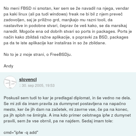
No meni FBSD ni smotan, ker sem se že navadil na njega, vendar
pa kaki linux (ali pa tudi windows) freak ne bi bil z njem preveč
zadovoljen, saj je priližno grd, manjkajo mu razni tooli, da
nastavitve in podobne stvari, čeprav če veš kako, se da marsikaj
naredit. Mogoče ena od dobrih stvari so ports in packages. Ports je
način kako zbildaš ražne aplikacije, s popravki za BSD, packages
pa da te iste aplikacije kar instaliras in so že zbildane.
No to je z moje strani, o FreeBSDju.
Andy
slovencl
::
30. sep 2005, 19:53
Poskusil sem tudi to kar je predlagal diplomat, in še vedno ne dela.
Se mi zdi da imam pravila za dummynet postavljena na napačno
mesto, ker če jih dam na začetek, mi zavrne vse, če pa na konec,
pa jih sploh ne šmirgla. A ima kdo primer celotnega ipfw z dumynet
pravili, sem že vse obrnil, pa ne najdem. Sedaj imam tole:
cmd="ipfw -q add"