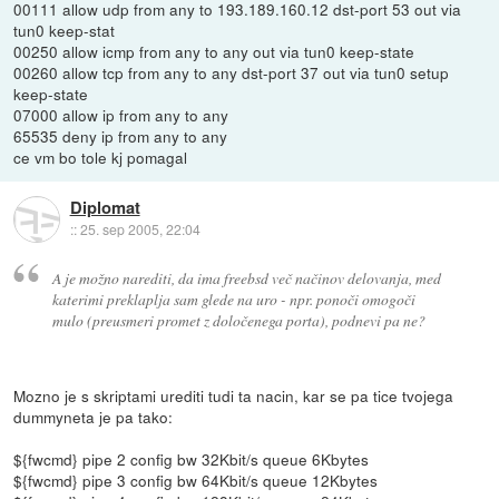
00111 allow udp from any to 193.189.160.12 dst-port 53 out via
tun0 keep-stat
00250 allow icmp from any to any out via tun0 keep-state
00260 allow tcp from any to any dst-port 37 out via tun0 setup
keep-state
07000 allow ip from any to any
65535 deny ip from any to any
ce vm bo tole kj pomagal
Diplomat
::
25. sep 2005, 22:04
A je možno narediti, da ima freebsd več načinov delovanja, med
katerimi preklaplja sam glede na uro - npr. ponoči omogoči
mulo (preusmeri promet z določenega porta), podnevi pa ne?
Mozno je s skriptami urediti tudi ta nacin, kar se pa tice tvojega
dummyneta je pa tako:
${fwcmd} pipe 2 config bw 32Kbit/s queue 6Kbytes
${fwcmd} pipe 3 config bw 64Kbit/s queue 12Kbytes