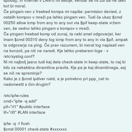
kot bi moral.
Če pingam ven z freebsd kompa mi napiše: permision denied, z
ostalih kompov v mreži pa lahko pingam ven. Tudi če ukaz $cmd
00250 allow icmp from any to any out via $pif keep-state vržem
ven, še vedno lahko pingam s kompov v mreži.
Če pingam freebsd komp od zunaj, ta nebi smel odgovarjat, ker
imam $cmd 00310 deny log icmp from any to any in via $pif, ampak
ta odgovarja na ping. Če prav razumem, bi moral log napisati ven
na konzoli, pa nič ne naredi. Kje lahko preberem loge - v
/etc/syslog.conf?
Ni mi najbolj jasno tudi kaj dela check-state in keep-state, to naj bi
bilo za nekakšna dinamična pravila. Kje pa je kaj dinamičnega, saj
se nič ne spreminja?
Kako je z $cmd ipdiver natd, a je potrebno pri ppp_nat to
nadomestit s čim drugim?
/etc/ipfw.rules
cmd="ipfw -q add"
pif="rl1" #public interface
lif="rl0" #LAN interface
ipfw -q -f flush
$cmd 00001 check-state #xxxxxxx