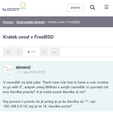
☰
Forum
»
Operacijski sistemi
»
Kratek uvod v FreeBSD
Kratek uvod v FreeBSD
9
/ 11
««
«
»
»»
slovencl
::
11. sep 2005, 22:52
V navodilih za ipfw piše: "Each new rule has to have a rule number
to go with it", ampak zakaj MrBrdo v svojih navodilih ni uporabil niti
ene številke pravila? A je treba posat številke al ne?
Kaj pomeni v pravilu če je poleg ip-ja še številka za "/", npr.
192.168.0.0/16, kaj je ta 16, številka porta?