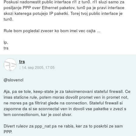
Poskusi nadomestit public interface rl1 z tun0. rl1 sluzi samo za
posiljanje PPP over Ethernet paketov, tun0 pa je pravi interface
skozi katerega potujejo IP paketki. Torej tvoj public interface je
tun0.
Rule bom pogledal zvecer ko bom imel vec cajta ...
lp,
trs
trs
::
14. sep 2005, 17:05
@slovencl
Aja, pa se tole, keep-state je za takoimenovani stateful firewall. Ce
imas staticne rule, potem moras dovolit promet ven in promet not,
ne mores pa ga filtrirat glede na connection. Stateful firewall si
zapomne da si se sconnectal ven in dovoli vse paketke v zvezi s
tem connectionom, kar je cool stvar.
Divert ruleov za ppp_nat pa ne rabis, ker za to poskrbi ze sam
PPP.