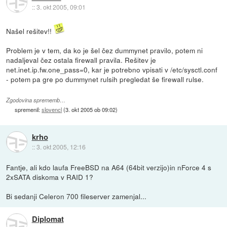
::
3. okt 2005, 09:01
Našel rešitev!!
Problem je v tem, da ko je šel čez dummynet pravilo, potem ni
nadaljeval čez ostala firewall pravila. Rešitev je
net.inet.ip.fw.one_pass=0, kar je potrebno vpisati v /etc/sysctl.conf
- potem pa gre po dummynet rulsih pregledat še firewall rulse.
Zgodovina sprememb…
spremenil:
slovencl
(
3. okt 2005 ob 09:02
)
krho
::
3. okt 2005, 12:16
Fantje, ali kdo laufa FreeBSD na A64 (64bit verzijo)in nForce 4 s
2xSATA diskoma v RAID 1?
Bi sedanji Celeron 700 fileserver zamenjal...
Diplomat