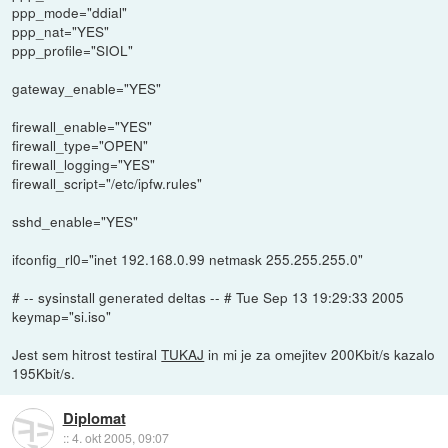
ppp_mode="ddial"
ppp_nat="YES"
ppp_profile="SIOL"
gateway_enable="YES"
firewall_enable="YES"
firewall_type="OPEN"
firewall_logging="YES"
firewall_script="/etc/ipfw.rules"
sshd_enable="YES"
ifconfig_rl0="inet 192.168.0.99 netmask 255.255.255.0"
# -- sysinstall generated deltas -- # Tue Sep 13 19:29:33 2005
keymap="si.iso"
Jest sem hitrost testiral
TUKAJ
in mi je za omejitev 200Kbit/s kazalo
195Kbit/s.
Diplomat
::
4. okt 2005, 09:07