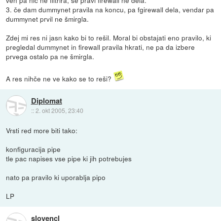
3. če dam dummynet pravila na koncu, pa fgirewall dela, vendar pa
dummynet prvil ne šmirgla.
Zdej mi res ni jasn kako bi to rešil. Moral bi obstajati eno pravilo, ki
pregledal dummynet in firewall pravila hkrati, ne pa da izbere
prvega ostalo pa ne šmirgla.
A res nihče ne ve kako se to reši?
Diplomat
::
2. okt 2005, 23:40
Vrsti red more biti tako:
konfiguracija pipe
tle pac napises vse pipe ki jih potrebujes
nato pa pravilo ki uporablja pipo
LP
slovencl