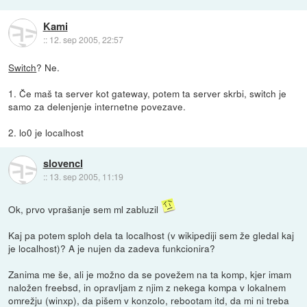
Kami
::
12. sep 2005, 22:57
Switch
? Ne.
1. Če maš ta server kot gateway, potem ta server skrbi, switch je
samo za delenjenje internetne povezave.
2. lo0 je localhost
slovencl
::
13. sep 2005, 11:19
Ok, prvo vprašanje sem ml zabluzil
Kaj pa potem sploh dela ta localhost (v wikipediji sem že gledal kaj
je localhost)? A je nujen da zadeva funkcionira?
Zanima me še, ali je možno da se povežem na ta komp, kjer imam
naložen freebsd, in opravljam z njim z nekega kompa v lokalnem
omrežju (winxp), da pišem v konzolo, rebootam itd, da mi ni treba