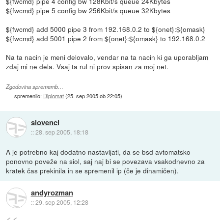
${fwcmd} pipe 4 config bw 128Kbit/s queue 24Kbytes
${fwcmd} pipe 5 config bw 256Kbit/s queue 32Kbytes
${fwcmd} add 5000 pipe 3 from 192.168.0.2 to ${onet}:${omask}
${fwcmd} add 5001 pipe 2 from ${onet}:${omask} to 192.168.0.2
Na ta nacin je meni delovalo, vendar na ta nacin ki ga uporabljam
zdaj mi ne dela. Vsaj ta rul ni prov spisan za moj net.
Zgodovina sprememb…
spremenilo:
Diplomat
(
25. sep 2005 ob 22:05
)
slovencl
::
28. sep 2005, 18:18
A je potrebno kaj dodatno nastavljati, da se bsd avtomatsko
ponovno poveže na siol, saj naj bi se povezava vsakodnevno za
kratek čas prekinila in se spremenil ip (če je dinamičen).
andyrozman
::
29. sep 2005, 12:28