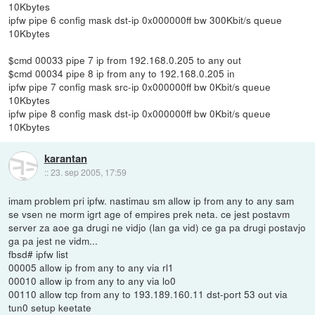
10Kbytes
ipfw pipe 6 config mask dst-ip 0x000000ff bw 300Kbit/s queue
10Kbytes
$cmd 00033 pipe 7 ip from 192.168.0.205 to any out
$cmd 00034 pipe 8 ip from any to 192.168.0.205 in
ipfw pipe 7 config mask src-ip 0x000000ff bw 0Kbit/s queue
10Kbytes
ipfw pipe 8 config mask dst-ip 0x000000ff bw 0Kbit/s queue
10Kbytes
karantan
::
23. sep 2005, 17:59
imam problem pri ipfw. nastimau sm allow ip from any to any sam
se vsen ne morm igrt age of empires prek neta. ce jest postavm
server za aoe ga drugi ne vidjo (lan ga vid) ce ga pa drugi postavjo
ga pa jest ne vidm...
fbsd# ipfw list
00005 allow ip from any to any via rl1
00010 allow ip from any to any via lo0
00110 allow tcp from any to 193.189.160.11 dst-port 53 out via
tun0 setup keetate