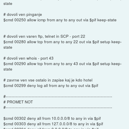
state
# dovoli ven pinganje
$cmd 00250 allow icmp from any to any out via $pif keep-state
# dovoli ven varen ftp, telnet in SCP - port 22
$cmd 00280 allow tcp from any to any 22 out via $pif setup keep-
state
# dovoli ven whois - port 43
$cmd 00290 allow tcp from any to any 43 out via $pif setup keep-
state
# zavrne ven vse ostalo in zapise kaj je kdo hotel
$cmd 00299 deny log all from any to any out via $pif
#--------------------------------------------------------------------------
# PROMET NOT
#--------------------------------------------------------------------------
$cmd 00302 deny all from 10.0.0.0/8 to any in via $pif
$cmd 00303 deny all from 127.0.0.0/8 to any in via $pif
$cmd 00304 deny all from 0.0.0.0/8 to any in via $pif