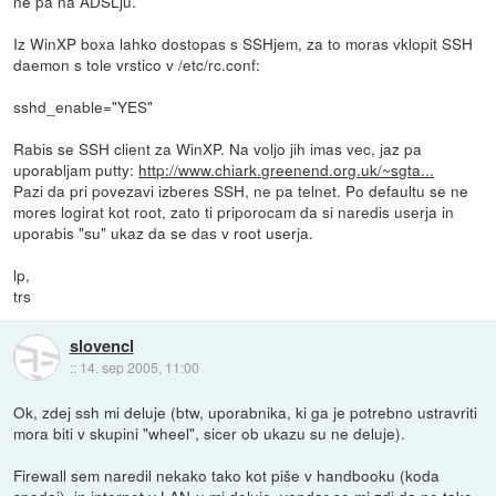
ne pa na ADSLju.
Iz WinXP boxa lahko dostopas s SSHjem, za to moras vklopit SSH
daemon s tole vrstico v /etc/rc.conf:
sshd_enable="YES"
Rabis se SSH client za WinXP. Na voljo jih imas vec, jaz pa
uporabljam putty:
http://www.chiark.greenend.org.uk/~sgta...
Pazi da pri povezavi izberes SSH, ne pa telnet. Po defaultu se ne
mores logirat kot root, zato ti priporocam da si naredis userja in
uporabis "su" ukaz da se das v root userja.
lp,
trs
slovencl
::
14. sep 2005, 11:00
Ok, zdej ssh mi deluje (btw, uporabnika, ki ga je potrebno ustravriti
mora biti v skupini "wheel", sicer ob ukazu su ne deluje).
Firewall sem naredil nekako tako kot piše v handbooku (koda
spodaj), in internet v LAN-u mi deluje, vendar se mi zdi da ne tako