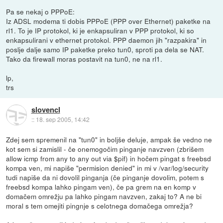
Pa se nekaj o PPPoE:
Iz ADSL modema ti dobis PPPoE (PPP over Ethernet) paketke na
rl1. To je IP protokol, ki je enkapsuliran v PPP protokol, ki so
enkapsulirani v ethernet protokol. PPP daemon jih "razpakira" in
poslje dalje samo IP paketke preko tun0, sproti pa dela se NAT.
Tako da firewall moras postavit na tun0, ne na rl1.
lp,
trs
slovencl
::
18. sep 2005, 14:42
Zdej sem spremenil na "tun0" in boljše deluje, ampak še vedno ne
kot sem si zamislil - če onemogočim pinganje navzven (zbrišem
allow icmp from any to any out via $pif) in hočem pingat s freebsd
kompa ven, mi napiše "permision denied" in mi v /var/log/security
tudi napiše da ni dovolil pinganja (če pinganje dovolim, potem s
freebsd kompa lahko pingam ven), če pa grem na en komp v
domačem omrežju pa lahko pingam navzven, zakaj to? A ne bi
moral s tem omejiti pingnje s celotnega domačega omrežja?