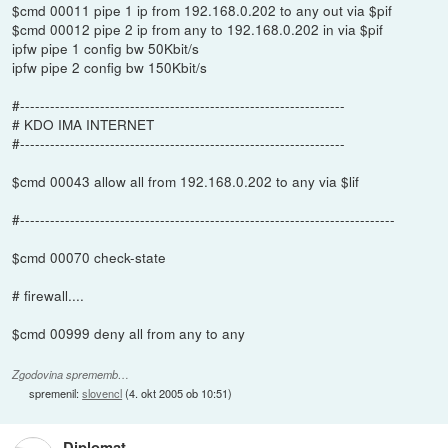
$cmd 00011 pipe 1 ip from 192.168.0.202 to any out via $pif
$cmd 00012 pipe 2 ip from any to 192.168.0.202 in via $pif
ipfw pipe 1 config bw 50Kbit/s
ipfw pipe 2 config bw 150Kbit/s
#-----------------------------------------------------------------
# KDO IMA INTERNET
#-----------------------------------------------------------------
$cmd 00043 allow all from 192.168.0.202 to any via $lif
#---------------------------------------------------------------------------
$cmd 00070 check-state
# firewall....
$cmd 00999 deny all from any to any
Zgodovina sprememb…
spremenil:
slovencl
(
4. okt 2005 ob 10:51
)
Diplomat