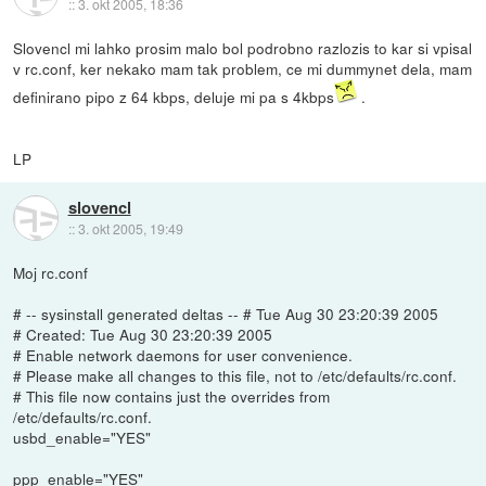
::
3. okt 2005, 18:36
Slovencl mi lahko prosim malo bol podrobno razlozis to kar si vpisal
v rc.conf, ker nekako mam tak problem, ce mi dummynet dela, mam
definirano pipo z 64 kbps, deluje mi pa s 4kbps
.
LP
slovencl
::
3. okt 2005, 19:49
Moj rc.conf
# -- sysinstall generated deltas -- # Tue Aug 30 23:20:39 2005
# Created: Tue Aug 30 23:20:39 2005
# Enable network daemons for user convenience.
# Please make all changes to this file, not to /etc/defaults/rc.conf.
# This file now contains just the overrides from
/etc/defaults/rc.conf.
usbd_enable="YES"
ppp_enable="YES"