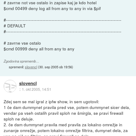
# zavrne not vse ostalo in zapise kaj je kdo hotel
$cmd 00499 deny log all from any to any in via $pif
#----------------------------------------------------------------------------
# DEFAULT
#----------------------------------------------------------------------------
# zavrne vse ostalo
$cmd 00999 deny all from any to any
Zgodovina sprememb…
spremenil:
slovencl
(
30. sep 2005 ob 19:56
)
slovencl
::
1. okt 2005, 14:51
Zdej sem se mal igral z ipfw show, in sem ugotovil:
1 če dam dummynet pravila pred vse, potem dummynet sicer dela,
vendar pa vseh ostalih pravil sploh ne šmirgla, se pravi firewall
sploh ne deluje.
2. če dam dummynet pravila med pravila za lokalno omrežje in
zunanje omrežje, potem lokalno omrežje filtrira, dumynet dela, za
ven pa nič ne filtrira, se pravi firewall ne dela.