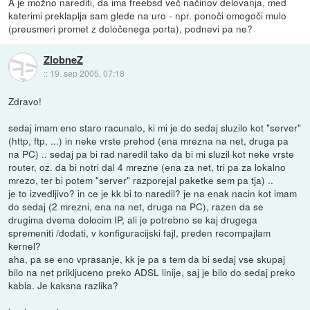
A je možno narediti, da ima freebsd več načinov delovanja, med
katerimi preklaplja sam glede na uro - npr. ponoči omogoči mulo
(preusmeri promet z določenega porta), podnevi pa ne?
ZlobneZ
::
19. sep 2005, 07:18
Zdravo!
sedaj imam eno staro racunalo, ki mi je do sedaj sluzilo kot "server"
(http, ftp, ...) in neke vrste prehod (ena mrezna na net, druga pa
na PC) .. sedaj pa bi rad naredil tako da bi mi sluzil kot neke vrste
router, oz. da bi notri dal 4 mrezne (ena za net, tri pa za lokalno
mrezo, ter bi potem "server" razporejal paketke sem pa tja) ..
je to izvedljivo? in ce je kk bi to naredil? je na enak nacin kot imam
do sedaj (2 mrezni, ena na net, druga na PC), razen da se
drugima dvema dolocim IP, ali je potrebno se kaj drugega
spremeniti /dodati, v konfiguracijski fajl, preden recompajlam
kernel?
aha, pa se eno vprasanje, kk je pa s tem da bi sedaj vse skupaj
bilo na net prikljuceno preko ADSL linije, saj je bilo do sedaj preko
kabla. Je kaksna razlika?