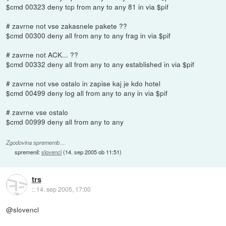
$cmd 00323 deny tcp from any to any 81 in via $pif
# zavrne not vse zakasnele pakete ??
$cmd 00300 deny all from any to any frag in via $pif
# zavrne not ACK... ??
$cmd 00332 deny all from any to any established in via $pif
# zavrne not vse ostalo in zapise kaj je kdo hotel
$cmd 00499 deny log all from any to any in via $pif
# zavrne vse ostalo
$cmd 00999 deny all from any to any
Zgodovina sprememb…
spremenil:
slovencl
(
14. sep 2005 ob 11:51
)
trs
::
14. sep 2005, 17:00
@slovencl