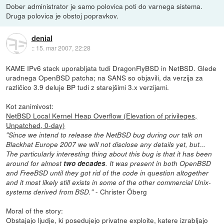
Dober administrator je samo polovica poti do varnega sistema.
Druga polovica je obstoj popravkov.
denial
::
15. mar 2007, 22:28
KAME IPv6 stack uporabljata tudi DragonFlyBSD in NetBSD. Glede
uradnega OpenBSD patcha; na SANS so objavili, da verzija za
različico 3.9 deluje BP tudi z starejšimi 3.x verzijami.
Kot zanimivost:
NetBSD Local Kernel Heap Overflow (Elevation of privileges,
Unpatched, 0-day)
"Since we intend to release the NetBSD bug during our talk on
Blackhat Europe 2007 we will not disclose any details yet, but...
The particularly interesting thing about this bug is that it has been
around for almost
two decades
. It was present in both OpenBSD
and FreeBSD until they got rid of the code in question altogether
and it most likely still exists in some of the other commercial Unix-
- Christer Öberg
systems derived from BSD."
Moral of the story:
Obstajajo ljudje, ki posedujejo privatne exploite, katere izrabljajo