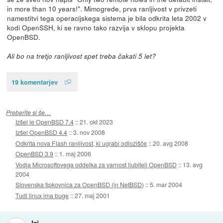
in more than 10 years!". Mimogrede, prva ranljivost v privzeti
namestitvi tega operacijskega sistema je bila odkrita leta 2002 v
kodi OpenSSH, ki se ravno tako razvija v sklopu projekta
OpenBSD.
Ali bo na tretjo ranljivost spet treba čakati 5 let?
19 komentarjev
Preberite si še…
Izšel je OpenBSD 7.4
::
21. okt 2023
Izšel OpenBSD 4.4
::
3. nov 2008
Odkrita nova Flash ranljivost, ki ugrabi odložišče
::
20. avg 2008
OpenBSD 3.9
::
1. maj 2006
Vodja Microsoftovega oddelka za varnost ljubitelj OpenBSD
::
13. avg
2004
Slovenska tipkovnica za OpenBSD (in NetBSD)
::
5. mar 2004
Tudi linux ima buge
::
27. maj 2001
Izi