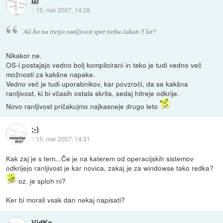
::
15. mar 2007, 14:28
Ali bo na tretjo ranljivost spet treba čakati 5 let?
Nikakor ne.
OS-i postajajo vedno bolj komplicirani in tako je tudi vedno več
možnosti za kakšne napake.
Vedno več je tudi uporabnikov, kar povzroči, da se kakšna
ranljivost, ki bi včasih ostala skrita, sedaj hitreje odkrije.
Novo ranljivost pričakujmo najkasneje drugo leto
;-)
::
15. mar 2007, 14:31
Kak zaj je s tem...Če je na katerem od operacijskih sistemov
odkrijejo ranljivost je kar novica, zakaj je za windowse tako redka?
oz. je sploh ni?
Ker bi morali vsak dan nekaj napisati?
VidKo