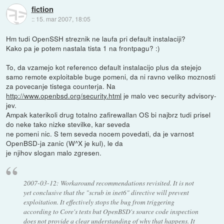
fiction
::
15. mar 2007, 18:05
Hm tudi OpenSSH streznik ne laufa pri default instalaciji?
Kako pa je potem nastala tista 1 na frontpagu? :)
To, da vzamejo kot referenco default instalacijo plus da stejejo
samo remote exploitable buge pomeni, da ni ravno veliko moznosti
za povecanje tistega counterja. Na
http://www.openbsd.org/security.html
je malo vec security advisory-
jev.
Ampak katerikoli drug totalno zafirewallan OS bi najbrz tudi prisel
do neke tako nizke stevilke, kar seveda
ne pomeni nic. S tem seveda nocem povedati, da je varnost
OpenBSD-ja zanic (W^X je kul), le da
je njihov slogan malo zgresen.
2007-03-12: Workaround recommendations revisited. It is not
yet conclusive that the "scrub in inet6" directive will prevent
exploitation. It effectively stops the bug from triggering
according to Core's tests but OpenBSD's source code inspection
does not provide a clear understanding of why that happens. It