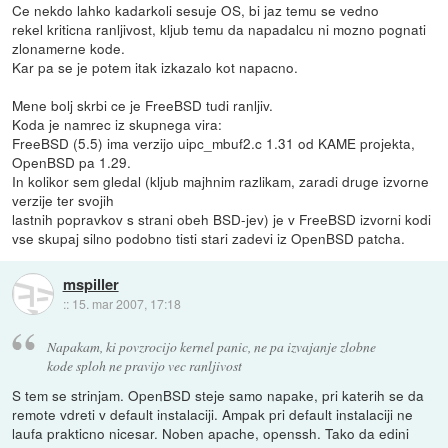
Ce nekdo lahko kadarkoli sesuje OS, bi jaz temu se vedno
rekel kriticna ranljivost, kljub temu da napadalcu ni mozno pognati
zlonamerne kode.
Kar pa se je potem itak izkazalo kot napacno.
Mene bolj skrbi ce je FreeBSD tudi ranljiv.
Koda je namrec iz skupnega vira:
FreeBSD (5.5) ima verzijo uipc_mbuf2.c 1.31 od KAME projekta,
OpenBSD pa 1.29.
In kolikor sem gledal (kljub majhnim razlikam, zaradi druge izvorne
verzije ter svojih
lastnih popravkov s strani obeh BSD-jev) je v FreeBSD izvorni kodi
vse skupaj silno podobno tisti stari zadevi iz OpenBSD patcha.
mspiller
::
15. mar 2007, 17:18
Napakam, ki povzrocijo kernel panic, ne pa izvajanje zlobne
kode sploh ne pravijo vec ranljivost
S tem se strinjam. OpenBSD steje samo napake, pri katerih se da
remote vdreti v default instalaciji. Ampak pri default instalaciji ne
laufa prakticno nicesar. Noben apache, openssh. Tako da edini