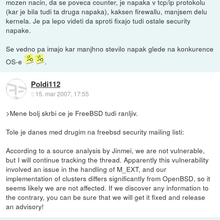
mozen nacin, da se poveca counter, je napaka v tcp/ip protokolu
(kar je bila tudi ta druga napaka), kaksen firewallu, manjsem delu
kernela. Je pa lepo videti da sproti fixajo tudi ostale security
napake.
Se vedno pa imajo kar manjhno stevilo napak glede na konkurence
OS-e
.
Poldi112
::
15. mar 2007, 17:55
>Mene bolj skrbi ce je FreeBSD tudi ranljiv.
Tole je danes med drugim na freebsd security mailing listi:
According to a source analysis by Jinmei, we are not vulnerable,
but I will continue tracking the thread. Apparently this vulnerability
involved an issue in the handling of M_EXT, and our
implementation of clusters differs significantly from OpenBSD, so it
seems likely we are not affected. If we discover any information to
the contrary, you can be sure that we will get it fixed and release
an advisory!