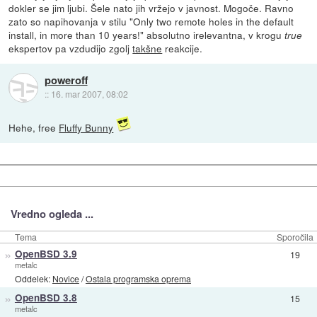
dokler se jim ljubi. Šele nato jih vržejo v javnost. Mogoče. Ravno
zato so napihovanja v stilu "Only two remote holes in the default
install, in more than 10 years!" absolutno irelevantna, v krogu
true
ekspertov pa vzdudijo zgolj
takšne
reakcije.
poweroff
::
16. mar 2007, 08:02
Hehe, free
Fluffy Bunny
Vredno ogleda ...
Tema
Sporočila
»
OpenBSD 3.9
19
metalc
Oddelek:
Novice
/
Ostala programska oprema
»
OpenBSD 3.8
15
metalc