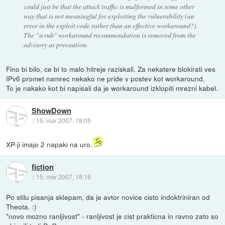
could just be that the attack traffic is malformed in some other
way that is not meaningful for exploiting the vulnerability (an
error in the exploit code rather than an effective workaround?).
The "scrub" workaround recommendation is removed from the
advisory as precaution.
Fino bi bilo, ce bi to malo hitreje raziskali. Za nekatere blokirati ves
IPv6 promet namrec nekako ne pride v postev kot workaround.
To je nakako kot bi napisali da je workaround izklopiti mrezni kabel.
ShowDown
::
15. mar 2007, 18:05
XP-ji imajo 2 napaki na uro.
fiction
::
15. mar 2007, 18:16
Po stilu pisanja sklepam, da je avtor novice cisto indoktriniran od
Theota. :)
"novo mozno ranljivost" - ranljivost je cist prakticna in ravno zato so