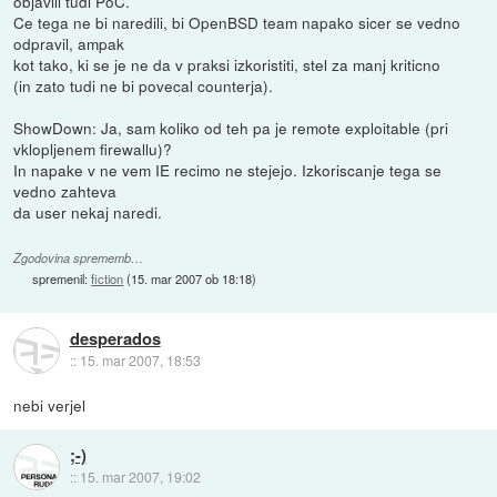
objavili tudi PoC.
Ce tega ne bi naredili, bi OpenBSD team napako sicer se vedno
odpravil, ampak
kot tako, ki se je ne da v praksi izkoristiti, stel za manj kriticno
(in zato tudi ne bi povecal counterja).
ShowDown: Ja, sam koliko od teh pa je remote exploitable (pri
vklopljenem firewallu)?
In napake v ne vem IE recimo ne stejejo. Izkoriscanje tega se
vedno zahteva
da user nekaj naredi.
Zgodovina sprememb…
spremenil:
fiction
(
15. mar 2007 ob 18:18
)
desperados
::
15. mar 2007, 18:53
nebi verjel
;-)
::
15. mar 2007, 19:02