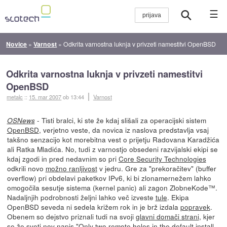
☰
Novice
»
Varnost
»
Odkrita varnostna luknja v privzeti namestitvi OpenBSD
Odkrita varnostna luknja v privzeti namestitvi
OpenBSD
metalc
::
15. mar 2007
ob 13:44
Varnost
- Tisti bralci, ki ste že kdaj slišali za operacijski sistem
OSNews
OpenBSD
, verjetno veste, da novica iz naslova predstavlja vsaj
takšno senzacijo kot morebitna vest o prijetju Radovana Karadžića
ali Ratka Mladića. No, tudi z varnostjo obsedeni razvijalski ekipi se
kdaj zgodi in pred nedavnim so pri
Core Security Technologies
odkrili novo
možno ranljivost
v jedru. Gre za "prekoračitev" (buffer
overflow) pri obdelavi paketkov IPv6, ki bi zlonamernežem lahko
omogočila sesutje sistema (kernel panic) ali zagon ZlobneKode™.
Nadaljnjih podrobnosti željni lahko več izveste
tule
. Ekipa
OpenBSD seveda ni sedela križem rok in je brž izdala
popravek
.
Obenem so dejstvo priznali tudi na svoji
glavni domači strani
, kjer
se že sveti nov napis "Only two remote holes in the default install,