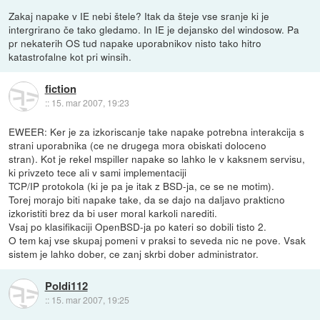
Zakaj napake v IE nebi štele? Itak da šteje vse sranje ki je
intergrirano če tako gledamo. In IE je dejansko del windosow. Pa
pr nekaterih OS tud napake uporabnikov nisto tako hitro
katastrofalne kot pri winsih.
fiction
::
15. mar 2007, 19:23
EWEER: Ker je za izkoriscanje take napake potrebna interakcija s
strani uporabnika (ce ne drugega mora obiskati doloceno
stran). Kot je rekel mspiller napake so lahko le v kaksnem servisu,
ki privzeto tece ali v sami implementaciji
TCP/IP protokola (ki je pa je itak z BSD-ja, ce se ne motim).
Torej morajo biti napake take, da se dajo na daljavo prakticno
izkoristiti brez da bi user moral karkoli narediti.
Vsaj po klasifikaciji OpenBSD-ja po kateri so dobili tisto 2.
O tem kaj vse skupaj pomeni v praksi to seveda nic ne pove. Vsak
sistem je lahko dober, ce zanj skrbi dober administrator.
Poldi112
::
15. mar 2007, 19:25