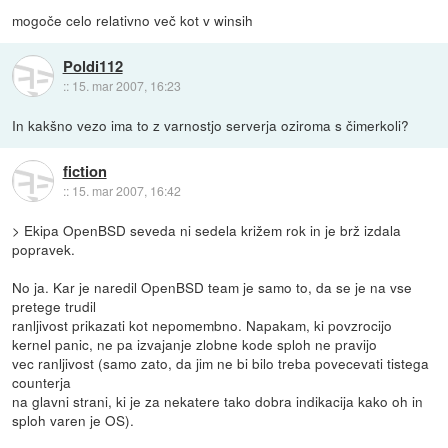
mogoče celo relativno več kot v winsih
Poldi112
::
15. mar 2007, 16:23
In kakšno vezo ima to z varnostjo serverja oziroma s čimerkoli?
fiction
::
15. mar 2007, 16:42
> Ekipa OpenBSD seveda ni sedela križem rok in je brž izdala
popravek.
No ja. Kar je naredil OpenBSD team je samo to, da se je na vse
pretege trudil
ranljivost prikazati kot nepomembno. Napakam, ki povzrocijo
kernel panic, ne pa izvajanje zlobne kode sploh ne pravijo
vec ranljivost (samo zato, da jim ne bi bilo treba povecevati tistega
counterja
na glavni strani, ki je za nekatere tako dobra indikacija kako oh in
sploh varen je OS).