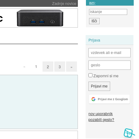
Išči:
Zadnje novice
Prijava
«
1
2
3
»
Zapomni si me
nov uporabnik
pozabili geslo?