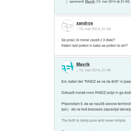
spremenil:
Mavrik
(
10. mar 2014 ob 21:43
)
xandros
::
10. mar 2014, 21:44
Se pravi, bi moral zaceti z 3 diski?
Kateri raid potem in kako se potem to siri?
Mavrik
::
10. mar 2014, 21:46
Em, kateri del "RAIDZ se ne da širiti" ni jase
Dokupiti moraš novo RAIDZ polje in ga dodat
Priporočam ti, da se naučiš osnove terminol
ipd.) - da ne boš brezveze zapravljal denarj
The truth is rarely pure and never simple.