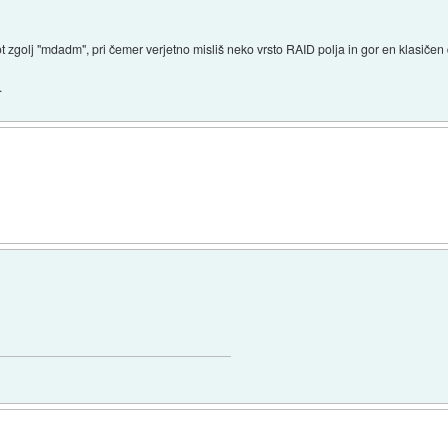
t zgolj "mdadm", pri čemer verjetno misliš neko vrsto RAID polja in gor en klasičen
.