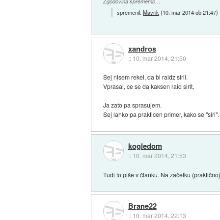
Zgodovina sprememb…
spremenil:
Mavrik
(
10. mar 2014 ob 21:47
)
xandros
::
10. mar 2014, 21:50
Sej nisem rekel, da bi raidz siril.
Vprasal, ce se da kaksen raid sirit,
Ja zato pa sprasujem.
Sej lahko pa prakticen primer, kako se "siri".
kogledom
::
10. mar 2014, 21:53
Tudi to piše v članku. Na začetku (praktično
Brane22
::
10. mar 2014, 22:13