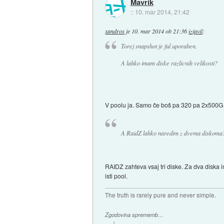
Mavrik
::
10. mar 2014, 21:42
xandros
je
10. mar 2014 ob 21:36
izjavil
:
Torej snapshot je ful uporaben.
A lahko imam diske razlicnih velikosti?
V poolu ja. Samo če boš pa 320 pa 2x500G 
A RaidZ lahko naredim z dvema diskoma? 
RAIDZ zahteva vsaj tri diske. Za dva diska i
isti pool.
The truth is rarely pure and never simple.
Zgodovina sprememb…