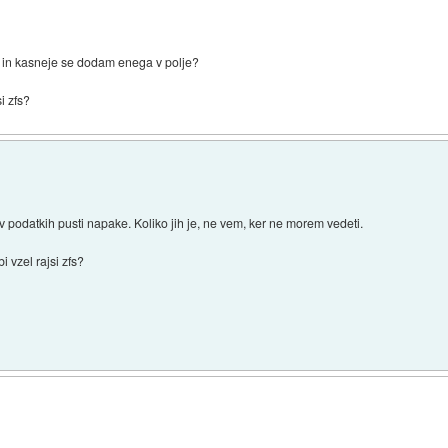
, in kasneje se dodam enega v polje?
si zfs?
podatkih pusti napake. Koliko jih je, ne vem, ker ne morem vedeti.
i vzel rajsi zfs?