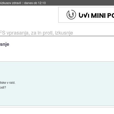
naslednji dve leti
::
danes ob 11:37
FS vprasanja, za in proti, izkusnje
usnje
diske v raid.
osti?