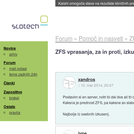
Sandisk že prodal več kot polovico SSD-jev za 
Forum
»
Pomoč in nasveti
»
Z
Novice
ZFS vprasanja, za in proti, izk
arhiv
Forum
mali oglasi
teme zadnjih 24h
xandros
Članki
::
10. mar 2014, 20:47
Zaposlitve
Postavim si en server, notri bi dal dva ali tri 
brskaj
Kaksna je prednost ZFS, pa kaksne so slab
Ostalo
pravila
Najbolje iz osebnih izkusenj.
jype