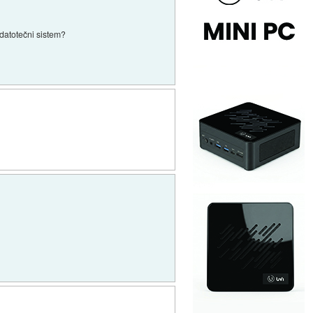
 datotečni sistem?