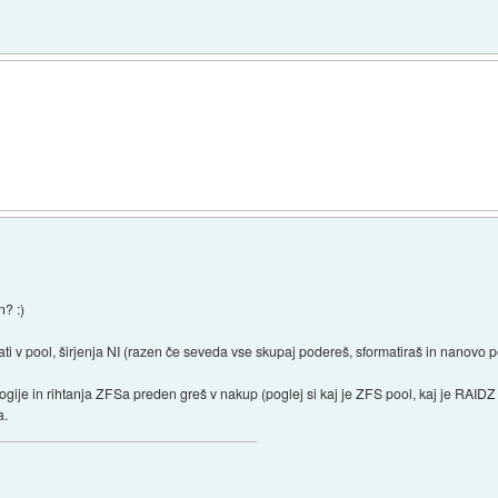
n? :)
i v pool, širjenja NI (razen če seveda vse skupaj podereš, sformatiraš in nanovo p
ogije in rihtanja ZFSa preden greš v nakup (poglej si kaj je ZFS pool, kaj je RAIDZ
a.