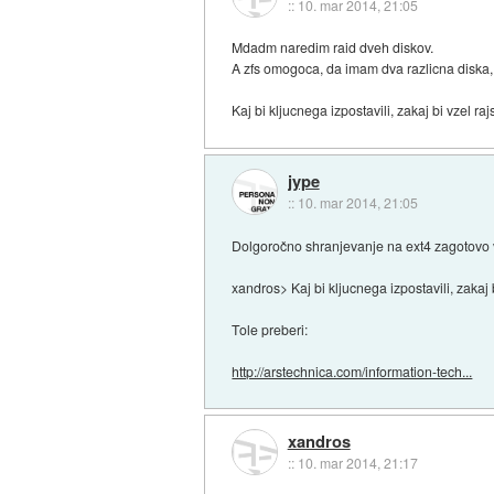
::
10. mar 2014, 21:05
Mdadm naredim raid dveh diskov.
A zfs omogoca, da imam dva razlicna diska
Kaj bi kljucnega izpostavili, zakaj bi vzel raj
jype
::
10. mar 2014, 21:05
Dolgoročno shranjevanje na ext4 zagotovo v 
xandros> Kaj bi kljucnega izpostavili, zakaj b
Tole preberi:
http://arstechnica.com/information-tech...
xandros
::
10. mar 2014, 21:17