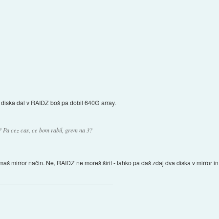
diska dal v RAIDZ boš pa dobil 640G array.
Pa cez cas, ce bom rabil, grem na 3?
maš mirror način. Ne, RAIDZ ne moreš širit - lahko pa daš zdaj dva diska v mirror in