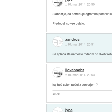
::
10. mar 2014, 20:50
Slabost je, da potrebuje ogromno pomnilnik
Prednosti so vse ostalo.
xandros
::
10. mar 2014, 20:51
Se splaca zfs namesto mdadm pri dveh treh
iloveboobz
::
10. mar 2014, 20:53
kaj boš sploh počel z serverjom ?
smoki
jype