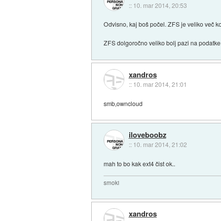
::
10. mar 2014, 20:53
Odvisno, kaj boš počel. ZFS je veliko več ko
ZFS dolgoročno veliko bolj pazi na podatke
xandros
::
10. mar 2014, 21:01
smb,owncloud
iloveboobz
::
10. mar 2014, 21:02
mah to bo kak ext4 čist ok..
smoki
xandros