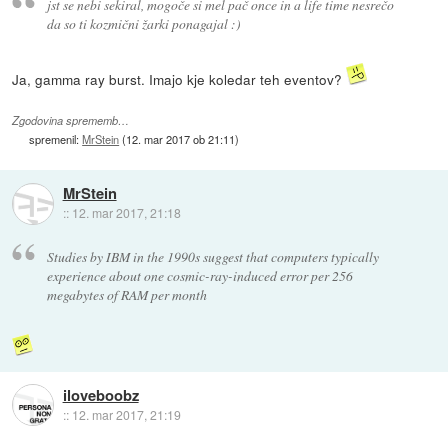
jst se nebi sekiral, mogoče si mel pač once in a life time nesrečo
da so ti kozmični žarki ponagajal :)
Ja, gamma ray burst. Imajo kje koledar teh eventov?
Zgodovina sprememb…
spremenil:
MrStein
(
12. mar 2017 ob 21:11
)
MrStein
::
12. mar 2017, 21:18
Studies by IBM in the 1990s suggest that computers typically
experience about one cosmic-ray-induced error per 256
megabytes of RAM per month
iloveboobz
::
12. mar 2017, 21:19