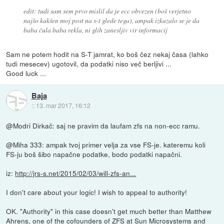
edit: tudi sam sem prvo mislil da je ecc obvezen (boš verjetno
najšo kakšen moj post na s-t glede tega), ampak izkazalo se je da
baba čula baba rekla, ni glih zanesljiv vir informacij
Sam ne potem hodit na S-T jamrat, ko boš čez nekaj časa (lahko
tudi mesecev) ugotovil, da podatki niso več berljivi ...
Good luck ...
Baja
::
13. mar 2017, 16:12
@Modri Dirkač: saj ne pravim da laufam zfs na non-ecc ramu.
@Miha 333: ampak tvoj primer velja za vse FS-je. kateremu koli
FS-ju boš šibo napačne podatke, bodo podatki napačni.
iz:
http://jrs-s.net/2015/02/03/will-zfs-an...
I don't care about your logic! I wish to appeal to authority!
OK. "Authority" in this case doesn't get much better than Matthew
Ahrens, one of the cofounders of ZFS at Sun Microsystems and