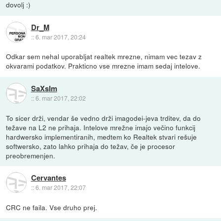
dovolj :)
Dr_M
::
6. mar 2017, 20:24
Odkar sem nehal uporabljat realtek mrezne, nimam vec tezav z
okvarami podatkov. Prakticno vse mrezne imam sedaj intelove.
SaXsIm
::
6. mar 2017, 22:02
To sicer drži, vendar še vedno drži imagodei-jeva trditev, da do
težave na L2 ne prihaja. Intelove mrežne imajo večino funkcij
hardwersko implementiranih, medtem ko Realtek stvari rešuje
softwersko, zato lahko prihaja do težav, če je procesor
preobremenjen.
Cervantes
::
6. mar 2017, 22:07
CRC ne faila. Vse druho prej.