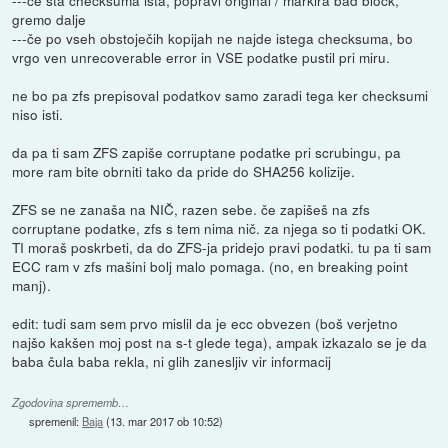
gremo dalje
---če po vseh obstoječih kopijah ne najde istega checksuma, bo
vrgo ven unrecoverable error in VSE podatke pustil pri miru.
ne bo pa zfs prepisoval podatkov samo zaradi tega ker checksumi
niso isti.
da pa ti sam ZFS zapiše corruptane podatke pri scrubingu, pa
more ram bite obrniti tako da pride do SHA256 kolizije.
ZFS se ne zanaša na NIČ, razen sebe. če zapišeš na zfs
corruptane podatke, zfs s tem nima nič. za njega so ti podatki OK.
TI moraš poskrbeti, da do ZFS-ja pridejo pravi podatki. tu pa ti sam
ECC ram v zfs mašini bolj malo pomaga. (no, en breaking point
manj).
edit: tudi sam sem prvo mislil da je ecc obvezen (boš verjetno
najšo kakšen moj post na s-t glede tega), ampak izkazalo se je da
baba čula baba rekla, ni glih zanesljiv vir informacij
Zgodovina sprememb…
spremenil:
Baja
(
13. mar 2017 ob 10:52
)