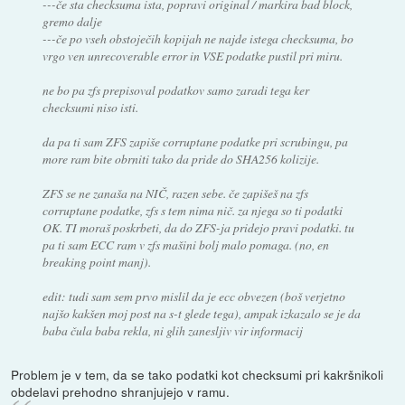
---če sta checksuma ista, popravi original / markira bad block,
gremo dalje
---če po vseh obstoječih kopijah ne najde istega checksuma, bo
vrgo ven unrecoverable error in VSE podatke pustil pri miru.
ne bo pa zfs prepisoval podatkov samo zaradi tega ker
checksumi niso isti.
da pa ti sam ZFS zapiše corruptane podatke pri scrubingu, pa
more ram bite obrniti tako da pride do SHA256 kolizije.
ZFS se ne zanaša na NIČ, razen sebe. če zapišeš na zfs
corruptane podatke, zfs s tem nima nič. za njega so ti podatki
OK. TI moraš poskrbeti, da do ZFS-ja pridejo pravi podatki. tu
pa ti sam ECC ram v zfs mašini bolj malo pomaga. (no, en
breaking point manj).
edit: tudi sam sem prvo mislil da je ecc obvezen (boš verjetno
najšo kakšen moj post na s-t glede tega), ampak izkazalo se je da
baba čula baba rekla, ni glih zanesljiv vir informacij
Problem je v tem, da se tako podatki kot checksumi pri kakršnikoli
obdelavi prehodno shranjujejo v ramu.