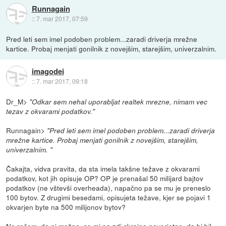
Runnagain
::
7. mar 2017, 07:59
Pred leti sem imel podoben problem...zaradi driverja mrežne
kartice. Probaj menjati gonilnik z novejšim, starejšim, univerzalnim.
imagodei
::
7. mar 2017, 09:18
Dr_M>
"Odkar sem nehal uporabljat realtek mrezne, nimam vec
tezav z okvarami podatkov."
Runnagain>
"Pred leti sem imel podoben problem...zaradi driverja
mrežne kartice. Probaj menjati gonilnik z novejšim, starejšim,
univerzalnim. "
Čakajta, vidva pravita, da sta imela takšne težave z okvarami
podatkov, kot jih opisuje OP? OP je prenašal 50 milijard bajtov
podatkov (ne vštevši overheada), napačno pa se mu je preneslo
100 bytov. Z drugimi besedami, opisujeta težave, kjer se pojavi 1
okvarjen byte na 500 milijonov bytov?
Ne rečem, da ni možno, se mi pa zdi skrajno neverjetno, da bi bil