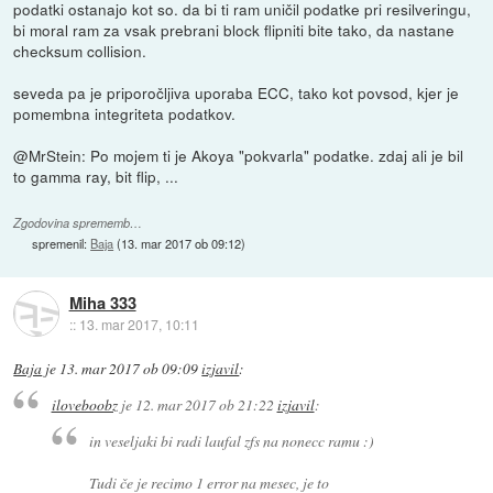
podatki ostanajo kot so. da bi ti ram uničil podatke pri resilveringu,
bi moral ram za vsak prebrani block flipniti bite tako, da nastane
checksum collision.
seveda pa je priporočljiva uporaba ECC, tako kot povsod, kjer je
pomembna integriteta podatkov.
@MrStein: Po mojem ti je Akoya "pokvarla" podatke. zdaj ali je bil
to gamma ray, bit flip, ...
Zgodovina sprememb…
spremenil:
Baja
(
13. mar 2017 ob 09:12
)
Miha 333
::
13. mar 2017, 10:11
Baja
je
13. mar 2017 ob 09:09
izjavil
:
iloveboobz
je
12. mar 2017 ob 21:22
izjavil
:
in veseljaki bi radi laufal zfs na nonecc ramu :)
Tudi če je recimo 1 error na mesec, je to