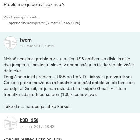
Problem se je pojavil čez noč ?
Zgodovina sprememb…
spremenilo:
konspirator
(
6. mar 2017 ob 17:56
)
twom
::
6. mar 2017, 18:13
Nekoč sem imel problem z zunanjim USB ohišjem za disk, imel je
dva jumperja, master in slave, v enem načinu mi je koraptalo večje
datoteke.
Drugič sem imel problem z USB na LAN D-Linkovim pretvornikom.
Če sem preko mreže na računalnik prenašal datoteko, ob tem sem
pa odpiral Gmail, mi je namesto da bi mi odprlo Gmail, v tistem
trenutku udarilo Blue screen (100% ponovljivo).
Tako da..., narobe je lahko karkoli.
b3D_950
::
6. mar 2017, 18:42
-menjaš realtek s čim boljšim?