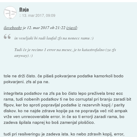
Baja
::
13. mar 2017, 09:09
iloveboobz
je
12. mar 2017 ob 21:22
izjavil
:
in veseljaki bi radi laufal zfs na nonecc ramu :)
Tudi če je recimo 1 error na mesec, je to katastrofalno (za zfs
anyway) :)
tole ne drži čisto. če pišeš pokvarjene podatke kamorkoli bodo
pokvarjeni. zfs al pa ne.
integriteta podatkov na zfs pa bo čisto lepo preživela brez ecc
rama, tudi nobenih podatkov ti ne bo corruptal pri branju zaradi bit
flipov, ker bo sproti popravljal podatke iz rezervnih kopij / parity
diskov. ko ne najde zdrave kopije pa ne popravlja več nič ampak
vrže ven unrecoverable error. in če so ti errorji zaradi rama, bo
zadeva špilala naprej ko boš zamenjal ploščico.
tudi pri resilveringu je zadeva ista. ko nebo zdravih kopij, error,