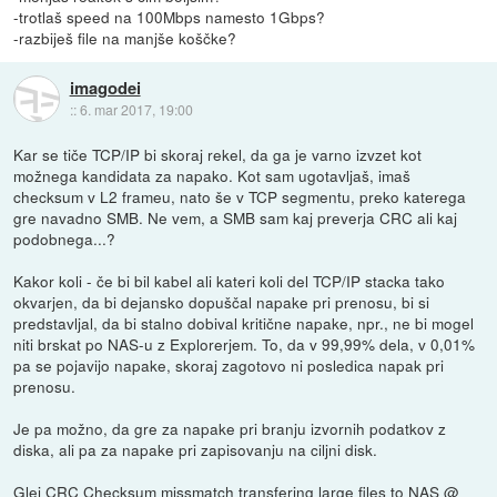
-trotlaš speed na 100Mbps namesto 1Gbps?
-razbiješ file na manjše koščke?
imagodei
::
6. mar 2017, 19:00
Kar se tiče TCP/IP bi skoraj rekel, da ga je varno izvzet kot
možnega kandidata za napako. Kot sam ugotavljaš, imaš
checksum v L2 frameu, nato še v TCP segmentu, preko katerega
gre navadno SMB. Ne vem, a SMB sam kaj preverja CRC ali kaj
podobnega...?
Kakor koli - če bi bil kabel ali kateri koli del TCP/IP stacka tako
okvarjen, da bi dejansko dopuščal napake pri prenosu, bi si
predstavljal, da bi stalno dobival kritične napake, npr., ne bi mogel
niti brskat po NAS-u z Explorerjem. To, da v 99,99% dela, v 0,01%
pa se pojavijo napake, skoraj zagotovo ni posledica napak pri
prenosu.
Je pa možno, da gre za napake pri branju izvornih podatkov z
diska, ali pa za napake pri zapisovanju na ciljni disk.
Glej
CRC Checksum missmatch transfering large files to NAS @