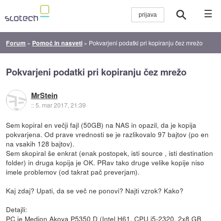
☰
Forum
»
Pomoč in nasveti
»
Pokvarjeni podatki pri kopiranju čez mrežo
Pokvarjeni podatki pri kopiranju čez mrežo
MrStein
::
5. mar 2017, 21:39
Sem kopiral en večji fajl (50GB) na NAS in opazil, da je kopija
pokvarjena. Od prave vrednosti se je razlikovalo 97 bajtov (po en
na vsakih 128 bajtov).
Sem skopiral še enkrat (enak postopek, isti source , isti destination
folder) in druga kopija je OK. PRav tako druge velike kopije niso
imele problemov (od takrat pač preverjam).
Kaj zdaj? Upati, da se več ne ponovi? Najti vzrok? Kako?
Detajli:
PC je Medion Akoya P5350 D (Intel H61, CPU i5-2320, 2x8 GB