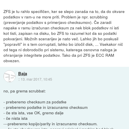
ZFS je tu rahlo specifičen, ker se slepo zanaša na to, da do okvare
podatkov v ram-u ne more priti. Problem je npr. scrubbing
(preverjanje podatkov s primerjavo checksumov). Če zaradi
napake v ramu izračunan checksum za nek blok podatkov ni isti
kot tisti, zapisan na disku, bo ZFS to razumel kot da so podatki
pokvarjeni. Možnih scenarijev je nato več. Lahko jih bo poskusil
"popraviti" in s tem corruptati, lahko bo izločil disk, ... Vsekakor nič
od tega ni dobrodočlo pri sistemu, katerega osnovna naloga je
ohranjanje integritete podatkov. Tako da pri ZFS je ECC RAM
obvezen.
Baja
::
13. mar 2017, 10:45
no, pa grema scrubbat:
- preberemo checksum za podatke
- preberemo podatke in izracunamo checksum
- če sta ista, vse OK, gremo dalje
- če nista ista
---preberemo kopijo/parity in izracunamo checksum.
---če sta checksuma ista, popravi original / markira bad block,