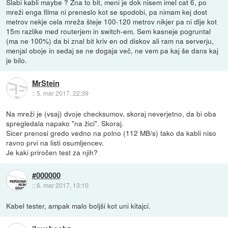
Slabi kabli maybe ? Zna to bit, meni je dok nisem imel cat 6, po
mreži enga filma ni preneslo kot se spodobi, pa nimam kej dost
metrov nekje cela mreža šteje 100-120 metrov nikjer pa ni dlje kot
15m razlike med routerjem in switch-em. Sem kasneje pogruntal
(ma ne 100%) da bi znal bit kriv en od diskov ali ram na serverju,
menjal oboje in sedaj se ne dogaja več, ne vem pa kaj še dans kaj
je bilo.
MrStein
::
5. mar 2017, 22:39
Na mreži je (vsaj) dvoje checksumov, skoraj neverjetno, da bi oba
spregledala napako "na žici". Skoraj.
Sicer prenosi gredo vedno na polno (112 MB/s) tako da kabli niso
ravno prvi na listi osumljencev.
Je kaki priročen test za njih?
#000000
::
6. mar 2017, 13:10
Kabel tester, ampak malo boljši kot uni kitajci.