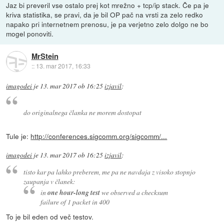
Jaz bi preveril vse ostalo prej kot mrežno + tcp/ip stack. Če pa je
kriva statistika, se pravi, da je bil OP pač na vrsti za zelo redko
napako pri internetnem prenosu, je pa verjetno zelo dolgo ne bo
mogel ponoviti.
MrStein
::
13. mar 2017, 16:33
imagodei
je
13. mar 2017 ob 16:25
izjavil
:
do originalnega članka ne morem dostopat
Tule je:
http://conferences.sigcomm.org/sigcomm/...
imagodei
je
13. mar 2017 ob 16:25
izjavil
:
tisto kar pa lahko preberem, me pa ne navdaja z visoko stopnjo
zaupanja v članek:
in
one hour-long test
we observed a checksum
failure of 1 packet in 400
To je bil eden od več testov.