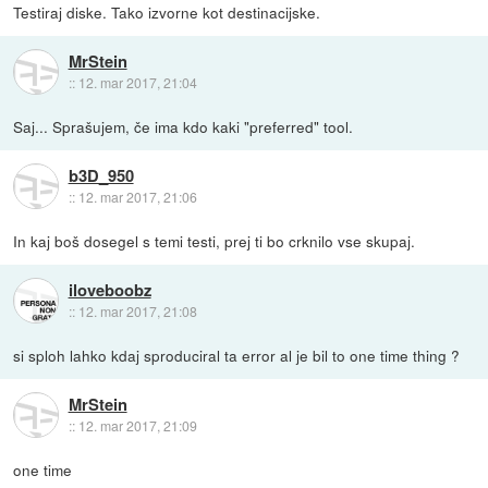
Testiraj diske. Tako izvorne kot destinacijske.
MrStein
::
12. mar 2017, 21:04
Saj... Sprašujem, če ima kdo kaki "preferred" tool.
b3D_950
::
12. mar 2017, 21:06
In kaj boš dosegel s temi testi, prej ti bo crknilo vse skupaj.
iloveboobz
::
12. mar 2017, 21:08
si sploh lahko kdaj sproduciral ta error al je bil to one time thing ?
MrStein
::
12. mar 2017, 21:09
one time