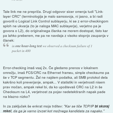
Tale link me ne prepriča. Drugi odgovor sicer omenja tudi "Link-
layer CRC" (terminologija je malo samosvoja, ni jasno, a bi radi
govorili o Logical Link Control sublayerju, ki se z error-checkingom
sploh ne ukvarja (to je naloga MAC sublayerja), verjetno pa je
govora o L2), do originalnega članka ne morem dostopat, tisto kar
pa lahko preberem, me pa ne navdaja z visoko stopnjo zaupanja v
članek:
in
one hour-long test
we observed a checksum failure of 1
packet in 400
Error-checking imaš vsaj 2x. Če gledamo prenos v lokalnem
omrežju, imaš FCS/CRC na Ethernet frameu, simple checksumo pa
še v TCP segmentu. Žal ne najdem podatka, ali SMB protokol dela
kakršno koli preverjanje, ampak... V statistiki in verjetnosti nisem
prav močan, ampak rekel bi, da ko upoštevaš CRC na L2 in še
Checksum na L4, verjetnost za pojav nedetektiranih napak pade
na blazno nizko?
In za zaključek še enkrat moja trditev:
"Kar se tiče TCP/IP
bi skoraj
rekel
, da ga je varno izvzet kot možnega kandidata za napako."