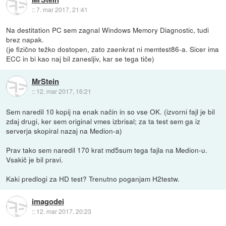
::
7. mar 2017, 21:41
Na destitation PC sem zagnal Windows Memory Diagnostic, tudi
brez napak.
(je fizično težko dostopen, zato zaenkrat ni memtest86-a. Sicer ima
ECC in bi kao naj bil zanesljiv, kar se tega tiče)
MrStein
::
12. mar 2017, 16:21
Sem naredil 10 kopij na enak način in so vse OK. (izvorni fajl je bil
zdaj drugi, ker sem original vmes izbrisal; za ta test sem ga iz
serverja skopiral nazaj na Medion-a)
Prav tako sem naredil 170 krat md5sum tega fajla na Medion-u.
Vsakič je bil pravi.
Kaki predlogi za HD test? Trenutno poganjam H2testw.
imagodei
::
12. mar 2017, 20:23