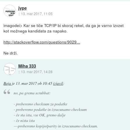
jype
::
13. mar 2017, 11:05
imagodei> Kar se tiče TCP/IP bi skoraj rekel, da ga je varno izvzet
kot možnega kandidata za napako.
http://stackoverflow.com/questions/9029...
Ne drži.
Miha 333
::
13. mar 2017, 14:28
Baja
je
13. mar 2017 ob 10:45
izjavil
:
no, pa grema scrubbat:
- preberemo checksum za podatke
- preberemo podatke in izracunamo checksum
- če sta ista, vse OK, gremo dalje
- če nista ista
---preberemo kopijo/parity in izracunamo checksum.