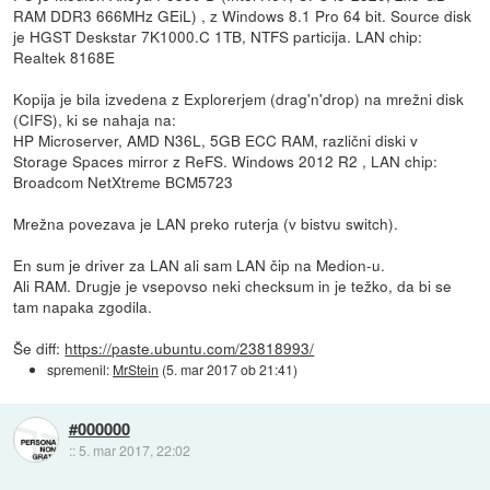
RAM DDR3 666MHz GEiL) , z Windows 8.1 Pro 64 bit. Source disk
je HGST Deskstar 7K1000.C 1TB, NTFS particija. LAN chip:
Realtek 8168E
Kopija je bila izvedena z Explorerjem (drag'n'drop) na mrežni disk
(CIFS), ki se nahaja na:
HP Microserver, AMD N36L, 5GB ECC RAM, različni diski v
Storage Spaces mirror z ReFS. Windows 2012 R2 , LAN chip:
Broadcom NetXtreme BCM5723
Mrežna povezava je LAN preko ruterja (v bistvu switch).
En sum je driver za LAN ali sam LAN čip na Medion-u.
Ali RAM. Drugje je vsepovso neki checksum in je težko, da bi se
tam napaka zgodila.
Še diff:
https://paste.ubuntu.com/23818993/
spremenil:
MrStein
(
5. mar 2017 ob 21:41
)
#000000
::
5. mar 2017, 22:02