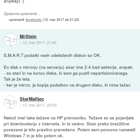
anyway) :)
Zgodovina sprememb…
spremenil:
iloveboobz
(
12. mar 2017 ob 21:22
)
MrStein
::
12. mar 2017, 21:40
S.M.A.R.T podatki vseh udeleženih diskov so OK.
En disk v mirrorju (na serverju) sicer ima 2-4 bad sektorje, ampak:
- so stari in na koncu diska, ki sem ga pustil neparticioniranega.
Tak je že leta.
- ker je mirror, je kopija podatkov na drugem disku, ki nima težav.
StarMafijec
::
12. mar 2017, 23:20
Nekoč imel take težave na HP prenosniku. Težave so se pojavljale
pri downlovdanju z interneta. In to vedno. Sicer preko brezžične
povezave je bilo pravilno prenešeno. Potem sem ponovno namestil
Windows 7 in je bilo potem ok.