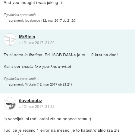
And you thought i was joking :)
Zgodovina sprememb…
spremenil:
iloveboobz
(
12. mar 2017 ob 21:20
)
MrStein
::
12. mar 2017, 21:20
To ni
. Pri 16GB RAM-a je to ... 2 krat na dan!
once in lifetime
Kar sicer
smells like you-know-what
Zgodovina sprememb…
spremenil:
MrStein
(
12. mar 2017 ob 21:21
)
iloveboobz
::
12. mar 2017, 21:22
in veseljaki bi radi laufal zfs na nonecc ramu :)
Tudi če je recimo 1 error na mesec, je to katastrofalno (za zfs