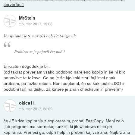
serverfault
MrStein
::
6. mar 2017, 19:08
konspirator
je
6. mar 2017 ob 17:54
izjavil
:
Problem se je pojavil čez noč ?
Enkraten dogodek je bil.
(od takrat preverjam vsako podobno narejeno kopijo in še ni bilo
ponovitve te težave. Če pa je še kje kaki stari fajl imel enak
problem, pa težko rečem. Bom pogledal, če so kaki public ISO in
podobni fajli na disku, za katere je znan checksum in preverim)
okica11
::
6. mar 2017, 20:09
če JE krivo kopiranje z explorerejm, probaj
FastCopy
. Meni zelo
ljub program, ma kar nekaj funkcij, ki jih windows nima pri
kopiranju. Prenesi ga, odpri help in preberi kaj vse zna. Najbrž zna