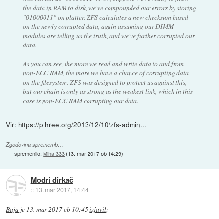
the data in RAM to disk, we've compounded our errors by storing
"01000011" on platter. ZFS calculates a new checksum based
on the newly corrupted data, again assuming our DIMM
modules are telling us the truth, and we've further corrupted our
data.
As you can see, the more we read and write data to and from
non-ECC RAM, the more we have a chance of corrupting data
on the filesystem. ZFS was designed to protect us against this,
but our chain is only as strong as the weakest link, which in this
case is non-ECC RAM corrupting our data.
Vir:
https://pthree.org/2013/12/10/zfs-admin...
Zgodovina sprememb…
spremenilo:
Miha 333
(
13. mar 2017 ob 14:29
)
Modri dirkač
::
13. mar 2017, 14:44
Baja
je
13. mar 2017 ob 10:45
izjavil
: