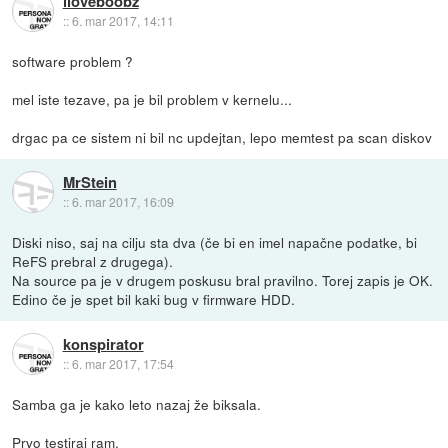
iloveboobz
::
6. mar 2017, 14:11
software problem ?
mel iste tezave, pa je bil problem v kernelu...
drgac pa ce sistem ni bil nc updejtan, lepo memtest pa scan diskov
MrStein
::
6. mar 2017, 16:09
Diski niso, saj na cilju sta dva (če bi en imel napačne podatke, bi
ReFS prebral z drugega).
Na source pa je v drugem poskusu bral pravilno. Torej zapis je OK.
Edino če je spet bil kaki bug v firmware HDD.
konspirator
::
6. mar 2017, 17:54
Samba ga je kako leto nazaj že biksala.
Prvo testiraj ram.