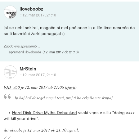
iloveboobz
::
12. mar 2017, 21:10
jst se nebi sekiral, mogoče si mel pač once in a life time nesrečo da
so ti kozmični žarki ponagajal :)
Zgodovina sprememb…
spremenil:
iloveboobz
(
12. mar 2017 ob 21:10
)
MrStein
::
12. mar 2017, 21:10
b3D_950
je
12. mar 2017 ob 21:06
izjavil
:
In kaj boš dosegel s temi testi, prej ti bo crknilo vse skupaj.
--->
Hard Disk Drive Myths Debunked
vsaki vnos v stilu "doing
xxxx
will kill your drive".
iloveboobz
je
12. mar 2017 ob 21:10
izjavil
: