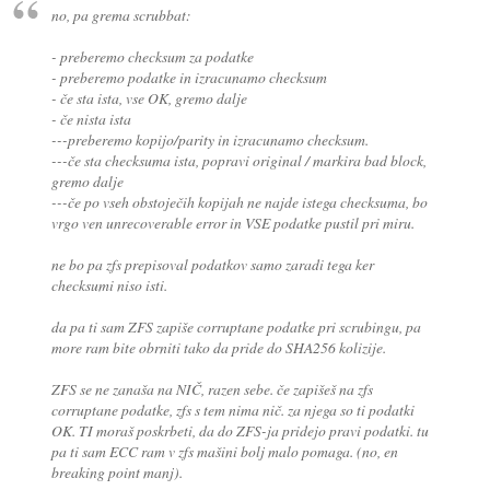
no, pa grema scrubbat:
- preberemo checksum za podatke
- preberemo podatke in izracunamo checksum
- če sta ista, vse OK, gremo dalje
- če nista ista
---preberemo kopijo/parity in izracunamo checksum.
---če sta checksuma ista, popravi original / markira bad block,
gremo dalje
---če po vseh obstoječih kopijah ne najde istega checksuma, bo
vrgo ven unrecoverable error in VSE podatke pustil pri miru.
ne bo pa zfs prepisoval podatkov samo zaradi tega ker
checksumi niso isti.
da pa ti sam ZFS zapiše corruptane podatke pri scrubingu, pa
more ram bite obrniti tako da pride do SHA256 kolizije.
ZFS se ne zanaša na NIČ, razen sebe. če zapišeš na zfs
corruptane podatke, zfs s tem nima nič. za njega so ti podatki
OK. TI moraš poskrbeti, da do ZFS-ja pridejo pravi podatki. tu
pa ti sam ECC ram v zfs mašini bolj malo pomaga. (no, en
breaking point manj).