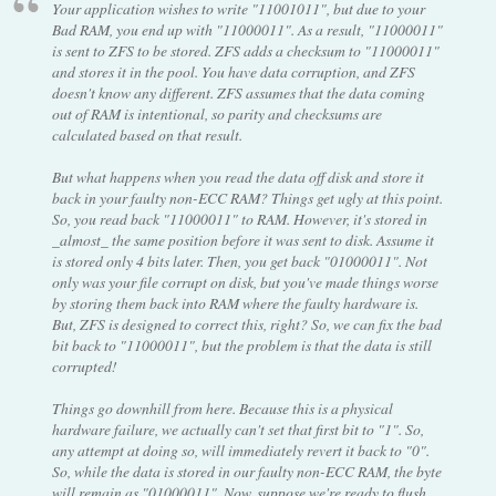
Your application wishes to write "11001011", but due to your
Bad RAM, you end up with "11000011". As a result, "11000011"
is sent to ZFS to be stored. ZFS adds a checksum to "11000011"
and stores it in the pool. You have data corruption, and ZFS
doesn't know any different. ZFS assumes that the data coming
out of RAM is intentional, so parity and checksums are
calculated based on that result.
But what happens when you read the data off disk and store it
back in your faulty non-ECC RAM? Things get ugly at this point.
So, you read back "11000011" to RAM. However, it's stored in
_almost_ the same position before it was sent to disk. Assume it
is stored only 4 bits later. Then, you get back "01000011". Not
only was your file corrupt on disk, but you've made things worse
by storing them back into RAM where the faulty hardware is.
But, ZFS is designed to correct this, right? So, we can fix the bad
bit back to "11000011", but the problem is that the data is still
corrupted!
Things go downhill from here. Because this is a physical
hardware failure, we actually can't set that first bit to "1". So,
any attempt at doing so, will immediately revert it back to "0".
So, while the data is stored in our faulty non-ECC RAM, the byte
will remain as "01000011". Now, suppose we're ready to flush