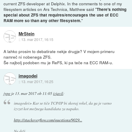
current ZFS developer at Delphix. In the comments to one of my
filesystem articles on Ars Technica, Matthew said "
There's nothing
special about ZFS that requires/encourages the use of ECC
"
RAM more so than any other filesystem.
MrStein
::
13. mar 2017, 16:15
A lahko prosim to debatirate nekje drugje? V mojem primeru
namreč ni nobenega ZFS.
Še najbolj podoben mu je ReFS, ki pa teče na ECC RAM-u.
imagodei
::
13. mar 2017, 16:25
jype
je
13. mar 2017 ob 11:05
izjavil
:
imagodei> Kar se tiče TCP/IP bi skoraj rekel, da ga je varno
izvzet kot možnega kandidata za napako.
http://stackoverflow.com/questions/9029...
Ne drži.