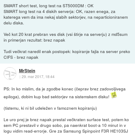
SMART short test, long test na ST5000DM : OK
SMART long test na 4 diskih serverja: OK, razen enega, za
katerega vem da ima nekaj slabih sektorjev, na neparticioniranem
delu diska.
Več kot 20 krat prebran ves disk (vsi štirje na serverju) z md5sum
in primerjan rezultat: brez napak
Tudi večkrat naredil enak postopek: kopiranje fajla na server preko
CIFS - brez napak
MrStein
::
29. mar 2017, 18:44
PS: In ko mislim, da je zgodbe konec (čeprav brez zadovoljivega
epiloga), dobim kup bad sektorjev na sistemskem disku!
(tistemu, ki ni bil udeležen v famoznem kopiranju)
Le uro prej je brez napak prestal večkraten surface test, potem ko
sem PC prestavil v drugo sobo, pa naenkrat boot-a 10 minut in v
logu vidim read-errorje. Gre za Samsung Spinpoint F3R HE103SJ