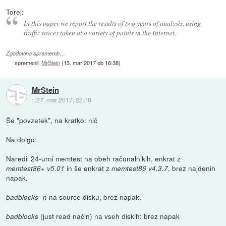
Torej:
In this paper we report the results of two years of analysis, using
traffic traces taken at a variety of points in the Internet.
Zgodovina sprememb…
spremenil:
MrStein
(
13. mar 2017 ob 16:38
)
MrStein
::
27. mar 2017, 22:16
Še "povzetek", na kratko: nič
Na dolgo:
Naredil 24-urni memtest na obeh računalnikih, enkrat z
in še enkrat z
, brez najdenih
memtest86+ v5.01
memtest86 v4.3.7
napak.
na source disku, brez napak.
badblocks -n
(just read način) na vseh diskih: brez napak
badblocks