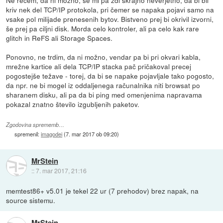
kriv nek del TCP/IP protokola, pri čemer se napaka pojavi samo na
vsake pol milijade prenesenih bytov. Bistveno prej bi okrivil izvorni,
še prej pa ciljni disk. Morda celo kontroler, ali pa celo kak rare
glitch in ReFS ali Storage Spaces.
Ponovno, ne trdim, da ni možno, vendar pa bi pri okvari kabla,
mrežne kartice ali dela TCP/IP stacka pač pričakoval precej
pogostejše težave - torej, da bi se napake pojavljale tako pogosto,
da npr. ne bi mogel iz oddaljenega računalnika niti browsat po
sharanem disku, ali pa da bi ping med omenjenima napravama
pokazal znatno število izgubljenih paketov.
Zgodovina sprememb…
spremenil:
imagodei
(
7. mar 2017 ob 09:20
)
MrStein
::
7. mar 2017, 21:16
memtest86+ v5.01 je tekel 22 ur (7 prehodov) brez napak, na
source sistemu.
MrStein