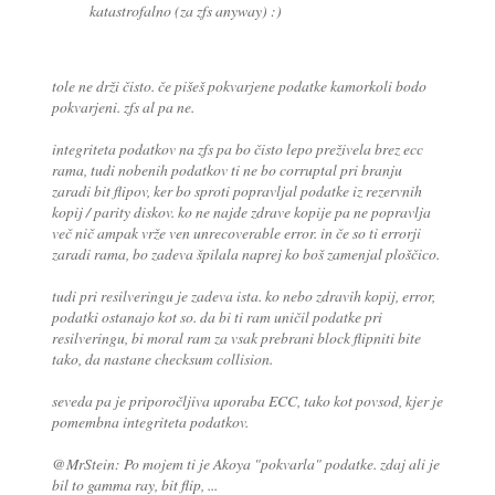
katastrofalno (za zfs anyway) :)
tole ne drži čisto. če pišeš pokvarjene podatke kamorkoli bodo
pokvarjeni. zfs al pa ne.
integriteta podatkov na zfs pa bo čisto lepo preživela brez ecc
rama, tudi nobenih podatkov ti ne bo corruptal pri branju
zaradi bit flipov, ker bo sproti popravljal podatke iz rezervnih
kopij / parity diskov. ko ne najde zdrave kopije pa ne popravlja
več nič ampak vrže ven unrecoverable error. in če so ti errorji
zaradi rama, bo zadeva špilala naprej ko boš zamenjal ploščico.
tudi pri resilveringu je zadeva ista. ko nebo zdravih kopij, error,
podatki ostanajo kot so. da bi ti ram uničil podatke pri
resilveringu, bi moral ram za vsak prebrani block flipniti bite
tako, da nastane checksum collision.
seveda pa je priporočljiva uporaba ECC, tako kot povsod, kjer je
pomembna integriteta podatkov.
@MrStein: Po mojem ti je Akoya "pokvarla" podatke. zdaj ali je
bil to gamma ray, bit flip, ...