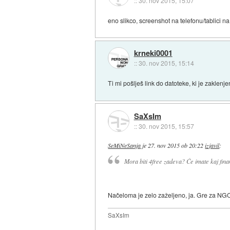
::
30. nov 2015, 15:07
eno slikco, screenshot na telefonu/tablici 
krneki0001
::
30. nov 2015, 15:14
Ti mi pošlješ link do datoteke, ki je zaklenje
SaXsIm
::
30. nov 2015, 15:57
SeMiNeSanja
je
27. nov 2015 ob 20:22
izjavil
:
Mora biti 4free zadeva? Če imate kaj financ
Načeloma je zelo zaželjeno, ja. Gre za NGO
SaXsIm