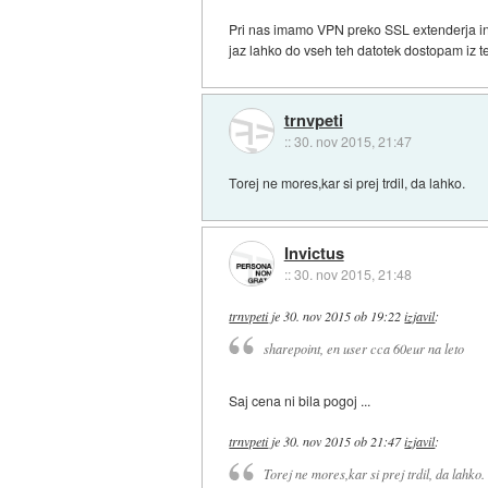
Pri nas imamo VPN preko SSL extenderja in
jaz lahko do vseh teh datotek dostopam iz tel
trnvpeti
::
30. nov 2015, 21:47
Torej ne mores,kar si prej trdil, da lahko.
Invictus
::
30. nov 2015, 21:48
trnvpeti
je
30. nov 2015 ob 19:22
izjavil
:
sharepoint, en user cca 60eur na leto
Saj cena ni bila pogoj ...
trnvpeti
je
30. nov 2015 ob 21:47
izjavil
:
Torej ne mores,kar si prej trdil, da lahko.