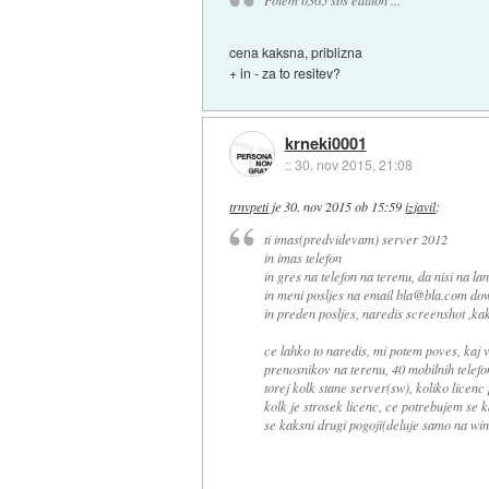
Potem o365 sbs edition ...
cena kaksna, priblizna
+ in - za to resitev?
krneki0001
::
30. nov 2015, 21:08
trnvpeti
je
30. nov 2015 ob 15:59
izjavil
:
ti imas(predvidevam) server 2012
in imas telefon
in gres na telefon na terenu, da nisi na la
in meni posljes na email bla@bla.com dow
in preden posljes, naredis screenshot ,kak
ce lahko to naredis, mi potem poves, kaj 
prenosnikov na terenu, 40 mobilnih telefon
torej kolk stane server(sw), koliko licenc
kolk je strosek licenc, ce potrebujem se 
se kaksni drugi pogoji(deluje samo na win