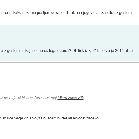
na terenu, kako nekomu posljem download link na njegov mail zasciten z geslom
na z geslom. In kaj, ne moreš tega odpreti? DL link iz kje? Iz serverja 2012 al ...?
 na voljo, bi bil tu še Novell oz. zdaj
Micro Focus Filr
.
, malce večje društvo, zato iščem buđet ali no-cost zadevo.