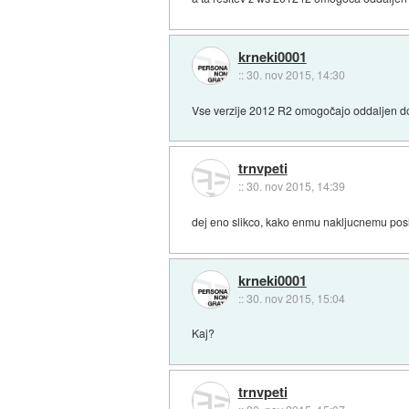
krneki0001
::
30. nov 2015, 14:30
Vse verzije 2012 R2 omogočajo oddaljen do
trnvpeti
::
30. nov 2015, 14:39
dej eno slikco, kako enmu nakljucnemu pos
krneki0001
::
30. nov 2015, 15:04
Kaj?
trnvpeti