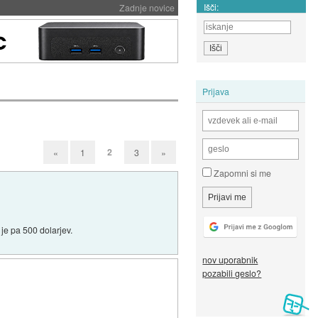
Išči:
Zadnje novice
Prijava
2
«
1
3
»
Zapomni si me
je pa 500 dolarjev.
nov uporabnik
pozabili geslo?