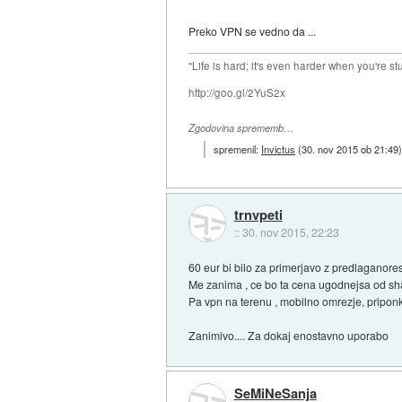
Preko VPN se vedno da ...
"Life is hard; it's even harder when you're st
http://goo.gl/2YuS2x
Zgodovina sprememb…
spremenil:
Invictus
(
30. nov 2015 ob 21:49
trnvpeti
::
30. nov 2015, 22:23
60 eur bi bilo za primerjavo z predlaganore
Me zanima , ce bo ta cena ugodnejsa od sh
Pa vpn na terenu , mobilno omrezje, priponke
Zanimivo.... Za dokaj enostavno uporabo
SeMiNeSanja