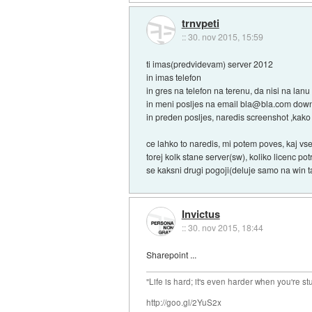
trnvpeti
::
30. nov 2015, 15:59
ti imas(predvidevam) server 2012
in imas telefon
in gres na telefon na terenu, da nisi na lanu
in meni posljes na email bla@bla.com down 
in preden posljes, naredis screenshot ,kako
ce lahko to naredis, mi potem poves, kaj vs
torej kolk stane server(sw), koliko licenc p
se kaksni drugi pogoji(deluje samo na win 
Invictus
::
30. nov 2015, 18:44
Sharepoint ...
"Life is hard; it's even harder when you're st
http://goo.gl/2YuS2x