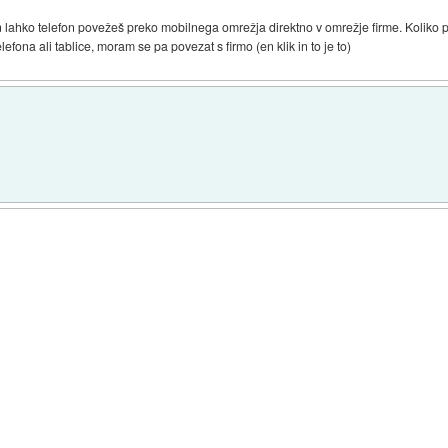
 lahko telefon povežeš preko mobilnega omrežja direktno v omrežje firme. Koliko
efona ali tablice, moram se pa povezat s firmo (en klik in to je to)