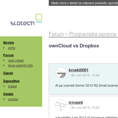
ByteDance trenira največji model umetne intel
Forum
»
Programska oprema
Novice
ownCloud vs Dropbox
arhiv
Forum
mali oglasi
teme zadnjih 24h
krneki0001
Članki
::
30. nov 2015, 13:42
Zaposlitve
Al pa vzameš Server 2012 R2 Small business
brskaj
Ostalo
pravila
trnvpeti
::
30. nov 2015, 14:00
a ta resitev z ws 2012 r2 omogoca oddaljen