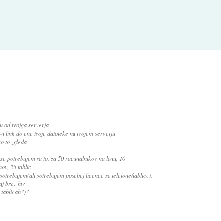
nu od tvojga serverja
n link do ene tvoje datoteke na tvojem serverju
o to zgleda
vse potrebujem za to, za 50 racunalnikov na lanu, 10
ov, 25 tablic
 potrebujem(ali potrebujem posebej licence za telefone/tablice),
kaj brez hw
 tablicah?)?