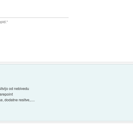
upid."
)
sitvijo od nebivedu
arepoint
, dodatne resitve,.....