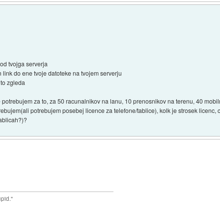
 od tvojga serverja
link do ene tvoje datoteke na tvojem serverju
 to zgleda
e potrebujem za to, za 50 racunalnikov na lanu, 10 prenosnikov na terenu, 40 mobiln
otrebujem(ali potrebujem posebej licence za telefone/tablice), kolk je strosek licenc
tablicah?)?
upid."