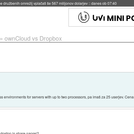
igence doslej
::
včeraj ob 21:37
»
ownCloud vs Dropbox
 environments for servers with up to two processors, pa imaš za 25 userjev. Cena 
 dostop in share naprej?