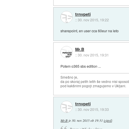
trnvpeti
::
30. nov 2015, 19:22
sharepoint, en user cca 60eur na leto
Mr.B
::
30. nov 2015, 19:31
Potem o365 sbs edition ...
Smešno je,
da po skoraj petih letih še vedno nisi sposo
pod kakšnimi pogoji zmagujemo v Ukljani.
trnvpeti
::
30. nov 2015, 19:33
Mr.B
je
30. nov 2015 ob 19:31
izjavil
: