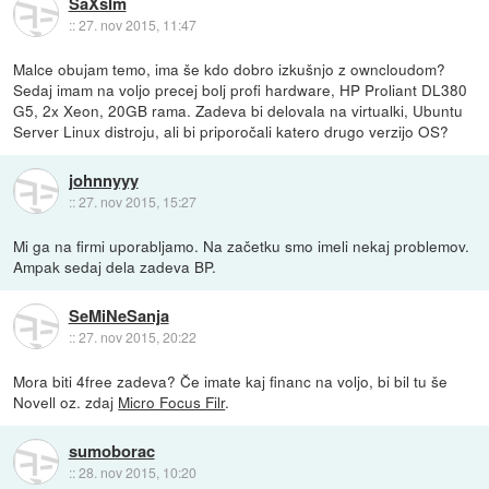
SaXsIm
::
27. nov 2015, 11:47
Malce obujam temo, ima še kdo dobro izkušnjo z owncloudom?
Sedaj imam na voljo precej bolj profi hardware, HP Proliant DL380
G5, 2x Xeon, 20GB rama. Zadeva bi delovala na virtualki, Ubuntu
Server Linux distroju, ali bi priporočali katero drugo verzijo OS?
johnnyyy
::
27. nov 2015, 15:27
Mi ga na firmi uporabljamo. Na začetku smo imeli nekaj problemov.
Ampak sedaj dela zadeva BP.
SeMiNeSanja
::
27. nov 2015, 20:22
Mora biti 4free zadeva? Če imate kaj financ na voljo, bi bil tu še
Novell oz. zdaj
Micro Focus Filr
.
sumoborac
::
28. nov 2015, 10:20