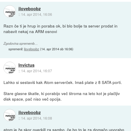
iloveboobz
::
14. apr 2014, 16:06
Razn če ti je hrup in poraba ok, bi blo bolje ta server prodat in
nabavit nekaj na ARM osnovi
Zgodovina sprememb…
spremenil:
iloveboobz
(
14. apr 2014 ob 16:06
)
Invictus
::
14. apr 2014, 16:07
Lahko si sestaviš kak Atom serverček. Imaš plate z 8 SATA porti.
Stare glasne škatle, ki porabijo več štroma na leto kot je plačljiv
disk space, pač niso več opcija.
iloveboobz
::
14. apr 2014, 16:08
atom je že skor overkill za sambo, če bo to le za domačo uporabo