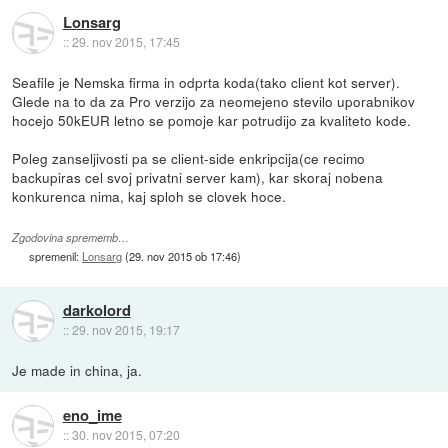
Lonsarg
::
29. nov 2015, 17:45
Seafile je Nemska firma in odprta koda(tako client kot server).
Glede na to da za Pro verzijo za neomejeno stevilo uporabnikov
hocejo 50kEUR letno se pomoje kar potrudijo za kvaliteto kode.
Poleg zanseljivosti pa se client-side enkripcija(ce recimo
backupiras cel svoj privatni server kam), kar skoraj nobena
konkurenca nima, kaj sploh se clovek hoce.
Zgodovina sprememb…
spremenil:
Lonsarg
(
29. nov 2015 ob 17:46
)
darkolord
::
29. nov 2015, 19:17
Je made in china, ja.
eno_ime
::
30. nov 2015, 07:20