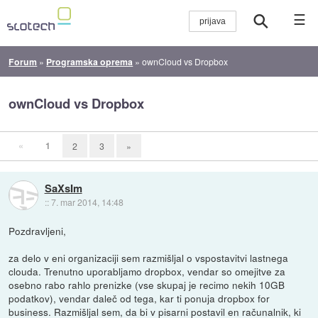
☰
Forum
»
Programska oprema
»
ownCloud vs Dropbox
ownCloud vs Dropbox
«
1
2
3
»
SaXsIm
::
7. mar 2014, 14:48
Pozdravljeni,
za delo v eni organizaciji sem razmišljal o vspostavitvi lastnega
clouda. Trenutno uporabljamo dropbox, vendar so omejitve za
osebno rabo rahlo prenizke (vse skupaj je recimo nekih 10GB
podatkov), vendar daleč od tega, kar ti ponuja dropbox for
business. Razmišljal sem, da bi v pisarni postavil en računalnik, ki