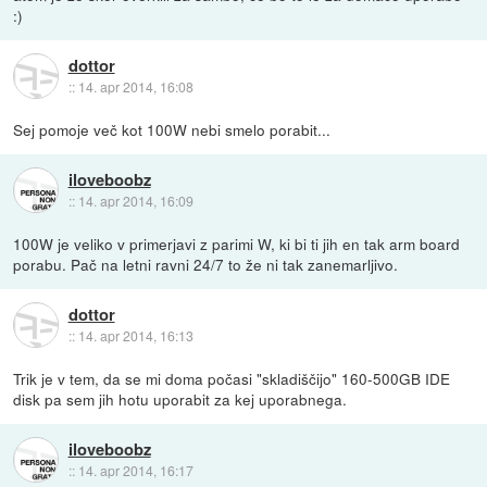
:)
dottor
::
14. apr 2014, 16:08
Sej pomoje več kot 100W nebi smelo porabit...
iloveboobz
::
14. apr 2014, 16:09
100W je veliko v primerjavi z parimi W, ki bi ti jih en tak arm board
porabu. Pač na letni ravni 24/7 to že ni tak zanemarljivo.
dottor
::
14. apr 2014, 16:13
Trik je v tem, da se mi doma počasi "skladiščijo" 160-500GB IDE
disk pa sem jih hotu uporabit za kej uporabnega.
iloveboobz
::
14. apr 2014, 16:17