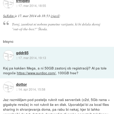
trnvpeti
::
17. mar 2014, 18:55
SaXsIm
je
17. mar 2014 ob 18:53
izjavil
:
Torej, zaenkrat ni nobene pametne varijante, ki bi delala skoraj
"out-of-the-box?" Škoda.
btsync
gddr85
::
17. mar 2014, 19:13
Kaj pa kakšen Mega, a ni 50GB zastonj ob registraciji? Al pa tole
mogoče
https://www.surdoc.com/
, 100GB free?
dottor
::
14. apr 2014, 15:58
Jaz razmišljam pod posteljo ruknit naš serverček (c2d, 5Gb rama +
gigabyte mreža) in not ruknit še en disk. Uporabljal bi za local files
sharing in shranjevanja doma, pa rabu bi nekaj, kjer bi lahko