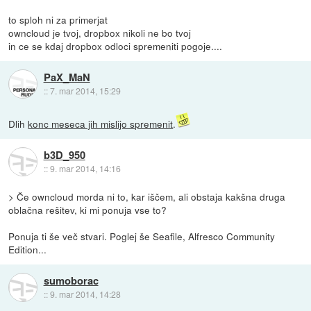
to sploh ni za primerjat
owncloud je tvoj, dropbox nikoli ne bo tvoj
in ce se kdaj dropbox odloci spremeniti pogoje....
PaX_MaN
::
7. mar 2014, 15:29
Dlih
konc meseca jih mislijo spremenit
.
b3D_950
::
9. mar 2014, 14:16
> Če owncloud morda ni to, kar iščem, ali obstaja kakšna druga
oblačna rešitev, ki mi ponuja vse to?
Ponuja ti še več stvari. Poglej še Seafile, Alfresco Community
Edition...
sumoborac
::
9. mar 2014, 14:28