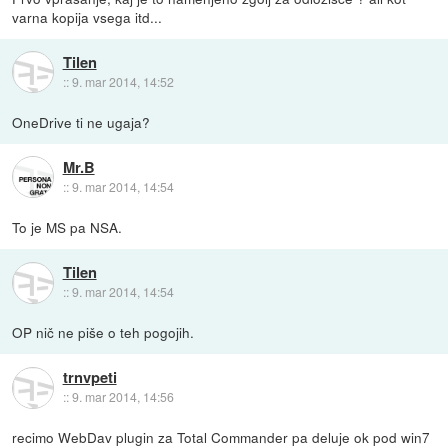
varna kopija vsega itd...
Tilen
::
9. mar 2014, 14:52
OneDrive ti ne ugaja?
Mr.B
::
9. mar 2014, 14:54
To je MS pa NSA.
Tilen
::
9. mar 2014, 14:54
OP nič ne piše o teh pogojih.
trnvpeti
::
9. mar 2014, 14:56
recimo WebDav plugin za Total Commander pa deluje ok pod win7