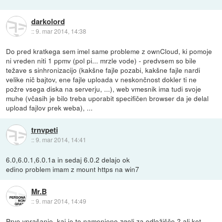
darkolord
::
9. mar 2014, 14:38
Do pred kratkega sem imel same probleme z ownCloud, ki pomoje
ni vreden niti 1 ppmv (pol pi... mrzle vode) - predvsem so bile
težave s sinhronizacijo (kakšne fajle pozabi, kakšne fajle nardi
velike nič bajtov, ene fajle uploada v neskončnost dokler ti ne
požre vsega diska na serverju, ...), web vmesnik ima tudi svoje
muhe (včasih je bilo treba uporabit specifičen browser da je delal
upload fajlov prek weba), ...
trnvpeti
::
9. mar 2014, 14:41
6.0,6.0.1,6.0.1a in sedaj 6.0.2 delajo ok
edino problem imam z mount https na win7
Mr.B
::
9. mar 2014, 14:49
Prvo vprašanje, kaj je to namenjeno zgolj za odložišče ? ali kot