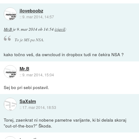
iloveboobz
::
9. mar 2014, 14:57
Mr.B
je
9. mar 2014 ob 14:54
izjavil
:
To je MS pa NSA.
kako točno veš, da owncloud in dropbox tudi ne čekira NSA ?
Mr.B
::
9. mar 2014, 15:04
Sej bo pri sebi postavil.
SaXsIm
::
17. mar 2014, 18:53
Torej, zaenkrat ni nobene pametne varijante, ki bi delala skoraj
"out-of-the-box?" Škoda.