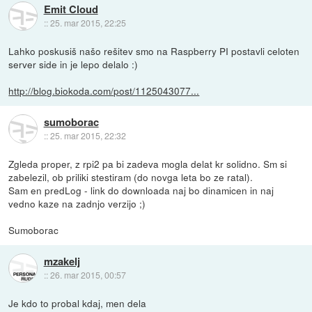
Emit Cloud
::
25. mar 2015, 22:25
Lahko poskusiš našo rešitev smo na Raspberry PI postavli celoten
server side in je lepo delalo :)
http://blog.biokoda.com/post/1125043077...
sumoborac
::
25. mar 2015, 22:32
Zgleda proper, z rpi2 pa bi zadeva mogla delat kr solidno. Sm si
zabelezil, ob priliki stestiram (do novga leta bo ze ratal).
Sam en predLog - link do downloada naj bo dinamicen in naj
vedno kaze na zadnjo verzijo ;)
Sumoborac
mzakelj
::
26. mar 2015, 00:57
Je kdo to probal kdaj, men dela