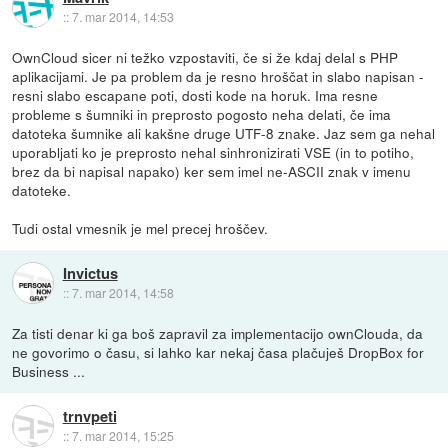
::
7. mar 2014, 14:53
OwnCloud sicer ni težko vzpostaviti, če si že kdaj delal s PHP
aplikacijami. Je pa problem da je resno hroščat in slabo napisan -
resni slabo escapane poti, dosti kode na horuk. Ima resne
probleme s šumniki in preprosto pogosto neha delati, če ima
datoteka šumnike ali kakšne druge UTF-8 znake. Jaz sem ga nehal
uporabljati ko je preprosto nehal sinhronizirati VSE (in to potiho,
brez da bi napisal napako) ker sem imel ne-ASCII znak v imenu
datoteke.
Tudi ostal vmesnik je mel precej hroščev.
Invictus
::
7. mar 2014, 14:58
Za tisti denar ki ga boš zapravil za implementacijo ownClouda, da
ne govorimo o času, si lahko kar nekaj časa plačuješ DropBox for
Business ...
trnvpeti
::
7. mar 2014, 15:25