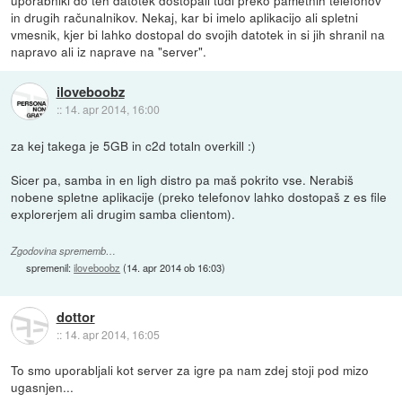
uporabniki do teh datotek dostopali tudi preko pametnih telefonov
in drugih računalnikov. Nekaj, kar bi imelo aplikacijo ali spletni
vmesnik, kjer bi lahko dostopal do svojih datotek in si jih shranil na
napravo ali iz naprave na "server".
iloveboobz
::
14. apr 2014, 16:00
za kej takega je 5GB in c2d totaln overkill :)
Sicer pa, samba in en ligh distro pa maš pokrito vse. Nerabiš
nobene spletne aplikacije (preko telefonov lahko dostopaš z es file
explorerjem ali drugim samba clientom).
Zgodovina sprememb…
spremenil:
iloveboobz
(
14. apr 2014 ob 16:03
)
dottor
::
14. apr 2014, 16:05
To smo uporabljali kot server za igre pa nam zdej stoji pod mizo
ugasnjen...