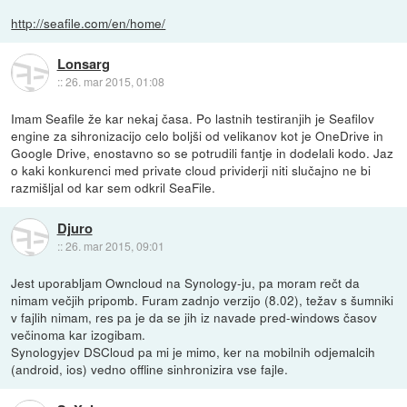
http://seafile.com/en/home/
Lonsarg
::
26. mar 2015, 01:08
Imam Seafile že kar nekaj časa. Po lastnih testiranjih je Seafilov
engine za sihronizacijo celo boljši od velikanov kot je OneDrive in
Google Drive, enostavno so se potrudili fantje in dodelali kodo. Jaz
o kaki konkurenci med private cloud prividerji niti slučajno ne bi
razmišljal od kar sem odkril SeaFile.
Djuro
::
26. mar 2015, 09:01
Jest uporabljam Owncloud na Synology-ju, pa moram rečt da
nimam večjih pripomb. Furam zadnjo verzijo (8.02), težav s šumniki
v fajlih nimam, res pa je da se jih iz navade pred-windows časov
večinoma kar izogibam.
Synologyjev DSCloud pa mi je mimo, ker na mobilnih odjemalcih
(android, ios) vedno offline sinhronizira vse fajle.