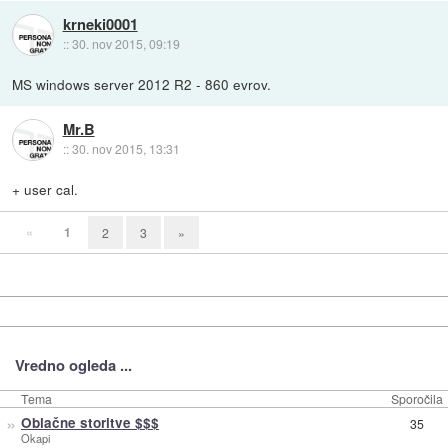
krneki0001
::
30. nov 2015, 09:19
MS windows server 2012 R2 - 860 evrov.
Mr.B
::
30. nov 2015, 13:31
+ user cal.
«
1
2
3
»
Vredno ogleda ...
Tema
Sporočila
»
Oblačne storitve $$$
35
Okapi