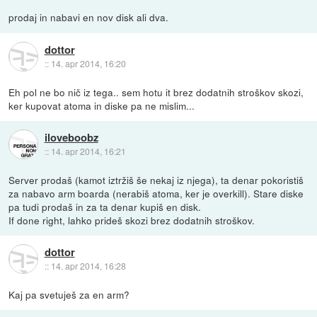
prodaj in nabavi en nov disk ali dva.
dottor
::
14. apr 2014, 16:20
Eh pol ne bo nič iz tega.. sem hotu it brez dodatnih stroškov skozi,
ker kupovat atoma in diske pa ne mislim...
iloveboobz
::
14. apr 2014, 16:21
Server prodaš (kamot iztržiš še nekaj iz njega), ta denar pokoristiš
za nabavo arm boarda (nerabiš atoma, ker je overkill). Stare diske
pa tudi prodaš in za ta denar kupiš en disk.
If done right, lahko prideš skozi brez dodatnih stroškov.
dottor
::
14. apr 2014, 16:28
Kaj pa svetuješ za en arm?