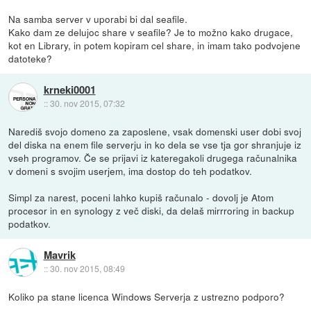
Na samba server v uporabi bi dal seafile.
Kako dam ze delujoc share v seafile? Je to možno kako drugace,
kot en Library, in potem kopiram cel share, in imam tako podvojene
datoteke?
krneki0001
::
30. nov 2015, 07:32
Narediš svojo domeno za zaposlene, vsak domenski user dobi svoj
del diska na enem file serverju in ko dela se vse tja gor shranjuje iz
vseh programov. Če se prijavi iz kateregakoli drugega računalnika
v domeni s svojim userjem, ima dostop do teh podatkov.
Simpl za narest, poceni lahko kupiš računalo - dovolj je Atom
procesor in en synology z več diski, da delaš mirrroring in backup
podatkov.
Mavrik
::
30. nov 2015, 08:49
Koliko pa stane licenca Windows Serverja z ustrezno podporo?