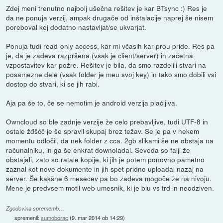
Zdej meni trenutno najbolj ušečna rešitev je kar BTsync :) Res je
da ne ponuja verzij, ampak drugače od inštalacije naprej še nisem
poreboval kej dodatno nastavljat/se ukvarjat.
Ponuja tudi read-only access, kar mi včasih kar prou pride. Res pa
je, da je zadeva razpršena (vsak je client/server) in začetna
vzpostavitev kar požre. Rešitev je bila, da smo razdelili stvari na
posamezne dele (vsak folder je meu svoj key) in tako smo dobili vsi
dostop do stvari, ki se jih rabi.
Aja pa še to, če se nemotim je android verzija plačljiva.
Owncloud so ble zadnje verzije že celo prebavljive, tudi UTF-8 in
ostale žđšćč je še spravil skupaj brez težav. Se je pa v nekem
momentu odločil, da nek folder z cca. 2gb slikami še ne obstaja na
računalniku, in ga še enkrat downoladal. Seveda so falji že
obstajali, zato so ratale kopije, ki jih je potem ponovno pametno
zaznal kot nove dokumente in jih spet pridno uploadal nazaj na
server. Še kakšne 6 mesecev pa bo zadeva mogoče že na nivoju.
Mene je predvsem motil web umesnik, ki je biu vs trd in neodziven.
Zgodovina sprememb…
spremenil:
sumoborac
(
9. mar 2014 ob 14:29
)