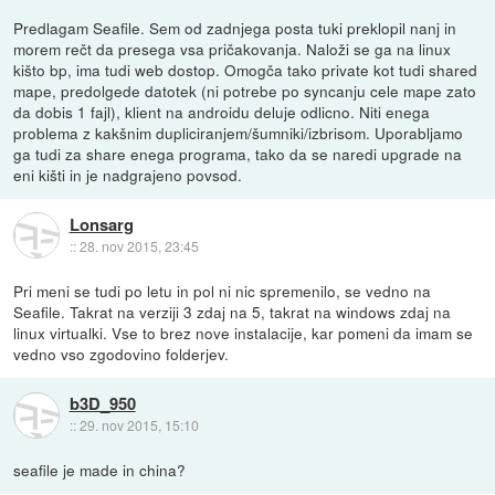
Predlagam Seafile. Sem od zadnjega posta tuki preklopil nanj in
morem rečt da presega vsa pričakovanja. Naloži se ga na linux
kišto bp, ima tudi web dostop. Omogča tako private kot tudi shared
mape, predolgede datotek (ni potrebe po syncanju cele mape zato
da dobis 1 fajl), klient na androidu deluje odlicno. Niti enega
problema z kakšnim dupliciranjem/šumniki/izbrisom. Uporabljamo
ga tudi za share enega programa, tako da se naredi upgrade na
eni kišti in je nadgrajeno povsod.
Lonsarg
::
28. nov 2015, 23:45
Pri meni se tudi po letu in pol ni nic spremenilo, se vedno na
Seafile. Takrat na verziji 3 zdaj na 5, takrat na windows zdaj na
linux virtualki. Vse to brez nove instalacije, kar pomeni da imam se
vedno vso zgodovino folderjev.
b3D_950
::
29. nov 2015, 15:10
seafile je made in china?