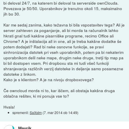
bi deloval 24/7, na katerem bi deloval ta serverside ownClouda.
Povezava je 50/50. Uporabnikov je trenutno okoli 15, maksimalno
jih bo 30.
Kar me sedaj zanima, kako težavna bi bila vspostavitev tega? Ali je
server zahteven za poganjanje, ali bi morda ta računalnik lahko
hkrati gnal tudi kakšne pisarniške programe, recimo Office ali
Chrome? A je inštalacija all in one, ali je treba kakšne dodatke še
potem dodajati? Rad bi neke osnovne funkcije, se pravi
sinhronizacija datotek pri vseh uporabnikih, potem pa bi nekaterim
uporabnikom delil neke mape, drugim neke druge, tretji tip map pa
bi bil dostopen vsem. Pri dropboxu sta mi tudi všeč funkciji
shranjevanja različnih verzij datoteke in deljenje samo posamezne
datoteke z linkom.
Kako je s klientom? A je na nivoju dropboxovega?
Če owncloud morda ni to, kar iščem, ali obstaja kakšna druga
oblačna rešitev, ki mi ponuja vse to?
Hvala!
spremenil:
SaXsIm
(
7. mar 2014 ob 14:49
)
Mavrik