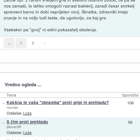
nos zamaši, to lahko omogoči razrast bakterij, zaradi česar smrkelj
spremeni barvo in dobi neprijeten vonj. Skratka, zdravniki imajo
znanje in na voljo tudi teste, da ugotovijo, za kaj gre.
Vsekakor pa "gnoj" ni edini pokazatelj obolenja.
2
»
«
1
Vredno ogleda ...
Tema
Sporočila
»
Kakšna je vaša "obramba" proti gripi in prehladu?
106
rozman
Oddelek:
Loža
»
S čim proti prehladu
56
jalovec09
Oddelek:
Loža