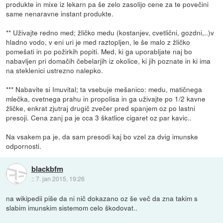
produkte in mixe iz lekarn pa še zelo zasolijo cene za te povečini
same nenaravne instant produkte.
** Uživajte redno med; žličko medu (kostanjev, cvetlični, gozdni,..)v
hladno vodo, v eni uri je med raztopljen, le še malo z žličko
pomešati in po požirkih popiti. Med, ki ga uporabljate naj bo
nabavljen pri domačih čebelarjih iz okolice, ki jih poznate in ki ima
na steklenici ustrezno nalepko.
*** Nabavite si Imuvital; ta vsebuje mešanico: medu, matičnega
mlečka, cvetnega prahu in propolisa in ga uživajte po 1/2 kavne
žličke, enkrat zjutraj drugič zvečer pred spanjem oz po lastni
presoji. Cena zanj pa je cca 3 škatlice cigaret oz par kavic..
Na vsakem pa je, da sam presodi kaj bo vzel za dvig imunske
odpornosti.
blackbfm
::
7. jan 2015, 19:26
na wikipedii piše da ni nič dokazano oz še več da zna takim s
slabim imunskim sistemom celo škodovat..