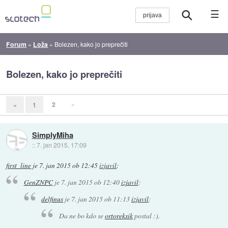
☰
Forum
»
Loža
»
Bolezen, kako jo preprečiti
Bolezen, kako jo preprečiti
2
»
«
1
SimplyMiha
::
7. jan 2015, 17:09
first_line
je
7. jan 2015 ob 12:45
izjavil
:
GenZNPC
je
7. jan 2015 ob 12:40
izjavil
:
delfinus
je
7. jan 2015 ob 11:13
izjavil
:
Da ne bo kdo se
ortoreksik
postal :).