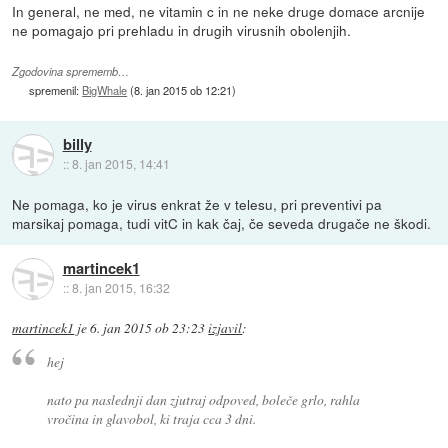
In general, ne med, ne vitamin c in ne neke druge domace arcnije
ne pomagajo pri prehladu in drugih virusnih obolenjih.
Zgodovina sprememb…
spremenil:
BigWhale
(
8. jan 2015 ob 12:21
)
billy
::
8. jan 2015, 14:41
Ne pomaga, ko je virus enkrat že v telesu, pri preventivi pa
marsikaj pomaga, tudi vitC in kak čaj, če seveda drugače ne škodi.
martincek1
::
8. jan 2015, 16:32
martincek1
je
6. jan 2015 ob 23:23
izjavil
:
hej
nato pa naslednji dan zjutraj odpoved, boleče grlo, rahla
vročina in glavobol, ki traja cca 3 dni.