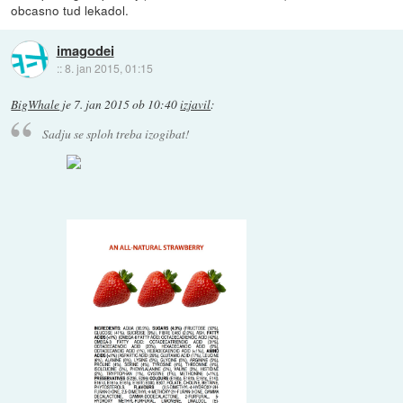
obcasno tud lekadol.
imagodei
::
8. jan 2015, 01:15
BigWhale
je
7. jan 2015 ob 10:40
izjavil
:
Sadju se sploh treba izogibat!