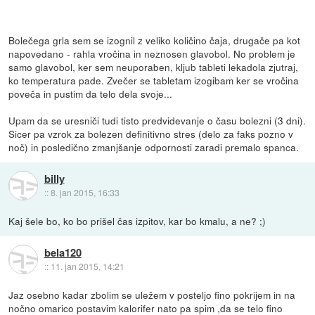
Bolečega grla sem se izognil z veliko količino čaja, drugače pa kot
napovedano - rahla vročina in neznosen glavobol. No problem je
samo glavobol, ker sem neuporaben, kljub tableti lekadola zjutraj,
ko temperatura pade. Zvečer se tabletam izogibam ker se vročina
poveča in pustim da telo dela svoje...
Upam da se uresniči tudi tisto predvidevanje o času bolezni (3 dni).
Sicer pa vzrok za bolezen definitivno stres (delo za faks pozno v
noč) in posledično zmanjšanje odpornosti zaradi premalo spanca.
billy
::
8. jan 2015, 16:33
Kaj šele bo, ko bo prišel čas izpitov, kar bo kmalu, a ne? ;)
bela120
::
11. jan 2015, 14:21
Jaz osebno kadar zbolim se uležem v posteljo fino pokrijem in na
nočno omarico postavim kalorifer nato pa spim ,da se telo fino