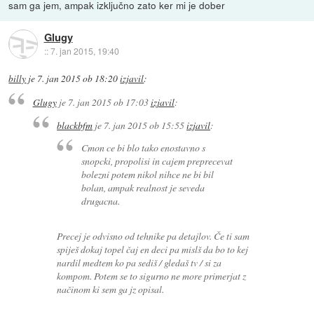
sam ga jem, ampak izključno zato ker mi je dober
Glugy
::
7. jan 2015, 19:40
billy
je
7. jan 2015 ob 18:20
izjavil
:
Glugy
je
7. jan 2015 ob 17:03
izjavil
:
blackbfm
je
7. jan 2015 ob 15:55
izjavil
:
Cmon ce bi blo tako enostavno s
snopcki, propolisi in cajem preprecevat
bolezni potem nikol nihce ne bi bil
bolan, ampak realnost je seveda
drugacna.
Precej je odvisno od tehnike pa detajlov. Če ti sam
spiješ dokaj topel čaj en deci pa mislš da bo to kej
nardil medtem ko pa sediš / gledaš tv / si za
kompom. Potem se to sigurno ne more primerjat z
načinom ki sem ga jz opisal.