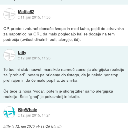
Matija82
::
11. jan 2015, 14:56
OP, preden zafuraš domačo šnopc in med kuho, pojdi do zdravnika
za napotnico na ORL da malo pogledajo kaj se dogaja na tem
področju (uvitost dihalnih poti, alergije, itd).
billy
::
12. jan 2015, 11:26
To tudi ni slab nasvet, marsikdo namreč zamenja alergijsko reakcijo
za "prehlad", potem pa pridemo do tistega, da je nekdo nonstop
prehlajen in da če malo popiha, že smrka.
Če teče iz nosa "voda", potem je skoraj ziher samo alergijska
reakcija. Šele "gnoj" je pokazatelj infekcije.
BigWhale
::
12. jan 2015, 14:24
billy
je
12. jan 2015 ob 11:26
izjavil
: