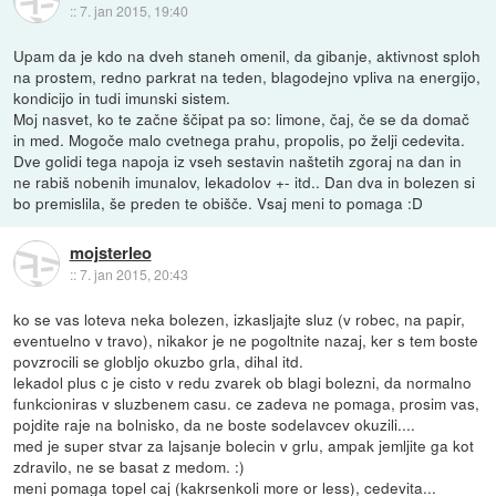
::
7. jan 2015, 19:40
Upam da je kdo na dveh staneh omenil, da gibanje, aktivnost sploh
na prostem, redno parkrat na teden, blagodejno vpliva na energijo,
kondicijo in tudi imunski sistem.
Moj nasvet, ko te začne ščipat pa so: limone, čaj, če se da domač
in med. Mogoče malo cvetnega prahu, propolis, po želji cedevita.
Dve golidi tega napoja iz vseh sestavin naštetih zgoraj na dan in
ne rabiš nobenih imunalov, lekadolov +- itd.. Dan dva in bolezen si
bo premislila, še preden te obišče. Vsaj meni to pomaga :D
mojsterleo
::
7. jan 2015, 20:43
ko se vas loteva neka bolezen, izkasljajte sluz (v robec, na papir,
eventuelno v travo), nikakor je ne pogoltnite nazaj, ker s tem boste
povzrocili se globljo okuzbo grla, dihal itd.
lekadol plus c je cisto v redu zvarek ob blagi bolezni, da normalno
funkcioniras v sluzbenem casu. ce zadeva ne pomaga, prosim vas,
pojdite raje na bolnisko, da ne boste sodelavcev okuzili....
med je super stvar za lajsanje bolecin v grlu, ampak jemljite ga kot
zdravilo, ne se basat z medom. :)
meni pomaga topel caj (kakrsenkoli more or less), cedevita...