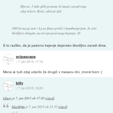
Hja ne, 3 take glih poznam, ki imajo zaradi tega
zdaj težave. Koža, zdravje ipd.
100 let nazaj sem v Lj na fitnes prišel s hamburgerjem. Je zelo
škodljivo drugim, na nivoju pasivnega kajenja :D
S to razliko, da je pasivno kajenje dejansko škodljivo zaradi dima.
scipascapa
::
7. jan 2015, 17:16
Mene je tudi zdaj udarilo že drugič v mesecu dni, znorel bom :(
billy
::
7. jan 2015, 18:20
Glugy
je
7. jan 2015 ob 17:03
izjavil
:
blackbfm
je
7. jan 2015 ob 15:55
izjavil
: