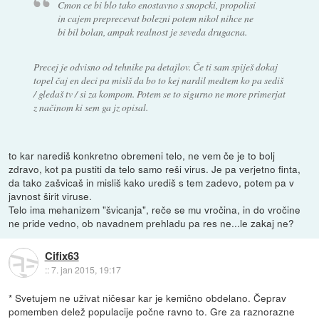
Cmon ce bi blo tako enostavno s snopcki, propolisi
in cajem preprecevat bolezni potem nikol nihce ne
bi bil bolan, ampak realnost je seveda drugacna.
Precej je odvisno od tehnike pa detajlov. Če ti sam spiješ dokaj
topel čaj en deci pa mislš da bo to kej nardil medtem ko pa sediš
/ gledaš tv / si za kompom. Potem se to sigurno ne more primerjat
z načinom ki sem ga jz opisal.
to kar narediš konkretno obremeni telo, ne vem če je to bolj
zdravo, kot pa pustiti da telo samo reši virus. Je pa verjetno finta,
da tako zašvicaš in misliš kako urediš s tem zadevo, potem pa v
javnost širit viruse.
Telo ima mehanizem "švicanja", reče se mu vročina, in do vročine
ne pride vedno, ob navadnem prehladu pa res ne...le zakaj ne?
Cifix63
::
7. jan 2015, 19:17
* Svetujem ne uživat ničesar kar je kemično obdelano. Čeprav
pomemben delež populacije počne ravno to. Gre za raznorazne