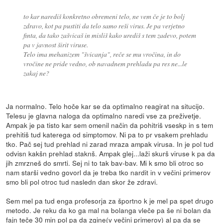
to kar narediš konkretno obremeni telo, ne vem če je to bolj
zdravo, kot pa pustiti da telo samo reši virus. Je pa verjetno
finta, da tako zašvicaš in misliš kako urediš s tem zadevo, potem
pa v javnost širit viruse.
Telo ima mehanizem "švicanja", reče se mu vročina, in do
vročine ne pride vedno, ob navadnem prehladu pa res ne...le
zakaj ne?
Ja normalno. Telo hoče kar se da optimalno reagirat na situcijo.
Telesu je glavna naloga da optimalno naredi vse za preživetje.
Ampak je pa tisto kar sem omenil način da pohitriš vseskp in s tem
prehitiš tud katerega od simptomov. Ni pa to pr vsakem prehladu
tko. Pač sej tud prehlad ni zarad mraza ampak virusa. In je pol tud
odvisn kakšn prehlad staknš. Ampak glej...laži skurš viruse k pa da
jih zmrzneš do smrti. Sej ni to tak bav-bav. Mi k smo bli otroc so
nam starši vedno govorl da je treba tko nardit in v večini primerov
smo bli pol otroc tud nasledn dan skor že zdravi.
Sem mel pa tud enga profesorja za športno k je mel pa spet drugo
metodo. Je reku da ko ga mal na bolanga vleče pa še ni bolan da
fajn teče 30 min pol pa da zgine(v večini primerov) al pa da se