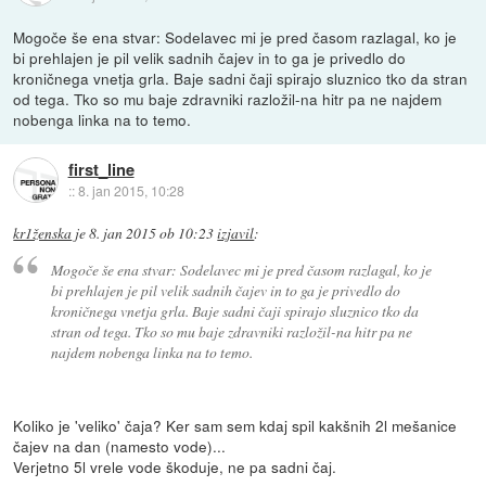
Mogoče še ena stvar: Sodelavec mi je pred časom razlagal, ko je
bi prehlajen je pil velik sadnih čajev in to ga je privedlo do
kroničnega vnetja grla. Baje sadni čaji spirajo sluznico tko da stran
od tega. Tko so mu baje zdravniki razložil-na hitr pa ne najdem
nobenga linka na to temo.
first_line
::
8. jan 2015, 10:28
kr1ženska
je
8. jan 2015 ob 10:23
izjavil
:
Mogoče še ena stvar: Sodelavec mi je pred časom razlagal, ko je
bi prehlajen je pil velik sadnih čajev in to ga je privedlo do
kroničnega vnetja grla. Baje sadni čaji spirajo sluznico tko da
stran od tega. Tko so mu baje zdravniki razložil-na hitr pa ne
najdem nobenga linka na to temo.
Koliko je 'veliko' čaja? Ker sam sem kdaj spil kakšnih 2l mešanice
čajev na dan (namesto vode)...
Verjetno 5l vrele vode škoduje, ne pa sadni čaj.