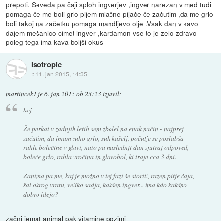
prepoti. Seveda pa čaji sploh ingverjev ,ingver narezan v med tudi
pomaga če me boli grlo pijem mlačne pijače če začutim ,da me grlo
boli takoj na začetku pomaga mandljevo olje .Vsak dan v kavo
dajem mešanico cimet ingver ,kardamon vse to je zelo zdravo
poleg tega ima kava boljši okus
Isotropic
::
11. jan 2015, 14:35
martincek1
je
6. jan 2015 ob 23:23
izjavil
:
hej
Že parkat v zadnjih letih sem zbolel na enak način - najprej
začutim, da imam suho grlo, suh kašelj, počutje se poslabša,
rahle bolečine v glavi, nato pa naslednji dan zjutraj odpoved,
boleče grlo, rahla vročina in glavobol, ki traja cca 3 dni.
Zanima pa me, kaj je možno v tej fazi še storiti, razen pitje čaja,
šal okrog vratu, veliko sadja, kakšen ingver... ima kdo kakšno
dobro idejo?
začni jemat animal pak vitamine pozimi