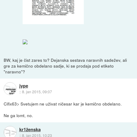
BW, kaj je čist zares to? Dejanska sestava naravnih sadežev, ali
gre za kemično obdelano sadje, ki se prodaja pod etiketo
"naravno"?
jype
::
8. jan 2015, 09:07
Cifix63> Svetujem ne uživat ničesar kar je kemično obdelano.
Ne ga lomt, no.
kr1ženska
::
8. jan 2015, 10:23