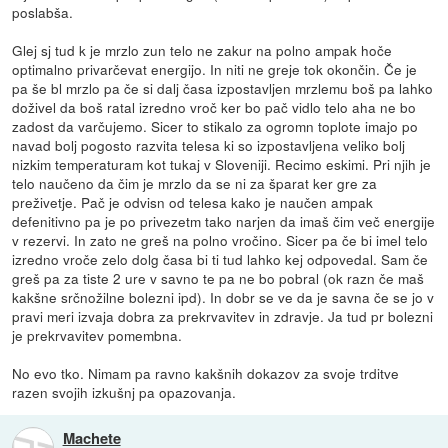
poslabša.
Glej sj tud k je mrzlo zun telo ne zakur na polno ampak hoče
optimalno privarčevat energijo. In niti ne greje tok okončin. Če je
pa še bl mrzlo pa če si dalj časa izpostavljen mrzlemu boš pa lahko
doživel da boš ratal izredno vroč ker bo pač vidlo telo aha ne bo
zadost da varčujemo. Sicer to stikalo za ogromn toplote imajo po
navad bolj pogosto razvita telesa ki so izpostavljena veliko bolj
nizkim temperaturam kot tukaj v Sloveniji. Recimo eskimi. Pri njih je
telo naučeno da čim je mrzlo da se ni za šparat ker gre za
preživetje. Pač je odvisn od telesa kako je naučen ampak
defenitivno pa je po privezetm tako narjen da imaš čim več energije
v rezervi. In zato ne greš na polno vročino. Sicer pa če bi imel telo
izredno vroče zelo dolg časa bi ti tud lahko kej odpovedal. Sam če
greš pa za tiste 2 ure v savno te pa ne bo pobral (ok razn če maš
kakšne srčnožilne bolezni ipd). In dobr se ve da je savna če se jo v
pravi meri izvaja dobra za prekrvavitev in zdravje. Ja tud pr bolezni
je prekrvavitev pomembna.
No evo tko. Nimam pa ravno kakšnih dokazov za svoje trditve
razen svojih izkušnj pa opazovanja.
Machete