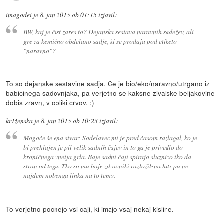
imagodei
je
8. jan 2015 ob 01:15
izjavil
:
BW, kaj je čist zares to? Dejanska sestava naravnih sadežev, ali
gre za kemično obdelano sadje, ki se prodaja pod etiketo
"naravno"?
To so dejanske sestavine sadja. Ce je bio/eko/naravno/utrgano iz
babicinega sadovnjaka, pa verjetno se kaksne zivalske beljakovine
dobis zravn, v obliki crvov. :)
kr1ženska
je
8. jan 2015 ob 10:23
izjavil
:
Mogoče še ena stvar: Sodelavec mi je pred časom razlagal, ko je
bi prehlajen je pil velik sadnih čajev in to ga je privedlo do
kroničnega vnetja grla. Baje sadni čaji spirajo sluznico tko da
stran od tega. Tko so mu baje zdravniki razložil-na hitr pa ne
najdem nobenga linka na to temo.
To verjetno pocnejo vsi caji, ki imajo vsaj nekaj kisline.