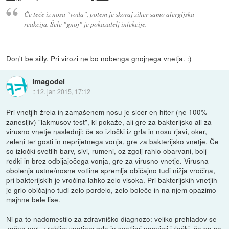
Če teče iz nosa "voda", potem je skoraj ziher samo alergijska
reakcija. Šele "gnoj" je pokazatelj infekcije.
Don't be silly. Pri virozi ne bo nobenga gnojnega vnetja. :)
imagodei
::
12. jan 2015, 17:12
Pri vnetjih žrela in zamašenem nosu je sicer en hiter (ne 100%
zanesljiv) "lakmusov test", ki pokaže, ali gre za bakterijsko ali za
virusno vnetje naslednji: če so izločki iz grla in nosu rjavi, oker,
zeleni ter gosti in neprijetnega vonja, gre za bakterijsko vnetje. Če
so izločki svetlih barv, sivi, rumeni, oz zgolj rahlo obarvani, bolj
redki in brez odbijajočega vonja, gre za virusno vnetje. Virusna
obolenja ustne/nosne votline spremlja običajno tudi nižja vročina,
pri bakterijskih je vročina lahko zelo visoka. Pri bakterijskih vnetjih
je grlo običajno tudi zelo pordelo, zelo boleče in na njem opazimo
majhne bele lise.
Ni pa to nadomestilo za zdravniško diagnozo: veliko prehladov se
začne npr. z rahlim vnetjem grla in svetlimi nosnimi izločki, če pa se