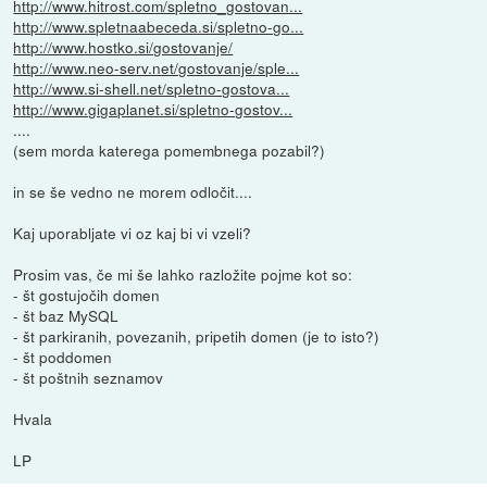
http://www.hitrost.com/spletno_gostovan...
http://www.spletnaabeceda.si/spletno-go...
http://www.hostko.si/gostovanje/
http://www.neo-serv.net/gostovanje/sple...
http://www.si-shell.net/spletno-gostova...
http://www.gigaplanet.si/spletno-gostov...
....
(sem morda katerega pomembnega pozabil?)
in se še vedno ne morem odločit....
Kaj uporabljate vi oz kaj bi vi vzeli?
Prosim vas, če mi še lahko razložite pojme kot so:
- št gostujočih domen
- št baz MySQL
- št parkiranih, povezanih, pripetih domen (je to isto?)
- št poddomen
- št poštnih seznamov
Hvala
LP