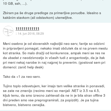
10 GB, ssh, ...).
Zbiram pa še druge predloge za primerljive ponudbe. Idealno s
kakšnim stavkom (ali odstavkom) utemeljitve.
111111111111
::
14. jun 2016, 08:29
Meni osebno je od slovenskih najboljši neo-serv, fantje so odzivni
in pripravljeni pomagat, nekako imaš občutek da si na prvem mestu
kot stranka. So malo dražji od konkurence, ampak meni se res ne
da ubadat z neodzivnostjo in včasih tudi z arogantostjo, da je itak
pri meni nekaj narobe in naj najprej to preverim. (gostoval sem pri
domenci: zanič help desk)
Tako da +1 za neo-serv.
Tujino toplo odsvetujem, ker imajo tam velike stranke in ponavadi,
se zate ne zmenijo (recimo meni so menjali .NET iz 3.5 na 4.5,
kljub temu, da smo izrecno zahtevali da ne in je bila stran offline 3
dni preden smo vse preprogramirali, za popizdit). Je pa tujina
bistveno, bistveno cenejša.