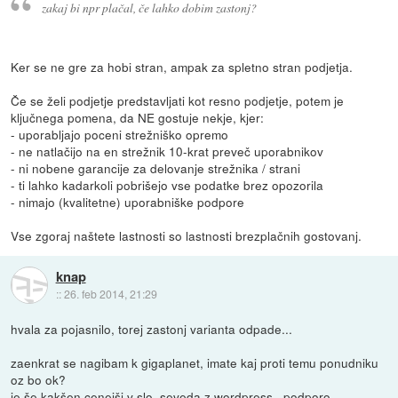
zakaj bi npr plačal, če lahko dobim zastonj?
Ker se ne gre za hobi stran, ampak za spletno stran podjetja.
Če se želi podjetje predstavljati kot resno podjetje, potem je
ključnega pomena, da NE gostuje nekje, kjer:
- uporabljajo poceni strežniško opremo
- ne natlačijo na en strežnik 10-krat preveč uporabnikov
- ni nobene garancije za delovanje strežnika / strani
- ti lahko kadarkoli pobrišejo vse podatke brez opozorila
- nimajo (kvalitetne) uporabniške podpore
Vse zgoraj naštete lastnosti so lastnosti brezplačnih gostovanj.
knap
::
26. feb 2014, 21:29
hvala za pojasnilo, torej zastonj varianta odpade...
zaenkrat se nagibam k gigaplanet, imate kaj proti temu ponudniku
oz bo ok?
je še kakšen cenejši v slo, seveda z wordpress...podporo