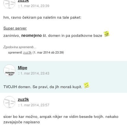
zuz3k
::
1. mar 2014, 23:39
hm, ravno čekiram pa naletim na tale paket:
Super server
zanimivo,
št. domen in pa podatkovne baze
neomejeno
Zgodovina sprememb…
spremenil:
zuz3k
(
1. mar 2014 ob 23:39
)
Mipe
::
1. mar 2014, 23:43
TVOJIH domen. Se pravi, da jih moraš kupit.
zuz3k
::
1. mar 2014, 23:57
sicer bo kar možno, ampak nikjer ne vidim besede tvojih. nekako
zavajajoče napisano