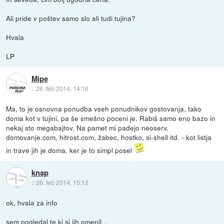
Ali pride v poštev samo slo ali tudi tujina?
Hvala
LP
Mipe
::
26. feb 2014, 14:16
Ma, to je osnovna ponudba vseh ponudnikov gostovanja, tako
doma kot v tujini, pa še smešno poceni je. Rabiš samo eno bazo in
nekaj sto megabajtov. Na pamet mi padejo neoserv,
domovanje.com, hitrost.com, žabec, hostko, si-shell itd. - kot listja
in trave jih je doma, ker je to simpl posel
knap
::
26. feb 2014, 15:12
ok, hvala za info
sem pogledal te ki si jih omenil...