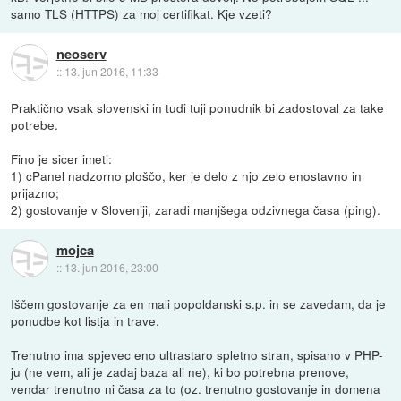
samo TLS (HTTPS) za moj certifikat. Kje vzeti?
neoserv
::
13. jun 2016, 11:33
Praktično vsak slovenski in tudi tuji ponudnik bi zadostoval za take
potrebe.
Fino je sicer imeti:
1) cPanel nadzorno ploščo, ker je delo z njo zelo enostavno in
prijazno;
2) gostovanje v Sloveniji, zaradi manjšega odzivnega časa (ping).
mojca
::
13. jun 2016, 23:00
Iščem gostovanje za en mali popoldanski s.p. in se zavedam, da je
ponudbe kot listja in trave.
Trenutno ima spjevec eno ultrastaro spletno stran, spisano v PHP-
ju (ne vem, ali je zadaj baza ali ne), ki bo potrebna prenove,
vendar trenutno ni časa za to (oz. trenutno gostovanje in domena