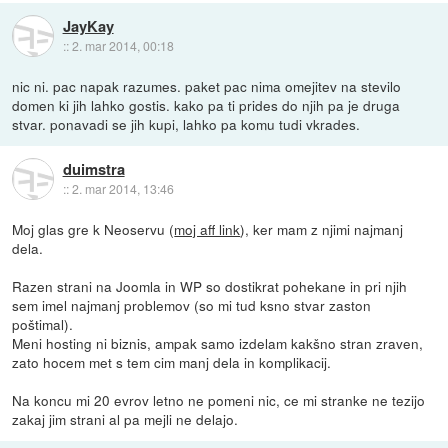
JayKay
::
2. mar 2014, 00:18
nic ni. pac napak razumes. paket pac nima omejitev na stevilo
domen ki jih lahko gostis. kako pa ti prides do njih pa je druga
stvar. ponavadi se jih kupi, lahko pa komu tudi vkrades.
duimstra
::
2. mar 2014, 13:46
Moj glas gre k Neoservu (
moj aff link
), ker mam z njimi najmanj
dela.
Razen strani na Joomla in WP so dostikrat pohekane in pri njih
sem imel najmanj problemov (so mi tud ksno stvar zaston
poštimal).
Meni hosting ni biznis, ampak samo izdelam kakšno stran zraven,
zato hocem met s tem cim manj dela in komplikacij.
Na koncu mi 20 evrov letno ne pomeni nic, ce mi stranke ne tezijo
zakaj jim strani al pa mejli ne delajo.