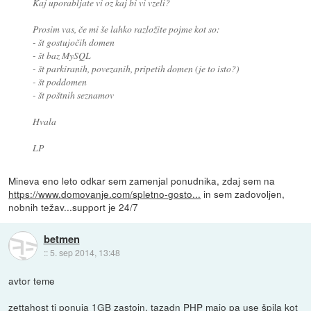
Kaj uporabljate vi oz kaj bi vi vzeli?
Prosim vas, če mi še lahko razložite pojme kot so:
- št gostujočih domen
- št baz MySQL
- št parkiranih, povezanih, pripetih domen (je to isto?)
- št poddomen
- št poštnih seznamov
Hvala
LP
Mineva eno leto odkar sem zamenjal ponudnika, zdaj sem na
https://www.domovanje.com/spletno-gosto...
in sem zadovoljen,
nobnih težav...support je 24/7
betmen
::
5. sep 2014, 13:48
avtor teme
zettahost ti ponuja 1GB zastojn, tazadn PHP majo pa use špila kot