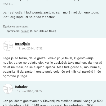
mora...
pa freehostia ti tudi ponuja zastojn, sam morš met domeno .com.
.net. org inpd. .si ne pride v poštev
Zgodovina sprememb…
spremenilo:
betmen
(
5. sep 2014 ob 13:49
)
terezijslo
::
11. sep 2014, 17:32
Tega je še toliko, da je groza. Veliko jih je takih, ki gostovanje
nudijo, pa se ne oglašujejo, ker je zaslužek tako majhen, da moraš
delat na masi, da se ti sploh splača. Maš tudi gorec.si, moj.bum.si,
pavarti.si ti da zastonj gostovanje celo, če pri njih kaj naročiš in še
ogromno je tega.
čuhalev
::
12. jun 2016, 06:05
Jaz pa iščem gostovanje v Sloveniji za statične strani, vsega je 520
kB. Verjetno bi bilo 5 MB prostora dovolj. Ne potrebujem SQL ...