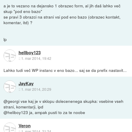
a je to vezano na dejansko 1 obrazec form, al jih daš lahko več
skup "pod eno bazo"
se pravi 3 obrazci na strani vsi pod eno bazo (obrazec kontakt,
komentar, itd) ?
lp
hellboy123
::
1. mar 2014, 19:42
Lahko tudi več WP instanc v eno bazo... saj se da prefix nastavit...
JayKay
::
1. mar 2014, 20:29
@georgi vse kaj je v sklopu dolecenenega skupka: vsebine vseh
strani, komentarji, ipd
@heliboy123 ja, ampak pusti to za te noobe
Veron
::
1. mar 2014, 21:24