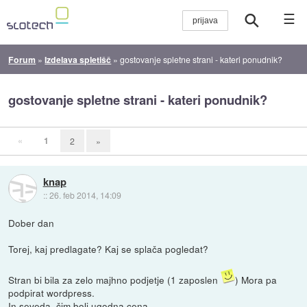
☰
Forum
»
Izdelava spletišč
»
gostovanje spletne strani - kateri ponudnik?
gostovanje spletne strani - kateri ponudnik?
«
1
2
»
knap
::
26. feb 2014, 14:09
Dober dan
Torej, kaj predlagate? Kaj se splača pogledat?
Stran bi bila za zelo majhno podjetje (1 zaposlen
) Mora pa
podpirat wordpress.
In seveda, čim bolj ugodna cena.