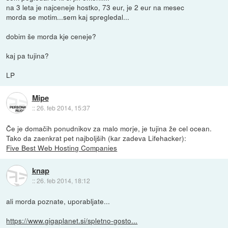
na 3 leta je najceneje hostko, 73 eur, je 2 eur na mesec
morda se motim...sem kaj spregledal...
dobim še morda kje ceneje?
kaj pa tujina?
LP
Mipe
::
26. feb 2014, 15:37
Če je domačih ponudnikov za malo morje, je tujina že cel ocean.
Tako da zaenkrat pet najboljših (kar zadeva Lifehacker):
Five Best Web Hosting Companies
knap
::
26. feb 2014, 18:12
ali morda poznate, uporabljate...
https://www.gigaplanet.si/spletno-gosto...