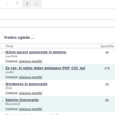
«
1
2
»
Vredno ogleda ...
Tema
Sporočila
»
Iščem poceni gostovanje in domeno
49
max00slo
Oddelek:
Izdelava spletišč
!
Za vse, ki rabite dober webspace PHP, CGI, ipd
376
zenith1
Oddelek:
Izdelava spletišč
»
Wordpress in gostovanje
33
Žitnik
Oddelek:
Izdelava spletišč
»
Spletno Gostovanje
85
Maverick33
Oddelek:
Izdelava spletišč