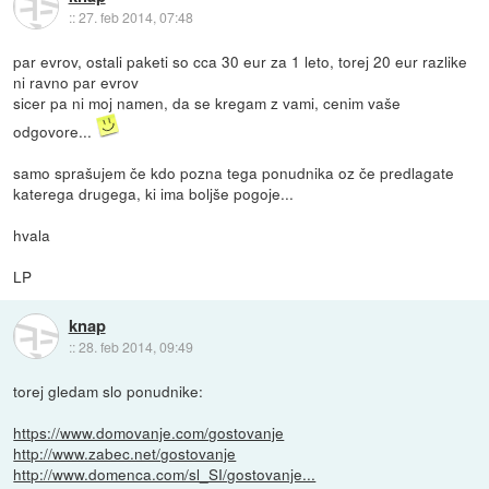
::
27. feb 2014, 07:48
par evrov, ostali paketi so cca 30 eur za 1 leto, torej 20 eur razlike
ni ravno par evrov
sicer pa ni moj namen, da se kregam z vami, cenim vaše
odgovore...
samo sprašujem če kdo pozna tega ponudnika oz če predlagate
katerega drugega, ki ima boljše pogoje...
hvala
LP
knap
::
28. feb 2014, 09:49
torej gledam slo ponudnike:
https://www.domovanje.com/gostovanje
http://www.zabec.net/gostovanje
http://www.domenca.com/sl_SI/gostovanje...