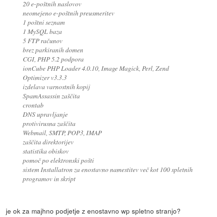
20 e-poštnih naslovov
neomejeno e-poštnih preusmeritev
1 poštni seznam
1 MySQL baza
5 FTP računov
brez parkiranih domen
CGI, PHP 5.2 podpora
ionCube PHP Loader 4.0.10, Image Magick, Perl, Zend
Optimizer v3.3.3
izdelava varnostnih kopij
SpamAssassin zaščita
crontab
DNS upravljanje
protivirusna zaščita
Webmail, SMTP, POP3, IMAP
zaščita direktorijev
statistika obiskov
pomoč po elektronski pošti
sistem Installatron za enostavno namestitev več kot 100 spletnih
programov in skript
je ok za majhno podjetje z enostavno wp spletno stranjo?