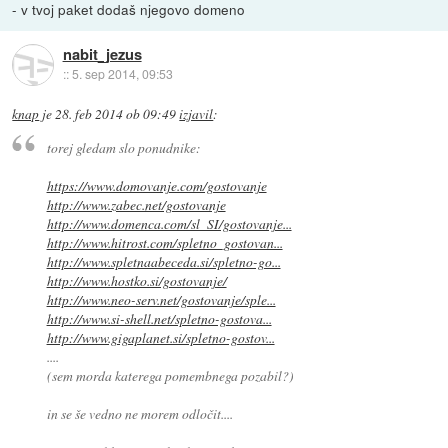
- v tvoj paket dodaš njegovo domeno
nabit_jezus
::
5. sep 2014, 09:53
knap
je
28. feb 2014 ob 09:49
izjavil
:
torej gledam slo ponudnike:
https://www.domovanje.com/gostovanje
http://www.zabec.net/gostovanje
http://www.domenca.com/sl_SI/gostovanje...
http://www.hitrost.com/spletno_gostovan...
http://www.spletnaabeceda.si/spletno-go...
http://www.hostko.si/gostovanje/
http://www.neo-serv.net/gostovanje/sple...
http://www.si-shell.net/spletno-gostova...
http://www.gigaplanet.si/spletno-gostov...
....
(sem morda katerega pomembnega pozabil?)
in se še vedno ne morem odločit....