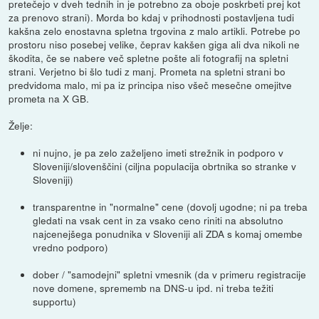
pretečejo v dveh tednih in je potrebno za oboje poskrbeti prej kot
za prenovo strani). Morda bo kdaj v prihodnosti postavljena tudi
kakšna zelo enostavna spletna trgovina z malo artikli. Potrebe po
prostoru niso posebej velike, čeprav kakšen giga ali dva nikoli ne
škodita, če se nabere več spletne pošte ali fotografij na spletni
strani. Verjetno bi šlo tudi z manj. Prometa na spletni strani bo
predvidoma malo, mi pa iz principa niso všeč mesečne omejitve
prometa na X GB.
Želje:
ni nujno, je pa zelo zaželjeno imeti strežnik in podporo v
Sloveniji/slovenščini (ciljna populacija obrtnika so stranke v
Sloveniji)
transparentne in "normalne" cene (dovolj ugodne; ni pa treba
gledati na vsak cent in za vsako ceno riniti na absolutno
najcenejšega ponudnika v Sloveniji ali ZDA s komaj omembe
vredno podporo)
dober / "samodejni" spletni vmesnik (da v primeru registracije
nove domene, sprememb na DNS-u ipd. ni treba težiti
supportu)