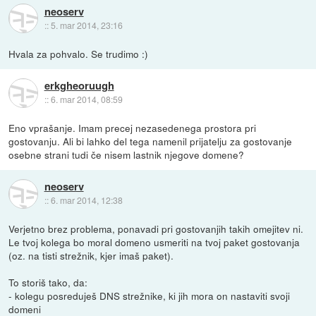
neoserv
::
5. mar 2014, 23:16
Hvala za pohvalo. Se trudimo :)
erkgheoruugh
::
6. mar 2014, 08:59
Eno vprašanje. Imam precej nezasedenega prostora pri
gostovanju. Ali bi lahko del tega namenil prijatelju za gostovanje
osebne strani tudi če nisem lastnik njegove domene?
neoserv
::
6. mar 2014, 12:38
Verjetno brez problema, ponavadi pri gostovanjih takih omejitev ni.
Le tvoj kolega bo moral domeno usmeriti na tvoj paket gostovanja
(oz. na tisti strežnik, kjer imaš paket).
To storiš tako, da:
- kolegu posreduješ DNS strežnike, ki jih mora on nastaviti svoji
domeni