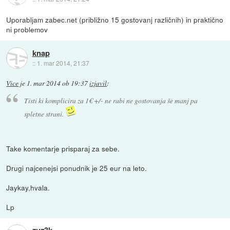
Uporabljam zabec.net (približno 15 gostovanj različnih) in praktično
ni problemov
knap
::
1. mar 2014, 21:37
Vice
je
1. mar 2014 ob 19:37
izjavil
:
Tisti ki komplicira za 1€ +/- ne rabi ne gostovanja še manj pa
spletne strani.
Take komentarje prisparaj za sebe.
Drugi najcenejsi ponudnik je 25 eur na leto.
Jaykay,hvala.
Lp