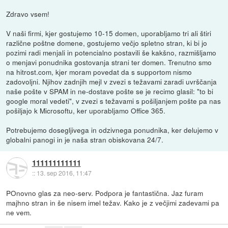
Zdravo vsem!
V naši firmi, kjer gostujemo 10-15 domen, uporabljamo tri ali štiri
različne poštne domene, gostujemo večjo spletno stran, ki bi jo
pozimi radi menjali in potencialno postavili še kakšno, razmišljamo
o menjavi ponudnika gostovanja strani ter domen. Trenutno smo
na hitrost.com, kjer moram povedat da s supportom nismo
zadovoljni. Njihov zadnjih mejl v zvezi s težavami zaradi uvrščanja
naše pošte v SPAM in ne-dostave pošte se je recimo glasil: "to bi
google moral vedeti", v zvezi s težavami s pošiljanjem pošte pa nas
pošiljajo k Microsoftu, ker uporabljamo Office 365.
Potrebujemo dosegljivega in odzivnega ponudnika, ker delujemo v
globalni panogi in je naša stran obiskovana 24/7.
111111111111
::
13. sep 2016, 11:47
POnovno glas za neo-serv. Podpora je fantastična. Jaz furam
majhno stran in še nisem imel težav. Kako je z večjimi zadevami pa
ne vem.