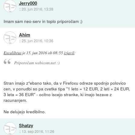
Jerry000
::
20. jun 2016, 13:38
Imam sam neo-serv in toplo priporočam ;)
Ahim
::
25. jun 2016, 10:36
Excalibrus
je
15. jun 2016 ob 08:55
izjavil
:
Priporočam webicom.net :)
Stran imajo z*ebano tako, da v Firefoxu odreze spodnjo polovico
cen, v ponudbi so pa cvetke tipa "1 leto = 12 EUR, 2 leti = 24 EUR,
3 leta = 36 EUR" - ocitno iscejo stranke, ki imajo tezave z
racunanjem.
Ne delujejo kredibilno.
Shatzy
::
13. sep 2016, 11:26