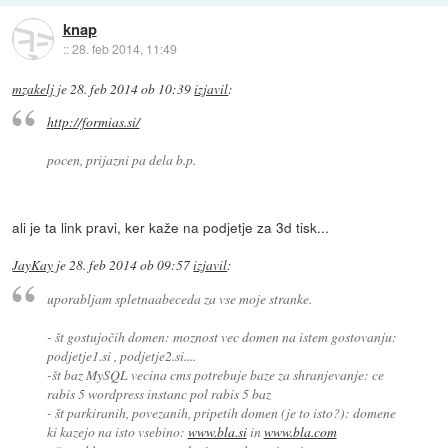
knap
::
28. feb 2014, 11:49
mzakelj
je
28. feb 2014 ob 10:39
izjavil
:
http://formias.si/
pocen, prijazni pa dela b.p.
ali je ta link pravi, ker kaže na podjetje za 3d tisk...
JayKay
je
28. feb 2014 ob 09:57
izjavil
:
uporabljam spletnaabeceda za vse moje stranke.
- št gostujočih domen: moznost vec domen na istem gostovanju:
podjetje1.si , podjetje2.si....
-št baz MySQL vecina cms potrebuje baze za shranjevanje: ce
rabis 5 wordpress instanc pol rabis 5 baz
- št parkiranih, povezanih, pripetih domen (je to isto?): domene
ki kazejo na isto vsebino:
www.bla.si
in
www.bla.com