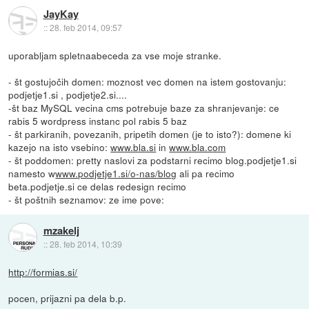
JayKay
::
28. feb 2014, 09:57
uporabljam spletnaabeceda za vse moje stranke.
- št gostujočih domen: moznost vec domen na istem gostovanju:
podjetje1.si , podjetje2.si....
-št baz MySQL vecina cms potrebuje baze za shranjevanje: ce
rabis 5 wordpress instanc pol rabis 5 baz
- št parkiranih, povezanih, pripetih domen (je to isto?): domene ki
kazejo na isto vsebino:
www.bla.si
in
www.bla.com
- št poddomen: pretty naslovi za podstarni recimo blog.podjetje1.si
namesto w
www.podjetje1.si/o-nas/blog
ali pa recimo
beta.podjetje.si ce delas redesign recimo
- št poštnih seznamov: ze ime pove:
mzakelj
::
28. feb 2014, 10:39
http://formias.si/
pocen, prijazni pa dela b.p.