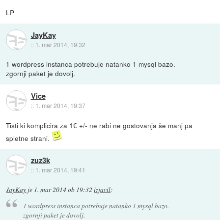
LP
JayKay
::
1. mar 2014, 19:32
1 wordpress instanca potrebuje natanko 1 mysql bazo.
zgornji paket je dovolj.
Vice
::
1. mar 2014, 19:37
Tisti ki komplicira za 1€ +/- ne rabi ne gostovanja še manj pa
spletne strani.
zuz3k
::
1. mar 2014, 19:41
JayKay
je
1. mar 2014 ob 19:32
izjavil
:
1 wordpress instanca potrebuje natanko 1 mysql bazo.
zgornji paket je dovolj.