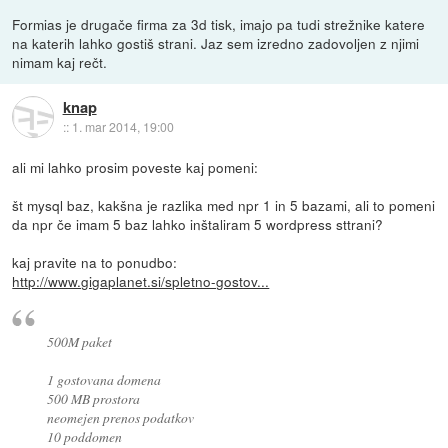
Formias je drugače firma za 3d tisk, imajo pa tudi strežnike katere
na katerih lahko gostiš strani. Jaz sem izredno zadovoljen z njimi
nimam kaj rečt.
knap
::
1. mar 2014, 19:00
ali mi lahko prosim poveste kaj pomeni:
št mysql baz, kakšna je razlika med npr 1 in 5 bazami, ali to pomeni
da npr če imam 5 baz lahko inštaliram 5 wordpress sttrani?
kaj pravite na to ponudbo:
http://www.gigaplanet.si/spletno-gostov...
500M paket
1 gostovana domena
500 MB prostora
neomejen prenos podatkov
10 poddomen