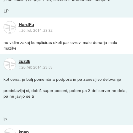
LP
HardFu
::
26. feb 2014, 23:32
ne vidim zakaj kompliciras okoli par evrov, malo denarja malo
muzike
zuz3k
::
26. feb 2014, 23:53
kot cena, je bolj pomembna podpora in pa zanesljivo delovanje
predstavljaj si, dobiš super poceni, potem pa 3 dni server ne dela,
pa ne javijo se ti
lp
knap