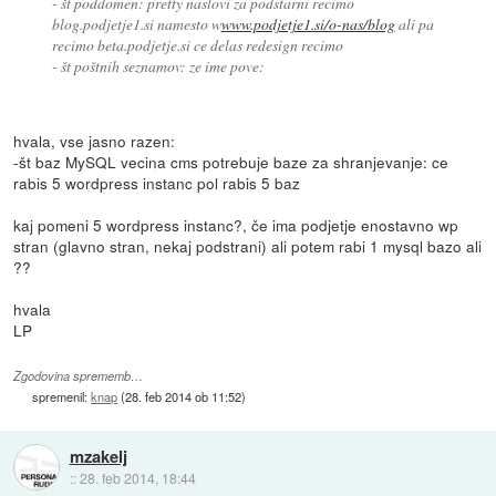
- št poddomen: pretty naslovi za podstarni recimo
blog.podjetje1.si namesto w
www.podjetje1.si/o-nas/blog
ali pa
recimo beta.podjetje.si ce delas redesign recimo
- št poštnih seznamov: ze ime pove:
hvala, vse jasno razen:
-št baz MySQL vecina cms potrebuje baze za shranjevanje: ce
rabis 5 wordpress instanc pol rabis 5 baz
kaj pomeni 5 wordpress instanc?, če ima podjetje enostavno wp
stran (glavno stran, nekaj podstrani) ali potem rabi 1 mysql bazo ali
??
hvala
LP
Zgodovina sprememb…
spremenil:
knap
(
28. feb 2014 ob 11:52
)
mzakelj
::
28. feb 2014, 18:44