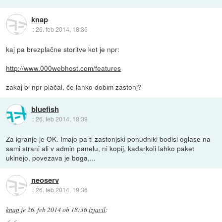
knap
::
26. feb 2014, 18:36
kaj pa brezplačne storitve kot je npr:
http://www.000webhost.com/features
zakaj bi npr plačal, če lahko dobim zastonj?
bluefish
::
26. feb 2014, 18:39
Za igranje je OK. Imajo pa ti zastonjski ponudniki bodisi oglase na
sami strani ali v admin panelu, ni kopij, kadarkoli lahko paket
ukinejo, povezava je boga,...
neoserv
::
26. feb 2014, 19:36
knap
je
26. feb 2014 ob 18:36
izjavil
: