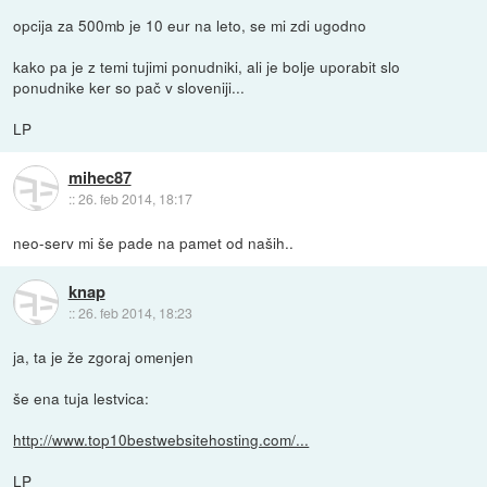
opcija za 500mb je 10 eur na leto, se mi zdi ugodno
kako pa je z temi tujimi ponudniki, ali je bolje uporabit slo
ponudnike ker so pač v sloveniji...
LP
mihec87
::
26. feb 2014, 18:17
neo-serv mi še pade na pamet od naših..
knap
::
26. feb 2014, 18:23
ja, ta je že zgoraj omenjen
še ena tuja lestvica:
http://www.top10bestwebsitehosting.com/...
LP