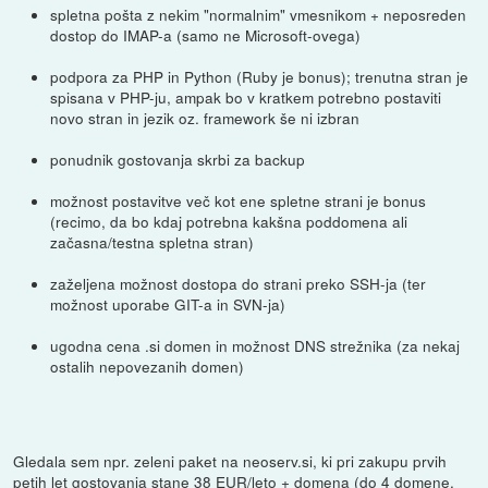
spletna pošta z nekim "normalnim" vmesnikom + neposreden
dostop do IMAP-a (samo ne Microsoft-ovega)
podpora za PHP in Python (Ruby je bonus); trenutna stran je
spisana v PHP-ju, ampak bo v kratkem potrebno postaviti
novo stran in jezik oz. framework še ni izbran
ponudnik gostovanja skrbi za backup
možnost postavitve več kot ene spletne strani je bonus
(recimo, da bo kdaj potrebna kakšna poddomena ali
začasna/testna spletna stran)
zaželjena možnost dostopa do strani preko SSH-ja (ter
možnost uporabe GIT-a in SVN-ja)
ugodna cena .si domen in možnost DNS strežnika (za nekaj
ostalih nepovezanih domen)
Gledala sem npr. zeleni paket na neoserv.si, ki pri zakupu prvih
petih let gostovanja stane 38 EUR/leto + domena (do 4 domene,