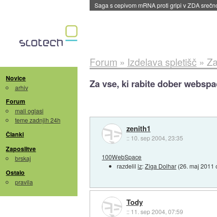
Saga s cepivom mRNA proti gripi v ZDA sreč
Forum
»
Izdelava spletišč
»
Za
Novice
Za vse, ki rabite dober webspa
arhiv
Forum
mali oglasi
teme zadnjih 24h
zenith1
Članki
::
10. sep 2004, 23:35
Zaposlitve
100WebSpace
brskaj
razdelil
iz
:
Ziga Dolhar
(
26. maj 2011 
Ostalo
pravila
Tody
::
11. sep 2004, 07:59