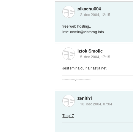
pikachu004
::
2. dec 2004, 12:15
free web hosting..
info: admin@zlatorog.info
Iztok Smolic
::
5. dec 2004, 17:15
Jest sm najdu na nastja.net.
-----------/------------
zenith1
::
18. dec 2004, 07:04
Trap17