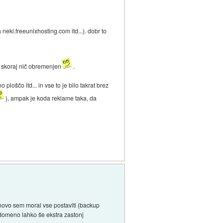
eki.freeunixhosting.com itd...). dobr to
r skoraj nič obremenjen
.
oščo itd... in vse to je bilo takrat brez
), ampak je koda reklame taka, da
 novo sem moral vse postaviti (backup
 domeno lahko še ekstra zastonj