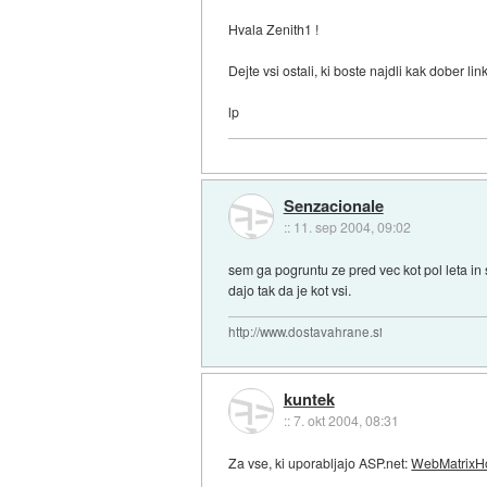
Hvala Zenith1 !
Dejte vsi ostali, ki boste najdli kak dober l
lp
Senzacionale
::
11. sep 2004, 09:02
sem ga pogruntu ze pred vec kot pol leta in 
dajo tak da je kot vsi.
http://www.dostavahrane.si
kuntek
::
7. okt 2004, 08:31
Za vse, ki uporabljajo ASP.net:
WebMatrixHo