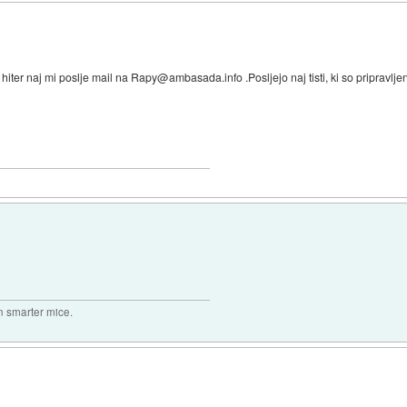
hiter naj mi poslje mail na Rapy@ambasada.info .Posljejo naj tisti, ki so pripravljeni
n smarter mice.