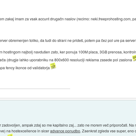
em zakaj imam za vsak accunt drugačn naslov (recimo: neki.freeprohosting.com, pa n
erver obremenjen toliko, da tudi do strani ne prideš, potem pa čez pol ure pa serve
 hostingom najbolj navdušen zato, ker ponuja 100M placa, 3GB prenosa, kontrolno pl
moteča (drugje lahko uporabniku na 800x600 resoluciji reklama zasede pol zaslona
apa fency ikonce od validatorja
ar zadovoljen, ampak zdaj so me kapitalno zaj... zato ne morem več priporočati. Na
ve) na hostexcellence in sicer
advance ponudbo
. Zaenkrat zgleda vse super, eno