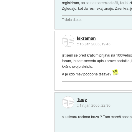
registriram, pa se ne morem odločit, kaj bi z
Zgledajo, kot da res nekaj znajo. Zaenkrat 
Trdota d.o.o.
Iskraman
::
16. jan 2005, 19:45
jst sem se pred kratkim prijavu na 100webs
forum, in sem seveda upisu prave podatke, ko
kkšno svojo skripto.
A je kdo mev podobne težave?
Tody
::
17. jan 2005, 22:30
si ustvaru recimor bazo ? Tam moreš posebaj