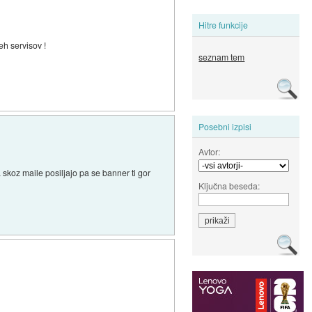
Hitre funkcije
eh servisov !
seznam tem
Posebni izpisi
Avtor:
 skoz maile posiljajo pa se banner ti gor
Ključna beseda: