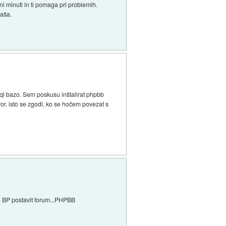
ni minuti in ti pomaga pri problemih.
raša.
ql bazo. Sem poskusu inštalirat phpbb
ror. isto se zgodi, ko se hočem povezat s
al BP postavit forum...PHPBB