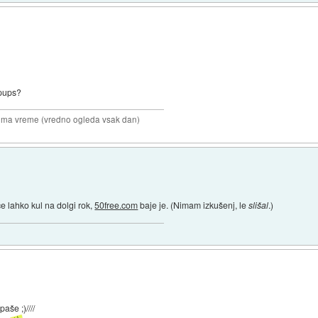
opups?
anima vreme (vredno ogleda vsak dan)
 lahko kul na dolgi rok,
50free.com
baje je. (Nimam izkušenj, le
slišal
.)
aše ;)////