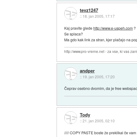
tevz1247
::
18. jan 2005, 17:17
Kaj pravite glede
http://www.e-uspeh.com
?
Se splaca?
Ma gdo kak link za stran, kjer plačajo na p
http://www.pro-vreme.net - za vse, ki vas z
andper
::
19. jan 2005, 17:20
Čeprav osebno dvomim, da je free webspace
Tody
::
21. jan 2005, 02:10
///// COPY PASTE boste že preklikal če vam p