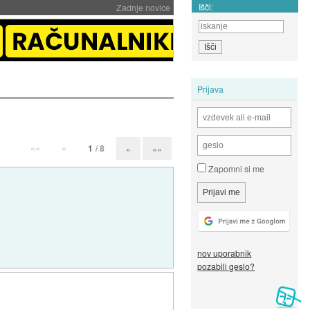
Išči:
Zadnje novice
Prijava
««
«
1
/ 8
»
»»
Zapomni si me
nov uporabnik
pozabili geslo?