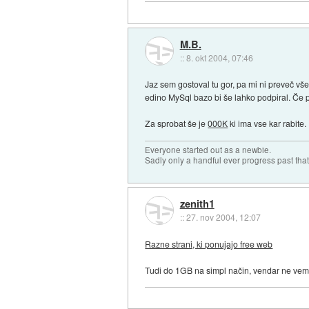
M.B.
::
8. okt 2004, 07:46
Jaz sem gostoval tu gor, pa mi ni preveč vš
edino MySql bazo bi še lahko podpiral. Če p
Za sprobat še je
000K
ki ima vse kar rabite.
Everyone started out as a newbie.
Sadly only a handful ever progress past that
zenith1
::
27. nov 2004, 12:07
Razne strani, ki ponujajo free web
Tudi do 1GB na simpl način, vendar ne vem p