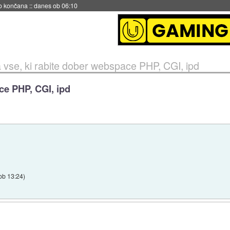
no končana
::
danes ob 06:10
 vse, ki rabite dober webspace PHP, CGI, ipd
ce PHP, CGI, ipd
ob 13:24
)