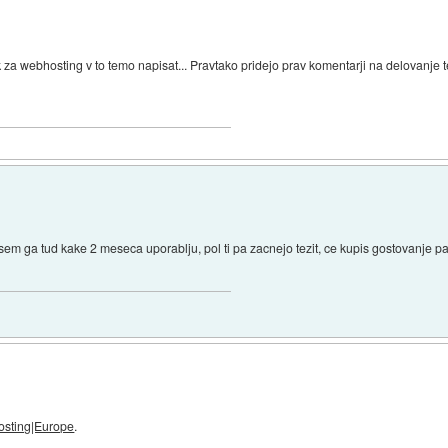
ink za webhosting v to temo napisat... Pravtako pridejo prav komentarji na delovanje t
sem ga tud kake 2 meseca uporablju, pol ti pa zacnejo tezit, ce kupis gostovanje pa
sting|Europe
.