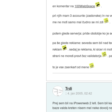
en komentar na
100WebSpace
.
pri njih mam 3 accounte (zastonske) in ne v
me ne moti samo mal čudno se mi zdi
.
potem glede serverja: pride obdobje ko je s
pa še glede reklame: seveda sem bil nad tem
reklam
. sedaj je reklama, ki sicer ni 
strani ne moreš pravt čez validatorja
. p
to je vse zaenkart od mene
Trdi
::
4. jan 2005, 02:42
Prej sem bil na iPowerweb 2 leti. Sem bil k
baze valda kreten nisem mel neke dovolj no