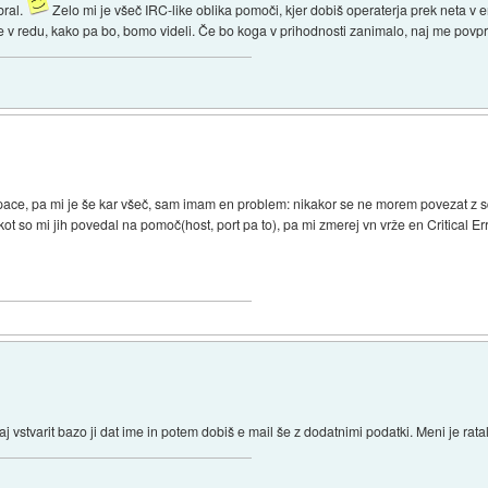
bral.
Zelo mi je všeč IRC-like oblika pomoči, kjer dobiš operaterja prek neta v e
je v redu, kako pa bo, bomo videli. Če bo koga v prihodnosti zanimalo, naj me povp
pace, pa mi je še kar všeč, sam imam en problem: nikakor se ne morem povezat z s
t so mi jih povedal na pomoč(host, port pa to), pa mi zmerej vn vrže en Critical Er
 vstvarit bazo ji dat ime in potem dobiš e mail še z dodatnimi podatki. Meni je rat