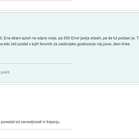
eč. Ene strani sploh ne odpre moje, pa 550 Error javlja včasih, pe še ful počasn je
a kdo želi postat v tujih forumih za zastonjsko gostovanje naj pove, dam linke.
 point.
ovedat od zanesljivosti in trajanju.