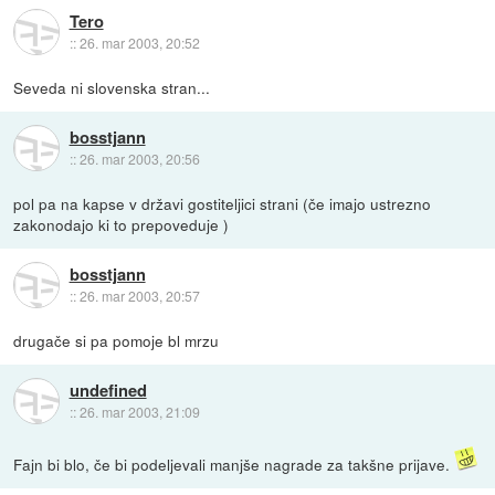
Tero
::
26. mar 2003, 20:52
Seveda ni slovenska stran...
bosstjann
::
26. mar 2003, 20:56
pol pa na kapse v državi gostiteljici strani (če imajo ustrezno
zakonodajo ki to prepoveduje )
bosstjann
::
26. mar 2003, 20:57
drugače si pa pomoje bl mrzu
undefined
::
26. mar 2003, 21:09
Fajn bi blo, če bi podeljevali manjše nagrade za takšne prijave.