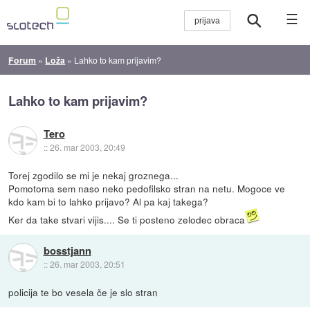
☰
Forum
»
Loža
»
Lahko to kam prijavim?
Lahko to kam prijavim?
Tero
::
26. mar 2003, 20:49
Torej zgodilo se mi je nekaj groznega...
Pomotoma sem naso neko pedofilsko stran na netu. Mogoce ve
kdo kam bi to lahko prijavo? Al pa kaj takega?
Ker da take stvari vijis.... Se ti posteno zelodec obraca
bosstjann
::
26. mar 2003, 20:51
policija te bo vesela če je slo stran