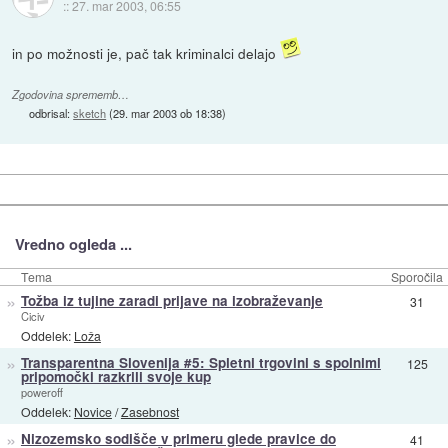
::
27. mar 2003, 06:55
in po možnosti je, pač tak kriminalci delajo
Zgodovina sprememb…
odbrisal:
sketch
(
29. mar 2003 ob 18:38
)
Vredno ogleda ...
Tema
Sporočila
»
Tožba iz tujine zaradi prijave na izobraževanje
31
Ciciv
Oddelek:
Loža
»
Transparentna Slovenija #5: Spletni trgovini s spolnimi
125
pripomočki razkrili svoje kup
poweroff
Oddelek:
Novice
/
Zasebnost
»
Nizozemsko sodišče v primeru glede pravice do
41