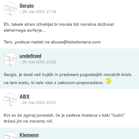
Sergio
::
26. mar 2003, 21:58
Eh, takele strani iztrebljat bi morala biti moralna dolžnost
slehernega surferja...
Tero, poskusi mailati na abuse@tistadomena.com
undefined
::
26. mar 2003, 23:22
Sergio, je dosti več hujših in predvsem pogostejših moralnih krivic
na tem svetu, ki celo niso z zakonom prepovedane.
ABX
::
26. mar 2003, 23:37
Kot so že zgoraj povedali, če je zadeva hostana v kaki "čudni"
državi jim ne moremo nič.
Klemenn