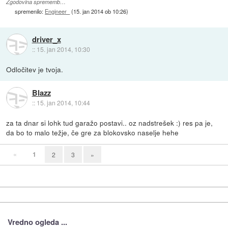
Zgodovina sprememb…
spremenilo:
Engineer_
(
15. jan 2014 ob 10:26
)
driver_x
::
15. jan 2014, 10:30
Odločitev je tvoja.
Blazz
::
15. jan 2014, 10:44
za ta dnar si lohk tud garažo postavi.. oz nadstrešek :) res pa je,
da bo to malo težje, če gre za blokovsko naselje hehe
«
1
2
3
»
Vredno ogleda ...