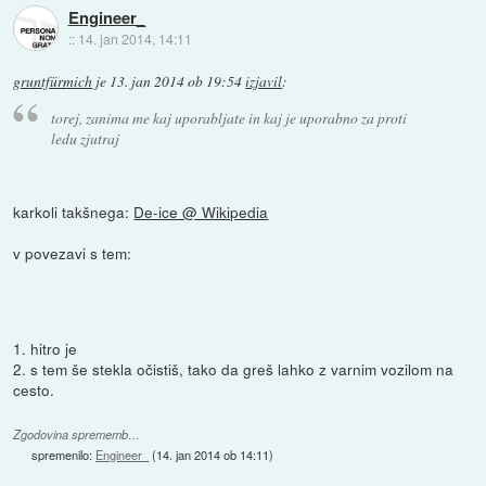
Engineer_
::
14. jan 2014, 14:11
gruntfürmich
je
13. jan 2014 ob 19:54
izjavil
:
torej, zanima me kaj uporabljate in kaj je uporabno za proti
ledu zjutraj
karkoli takšnega:
De-ice @ Wikipedia
v povezavi s tem:
1. hitro je
2. s tem še stekla očistiš, tako da greš lahko z varnim vozilom na
cesto.
Zgodovina sprememb…
spremenilo:
Engineer_
(
14. jan 2014 ob 14:11
)