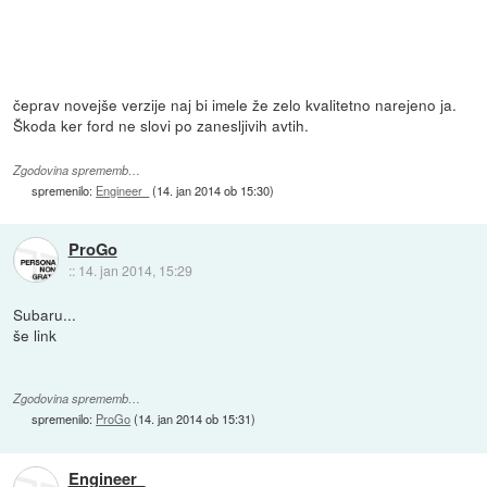
čeprav novejše verzije naj bi imele že zelo kvalitetno narejeno ja.
Škoda ker ford ne slovi po zanesljivih avtih.
Zgodovina sprememb…
spremenilo:
Engineer_
(
14. jan 2014 ob 15:30
)
ProGo
::
14. jan 2014, 15:29
Subaru...
še link
Zgodovina sprememb…
spremenilo:
ProGo
(
14. jan 2014 ob 15:31
)
Engineer_