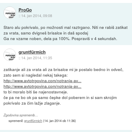
ProGo
::
14. jan 2014, 09:08
Staro alu pokrivalo, po možnosti mal raztrgano. Niti ne rabiš zatikat
za vrata, samo dvigneš brisalce in daš spodaj
Ga ne vzame noben, dela pa 100%. Pospraviš v 4 sekundah.
gruntfürmich
::
14. jan 2014, 11:35
zatikanje ali za vrata ali za brisalce mi je postalo bedno in odveč,
zato sem si nagledal nekaj takega:
http://www.avtotrgovina.com/notranja-av...
http://www.avtotrgovina.com/notranja-av...
to bi moralo biti še najenostavneje.
če pa ne bo ok pa samo čepke dol poberem in si sam skrojim
pokrivalo za čim lažje zlaganje.
Zgodovina sprememb…
spremenil:
gruntfürmich
(
14. jan 2014 ob 11:36
)