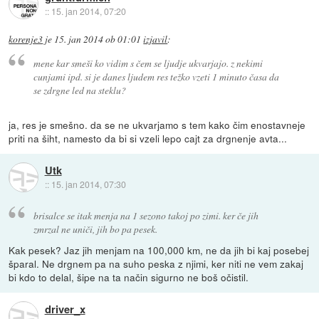
::
15. jan 2014, 07:20
korenje3
je
15. jan 2014 ob 01:01
izjavil
:
mene kar smeši ko vidim s čem se ljudje ukvarjajo. z nekimi
cunjami ipd. si je danes ljudem res težko vzeti 1 minuto časa da
se zdrgne led na steklu?
ja, res je smešno. da se ne ukvarjamo s tem kako čim enostavneje
priti na šiht, namesto da bi si vzeli lepo cajt za drgnenje avta...
Utk
::
15. jan 2014, 07:30
brisalce se itak menja na 1 sezono takoj po zimi. ker če jih
zmrzal ne uniči, jih bo pa pesek.
Kak pesek? Jaz jih menjam na 100,000 km, ne da jih bi kaj posebej
šparal. Ne drgnem pa na suho peska z njimi, ker niti ne vem zakaj
bi kdo to delal, šipe na ta način sigurno ne boš očistil.
driver_x