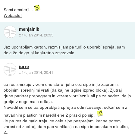
Sami amaterji...
Webasto!
menjalnik
::
14. jan 2014, 20:35
Jaz uporabljam karton, razmišljam pa tudi o uporabi spreja, sam
dele že dolgo ni konkretno zmrzovalo
jurre
::
14. jan 2014, 20:41
ce res zmrzuje vrzem eno staro rjuho cez sipo in jo zaprem z
obojnimi sprednjimi vrati (da kaj ne izgine izpred bloka). Zjutraj
rjuho parkrat prepognem in vrzem v prtljaznik ali pa za sedez, da jo
gretje v noge malo odtaja.
Navadil sem se pa uporabljati sprej za odmrzovanje, odkar sem z
navadnim plasticnim naredil ene 2 praski po sipi.
Je pa res da malo traja, ce celo sipo posprejam, ker se potem
zarosi od znotraj, dam pac ventilacijo na sipo in pocakam minutko,
2...