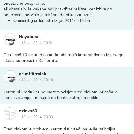
enostavno pospravijo.
ali obstajajo še kakšne bolj praktične rešitve, ker izbira po
bencinskih servisih je takšna, da ni kaj za uzet...
spremenil:
gruntfürmich
(
13. jan 2014 ob 19:54
)
Hayabusa
::
13. jan 2014, 20:04
Če nimaš 10 sekund časa da odstraniš karton/brisačo iz prvega
stekla se preseli v Kalifornijo.
gruntfürmich
::
13. jan 2014, 20:18
karton ni uredu ker ne morem svinjat pred blokom, brisača je
zanimiva ampak ni nujno da bo še zjutraj na steklu.
dzinks63
::
13. jan 2014, 20:33
Pred blokom je problem, karton ti ni všeč, pa je še najboljša