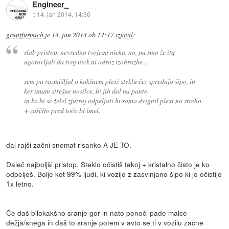
Engineer_
::
14. jan 2014, 14:36
gruntfürmich
je
14. jan 2014 ob 14:17
izjavil
:
slab pristop. nevredno tvojega nicka. no, pa smo že itq
ugotavljali da tvoj nick ni odraz izobrazbe...
sem pa razmišljal o kakšnem plexi steklu čez sprednjo šipo, in
ker imam strešne nosilce, bi jih dal na pante.
in ko bi se želel zjutraj odpeljati bi samo dvignil plexi na streho.
+ zaščito pred točo bi imel.
daj rajši začni snemat risanko A JE TO.
Daleč najboljši pristop. Steklo očistiš takoj + kristalno čisto je ko
odpelješ. Bolje kot 99% ljudi, ki vozijo z zasvinjano šipo ki jo očistijo
1x letno.
Če daš bilokakšno sranje gor in nato ponoči pade malce
dežja/snega in daš to sranje potem v avto se ti v vozilu začne