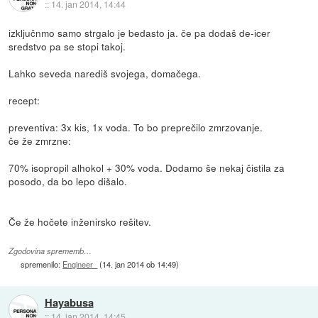
::
14. jan 2014, 14:44
izključnmo samo strgalo je bedasto ja. če pa dodaš de-icer
sredstvo pa se stopi takoj.
Lahko seveda narediš svojega, domačega.
recept:
preventiva: 3x kis, 1x voda. To bo preprečilo zmrzovanje.
če že zmrzne:
70% isopropil alhokol + 30% voda. Dodamo še nekaj čistila za
posodo, da bo lepo dišalo.
Če že hočete inženirsko rešitev.
Zgodovina sprememb…
spremenilo:
Engineer_
(
14. jan 2014 ob 14:49
)
Hayabusa
::
14. jan 2014, 14:45