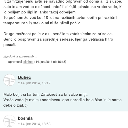
K zamrznjenemu avtu se navadno odpravim od doma ali iz službe,
zato imam vedno možnost natočiti si 0,5L plastenko vroče vode, ki
jo polijem po šipi in lahko takoj odpeljem.
To počnem že več kot 10 let na različnih avtomobilih pri različnih
temperaturah in steklo mi ni še nikoli počilo.
Druga možnost pa je z alu. senčilom zataknjenim za brisalce.
Senčilo pospravim za sprednje sedeže, kjer ga vetilacija hitro
posuši.
Zgodovina sprememb…
spremenil:
clothes
(
14. jan 2014 ob 16:13
)
Duhec
::
14. jan 2014, 16:17
Malo bolj trši karton. Zatakneš za brisalce in tjt.
Vroča voda je mojmu sodelavcu lepo naredila belo šipo in je samo
debelo zjal. :)
bosmla
::
14. jan 2014, 18:58