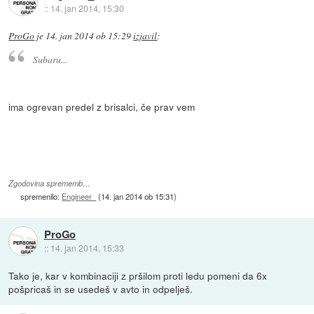
::
14. jan 2014, 15:30
ProGo
je
14. jan 2014 ob 15:29
izjavil
:
Subaru...
ima ogrevan predel z brisalci, če prav vem
Zgodovina sprememb…
spremenilo:
Engineer_
(
14. jan 2014 ob 15:31
)
ProGo
::
14. jan 2014, 15:33
Tako je, kar v kombinaciji z pršilom proti ledu pomeni da 6x
pošpricaš in se usedeš v avto in odpelješ.