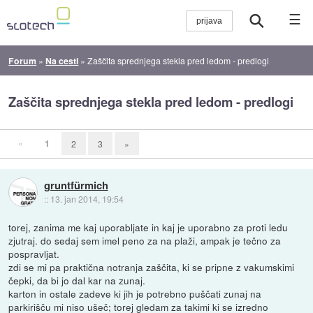
☰
Forum
»
Na cesti
»
Zaščita sprednjega stekla pred ledom - predlogi
Zaščita sprednjega stekla pred ledom - predlogi
«
1
2
3
»
gruntfürmich
::
13. jan 2014, 19:54
torej, zanima me kaj uporabljate in kaj je uporabno za proti ledu
zjutraj. do sedaj sem imel peno za na plaži, ampak je tečno za
pospravljat.
zdi se mi pa praktična notranja zaščita, ki se pripne z vakumskimi
čepki, da bi jo dal kar na zunaj.
karton in ostale zadeve ki jih je potrebno puščati zunaj na
parkirišču mi niso ušeč; torej gledam za takimi ki se izredno