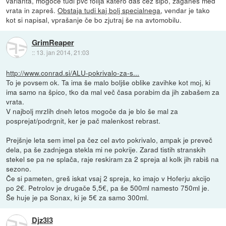
varianta, mogoče tudi pvc folija katero daš čez šipo, zaganeš med
vrata in zapreš.
Obstaja tudi kaj bolj specialnega
, vendar je tako
kot si napisal, vprašanje če bo zjutraj še na avtomobilu.
GrimReaper
::
13. jan 2014, 21:03
http://www.conrad.si/ALU-pokrivalo-za-s...
To je povsem ok. Ta ima še malo boljše oblike zavihke kot moj, ki
ima samo na špico, tko da mal več časa porabim da jih zabašem za
vrata.
V najbolj mrzlih dneh letos mogoče da je blo še mal za
posprejat/podrgnit, ker je pač malenkost rebrast.
Prejšnje leta sem imel pa čez cel avto pokrivalo, ampak je preveč
dela, pa še zadnjega stekla mi ne pokrije. Zarad tistih stranskih
stekel se pa ne splača, raje reskiram za 2 spreja al kolk jih rabiš na
sezono.
Če si pameten, greš iskat vsaj 2 spreja, ko imajo v Hoferju akcijo
po 2€. Petrolov je drugače 5,5€, pa še 500ml namesto 750ml je.
Še huje je pa Sonax, ki je 5€ za samo 300ml.
Djz3l3