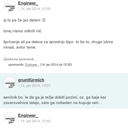
Engineer_
::
14. jan 2014, 15:35
sj to pa že jaz delam :D
torej nismo odkrili nič.
špricanje ali pa dekca za sprednjo šipo. to bo to, druge izbire
nimaš, avtor teme.
Zgodovina sprememb…
spremenilo:
Engineer_
(
14. jan 2014 ob 15:35
)
gruntfürmich
::
14. jan 2014, 15:37
senčnik bo. le da ga je težje dobiti pozimi, oz. ga baje kar
zavarovalnice talajo, zato ga nobeden ne kupuje več...
Engineer_
::
14. jan 2014, 15:40