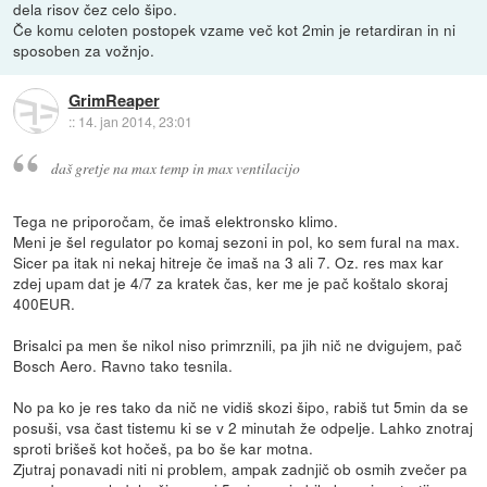
dela risov čez celo šipo.
Če komu celoten postopek vzame več kot 2min je retardiran in ni
sposoben za vožnjo.
GrimReaper
::
14. jan 2014, 23:01
daš gretje na max temp in max ventilacijo
Tega ne priporočam, če imaš elektronsko klimo.
Meni je šel regulator po komaj sezoni in pol, ko sem fural na max.
Sicer pa itak ni nekaj hitreje če imaš na 3 ali 7. Oz. res max kar
zdej upam dat je 4/7 za kratek čas, ker me je pač koštalo skoraj
400EUR.
Brisalci pa men še nikol niso primrznili, pa jih nič ne dvigujem, pač
Bosch Aero. Ravno tako tesnila.
No pa ko je res tako da nič ne vidiš skozi šipo, rabiš tut 5min da se
posuši, vsa čast tistemu ki se v 2 minutah že odpelje. Lahko znotraj
sproti brišeš kot hočeš, pa bo še kar motna.
Zjutraj ponavadi niti ni problem, ampak zadnjič ob osmih zvečer pa