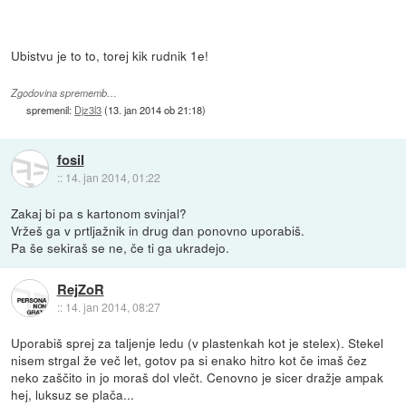
Ubistvu je to to, torej kik rudnik 1e!
Zgodovina sprememb…
spremenil:
Djz3l3
(
13. jan 2014 ob 21:18
)
fosil
::
14. jan 2014, 01:22
Zakaj bi pa s kartonom svinjal?
Vržeš ga v prtljažnik in drug dan ponovno uporabiš.
Pa še sekiraš se ne, če ti ga ukradejo.
RejZoR
::
14. jan 2014, 08:27
Uporabiš sprej za taljenje ledu (v plastenkah kot je stelex). Stekel
nisem strgal že več let, gotov pa si enako hitro kot če imaš čez
neko zaščito in jo moraš dol vlečt. Cenovno je sicer dražje ampak
hej, luksuz se plača...