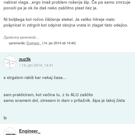
nabirat vlaga...ergo imaš problem rošenja šip. Če pa samo zmrzuje
ponoči pa je ok če daš neko zaščitno plast čez ja.
Ni boljšega kot ročno čiščenje stekel. Je veliko hitreje malo
pošpricat in zdrgnit kot odpirat obojna vrata in zlagat tisto odejico.
Zgodovina sprememb…
spremenilo:
Engineer_
(
14. jan 2014 ob 14:40
)
zuz3k
::
14. jan 2014, 14:41
s strgalom rabiš kar nekaj časa...
sam prakticiram, kot večina tu, z to ALU zaščito
samo snamem dol, otresem in dam v prtlažnik. šipa je takoj čista
lp
Engineer_