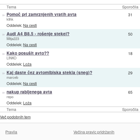
Tema
Sporočila
»
Pomoč pri zamrznjenih vratih avta
31
klihk
Oddelek:
Na cesti
»
Audi A4 B8.5 - rošenje stekel?
50
Mitja223
Oddelek:
Na cesti
»
Kako posušit avto??
18
LINKO
Oddelek:
Loža
»
Kaj daste čez avtomiblska stekla (sneg)?
29
marceb
Oddelek:
Na cesti
»
nakup rabljenega avta
65
repo
Oddelek:
Loža
Tema
Sporočila
Več podobnih tem
Pravila
Večina pravic pridržanih