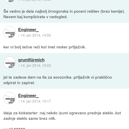
Še vedno je dela najbolj črnogorska in poceni rešitev (brez kemije).
Nevem kaj komplicirate v nedogled.
Engineer_
::
14. jan 2014, 14:50
ker ni bolj tečne reči kot imet moker prtljažnik.
gruntfürmich
::
14. jan 2014, 15:02
jst te zadeve dam na tla za sovoznika. prtljažnik ni praktično
odpirat in zapirat.
Engineer_
::
14. jan 2014, 15:17
ideja za kickstarter: naj nekdo izumi ogrevano prednje steklo..kot
zadnje steklo samo brez nitk.
protif $$$$$