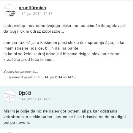
gruntfürmich
::
14. jan 2014, 14:17
slab pristop. nevredno tvojega nicka. no, pa smo že itq ugotavljali
da tvoj nick ni odraz izobrazbe...
sem pa razmišljal o kakšnem plexi steklu čez sprednjo šipo, in ker
imam strešne nosilce, bi jih dal na pante.
in ko bi se želel zjutraj odpeljati bi samo dvignil plexi na streho.
+ zaščito pred točo bi imel.
Zgodovina sprememb…
spremenil:
gruntfürmich
(
14. jan 2014 ob 14:18
)
Djz3l3
::
14. jan 2014, 14:30
Mislim je bolje da nic ne dajes gor potem, ali pa kar odstranis
vetrobransko steklo pa bo...ker ce se ti se brisalce ne da przdignt
pol pa nevem.