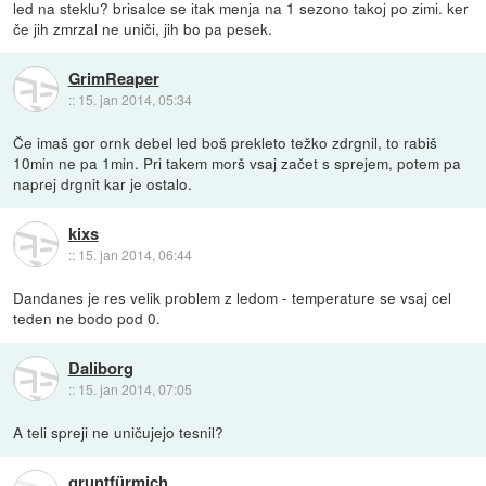
led na steklu? brisalce se itak menja na 1 sezono takoj po zimi. ker
če jih zmrzal ne uniči, jih bo pa pesek.
GrimReaper
::
15. jan 2014, 05:34
Če imaš gor ornk debel led boš prekleto težko zdrgnil, to rabiš
10min ne pa 1min. Pri takem morš vsaj začet s sprejem, potem pa
naprej drgnit kar je ostalo.
kixs
::
15. jan 2014, 06:44
Dandanes je res velik problem z ledom - temperature se vsaj cel
teden ne bodo pod 0.
Daliborg
::
15. jan 2014, 07:05
A teli spreji ne uničujejo tesnil?
gruntfürmich