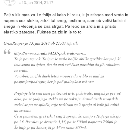
::
13. jan 2014, 21:17
Pejt v kik mas za 1e folijo al kako bi reku, k jo stisnes med vrata in
napnes cez steklo, zdrzi tut sneg, testirano, sam ob veliki kolicini
snega in vlecenja se zna strgat. Pa lepo se zrola in z prisito
elastiko zategne. Fuknes za zic in je to to
GrimReaper
je
13. jan 2014 ob 21:03
izjavil
:
http://www.conrad.si/ALU-pokrivalo-za-s...
To je povsem ok. Ta ima še malo boljše oblike zavihke kot moj, ki
ima samo na špico, tko da mal več časa porabim da jih zabašem
za vrata.
V najbolj mrzlih dneh letos mogoče da je blo še mal za
posprejat/podrgnit, ker je pač malenkost rebrast.
Prejšnje leta sem imel pa čez cel avto pokrivalo, ampak je preveč
dela, pa še zadnjega stekla mi ne pokrije. Zarad tistih stranskih
stekel se pa ne splača, raje reskiram za 2 spreja al kolk jih rabiš
na sezono.
Če si pameten, greš iskat vsaj 2 spreja, ko imajo v Hoferju akcijo
po 2€. Petrolov je drugače 5,5€, pa še 500ml namesto 750ml je.
Še huje je pa Sonax, ki je 5€ za samo 300ml.