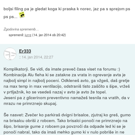
boljsi filing pa je gledat koga ki praska k norec, jaz pa s sprejom ps
ps ps...
Zgodovina sprememb…
spremenil:
jurre
(
14. jan 2014 ob 20:42
)
Er333
::
14. jan 2014, 22:27
Komplikatorji. Se vidi, da imate preveč časa viset na forumu :)
Kombinacija Alu fleha ki se zatakne za vrata in ogrevanje avta je
najbolj simpl in najbolj poceni. Odkleneš avto, ga vžgeš, daš gretje
na max temp in max ventilacijo, odstraniš tisto zaščito s šipe, vržeš
v prtljažnik, ko se vsedeš nazaj v avto je avto že topel.
Jeseni pa z glicerinom preventivno namažeš tesnila na vratih, da v
mrazu ne primrznejo skupaj.
Še nasvet: Zvečer ko parkiraš dvigni brisalce, zjutraj ko greš, gumo
na brisalcu obriši z robcem. Tako brisalci ponoči ne primrznejo na
šipo, brisanje gume z robcem pa povzroči da odpade led ki se je
ponoči nabral, tako da imaš mehko gumo ki v nulo pobriše in ne