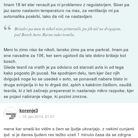
Imam 18 let star renault pa ni problemov z regulatorjem. Sicer pa
jaz samo nastavim temperaturo na max, za ventilacijo mi pa
avtomatika poskrbi, tako da nič ne nastavljam.
Brisalci pa men še nikol niso primrznili, pa jih nič ne dvigujem,
pač Bosch Aero. Ravno tako tesnila.
Meni to zimo niso še nikoli, lansko zimo pa ene parkrat. Imam pa
ene navadne za 10€, ker sem ugotovil da isto dobro brišejo kot
bosch.
Glede tesnil na vratih je pa odvisno od starosti avta in od tega
kako pogosto jih pucaš. Na spodnjem delu, tam kjer čez njih
dviguješ noge ko se usedeš v avto, se ponavadi nabere blato in
druga svinjarija in ko to drgeš dol, sploh s kakšnim čistilom, osušiš
tesnila, ki z leti začnejo preperevat in nastanejo mikro razpoke, kjer
se pojavi nabiranje vlage, ki pozimi zmrzne.
korenje3
::
15. jan 2014, 01:01
mene kar smeši ko vidim s čem se ljudje ukvarjajo. z nekimi cunjami
ipd. si je danes ljudem res težko vzeti 1 minuto časa da se zdrgne