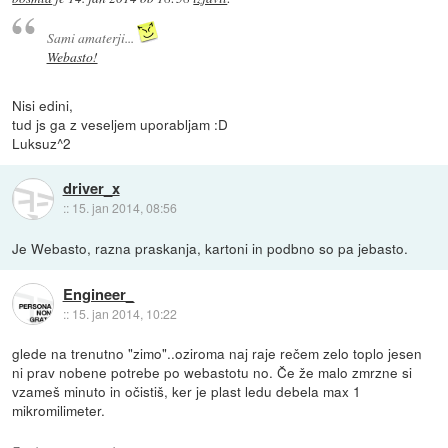
Sami amaterji...
Webasto!
Nisi edini,
tud js ga z veseljem uporabljam :D
Luksuz^2
driver_x
::
15. jan 2014, 08:56
Je Webasto, razna praskanja, kartoni in podbno so pa jebasto.
Engineer_
::
15. jan 2014, 10:22
glede na trenutno "zimo"..oziroma naj raje rečem zelo toplo jesen
ni prav nobene potrebe po webastotu no. Če že malo zmrzne si
vzameš minuto in očistiš, ker je plast ledu debela max 1
mikromilimeter.