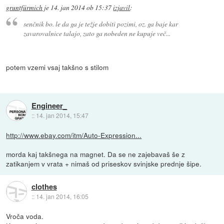
gruntfürmich
je
14. jan 2014 ob 15:37
izjavil
:
senčnik bo. le da ga je težje dobiti pozimi, oz. ga baje kar
zavarovalnice talajo, zato ga nobeden ne kupuje več...
potem vzemi vsaj takšno s stilom
Engineer_
::
14. jan 2014, 15:47
http://www.ebay.com/itm/Auto-Expression...
morda kaj takšnega na magnet. Da se ne zajebavaš še z
zatikanjem v vrata + nimaš od priseskov svinjske prednje šipe.
clothes
::
14. jan 2014, 16:05
Vroča voda.