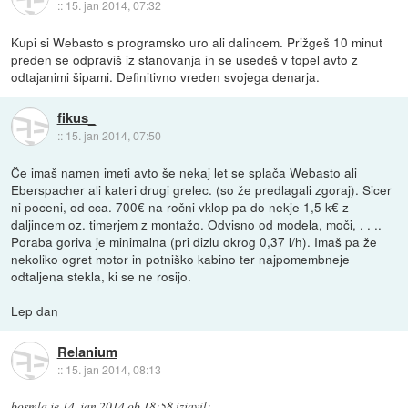
::
15. jan 2014, 07:32
Kupi si Webasto s programsko uro ali dalincem. Prižgeš 10 minut
preden se odpraviš iz stanovanja in se usedeš v topel avto z
odtajanimi šipami. Definitivno vreden svojega denarja.
fikus_
::
15. jan 2014, 07:50
Če imaš namen imeti avto še nekaj let se splača Webasto ali
Eberspacher ali kateri drugi grelec. (so že predlagali zgoraj). Sicer
ni poceni, od cca. 700€ na ročni vklop pa do nekje 1,5 k€ z
daljincem oz. timerjem z montažo. Odvisno od modela, moči, . . ..
Poraba goriva je minimalna (pri dizlu okrog 0,37 l/h). Imaš pa že
nekoliko ogret motor in potniško kabino ter najpomembneje
odtaljena stekla, ki se ne rosijo.
Lep dan
Relanium
::
15. jan 2014, 08:13
bosmla
je
14. jan 2014 ob 18:58
izjavil
: