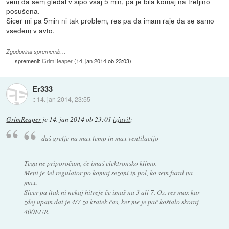
vem da sem gledal v šipo vsaj 5 min, pa je bila komaj na tretjino
posušena.
Sicer mi pa 5min ni tak problem, res pa da imam raje da se samo
vsedem v avto.
Zgodovina sprememb…
spremenil:
GrimReaper
(
14. jan 2014 ob 23:03
)
Er333
::
14. jan 2014, 23:55
GrimReaper
je
14. jan 2014 ob 23:01
izjavil
:
daš gretje na max temp in max ventilacijo
Tega ne priporočam, če imaš elektronsko klimo.
Meni je šel regulator po komaj sezoni in pol, ko sem fural na
max.
Sicer pa itak ni nekaj hitreje če imaš na 3 ali 7. Oz. res max kar
zdej upam dat je 4/7 za kratek čas, ker me je pač koštalo skoraj
400EUR.