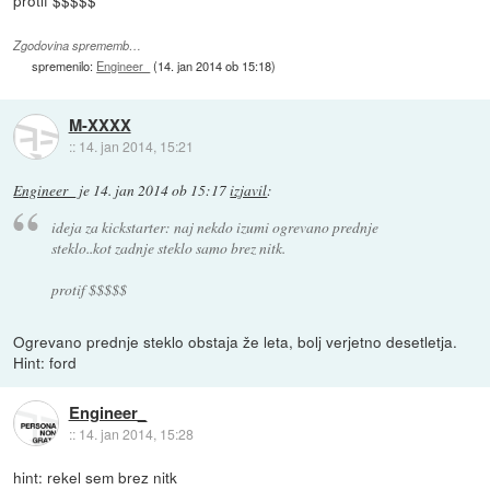
Zgodovina sprememb…
spremenilo:
Engineer_
(
14. jan 2014 ob 15:18
)
M-XXXX
::
14. jan 2014, 15:21
Engineer_
je
14. jan 2014 ob 15:17
izjavil
:
ideja za kickstarter: naj nekdo izumi ogrevano prednje
steklo..kot zadnje steklo samo brez nitk.
protif $$$$$
Ogrevano prednje steklo obstaja že leta, bolj verjetno desetletja.
Hint: ford
Engineer_
::
14. jan 2014, 15:28
hint: rekel sem brez nitk