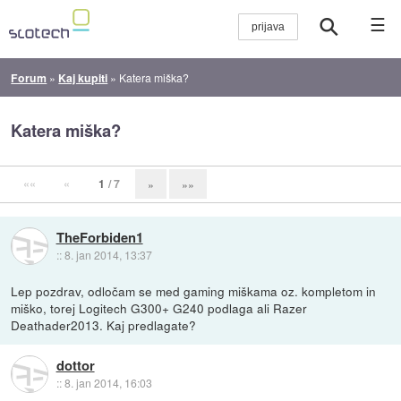
☰
Forum
»
Kaj kupiti
»
Katera miška?
Katera miška?
««
«
1
/ 7
»
»»
TheForbiden1
::
8. jan 2014, 13:37
Lep pozdrav, odločam se med gaming miškama oz. kompletom in
miško, torej Logitech G300+ G240 podlaga ali Razer
Deathader2013. Kaj predlagate?
dottor
::
8. jan 2014, 16:03