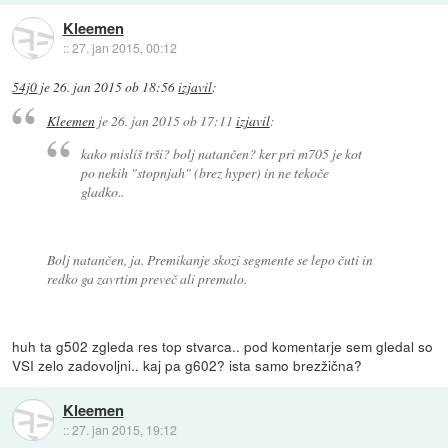
Kleemen
::
27. jan 2015, 00:12
54j0
je
26. jan 2015 ob 18:56
izjavil
:
Kleemen
je
26. jan 2015 ob 17:11
izjavil
:
kako misliš trši? bolj natančen? ker pri m705 je kot
po nekih "stopnjah" (brez hyper) in ne tekoče
gladko..
Bolj natančen, ja. Premikanje skozi segmente se lepo čuti in
redko ga zavrtim preveč ali premalo.
huh ta g502 zgleda res top stvarca.. pod komentarje sem gledal so
VSI zelo zadovoljni.. kaj pa g602? ista samo brezžična?
Kleemen
::
27. jan 2015, 19:12