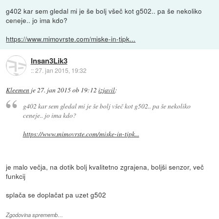
g402 kar sem gledal mi je še bolj všeč kot g502.. pa še nekoliko
ceneje.. jo ima kdo?
https://www.mimovrste.com/miske-in-tipk...
Insan3Lik3
::
27. jan 2015, 19:32
Kleemen
je
27. jan 2015 ob 19:12
izjavil
:
g402 kar sem gledal mi je še bolj všeč kot g502.. pa še nekoliko
ceneje.. jo ima kdo?
https://www.mimovrste.com/miske-in-tipk...
je malo večja, na dotik bolj kvalitetno zgrajena, boljši senzor, več
funkcij
splača se doplačat pa uzet g502
Zgodovina sprememb…