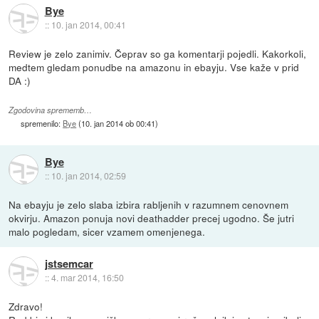
Bye
::
10. jan 2014, 00:41
Review je zelo zanimiv. Čeprav so ga komentarji pojedli. Kakorkoli,
medtem gledam ponudbe na amazonu in ebayju. Vse kaže v prid
DA :)
Zgodovina sprememb…
spremenilo:
Bye
(
10. jan 2014 ob 00:41
)
Bye
::
10. jan 2014, 02:59
Na ebayju je zelo slaba izbira rabljenih v razumnem cenovnem
okvirju. Amazon ponuja novi deathadder precej ugodno. Še jutri
malo pogledam, sicer vzamem omenjenega.
jstsemcar
::
4. mar 2014, 16:50
Zdravo!