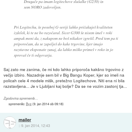
Drugače pa imam logitechove slušalke (G230) in
sem NORO zadovoljen.
Pri Logitechu, še posebej G-seriji lahko pričakuješ kvaliteten
izdelek, ki te ne bo razočaral. Sicer G300 še nisem imel v roki
ampak meni da, z nakupom ne boš nikakor zgrešil. Pred tem pa ti
priporočam, da se zapelješ do kake trgovine, kjer imajo
razstavne eksponate zunaj, da lahko miško primeš v roko in jo
sprovaš če ti odgovarja.
Saj zato me zanima, če mi kdo lahko priporoča kakšno trgovino z
večjo izbiro. Nazadnje sem bil v Big Bangu Koper, kjer so imeli na
policah cele 4 modele mišk, pretežno Logitechove. Niti ena ni bila
razstavljena... Je v Ljubljani kaj bolje? Da se ne vozim zastonj tja...
Zgodovina sprememb…
spremenilo:
Bye
(
9. jan 2014 ob 09:18
)
mailer
::
9. jan 2014, 12:43