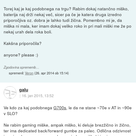
Torej kaj je kaj podobnega na trgu? Rabim dokaj natančno miško,
baterija naj drži nekaj več, sicer pa če je katera druga izredno
priporočjiva oz. dobra je lahko tudi žična. Pomembno mi je, da
miška ni mala, ker imam dokaj veliko roko in pri mali miški me že po
nekaj urah dela roka boli.
Kakšna priporočila?
anyone? please :)
Zgodovina sprememb…
spremenil:
Veron
(
26. apr 2014 ob 15:14
)
galu
::
16. jan 2015, 13:52
Ve kdo za kaj podobnega
G700s
, le da ne stane ~70e v AT in ~90e
v SLO?
Ne rabim gaming miške, ampak miško, ki deluje brezžično in žično,
ter ima dedicated back/forward gumbe za palec. Odlična odzivnost