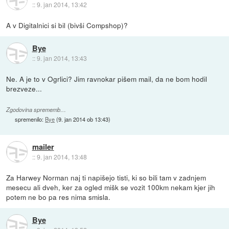
::
9. jan 2014, 13:42
A v Digitalnici si bil (bivši Compshop)?
Bye
::
9. jan 2014, 13:43
Ne. A je to v Ogrlici? Jim ravnokar pišem mail, da ne bom hodil
brezveze...
Zgodovina sprememb…
spremenilo:
Bye
(
9. jan 2014 ob 13:43
)
mailer
::
9. jan 2014, 13:48
Za Harwey Norman naj ti napišejo tisti, ki so bili tam v zadnjem
mesecu ali dveh, ker za ogled mišk se vozit 100km nekam kjer jih
potem ne bo pa res nima smisla.
Bye