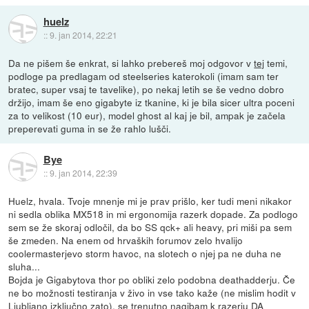
huelz
::
9. jan 2014, 22:21
Da ne pišem še enkrat, si lahko prebereš moj odgovor v
tej
temi,
podloge pa predlagam od steelseries katerokoli (imam sam ter
bratec, super vsaj te tavelike), po nekaj letih se še vedno dobro
držijo, imam še eno gigabyte iz tkanine, ki je bila sicer ultra poceni
za to velikost (10 eur), model ghost al kaj je bil, ampak je začela
preperevati guma in se že rahlo lušči.
Bye
::
9. jan 2014, 22:39
Huelz, hvala. Tvoje mnenje mi je prav prišlo, ker tudi meni nikakor
ni sedla oblika MX518 in mi ergonomija razerk dopade. Za podlogo
sem se že skoraj odločil, da bo SS qck+ ali heavy, pri miši pa sem
še zmeden. Na enem od hrvaških forumov zelo hvalijo
coolermasterjevo storm havoc, na slotech o njej pa ne duha ne
sluha...
Bojda je Gigabytova thor po obliki zelo podobna deathadderju. Če
ne bo možnosti testiranja v živo in vse tako kaže (ne mislim hodit v
Ljubljano izključno zato), se trenutno nagibam k razerju DA