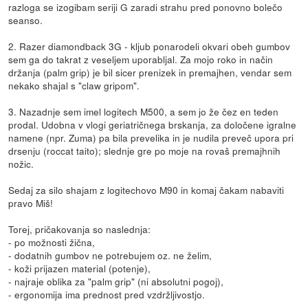
razloga se izogibam seriji G zaradi strahu pred ponovno bolečo
seanso.
2. Razer diamondback 3G - kljub ponarodeli okvari obeh gumbov
sem ga do takrat z veseljem uporabljal. Za mojo roko in način
držanja (palm grip) je bil sicer prenizek in premajhen, vendar sem
nekako shajal s "claw gripom".
3. Nazadnje sem imel logitech M500, a sem jo že čez en teden
prodal. Udobna v vlogi geriatričnega brskanja, za določene igralne
namene (npr. Zuma) pa bila prevelika in je nudila preveč upora pri
drsenju (roccat taito); slednje gre po moje na rovaš premajhnih
nožic.
Sedaj za silo shajam z logitechovo M90 in komaj čakam nabaviti
pravo Miš!
Torej, pričakovanja so naslednja:
- po možnosti žična,
- dodatnih gumbov ne potrebujem oz. ne želim,
- koži prijazen material (potenje),
- najraje oblika za "palm grip" (ni absolutni pogoj),
- ergonomija ima prednost pred vzdržljivostjo.