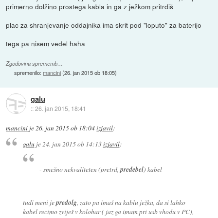
primerno dolžino prostega kabla in ga z ježkom pritrdiš
plac za shranjevanje oddajnika ima skrit pod "loputo" za baterijo
tega pa nisem vedel haha
Zgodovina sprememb…
spremenilo:
mancini
(
26. jan 2015 ob 18:05
)
galu
::
26. jan 2015, 18:41
mancini
je
26. jan 2015 ob 18:04
izjavil
:
galu
je
24. jan 2015 ob 14:13
izjavil
:
- smešno nekvaliteten (pretrd,
predebel
) kabel
tudi meni je
predolg
, zato pa imaš na kablu ježka, da si lahko
kabel recimo zviješ v kolobar ( jaz ga imam pri usb vhodu v PC),