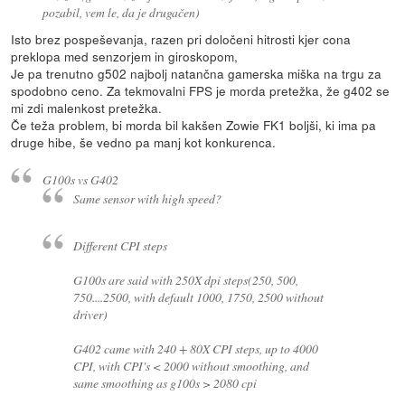
pozabil, vem le, da je drugačen)
Isto brez pospeševanja, razen pri določeni hitrosti kjer cona
preklopa med senzorjem in giroskopom,
Je pa trenutno g502 najbolj natančna gamerska miška na trgu za
spodobno ceno. Za tekmovalni FPS je morda pretežka, že g402 se
mi zdi malenkost pretežka.
Če teža problem, bi morda bil kakšen Zowie FK1 boljši, ki ima pa
druge hibe, še vedno pa manj kot konkurenca.
G100s vs G402
Same sensor with high speed?
Different CPI steps
G100s are said with 250X dpi steps(250, 500,
750....2500, with default 1000, 1750, 2500 without
driver)
G402 came with 240 + 80X CPI steps, up to 4000
CPI, with CPI's < 2000 without smoothing, and
same smoothing as g100s > 2080 cpi