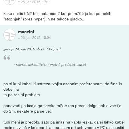
::
26. jan 2015, 17:11
kako misliš trši? bolj natančen? ker pri m705 je kot po nekih
"stopnjah" (brez hyper) in ne tekoče gladko..
mancini
::
26. jan 2015, 18:04
galu
je
24. jan 2015 ob 14:13
izjavil
:
- smešno nekvaliteten (pretrd, predebel) kabel
pa si kupi kabel ki ustreza tvojim osebnim preferencam, dolžina in
debelina
to pa res ni problem
ponavadi pa imajo gamerske miške res precej dolge kable vse tja
do 2m, nekatere pa še več
tudi meni je predolg, zato pa imaš na kablu ježka, da si lahko kabel
recimo zviješ v kolobar ( jaz ga imam pri usb vhodu v PC), si pustiš