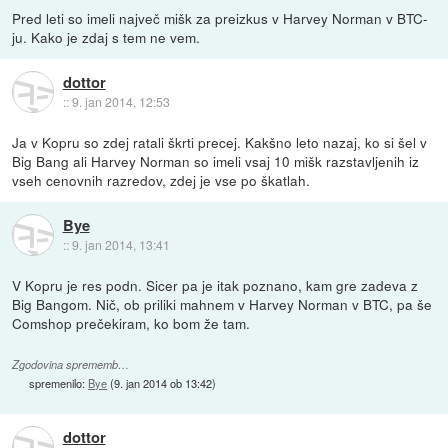
Pred leti so imeli največ mišk za preizkus v Harvey Norman v BTC-
ju. Kako je zdaj s tem ne vem.
dottor
::
9. jan 2014, 12:53
Ja v Kopru so zdej ratali škrti precej. Kakšno leto nazaj, ko si šel v
Big Bang ali Harvey Norman so imeli vsaj 10 mišk razstavljenih iz
vseh cenovnih razredov, zdej je vse po škatlah.
Bye
::
9. jan 2014, 13:41
V Kopru je res podn. Sicer pa je itak poznano, kam gre zadeva z
Big Bangom. Nič, ob priliki mahnem v Harvey Norman v BTC, pa še
Comshop prečekiram, ko bom že tam.
Zgodovina sprememb…
spremenilo:
Bye
(
9. jan 2014 ob 13:42
)
dottor