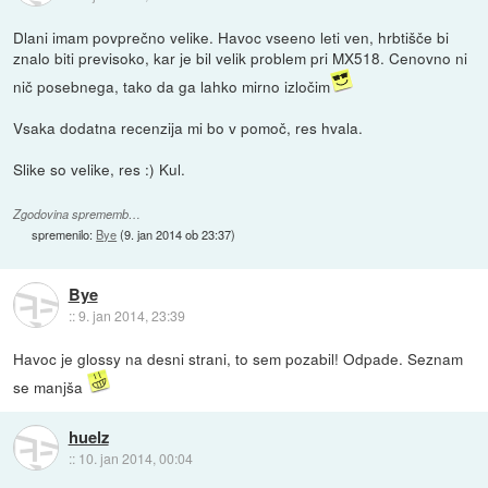
Dlani imam povprečno velike. Havoc vseeno leti ven, hrbtišče bi
znalo biti previsoko, kar je bil velik problem pri MX518. Cenovno ni
nič posebnega, tako da ga lahko mirno izločim
Vsaka dodatna recenzija mi bo v pomoč, res hvala.
Slike so velike, res :) Kul.
Zgodovina sprememb…
spremenilo:
Bye
(
9. jan 2014 ob 23:37
)
Bye
::
9. jan 2014, 23:39
Havoc je glossy na desni strani, to sem pozabil! Odpade. Seznam
se manjša
huelz
::
10. jan 2014, 00:04