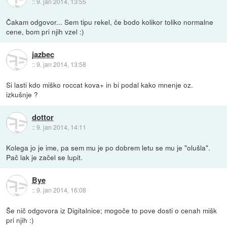
::
9. jan 2014, 13:55
Čakam odgovor... Sem tipu rekel, če bodo kolikor toliko normalne
cene, bom pri njih vzel :)
jazbec
::
9. jan 2014, 13:58
Si lasti kdo miško roccat kova+ in bi podal kako mnenje oz.
izkušnje ?
dottor
::
9. jan 2014, 14:11
Kolega jo je ime, pa sem mu je po dobrem letu se mu je "olušla".
Pač lak je začel se lupit.
Bye
::
9. jan 2014, 16:08
Še nič odgovora iz Digitalnice; mogoče to pove dosti o cenah mišk
pri njih :)