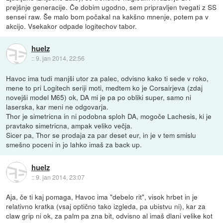
prejšnje generacije. Če dobim ugodno, sem pripravljen tvegati z SS
sensei raw. Še malo bom počakal na kakšno mnenje, potem pa v
akcijo. Vsekakor odpade logitechov tabor.
huelz
::
9. jan 2014, 22:56
Havoc ima tudi manjši utor za palec, odvisno kako ti sede v roko,
mene to pri Logitech seriji moti, medtem ko je Corsairjeva (zdaj
novejši model M65) ok, DA mi je pa po obliki super, samo ni
laserska, kar meni ne odgovarja.
Thor je simetricna in ni podobna sploh DA, mogoče Lachesis, ki je
pravtako simetricna, ampak veliko večja.
Sicer pa, Thor se prodaja za par deset eur, in je v tem smislu
smešno poceni in jo lahko imaš za back up.
huelz
::
9. jan 2014, 23:07
Aja, če ti kaj pomaga, Havoc ima "debelo rit", visok hrbet in je
relativno kratka (vsaj optično tako izgleda, pa ubistvu ni), kar za
claw grip ni ok, za palm pa zna bit, odvisno al imaš dlani velike kot