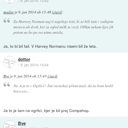
::
9. jan 2014, 13:52
mailer
je
9. jan 2014 ob 13:48
izjavil
:
Za Harwey Norman naj ti napišejo tisti, ki so bili tam v zadnjem
mesecu ali dveh, ker za ogled mišk se vozit 100km nekam kjer jih
potem ne bo pa res nima smisla.
Ja, to bi bil fail. V Harvey Normanu nisem bil že leta.
dottor
::
9. jan 2014, 13:54
Bye
je
9. jan 2014 ob 13:43
izjavil
:
Ne. A je to v Ogrlici? Jim ravnokar pišem mail, da ne bom hodil
brezveze...
Ja to je tam na ogrlici, kjer je bil prej Compshop.
Bye