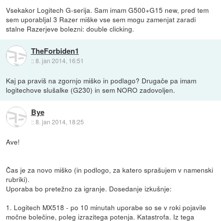
Vsekakor Logitech G-serija. Sam imam G500+G15 new, pred tem
sem uporabljal 3 Razer miške vse sem mogu zamenjat zaradi
stalne Razerjeve bolezni: double clicking.
TheForbiden1
::
8. jan 2014, 16:51
Kaj pa praviš na zgornjo miško in podlago? Drugače pa imam
logitechove slušalke (G230) in sem NORO zadovoljen.
Bye
::
8. jan 2014, 18:25
Ave!
Čas je za novo miško (in podlogo, za katero sprašujem v namenski
rubriki).
Uporaba bo pretežno za igranje. Dosedanje izkušnje:
1. Logitech MX518 - po 10 minutah uporabe so se v roki pojavile
močne bolečine, poleg izrazitega potenja. Katastrofa. Iz tega