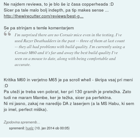
Ne najdem reviewa, to je blo še iz časa copperheada :D
Sicer pa tale malo bolj indepth, pa tip makes sense ...
http://thewirecutter.com/reviews/best-g...
Se pa strinjam s temle komentarjem
I'm surprised there are no Corsair mice even in the testing. I've
used Razer Deathadders in the past -- three of them at last count
-- they all had problems with build quality. I'm currently using a
Corsair M60 and it's far and away the best build quality I've
seen on a mouse to date, along with being comfortable and
accurate.
Kritika M60 in verjetno M65 je pa scroll whell - škripa vsaj pri meni
:D
Pa uteži je treba ven pobrat, ker pri 130 gramih je pretežka. Zato
tudi ne maram Mambe, ker je težka, sicer pa perfektna.
Ni mi jasno, zakaj ne naredijo DA z laserjem (a la MS Habu, ki sem
jo imel, perfect miška).
Zgodovina sprememb…
spremenil:
huelz
(
10. jan 2014 ob 00:05
)