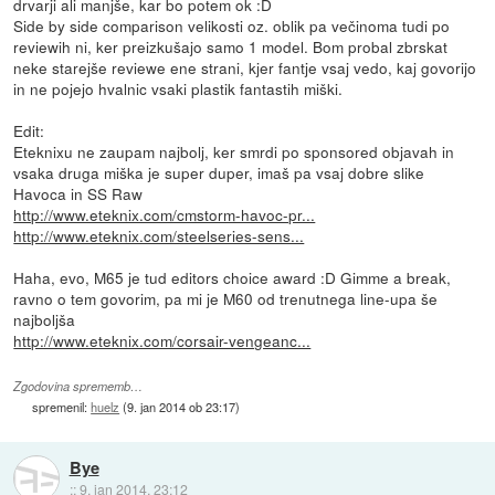
drvarji ali manjše, kar bo potem ok :D
Side by side comparison velikosti oz. oblik pa večinoma tudi po
reviewih ni, ker preizkušajo samo 1 model. Bom probal zbrskat
neke starejše reviewe ene strani, kjer fantje vsaj vedo, kaj govorijo
in ne pojejo hvalnic vsaki plastik fantastih miški.
Edit:
Eteknixu ne zaupam najbolj, ker smrdi po sponsored objavah in
vsaka druga miška je super duper, imaš pa vsaj dobre slike
Havoca in SS Raw
http://www.eteknix.com/cmstorm-havoc-pr...
http://www.eteknix.com/steelseries-sens...
Haha, evo, M65 je tud editors choice award :D Gimme a break,
ravno o tem govorim, pa mi je M60 od trenutnega line-upa še
najboljša
http://www.eteknix.com/corsair-vengeanc...
Zgodovina sprememb…
spremenil:
huelz
(
9. jan 2014 ob 23:17
)
Bye
::
9. jan 2014, 23:12