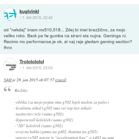
kuglvinkl
::
1. feb 2015, 22:42
od "nekdaj" imam mx510,518... Zdej bi imel brezžično, za mojo
veliko roko. Back pa fw gumba na strani sta nujna. Gaminga ni.
Recimo mx performance,je ok, al naj raje gledam gaming section?
thnx
Trololololol
::
1. feb 2015, 23:03
54j0
je
28. jan 2015 ob 07:57
izjavil
:
Razlike:
-oblika (za moje pojme ima g502 lepši naslon za palec)
-kvaliteta stikal (g502 ima več top tier stikal)
-nastavitev teže (samo g502)
-hyperscroll kolešček (samo g502)
-"3D" kolešček (samo g502)
-ovoj na kablu (guma na g402, tkanina na g502)
-senzor (g502 senzor je "acceleration free", o g402 pa sem