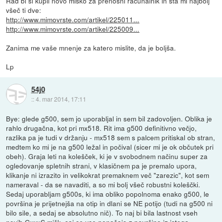
Rad bi si kupil novo miško za prenosni računalnik in sta mi najbolj
všeč ti dve:
http://www.mimovrste.com/artikel/225011...
http://www.mimovrste.com/artikel/225009...
Zanima me vaše mnenje za katero mislite, da je boljša.
Lp
54j0
::
4. mar 2014, 17:11
Bye: glede g500, sem jo uporabljal in sem bil zadovoljen. Oblika je
rahlo drugačna, kot pri mx518. Rit ima g500 definitivno večjo,
razlika pa je tudi v držanju - mx518 sem s palcem pritiskal ob stran,
medtem ko mi je na g500 ležal in počival (sicer mi je ok občutek pri
obeh). Graja leti na kolešček, ki je v svobodnem načinu super za
ogledovanje spletnih strani, v klasičnem pa je premalo upora,
klikanje ni izrazito in velikokrat premaknem več "zarezic", kot sem
nameraval - da se navaditi, a so mi bolj všeč robustni koleščki.
Sedaj uporabljam g500s, ki ima obliko popolnoma enako g500, le
površina je prijetnejša na otip in dlani se NE potijo (tudi na g500 ni
bilo sile, a sedaj se absolutno nič). To naj bi bila lastnost vseh