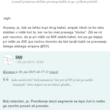
si pustiš primerno dolžino prostega kabla in ga z ježkom pritrdiš
:sigh:
Anyway, ja, itak se lahko kupi drug kabel, ampak nikoli ne bo tako
stabilen v miški kot ta, ker ne bo imel pravega "docka". Zdi se mi
pač neumno, da je pri miški za 80€ slabši kabel, kot pa ga dajejo
pri miški za 40€ (pa močno dvomim da tisti tanjši kabli ne prenesejo
tistega slabega ampera @5V).
54j0
::
26. jan 2015, 18:56
Kleemen
je
26. jan 2015 ob 17:11
izjavil
:
kako misliš trši? bolj natančen? ker pri m705 je kot po nekih
"stopnjah" (brez hyper) in ne tekoče gladko..
Bolj natančen, ja. Premikanje skozi segmente se lepo čuti in redko
ga zavrtim preveč ali premalo.