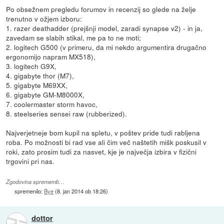
Po obsežnem pregledu forumov in recenzij so glede na želje
trenutno v ožjem izboru:
1. razer deathadder (prejšnji model, zaradi synapse v2) - in ja,
zavedam se slabih stikal, me pa to ne moti;
2. logitech G500 (v primeru, da mi nekdo argumentira drugačno
ergonomijo napram MX518),
3. logitech G9X,
4. gigabyte thor (M7),
5. gigabyte M69XX,
6. gigabyte GM-M8000X,
7. coolermaster storm havoc,
8. steelseries sensei raw (rubberized).
Najverjetneje bom kupil na spletu, v poštev pride tudi rabljena
roba. Po možnosti bi rad vse ali čim več naštetih mišk poskusil v
roki, zato prosim tudi za nasvet, kje je največja izbira v fizični
trgovini pri nas.
Zgodovina sprememb…
spremenilo:
Bye
(
8. jan 2014 ob 18:26
)
dottor