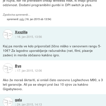
je nujna, ker ne prenesem cheap wireless mišk, ki imajo grozno
odzivnost. Dodatni programibilni gumbi in DPI switch je plus.
Zgodovina sprememb…
spremenil:
galu
(
16. jan 2015 ob 13:54
)
Xxxzilla
::
16. jan 2015, 13:56
Kaj pa morda ve kdo priporočati žično miško v cenovnem rangu 5-
10€? Za lagodno uporabljanje računalnika (net, filmi, pisanje
zadev) in morda občasno kakšno igro.
Bye
::
17. jan 2015, 12:06
Ako že moraš škrtariti, si omisli čisto osnovno Logitechovo M90, s 3
leti garancije. Ali pa se stegni prst čez 10 ojrov za kakšno
Gigabyteovo.
galu
::
24. jan 2015, 14:13