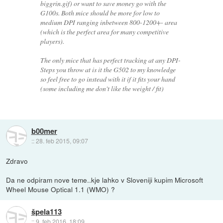
biggrin.gif) or want to save money go with the
G100s. Both mice should be more for low to
medium DPI ranging inbetween 800-1200+- area
(which is the perfect area for many competitive
players).
The only mice that has perfect tracking at any DPI-
Steps you throw at is it the G502 to my knowledge
so feel free to go instead with it if it fits your hand
(some including me don't like the weight / fit)
b00mer
::
28. feb 2015, 09:07
Zdravo
Da ne odpiram nove teme..kje lahko v Sloveniji kupim Microsoft
Wheel Mouse Optical 1.1 (WMO) ?
špela113
::
9. feb 2016, 18:09