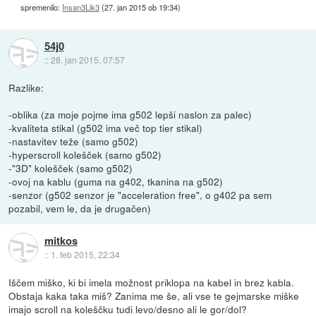
spremenilo:
Insan3Lik3
(
27. jan 2015 ob 19:34
)
54j0
::
28. jan 2015, 07:57
Razlike:
-oblika (za moje pojme ima g502 lepši naslon za palec)
-kvaliteta stikal (g502 ima več top tier stikal)
-nastavitev teže (samo g502)
-hyperscroll kolešček (samo g502)
-"3D" kolešček (samo g502)
-ovoj na kablu (guma na g402, tkanina na g502)
-senzor (g502 senzor je "acceleration free", o g402 pa sem
pozabil, vem le, da je drugačen)
mitkos
::
1. feb 2015, 22:34
Iščem miško, ki bi imela možnost priklopa na kabel in brez kabla.
Obstaja kaka taka miš? Zanima me še, ali vse te gejmarske miške
imajo scroll na koleščku tudi levo/desno ali le gor/dol?