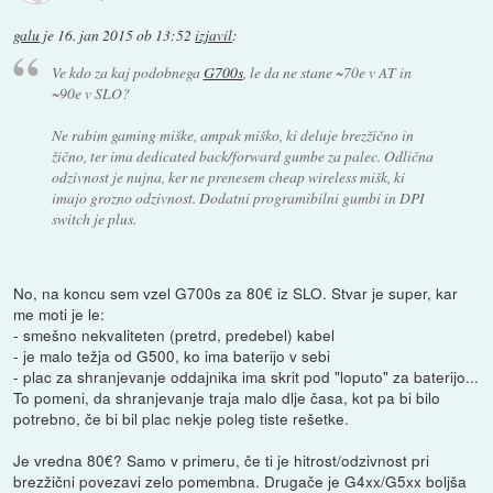
galu
je
16. jan 2015 ob 13:52
izjavil
:
Ve kdo za kaj podobnega
G700s
, le da ne stane ~70e v AT in
~90e v SLO?
Ne rabim gaming miške, ampak miško, ki deluje brezžično in
žično, ter ima dedicated back/forward gumbe za palec. Odlična
odzivnost je nujna, ker ne prenesem cheap wireless mišk, ki
imajo grozno odzivnost. Dodatni programibilni gumbi in DPI
switch je plus.
No, na koncu sem vzel G700s za 80€ iz SLO. Stvar je super, kar
me moti je le:
- smešno nekvaliteten (pretrd, predebel) kabel
- je malo težja od G500, ko ima baterijo v sebi
- plac za shranjevanje oddajnika ima skrit pod "loputo" za baterijo...
To pomeni, da shranjevanje traja malo dlje časa, kot pa bi bilo
potrebno, če bi bil plac nekje poleg tiste rešetke.
Je vredna 80€? Samo v primeru, če ti je hitrost/odzivnost pri
brezžični povezavi zelo pomembna. Drugače je G4xx/G5xx boljša