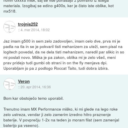
novih GxxxS mišk, saj se vse ponašajo z površino iz istega
materiala. Izogibaj se edino g400s, ker je čisto iste oblike, kot
mx518.
trojnis252
::
4. mar 2014, 18:02
Jaz imam g500 in sem zelo zadovoljen, imam celo dve, prva mi je
padla na tla in se je pokvaril tisti mehanizem za uteži, sem pisal na
logitech povedal, da ne dela tisti mehanizem, naredil par slikic in so
mi poslali novo. Miška je pa zakon, oblika mi je zelo všeč, meni
prav pridejo tudi gumbi ob strani in on the fly menjava dpi.
Uporabljam jo pa z podlogo Roccat Taito, tudi dobra izbira.
Veron
::
20. apr 2014, 16:36
Bom kar obstoječo temo uporabil.
Trenutno imam MX Performance miško, ki mi glede na lego roke
zelo ustreza, vendar ji zelo zamerim izredno hitro praznenje
baterije. V povprečju 1-2x na teden jo moram filat (sem zamenjal
baterijo pa vseeno).