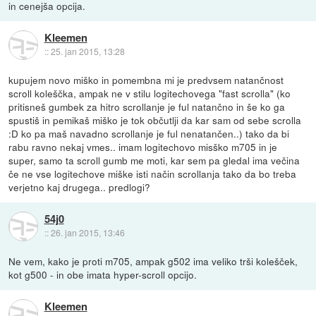
in cenejša opcija.
Kleemen
::
25. jan 2015, 13:28
kupujem novo miško in pomembna mi je predvsem natančnost
scroll koleščka, ampak ne v stilu logitechovega "fast scrolla" (ko
pritisneš gumbek za hitro scrollanje je ful natančno in še ko ga
spustiš in pemikaš miško je tok občutlji da kar sam od sebe scrolla
:D ko pa maš navadno scrollanje je ful nenatančen..) tako da bi
rabu ravno nekaj vmes.. imam logitechovo misško m705 in je
super, samo ta scroll gumb me moti, kar sem pa gledal ima večina
če ne vse logitechove miške isti način scrollanja tako da bo treba
verjetno kaj drugega.. predlogi?
54j0
::
26. jan 2015, 13:46
Ne vem, kako je proti m705, ampak g502 ima veliko trši kolešček,
kot g500 - in obe imata hyper-scroll opcijo.
Kleemen