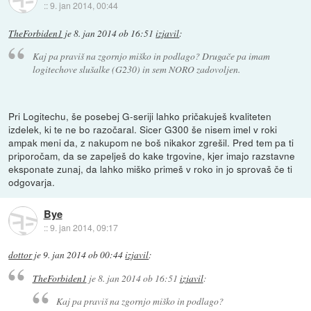
::
9. jan 2014, 00:44
TheForbiden1
je
8. jan 2014 ob 16:51
izjavil
:
Kaj pa praviš na zgornjo miško in podlago? Drugače pa imam
logitechove slušalke (G230) in sem NORO zadovoljen.
Pri Logitechu, še posebej G-seriji lahko pričakuješ kvaliteten
izdelek, ki te ne bo razočaral. Sicer G300 še nisem imel v roki
ampak meni da, z nakupom ne boš nikakor zgrešil. Pred tem pa ti
priporočam, da se zapelješ do kake trgovine, kjer imajo razstavne
eksponate zunaj, da lahko miško primeš v roko in jo sprovaš če ti
odgovarja.
Bye
::
9. jan 2014, 09:17
dottor
je
9. jan 2014 ob 00:44
izjavil
:
TheForbiden1
je
8. jan 2014 ob 16:51
izjavil
:
Kaj pa praviš na zgornjo miško in podlago?