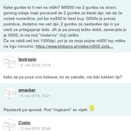
Kake gumbe bi ti mel na miški? MX500 ma 2 gumba na strani,
gaming izdaje majo ponavadi še 2 gumba za štelat dpi, tak da če
nočeš numerične, pol bo mx500 kr best buy. G500s je precej
podobna, dodatno ma več dpi, 2 gumba za nastavitev dpi in pa
uteži za prilagajanje teže. Jih je pa precej težko dobit, zamenjala jo
je G502, ki ma bolj "moderno" (fuj) obliko.
Če ne rabiš več kot 1000dpi, pol je za moje pojme m500 top miška
na trgu trenutno:
https://www.bigbang.si/miske/m500-zicla...
Isotropic
::
5. nov 2016, 14:18
kako se pa puca uno kolesce, ko se zabaše, ma kdo kakšen tip?
smacker
::
5. nov 2016, 14:21
Razstaviš pa spucaš. Pod "nogicami" so vijaki
Cveto
::
5. nov 2016, 20:46