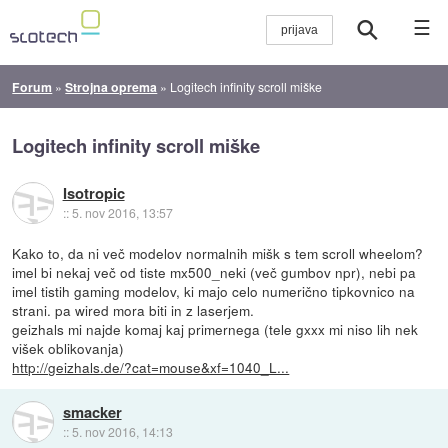
☰
Forum
»
Strojna oprema
»
Logitech infinity scroll miške
Logitech infinity scroll miške
Isotropic
::
5. nov 2016, 13:57
Kako to, da ni več modelov normalnih mišk s tem scroll wheelom?
imel bi nekaj več od tiste mx500_neki (več gumbov npr), nebi pa
imel tistih gaming modelov, ki majo celo numerično tipkovnico na
strani. pa wired mora biti in z laserjem.
geizhals mi najde komaj kaj primernega (tele gxxx mi niso lih nek
višek oblikovanja)
http://geizhals.de/?cat=mouse&xf=1040_L...
smacker
::
5. nov 2016, 14:13