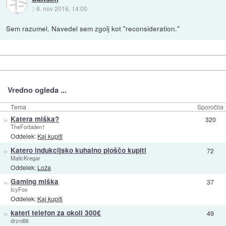
::
6. nov 2016, 14:00
Sem razumel. Navedel sem zgolj kot "reconsideration."
Vredno ogleda ...
Tema
Sporočila
»
Katera miška?
320
TheForbiden1
Oddelek:
Kaj kupiti
»
Katero indukcijsko kuhalno ploščo kupiti
72
MaticKregar
Oddelek:
Loža
»
Gaming miška
37
IcyFox
Oddelek:
Kaj kupiti
»
kateri telefon za okoli 300€
49
drzni86