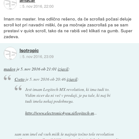
::
5. nov 2016, 22:00
Imam mx master. Ima odlično rešeno, da če scrollaš počasi deluje
scroll kot pri navadni miški, če pa močneje zascrollaš pa se sam
prestavi v quick scroll, tako da ne rabiš več klikati na gumb. Super
zadeva.
Isotropic
::
5. nov 2016, 23:09
madog
je
5. nov 2016 ob 21:01
izjavil
:
Cveto
je
5. nov 2016 ob 20:46
izjavil
:
Jest imam Logitech MX revolution, ki ima tudi to.
Vidim sicer da ni več v prodaji, je pa tale, ki naj bi
tudi imela nekaj podobnega.
http://www.electronic4you.si/logitech-m
...
sam sem imel od vseh mišk še najraje točno tole revolution