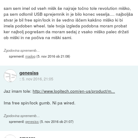
sam sem imel od vseh mišk še najraje točno tole revolution miško,
pa sem odlomil USB sprejemnik in je bilo konec veselja.... najboljša
stvar je bil free spin/lock in še vedno iščem kakšno miško ki bi
imela podoben wheel. tale tvoja izgleda podobna moram probat
ker najbolj pogrešam da moram sedaj z vsako miško palec držati
ob miški in ne počiva na miški sami.
Zgodovina sprememb…
spremenil:
madog
(
5. nov 2016 ob 21:08
)
genesiss
::
5. nov 2016, 21:05
Jaz imam tole:
http://www.logitech.com/en-us/product/m...
Ima free spin/lock gumb. Ni pa wired.
Zgodovina sprememb…
spremenil:
genesiss
(
5. nov 2016 ob 21:07
)
amacar