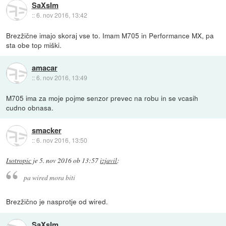
SaXsIm
::
6. nov 2016, 13:42
Brezžične imajo skoraj vse to. Imam M705 in Performance MX, pa
sta obe top miški.
amacar
::
6. nov 2016, 13:49
M705 ima za moje pojme senzor prevec na robu in se vcasih
cudno obnasa.
smacker
::
6. nov 2016, 13:50
Isotropic
je
5. nov 2016 ob 13:57
izjavil
:
pa wired mora biti
Brezžično je nasprotje od wired.
SaXsIm