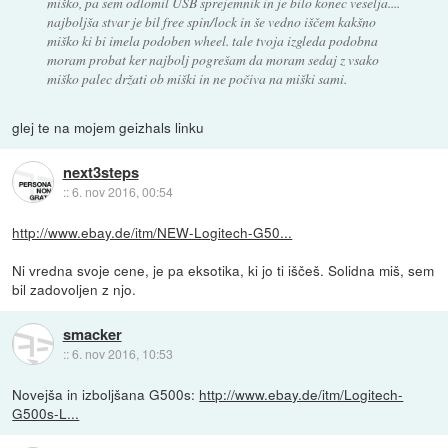
miško, pa sem odlomil USB sprejemnik in je bilo konec veselja....
najboljša stvar je bil free spin/lock in še vedno iščem kakšno
miško ki bi imela podoben wheel. tale tvoja izgleda podobna
moram probat ker najbolj pogrešam da moram sedaj z vsako
miško palec držati ob miški in ne počiva na miški sami.
glej te na mojem geizhals linku
next3steps
::
6. nov 2016, 00:54
http://www.ebay.de/itm/NEW-Logitech-G50...
Ni vredna svoje cene, je pa eksotika, ki jo ti iščeš. Solidna miš, sem
bil zadovoljen z njo.
smacker
::
6. nov 2016, 10:53
Novejša in izboljšana G500s:
http://www.ebay.de/itm/Logitech-
G500s-L...