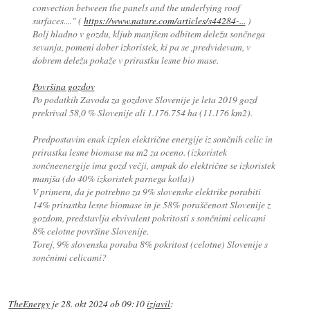
convection between the panels and the underlying roof
surfaces...."
(
https://www.nature.com/articles/s44284-...
)
Bolj hladno v gozdu, kljub manjšem odbitem deležu sončnega
sevanja, pomeni dober izkoristek, ki pa se ,predvidevam, v
dobrem deležu pokaže v prirastku lesne bio mase.
Površina gozdov
Po podatkih Zavoda za gozdove Slovenije je leta 2019 gozd
prekrival 58,0 % Slovenije ali 1.176.754 ha (11.176 km2).
Predpostavim enak izplen električne energije iz sončnih celic in
prirastka lesne biomase na m2 za oceno. (izkoristek
sončneenergije ima gozd večji, ampak do električne se izkoristek
manjša (do 40% izkoristek parnega kotla))
V primeru, da je potrebno za 9% slovenske elektrike porabiti
14% prirastka lesne biomase in je 58% poraščenost Slovenije z
gozdom, predstavlja ekvivalent pokritosti s sončnimi celicami
8% celotne površine Slovenije.
Torej, 9% slovenska poraba 8% pokritost (celotne) Slovenije s
sončnimi celicami?
TheEnergy
je
28. okt 2024 ob 09:10
izjavil
: