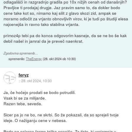
odlagališči in razgradnjo gradila po 10x nižjih cenah od današnjih?
Pravljice ti prodajaj drugje. Jaz pravim samo to, da dokler bodo
cene take kot so, nimamo kaj silit z glavo skozi zid, ampak se
moramo odločit za vrjanto obnovljivih virov, ki je tudi po študiji elesa
najcenejša in ravno tako stabilna vrjanta.
primoz4p tebi pa do konca odgovorim kasneje, da se ne bo še kak
debil našel in jamral da je preveč naenkrat.
Zgodovina sprememb…
spremenilo:
TheEnergy
(
28. okt 2024 ob 10:30
)
feryz
::
28. okt 2024, 10:30
Ja, če hočejo prodati se bodo potrudili.
Vsak bi se za milijarde.
Razen tebe, seveda.
Sicer pa jo ne bo, ne skrbi. So že pokazali, da so sprejeli tvoje
ideje. O nažiganju cene v nebesa.
Bodo pa solarne farme toliko cenejše. Za tiste, ki verjamejo v