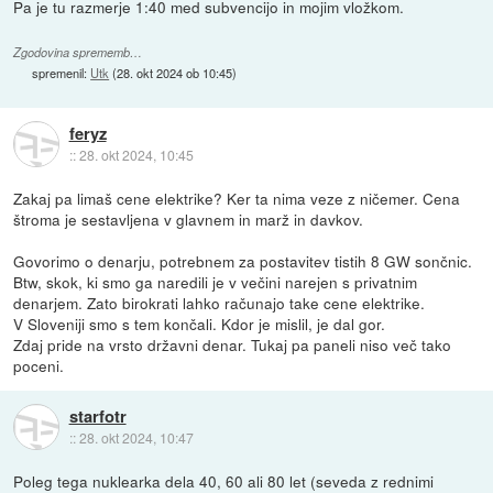
Pa je tu razmerje 1:40 med subvencijo in mojim vložkom.
Zgodovina sprememb…
spremenil:
Utk
(
28. okt 2024 ob 10:45
)
feryz
::
28. okt 2024, 10:45
Zakaj pa limaš cene elektrike? Ker ta nima veze z ničemer. Cena
štroma je sestavljena v glavnem in marž in davkov.
Govorimo o denarju, potrebnem za postavitev tistih 8 GW sončnic.
Btw, skok, ki smo ga naredili je v večini narejen s privatnim
denarjem. Zato birokrati lahko računajo take cene elektrike.
V Sloveniji smo s tem končali. Kdor je mislil, je dal gor.
Zdaj pride na vrsto državni denar. Tukaj pa paneli niso več tako
poceni.
starfotr
::
28. okt 2024, 10:47
Poleg tega nuklearka dela 40, 60 ali 80 let (seveda z rednimi