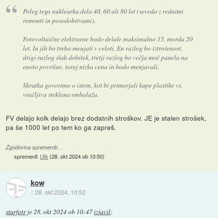
Poleg tega nuklearka dela 40, 60 ali 80 let (seveda z rednimi
remonti in posodobitvami).
Fotovoltaične elektrarne bodo delale maksimalno 15, morda 20
let. In jih bo treba menjati v celoti. En razlog bo iztrošenost,
drigi razlog slab dobitek, tretji razlog bo večja moč panela na
enoto površine, torej nizka cena in bodo menjavali.
Skratka govorimo o istem, kot bi primerjali kupe plastike vs.
vračljiva steklena embalaža.
FV delajo kolk delajo brez dodatnih stroškov. JE je stalen strošek,
pa še 1000 let po tem ko ga zapreš.
Zgodovina sprememb…
spremenil:
Utk
(
28. okt 2024 ob 10:50
)
kow
::
28. okt 2024, 10:52
starfotr
je
28. okt 2024 ob 10:47
izjavil
: