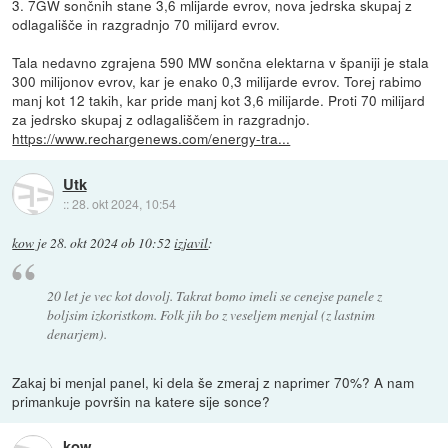
3. 7GW sončnih stane 3,6 mlijarde evrov, nova jedrska skupaj z
odlagališče in razgradnjo 70 milijard evrov.
Tala nedavno zgrajena 590 MW sončna elektarna v španiji je stala
300 milijonov evrov, kar je enako 0,3 milijarde evrov. Torej rabimo
manj kot 12 takih, kar pride manj kot 3,6 milijarde. Proti 70 milijard
za jedrsko skupaj z odlagališčem in razgradnjo.
https://www.rechargenews.com/energy-tra...
Utk
::
28. okt 2024, 10:54
kow
je
28. okt 2024 ob 10:52
izjavil
:
20 let je vec kot dovolj. Takrat bomo imeli se cenejse panele z
boljsim izkoristkom. Folk jih bo z veseljem menjal (z lastnim
denarjem).
Zakaj bi menjal panel, ki dela še zmeraj z naprimer 70%? A nam
primankuje površin na katere sije sonce?
kow