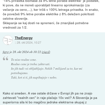
"14% prirastka biomase za 9% letne porabe elektrike" je podatek,
ki pove, da ne moreš uporabljati linearno aproksimacijo (za
večanje za ceno,...), ker trčiš v 100% letnega prirastka. In enako,
če povežeš 9% letne porabe elektrike z 8% deležem pokritosti
celotne slovenije.
Sklepanje se kaj dosti ne spremeni, če zmanjšaš potrebne
vrednosti za 1/2.
TheEnergy
::
28. okt 2024, 10:27
feryz
je
28. okt 2024 ob 10:22
izjavil
:
To niso realne cene.
Realne cene je treba zahtevati.
In jih tudi vsi obljubljajo. Nekih 7 milijard za to, kar mi
potrebujemo.
Taki, kot si ti, jih napihujejo v nebo.
Kako si smešen. A vse ostale države v Evropi jih pa ne znajo
zahtevati "realnih cen" in raje plačajo 10x več? A Slovenija je pa
superiorna sila ki bo magično jedrske elektrarne skupaj z