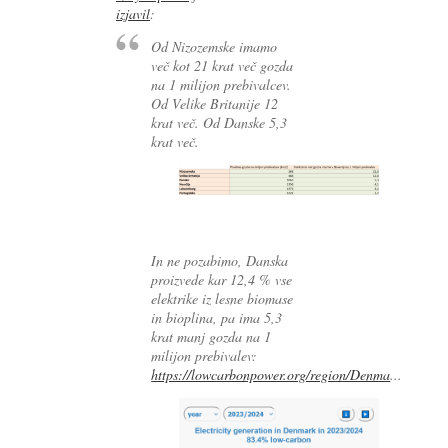
izjavil
:
Od Nizozemske imamo
več kot 21 krat več gozda
na 1 milijon prebivalcev.
Od Velike Britanije 12
krat več. Od Danske 5,3
krat več.
In ne pozabimo, Danska
proizvede kar 12,4 % vse
elektrike iz lesne biomase
in bioplina, pa ima 5,3
krat manj gozda na 1
milijon prebivalev:
https://lowcarbonpower.org/region/Denma
...