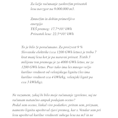
Za lažje računanje zaokrožim prirastek
lesa navzgor na 9.000.000 m3.
Zmnožim in dobim primerljivo
energijo
TEŠ premog: 17.7*10? kWh
Prirastek lesa: 22.5*10? kWh
To je bilo že poračunano. Za proizvest 9 %
Slovenske elektrike (cca 1200 GWh letno) je treba 7
krat manj lesa kot je pa naravni prirast. Tistih 3
milijone ton premoga je za 4000 GWh letno, ne za
1200 GWh letno. Prav tako ima les mnogo večjo
kurilno vrednost od velenjskega lignita (les ima
kurilno vrednost cca 4 kWh/kg, velenjski lignit pa
cca 3 kWh/kg).
Ne razumem, zakaj bi bilo moje računanje zgrešeno, saj ne
računam natančno ampak podajam oceno?
Podal sem oceno, linkal vire podatkov, pritem sem, priznam,
namesto lignita upošteval rjavi premog, kar s. Vendar sem pri
lesu upošteval kurilne vrednosti suhega lesa na m3 in ne