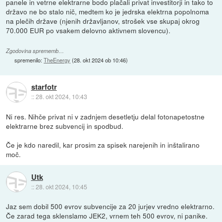
panele in vetrne elektrarne bodo plačali privat investitorji in tako to
državo ne bo stalo nič, medtem ko je jedrska elektrna popolnoma
na plečih države (njenih državljanov, strošek vse skupaj okrog
70.000 EUR po vsakem delovno aktivnem slovencu).
Zgodovina sprememb…
spremenilo:
TheEnergy
(
28. okt 2024 ob 10:46
)
starfotr
::
28. okt 2024, 10:43
Ni res. Nihče privat ni v zadnjem desetletju delal fotonapetostne
elektrarne brez subvencij in spodbud.
Če je kdo naredil, kar prosim za spisek narejenih in inštalirano
moč.
Utk
::
28. okt 2024, 10:45
Jaz sem dobil 500 evrov subvencije za 20 jurjev vredno elektrarno.
Če zarad tega sklenslamo JEK2, vrnem teh 500 evrov, ni panike.