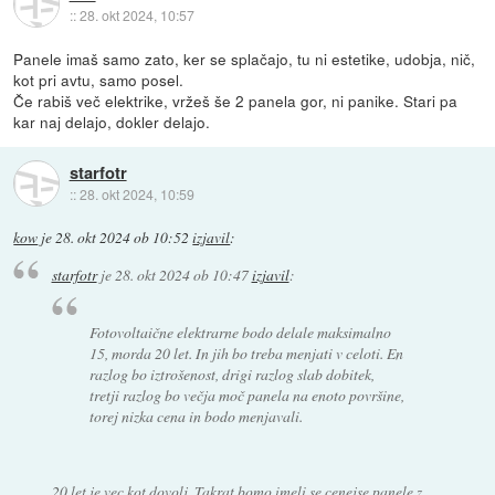
::
28. okt 2024, 10:57
Panele imaš samo zato, ker se splačajo, tu ni estetike, udobja, nič,
kot pri avtu, samo posel.
Če rabiš več elektrike, vržeš še 2 panela gor, ni panike. Stari pa
kar naj delajo, dokler delajo.
starfotr
::
28. okt 2024, 10:59
kow
je
28. okt 2024 ob 10:52
izjavil
:
starfotr
je
28. okt 2024 ob 10:47
izjavil
:
Fotovoltaične elektrarne bodo delale maksimalno
15, morda 20 let. In jih bo treba menjati v celoti. En
razlog bo iztrošenost, drigi razlog slab dobitek,
tretji razlog bo večja moč panela na enoto površine,
torej nizka cena in bodo menjavali.
20 let je vec kot dovolj. Takrat bomo imeli se cenejse panele z