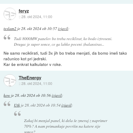
feryz
::
28. okt 2024, 11:00
teslam2
je
28. okt 2024 ob 10:57
izjavil
:
Tudi 8000MW panelov bo treba reciklirat, ko bodo iztroseni.
Drugac je super sonce, ce ga lahko poceni zbalansiras...
Ne samo reciklirati, tudi 3x jih bo treba menjati, da bomo imeli tako
računico kot pri jedrski.
Kar še enkrat kalkulator v roke.
TheEnergy
::
28. okt 2024, 11:00
kow
je
28. okt 2024 ob 10:56
izjavil
:
Utk
je
28. okt 2024 ob 10:54
izjavil
:
Zakaj bi menjal panel, ki dela še zmeraj z naprimer
70%? A nam primankuje površin na katere sije
sonce?