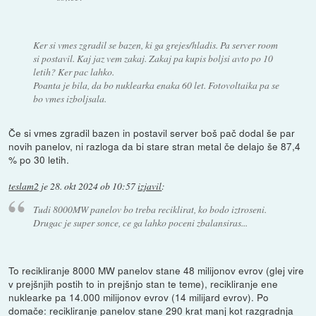
Ker si vmes zgradil se bazen, ki ga grejes/hladis. Pa server room
si postavil. Kaj jaz vem zakaj. Zakaj pa kupis boljsi avto po 10
letih? Ker pac lahko.
Poanta je bila, da bo nuklearka enaka 60 let. Fotovoltaika pa se
bo vmes izboljsala.
Če si vmes zgradil bazen in postavil server boš pač dodal še par
novih panelov, ni razloga da bi stare stran metal če delajo še 87,4
% po 30 letih.
teslam2
je
28. okt 2024 ob 10:57
izjavil
:
Tudi 8000MW panelov bo treba reciklirat, ko bodo iztroseni.
Drugac je super sonce, ce ga lahko poceni zbalansiras...
To recikliranje 8000 MW panelov stane 48 milijonov evrov (glej vire
v prejšnjih postih to in prejšnjo stan te teme), recikliranje ene
nuklearke pa 14.000 milijonov evrov (14 milijard evrov). Po
domače: recikliranje panelov stane 290 krat manj kot razgradnja