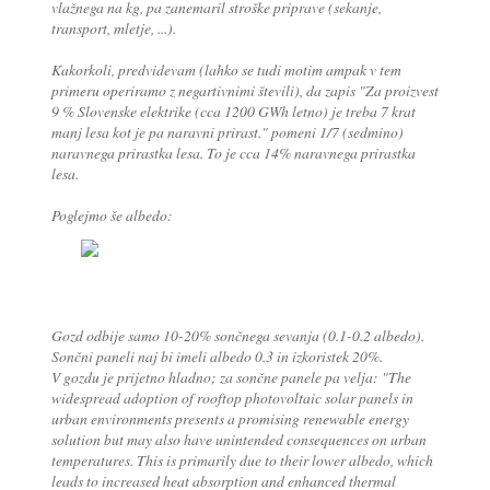
vlažnega na kg, pa zanemaril stroške priprave (sekanje,
transport, mletje, ...).
Kakorkoli, predvidevam (lahko se tudi motim ampak v tem
primeru operiramo z negartivnimi števili), da zapis "
Za proizvest
9 % Slovenske elektrike (cca 1200 GWh letno) je treba 7 krat
manj lesa kot je pa naravni prirast.
" pomeni 1/7 (sedmino)
naravnega prirastka lesa. To je cca 14% naravnega prirastka
lesa.
Poglejmo še albedo:
Gozd odbije samo 10-20% sončnega sevanja (0.1-0.2 albedo).
Sončni paneli naj bi imeli albedo 0.3 in izkoristek 20%.
V gozdu je prijetno hladno; za sončne panele pa velja:
"The
widespread adoption of rooftop photovoltaic solar panels in
urban environments presents a promising renewable energy
solution but may also have unintended consequences on urban
temperatures. This is primarily due to their lower albedo, which
leads to increased heat absorption and enhanced thermal