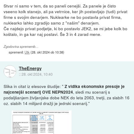
Stvar ni samo v tem, da so paneli cenejši. Za panele je čisto
vseeno kolk stanejo, ali pa vetrnice, ker jih postavljajo (tudi) privat
firme s svojim denarjem. Nuklearke ne bo postavla privat firma,
nuklearko lahko zgradijo samo z "našim" denarjem.
Če najdejo privat podjetje, ki bo postavlo JEK2, se mi jebe kolk bo
koštalo, in ga kar naj postavi. Še 3 in 4 zarad mene.
Zgodovina sprememb…
spremenil:
Utk
(
28. okt 2024 ob 10:38
)
TheEnergy
::
28. okt 2024, 10:40
Slika in citat iz elesove študije: "
Z vidika ekonomske presoje je
, sledi mu scenarij s
najcenejši scenarij OVE NEPN2024
podaljšanjem življenjske dobe NEK do leta 2063, tretji, za slabih 16
oz. slabih 14 milijard dražji je jedrski scenarij."