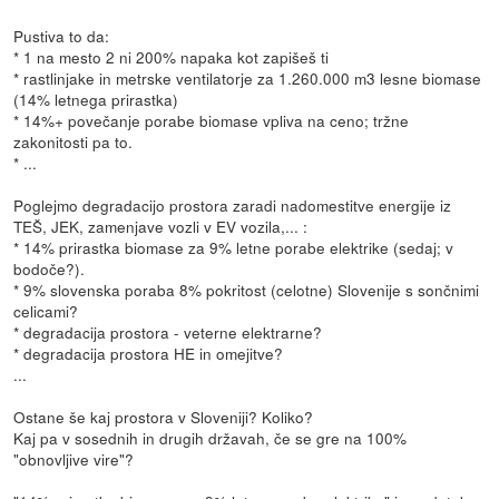
Pustiva to da:
* 1 na mesto 2 ni 200% napaka kot zapišeš ti
* rastlinjake in metrske ventilatorje za 1.260.000 m3 lesne biomase
(14% letnega prirastka)
* 14%+ povečanje porabe biomase vpliva na ceno; tržne
zakonitosti pa to.
* ...
Poglejmo degradacijo prostora zaradi nadomestitve energije iz
TEŠ, JEK, zamenjave vozli v EV vozila,... :
* 14% prirastka biomase za 9% letne porabe elektrike (sedaj; v
bodoče?).
* 9% slovenska poraba 8% pokritost (celotne) Slovenije s sončnimi
celicami?
* degradacija prostora - veterne elektrarne?
* degradacija prostora HE in omejitve?
...
Ostane še kaj prostora v Sloveniji? Koliko?
Kaj pa v sosednih in drugih državah, če se gre na 100%
"obnovljive vire"?