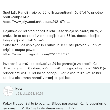
Spet laži. Paneli imajo po 30 letih garantiranih še 87,4 % prvotne
proizvodnje! Klik:
https://www.jolywood.cn/upload/202107/1...
Dejansko 33 let stari paneli iz leta 1992 delajo še skoraj 80 %, v
praksi. In to so paneli z tehnologijo staro 33 let, danes z boljšo
tehnologijo bi delali še več:
Solar modules deployed in France in 1992 still provide 79.5% of
original output power
https://www.pv-magazine.com/2024/06/07/...
Inverter ima možnost dokupitve 20 let garancije za drobiž. Če
direkt po garanciji crkne, pač nabaviš novega, stane cca 1500 € (v
prihodnosti čez 20 let bo še cenejši), kar je cca toliko kot 15 kW
sončna elektrarna naredi v manj kot pol leta.
kow
::
28. okt 2024, 10:59
Kakor ti pase. Saj to je poanta. Si bos naracunal. Kar je superiorno
napram JEK2. Kjer mi bodo denar samo pobrali.