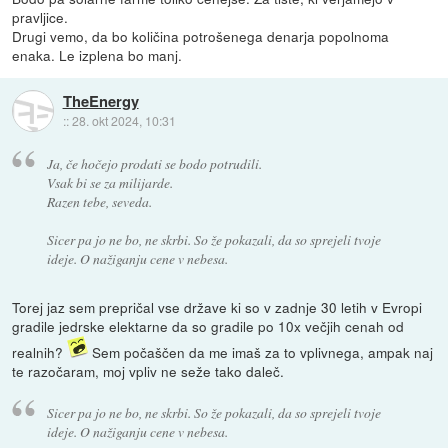
pravljice.
Drugi vemo, da bo količina potrošenega denarja popolnoma
enaka. Le izplena bo manj.
TheEnergy
::
28. okt 2024, 10:31
Ja, če hočejo prodati se bodo potrudili.
Vsak bi se za milijarde.
Razen tebe, seveda.
Sicer pa jo ne bo, ne skrbi. So že pokazali, da so sprejeli tvoje
ideje. O nažiganju cene v nebesa.
Torej jaz sem prepričal vse države ki so v zadnje 30 letih v Evropi
gradile jedrske elektarne da so gradile po 10x večjih cenah od
realnih?
Sem počaščen da me imaš za to vplivnega, ampak naj
te razočaram, moj vpliv ne seže tako daleč.
Sicer pa jo ne bo, ne skrbi. So že pokazali, da so sprejeli tvoje
ideje. O nažiganju cene v nebesa.