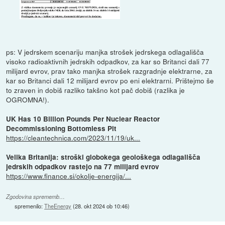
ps: V jedrskem scenariju manjka strošek jedrskega odlagališča
visoko radioaktivnih jedrskih odpadkov, za kar so Britanci dali 77
milijard evrov, prav tako manjka strošek razgradnje elektrarne, za
kar so Britanci dali 12 milijard evrov po eni elektrarni. Prištejmo še
to zraven in dobiš razliko takšno kot pač dobiš (razlika je
OGROMNA!).
UK Has 10 Billion Pounds Per Nuclear Reactor
Decommissioning Bottomless Pit
https://cleantechnica.com/2023/11/19/uk...
Velika Britanija: stroški globokega geološkega odlagališča
jedrskih odpadkov rastejo na 77 milijard evrov
https://www.finance.si/okolje-energija/...
Zgodovina sprememb…
spremenilo:
TheEnergy
(
28. okt 2024 ob 10:46
)