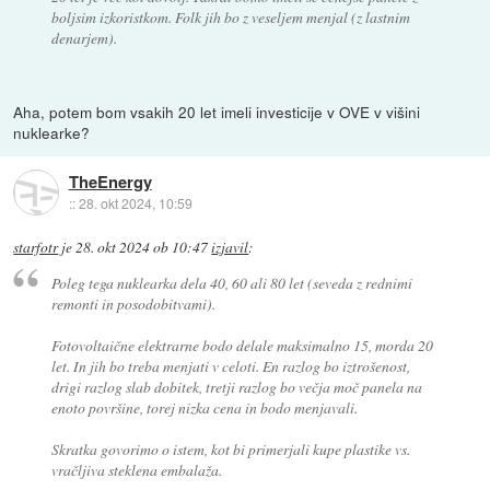
boljsim izkoristkom. Folk jih bo z veseljem menjal (z lastnim
denarjem).
Aha, potem bom vsakih 20 let imeli investicije v OVE v višini
nuklearke?
TheEnergy
::
28. okt 2024, 10:59
starfotr
je
28. okt 2024 ob 10:47
izjavil
:
Poleg tega nuklearka dela 40, 60 ali 80 let (seveda z rednimi
remonti in posodobitvami).
Fotovoltaične elektrarne bodo delale maksimalno 15, morda 20
let. In jih bo treba menjati v celoti. En razlog bo iztrošenost,
drigi razlog slab dobitek, tretji razlog bo večja moč panela na
enoto površine, torej nizka cena in bodo menjavali.
Skratka govorimo o istem, kot bi primerjali kupe plastike vs.
vračljiva steklena embalaža.