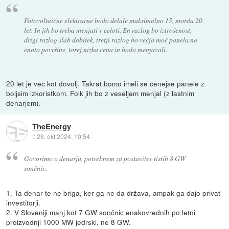
Fotovoltaične elektrarne bodo delale maksimalno 15, morda 20
let. In jih bo treba menjati v celoti. En razlog bo iztrošenost,
drigi razlog slab dobitek, tretji razlog bo večja moč panela na
enoto površine, torej nizka cena in bodo menjavali.
20 let je vec kot dovolj. Takrat bomo imeli se cenejse panele z
boljsim izkoristkom. Folk jih bo z veseljem menjal (z lastnim
denarjem).
TheEnergy
::
28. okt 2024, 10:54
Govorimo o denarju, potrebnem za postavitev tistih 8 GW
sončnic.
1. Ta denar te ne briga, ker ga ne da država, ampak ga dajo privat
investitorji.
2. V Sloveniji manj kot 7 GW sončnic enakovrednih po letni
proizvodnji 1000 MW jedrski, ne 8 GW.