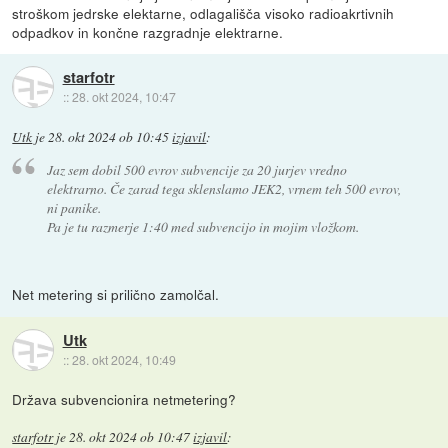
stroškom jedrske elektarne, odlagališča visoko radioakrtivnih
odpadkov in končne razgradnje elektrarne.
starfotr
::
28. okt 2024, 10:47
Utk
je
28. okt 2024 ob 10:45
izjavil
:
Jaz sem dobil 500 evrov subvencije za 20 jurjev vredno
elektrarno. Če zarad tega sklenslamo JEK2, vrnem teh 500 evrov,
ni panike.
Pa je tu razmerje 1:40 med subvencijo in mojim vložkom.
Net metering si prilično zamolčal.
Utk
::
28. okt 2024, 10:49
Država subvencionira netmetering?
starfotr
je
28. okt 2024 ob 10:47
izjavil
: