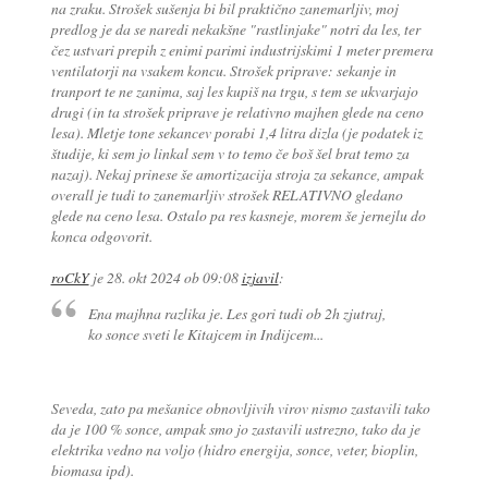
na zraku. Strošek sušenja bi bil praktično zanemarljiv, moj
predlog je da se naredi nekakšne "rastlinjake" notri da les, ter
čez ustvari prepih z enimi parimi industrijskimi 1 meter premera
ventilatorji na vsakem koncu. Strošek priprave: sekanje in
tranport te ne zanima, saj les kupiš na trgu, s tem se ukvarjajo
drugi (in ta strošek priprave je relativno majhen glede na ceno
lesa). Mletje tone sekancev porabi 1,4 litra dizla (je podatek iz
študije, ki sem jo linkal sem v to temo če boš šel brat temo za
nazaj). Nekaj prinese še amortizacija stroja za sekance, ampak
overall je tudi to zanemarljiv strošek RELATIVNO gledano
glede na ceno lesa. Ostalo pa res kasneje, morem še jernejlu do
konca odgovorit.
roCkY
je
28. okt 2024 ob 09:08
izjavil
:
Ena majhna razlika je. Les gori tudi ob 2h zjutraj,
ko sonce sveti le Kitajcem in Indijcem...
Seveda, zato pa mešanice obnovljivih virov nismo zastavili tako
da je 100 % sonce, ampak smo jo zastavili ustrezno, tako da je
elektrika vedno na voljo (hidro energija, sonce, veter, bioplin,
biomasa ipd).