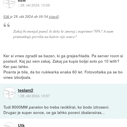
::
28. okt 2024, 10:56
Utk
je
28. okt 2024 ob 10:54
izjavil
:
Zakaj bi menjal panel, ki dela še zmeraj z naprimer 70%? A nam
primankuje površin na katere sije sonce?
Ker si vmes zgradil se bazen, ki ga grejes/hladis. Pa server room si
postavil. Kaj jaz vem zakaj. Zakaj pa kupis boljsi avto po 10 letih?
Ker pac lahko.
Poanta je bila, da bo nuklearka enaka 60 let. Fotovoltaika pa se bo
vmes izboljsala.
teslam2
::
28. okt 2024, 10:57
Tudi 8000MW panelov bo treba reciklirat, ko bodo iztroseni.
Drugac je super sonce, ce ga lahko poceni zbalansiras...
Utk