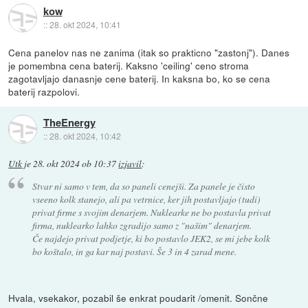
kow
::
28. okt 2024, 10:41
Cena panelov nas ne zanima (itak so prakticno "zastonj"). Danes
je pomembna cena baterij. Kaksno 'ceiling' ceno stroma
zagotavljajo danasnje cene baterij. In kaksna bo, ko se cena
baterij razpolovi.
TheEnergy
::
28. okt 2024, 10:42
Utk
je
28. okt 2024 ob 10:37
izjavil
:
Stvar ni samo v tem, da so paneli cenejši. Za panele je čisto
vseeno kolk stanejo, ali pa vetrnice, ker jih postavljajo (tudi)
privat firme s svojim denarjem. Nuklearke ne bo postavla privat
firma, nuklearko lahko zgradijo samo z "našim" denarjem.
Če najdejo privat podjetje, ki bo postavlo JEK2, se mi jebe kolk
bo koštalo, in ga kar naj postavi. Še 3 in 4 zarad mene.
Hvala, vsekakor, pozabil še enkrat poudarit /omenit. Sončne