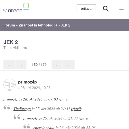
☰
Forum
»
Znanost in tehnologija
»
JEK 2
JEK 2
Temo vidijo: vsi
150
/ 179
««
«
»
»»
primoz4p
::
28. okt 2024, 10:26
primoz4p
je
28. okt 2024 ob 09:03
izjavil
:
TheEnergy
je
27. okt 2024 ob 21:31
izjavil
:
primoz4p
je
25. okt 2024 ob 21:33
izjavil
:
encyclopedia
je
23. okt 2024 ob 22:03