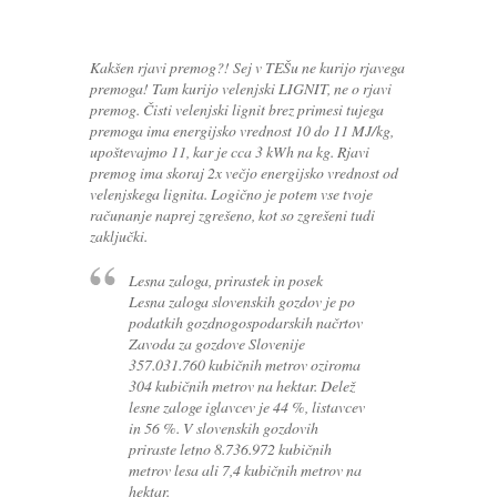
Kakšen rjavi premog?! Sej v TEŠu ne kurijo rjavega
premoga! Tam kurijo velenjski LIGNIT, ne o rjavi
premog. Čisti velenjski lignit brez primesi tujega
premoga ima energijsko vrednost 10 do 11 MJ/kg,
upoštevajmo 11, kar je cca 3 kWh na kg. Rjavi
premog ima skoraj 2x večjo energijsko vrednost od
velenjskega lignita. Logično je potem vse tvoje
računanje naprej zgrešeno, kot so zgrešeni tudi
zaključki.
Lesna zaloga, prirastek in posek
Lesna zaloga slovenskih gozdov je po
podatkih gozdnogospodarskih načrtov
Zavoda za gozdove Slovenije
357.031.760 kubičnih metrov oziroma
304 kubičnih metrov na hektar. Delež
lesne zaloge iglavcev je 44 %, listavcev
in 56 %. V slovenskih gozdovih
priraste letno 8.736.972 kubičnih
metrov lesa ali 7,4 kubičnih metrov na
hektar.