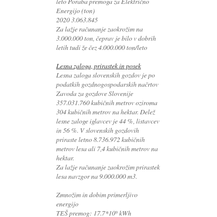
leto Poraba premoga za Električno
Energijo (ton)
2020 3.063.845
Za lažje računanje zaokrožim na
3.000.000 ton, čeprav je bilo v dobrih
letih tudi že čez 4.000.000 ton/leto
Lesna zaloga, prirastek in posek
Lesna zaloga slovenskih gozdov je po
podatkih gozdnogospodarskih načrtov
Zavoda za gozdove Slovenije
357.031.760 kubičnih metrov oziroma
304 kubičnih metrov na hektar. Delež
lesne zaloge iglavcev je 44 %, listavcev
in 56 %. V slovenskih gozdovih
priraste letno 8.736.972 kubičnih
metrov lesa ali 7,4 kubičnih metrov na
hektar.
Za lažje računanje zaokrožim prirastek
lesa navzgor na 9.000.000 m3.
Zmnožim in dobim primerljivo
energijo
TEŠ premog: 17.7*10⁹ kWh