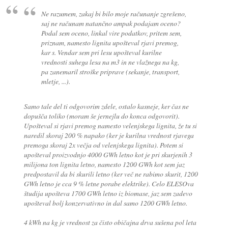
Ne razumem, zakaj bi bilo moje računanje zgrešeno,
saj ne računam natančno ampak podajam oceno?
Podal sem oceno, linkal vire podatkov, pritem sem,
priznam, namesto lignita upošteval rjavi premog,
kar s. Vendar sem pri lesu upošteval kurilne
vrednosti suhega lesa na m3 in ne vlažnega na kg,
pa zanemaril stroške priprave (sekanje, transport,
mletje, ...).
Samo tale del ti odgovorim zdele, ostalo kasneje, ker čas ne
dopušča toliko (moram še jernejlu do konca odgovorit).
Upošteval si rjavi premog namesto velenjskega lignita, že tu si
naredil skoraj 200 % napako (ker je kurilna vrednost rjavega
premoga skoraj 2x večja od velenjskega lignita). Potem si
upošteval proizvodnjo 4000 GWh letno kot je pri skurjenih 3
milijona ton lignita letno, namesto 1200 GWh kot sem jaz
predpostavil da bi skurili letno (ker več ne rabimo skurit, 1200
GWh letno je cca 9 % letne porabe elektrike). Celo ELESOva
študija upošteva 1700 GWh letno iz biomase, jaz sem zadevo
upošteval bolj konzervativno in dal samo 1200 GWh letno.
4 kWh na kg je vrednost za čisto običajna drva sušena pol leta