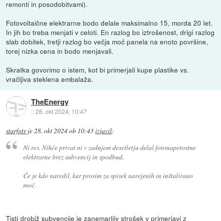
remonti in posodobitvami).
Fotovoltaične elektrarne bodo delale maksimalno 15, morda 20 let.
In jih bo treba menjati v celoti. En razlog bo iztrošenost, drigi razlog
slab dobitek, tretji razlog bo večja moč panela na enoto površine,
torej nizka cena in bodo menjavali.
Skratka govorimo o istem, kot bi primerjali kupe plastike vs.
vračljiva steklena embalaža.
TheEnergy
::
28. okt 2024, 10:47
starfotr
je
28. okt 2024 ob 10:43
izjavil
:
Ni res. Nihče privat ni v zadnjem desetletju delal fotonapetostne
elektrarne brez subvencij in spodbud.
Če je kdo naredil, kar prosim za spisek narejenih in inštalirano
moč.
Tisti drobiž subvencije je zanemarljiv strošek v primerjavi z