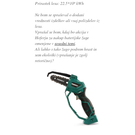
Prirastek lesa: 22.5*10⁹ kWh
Ne bom se spraševal o dodani
vrednosti izdelkov ali vsaj polizdelov iz
lesa.
Vprašal se bom, kdaj bo akcija v
Hoferju za nakup baterijske žage
omenjene v
sosedni temi
.
Ali lahko s tako žago podrem hrast in
sem ekološki (vprašanje je zgolj
retorično)?