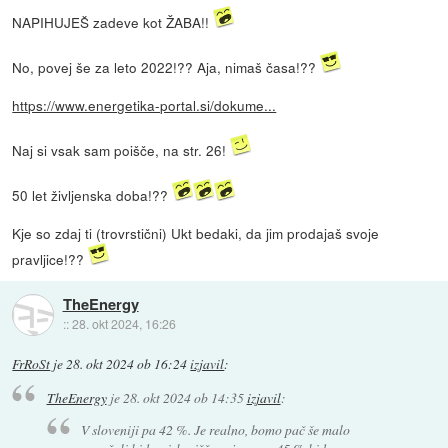
NAPIHUJEŠ zadeve kot ŽABA!!
No, povej še za leto 2022!?? Aja, nimaš časa!??
https://www.energetika-portal.si/dokume...
Naj si vsak sam poišče, na str. 26!
50 let življenska doba!??
Kje so zdaj ti (trovrstični) Ukt bedaki, da jim prodajaš svoje
pravljice!??
TheEnergy
::
28. okt 2024, 16:26
FrRoSt
je
28. okt 2024 ob 16:24
izjavil
:
TheEnergy
je
28. okt 2024 ob 14:35
izjavil
:
V sloveniji pa 42 %. Je realno, bomo pač še malo