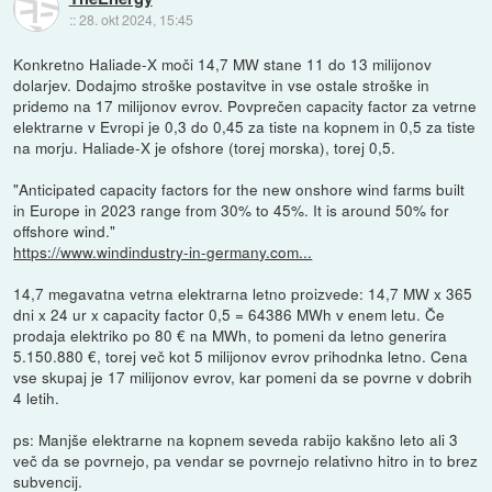
::
28. okt 2024, 15:45
Konkretno Haliade-X moči 14,7 MW stane 11 do 13 milijonov
dolarjev. Dodajmo stroške postavitve in vse ostale stroške in
pridemo na 17 milijonov evrov. Povprečen capacity factor za vetrne
elektrarne v Evropi je 0,3 do 0,45 za tiste na kopnem in 0,5 za tiste
na morju. Haliade-X je ofshore (torej morska), torej 0,5.
"Anticipated capacity factors for the new onshore wind farms built
in Europe in 2023 range from 30% to 45%. It is around 50% for
offshore wind."
https://www.windindustry-in-germany.com...
14,7 megavatna vetrna elektrarna letno proizvede: 14,7 MW x 365
dni x 24 ur x capacity factor 0,5 = 64386 MWh v enem letu. Če
prodaja elektriko po 80 € na MWh, to pomeni da letno generira
5.150.880 €, torej več kot 5 milijonov evrov prihodnka letno. Cena
vse skupaj je 17 milijonov evrov, kar pomeni da se povrne v dobrih
4 letih.
ps: Manjše elektrarne na kopnem seveda rabijo kakšno leto ali 3
več da se povrnejo, pa vendar se povrnejo relativno hitro in to brez
subvencij.