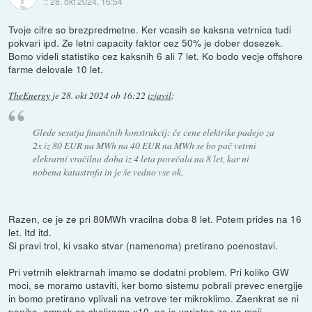
::
28. okt 2024, 16:54
Tvoje cifre so brezpredmetne. Ker vcasih se kaksna vetrnica tudi
pokvari ipd. Ze letni capacity faktor cez 50% je dober dosezek.
Bomo videli statistiko cez kaksnih 6 ali 7 let. Ko bodo vecje offshore
farme delovale 10 let.
TheEnergy
je
28. okt 2024 ob 16:22
izjavil
:
Glede sesutja finančnih konstrukcij: če cene elektrike padejo za
2x iz 80 EUR na MWh na 40 EUR na MWh se bo pač vetrni
elekrarni vračilna doba iz 4 leta povečala na 8 let, kar ni
nobena katastrofa in je še vedno vse ok.
Razen, ce je ze pri 80MWh vracilna doba 8 let. Potem prides na 16
let. Itd itd.
Si pravi trol, ki vsako stvar (namenoma) pretirano poenostavi.
Pri vetrnih elektrarnah imamo se dodatni problem. Pri koliko GW
moci, se moramo ustaviti, ker bomo sistemu pobrali prevec energije
in bomo pretirano vplivali na vetrove ter mikroklimo. Zaenkrat se ni
panike, ampak ce skaliramo x10, pa je verjetno ze na meji.