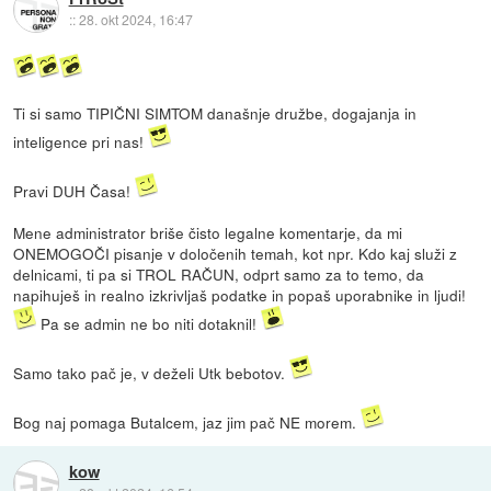
::
28. okt 2024, 16:47
Ti si samo TIPIČNI SIMTOM današnje družbe, dogajanja in
inteligence pri nas!
Pravi DUH Časa!
Mene administrator briše čisto legalne komentarje, da mi
ONEMOGOČI pisanje v določenih temah, kot npr. Kdo kaj služi z
delnicami, ti pa si TROL RAČUN, odprt samo za to temo, da
napihuješ in realno izkrivljaš podatke in popaš uporabnike in ljudi!
Pa se admin ne bo niti dotaknil!
Samo tako pač je, v deželi Utk bebotov.
Bog naj pomaga Butalcem, jaz jim pač NE morem.
kow