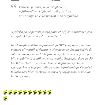
Priročno pozabiš pa na tisti plina oz.
ogljikovodikov, ki jih boš rabil zakurit za
proizvodnjo OVE komponent in za razgradnjo.
A jedrska pa ne potrebuje tega plina oz ogljikovodikov za njeno
granjo?! A tam se pa začara magično?
In teh ogljikovodikov za proizvodnjo OVE komponent, recimo
panelov ali vetrnih elektrarn je izjemno malo. Študije kažejo da
solarni paneli v samo 1 letu proizvedejo toliko energije kot je
bilo porabljenih za njihovo proizvodnjo, življenjska doba pa 50
let. Vetrne elektrarne v samo 6 mesecih proizvedejo toliko
energije, kot se jo je porabilo za njihovo proizvodnjo. Če hočeš
ti lahko dam linke do študij, oziroma zgooglaj sam (če boš sam
boš bolj verjel).