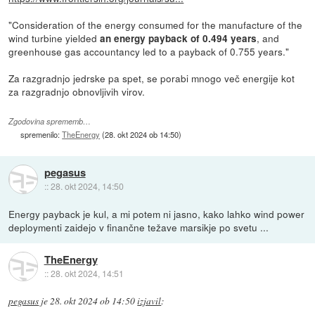
"Consideration of the energy consumed for the manufacture of the
wind turbine yielded
, and
an energy payback of 0.494 years
greenhouse gas accountancy led to a payback of 0.755 years."
Za razgradnjo jedrske pa spet, se porabi mnogo več energije kot
za razgradnjo obnovljivih virov.
Zgodovina sprememb…
spremenilo:
TheEnergy
(
28. okt 2024 ob 14:50
)
pegasus
::
28. okt 2024, 14:50
Energy payback je kul, a mi potem ni jasno, kako lahko wind power
deploymenti zaidejo v finančne težave marsikje po svetu ...
TheEnergy
::
28. okt 2024, 14:51
pegasus
je
28. okt 2024 ob 14:50
izjavil
: