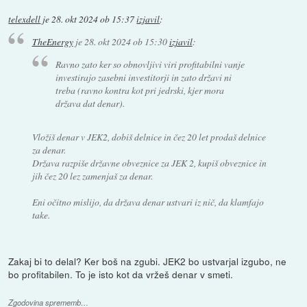
telexdell
je
28. okt 2024 ob 15:37
izjavil
:
TheEnergy
je
28. okt 2024 ob 15:30
izjavil
:
Ravno zato ker so obnovljivi viri profitabilni vanje
investirajo zasebni investitorji in zato državi ni
treba (ravno kontra kot pri jedrski, kjer mora
država dat denar).
Vložiš denar v JEK2, dobiš delnice in čez 20 let prodaš delnice
za denar.
Država razpiše državne obveznice za JEK 2, kupiš obveznice in
jih čez 20 lez zamenjaš za denar.
Eni očitno mislijo, da država denar ustvari iz nič, da klamfajo
take.
Zakaj bi to delal? Ker boš na zgubi. JEK2 bo ustvarjal izgubo, ne
bo profitabilen. To je isto kot da vržeš denar v smeti.
Zgodovina sprememb…