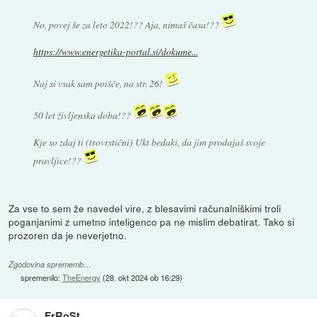
No, povej še za leto 2022!?? Aja, nimaš časa!??
https://www.energetika-portal.si/dokume...
Naj si vsak sam poišče, na str. 26!
50 let življenska doba!??
Kje so zdaj ti (trovrstični) Ukt bedaki, da jim prodajaš svoje
pravljice!??
Za vse to sem že navedel vire, z blesavimi računalniškimi troli
poganjanimi z umetno inteligenco pa ne mislim debatirat. Tako si
prozoren da je neverjetno.
Zgodovina sprememb…
spremenilo:
TheEnergy
(
28. okt 2024 ob 16:29
)
FrRoSt