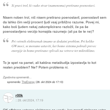
Si pravi trol, ki vsako stvar (namenoma) pretirano poenostavi.
Nisem noben trol, nič nisem pretirano poenostavil, poenostavil sem
da lahko čim večji procent ljudi vsaj približno razume. Povej mi,
kako boš ljudem nekaj zakomplicirano razložil, če pa še
poenostavljeno verzijo komajda razumejo (ali pa še te ne)?
Pri vetrnih elektrarnah imamo se dodatni problem. Pri koliko
GW moci, se moramo ustaviti, ker bomo sistemu pobrali prevec
energije in bomo pretirano vplivali na vetrove ter mikroklimo.
To je spet na pamet, ali kakšna metaštudija izpostavlja to kot
realen preoblem? Ne? Potem problema ni.
Zgodovina sprememb…
spremenilo:
TheEnergy
(
28. okt 2024 ob 17:13
)
r00k
::
28. okt 2024, 17:19
OK offshore veterne elektrarne so uredu, ker zaradi stalnega vetra