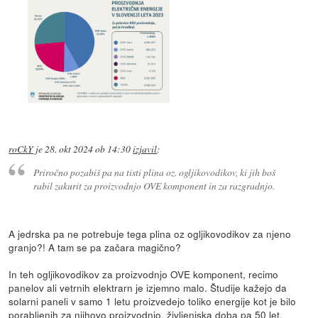
roCkY
je
28. okt 2024 ob 14:30
izjavil
:
Priročno pozabiš pa na tisti plina oz. ogljikovodikov, ki jih boš
rabil zakurit za proizvodnjo OVE komponent in za razgradnjo.
A jedrska pa ne potrebuje tega plina oz ogljikovodikov za njeno
granjo?! A tam se pa začara magično?
In teh ogljikovodikov za proizvodnjo OVE komponent, recimo
panelov ali vetrnih elektrarn je izjemno malo. Študije kažejo da
solarni paneli v samo 1 letu proizvedejo toliko energije kot je bilo
porabljenih za njihovo proizvodnjo, življenjska doba pa 50 let.