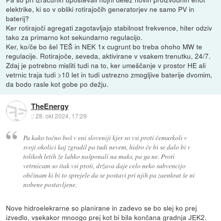
elektrike, ki so v obliki rotirajočih generatorjev ne samo PV in
baterij?
Ker rotirajoči agregati zagotavljajo stabilnost frekvence, hiter odziv
tako za primarno kot sekundarno regulacijo.
Ker, ko/če bo šel TEŠ in NEK 1x cugrunt bo treba ohoho MW te
regulacije. Rotirajoče, seveda, aktivirane v vsakem trenutku, 24/7.
Zdaj je potrebno misliti tudi na to, ker umeščanje v prostor HE ali
vetrnic traja tudi >10 let in tudi ustrezno zmogljive baterije dvomim,
da bodo rasle kot gobe po dežju.
TheEnergy
::
28. okt 2024, 17:29
Pa kako točno boš v eni sloveniji kjer so vsi proti čemurkoli v
svoji okolici kaj zgradil pa tudi nevem, hidro če bi se dalo bi v
tolikoh letih že lahko našponali na maks, pa ga ne. Proti
vetrnicam so itak vsi proti, država daje celo neko subvencijo
občinam ki bi to sprejele da se postavi pri njih pa zaenkrat še ni
nobene postavljene.
Nove hidroelekrarne so planirane in zadevo se bo slej ko prej
izvedlo, vsekakor mnoogo prej kot bi bila končana gradnja JEK2.