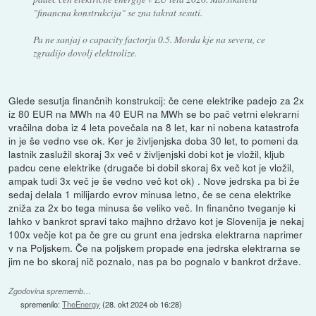
"financna konstrukcija" se zna takrat sesuti.
Pa ne sanjaj o capacity factorju 0.5. Morda kje na severu, ce
zgradijo dovolj elektrolize.
Glede sesutja finančnih konstrukcij: če cene elektrike padejo za 2x
iz 80 EUR na MWh na 40 EUR na MWh se bo pač vetrni elekrarni
vračilna doba iz 4 leta povečala na 8 let, kar ni nobena katastrofa
in je še vedno vse ok. Ker je življenjska doba 30 let, to pomeni da
lastnik zaslužil skoraj 3x več v življenjski dobi kot je vložil, kljub
padcu cene elektrike (drugače bi dobil skoraj 6x več kot je vložil,
ampak tudi 3x več je še vedno več kot ok) . Nove jedrska pa bi že
sedaj delala 1 milijardo evrov minusa letno, če se cena elektrike
zniža za 2x bo tega minusa še veliko več. In finančno tveganje ki
lahko v bankrot spravi tako majhno državo kot je Slovenija je nekaj
100x večje kot pa če gre cu grunt ena jedrska elektrarna naprimer
v na Poljskem. Če na poljskem propade ena jedrska elektrarna se
jim ne bo skoraj nič poznalo, nas pa bo pognalo v bankrot države.
Zgodovina sprememb…
spremenilo:
TheEnergy
(
28. okt 2024 ob 16:28
)