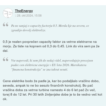
TheEnergy
::
28. okt 2024, 15:58
Pa ne sanjaj o capacity factorju 0.5. Morda kje na severu, ce
zgradijo dovolj elektrolize.
0,5 je realen povprečen capacity faktor za vetrne elektrarne na
morju. Za tiste na kopnem od 0,3 do 0,45. Link do vira sem pa že
dal.
Vse napovedi, ki sem jih do sedaj videl, napovedujejo precejsen
padec cen elektricne energije v EU leta 2026. Marsikatera
"financna konstrukcija" se zna takrat sesuti.
Cene elektrike bodo že padle ja, kar bo podaljšalo vračilno dobo,
seveda, ampak to ne bo sesulo finančnih konstrukcij. Bo pač
vračilna doba za vetrne turbine namesto 4 do 6 let pač 2x več,
torej 8 do 12 let. Pri 30 letih življenjske dobe je to še vedno več kot
ok.