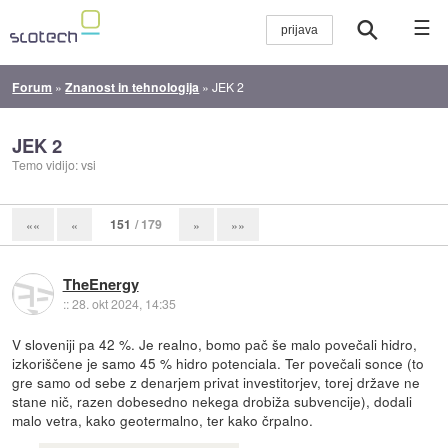
☰
Forum
»
Znanost in tehnologija
»
JEK 2
JEK 2
Temo vidijo: vsi
151
/ 179
««
«
»
»»
TheEnergy
::
28. okt 2024, 14:35
V sloveniji pa 42 %. Je realno, bomo pač še malo povečali hidro,
izkoriščene je samo 45 % hidro potenciala. Ter povečali sonce (to
gre samo od sebe z denarjem privat investitorjev, torej države ne
stane nič, razen dobesedno nekega drobiža subvencije), dodali
malo vetra, kako geotermalno, ter kako črpalno.