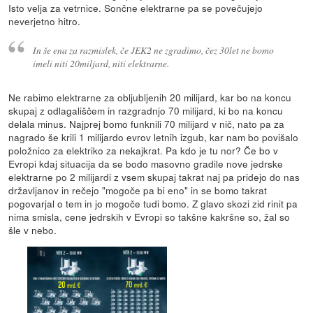
Isto velja za vetrnice. Sončne elektrarne pa se povečujejo
neverjetno hitro.
In še ena za razmislek, če JEK2 ne zgradimo, čez 30let ne bomo
imeli niti 20miljard, niti elektrarne.
Ne rabimo elektrarne za obljubljenih 20 milijard, kar bo na koncu
skupaj z odlagališčem in razgradnjo 70 milijard, ki bo na koncu
delala minus. Najprej bomo funknili 70 milijard v nič, nato pa za
nagrado še krili 1 milijardo evrov letnih izgub, kar nam bo povišalo
položnico za elektriko za nekajkrat. Pa kdo je tu nor? Če bo v
Evropi kdaj situacija da se bodo masovno gradile nove jedrske
elektrarne po 2 milijardi z vsem skupaj takrat naj pa pridejo do nas
državljanov in rečejo "mogoče pa bi eno" in se bomo takrat
pogovarjal o tem in jo mogoče tudi bomo. Z glavo skozi zid rinit pa
nima smisla, cene jedrskih v Evropi so takšne kakršne so, žal so
šle v nebo.