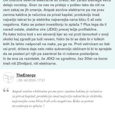
delajo nonstop. Sicer za nas ne pridejo v poštev tako da niti ne
vem zakaj se jih omenja. Ampak sončne elektrarne pa me prav
zanima kakšna je računica za privat kapital, produkcijo imaš
največjo takrat ko je elektrika najcenejša-cena blizu 0 ali celo
negativna. Kako se potem investitorju to splača ? Plus tega da ti
naredi ostale, stabilne vire (JEK2) precej težje profitabilne.
Pa kako točno boš v eni sloveniji kjer so vsi proti čemurkoli v svoji
okolici kaj zgradil pa tudi nevem, hidro če bi se dalo bi v tolikoh
letih že lahko našponali na maks, pa ga ne. Proti vetrnicam so itak
vsi proti, država daje celo neko subvencijo občinam ki bi to sprejele
da se postavi pri njih pa zaenkrat še ni nobene postavljene.
In še ena za razmislek, če JEK2 ne zgradimo, čez 30let ne bomo
imeli niti 20miljard, niti elektrarne.
TheEnergy
::
28. okt 2024, 17:21
Ampak sončne elektrarne pa me prav zanima kakšna je računica
za privat kapital, produkcijo imaš največjo takrat ko je elektrika
najcenejša-cena blizu 0 ali celo negativna. Kako se potem
investitorju to splača ?