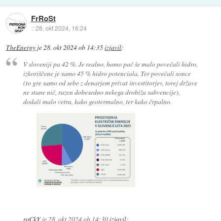
FrRoSt
::
28. okt 2024, 16:24
TheEnergy
je
28. okt 2024 ob 14:35
izjavil
:
V sloveniji pa 42 %. Je realno, bomo pač še malo povečali hidro,
izkoriščene je samo 45 % hidro potenciala. Ter povečali sonce
(to gre samo od sebe z denarjem privat investitorjev, torej države
ne stane nič, razen dobesedno nekega drobiža subvencije),
dodali malo vetra, kako geotermalno, ter kako črpalno.
roCkY
je
28. okt 2024 ob 14:30
izjavil
: