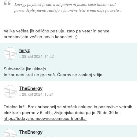
Energy payback je kul, a mi potem ni jasno, kako lahko wind
power deploymenti zaidejo v finančne težave marsikje po svetu ...
Velika večina jih odlično posluje, zato pa veter in sonce
predstavljata večino novih kapacitet. ;)
feryz
::
28. okt 2024, 14:52
Subvencije jim ukinejo.
In kar naenkrat ne gre več. Čeprav se zastonj vrtijo.
TheEnergy
::
28. okt 2024, 15:21
Totalne laži. Brez subvencij se strošek nakupa in postavitve vetrnih
elektrarn povrne v 6 letih, življenjska doba pa je 25 do 30 let.
https://todayshomeowner.com/eco-friendl...
TheEnergy