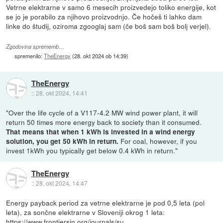
Vetrne elektrarne v samo 6 mesecih proizvedejo toliko energije, kot
se jo je porabilo za njihovo proizvodnjo. Če hočeš ti lahko dam
linke do študij, oziroma zgooglaj sam (če boš sam boš bolj verjel).
Zgodovina sprememb…
spremenilo:
TheEnergy
(
28. okt 2024 ob 14:39
)
TheEnergy
::
28. okt 2024, 14:41
"Over the life cycle of a V117-4.2 MW wind power plant, it will
return 50 times more energy back to society than it consumed.
That means that when 1 kWh is invested in a wind energy
For coal, however, if you
solution, you get 50 kWh in return.
invest 1kWh you typically get below 0.4 kWh in return."
TheEnergy
::
28. okt 2024, 14:47
Energy payback period za vetrne elektrarne je pod 0,5 leta (pol
leta), za sončne elektrarne v Sloveniji okrog 1 leta:
https://www.frontiersin.org/journals/su...