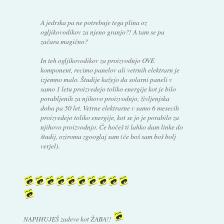
A jedrska pa ne potrebuje tega plina oz
ogljikovodikov za njeno granjo?! A tam se pa
začara magično?
In teh ogljikovodikov za proizvodnjo OVE
komponent, recimo panelov ali vetrnih elektrarn je
izjemno malo. Študije kažejo da solarni paneli v
samo 1 letu proizvedejo toliko energije kot je bilo
porabljenih za njihovo proizvodnjo, življenjska
doba pa 50 let. Vetrne elektrarne v samo 6 mesecih
proizvedejo toliko energije, kot se jo je porabilo za
njihovo proizvodnjo. Če hočeš ti lahko dam linke do
študij, oziroma zgooglaj sam (če boš sam boš bolj
verjel).
NAPIHUJEŠ zadeve kot ŽABA!!