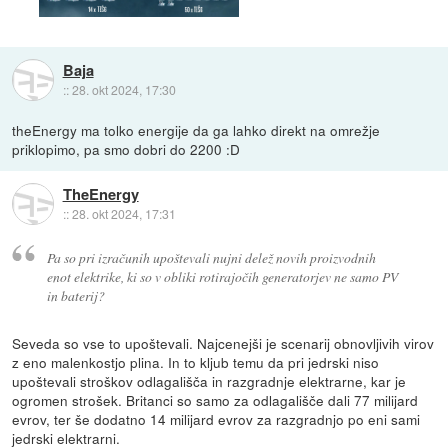
Baja
::
28. okt 2024, 17:30
theEnergy ma tolko energije da ga lahko direkt na omrežje
priklopimo, pa smo dobri do 2200 :D
TheEnergy
::
28. okt 2024, 17:31
Pa so pri izračunih upoštevali nujni delež novih proizvodnih
enot elektrike, ki so v obliki rotirajočih generatorjev ne samo PV
in baterij?
Seveda so vse to upoštevali. Najcenejši je scenarij obnovljivih virov
z eno malenkostjo plina. In to kljub temu da pri jedrski niso
upoštevali stroškov odlagališča in razgradnje elektrarne, kar je
ogromen strošek. Britanci so samo za odlagališče dali 77 milijard
evrov, ter še dodatno 14 milijard evrov za razgradnjo po eni sami
jedrski elektrarni.