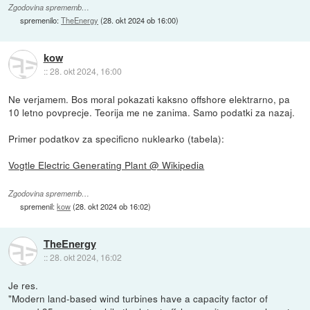
Zgodovina sprememb…
spremenilo:
TheEnergy
(
28. okt 2024 ob 16:00
)
kow
::
28. okt 2024, 16:00
Ne verjamem. Bos moral pokazati kaksno offshore elektrarno, pa
10 letno povprecje. Teorija me ne zanima. Samo podatki za nazaj.
Primer podatkov za specificno nuklearko (tabela):
Vogtle Electric Generating Plant @ Wikipedia
Zgodovina sprememb…
spremenil:
kow
(
28. okt 2024 ob 16:02
)
TheEnergy
::
28. okt 2024, 16:02
Je res.
"Modern land-based wind turbines have a capacity factor of