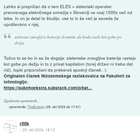
Lahko si prepričan da o tem ELES = sistemski operater
prenosnega elekričnega omrežja v Sloveniji ve vsaj 1000x več od
tebe. In on je delal to študijo, vse to in še več je seveda že
upoštevano v njej.
ustrezno zmogljive baterije dvomim, da bodo rasle kot gobe po
dežju.
Točno to se bo in se že dogaja: sistemske zmogljive baterije rastejo
kot gobe po dežju in to z privat kapitalom (torej državi ni treba dat
nič), toplo priporočam da prebereš spodnji članek. :)
Originalen članek Nizozemskega raziskovalca na Fakulteti za
tehnologijo:
https://aukehoekstra.substack.com/p/bat...
Zgodovina sprememb…
spremenilo:
TheEnergy
(
28. okt 2024 ob 17:41
)
r00k
::
28. okt 2024, 18:12