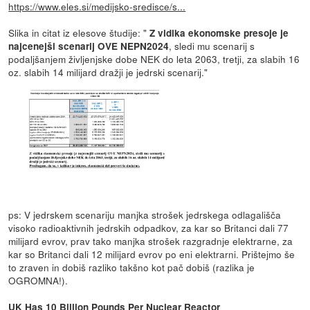
https://www.eles.si/medijsko-sredisce/s...
Slika in citat iz elesove študije: "
Z vidika ekonomske presoje je
, sledi mu scenarij s
najcenejši scenarij OVE NEPN2024
podaljšanjem življenjske dobe NEK do leta 2063, tretji, za slabih 16
oz. slabih 14 milijard dražji je jedrski scenarij."
ps: V jedrskem scenariju manjka strošek jedrskega odlagališča
visoko radioaktivnih jedrskih odpadkov, za kar so Britanci dali 77
milijard evrov, prav tako manjka strošek razgradnje elektrarne, za
kar so Britanci dali 12 milijard evrov po eni elektrarni. Prištejmo še
to zraven in dobiš razliko takšno kot pač dobiš (razlika je
OGROMNA!).
UK Has 10 Billion Pounds Per Nuclear Reactor