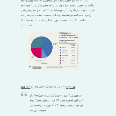
povečali hidro, izkoriščene je samo 45 % hidro
potenciala. Ter povečali sonce (to gre samo od sebe
z denarjem privat investitorjev, torej države ne stane
nič, razen dobesedno nekega drobiža subvencije),
dodali malo vetra, kako geotermalno, ter kako
črpalno.
roCkY
je
28. okt 2024 ob 14:30
izjavil
:
Priročno pozabiš pa na tisti plina oz.
ogljikovodikov, ki jih boš rabil zakurit
za proizvodnjo OVE komponent in za
razgradnjo.