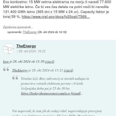
Evo konkretno: 15 MW vetrna elektrarna na morju ti naredi 77.600
MW elektrike letno. Če bi ves čas delala na polni moči bi naredila
131.400 GWh letno (365 dni x 15 MW x 24 ur). Capacity faktor je
torej 59 %.
https://www.nrel.gov/docs/fy20osti/7569...
Zgodovina sprememb…
spremenilo:
TheEnergy
(
28. okt 2024 ob 16:18
)
TheEnergy
::
28. okt 2024, 16:22
kow
je
28. okt 2024 ob 15:50
izjavil
:
TheEnergy
je
28. okt 2024 ob 15:21
izjavil
:
Totalne laži. Brez subvencij se strošek nakupa in
postavitve vetrnih elektrarn povrne v 6 letih,
življenjska doba pa je 25 do 30 let.
https://todayshomeowner.com/eco-friendl
...
Vse napovedi, ki sem jih do sedaj videl, napovedujejo precejsen
padec cen elektricne energije v EU leta 2026. Marsikatera