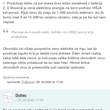
1. Produkcijo lahko za pol dneva brez težav zamakneš z baterijo.
2. V Sloveniji je cena električne energije na borzi podnevi VIŠJA
kot ponoči. Kljub temu da imajo že 1 GW sončnih elektrarn. Ko jih
bomo imeli 5 ali 10 GW bo verjetno obratno, zdej je pa tko kot sem
napisal.
Plus tega da ti naredi ostale, stabilne vire (JEK2) precej težje
profitabilne
Obnovljivi viri nižajo povprečno ceno elektrike na trgu, kar še
povečuje izgubo ki bi jo delala nova jedrska. Eden izmed razlog
zakaj teš6 dela minus, je tudi pojav velike količine obnovljivih virov,
katerega nihče pričakoval da bo tako hiter. Hitrost širitve
obnovljivih virov je presenetila tudi največje optimiste.
Zgodovina sprememb…
spremenilo:
TheEnergy
(
28. okt 2024 ob 17:23
)
Duhec
::
28. okt 2024, 17:29
Pa so pri izračunih upoštevali nujni delež novih proizvodnih enot