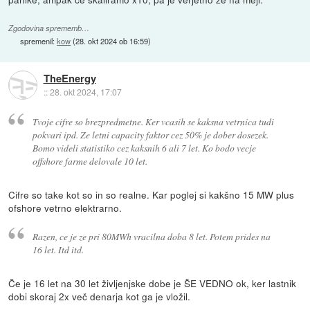
Zgodovina sprememb…
spremenil:
kow
(
28. okt 2024 ob 16:59
)
TheEnergy
::
28. okt 2024, 17:07
Tvoje cifre so brezpredmetne. Ker vcasih se kaksna vetrnica tudi
pokvari ipd. Ze letni capacity faktor cez 50% je dober dosezek.
Bomo videli statistiko cez kaksnih 6 ali 7 let. Ko bodo vecje
offshore farme delovale 10 let.
Cifre so take kot so in so realne. Kar poglej si kakšno 15 MW plus
ofshore vetrno elektrarno.
Razen, ce je ze pri 80MWh vracilna doba 8 let. Potem prides na
16 let. Itd itd.
Če je 16 let na 30 let življenjske dobe je ŠE VEDNO ok, ker lastnik
dobi skoraj 2x več denarja kot ga je vložil.