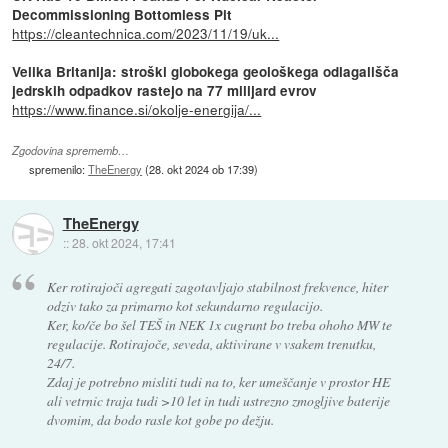
Decommissioning Bottomless Pit
https://cleantechnica.com/2023/11/19/uk...
Velika Britanija: stroški globokega geološkega odlagališča
jedrskih odpadkov rastejo na 77 milijard evrov
https://www.finance.si/okolje-energija/...
Zgodovina sprememb…
spremenilo:
TheEnergy
(
28. okt 2024 ob 17:39
)
TheEnergy
::
28. okt 2024, 17:41
Ker rotirajoči agregati zagotavljajo stabilnost frekvence, hiter
odziv tako za primarno kot sekundarno regulacijo.
Ker, ko/če bo šel TEŠ in NEK 1x cugrunt bo treba ohoho MW te
regulacije. Rotirajoče, seveda, aktivirane v vsakem trenutku,
24/7.
Zdaj je potrebno misliti tudi na to, ker umeščanje v prostor HE
ali vetrnic traja tudi >10 let in tudi ustrezno zmogljive baterije
dvomim, da bodo rasle kot gobe po dežju.