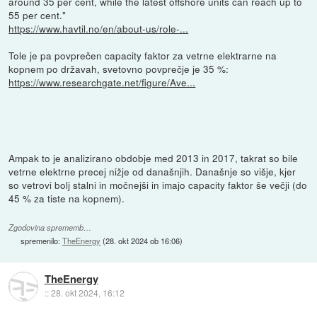
around 35 per cent, while the latest offshore units can reach up to
55 per cent."
https://www.havtil.no/en/about-us/role-...
Tole je pa povprečen capacity faktor za vetrne elektrarne na
kopnem po državah, svetovno povprečje je 35 %:
https://www.researchgate.net/figure/Ave...
Ampak to je analizirano obdobje med 2013 in 2017, takrat so bile
vetrne elektrne precej nižje od današnjih. Današnje so višje, kjer
so vetrovi bolj stalni in močnejši in imajo capacity faktor še večji (do
45 % za tiste na kopnem).
Zgodovina sprememb…
spremenilo:
TheEnergy
(
28. okt 2024 ob 16:06
)
TheEnergy
::
28. okt 2024, 16:12