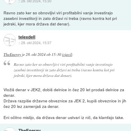
::
28. okt 2024, 15:30
Ravno zato ker so obnovljivi viri profitabilni vanje investirajo
zasebni investitorji in zato državi ni treba (ravno kontra kot pri
jedrski, kjer mora država dat denar).
telexdell
::
28. okt 2024, 15:37
TheEnergy
je
28. okt 2024 ob 15:30
izjavil
:
Ravno zato ker so obnovljivi viri profitabilni vanje investirajo
zasebni investitorji in zato državi ni treba (ravno kontra kot pri
jedrski, kjer mora država dat denar).
Vložiš denar v JEK2, dobiš delnice in čez 20 let prodaš delnice za
denar.
Država razpiše državne obveznice za JEK 2, kupiš obveznice in jih
čez 20 lez zamenjaš za denar.
Eni očitno mislijo, da država denar ustvari iz nič, da klamfajo take.
TheEnergy