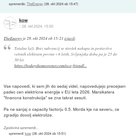
spremenilo:
TheEnergy
(
28. okt 2024 ob 15:47
)
kow
::
28. okt 2024, 15:50
TheEnergy
je
28. okt 2024 ob 15:21
izjavil
:
Totalne laži. Brez subvencij se strošek nakupa in postavitve
vetrnih elektrarn povrne v 6 letih, življenjska doba pa je 25 do
30 let.
https://todayshomeowner.com/eco-friendl...
Vse napovedi, ki sem jih do sedaj videl, napovedujejo precejsen
padec cen elektricne energije v EU leta 2026. Marsikatera
"financna konstrukcija" se zna takrat sesuti.
Pa ne sanjaj o capacity factorju 0.5. Morda kje na severu, ce
zgradijo dovolj elektrolize.
Zgodovina sprememb…
spremenil:
kow
(
28. okt 2024 ob 15:51
)