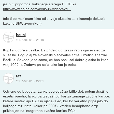
jaz bi ti priporocal kaksnega starega ROTEL-a ...
http://www.bolha.com/avdio-in-video/avd...
tole ti bo maximum izkoristilo tvoje slusalke ... + kasneje dokupis
kaksne B&W zvocnike :)
bauci
::
1. dec 2013, 21:10
Kupil si dobre slusalke. Da pridejo do izraza rabis ojacevalec za
slusalke. Poguglaj za slovenski ojacevalec firme Erzetich znamke
Bacillus. Seveda je to samo, ce bos poslusal dobro glasbo in imas
vsaj 400€ :). Zadeva pa spila tako kot je treba.
taz
::
1. dec 2013, 22:31
Odvisno od budgeta. Lahko pogledaš za Little dot, potem dražji je
erzetich-audio, lahko pa gledaš tudi kar za zunanje zvočne kartice,
katere sestavljajo DAC in ojačevalec, kar bo verjetno pripeljalo do
boljšega rezultata, kakor pa 200€+ vreden headphone amp
priklopljen na integrirano zvočno kartico PCja.