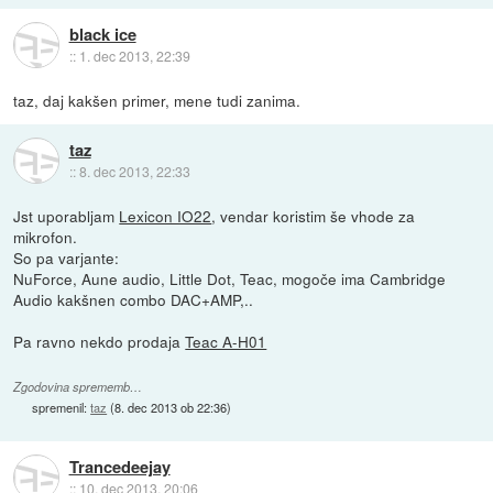
black ice
::
1. dec 2013, 22:39
taz, daj kakšen primer, mene tudi zanima.
taz
::
8. dec 2013, 22:33
Jst uporabljam
Lexicon IO22
, vendar koristim še vhode za
mikrofon.
So pa varjante:
NuForce, Aune audio, Little Dot, Teac, mogoče ima Cambridge
Audio kakšnen combo DAC+AMP,..
Pa ravno nekdo prodaja
Teac A-H01
Zgodovina sprememb…
spremenil:
taz
(
8. dec 2013 ob 22:36
)
Trancedeejay
::
10. dec 2013, 20:06