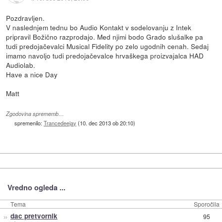
Pozdravljen.
V naslednjem tednu bo Audio Kontakt v sodelovanju z Intek
pripravil Božično razprodajo. Med njimi bodo Grado slušalke pa
tudi predojačevalci Musical Fidelity po zelo ugodnih cenah. Sedaj
imamo navoljo tudi predojačevalce hrvaškega proizvajalca HAD
Audiolab.
Have a nice Day
Matt
Zgodovina sprememb…
spremenilo:
Trancedeejay
(
10. dec 2013 ob 20:10
)
Vredno ogleda ...
Tema
Sporočila
»
dac pretvornik
95