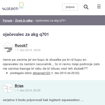
☰
Forum
»
Zvok in slika
»
ojačevalec za akg q701
ojačevalec za akg q701
RoookT
::
1. dec 2013, 18:04
mene pa zanima jst sm kupu te slusalke pa bi rd kupu en
ojacevalec za namizni racunalnik... to ni ravno moje podrocje zato
me zanima kasnga bi rabu da bi izkusu moč teh slušalk??
predlagalo izbris:
afroangel123
(
1. dec 2013 ob 20:23
)
Brias
::
1. dec 2013, 20:35
verjetno ti bodo priporocali kak logitech squeezebox ...