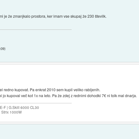
i je že zmanjkalo prostora, ker imam vse skupaj že 230 številk.
:09
)
l redno kupovat. Pa enkrat 2010 sem kupil veliko rabljenih.
 jo kupoval več kot 1x na leto. Pa že zdej z rednimi dohodki 7€ ni tolk mal dnarja.
-F | G.Skill 6000 CL30
S Strix 1000W