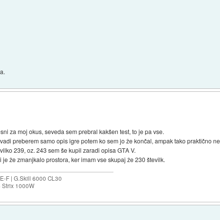
a.
esni za moj okus, seveda sem prebral kakšen test, to je pa vse.
avadi preberem samo opis igre potem ko sem jo že končal, ampak tako praktično n
vilko 239, oz. 243 sem še kupil zaradi opisa GTA V.
 je že zmanjkalo prostora, ker imam vse skupaj že 230 številk.
-F | G.Skill 6000 CL30
S Strix 1000W