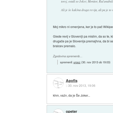
torej, ostali so Joker, Monitor, Računaln
Ali je še kakšna druga revija, ali pa je to 
Moj mikro ni omenjena, ker je to pač Wikipe
Glede revij v Sloveniji pa mislim, da so te, 
drugače pa je Slovenija premajhna, da bi se 
bralcev premalo.
Zgodovina sprememb…
spremenil:
urosz
(
30. nov 2013 ob 19:03
)
Apofis
::
30. nov 2013, 19:06
khm, važn, da je Še Joker...
opeter