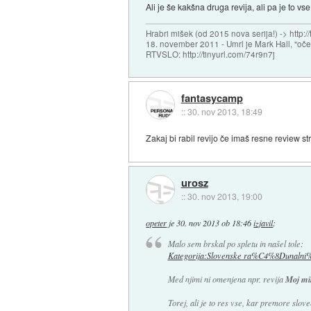
Ali je še kakšna druga revija, ali pa je to vs
Hrabri mišek (od 2015 nova serija!) -> http:/
18. november 2011 - Umrl je Mark Hall, "oč
RTVSLO: http://tinyurl.com/74r9n7j
fantasycamp
::
30. nov 2013, 18:49
Zakaj bi rabil revijo če imaš resne review st
urosz
::
30. nov 2013, 19:00
opeter
je
30. nov 2013 ob 18:46
izjavil
:
Malo sem brskal po spletu in našel tole:
Kategorija:Slovenske ra%C4%8Dunalni
Med njimi ni omenjena npr. revija
Moj mi
Torej, ali je to res vse, kar premore slo