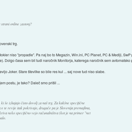
 strani online zastonj?
venski trg.
, dokler niso "propadle". Pa naj bo to Megazin, Win.ini, PC Planet, PC & Mediji, Sw
ije). Dolgo časa sem bil tudi naročnik Monitorja, katerega naročnik sem avtomatsko 
vijo Joker. Stare številke so bile res kul ... saj nove tud niso slabe.
jem postu, je tako? Daleč smo prišli ...
, ki še izhajajo čisto dovolj za naš trg. Za kakšne specifične
ce te revije itak pokrivajo, drugače pa je Slovenija premajhna,
okriva neko specifično vejo računalništva (kot je na primer "net
alo.