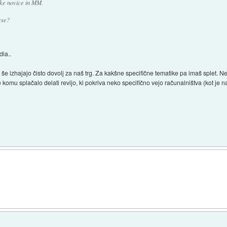
iške novice in MM.
vse?
dia..
ki še izhajajo čisto dovolj za naš trg. Za kakšne specifične tematike pa imaš splet. N
komu splačalo delati revijo, ki pokriva neko specifično vejo računalništva (kot je na