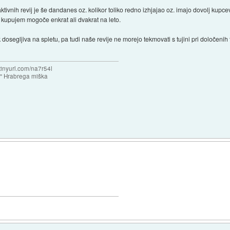
ivnih revij je še dandanes oz. kolikor toliko redno izhjajao oz. imajo dovolj kup
pa kupujem mogoče enkrat ali dvakrat na leto.
 dosegljiva na spletu, pa tudi naše revije ne morejo tekmovati s tujini pri določenih
/tinyurl.com/na7r54l
e" Hrabrega miška