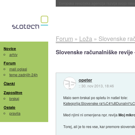
Evropska vesoljska agencija razvija svojo rak
Forum
»
Loža
»
Slovenske rač
Novice
Slovenske računalniške revije 
arhiv
Forum
mali oglasi
teme zadnjih 24h
opeter
Članki
::
30. nov 2013, 18:46
Zaposlitve
Malo sem brskal po spletu in našel tole:
brskaj
Kategorija:Slovenske ra%C4%8Dunalni%C
Ostalo
pravila
Med njimi ni omenjena npr. revija
Moj mikr
Torej, ali je to res vse, kar premore sloven