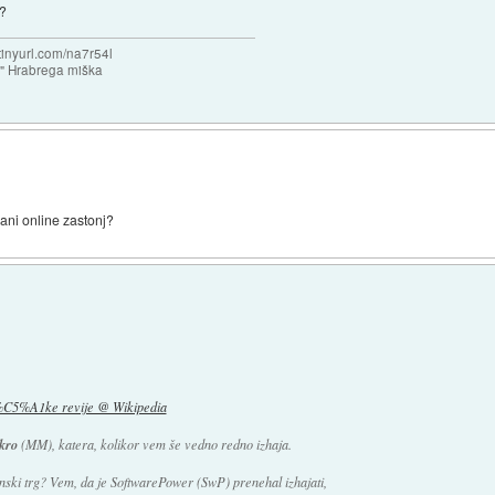
e?
/tinyurl.com/na7r54l
e" Hrabrega miška
rani online zastonj?
%C5%A1ke revije @ Wikipedia
kro
(MM), katera, kolikor vem še vedno redno izhaja.
venski trg? Vem, da je SoftwarePower (SwP) prenehal izhajati,