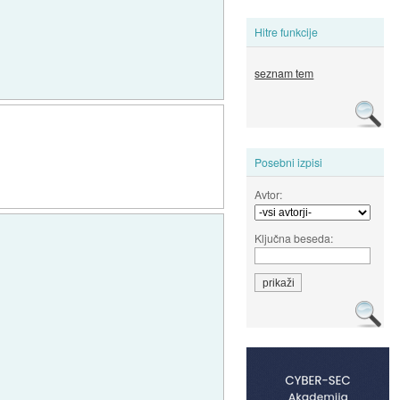
Hitre funkcije
seznam tem
Posebni izpisi
Avtor:
Ključna beseda: