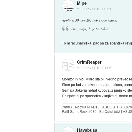
Mipe
::
30. nov 2013, 20:51
Apofis
je
30. nov 2013 ob 19:06
izjavil
:
khm, važn, da je Še Joker...
To ni računalniška, pač pa zajebantska revij
GrimReaper
::
30. nov 2013, 21:06
Monitor in Moj Mikro sta bili vedno preveč r
Sicer pa tud za Joker ne najdem časa, pon
Sem pa Jokerja nehal kupovat z junijsko šte
Drugače si pa sposodim v knjižnici, doma mi
7600X | Noctua NH-D15 | ASUS STRIX X670E
Palit GameRock 4080 | Be Quiet 802 | ASU
Hayabusa