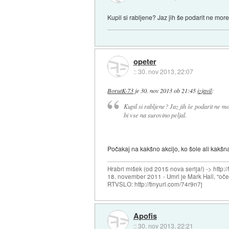
Kupil si rabljene? Jaz jih še podarit ne mor
opeter
::
30. nov 2013, 22:07
BorutK-73
je
30. nov 2013 ob 21:45
izjavil
:
Kupil si rabljene? Jaz jih še podarit ne 
bi vse na surovino peljal.
Počakaj na kakšno akcijo, ko šole ali kakšn
Hrabri mišek (od 2015 nova serija!) -> http:/
18. november 2011 - Umrl je Mark Hall, "oč
RTVSLO: http://tinyurl.com/74r9n7j
Apofis
::
30. nov 2013, 22:21