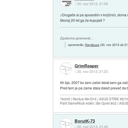
::
30. nov 2013, 21:09
>Drugače si pa sposodim v knjižnici, doma m
Skoraj 20 let ga že kupuješ ?
Zgodovina sprememb…
spremenilo:
Hayabusa
(
30. nov 2013 ob 21
GrimReaper
::
30. nov 2013, 21:23
Ah kje, 2007 ko sem začel delat sem ga zače
Pred tem je pa zame stala daleč preveč da bi
7600X | Noctua NH-D15 | ASUS STRIX X670E
Palit GameRock 4080 | Be Quiet 802 | ASU
BorutK-73
::
30. nov 2013, 21:45