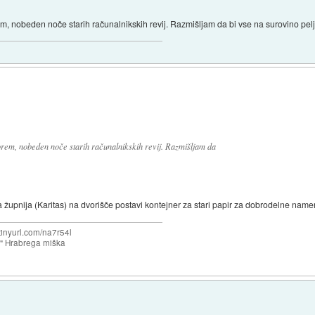
em, nobeden noče starih računalnikskih revij. Razmišljam da bi vse na surovino pelj
morem, nobeden noče starih računalnikskih revij. Razmišljam da
a župnija (Karitas) na dvorišče postavi kontejner za stari papir za dobrodelne name
/tinyurl.com/na7r54l
e" Hrabrega miška