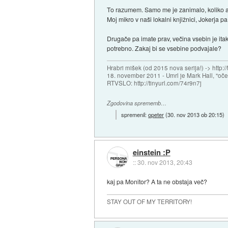
To razumem. Samo me je zanimalo, koliko akt
Moj mikro v naši lokalni knjižnici, Jokerja 
Drugače pa imate prav, večina vsebin je itak
potrebno. Zakaj bi se vsebine podvajale?
Hrabri mišek (od 2015 nova serija!) -> http:/
18. november 2011 - Umrl je Mark Hall, "oč
RTVSLO: http://tinyurl.com/74r9n7j
Zgodovina sprememb…
spremenil:
opeter
(
30. nov 2013 ob 20:15
)
einstein :P
::
30. nov 2013, 20:43
kaj pa Monitor? A ta ne obstaja več?
STAY OUT OF MY TERRITORY!