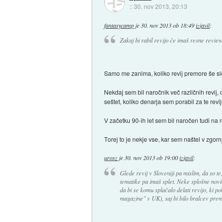
::
30. nov 2013, 20:13
fantasycamp
je
30. nov 2013 ob 18:49
izjavil
:
Zakaj bi rabil revijo če imaš resne review
Samo me zanima, koliko revij premore še slo
Nekdaj sem bil naročnik več različnih revij
seštet, koliko denarja sem porabil za te rev
V začetku 90-ih let sem bil naročen tudi na re
Torej to je nekje vse, kar sem naštel v zgorn
urosz
je
30. nov 2013 ob 19:00
izjavil
:
Glede revij v Sloveniji pa mislim, da so te
tematike pa imaš splet. Neke splošne novi
da bi se komu splačalo delati revijo, ki p
magazine" v UK), saj bi bilo bralcev prem