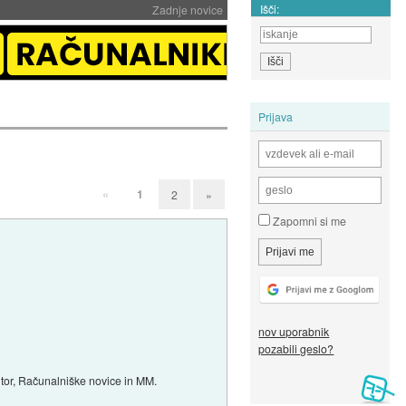
Išči:
Zadnje novice
Prijava
«
1
2
»
Zapomni si me
nov uporabnik
pozabili geslo?
nitor, Računalniške novice in MM.