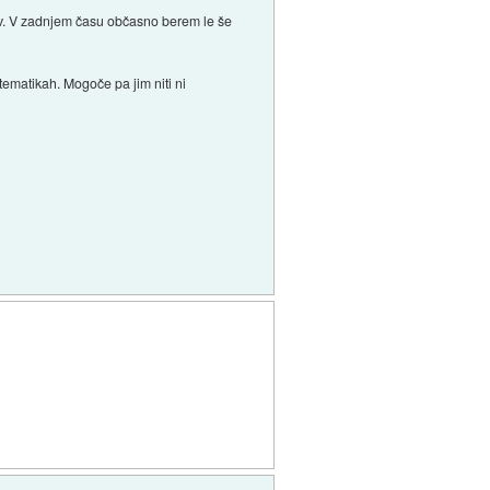
cev. V zadnjem času občasno berem le še
 tematikah. Mogoče pa jim niti ni