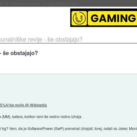
eto za večkratno uporabo
::
4. avg 2026 ob 19:41
unalniške revije - še obstajajo?
- še obstajajo?
5%A1ke revije @ Wikipedia
o
(MM), katera, kolikor vem še vedno redno izhaja.
ski trg? Vem, da je SoftwarePower (SwP) prenehal izhajati, torej, ostali so Joker, Mo