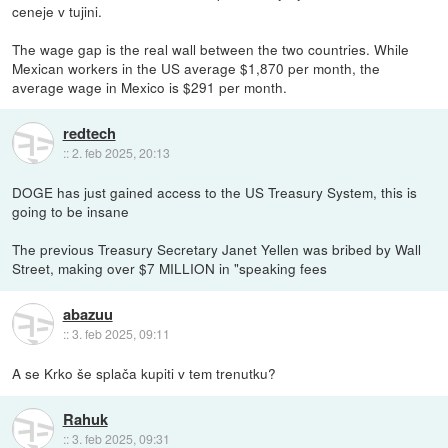
ceneje v tujini.
The wage gap is the real wall between the two countries. While
Mexican workers in the US average $1,870 per month, the
average wage in Mexico is $291 per month.
redtech
::
2. feb 2025, 20:13
DOGE has just gained access to the US Treasury System, this is
going to be insane
The previous Treasury Secretary Janet Yellen was bribed by Wall
Street, making over $7 MILLION in "speaking fees
abazuu
::
3. feb 2025, 09:11
A se Krko še splača kupiti v tem trenutku?
Rahuk
::
3. feb 2025, 09:31