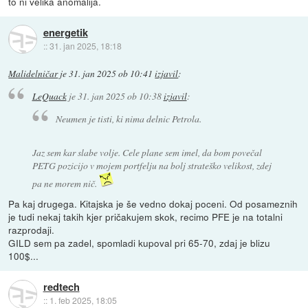
to ni velika anomalija.
energetik
::
31. jan 2025, 18:18
Malidelničar
je
31. jan 2025 ob 10:41
izjavil
:
LeQuack
je
31. jan 2025 ob 10:38
izjavil
:
Neumen je tisti, ki nima delnic Petrola.
Jaz sem kar slabe volje. Cele plane sem imel, da bom povečal
PETG pozicijo v mojem portfelju na bolj strateško velikost, zdej
pa ne morem nič.
Pa kaj drugega. Kitajska je še vedno dokaj poceni. Od posameznih
je tudi nekaj takih kjer pričakujem skok, recimo PFE je na totalni
razprodaji.
GILD sem pa zadel, spomladi kupoval pri 65-70, zdaj je blizu
100$...
redtech
::
1. feb 2025, 18:05