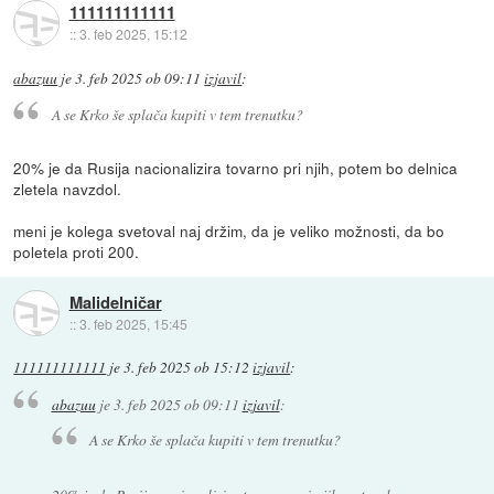
111111111111
::
3. feb 2025, 15:12
abazuu
je
3. feb 2025 ob 09:11
izjavil
:
A se Krko še splača kupiti v tem trenutku?
20% je da Rusija nacionalizira tovarno pri njih, potem bo delnica
zletela navzdol.
meni je kolega svetoval naj držim, da je veliko možnosti, da bo
poletela proti 200.
Malidelničar
::
3. feb 2025, 15:45
111111111111
je
3. feb 2025 ob 15:12
izjavil
:
abazuu
je
3. feb 2025 ob 09:11
izjavil
:
A se Krko še splača kupiti v tem trenutku?