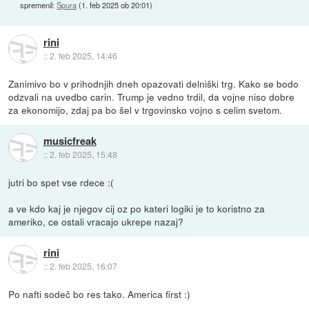
spremenil:
Spura
(
1. feb 2025 ob 20:01
)
rini
::
2. feb 2025, 14:46
Zanimivo bo v prihodnjih dneh opazovati delniški trg. Kako se bodo
odzvali na uvedbo carin. Trump je vedno trdil, da vojne niso dobre
za ekonomijo, zdaj pa bo šel v trgovinsko vojno s celim svetom.
musicfreak
::
2. feb 2025, 15:48
jutri bo spet vse rdece :(
a ve kdo kaj je njegov cij oz po kateri logiki je to koristno za
ameriko, ce ostali vracajo ukrepe nazaj?
rini
::
2. feb 2025, 16:07
Po nafti sodeč bo res tako. America first :)