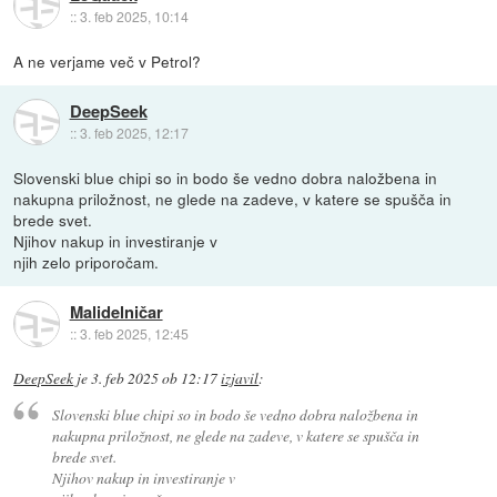
::
3. feb 2025, 10:14
A ne verjame več v Petrol?
DeepSeek
::
3. feb 2025, 12:17
Slovenski blue chipi so in bodo še vedno dobra naložbena in
nakupna priložnost, ne glede na zadeve, v katere se spušča in
brede svet.
Njihov nakup in investiranje v
njih zelo priporočam.
Malidelničar
::
3. feb 2025, 12:45
DeepSeek
je
3. feb 2025 ob 12:17
izjavil
:
Slovenski blue chipi so in bodo še vedno dobra naložbena in
nakupna priložnost, ne glede na zadeve, v katere se spušča in
brede svet.
Njihov nakup in investiranje v