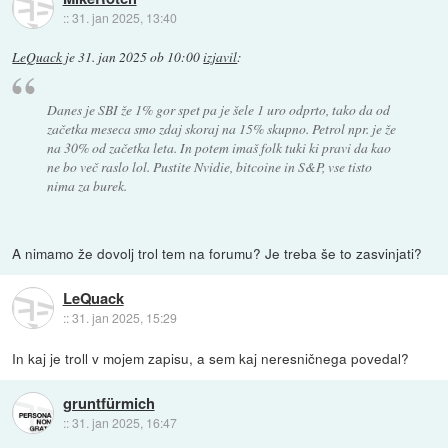
::
31. jan 2025, 13:40
LeQuack
je
31. jan 2025 ob 10:00
izjavil
:
Danes je SBI že 1% gor spet pa je šele 1 uro odprto, tako da od
začetka meseca smo zdaj skoraj na 15% skupno. Petrol npr. je že
na 30% od začetka leta. In potem imaš folk tuki ki pravi da kao
ne bo več raslo lol. Pustite Nvidie, bitcoine in S&P, vse tisto
nima za burek.
A nimamo že dovolj trol tem na forumu? Je treba še to zasvinjati?
LeQuack
::
31. jan 2025, 15:29
In kaj je troll v mojem zapisu, a sem kaj neresničnega povedal?
gruntfürmich
::
31. jan 2025, 16:47