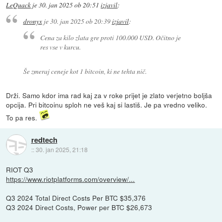
LeQuack
je
30. jan 2025 ob 20:51
izjavil
:
dronyx
je
30. jan 2025 ob 20:39
izjavil
:
Cena za kilo zlata gre proti 100.000 USD. Očitno je
res vse v kurcu.
Še zmeraj ceneje kot 1 bitcoin, ki ne tehta nič.
Drži. Samo kdor ima rad kaj za v roke prijet je zlato verjetno boljša
opcija. Pri bitcoinu sploh ne veš kaj si lastiš. Je pa vredno veliko.
To pa res.
redtech
::
30. jan 2025, 21:18
RIOT Q3
https://www.riotplatforms.com/overview/...
Q3 2024 Total Direct Costs Per BTC $35,376
Q3 2024 Direct Costs, Power per BTC $26,673