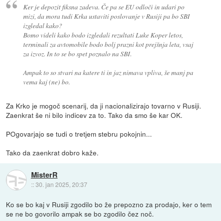
Ker je depozit fiksna zadeva. Če pa se EU odloči in udari po
mizi, da mora tudi Krka ustaviti poslovanje v Rusiji pa bo SBI
izgledal kako?
Bomo videli kako bodo izgledali rezultati Luke Koper letos,
terminali za avtomobile bodo bolj prazni kot prejšnja leta, vsaj
za izvoz. In to se bo spet poznalo na SBI.
Ampak to so stvari na katere ti in jaz nimava vpliva, še manj pa
vema kaj (ne) bo.
Za Krko je mogoč scenarij, da ji nacionalizirajo tovarno v Rusiji.
Zaenkrat še ni bilo indicev za to. Tako da smo še kar OK.
POgovarjajo se tudi o tretjem stebru pokojnin...
Tako da zaenkrat dobro kaže.
MisterR
::
30. jan 2025, 20:37
Ko se bo kaj v Rusiji zgodilo bo že prepozno za prodajo, ker o tem
se ne bo govorilo ampak se bo zgodilo čez noč.