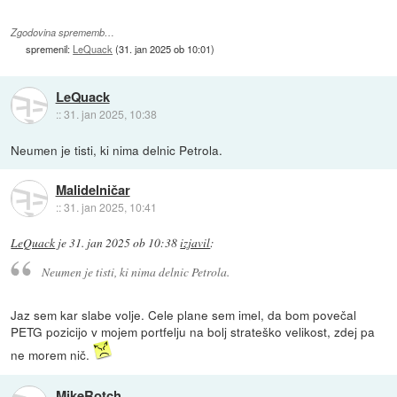
Zgodovina sprememb…
spremenil:
LeQuack
(
31. jan 2025 ob 10:01
)
LeQuack
::
31. jan 2025, 10:38
Neumen je tisti, ki nima delnic Petrola.
Malidelničar
::
31. jan 2025, 10:41
LeQuack
je
31. jan 2025 ob 10:38
izjavil
:
Neumen je tisti, ki nima delnic Petrola.
Jaz sem kar slabe volje. Cele plane sem imel, da bom povečal
PETG pozicijo v mojem portfelju na bolj strateško velikost, zdej pa
ne morem nič.
MikeRotch