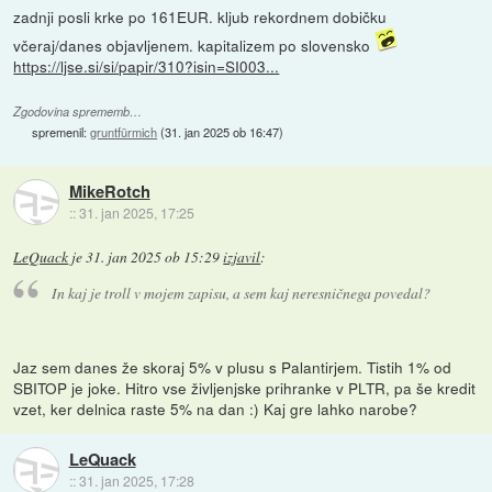
zadnji posli krke po 161EUR. kljub rekordnem dobičku
včeraj/danes objavljenem. kapitalizem po slovensko
https://ljse.si/si/papir/310?isin=SI003...
Zgodovina sprememb…
spremenil:
gruntfürmich
(
31. jan 2025 ob 16:47
)
MikeRotch
::
31. jan 2025, 17:25
LeQuack
je
31. jan 2025 ob 15:29
izjavil
:
In kaj je troll v mojem zapisu, a sem kaj neresničnega povedal?
Jaz sem danes že skoraj 5% v plusu s Palantirjem. Tistih 1% od
SBITOP je joke. Hitro vse življenjske prihranke v PLTR, pa še kredit
vzet, ker delnica raste 5% na dan :) Kaj gre lahko narobe?
LeQuack
::
31. jan 2025, 17:28