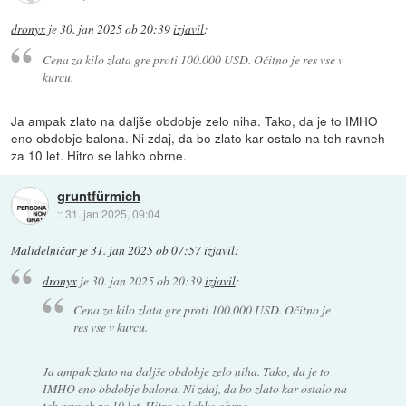
dronyx
je
30. jan 2025 ob 20:39
izjavil
:
Cena za kilo zlata gre proti 100.000 USD. Očitno je res vse v
kurcu.
Ja ampak zlato na daljše obdobje zelo niha. Tako, da je to IMHO
eno obdobje balona. Ni zdaj, da bo zlato kar ostalo na teh ravneh
za 10 let. Hitro se lahko obrne.
gruntfürmich
::
31. jan 2025, 09:04
Malidelničar
je
31. jan 2025 ob 07:57
izjavil
:
dronyx
je
30. jan 2025 ob 20:39
izjavil
:
Cena za kilo zlata gre proti 100.000 USD. Očitno je
res vse v kurcu.
Ja ampak zlato na daljše obdobje zelo niha. Tako, da je to
IMHO eno obdobje balona. Ni zdaj, da bo zlato kar ostalo na
teh ravneh za 10 let. Hitro se lahko obrne.