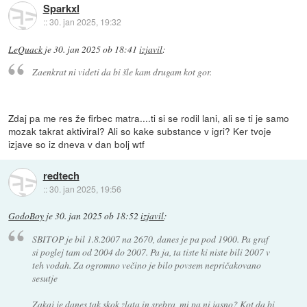
Sparkxl
::
30. jan 2025, 19:32
LeQuack
je
30. jan 2025 ob 18:41
izjavil
:
Zaenkrat ni videti da bi šle kam drugam kot gor.
Zdaj pa me res že firbec matra....ti si se rodil lani, ali se ti je samo
mozak takrat aktiviral? Ali so kake substance v igri? Ker tvoje
izjave so iz dneva v dan bolj wtf
redtech
::
30. jan 2025, 19:56
GodoBoy
je
30. jan 2025 ob 18:52
izjavil
:
SBITOP je bil 1.8.2007 na 2670, danes je pa pod 1900. Pa graf
si poglej tam od 2004 do 2007. Pa ja, ta tiste ki niste bili 2007 v
teh vodah. Za ogromno večino je bilo povsem nepričakovano
sesutje
Zakaj je danes tak skok zlata in srebra, mi pa ni jasno? Kot da bi