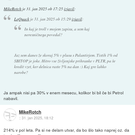
MikeRotch
je
31. jan 2025 ob 17:25
izjavil
:
LeQuack
je
31. jan 2025 ob 15:29
izjavil
:
In kaj je troll v mojem zapisu, a sem kaj
neresničnega povedal?
Jaz sem danes že skoraj 5% v plusu s Palantirjem. Tistih 1% od
SBITOP je joke. Hitro vse življenjske prihranke v PLTR, pa še
kredit vzet, ker delnica raste 5% na dan :) Kaj gre lahko
narobe?
Ja ampak nisi pa 30% v enem mesecu, kolikor bi bil če bi Petrol
nabavil.
MikeRotch
::
31. jan 2025, 18:12
214% v pol leta. Pa si ne delam utvar, da bo šlo tako naprej oz. da