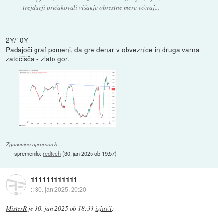
trejdarji pričakovali višanje obrestne mere včeraj...
2Y/10Y
Padajoči graf pomeni, da gre denar v obveznice in druga varna
zatočišča - zlato gor.
Zgodovina sprememb…
spremenilo:
redtech
(
30. jan 2025 ob 19:57
)
111111111111
::
30. jan 2025, 20:20
MisterR
je
30. jan 2025 ob 18:33
izjavil
: