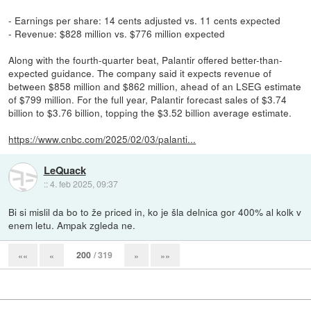
- Earnings per share: 14 cents adjusted vs. 11 cents expected
- Revenue: $828 million vs. $776 million expected
Along with the fourth-quarter beat, Palantir offered better-than-
expected guidance. The company said it expects revenue of
between $858 million and $862 million, ahead of an LSEG estimate
of $799 million. For the full year, Palantir forecast sales of $3.74
billion to $3.76 billion, topping the $3.52 billion average estimate.
https://www.cnbc.com/2025/02/03/palanti...
LeQuack
::
4. feb 2025, 09:37
Bi si mislil da bo to že priced in, ko je šla delnica gor 400% al kolk v
enem letu. Ampak zgleda ne.
200
/ 319
««
«
»
»»