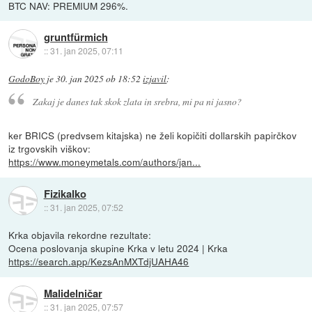
BTC NAV: PREMIUM 296%.
gruntfürmich
::
31. jan 2025, 07:11
GodoBoy
je
30. jan 2025 ob 18:52
izjavil
:
Zakaj je danes tak skok zlata in srebra, mi pa ni jasno?
ker BRICS (predvsem kitajska) ne želi kopičiti dollarskih papirčkov
iz trgovskih viškov:
https://www.moneymetals.com/authors/jan...
Fizikalko
::
31. jan 2025, 07:52
Krka objavila rekordne rezultate:
Ocena poslovanja skupine Krka v letu 2024 | Krka
https://search.app/KezsAnMXTdjUAHA46
Malidelničar
::
31. jan 2025, 07:57