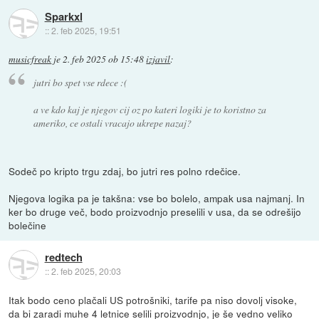
Sparkxl
::
2. feb 2025, 19:51
musicfreak
je
2. feb 2025 ob 15:48
izjavil
:
jutri bo spet vse rdece :(
a ve kdo kaj je njegov cij oz po kateri logiki je to koristno za
ameriko, ce ostali vracajo ukrepe nazaj?
Sodeč po kripto trgu zdaj, bo jutri res polno rdečice.
Njegova logika pa je takšna: vse bo bolelo, ampak usa najmanj. In
ker bo druge več, bodo proizvodnjo preselili v usa, da se odrešijo
bolečine
redtech
::
2. feb 2025, 20:03
Itak bodo ceno plačali US potrošniki, tarife pa niso dovolj visoke,
da bi zaradi muhe 4 letnice selili proizvodnjo, je še vedno veliko