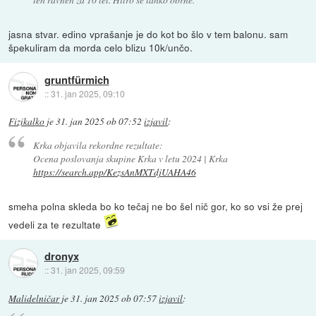
jasna stvar. edino vprašanje je do kot bo šlo v tem balonu. sam
špekuliram da morda celo blizu 10k/unčo.
gruntfürmich
::
31. jan 2025, 09:10
Fizikalko
je
31. jan 2025 ob 07:52
izjavil
:
Krka objavila rekordne rezultate:
Ocena poslovanja skupine Krka v letu 2024 | Krka
https://search.app/KezsAnMXTdjUAHA46
smeha polna skleda bo ko tečaj ne bo šel nič gor, ko so vsi že prej
vedeli za te rezultate
dronyx
::
31. jan 2025, 09:59
Malidelničar
je
31. jan 2025 ob 07:57
izjavil
: