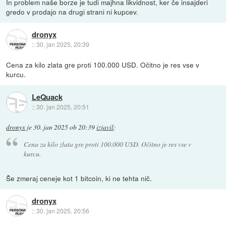
In problem naše borze je tudi majhna likvidnost, ker če insajderi
gredo v prodajo na drugi strani ni kupcev.
dronyx
::
30. jan 2025, 20:39
Cena za kilo zlata gre proti 100.000 USD. Očitno je res vse v
kurcu.
LeQuack
::
30. jan 2025, 20:51
dronyx
je
30. jan 2025 ob 20:39
izjavil
:
Cena za kilo zlata gre proti 100.000 USD. Očitno je res vse v
kurcu.
Še zmeraj ceneje kot 1 bitcoin, ki ne tehta nič.
dronyx
::
30. jan 2025, 20:56