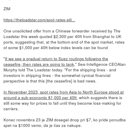
ZIM
https://theloadstar.com/spot-rates-stil...
One unsolicited offer from a Chinese forwarder received by The
Loadstar this week quoted $2,300 per 40ft from Shanghai to UK
ports, suggesting that, at the bottom end of the spot market, rates
of some $1,000 per 40ft below index levels can be found
"
If we see a gradual return to Suez routings following the
ceasefire, then rates are going to tank
," Sea-Intelligence CEOAlan
Murphy told The Loadstar today. "For the shipping lines - and
investors in shipping lines - the somewhat cynical financial
perspective is that this [the ceasefire] is bad news.
In November 2023, spot rates from Asia to North Europe stood at
around a sub-economic $1,000 per 40ft
, which suggests there is
still some way for prices to fall until they become loss-making for
carriers.
Konec novembra 23 je ZIM dosegel dnop pri $7, ko pride ponudba
spet na $1000 vemo, da je čas za nakupe.