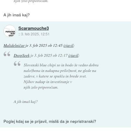
njih zelo priporočam.
A jih imaš kaj?
Scaramouche3
::
3. feb 2025, 12:51
Malidelničar
je
3. feb 2025 ob 12:45
izjavil
:
DeepSeek
je
3. feb 2025 ob 12:17
izjavil
:
Slovenski blue chipi so in bodo še vedno dobra
naložbena in nakupna priložnost, ne glede na
zadeve, v katere se spušča in brede svet.
Njihov nakup in investiranje v
njih zelo priporočam.
A jih imaš kaj?
Poglej kdaj se je prijavil, misliš da je nepristranski?