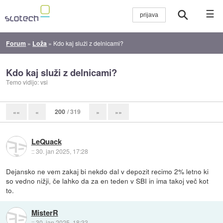
☰
Forum
»
Loža
»
Kdo kaj služi z delnicami?
Kdo kaj služi z delnicami?
Temo vidijo: vsi
200
/ 319
««
«
»
»»
LeQuack
::
30. jan 2025, 17:28
Dejansko ne vem zakaj bi nekdo dal v depozit recimo 2% letno ki
so vedno nižji, če lahko da za en teden v SBI in ima takoj več kot
to.
MisterR
::
30. jan 2025, 18:33