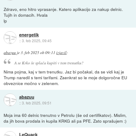
Zdravo, eno hitro vprasanje. Katero aplikacijo za nakup delnic.
Tujih in domacih. Hvala
lp
energetik
::
3. feb 2025, 09:45
abazuu
je
3. feb 2025 ob 09:11
izjavil
:
A se Krko še splača kupiti v tem trenutku?
Nima pojma, kaj v tem trenutku. Jaz bi počakal, da se vidi kaj je
Trump naredil s temi tarifami. Zaenkrat so le moje dolgoročne EU
obveznice močno v zelenem.
abazuu
::
3. feb 2025, 09:51
Moja ima 60 delnic trenutno v Petrolu (še od certifikatov). Mislim,
da jih bova prodala in kupila KRKG ali pa PFE. Zato sprašujem :)
LeQuack