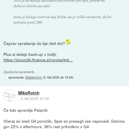
20% je da Rusija nacionalizira tovarno pri njih, potem bo
delnica zletela navzdol.
meni je kolega svetoval naj držim, da je veliko možnosti, da bo
poletela proti 200.
Čeprav vprašanje do kje zleti dol?
Plus si delajo back-up v Indiji:
https://izvozniki.finance.si/novice/krk...
Zgodovina sprememb…
spremenilo:
Malidelničar
(
3. feb 2025 ob 15:45
)
MikeRotch
::
4. feb 2025, 07:40
Če kdo spremlja Palantir.
Včeraj so imeli Q4 poročilo. Spet so presegli vse napovedi. Delnica
gor 22% v afterhours. 36% rast prihodkov v Q4.