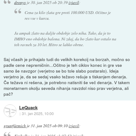
dronyx
je
30. jan 2025 ob 20:39
izjavil
:
Cena za kilo zlata gre proti 100.000 USD. Očitno je
res vse v kurcu.
Ja ampak zlato na daljše obdobje zelo niha. Tako, da je to
IMHO eno obdobje balona. Ni zdaj, da bo zlato kar ostalo na
teh ravneh za 10 let. Hitro se lahko obrne.
Saj včasih je prihajalo tudi do velikih korekcij na borzah, močno so
padle cene nepremičnin...Očitno je teh ciklov konec in gre vse
samo še navzgor (verjetno se bo tole slabo postaralo). Ideja
verjetno je, da se sedaj vsako težavo rešuje s tiskanjem denarja.
Če težava ni rešena, je potrebno natisniti še več denarja. V takem
monetarnem okolju seveda nihanja navzdol niso prav verjetna, ali
pač?
LeQuack
::
31. jan 2025, 10:00
gruntfürmich
je
31. jan 2025 ob 09:10
izjavil
:
Fizikalko
je
31. jan 2025 ob 07:52
izjavil
: