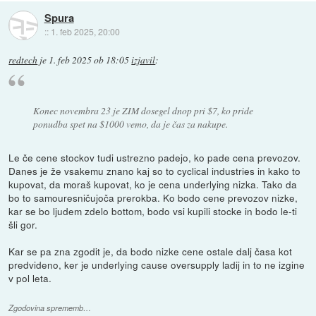
Spura
::
1. feb 2025, 20:00
redtech
je
1. feb 2025 ob 18:05
izjavil
:
Konec novembra 23 je ZIM dosegel dnop pri $7, ko pride
ponudba spet na $1000 vemo, da je čas za nakupe.
Le če cene stockov tudi ustrezno padejo, ko pade cena prevozov.
Danes je že vsakemu znano kaj so to cyclical industries in kako to
kupovat, da moraš kupovat, ko je cena underlying nizka. Tako da
bo to samouresničujoča prerokba. Ko bodo cene prevozov nizke,
kar se bo ljudem zdelo bottom, bodo vsi kupili stocke in bodo le-ti
šli gor.
Kar se pa zna zgodit je, da bodo nizke cene ostale dalj časa kot
predvideno, ker je underlying cause oversupply ladij in to ne izgine
v pol leta.
Zgodovina sprememb…