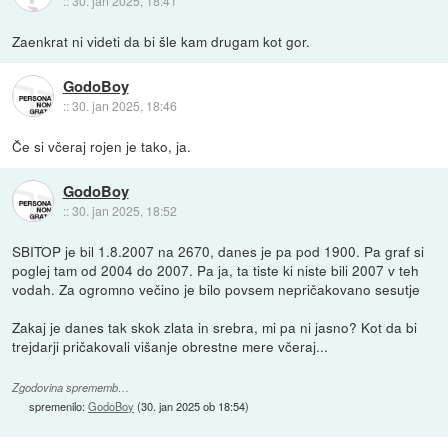
::
30. jan 2025, 18:41
Zaenkrat ni videti da bi šle kam drugam kot gor.
GodoBoy
::
30. jan 2025, 18:46
Če si včeraj rojen je tako, ja.
GodoBoy
::
30. jan 2025, 18:52
SBITOP je bil 1.8.2007 na 2670, danes je pa pod 1900. Pa graf si
poglej tam od 2004 do 2007. Pa ja, ta tiste ki niste bili 2007 v teh
vodah. Za ogromno večino je bilo povsem nepričakovano sesutje
Zakaj je danes tak skok zlata in srebra, mi pa ni jasno? Kot da bi
trejdarji pričakovali višanje obrestne mere včeraj...
Zgodovina sprememb…
spremenilo:
GodoBoy
(
30. jan 2025 ob 18:54
)