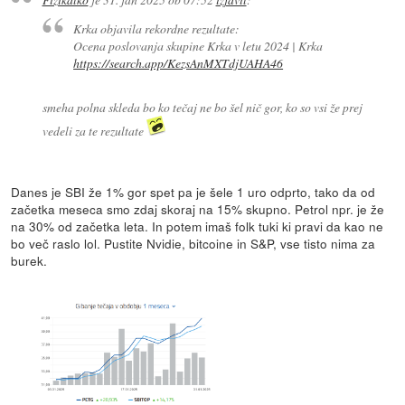
Krka objavila rekordne rezultate:
Ocena poslovanja skupine Krka v letu 2024 | Krka
https://search.app/KezsAnMXTdjUAHA46
smeha polna skleda bo ko tečaj ne bo šel nič gor, ko so vsi že prej
vedeli za te rezultate
Danes je SBI že 1% gor spet pa je šele 1 uro odprto, tako da od
začetka meseca smo zdaj skoraj na 15% skupno. Petrol npr. je že
na 30% od začetka leta. In potem imaš folk tuki ki pravi da kao ne
bo več raslo lol. Pustite Nvidie, bitcoine in S&P, vse tisto nima za
burek.