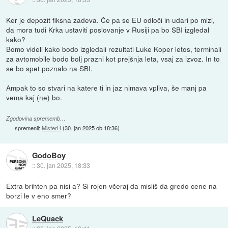
Ker je depozit fiksna zadeva. Če pa se EU odloči in udari po mizi,
da mora tudi Krka ustaviti poslovanje v Rusiji pa bo SBI izgledal
kako?
Bomo videli kako bodo izgledali rezultati Luke Koper letos, terminali
za avtomobile bodo bolj prazni kot prejšnja leta, vsaj za izvoz. In to
se bo spet poznalo na SBI.
Ampak to so stvari na katere ti in jaz nimava vpliva, še manj pa
vema kaj (ne) bo.
Zgodovina sprememb…
spremenil:
MisterR
(
30. jan 2025 ob 18:36
)
GodoBoy
::
30. jan 2025, 18:33
Extra brihten pa nisi a? Si rojen včeraj da misliš da gredo cene na
borzi le v eno smer?
LeQuack