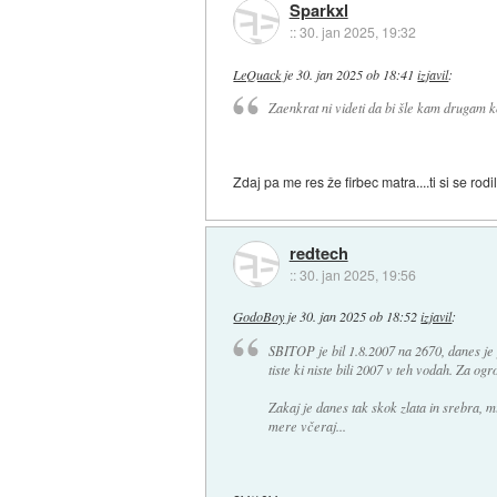
Sparkxl
::
30. jan 2025, 19:32
LeQuack
je
30. jan 2025 ob 18:41
izjavil
:
Zaenkrat ni videti da bi šle kam drugam ko
Zdaj pa me res že firbec matra....ti si se rodi
redtech
::
30. jan 2025, 19:56
GodoBoy
je
30. jan 2025 ob 18:52
izjavil
:
SBITOP je bil 1.8.2007 na 2670, danes je 
tiste ki niste bili 2007 v teh vodah. Za 
Zakaj je danes tak skok zlata in srebra, mi
mere včeraj...