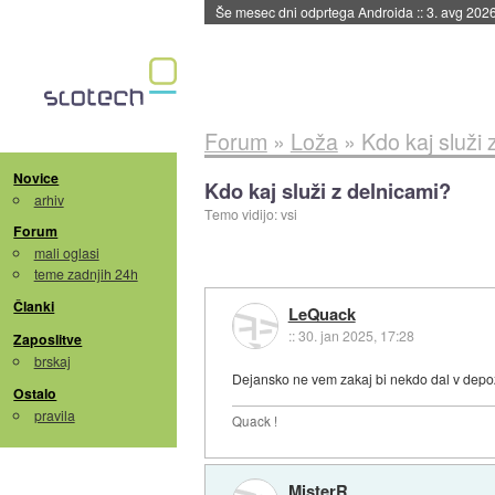
Še mesec dni odprtega Androida
::
3. avg 202
Forum
»
Loža
»
Kdo kaj služi 
Novice
Kdo kaj služi z delnicami?
arhiv
Temo vidijo: vsi
Forum
mali oglasi
teme zadnjih 24h
Članki
LeQuack
::
30. jan 2025, 17:28
Zaposlitve
brskaj
Dejansko ne vem zakaj bi nekdo dal v depozit
Ostalo
pravila
Quack !
MisterR