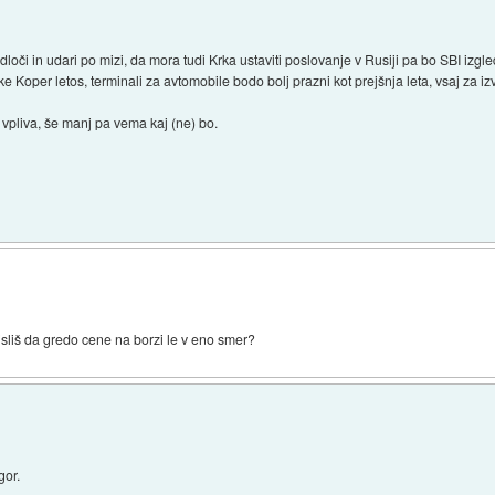
loči in udari po mizi, da mora tudi Krka ustaviti poslovanje v Rusiji pa bo SBI izgl
e Koper letos, terminali za avtomobile bodo bolj prazni kot prejšnja leta, vsaj za iz
a vpliva, še manj pa vema kaj (ne) bo.
misliš da gredo cene na borzi le v eno smer?
gor.