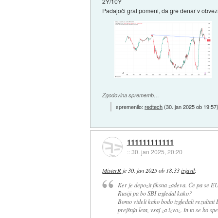
2Y/10Y
Padajoči graf pomeni, da gre denar v obvezn
Zgodovina sprememb…
spremenilo:
redtech
(
30. jan 2025 ob 19:57
111111111111
::
30. jan 2025, 20:20
MisterR
je
30. jan 2025 ob 18:33
izjavil
:
Ker je depozit fiksna zadeva. Če pa se EU 
Rusiji pa bo SBI izgledal kako?
Bomo videli kako bodo izgledali rezultati 
prejšnja leta, vsaj za izvoz. In to se bo sp