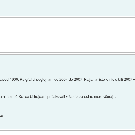
pod 1900. Pa graf si poglej tam od 2004 do 2007. Pa ja, ta tiste ki niste bili 2007
a ni jasno? Kot da bi trejdarji pričakovali višanje obrestne mere včeraj...
54
)