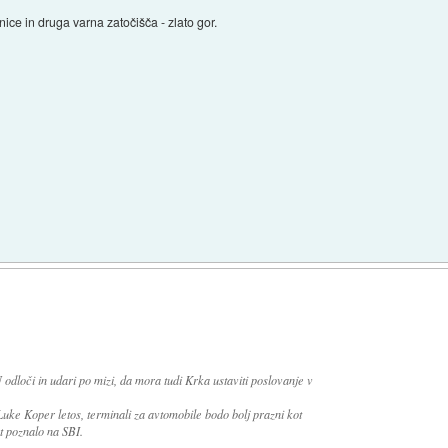
ice in druga varna zatočišča - zlato gor.
)
odloči in udari po mizi, da mora tudi Krka ustaviti poslovanje v
Luke Koper letos, terminali za avtomobile bodo bolj prazni kot
et poznalo na SBI.