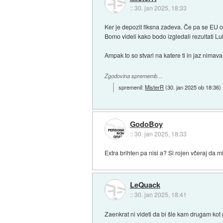
::
30. jan 2025, 18:33
Ker je depozit fiksna zadeva. Če pa se EU od
Bomo videli kako bodo izgledali rezultati Luk
Ampak to so stvari na katere ti in jaz nimav
Zgodovina sprememb…
spremenil:
MisterR
(
30. jan 2025 ob 18:36
)
GodoBoy
::
30. jan 2025, 18:33
Extra brihten pa nisi a? Si rojen včeraj da 
LeQuack
::
30. jan 2025, 18:41
Zaenkrat ni videti da bi šle kam drugam kot 