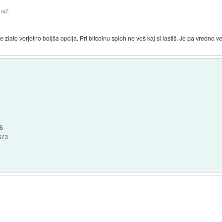
 nič.
e zlato verjetno boljša opcija. Pri bitcoinu sploh ne veš kaj si lastiš. Je pa vredno v
76
673