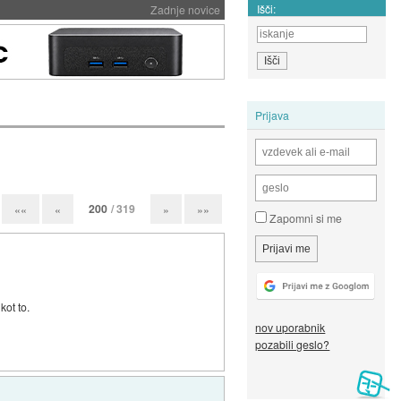
Išči:
Zadnje novice
Prijava
200
/ 319
««
«
»
»»
Zapomni si me
kot to.
nov uporabnik
pozabili geslo?