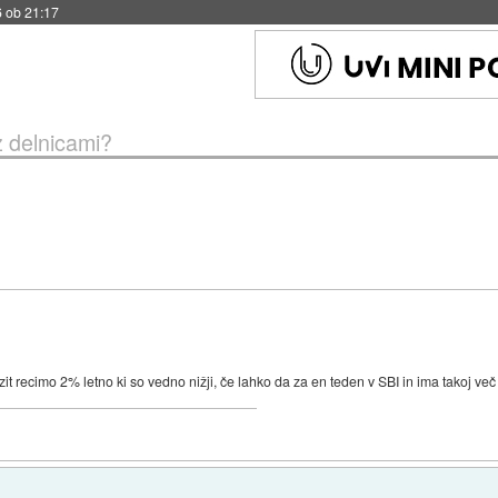
6 ob 21:17
z delnicami?
 recimo 2% letno ki so vedno nižji, če lahko da za en teden v SBI in ima takoj več 