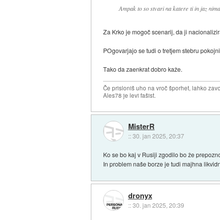
Ampak to so stvari na katere ti in jaz nim
Za Krko je mogoč scenarij, da ji nacionalizi
POgovarjajo se tudi o tretjem stebru pokojni
Tako da zaenkrat dobro kaže.
Če prisloniš uho na vroč šporhet, lahko zavo
Ales78 je levi fašist.
MisterR
::
30. jan 2025, 20:37
Ko se bo kaj v Rusiji zgodilo bo že prepozn
In problem naše borze je tudi majhna likvidn
dronyx
::
30. jan 2025, 20:39