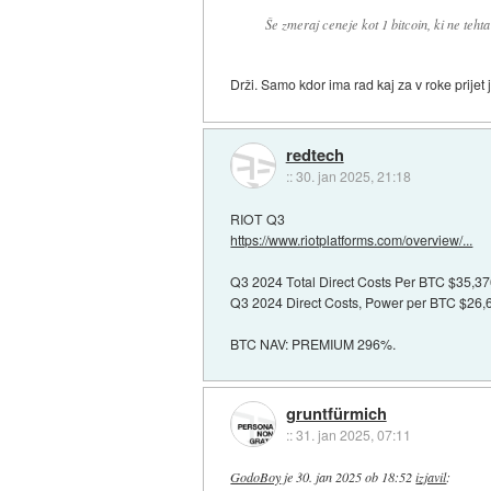
Še zmeraj ceneje kot 1 bitcoin, ki ne tehta
Drži. Samo kdor ima rad kaj za v roke prijet j
redtech
::
30. jan 2025, 21:18
RIOT Q3
https://www.riotplatforms.com/overview/...
Q3 2024 Total Direct Costs Per BTC $35,3
Q3 2024 Direct Costs, Power per BTC $26,
BTC NAV: PREMIUM 296%.
gruntfürmich
::
31. jan 2025, 07:11
GodoBoy
je
30. jan 2025 ob 18:52
izjavil
: