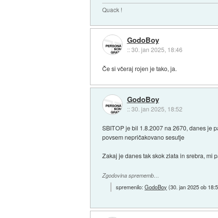
Quack !
GodoBoy
::
30. jan 2025, 18:46
Če si včeraj rojen je tako, ja.
GodoBoy
::
30. jan 2025, 18:52
SBITOP je bil 1.8.2007 na 2670, danes je pa 
povsem nepričakovano sesutje
Zakaj je danes tak skok zlata in srebra, mi p
Zgodovina sprememb…
spremenilo:
GodoBoy
(
30. jan 2025 ob 18: