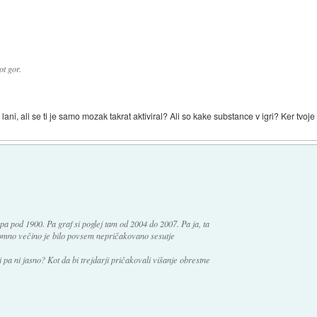
t gor.
l lani, ali se ti je samo mozak takrat aktiviral? Ali so kake substance v igri? Ker tvoj
pa pod 1900. Pa graf si poglej tam od 2004 do 2007. Pa ja, ta
ogromno večino je bilo povsem nepričakovano sesutje
 pa ni jasno? Kot da bi trejdarji pričakovali višanje obrestne