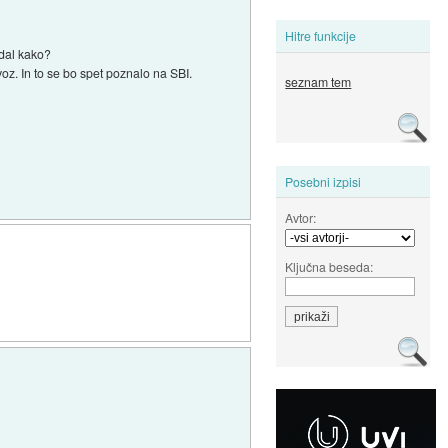
Hitre funkcije
edal kako?
voz. In to se bo spet poznalo na SBI.
seznam tem
Posebni izpisi
Avtor:
Ključna beseda: