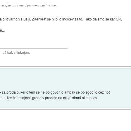
ava vpliva, še manj pa vema kaj (ne) bo.
rajo tovarno v Rusiji. Zaenkrat še ni bilo indicev za to. Tako da smo še kar OK.
n...
haš kak si fuknjen.
o za prodajo, ker o tem se ne bo govorilo ampak se bo zgodilo čez noč.
ost, ker če insajderi gredo v prodajo na drugi strani ni kupcev.