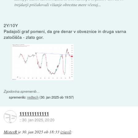
trejdarji pričakovali višanje obrestne mere včeraj...
2Y/10Y
Padajoči graf pomeni, da gre denar v obveznice in druga varna
zatočišča - zlato gor.
Zgodovina sprememb…
spremenilo:
redtech
(
30. jan 2025 ob 19:57
)
111111111111
::
30. jan 2025, 20:20
MisterR
je
30. jan 2025 ob 18:33
izjavil
: