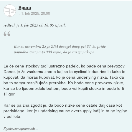
Spura
::
1. feb 2025, 20:00
redtech
je
1. feb 2025 ob 18:05
izjavil
:
Konec novembra 23 je ZIM dosegel dnop pri $7, ko pride
ponudba spet na $1000 vemo, da je čas za nakupe.
Le če cene stockov tudi ustrezno padejo, ko pade cena prevozov.
Danes je že vsakemu znano kaj so to cyclical industries in kako to
kupovat, da moraš kupovat, ko je cena underlying nizka. Tako da
bo to samouresničujoča prerokba. Ko bodo cene prevozov nizke,
kar se bo ljudem zdelo bottom, bodo vsi kupili stocke in bodo le-ti
šli gor.
Kar se pa zna zgodit je, da bodo nizke cene ostale dalj časa kot
predvideno, ker je underlying cause oversupply ladij in to ne izgine
v pol leta.
Zgodovina sprememb…