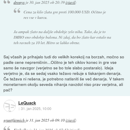
dronyx
je
30. jan 2025 ob 20:39
izjavil
:
Cena za kilo zlata gre proti 100.000 USD. Očitno je
res vse v kurcu.
Ja ampak zlato na daljše obdobje zelo niha. Tako, da je to
IMHO eno obdobje balona. Ni zdaj, da bo zlato kar ostalo na
teh ravneh za 10 let. Hitro se lahko obrne.
Saj včasih je prihajalo tudi do velikih korekcij na borzah, močno so
padle cene nepremičnin...Očitno je teh ciklov konec in gre vse
samo še navzgor (verjetno se bo tole slabo postaralo). Ideja
verjetno je, da se sedaj vsako težavo rešuje s tiskanjem denarja.
Če težava ni rešena, je potrebno natisniti še več denarja. V takem
monetarnem okolju seveda nihanja navzdol niso prav verjetna, ali
pač?
LeQuack
::
31. jan 2025, 10:00
gruntfürmich
je
31. jan 2025 ob 09:10
izjavil
:
Fizikalko
je
31. jan 2025 ob 07:52
izjavil
: