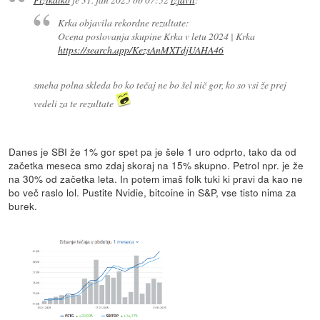
Krka objavila rekordne rezultate:
Ocena poslovanja skupine Krka v letu 2024 | Krka
https://search.app/KezsAnMXTdjUAHA46
smeha polna skleda bo ko tečaj ne bo šel nič gor, ko so vsi že prej
vedeli za te rezultate
Danes je SBI že 1% gor spet pa je šele 1 uro odprto, tako da od
začetka meseca smo zdaj skoraj na 15% skupno. Petrol npr. je že
na 30% od začetka leta. In potem imaš folk tuki ki pravi da kao ne
bo več raslo lol. Pustite Nvidie, bitcoine in S&P, vse tisto nima za
burek.