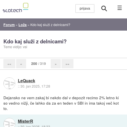
☰
Forum
»
Loža
»
Kdo kaj služi z delnicami?
Kdo kaj služi z delnicami?
Temo vidijo: vsi
200
/ 319
««
«
»
»»
LeQuack
::
30. jan 2025, 17:28
Dejansko ne vem zakaj bi nekdo dal v depozit recimo 2% letno ki
so vedno nižji, če lahko da za en teden v SBI in ima takoj več kot
to.
MisterR
::
30. jan 2025, 18:33