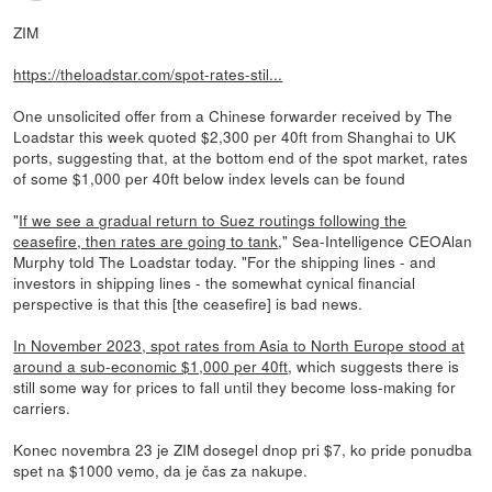
ZIM
https://theloadstar.com/spot-rates-stil...
One unsolicited offer from a Chinese forwarder received by The
Loadstar this week quoted $2,300 per 40ft from Shanghai to UK
ports, suggesting that, at the bottom end of the spot market, rates
of some $1,000 per 40ft below index levels can be found
"
If we see a gradual return to Suez routings following the
ceasefire, then rates are going to tank
," Sea-Intelligence CEOAlan
Murphy told The Loadstar today. "For the shipping lines - and
investors in shipping lines - the somewhat cynical financial
perspective is that this [the ceasefire] is bad news.
In November 2023, spot rates from Asia to North Europe stood at
around a sub-economic $1,000 per 40ft
, which suggests there is
still some way for prices to fall until they become loss-making for
carriers.
Konec novembra 23 je ZIM dosegel dnop pri $7, ko pride ponudba
spet na $1000 vemo, da je čas za nakupe.