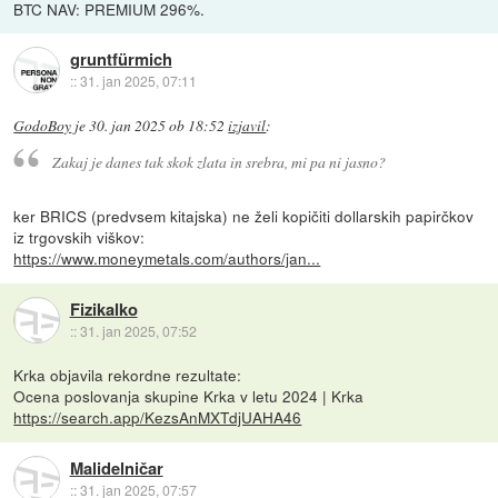
BTC NAV: PREMIUM 296%.
gruntfürmich
::
31. jan 2025, 07:11
GodoBoy
je
30. jan 2025 ob 18:52
izjavil
:
Zakaj je danes tak skok zlata in srebra, mi pa ni jasno?
ker BRICS (predvsem kitajska) ne želi kopičiti dollarskih papirčkov
iz trgovskih viškov:
https://www.moneymetals.com/authors/jan...
Fizikalko
::
31. jan 2025, 07:52
Krka objavila rekordne rezultate:
Ocena poslovanja skupine Krka v letu 2024 | Krka
https://search.app/KezsAnMXTdjUAHA46
Malidelničar
::
31. jan 2025, 07:57