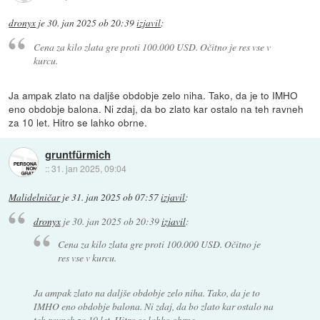
dronyx
je
30. jan 2025 ob 20:39
izjavil
:
Cena za kilo zlata gre proti 100.000 USD. Očitno je res vse v
kurcu.
Ja ampak zlato na daljše obdobje zelo niha. Tako, da je to IMHO
eno obdobje balona. Ni zdaj, da bo zlato kar ostalo na teh ravneh
za 10 let. Hitro se lahko obrne.
gruntfürmich
::
31. jan 2025, 09:04
Malidelničar
je
31. jan 2025 ob 07:57
izjavil
:
dronyx
je
30. jan 2025 ob 20:39
izjavil
:
Cena za kilo zlata gre proti 100.000 USD. Očitno je
res vse v kurcu.
Ja ampak zlato na daljše obdobje zelo niha. Tako, da je to
IMHO eno obdobje balona. Ni zdaj, da bo zlato kar ostalo na
teh ravneh za 10 let. Hitro se lahko obrne.