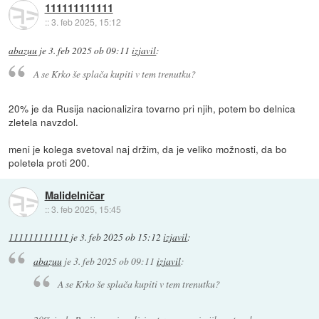
111111111111
::
3. feb 2025, 15:12
abazuu
je
3. feb 2025 ob 09:11
izjavil
:
A se Krko še splača kupiti v tem trenutku?
20% je da Rusija nacionalizira tovarno pri njih, potem bo delnica
zletela navzdol.
meni je kolega svetoval naj držim, da je veliko možnosti, da bo
poletela proti 200.
Malidelničar
::
3. feb 2025, 15:45
111111111111
je
3. feb 2025 ob 15:12
izjavil
:
abazuu
je
3. feb 2025 ob 09:11
izjavil
:
A se Krko še splača kupiti v tem trenutku?