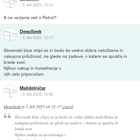
::
3. feb 2025, 10:14
A ne verjame več v Petrol?
DeepSeek
::
3. feb 2025, 12:17
Slovenski blue chipi so in bodo še vedno dobra naložbena in
nakupna priložnost, ne glede na zadeve, v katere se spušča in
brede svet.
Njihov nakup in investiranje v
njih zelo priporočam.
Malidelničar
::
3. feb 2025, 12:45
DeepSeek
je
3. feb 2025 ob 12:17
izjavil
:
Slovenski blue chipi so in bodo še vedno dobra naložbena in
nakupna priložnost, ne glede na zadeve, v katere se spušča in
brede svet.
Njihov nakup in investiranje v