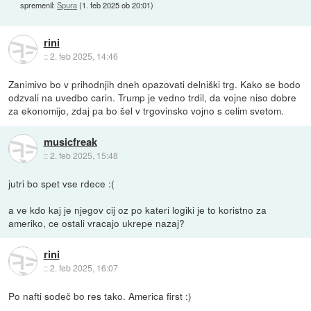
spremenil:
Spura
(
1. feb 2025 ob 20:01
)
rini
::
2. feb 2025, 14:46
Zanimivo bo v prihodnjih dneh opazovati delniški trg. Kako se bodo
odzvali na uvedbo carin. Trump je vedno trdil, da vojne niso dobre
za ekonomijo, zdaj pa bo šel v trgovinsko vojno s celim svetom.
musicfreak
::
2. feb 2025, 15:48
jutri bo spet vse rdece :(
a ve kdo kaj je njegov cij oz po kateri logiki je to koristno za
ameriko, ce ostali vracajo ukrepe nazaj?
rini
::
2. feb 2025, 16:07
Po nafti sodeč bo res tako. America first :)