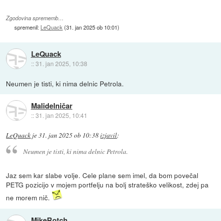
Zgodovina sprememb…
spremenil:
LeQuack
(
31. jan 2025 ob 10:01
)
LeQuack
::
31. jan 2025, 10:38
Neumen je tisti, ki nima delnic Petrola.
Malidelničar
::
31. jan 2025, 10:41
LeQuack
je
31. jan 2025 ob 10:38
izjavil
:
Neumen je tisti, ki nima delnic Petrola.
Jaz sem kar slabe volje. Cele plane sem imel, da bom povečal
PETG pozicijo v mojem portfelju na bolj strateško velikost, zdej pa
ne morem nič.
MikeRotch