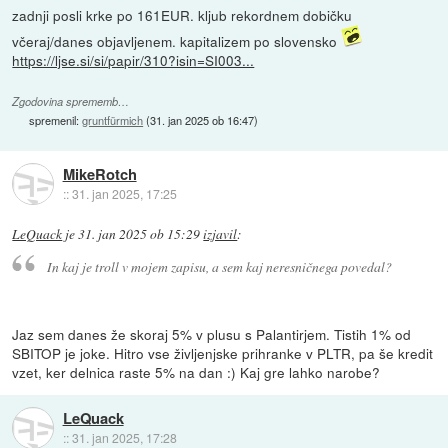
zadnji posli krke po 161EUR. kljub rekordnem dobičku
včeraj/danes objavljenem. kapitalizem po slovensko
https://ljse.si/si/papir/310?isin=SI003...
Zgodovina sprememb…
spremenil:
gruntfürmich
(
31. jan 2025 ob 16:47
)
MikeRotch
::
31. jan 2025, 17:25
LeQuack
je
31. jan 2025 ob 15:29
izjavil
:
In kaj je troll v mojem zapisu, a sem kaj neresničnega povedal?
Jaz sem danes že skoraj 5% v plusu s Palantirjem. Tistih 1% od
SBITOP je joke. Hitro vse življenjske prihranke v PLTR, pa še kredit
vzet, ker delnica raste 5% na dan :) Kaj gre lahko narobe?
LeQuack
::
31. jan 2025, 17:28