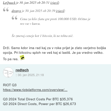
LeQuack
je
30. jan 2025 ob 20:51
izjavil
:
dronyx
je
30. jan 2025 ob 20:39
izjavil
:
Cena za kilo zlata gre proti 100.000 USD. Očitno je
res vse v kurcu.
Še zmeraj ceneje kot 1 bitcoin, ki ne tehta nič.
Drži. Samo kdor ima rad kaj za v roke prijet je zlato verjetno boljša
opcija. Pri bitcoinu sploh ne veš kaj si lastiš. Je pa vredno veliko.
To pa res.
redtech
::
30. jan 2025, 21:18
RIOT Q3
https://www.riotplatforms.com/overview/...
Q3 2024 Total Direct Costs Per BTC $35,376
Q3 2024 Direct Costs, Power per BTC $26,673