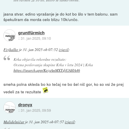
jasna stvar. edino vprašanje je do kot bo šlo v tem balonu. sam
špekuliram da morda celo blizu 10k/unčo.
gruntfürmich
::
31. jan 2025, 09:10
Fizikalko
je
31. jan 2025 ob 07:52
izjavil
:
Krka objavila rekordne rezultate:
Ocena poslovanja skupine Krka v letu 2024 | Krka
https://search.app/KezsAnMXTdjUAHA46
smeha polna skleda bo ko tečaj ne bo šel nič gor, ko so vsi že prej
vedeli za te rezultate
dronyx
::
31. jan 2025, 09:59
Malidelničar
je
31. jan 2025 ob 07:57
izjavil
: