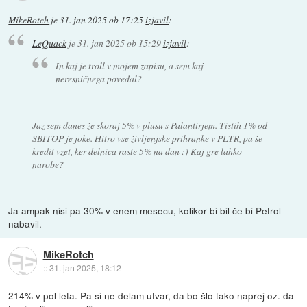
MikeRotch
je
31. jan 2025 ob 17:25
izjavil
:
LeQuack
je
31. jan 2025 ob 15:29
izjavil
:
In kaj je troll v mojem zapisu, a sem kaj
neresničnega povedal?
Jaz sem danes že skoraj 5% v plusu s Palantirjem. Tistih 1% od
SBITOP je joke. Hitro vse življenjske prihranke v PLTR, pa še
kredit vzet, ker delnica raste 5% na dan :) Kaj gre lahko
narobe?
Ja ampak nisi pa 30% v enem mesecu, kolikor bi bil če bi Petrol
nabavil.
MikeRotch
::
31. jan 2025, 18:12
214% v pol leta. Pa si ne delam utvar, da bo šlo tako naprej oz. da