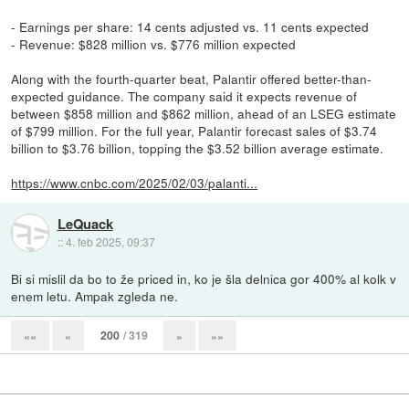
- Earnings per share: 14 cents adjusted vs. 11 cents expected
- Revenue: $828 million vs. $776 million expected
Along with the fourth-quarter beat, Palantir offered better-than-
expected guidance. The company said it expects revenue of
between $858 million and $862 million, ahead of an LSEG estimate
of $799 million. For the full year, Palantir forecast sales of $3.74
billion to $3.76 billion, topping the $3.52 billion average estimate.
https://www.cnbc.com/2025/02/03/palanti...
LeQuack
::
4. feb 2025, 09:37
Bi si mislil da bo to že priced in, ko je šla delnica gor 400% al kolk v
enem letu. Ampak zgleda ne.
200
/ 319
««
«
»
»»