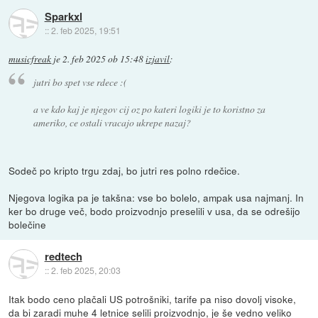
Sparkxl
::
2. feb 2025, 19:51
musicfreak
je
2. feb 2025 ob 15:48
izjavil
:
jutri bo spet vse rdece :(
a ve kdo kaj je njegov cij oz po kateri logiki je to koristno za
ameriko, ce ostali vracajo ukrepe nazaj?
Sodeč po kripto trgu zdaj, bo jutri res polno rdečice.
Njegova logika pa je takšna: vse bo bolelo, ampak usa najmanj. In
ker bo druge več, bodo proizvodnjo preselili v usa, da se odrešijo
bolečine
redtech
::
2. feb 2025, 20:03
Itak bodo ceno plačali US potrošniki, tarife pa niso dovolj visoke,
da bi zaradi muhe 4 letnice selili proizvodnjo, je še vedno veliko