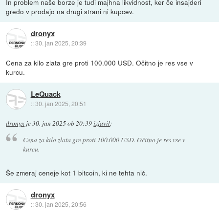
In problem naše borze je tudi majhna likvidnost, ker če insajderi
gredo v prodajo na drugi strani ni kupcev.
dronyx
::
30. jan 2025, 20:39
Cena za kilo zlata gre proti 100.000 USD. Očitno je res vse v
kurcu.
LeQuack
::
30. jan 2025, 20:51
dronyx
je
30. jan 2025 ob 20:39
izjavil
:
Cena za kilo zlata gre proti 100.000 USD. Očitno je res vse v
kurcu.
Še zmeraj ceneje kot 1 bitcoin, ki ne tehta nič.
dronyx
::
30. jan 2025, 20:56