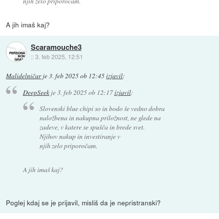
njih zelo priporočam.
A jih imaš kaj?
Scaramouche3
::
3. feb 2025, 12:51
Malidelničar
je
3. feb 2025 ob 12:45
izjavil
:
DeepSeek
je
3. feb 2025 ob 12:17
izjavil
:
Slovenski blue chipi so in bodo še vedno dobra
naložbena in nakupna priložnost, ne glede na
zadeve, v katere se spušča in brede svet.
Njihov nakup in investiranje v
njih zelo priporočam.
A jih imaš kaj?
Poglej kdaj se je prijavil, misliš da je nepristranski?