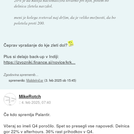
20% je da Rusija nacionalizira tovarno pri njih, potem bo
delnica zletela navzdol.
meni je kolega svetoval naj držim, da je veliko možnosti, da bo
poletela proti 200.
Čeprav vprašanje do kje zleti dol?
Plus si delajo back-up v Indiji:
https://izvozniki.finance.si/novice/krk...
Zgodovina sprememb…
spremenilo:
Malidelničar
(
3. feb 2025 ob 15:45
)
MikeRotch
::
4. feb 2025, 07:40
Če kdo spremlja Palantir.
Včeraj so imeli Q4 poročilo. Spet so presegli vse napovedi. Delnica
gor 22% v afterhours. 36% rast prihodkov v Q4.