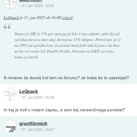
::
31. jan 2025, 13:40
LeQuack
je
31. jan 2025 ob 10:00
izjavil
:
Danes je SBI že 1% gor spet pa je šele 1 uro odprto, tako da od
začetka meseca smo zdaj skoraj na 15% skupno. Petrol npr. je že
na 30% od začetka leta. In potem imaš folk tuki ki pravi da kao
ne bo več raslo lol. Pustite Nvidie, bitcoine in S&P, vse tisto
nima za burek.
A nimamo že dovolj trol tem na forumu? Je treba še to zasvinjati?
LeQuack
::
31. jan 2025, 15:29
In kaj je troll v mojem zapisu, a sem kaj neresničnega povedal?
gruntfürmich
::
31. jan 2025, 16:47