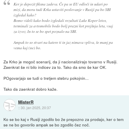
Ker je depozit fiksna zadeva. Če pa se EU odloči in udari po
mizi, da mora tudi Krka ustaviti poslovanje v Rusiji pa bo SBI
izgledal kako?
Bomo videli kako bodo izgledali rezultati Luke Koper letos,
terminali za avtomobile bodo bolj prazni kot prejšnja leta, vsaj
za izvoz. In to se bo spet poznalo na SBI.
Ampak to so stvari na katere ti in jaz nimava vpliva, še manj pa
vema kaj (ne) bo.
Za Krko je mogoč scenarij, da ji nacionalizirajo tovarno v Rusiji.
Zaenkrat še ni bilo indicev za to. Tako da smo še kar OK.
POgovarjajo se tudi o tretjem stebru pokojnin...
Tako da zaenkrat dobro kaže.
MisterR
::
30. jan 2025, 20:37
Ko se bo kaj v Rusiji zgodilo bo že prepozno za prodajo, ker o tem
se ne bo govorilo ampak se bo zgodilo čez noč.