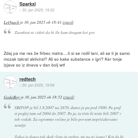
Sparkxl
::
30. jan 2025, 19:32
LeQuack
je
30. jan 2025 ob 18:41
izjavil
:
Zaenkrat ni videti da bi šle kam drugam kot gor.
Zdaj pa me res že firbec matra....ti si se rodil lani, ali se ti je samo
mozak takrat aktiviral? Ali so kake substance v igri? Ker tvoje
izjave so iz dneva v dan bolj wtf
redtech
::
30. jan 2025, 19:56
GodoBoy
je
30. jan 2025 ob 18:52
izjavil
:
SBITOP je bil 1.8.2007 na 2670, danes je pa pod 1900. Pa graf
si poglej tam od 2004 do 2007. Pa ja, ta tiste ki niste bili 2007 v
teh vodah. Za ogromno večino je bilo povsem nepričakovano
sesutje
Zakaj je danes tak skok zlata in srebra, mi pa ni jasno? Kot da bi