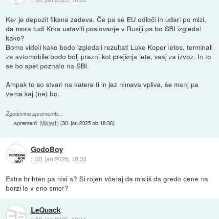
Ker je depozit fiksna zadeva. Če pa se EU odloči in udari po mizi,
da mora tudi Krka ustaviti poslovanje v Rusiji pa bo SBI izgledal
kako?
Bomo videli kako bodo izgledali rezultati Luke Koper letos, terminali
za avtomobile bodo bolj prazni kot prejšnja leta, vsaj za izvoz. In to
se bo spet poznalo na SBI.
Ampak to so stvari na katere ti in jaz nimava vpliva, še manj pa
vema kaj (ne) bo.
Zgodovina sprememb…
spremenil:
MisterR
(
30. jan 2025 ob 18:36
)
GodoBoy
::
30. jan 2025, 18:33
Extra brihten pa nisi a? Si rojen včeraj da misliš da gredo cene na
borzi le v eno smer?
LeQuack