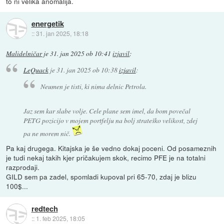
to ni velika anomalija.
energetik
::
31. jan 2025, 18:18
Malidelničar
je
31. jan 2025 ob 10:41
izjavil
:
LeQuack
je
31. jan 2025 ob 10:38
izjavil
:
Neumen je tisti, ki nima delnic Petrola.
Jaz sem kar slabe volje. Cele plane sem imel, da bom povečal
PETG pozicijo v mojem portfelju na bolj strateško velikost, zdej
pa ne morem nič.
Pa kaj drugega. Kitajska je še vedno dokaj poceni. Od posameznih
je tudi nekaj takih kjer pričakujem skok, recimo PFE je na totalni
razprodaji.
GILD sem pa zadel, spomladi kupoval pri 65-70, zdaj je blizu
100$...
redtech
::
1. feb 2025, 18:05