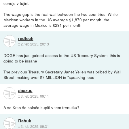
ceneje v tujini.
The wage gap is the real wall between the two countries. While
Mexican workers in the US average $1,870 per month, the
average wage in Mexico is $291 per month.
redtech
::
2. feb 2025, 20:13
DOGE has just gained access to the US Treasury System, this is
going to be insane
The previous Treasury Secretary Janet Yellen was bribed by Wall
Street, making over $7 MILLION in "speaking fees
abazuu
::
3. feb 2025, 09:11
A se Krko še splača kupiti v tem trenutku?
Rahuk
::
3. feb 2025, 09:31