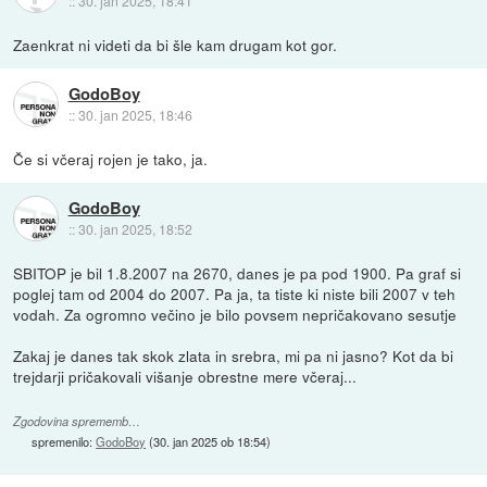
::
30. jan 2025, 18:41
Zaenkrat ni videti da bi šle kam drugam kot gor.
GodoBoy
::
30. jan 2025, 18:46
Če si včeraj rojen je tako, ja.
GodoBoy
::
30. jan 2025, 18:52
SBITOP je bil 1.8.2007 na 2670, danes je pa pod 1900. Pa graf si
poglej tam od 2004 do 2007. Pa ja, ta tiste ki niste bili 2007 v teh
vodah. Za ogromno večino je bilo povsem nepričakovano sesutje
Zakaj je danes tak skok zlata in srebra, mi pa ni jasno? Kot da bi
trejdarji pričakovali višanje obrestne mere včeraj...
Zgodovina sprememb…
spremenilo:
GodoBoy
(
30. jan 2025 ob 18:54
)