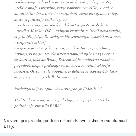
veliko (imajo tudi nekaj prostora do 0 :) da ne bo pomote)
- težave imajo s trgovino, ker je konkurenca velika, uvesti so
morali hitro dostavo (zelo neuspešno), cenovna vojna,... iz tega
naslova pridelajo veliko izgubo
- po drugi strani jim oblak vsak kvartal zraste okoli 30%
- uvedba AI je kar OK, v zadnjem kvartalu so izdali novo verzijo,
ki je boljša, lažja. Do sedaj so bili samostojno uspešni predvsem
v corporate sektorju.
- najvecji plus / razlika v prejšnjem kvartalu je pogodba z
Applom, ki bo na iOS ekosistemu ponujal njihov AI (sicer ni
ekskluzivo, tako da Baidu, Tencent lahko podpišeta podobne
pogodbe), ampak pričakuje se, da bo AI na retail sektorju
poskočil. Ob objavi te pogodbe, je delnica že skočila 4%, tako
da je mogoče to že vkalkulirano v ceno.
Naslednja objava njihovih earningsov je 17.08.2027.
Mislite, da je sedaj še čas za dodajanje te pozicije? A kdo
podrobneje spremlja BABA?
Ne vem, gre pa zdej gor k so njihovi drzavni skladi nehal dumpat
ETFje.