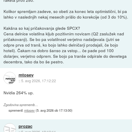
raketa proti 280.
Kolikor spremljam zadeve, so obeti za konec leta optimistični, bi pa
lahko v naslednjih nekaj mesecih prišlo do korekcije (od 3 do 10%).
Kakšna so kaj pričakovanja glede SPCX?
Cena delnice volatilna kljub pozitivnim novicam (Q2 zaslužek nad
pričakovanji). Se bo pa volatilnost verjetno nadaljevala (jutri se
odpre prva od tranš, ko bojo lahko delničarji prodajali, če bojo
hoteli). Čakam na dobro šanso za vstop... če pade pod 100
dolarjev, verjetno odprem. Se bojo pa tranše odpirale do devetega
decembra, tako da bo še pestro.
mtosev
::
5. avg 2026, 17:12:22
Nvidia 264% up.
Zgodovina sprememb…
spremenil:
mtosev
(
5. avg 2026 ob 17:13:00
)
prozac
::
5. avg 2026, 18:10:11