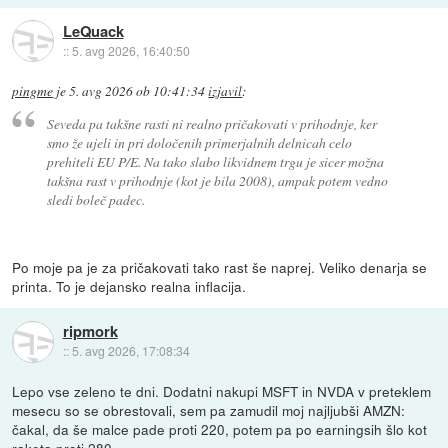
LeQuack
::
5. avg 2026, 16:40:50
pingme
je
5. avg 2026 ob 10:41:34
izjavil
:
Seveda pa takšne rasti ni realno pričakovati v prihodnje, ker
smo že ujeli in pri določenih primerjalnih delnicah celo
prehiteli EU P/E. Na tako slabo likvidnem trgu je sicer možna
takšna rast v prihodnje (kot je bila 2008), ampak potem vedno
sledi boleč padec.
Po moje pa je za pričakovati tako rast še naprej. Veliko denarja se
printa. To je dejansko realna inflacija.
ripmork
::
5. avg 2026, 17:08:34
Lepo vse zeleno te dni. Dodatni nakupi MSFT in NVDA v preteklem
mesecu so se obrestovali, sem pa zamudil moj najljubši AMZN:
čakal, da še malce pade proti 220, potem pa po earningsih šlo kot