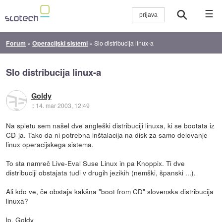
☰
Forum
»
Operacijski sistemi
»
Slo distribucija linux-a
Slo distribucija linux-a
Goldy
::
14. mar 2003, 12:49
Na spletu sem našel dve angleški distribuciji linuxa, ki se bootata iz
CD-ja. Tako da ni potrebna inštalacija na disk za samo delovanje
linux operacijskega sistema.
To sta namreč Live-Eval Suse Linux in pa Knoppix. Ti dve
distribuciji obstajata tudi v drugih jezikih (nemški, španski ...).
Ali kdo ve, če obstaja kakšna "boot from CD" slovenska distribucija
linuxa?
lp, Goldy