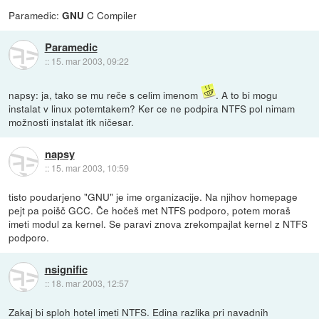
Paramedic:
C Compiler
GNU
Paramedic
::
15. mar 2003, 09:22
napsy: ja, tako se mu reče s celim imenom
. A to bi mogu
instalat v linux potemtakem? Ker ce ne podpira NTFS pol nimam
možnosti instalat itk ničesar.
napsy
::
15. mar 2003, 10:59
tisto poudarjeno "GNU" je ime organizacije. Na njihov homepage
pejt pa poišč GCC. Če hočeš met NTFS podporo, potem moraš
imeti modul za kernel. Se paravi znova zrekompajlat kernel z NTFS
podporo.
nsignific
::
18. mar 2003, 12:57
Zakaj bi sploh hotel imeti NTFS. Edina razlika pri navadnih