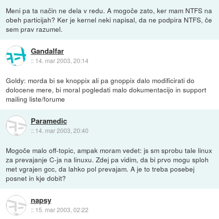
Meni pa ta način ne dela v redu. A mogoče zato, ker mam NTFS na
obeh particijah? Ker je kernel neki napisal, da ne podpira NTFS, če
sem prav razumel.
Gandalfar
::
14. mar 2003, 20:14
Goldy: morda bi se knoppix ali pa gnoppix dalo modificirati do
dolocene mere, bi moral pogledati malo dokumentacijo in support
mailing liste/forume
Paramedic
::
14. mar 2003, 20:40
Mogoče malo off-topic, ampak moram vedet: js sm sprobu tale linux
za prevajanje C-ja na linuxu. Zdej pa vidim, da bi prvo mogu sploh
met vgrajen gcc, da lahko pol prevajam. A je to treba posebej
posnet in kje dobit?
napsy
::
15. mar 2003, 02:22