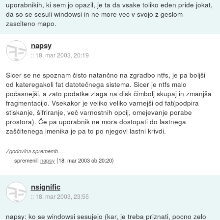
uporabnikih, ki sem jo opazil, je ta da vsake toliko eden pride jokat,
da so se sesuli windowsi in ne more vec v svojo z geslom
zasciteno mapo.
napsy
::
18. mar 2003, 20:19
Sicer se ne spoznam čisto natančno na zgradbo ntfs, je pa boljši
od kateregakoli fat datotečnega sistema. Sicer je ntfs malo
počasnejši, a zato podatke zlaga na disk čimbolj skupaj in zmanjša
fragmentacijo. Vsekakor je veliko veliko varnejši od fat(podpira
stiskanje, šifriranje, več varnostnih opcij, omejevanje porabe
prostora). Če pa uporabnik ne mora dostopati do lastnega
zaščitenega imenika je pa to po njegovi lastni krivdi.
Zgodovina sprememb…
spremenil:
napsy
(
18. mar 2003 ob 20:20
)
nsignific
::
18. mar 2003, 23:55
napsy: ko se windowsi sesujejo (kar, je treba priznati, pocno zelo