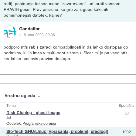
radi), postanejo taksne mape "zavarovane" tudi proti vnosom
PRAVIH gesel. Prav prisrcno, ko gre za izgubo kaksnih
pomembnejsih datotek, kajne?
Gandalfar
::
19. mar 2003, 00:06
podporo ntfs rabis zaradi kompatibilnosti in da lahko dostopas do
podatkov, ki jih imas v multi-boot sistemu. Sicer mi je pa vsec ntfs,
ker lahko nastavis pravice dostopa.
Vredno ogleda ...
Tema
Sporočila
»
Disk Cloning - ghost image
53
Jst
Oddelek:
Programska oprema
»
Slo-Tech GNU/Linux [vprašanja, problemi, predlogi]
1902