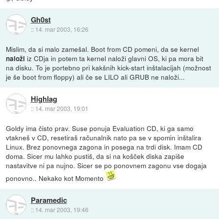
Gh0st
::
14. mar 2003, 16:26
Mislim, da si malo zamešal. Boot from CD pomeni, da se kernel
iz CDja in potem ta kernel naloži glavni OS, ki pa mora bit
naloži
na disku. To je portebno pri kakšnih kick-start inštalacijah (možnost
je še boot from floppy) ali če se LILO ali GRUB ne naloži...
Highlag
::
14. mar 2003, 19:01
Goldy ima čisto prav. Suse ponuja Evaluation CD, ki ga samo
vtakneš v CD, resetiraš računalnik nato pa se v spomin inštalira
Linux. Brez ponovnega zagona in posega na trdi disk. Imam CD
doma. Sicer mu lahko pustiš, da si na košček diska zapiše
nastavitve ni pa nujno. Sicer se po ponovnem zagonu vse dogaja
ponovno.. Nekako kot Momento
Paramedic
::
14. mar 2003, 19:46