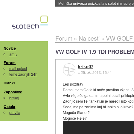
Evropska vesoljska agencija razvija svojo rak
Forum
»
Na cesti
»
VW GOLF 
Novice
VW GOLF IV 1.9 TDI PROBLE
arhiv
Forum
kriko07
mali oglasi
::
25. okt 2013, 15:41
teme zadnjih 24h
Članki
Lep pozdrav
Doma imam Golfa,ki noče pravilno vžgati. A
Zaposlitve
Avto vžge če ga dam na polnilec,ali priklop
brskaj
Zadnjič sem šel tankati,in je naredil isto ko
Ostalo
Sedaj me pa zanima kaj bi lahko bilo krivo?
pravila
Mogoče Štarter?
Mogoče Rele?