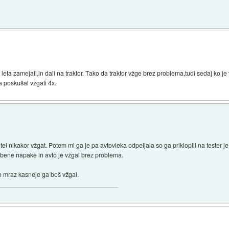
)
ta zamejali,in dali na traktor. Tako da traktor vžge brez problema,tudi sedaj ko je t
 poskušal vžgati 4x.
otel nikakor vžgat. Potem mi ga je pa avtovleka odpeljala so ga priklopili na tester 
nobene napake in avto je vžgal brez problema.
o mraz kasneje ga boš vžgal.