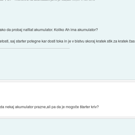
ako da probaj nafilat akumulator. Koliko Ah ima akumulator?
sti, saj starter potegne kar dosti toka in je v bistvu skoraj kratek stik za kratek čas
 da nekaj akumulator prazne,ali pa da je mogoče štarter kriv?