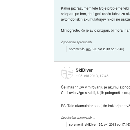
Kakor jaz razumem tele tvoje probleme tebi 
sklepam po tem, da ti gori rdeča lučka za ak
avtomobilskih akumulatorjev nikoli ne prazn
Mimogrede. Ko je avto prižgan, bi moral nam
Zgodovina sprememb…
spremenilo:
mn
(
25. okt 2013 ob 17:46
)
SkIDiver
::
25. okt 2013, 17:45
Če imaš 11.6V v mirovanju je akumulator do
Če ti avto vžge s kabli, ki jih potegneš iz
PS: Tale akumulator sedaj še traktorja ne v
Zgodovina sprememb…
spremenil:
SkIDiver
(
25. okt 2013 ob 17:46