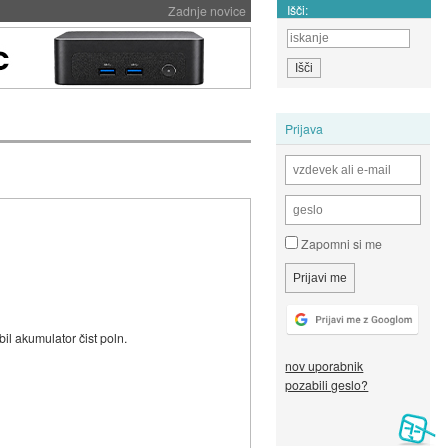
Išči:
Zadnje novice
Prijava
Zapomni si me
bil akumulator čist poln.
nov uporabnik
pozabili geslo?