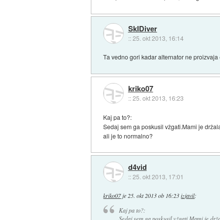
SkIDiver
::
25. okt 2013, 16:14
Ta vedno gori kadar alternator ne proizvaja 
kriko07
::
25. okt 2013, 16:23
Kaj pa to?:
Sedaj sem ga poskusil vžgati.Mami je držala
ali je to normalno?
d4vid
::
25. okt 2013, 17:01
kriko07
je
25. okt 2013 ob 16:23
izjavil
:
Kaj pa to?:
Sedaj sem ga poskusil vžgati.Mami je drža