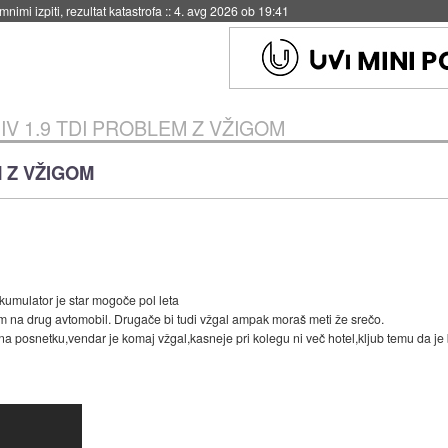
eto za večkratno uporabo
::
4. avg 2026 ob 19:41
IV 1.9 TDI PROBLEM Z VŽIGOM
M Z VŽIGOM
kumulator je star mogoče pol leta
im na drug avtomobil. Drugače bi tudi vžgal ampak moraš meti že srečo.
t na posnetku,vendar je komaj vžgal,kasneje pri kolegu ni več hotel,kljub temu da je 