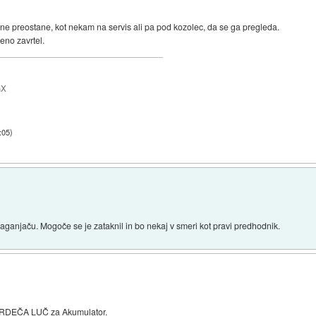
a ne preostane, kot nekam na servis ali pa pod kozolec, da se ga pregleda.
eno zavrtel.
GX
:05
)
aganjaču. Mogoče se je zataknil in bo nekaj v smeri kot pravi predhodnik.
di RDEČA LUČ za Akumulator.