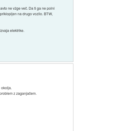
avto ne vžge več. Da ti ga ne polni
 priklopljen na drugo vozilo. BTW,
zvaja elektrike.
 okolja.
je problem z zaganjačem.