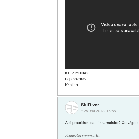
Kaj vi mislite?
Lep pozdrav
Kristjan
SkIDiver
::
25. okt 2013, 15:56
A si prepričan, da ni akumulator? Če vžge s
Zgodovina sprememb…