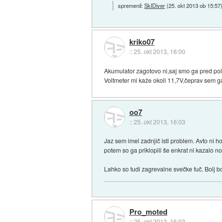
spremenil:
SkIDiver
(
25. okt 2013 ob 15:57
kriko07
::
25. okt 2013, 16:00
Akumulator zagotovo ni,saj smo ga pred pol le
Voltmeter mi kaže okoli 11,7V,čeprav sem ga
oo7
::
25. okt 2013, 16:03
Jaz sem imel zadnjič isti problem. Avto ni h
potem so ga priklopili še enkrat ni kazalo 
Lahko so tudi zagrevalne svečke fuč. Bolj b
Pro_moted
::
25. okt 2013, 16:03