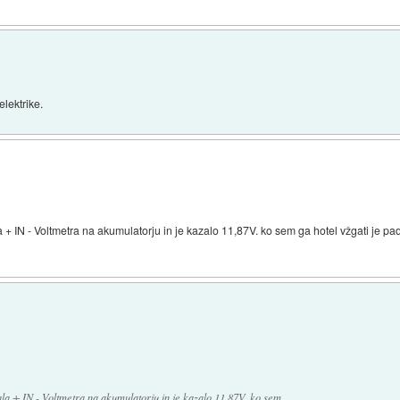
elektrike.
 + IN - Voltmetra na akumulatorju in je kazalo 11,87V. ko sem ga hotel vžgati je pa
la + IN - Voltmetra na akumulatorju in je kazalo 11,87V. ko sem