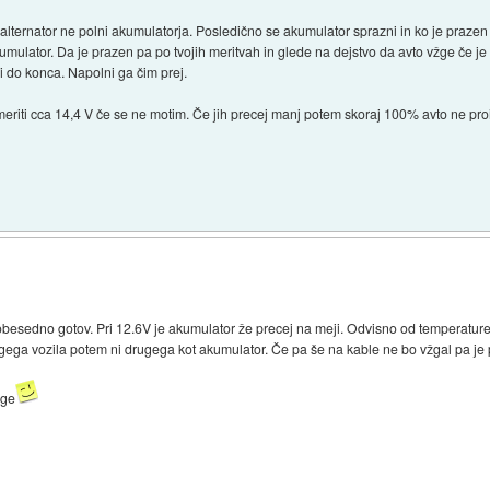
alternator ne polni akumulatorja. Posledično se akumulator sprazni in ko je prazen 
umulator. Da je prazen pa po tvojih meritvah in glede na dejstvo da avto vžge če je
i do konca. Napolni ga čim prej.
eriti cca 14,4 V če se ne motim. Če jih precej manj potem skoraj 100% avto ne proi
besedno gotov. Pri 12.6V je akumulator že precej na meji. Odvisno od temperature
 drugega vozila potem ni drugega kot akumulator. Če pa še na kable ne bo vžgal pa 
žge
)