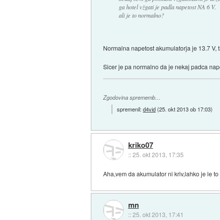
ga hotel vžgati je padla napetost NA 6 V.
ali je to normalno?
Normalna napetost akumulatorja je 13.7 V, t
Sicer je pa normalno da je nekaj padca napeto
Zgodovina sprememb…
spremenil:
d4vid
(
25. okt 2013 ob 17:03
)
kriko07
::
25. okt 2013, 17:35
Aha,vem da akumulator ni kriv,lahko je le to
mn
::
25. okt 2013, 17:41