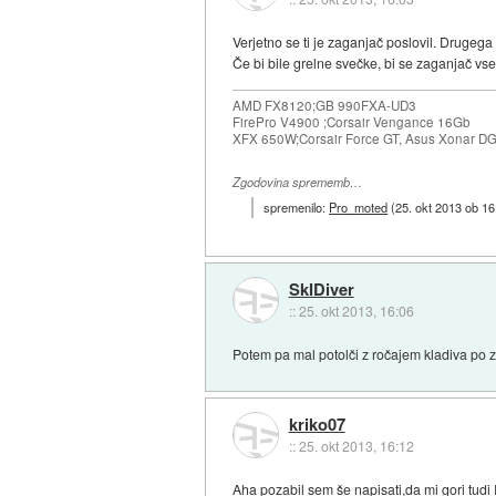
Verjetno se ti je zaganjač poslovil. Drugeg
Če bi bile grelne svečke, bi se zaganjač vse
AMD FX8120;GB 990FXA-UD3
FirePro V4900 ;Corsair Vengance 16Gb
XFX 650W;Corsair Force GT, Asus Xonar D
Zgodovina sprememb…
spremenilo:
Pro_moted
(
25. okt 2013 ob 16
SkIDiver
::
25. okt 2013, 16:06
Potem pa mal potolči z ročajem kladiva po z
kriko07
::
25. okt 2013, 16:12
Aha pozabil sem še napisati,da mi gori tu