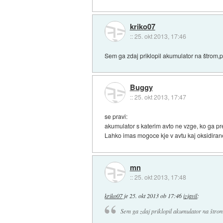
kriko07
::
25. okt 2013, 17:46
Sem ga zdaj priklopil akumulator na štrom,p
Buggy
::
25. okt 2013, 17:47
se pravi:
akumulator s katerim avto ne vzge, ko ga pres
Lahko imas mogoce kje v avtu kaj oksidiran
mn
::
25. okt 2013, 17:48
kriko07
je
25. okt 2013 ob 17:46
izjavil
:
Sem ga zdaj priklopil akumulator na štrom