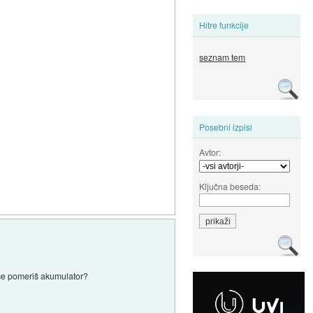
Hitre funkcije
seznam tem
Posebni izpisi
Avtor:
Ključna beseda:
 če pomeriš akumulator?