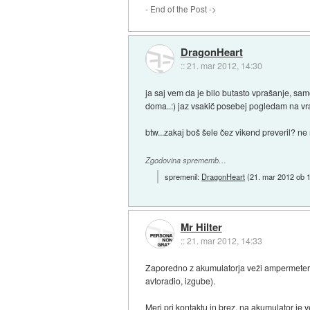
- End of the Post ->
DragonHeart
::
21. mar 2012, 14:30
ja saj vem da je bilo butasto vprašanje, sam
doma..:) jaz vsakič posebej pogledam na vr
btw...zakaj boš šele čez vikend preveril? ne 
Zgodovina sprememb…
spremenil:
DragonHeart
(
21. mar 2012 ob 
Mr Hilter
::
21. mar 2012, 14:33
Zaporedno z akumulatorja veži ampermeter in 
avtoradio, izgube).
Meri pri kontaktu in brez, na akumulator je v