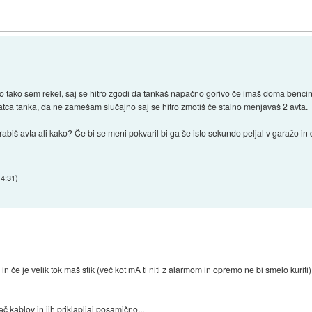
o tako sem rekel, saj se hitro zgodi da tankaš napačno gorivo če imaš doma bencinarj
atca tanka, da ne zamešam slučajno saj se hitro zmotiš če stalno menjavaš 2 avta.
rabiš avta ali kako? Če bi se meni pokvaril bi ga še isto sekundo peljal v garažo in d
14:31
)
če je velik tok maš stik (več kot mA ti niti z alarmom in opremo ne bi smelo kuriti).
eč kablov in jih priklapljaj posamično...