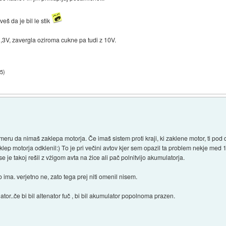
veš da je bil le stik
11,3V, zavergla oziroma cukne pa tudi z 10V.
35
)
rimeru da nimaš zaklepa motorja. Če imaš sistem proti kraji, ki zaklene motor, ti pod 
lep motorja odklenil:) To je pri večini avtov kjer sem opazil ta problem nekje med 10
se je takoj rešil z vžigom avta na žice ali pač polnitvijo akumulatorja.
 ima. verjetno ne, zato tega prej niti omenil nisem.
ator..če bi bil altenator fuč , bi bil akumulator popolnoma prazen.