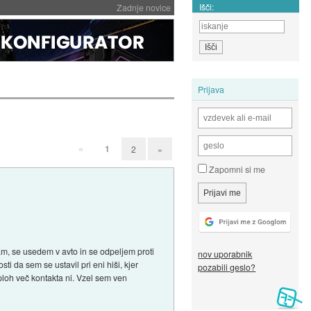
Išči:
Zadnje novice
Prijava
«
1
2
»
Zapomni si me
am, se usedem v avto in se odpeljem proti
nov uporabnik
i da sem se ustavil pri eni hiši, kjer
pozabili geslo?
sploh več kontakta ni. Vzel sem ven