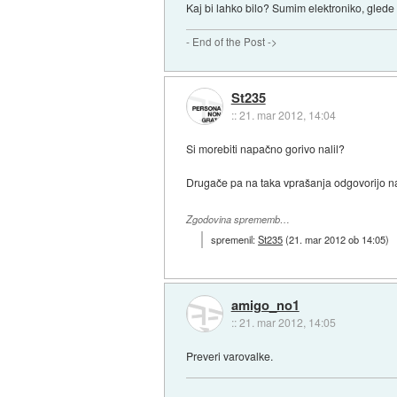
Kaj bi lahko bilo? Sumim elektroniko, glede 
- End of the Post ->
St235
::
21. mar 2012, 14:04
Si morebiti napačno gorivo nalil?
Drugače pa na taka vprašanja odgovorijo na
Zgodovina sprememb…
spremenil:
St235
(
21. mar 2012 ob 14:05
)
amigo_no1
::
21. mar 2012, 14:05
Preveri varovalke.