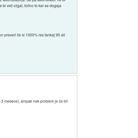
ne bi več vžgal, točno to kar se dogaja
un preveri če si 1000% res tankaj 95 ali
2-3 mesece), ampak nek problem je že bil