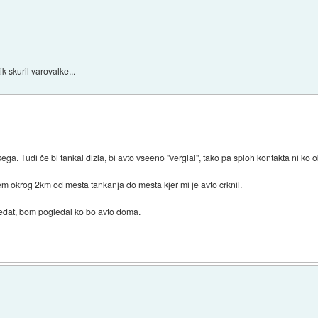
ik skuril varovalke...
a. Tudi če bi tankal dizla, bi avto vseeno "verglal", tako pa sploh kontakta ni ko o
 sem okrog 2km od mesta tankanja do mesta kjer mi je avto crknil.
ledat, bom pogledal ko bo avto doma.