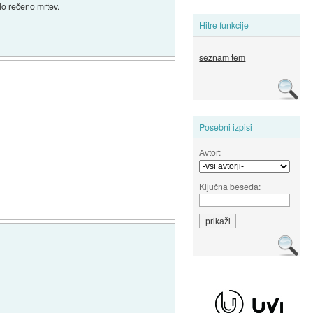
lo rečeno mrtev.
Hitre funkcije
seznam tem
Posebni izpisi
Avtor:
Ključna beseda: