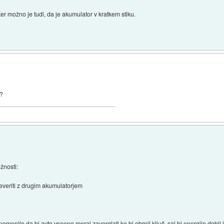
er možno je tudi, da je akumulator v kratkem stiku.
 ?
žnosti:
reveriti z drugim akumulatorjem
o pomenilo da bi avto vseeno moral zaverglati ko bi obrnil ključ, saj bi energijo dobi