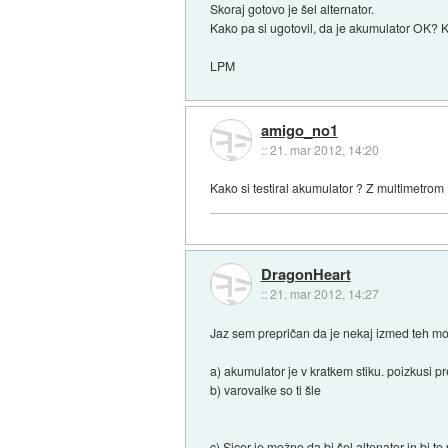
Skoraj gotovo je šel alternator.
Kako pa si ugotovil, da je akumulator OK? K
LPM
amigo_no1
::
21. mar 2012, 14:20
Kako si testiral akumulator ? Z multimetrom
DragonHeart
::
21. mar 2012, 14:27
Jaz sem prepričan da je nekaj izmed teh mo
a) akumulator je v kratkem stiku. poizkusi p
b) varovalke so ti šle
c) Sicer je možno da bi šel altenator in bi t