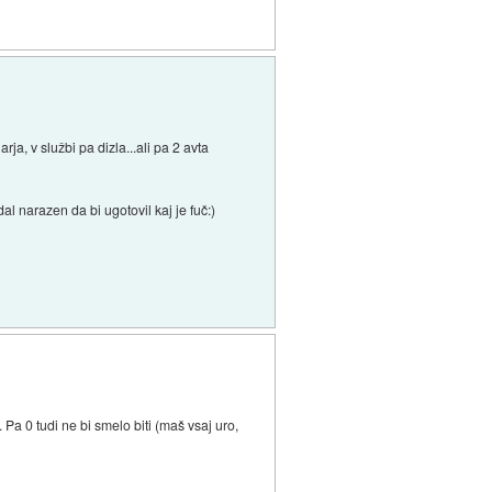
a, v službi pa dizla...ali pa 2 avta
al narazen da bi ugotovil kaj je fuč:)
 Pa 0 tudi ne bi smelo biti (maš vsaj uro,