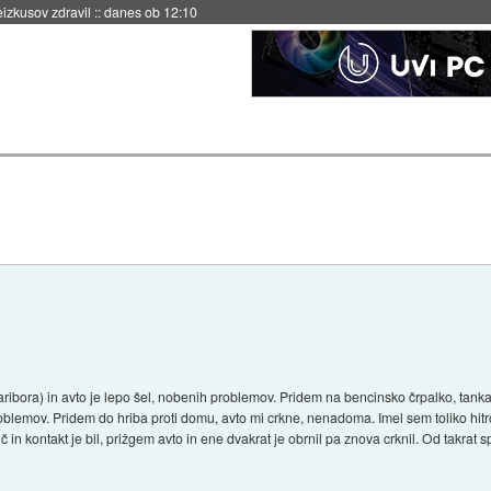
naslednji dve leti
::
danes ob 11:37
ribora) in avto je lepo šel, nobenih problemov. Pridem na bencinsko črpalko, tank
oblemov. Pridem do hriba proti domu, avto mi crkne, nenadoma. Imel sem toliko hitrost
 in kontakt je bil, prižgem avto in ene dvakrat je obrnil pa znova crknil. Od takrat 