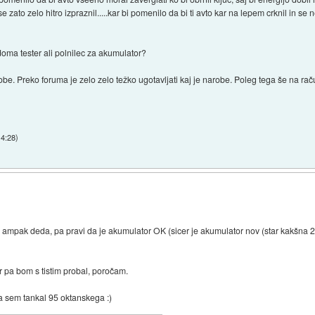
e zato zelo hitro izpraznil.....kar bi pomenilo da bi ti avto kar na lepem crknil in se 
doma tester ali polnilec za akumulator?
obe. Preko foruma je zelo zelo težko ugotavljati kaj je narobe. Poleg tega še na rač
14:28
)
z ampak deda, pa pravi da je akumulator OK (sicer je akumulator nov (star kakšna 
 pa bom s tistim probal, poročam.
 sem tankal 95 oktanskega :)