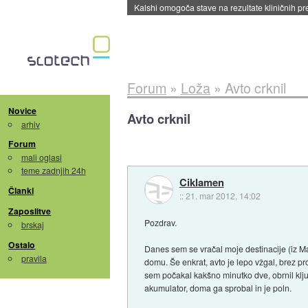
Sandisk že prodal več kot polovico SSD-jev za 
Forum
»
Loža
»
Avto crknil
Novice
Avto crknil
arhiv
Forum
mali oglasi
teme zadnjih 24h
Ciklamen
Članki
::
21. mar 2012, 14:02
Zaposlitve
Pozdrav.
brskaj
Ostalo
Danes sem se vračal moje destinacije (iz Ma
pravila
domu. Še enkrat, avto je lepo vžgal, brez pr
sem počakal kakšno minutko dve, obrnil ključ
akumulator, doma ga sprobal in je poln.