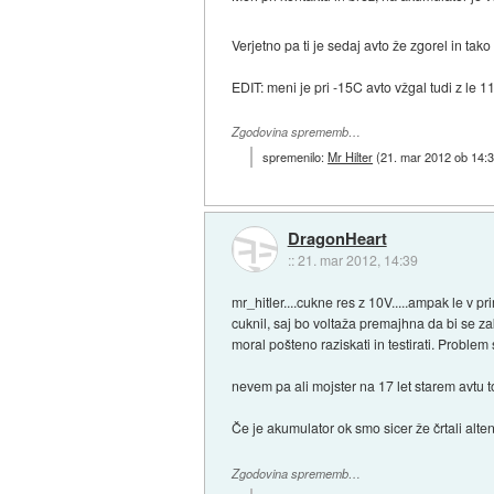
Verjetno pa ti je sedaj avto že zgorel in tako 
EDIT: meni je pri -15C avto vžgal tudi z le 
Zgodovina sprememb…
spremenilo:
Mr Hilter
(
21. mar 2012 ob 14:
DragonHeart
::
21. mar 2012, 14:39
mr_hitler....cukne res z 10V.....ampak le v p
cuknil, saj bo voltaža premajhna da bi se zak
moral pošteno raziskati in testirati. Problem 
nevem pa ali mojster na 17 let starem avtu to
Če je akumulator ok smo sicer že črtali alten
Zgodovina sprememb…