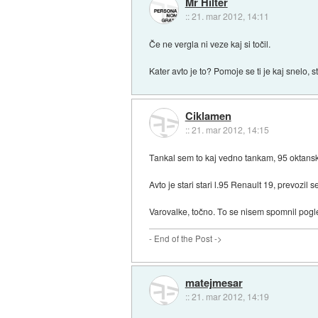
Mr Hilter
::
21. mar 2012, 14:11
Če ne vergla ni veze kaj si točil.
Kater avto je to? Pomoje se ti je kaj snelo, st
Ciklamen
::
21. mar 2012, 14:15
Tankal sem to kaj vedno tankam, 95 oktanskeg
Avto je stari stari l.95 Renault 19, prevozil
Varovalke, točno. To se nisem spomnil pog
- End of the Post ->
matejmesar
::
21. mar 2012, 14:19