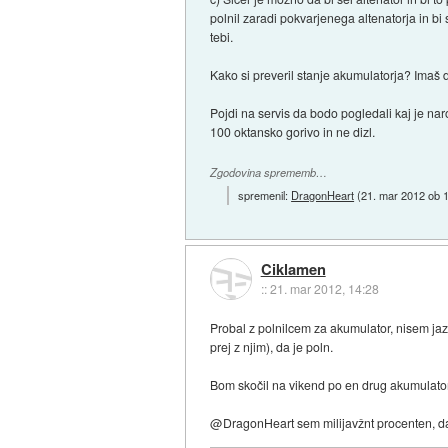
polnil zaradi pokvarjenega altenatorja in bi s
tebi.
Kako si preveril stanje akumulatorja? Imaš 
Pojdi na servis da bodo pogledali kaj je nar
100 oktansko gorivo in ne dizl.
Zgodovina sprememb…
spremenil:
DragonHeart
(
21. mar 2012 ob 
Ciklamen
::
21. mar 2012, 14:28
Probal z polnilcem za akumulator, nisem ja
prej z njim), da je poln.
Bom skočil na vikend po en drug akumulator
@DragonHeart sem milijavžnt procenten, da