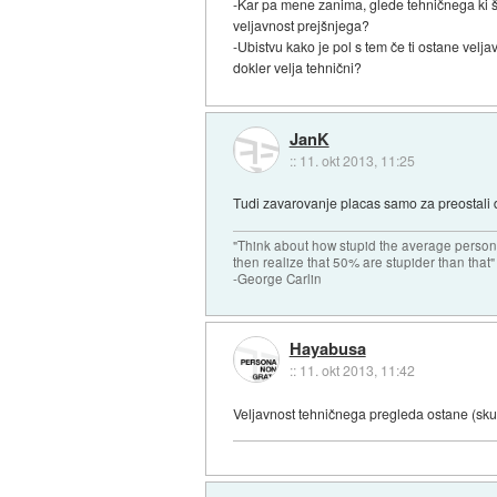
-Kar pa mene zanima, glede tehničnega ki še 
veljavnost prejšnjega?
-Ubistvu kako je pol s tem če ti ostane velj
dokler velja tehnični?
JanK
::
11. okt 2013, 11:25
Tudi zavarovanje placas samo za preostali de
"Think about how stupid the average person 
then realize that 50% are stupider than that"
-George Carlin
Hayabusa
::
11. okt 2013, 11:42
Veljavnost tehničnega pregleda ostane (skupa