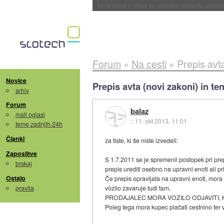
ByteDance trenira največji model umetne intel
Forum
»
Na cesti
»
Prepis avta
Novice
Prepis avta (novi zakoni) in te
arhiv
Forum
balaz
mali oglasi
::
11. okt 2013, 11:01
teme zadnjih 24h
Članki
za tiste, ki še niste izvedeli:
Zaposlitve
S 1.7.2011 se je spremenil postopek pri pr
brskaj
prepis urediti osebno na upravni enoti ali p
Ostalo
Če prepis opravljata na upravni enoti, mora
pravila
vozilo zavaruje tudi tam.
PRODAJALEC MORA VOZILO ODJAVITI, K
Poleg tega mora kupec plačati cestnino ter v