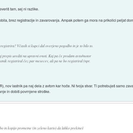
veriš tam, sej ni razlike.
ila, brez registracije in zavarovanja. Ampak potem ga mora na prikolici peljat dom
egistrira? Včasih si kupci dal overjeno pogodbo in je to bilo to.
 prepis urediti na upravni enoti. Kaj pa če prodam avto/motor
tnik registriral čez par mesecev, ali pa ne bo registriral (npr.
UR), nov lastnik pa naj dela z avtom kar hoče. Ni tvoja stvar. Ti potrebuješ samo z
anje in dobiš povrnjene stroške.
o in kopijo prometne (in zeleno karto) da lahko prekineš