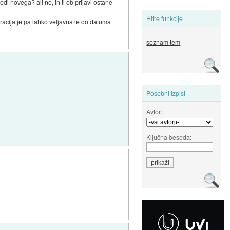
i novega? ali ne, in ti ob prijavi ostane
Hitre funkcije
tracija je pa lahko veljavna le do datuma
seznam tem
Posebni izpisi
Avtor:
Ključna beseda: