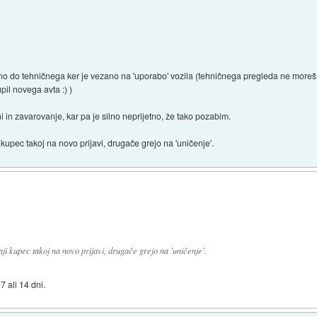
o do tehničnega ker je vezano na 'uporabo' vozila (tehničnega pregleda ne moreš odj
pil novega avta :) )
in zavarovanje, kar pa je silno neprijetno, že tako pozabim.
 kupec takoj na novo prijavi, drugače grejo na 'uničenje'.
aji kupec takoj na novo prijavi, drugače grejo na 'uničenje'.
7 ali 14 dni.