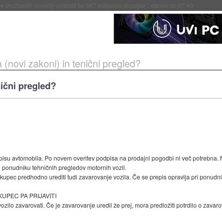
igence doslej
::
včeraj ob 21:37
 (novi zakoni) in tenični pregled?
nični pregled?
episu avtomobila. Po novem overitev podpisa na prodajni pogodbi ni več potrebna.
ri ponudniku tehničnih pregledov motornih vozil.
 kupec predhodno urediti tudi zavarovanje vozila. Če se prepis opravlja pri ponudn
UPEC PA PRIJAVITI
ozilo zavarovati. Če je zavarovanje uredil že prej, mora predložiti potrdilo o zavar