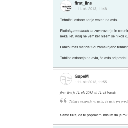
first_line
::
11. okt 2013, 11:48
Tehnični ostane ker je vezan na avto.
Plačaš
preostanek
za zavarovanje in cestnin
nekaj let. Kdaj ne vem ker nisem še nikoli ku
Lahko imaš menda tudi zamaknjeno tehnični 
Tablice ostanejo na avtu, če avto pri prodaji
GupeM
::
11. okt 2013, 11:55
first_line
je
11. okt 2013 ob 11:48
izjavil
:
Tablice ostanejo na avtu, če avto pri prod
Samo tukaj da te popravim: mislim da je rok 