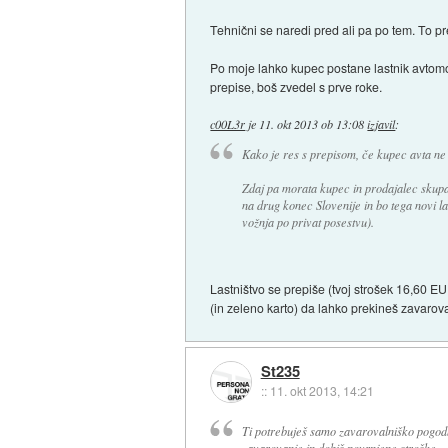
Tehnični se naredi pred ali pa po tem. To pre
Po moje lahko kupec postane lastnik avtomob
prepise, boš zvedel s prve roke.
c00L3r
je
11. okt 2013 ob 13:08
izjavil
:
Kako je res s prepisom, če kupec avta ne r
Zdaj pa morata kupec in prodajalec skupaj
na drug konec Slovenije in bo tega novi las
vožnja po privat posestvu).
Lastništvo se prepiše (tvoj strošek 16,60 E
(in zeleno karto) da lahko prekineš zavarov
St235
::
11. okt 2013, 14:21
Ti potrebuješ samo zavarovalniško pogodb
zavarovanje in dobiš povrnjene stroške.