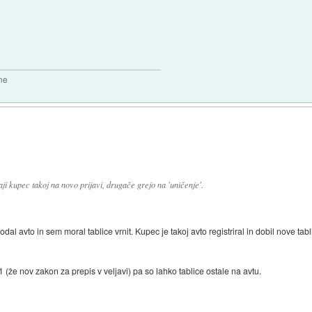
sne
aji kupec takoj na novo prijavi, drugače grejo na 'uničenje'.
al avto in sem moral tablice vrnit. Kupec je takoj avto registriral in dobil nove tab
 (že nov zakon za prepis v veljavi) pa so lahko tablice ostale na avtu.