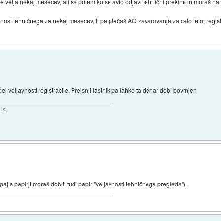
velja nekaj mesecev, ali se potem ko se avto odjavi tehnični prekine in moraš nared
avnost tehničnega za nekaj mesecev, ti pa plačaš AO zavarovanje za celo leto, regis
l veljavnosti registracije. Prejsnji lastnik pa lahko ta denar dobi povrnjen
is,
j s papirji moraš dobiti tudi papir "veljavnosti tehničnega pregleda").