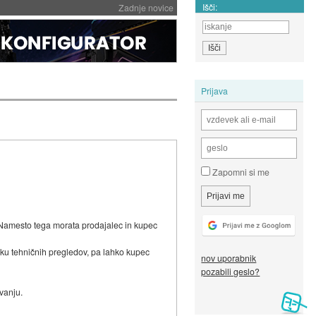
Išči:
Zadnje novice
Prijava
Zapomni si me
 Namesto tega morata prodajalec in kupec
iku tehničnih pregledov, pa lahko kupec
nov uporabnik
pozabili geslo?
ovanju.