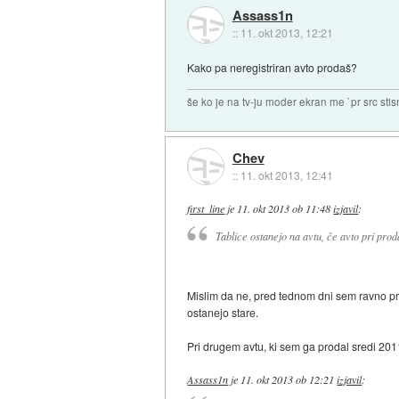
Assass1n
::
11. okt 2013, 12:21
Kako pa neregistriran avto prodaš?
še ko je na tv-ju moder ekran me `pr src sti
Chev
::
11. okt 2013, 12:41
first_line
je
11. okt 2013 ob 11:48
izjavil
:
Tablice ostanejo na avtu, če avto pri prod
Mislim da ne, pred tednom dni sem ravno prod
ostanejo stare.
Pri drugem avtu, ki sem ga prodal sredi 2011
Assass1n
je
11. okt 2013 ob 12:21
izjavil
: