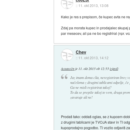
::
11. okt 2013, 13:08
Kako je res s prepisom, če kupec avta ne reg
Zdaj pa morata kupec in prodajalec skupaj pr
par mesecev, ali pa ne bo registriral (npr. v
Chev
::
11. okt 2013, 14:12
Assass1n
je
11. okt 2013 ob 12:53
izjavil
:
Jaz imam doma clia, neregistriran brez 
načeloma z drugimi tablicami odpelje, če 
Ga ne misli registrirat takoj?
To da se prepiše takoj to vem, druga prom
zavaruje ali ne!
Prodaš tako: oddaš oglas, se z kupcem dobita
z drugimi tablicami je TVOJA stavr in TI odg
kupoprodajno pogodbo. Ti vozilo odjaviš za 