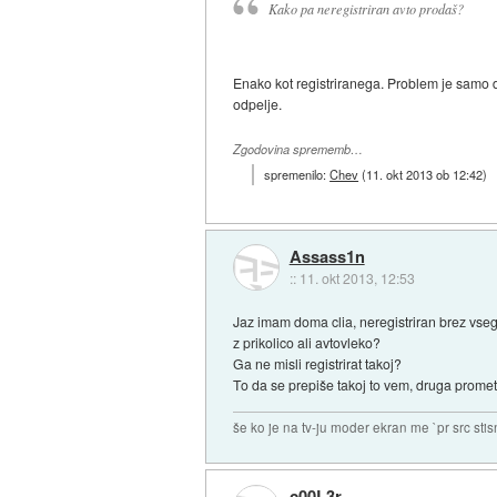
Kako pa neregistriran avto prodaš?
Enako kot registriranega. Problem je samo do
odpelje.
Zgodovina sprememb…
spremenilo:
Chev
(
11. okt 2013 ob 12:42
)
Assass1n
::
11. okt 2013, 12:53
Jaz imam doma clia, neregistriran brez vse
z prikolico ali avtovleko?
Ga ne misli registrirat takoj?
To da se prepiše takoj to vem, druga prometn
še ko je na tv-ju moder ekran me `pr src sti
c00L3r