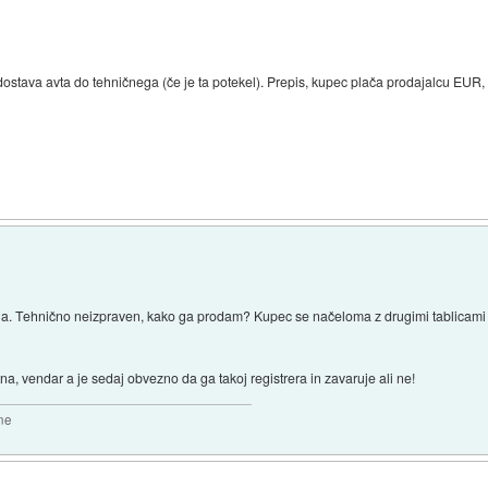
stava avta do tehničnega (če je ta potekel). Prepis, kupec plača prodajalcu EUR, dobi
ga. Tehnično neizpraven, kako ga prodam? Kupec se načeloma z drugimi tablicami 
a, vendar a je sedaj obvezno da ga takoj registrera in zavaruje ali ne!
sne