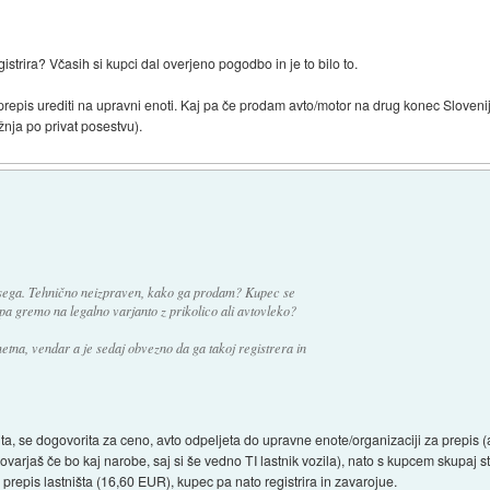
istrira? Včasih si kupci dal overjeno pogodbo in je to bilo to.
epis urediti na upravni enoti. Kaj pa če prodam avto/motor na drug konec Slovenije 
ožnja po privat posestvu).
vsega. Tehnično neizpraven, kako ga prodam? Kupec se
pa gremo na legalno varjanto z prikolico ali avtovleko?
etna, vendar a je sedaj obvezno da ga takoj registrera in
, se dogovorita za ceno, avto odpeljeta do upravne enote/organizaciji za prepis (al
ovarjaš če bo kaj narobe, saj si še vedno TI lastnik vozila), nato s kupcem skupaj st
prepis lastništa (16,60 EUR), kupec pa nato registrira in zavarojue.