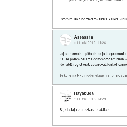
Dvomim, da ti bo zavarovalnica karkoli vrnila
Assass1n
::
11. okt 2013, 14:26
Joj sem smotan, piše da se je to spremenilo
Kaj se potem dela z avtom/motorjem nima veze
Ne rabiš registrerat, zavarovat, karkoli samo
še ko je na tv-ju moder ekran me `pr src sti
Hayabusa
::
11. okt 2013, 14:29
Saj obstajajo preizkusne tablice...