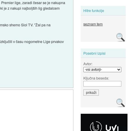
Premier lige, zaradi česar se je nakupna
ki je z nakupi najboljših lig gledalcem
Hitre funkcije
seznam tem
gramsko shemo Siol TV. "Žal pa na
 izključili v času nogometne Lige prvakov
Posebni izpisi
Avtor:
Ključna beseda: