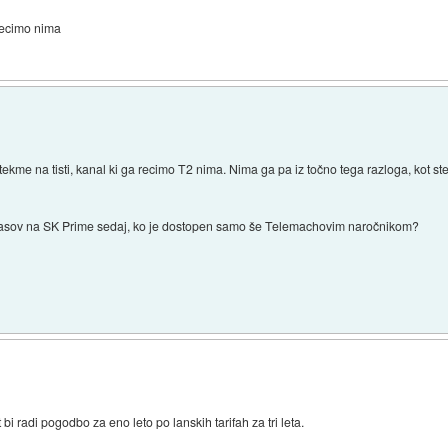
recimo nima
me na tisti, kanal ki ga recimo T2 nima. Nima ga pa iz točno tega razloga, kot ste 
glasov na SK Prime sedaj, ko je dostopen samo še Telemachovim naročnikom?
 bi radi pogodbo za eno leto po lanskih tarifah za tri leta.