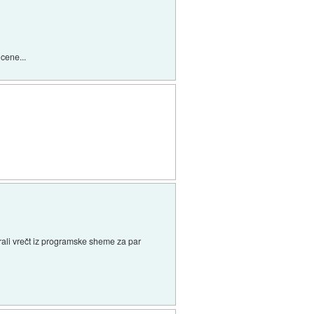
cene...
orali vrečt iz programske sheme za par