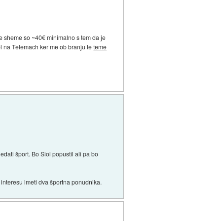
mske sheme so ~40€ minimalno s tem da je
šel na Telemach ker me ob branju te
teme
dati šport. Bo Siol popustil ali pa bo
v interesu imeti dva športna ponudnika.