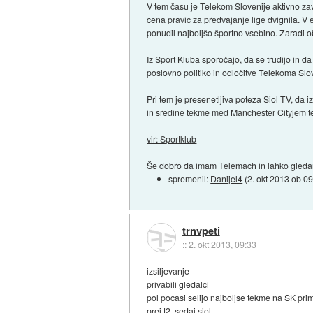
V tem času je Telekom Slovenije aktivno za
cena pravic za predvajanje lige dvignila. V 
ponudil najboljšo športno vsebino. Zaradi 
Iz Sport Kluba sporočajo, da se trudijo in d
poslovno politiko in odločitve Telekoma Slov
Pri tem je presenetljiva poteza Siol TV, da
in sredine tekme med Manchester Cityjem te
vir: Sportklub
Še dobro da imam Telemach in lahko gledam
spremenil:
Danijel4
(
2. okt 2013 ob 0
trnvpeti
::
2. okt 2013, 09:33
izsiljevanje
privabili gledalci
pol pocasi selijo najboljse tekme na SK pri
prej t2, sedaj siol