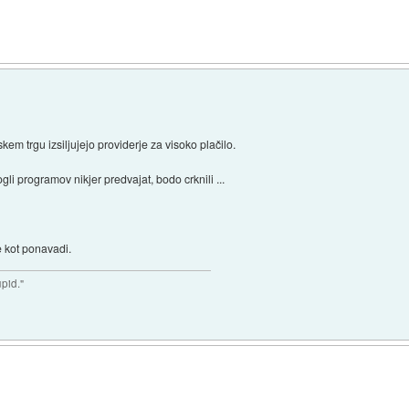
skem trgu izsiljujejo providerje za visoko plačilo.
i programov nikjer predvajat, bodo crknili ...
e kot ponavadi.
upid."