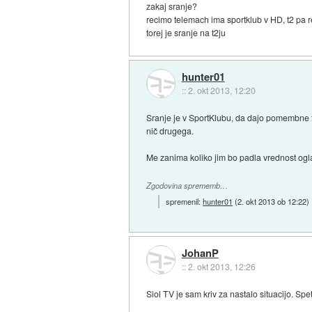
zakaj sranje?
recimo telemach ima sportklub v HD, t2 pa 
torej je sranje na t2ju
hunter01
::
2. okt 2013, 12:20
Sranje je v SportKlubu, da dajo pomembne tek
nič drugega.
Me zanima koliko jim bo padla vrednost o
Zgodovina sprememb…
spremenil:
hunter01
(
2. okt 2013 ob 12:22
)
JohanP
::
2. okt 2013, 12:26
Siol TV je sam kriv za nastalo situacijo. Spet