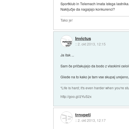
Sportklub in Telemach imata istega lastnika
Naključje da nagajajo konkurenci?
Tako je!
Invictus
::
2. okt 2013, 12:15
Ja itak ...
Sam če pričakujejo da bodo z visokimi celol
Glede na to kako je tam vse skupaj urejeno,
"Life is hard; it's even harder when you're st
http://goo.gl/2YuS2x
trnvpeti
::
2. okt 2013, 12:17