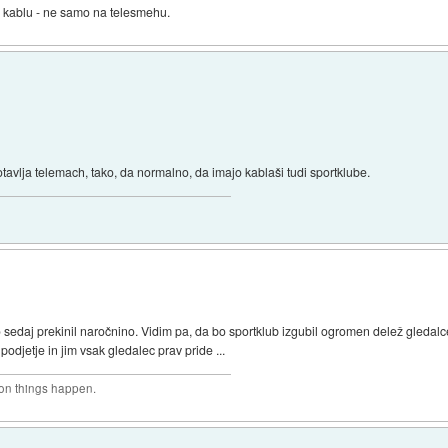
a kablu - ne samo na telesmehu.
vlja telemach, tako, da normalno, da imajo kablaši tudi sportklube.
sedaj prekinil naročnino. Vidim pa, da bo sportklub izgubil ogromen delež gledalcev
podjetje in jim vsak gledalec prav pride ...
son things happen.