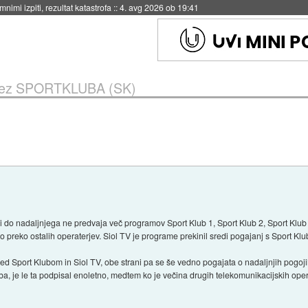
eto za večkratno uporabo
::
4. avg 2026 ob 19:41
brez SPORTKLUBA (SK)
mi do nadaljnjega ne predvaja več programov Sport Klub 1, Sport Klub 2, Sport Kl
 preko ostalih operaterjev. Siol TV je programe prekinil sredi pogajanj s Sport K
d Sport Klubom in Siol TV, obe strani pa se še vedno pogajata o nadaljnjih pogojih
, je le ta podpisal enoletno, medtem ko je večina drugih telekomunikacijskih ope