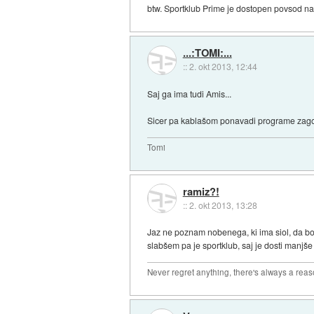
btw. Sportklub Prime je dostopen povsod n
...:TOMI:...
::
2. okt 2013, 12:44
Saj ga ima tudi Amis...
Sicer pa kablašom ponavadi programe zagota
Tomi
ramiz?!
::
2. okt 2013, 13:28
Jaz ne poznam nobenega, ki ima siol, da bo 
slabšem pa je sportklub, saj je dosti manjše 
Never regret anything, there's always a rea