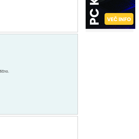
tično.