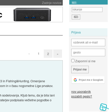
Išči:
Zadnje novice
Prijava
«
1
2
»
Zapomni si me
ub 3 in Fishing&Hunting. Omenjene
lubom in v času nogometne Lige prvakov.
nov uporabnik
 sodelovanja. Kljub temu, da je bila lani
pozabili geslo?
raterjev podpisala večletne pogodbe o