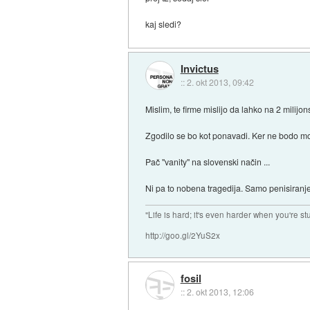
kaj sledi?
Invictus
::
2. okt 2013, 09:42
Mislim, te firme mislijo da lahko na 2 milijon
Zgodilo se bo kot ponavadi. Ker ne bodo mogl
Pač "vanity" na slovenski način ...
Ni pa to nobena tragedija. Samo penisiranj
"Life is hard; it's even harder when you're st
http://goo.gl/2YuS2x
fosil
::
2. okt 2013, 12:06