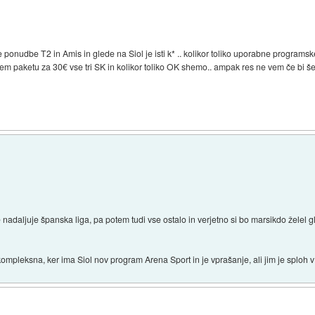
e ponudbe T2 in Amis in glede na Siol je isti k* .. kolikor toliko uporabne progra
jem paketu za 30€ vse tri SK in kolikor toliko OK shemo.. ampak res ne vem če bi 
adaljuje španska liga, pa potem tudi vse ostalo in verjetno si bo marsikdo želel gle
j kompleksna, ker ima Siol nov program Arena Sport in je vprašanje, ali jim je sploh 