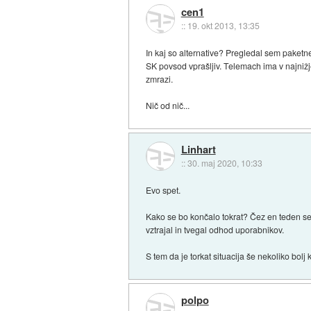
cen1
::
19. okt 2013, 13:35
In kaj so alternative? Pregledal sem paketn
SK povsod vprašljiv. Telemach ima v najniž
zmrazi.
Nič od nič...
Linhart
::
30. maj 2020, 10:33
Evo spet.
Kako se bo končalo tokrat? Čez en teden se n
vztrajal in tvegal odhod uporabnikov.
S tem da je torkat situacija še nekoliko bol
polpo