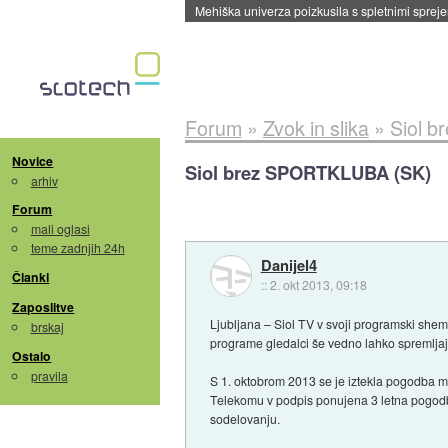
Evropska vesoljska agencija razvija svojo rak
Forum
»
Zvok in slika
»
Siol 
Novice
Siol brez SPORTKLUBA (SK)
arhiv
Forum
mali oglasi
teme zadnjih 24h
Danijel4
Članki
::
2. okt 2013, 09:18
Zaposlitve
Ljubljana – Siol TV v svoji programski she
brskaj
programe gledalci še vedno lahko spremljajo
Ostalo
pravila
S 1. oktobrom 2013 se je iztekla pogodba me
Telekomu v podpis ponujena 3 letna pogodba
sodelovanju.