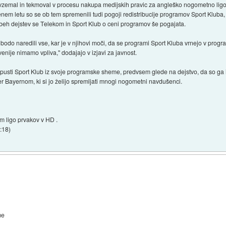
vzemal in tekmoval v procesu nakupa medijskih pravic za angleško nogometno ligo 
enem letu so se ob tem spremenili tudi pogoji redistribucije programov Sport Kluba, 
obeh dejstev se Telekom in Sport Klub o ceni programov še pogajata.
a bodo naredili vse, kar je v njihovi moči, da se programi Sport Kluba vrnejo v pro
enije nimamo vpliva," dodajajo v izjavi za javnost.
 izpusti Sport Klub iz svoje programske sheme, predvsem glede na dejstvo, da so ga
r Bayernom, ki si jo želijo spremljati mnogi nogometni navdušenci.
 ligo prvakov v HD .
9:18
)
me