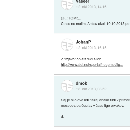
Vaseer
::
2. okt 2013, 14:16
@...:TOMI:...
Če se ne motim, Amisu okoli 10.10.2013 pot
JohanP
::
2. okt 2013, 16:15
Z "izjavo" opleta tudi Siol:
http://www.siol.net/sportal/nogomet/lig...
dmok
::
3. okt 2013, 08:52
Saj je bilo dve leti nazaj enako tudi v prime
mesecev, pa čeprav v času lige prvakov.
d.