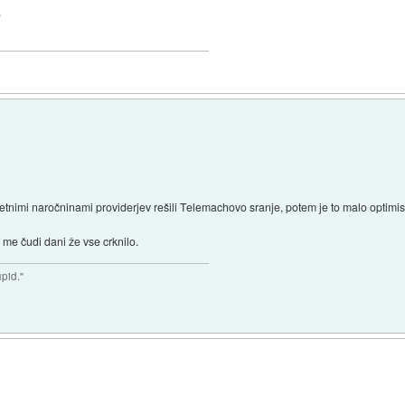
.
etnimi naročninami providerjev rešili Telemachovo sranje, potem je to malo optimis
 me čudi dani že vse crknilo.
upid."