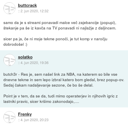
buttcrack
::
2. jun 2020, 12:32
samo da je s streami ponavadi malce več zajebancije (popupi),
štekanje pa še iz kavča na TV ponavadi ni najlažje z daljincem.
sicer pa ja, če ni moje tekme ponoči, je tut komp v naročju
dobrodošel :)
solatko
::
4. jun 2020, 19:36
butch3r - Res je, sem našel link za NBA, na katerem so bile vse
dnevne tekme in sem lepo izbral katero bom gledal, brez popup-ov.
Sedaj čakam nadaljevanje sezone, če bo še delal.
Point je v tem, da se da, tudi mimo operaterjev in njihovih igric z
lastniki pravic, sicer kršimo zakonodajo,....
Frenky
::
4. jun 2020, 20:23