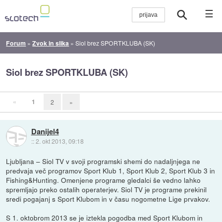
☰
Forum
»
Zvok in slika
»
Siol brez SPORTKLUBA (SK)
Siol brez SPORTKLUBA (SK)
«
1
2
»
Danijel4
::
2. okt 2013, 09:18
Ljubljana – Siol TV v svoji programski shemi do nadaljnjega ne
predvaja več programov Sport Klub 1, Sport Klub 2, Sport Klub 3 in
Fishing&Hunting. Omenjene programe gledalci še vedno lahko
spremljajo preko ostalih operaterjev. Siol TV je programe prekinil
sredi pogajanj s Sport Klubom in v času nogometne Lige prvakov.
S 1. oktobrom 2013 se je iztekla pogodba med Sport Klubom in