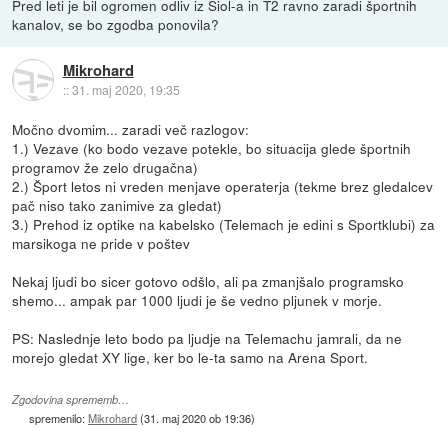
Pred leti je bil ogromen odliv iz Siol-a in T2 ravno zaradi športnih
kanalov, se bo zgodba ponovila?
Mikrohard
::
31. maj 2020, 19:35
Močno dvomim... zaradi več razlogov:
1.) Vezave (ko bodo vezave potekle, bo situacija glede športnih
programov že zelo drugačna)
2.) Šport letos ni vreden menjave operaterja (tekme brez gledalcev
pač niso tako zanimive za gledat)
3.) Prehod iz optike na kabelsko (Telemach je edini s Sportklubi) za
marsikoga ne pride v poštev
Nekaj ljudi bo sicer gotovo odšlo, ali pa zmanjšalo programsko
shemo... ampak par 1000 ljudi je še vedno pljunek v morje.
PS: Naslednje leto bodo pa ljudje na Telemachu jamrali, da ne
morejo gledat XY lige, ker bo le-ta samo na Arena Sport.
Zgodovina sprememb…
spremenilo:
Mikrohard
(
31. maj 2020 ob 19:36
)