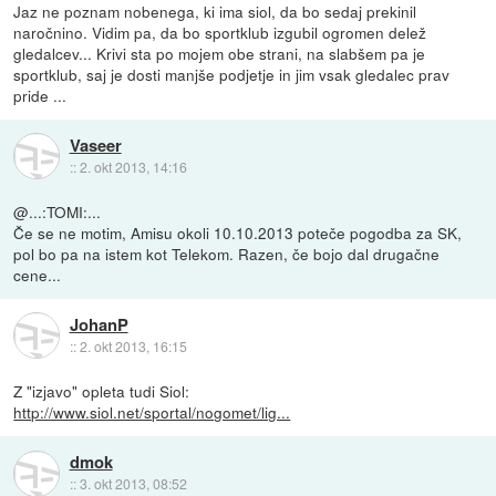
Jaz ne poznam nobenega, ki ima siol, da bo sedaj prekinil
naročnino. Vidim pa, da bo sportklub izgubil ogromen delež
gledalcev... Krivi sta po mojem obe strani, na slabšem pa je
sportklub, saj je dosti manjše podjetje in jim vsak gledalec prav
pride ...
Vaseer
::
2. okt 2013, 14:16
@...:TOMI:...
Če se ne motim, Amisu okoli 10.10.2013 poteče pogodba za SK,
pol bo pa na istem kot Telekom. Razen, če bojo dal drugačne
cene...
JohanP
::
2. okt 2013, 16:15
Z "izjavo" opleta tudi Siol:
http://www.siol.net/sportal/nogomet/lig...
dmok
::
3. okt 2013, 08:52