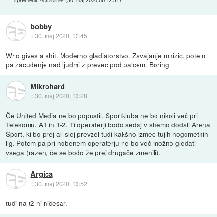
bobby
::
30. maj 2020, 12:45
Who gives a shit. Moderno gladiatorstvo. Zavajanje mnizic, potem
pa zacudenje nad ljudmi z prevec pod palcem. Boring.
Mikrohard
::
30. maj 2020, 13:28
Če United Media ne bo popustil, Sportkluba ne bo nikoli več pri
Telekomu, A1 in T-2. Ti operaterji bodo sedaj v shemo dodali Arena
Sport, ki bo prej ali slej prevzel tudi kakšno izmed tujih nogometnih
lig. Potem pa pri nobenem operaterju ne bo več možno gledati
vsega (razen, če se bodo že prej drugače zmenili).
Argica
::
30. maj 2020, 13:52
tudi na t2 ni ničesar.