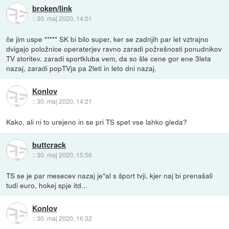
broken/link
::
30. maj 2020, 14:01
če jim uspe ***** SK bi bilo super, ker se zadnjih par let vztrajno
dvigajo položnice operaterjev ravno zaradi požrešnosti ponudnikov
TV storitev. zaradi sportkluba vem, da so šle cene gor ene 3leta
nazaj, zaradi popTVja pa 2leti in leto dni nazaj.
Konlov
::
30. maj 2020, 14:21
Kako, ali ni to urejeno in se pri TS spet vse lahko gleda?
buttcrack
::
30. maj 2020, 15:56
TS se je par mesecev nazaj je*al s šport tvji, kjer naj bi prenašali
tudi euro, hokej spje itd...
Konlov
::
30. maj 2020, 16:32