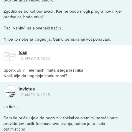
Zgodilo se bo kot ponavadi. Ker ne bodo mogli programov nikjer
predvajat, bodo crknili ...
Pač "vanity" na slovenski način ...
Ni pa to nobena tragedija. Samo penisiranje kot ponavadi.
fosil
::
2. okt 2013, 12:06
Sportklub in Telemach imata istega lastnika.
Naključje da nagajajo konkurenci?
Invictus
::
2. okt 2013, 12:15
Ja itak ...
Sam če pričakujejo da bodo z visokimi celoletnimi naročninami
providerjev rešili Telemachovo sranje, potem je to malo
optimistično.