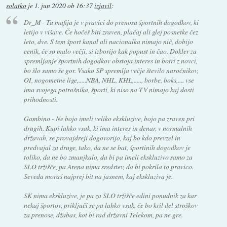
solatko
je
1. jun 2020 ob 16:37
izjavil
:
Dr_M - Ta mafija je v pravici do prenosa športnih dogodkov, ki
letijo v višave. Če hočeš biti zraven, plačaj ali glej posnetke čez
leto, dve. S tem šport kanal ali nacionalka nimajo nič, dobijo
cenik, če so malo večji, si izborijo kak popust in čao. Dokler za
spremljanje športnih dogodkov obstoja interes in botri z novci,
bo šlo samo še gor. Vsako SP spremlja večje število naročnikov,
OI, nogometne lige,.....NBA, NHL, KHL,....., borbe, boks,.... vse
ima svojega potrošnika, športi, ki niso na TV nimajo kaj dosti
prihodnosti.
Gambino - Ne bojo imeli veliko ekskluzive, bojo pa zraven pri
drugih. Kupi lahko vsak, ki ima interes in denar, v normalnih
državah, se provajdreji dogovorijo, kaj bo kdo prevzel in
predvajal za druge, tako, da ne se bat, športinih dogodkov je
toliko, da ne bo zmanjkalo, da bi pa imeli ekskluzivo samo za
SLO tržišče, pa Arena nima sredstev, da bi pokrila to pravico.
Seveda moraš najprej bit na jasnem, kaj ekskluziva je.
SK nima ekskluzive, je pa za SLO tržišče edini ponudnik za kar
nekaj športov, priključi se pa lahko vsak, če bo kril del stroškov
za prenose, džabas, kot bi rad državni Telekom, pa ne gre.