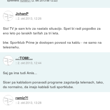
spremenil:
hunter01
(
2. okt 2013 ob 12:22
)
JohanP
::
2. okt 2013, 12:26
Siol TV je sam kriv za nastalo situacijo. Spet bi radi pogodbo za
eno leto po lanskih tarifah za tri leta.
btw. Sportklub Prime je dostopen povsod na kablu - ne samo na
telesmehu.
...:TOMI:...
::
2. okt 2013, 12:44
Saj ga ima tudi Amis...
Sicer pa kablašom ponavadi programe zagotavlja telemach, tako,
da normalno, da imajo kablaši tudi sportklube.
ramiz?!
::
2. okt 2013, 13:28