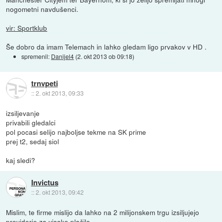
nogometni navdušenci.
vir: Sportklub
Še dobro da imam Telemach in lahko gledam ligo prvakov v HD .
spremenil:
Danijel4
(
2. okt 2013 ob 09:18
)
trnvpeti
::
2. okt 2013, 09:33
izsiljevanje
privabili gledalci
pol pocasi selijo najboljse tekme na SK prime
prej t2, sedaj siol
kaj sledi?
Invictus
::
2. okt 2013, 09:42
Mislim, te firme mislijo da lahko na 2 milijonskem trgu izsiljujejo
providerje za visoko plačilo.