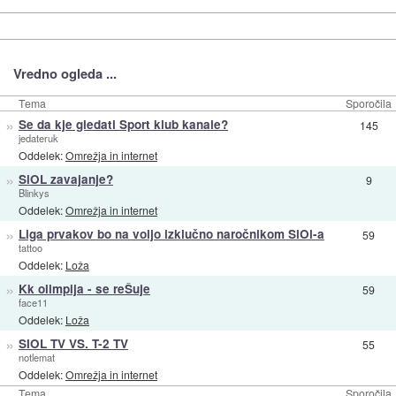
Vredno ogleda ...
Tema
Sporočila
»
Se da kje gledati Sport klub kanale?
145
jedateruk
Oddelek:
Omrežja in internet
»
SiOL zavajanje?
9
Blinkys
Oddelek:
Omrežja in internet
»
Liga prvakov bo na voljo izklučno naročnikom SiOl-a
59
tattoo
Oddelek:
Loža
»
Kk olimpija - se reŠuje
59
face11
Oddelek:
Loža
»
SIOL TV VS. T-2 TV
55
notlemat
Oddelek:
Omrežja in internet
Tema
Sporočila