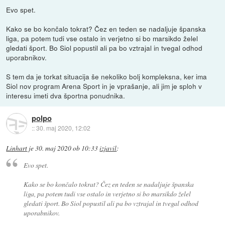
Evo spet.
Kako se bo končalo tokrat? Čez en teden se nadaljuje španska
liga, pa potem tudi vse ostalo in verjetno si bo marsikdo želel
gledati šport. Bo Siol popustil ali pa bo vztrajal in tvegal odhod
uporabnikov.
S tem da je torkat situacija še nekoliko bolj kompleksna, ker ima
Siol nov program Arena Sport in je vprašanje, ali jim je sploh v
interesu imeti dva športna ponudnika.
polpo
::
30. maj 2020, 12:02
Linhart
je
30. maj 2020 ob 10:33
izjavil
:
Evo spet.
Kako se bo končalo tokrat? Čez en teden se nadaljuje španska
liga, pa potem tudi vse ostalo in verjetno si bo marsikdo želel
gledati šport. Bo Siol popustil ali pa bo vztrajal in tvegal odhod
uporabnikov.