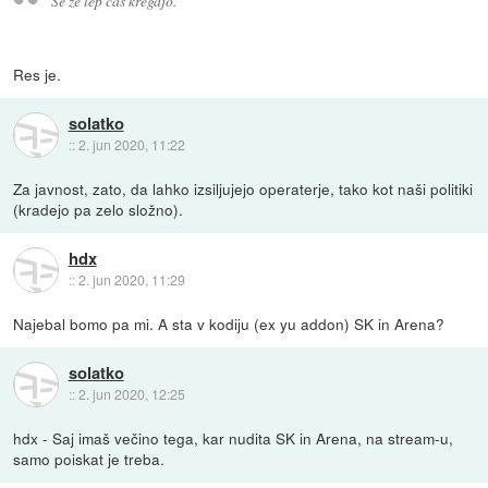
Se že lep čas kregajo.
Res je.
solatko
::
2. jun 2020, 11:22
Za javnost, zato, da lahko izsiljujejo operaterje, tako kot naši politiki
(kradejo pa zelo složno).
hdx
::
2. jun 2020, 11:29
Najebal bomo pa mi. A sta v kodiju (ex yu addon) SK in Arena?
solatko
::
2. jun 2020, 12:25
hdx - Saj imaš večino tega, kar nudita SK in Arena, na stream-u,
samo poiskat je treba.