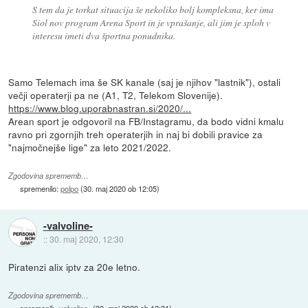
S tem da je torkat situacija še nekoliko bolj kompleksna, ker ima
Siol nov program Arena Sport in je vprašanje, ali jim je sploh v
interesu imeti dva športna ponudnika.
Samo Telemach ima še SK kanale (saj je njihov "lastnik"), ostali
večji operaterji pa ne (A1, T2, Telekom Slovenije).
https://www.blog.uporabnastran.si/2020/...
Arean sport je odgovoril na FB/Instagramu, da bodo vidni kmalu
ravno pri zgornjih treh operaterjih in naj bi dobili pravice za
"najmočnejše lige" za leto 2021/2022.
Zgodovina sprememb…
spremenilo:
polpo
(
30. maj 2020 ob 12:05
)
-valvoline-
::
30. maj 2020, 12:30
Piratenzi alix iptv za 20e letno.
Zgodovina sprememb…
spremenil:
-valvoline-
(
30. maj 2020 ob 12:31
)