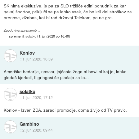
SK nima ekskluzive, je pa za SLO tržišče edini ponudnik za kar
nekaj športov, priključi se pa lahko vsak, če bo kril del stroškov za
prenose, džabas, kot bi rad državni Telekom, pa ne gre.
Zgodovina sprememb…
spremenil:
solatko
(
1. jun 2020 ob 16:40
)
Konlov
::
1. jun 2020, 16:59
Ameriške bedarije, nascar, jajčasta žoga al bowl al kaj je, lahko
gledaš kjerkoli, ti gringosi še plačajo za to...
solatko
::
1. jun 2020, 17:12
Konlov - Izven ZDA, zaradi promocije, doma živijo od TV pravic.
Gambino
::
2. jun 2020, 09:44