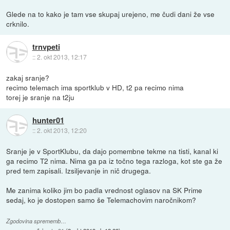
Glede na to kako je tam vse skupaj urejeno, me čudi dani že vse
crknilo.
trnvpeti
::
2. okt 2013, 12:17
zakaj sranje?
recimo telemach ima sportklub v HD, t2 pa recimo nima
torej je sranje na t2ju
hunter01
::
2. okt 2013, 12:20
Sranje je v SportKlubu, da dajo pomembne tekme na tisti, kanal ki
ga recimo T2 nima. Nima ga pa iz točno tega razloga, kot ste ga že
pred tem zapisali. Izsiljevanje in nič drugega.
Me zanima koliko jim bo padla vrednost oglasov na SK Prime
sedaj, ko je dostopen samo še Telemachovim naročnikom?
Zgodovina sprememb…