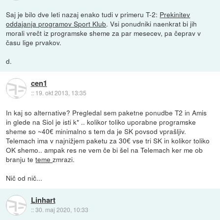
Saj je bilo dve leti nazaj enako tudi v primeru T-2:
Prekinitev
oddajanja programov Sport Klub
. Vsi ponudniki naenkrat bi jih
morali vrečt iz programske sheme za par mesecev, pa čeprav v
času lige prvakov.
d.
cen1
::
19. okt 2013, 13:35
In kaj so alternative? Pregledal sem paketne ponudbe T2 in Amis
in glede na Siol je isti k* .. kolikor toliko uporabne programske
sheme so ~40€ minimalno s tem da je SK povsod vprašljiv.
Telemach ima v najnižjem paketu za 30€ vse tri SK in kolikor toliko
OK shemo.. ampak res ne vem če bi šel na Telemach ker me ob
branju te
teme
zmrazi.
Nič od nič...
Linhart
::
30. maj 2020, 10:33