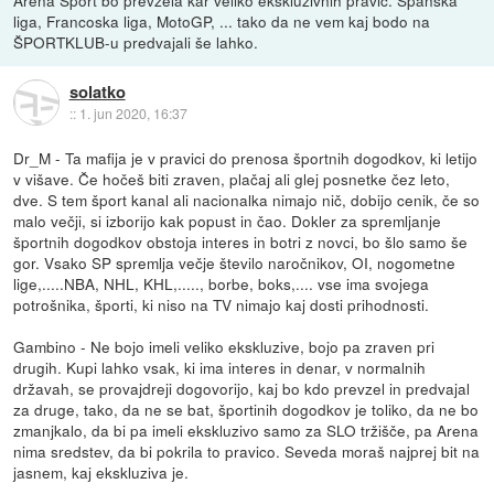
liga, Francoska liga, MotoGP, ... tako da ne vem kaj bodo na
ŠPORTKLUB-u predvajali še lahko.
solatko
::
1. jun 2020, 16:37
Dr_M - Ta mafija je v pravici do prenosa športnih dogodkov, ki letijo
v višave. Če hočeš biti zraven, plačaj ali glej posnetke čez leto,
dve. S tem šport kanal ali nacionalka nimajo nič, dobijo cenik, če so
malo večji, si izborijo kak popust in čao. Dokler za spremljanje
športnih dogodkov obstoja interes in botri z novci, bo šlo samo še
gor. Vsako SP spremlja večje število naročnikov, OI, nogometne
lige,.....NBA, NHL, KHL,....., borbe, boks,.... vse ima svojega
potrošnika, športi, ki niso na TV nimajo kaj dosti prihodnosti.
Gambino - Ne bojo imeli veliko ekskluzive, bojo pa zraven pri
drugih. Kupi lahko vsak, ki ima interes in denar, v normalnih
državah, se provajdreji dogovorijo, kaj bo kdo prevzel in predvajal
za druge, tako, da ne se bat, športinih dogodkov je toliko, da ne bo
zmanjkalo, da bi pa imeli ekskluzivo samo za SLO tržišče, pa Arena
nima sredstev, da bi pokrila to pravico. Seveda moraš najprej bit na
jasnem, kaj ekskluziva je.