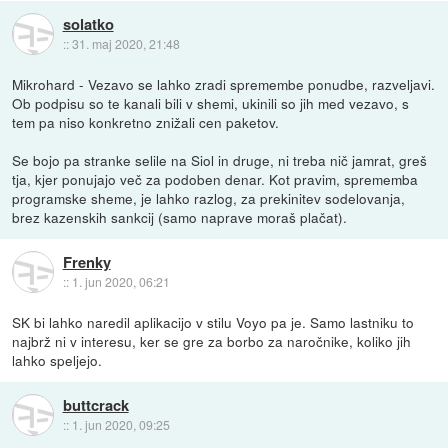
solatko
::
31. maj 2020, 21:48
Mikrohard - Vezavo se lahko zradi spremembe ponudbe, razveljavi.
Ob podpisu so te kanali bili v shemi, ukinili so jih med vezavo, s
tem pa niso konkretno znižali cen paketov.
Se bojo pa stranke selile na Siol in druge, ni treba nič jamrat, greš
tja, kjer ponujajo več za podoben denar. Kot pravim, sprememba
programske sheme, je lahko razlog, za prekinitev sodelovanja,
brez kazenskih sankcij (samo naprave moraš plačat).
Frenky
::
1. jun 2020, 06:21
SK bi lahko naredil aplikacijo v stilu Voyo pa je. Samo lastniku to
najbrž ni v interesu, ker se gre za borbo za naročnike, koliko jih
lahko speljejo.
buttcrack
::
1. jun 2020, 09:25