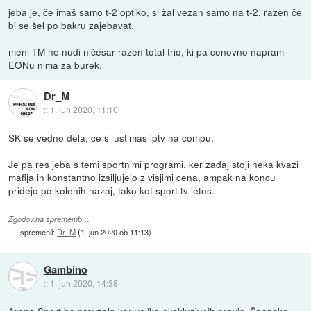
jeba je, če imaš samo t-2 optiko, si žal vezan samo na t-2, razen če
bi se šel po bakru zajebavat.
meni TM ne nudi ničesar razen total trio, ki pa cenovno napram
EONu nima za burek.
Dr_M
::
1. jun 2020, 11:10
SK se vedno dela, ce si ustimas iptv na compu.
Je pa res jeba s temi sportnimi programi, ker zadaj stoji neka kvazi
mafija in konstantno izsiljujejo z visjimi cena, ampak na koncu
pridejo po kolenih nazaj, tako kot sport tv letos.
Zgodovina sprememb…
spremenil:
Dr_M
(
1. jun 2020 ob 11:13
)
Gambino
::
1. jun 2020, 14:38
Arena Sport bo prevzela kar veliko ekskluzivnih pravic. Španska