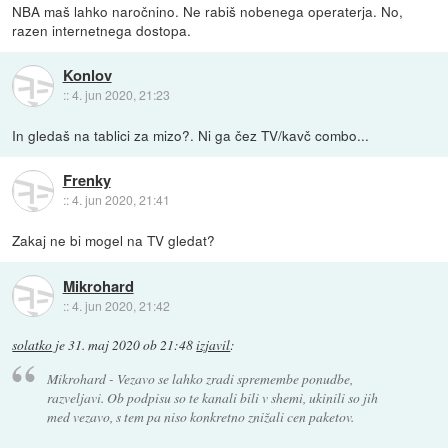
NBA maš lahko naročnino. Ne rabiš nobenega operaterja. No,
razen internetnega dostopa.
Konlov
::
4. jun 2020, 21:23
In gledaš na tablici za mizo?. Ni ga čez TV/kavč combo...
Frenky
::
4. jun 2020, 21:41
Zakaj ne bi mogel na TV gledat?
Mikrohard
::
4. jun 2020, 21:42
solatko
je
31. maj 2020 ob 21:48
izjavil
:
Mikrohard - Vezavo se lahko zradi spremembe ponudbe,
razveljavi. Ob podpisu so te kanali bili v shemi, ukinili so jih
med vezavo, s tem pa niso konkretno znižali cen paketov.