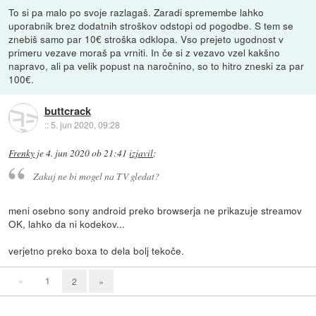
To si pa malo po svoje razlagaš. Zaradi spremembe lahko
uporabnik brez dodatnih stroškov odstopi od pogodbe. S tem se
znebiš samo par 10€ stroška odklopa. Vso prejeto ugodnost v
primeru vezave moraš pa vrniti. In če si z vezavo vzel kakšno
napravo, ali pa velik popust na naročnino, so to hitro zneski za par
100€.
buttcrack
::
5. jun 2020, 09:28
Frenky
je
4. jun 2020 ob 21:41
izjavil
:
Zakaj ne bi mogel na TV gledat?
meni osebno sony android preko browserja ne prikazuje streamov
OK, lahko da ni kodekov...
verjetno preko boxa to dela bolj tekoče.
«
1
2
»