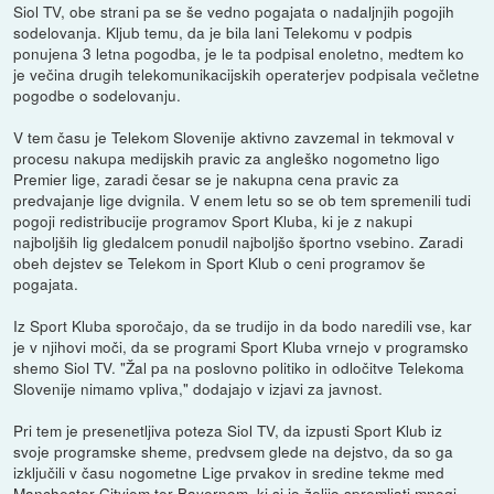
Siol TV, obe strani pa se še vedno pogajata o nadaljnjih pogojih
sodelovanja. Kljub temu, da je bila lani Telekomu v podpis
ponujena 3 letna pogodba, je le ta podpisal enoletno, medtem ko
je večina drugih telekomunikacijskih operaterjev podpisala večletne
pogodbe o sodelovanju.
V tem času je Telekom Slovenije aktivno zavzemal in tekmoval v
procesu nakupa medijskih pravic za angleško nogometno ligo
Premier lige, zaradi česar se je nakupna cena pravic za
predvajanje lige dvignila. V enem letu so se ob tem spremenili tudi
pogoji redistribucije programov Sport Kluba, ki je z nakupi
najboljših lig gledalcem ponudil najboljšo športno vsebino. Zaradi
obeh dejstev se Telekom in Sport Klub o ceni programov še
pogajata.
Iz Sport Kluba sporočajo, da se trudijo in da bodo naredili vse, kar
je v njihovi moči, da se programi Sport Kluba vrnejo v programsko
shemo Siol TV. "Žal pa na poslovno politiko in odločitve Telekoma
Slovenije nimamo vpliva," dodajajo v izjavi za javnost.
Pri tem je presenetljiva poteza Siol TV, da izpusti Sport Klub iz
svoje programske sheme, predvsem glede na dejstvo, da so ga
izključili v času nogometne Lige prvakov in sredine tekme med
Manchester Cityjem ter Bayernom, ki si jo želijo spremljati mnogi