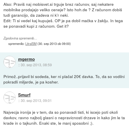
Also: Praviš naj mobisvet.si trguje brez računov, saj nekatere
mobilnike prodajajo veliko ceneje? Isto hoh.de ? Z računom dobiš
tudi garancijo, da zadeva ni k'r neki.
Edit: Ti si vedel kaj kupuješ. OP je pa dobil mačka v žaklju. In tega
se ponavadi kupi z računom. Get it?
Zgodovina sprememb…
spremenilo:
LitralSM
(
30. sep 2013 ob 09:00
)
mgermo
::
30. sep 2013, 08:59
Primož..prijavil bi sodeda, ker ni plačal 20€ davka. To, da so vodilni
pokradli miljarde, je pa kosher.
Smurf
::
30. sep 2013, 09:01
Najvecja ironija je v tem, da so ponavadi tisti, ki iscejo poti okoli
davkov, ravno najbolj glasni o nepravicnosti drzave in kako jim le ta
krade in o tajkunih. Enaki ste, le manj sposobni ;).