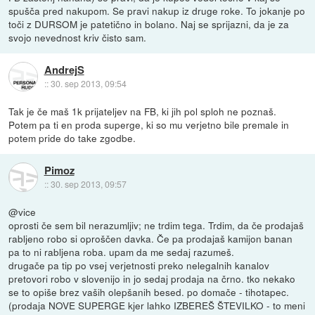
spušča pred nakupom. Se pravi nakup iz druge roke. To jokanje po
toči z DURSOM je patetično in bolano. Naj se sprijazni, da je za
svojo nevednost kriv čisto sam.
AndrejS
::
30. sep 2013, 09:54
Tak je če maš 1k prijateljev na FB, ki jih pol sploh ne poznaš.
Potem pa ti en proda superge, ki so mu verjetno bile premale in
potem pride do take zgodbe.
Pimoz
::
30. sep 2013, 09:57
@vice
oprosti če sem bil nerazumljiv; ne trdim tega. Trdim, da če prodajaš
rabljeno robo si oproščen davka. Če pa prodajaš kamijon banan
pa to ni rabljena roba. upam da me sedaj razumeš.
drugače pa tip po vsej verjetnosti preko nelegalnih kanalov
pretovori robo v slovenijo in jo sedaj prodaja na črno. tko nekako
se to opiše brez vaših olepšanih besed. po domače - tihotapec.
(prodaja NOVE SUPERGE kjer lahko IZBEREŠ ŠTEVILKO - to meni