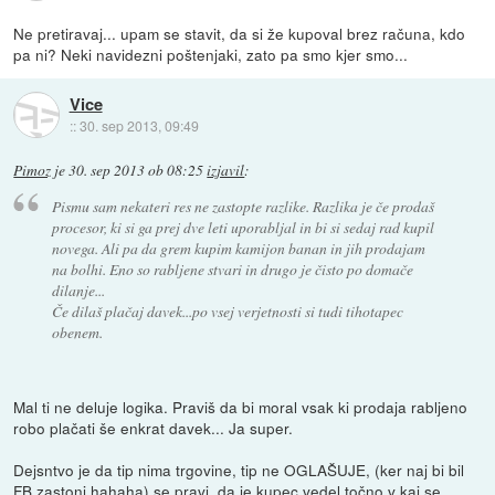
Ne pretiravaj... upam se stavit, da si že kupoval brez računa, kdo
pa ni? Neki navidezni poštenjaki, zato pa smo kjer smo...
Vice
::
30. sep 2013, 09:49
Pimoz
je
30. sep 2013 ob 08:25
izjavil
:
Pismu sam nekateri res ne zastopte razlike. Razlika je če prodaš
procesor, ki si ga prej dve leti uporabljal in bi si sedaj rad kupil
novega. Ali pa da grem kupim kamijon banan in jih prodajam
na bolhi. Eno so rabljene stvari in drugo je čisto po domače
dilanje...
Če dilaš plačaj davek...po vsej verjetnosti si tudi tihotapec
obenem.
Mal ti ne deluje logika. Praviš da bi moral vsak ki prodaja rabljeno
robo plačati še enkrat davek... Ja super.
Dejsntvo je da tip nima trgovine, tip ne OGLAŠUJE, (ker naj bi bil
FB zastonj hahaha) se pravi, da je kupec vedel točno v kaj se