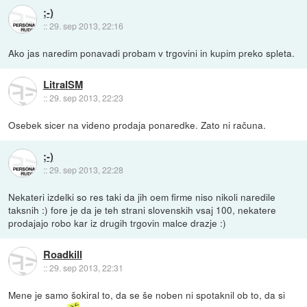
;-)
::
29. sep 2013, 22:16
Ako jas naredim ponavadi probam v trgovini in kupim preko spleta.
LitralSM
::
29. sep 2013, 22:23
Osebek sicer na videno prodaja ponaredke. Zato ni računa.
;-)
::
29. sep 2013, 22:28
Nekateri izdelki so res taki da jih oem firme niso nikoli naredile
taksnih :) fore je da je teh strani slovenskih vsaj 100, nekatere
prodajajo robo kar iz drugih trgovin malce drazje :)
Roadkill
::
29. sep 2013, 22:31
Mene je samo šokiral to, da se še noben ni spotaknil ob to, da si