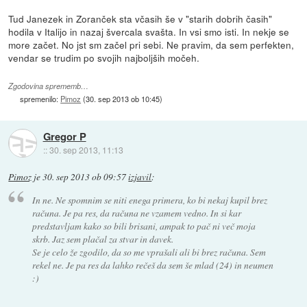
Tud Janezek in Zoranček sta včasih še v "starih dobrih časih"
hodila v Italijo in nazaj švercala svašta. In vsi smo isti. In nekje se
more začet. No jst sm začel pri sebi. Ne pravim, da sem perfekten,
vendar se trudim po svojih najboljših močeh.
Zgodovina sprememb…
spremenilo:
Pimoz
(
30. sep 2013 ob 10:45
)
Gregor P
::
30. sep 2013, 11:13
Pimoz
je
30. sep 2013 ob 09:57
izjavil
:
In ne. Ne spomnim se niti enega primera, ko bi nekaj kupil brez
računa. Je pa res, da računa ne vzamem vedno. In si kar
predstavljam kako so bili brisani, ampak to pač ni več moja
skrb. Jaz sem plačal za stvar in davek.
Se je celo že zgodilo, da so me vprašali ali bi brez računa. Sem
rekel ne. Je pa res da lahko rečeš da sem še mlad (24) in neumen
:)