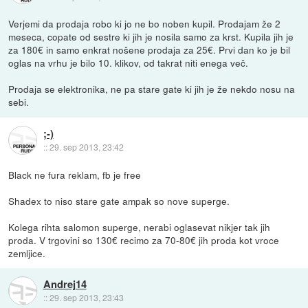
Verjemi da prodaja robo ki jo ne bo noben kupil. Prodajam že 2
meseca, copate od sestre ki jih je nosila samo za krst. Kupila jih je
za 180€ in samo enkrat nošene prodaja za 25€. Prvi dan ko je bil
oglas na vrhu je bilo 10. klikov, od takrat niti enega več.
Prodaja se elektronika, ne pa stare gate ki jih je že nekdo nosu na
sebi.
;-)
::
29. sep 2013, 23:42
Black ne fura reklam, fb je free
Shadex to niso stare gate ampak so nove superge.
Kolega rihta salomon superge, nerabi oglasevat nikjer tak jih
proda. V trgovini so 130€ recimo za 70-80€ jih proda kot vroce
zemljice.
Andrej14
::
29. sep 2013, 23:43