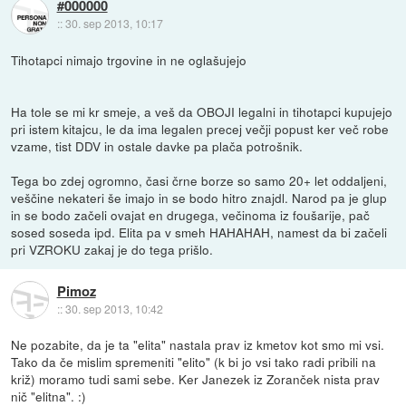
#000000
::
30. sep 2013, 10:17
Tihotapci nimajo trgovine in ne oglašujejo
Ha tole se mi kr smeje, a veš da OBOJI legalni in tihotapci kupujejo
pri istem kitajcu, le da ima legalen precej večji popust ker več robe
vzame, tist DDV in ostale davke pa plača potrošnik.
Tega bo zdej ogromno, časi črne borze so samo 20+ let oddaljeni,
veščine nekateri še imajo in se bodo hitro znajdl. Narod pa je glup
in se bodo začeli ovajat en drugega, večinoma iz foušarije, pač
sosed soseda ipd. Elita pa v smeh HAHAHAH, namest da bi začeli
pri VZROKU zakaj je do tega prišlo.
Pimoz
::
30. sep 2013, 10:42
Ne pozabite, da je ta "elita" nastala prav iz kmetov kot smo mi vsi.
Tako da če mislim spremeniti "elito" (k bi jo vsi tako radi pribili na
križ) moramo tudi sami sebe. Ker Janezek iz Zoranček nista prav
nič "elitna". :)