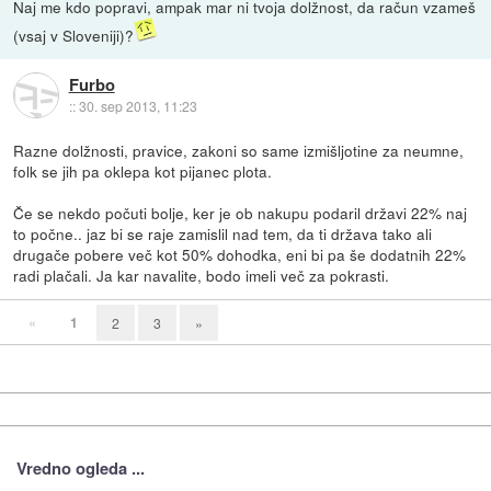
Naj me kdo popravi, ampak mar ni tvoja dolžnost, da račun vzameš
(vsaj v Sloveniji)?
Furbo
::
30. sep 2013, 11:23
Razne dolžnosti, pravice, zakoni so same izmišljotine za neumne,
folk se jih pa oklepa kot pijanec plota.
Če se nekdo počuti bolje, ker je ob nakupu podaril državi 22% naj
to počne.. jaz bi se raje zamislil nad tem, da ti država tako ali
drugače pobere več kot 50% dohodka, eni bi pa še dodatnih 22%
radi plačali. Ja kar navalite, bodo imeli več za pokrasti.
«
1
2
3
»
Vredno ogleda ...