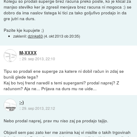
Kolegu so prodali superge brez racuna preko poste, ko je klical za
manjso stevilko ker je zgresil menjava brez racuna ni mogoca :) se
dobro da ima naslov tistega ki tici za tako goljufivo prodajo in da
gre jutri na durs.
Pazite kje kupujete ;)
zaklenil:
dzinks63
(
4. okt 2013 ob 20:35
)
M-XXXX
::
29. sep 2013, 22:10
Tipu so prodali ene superge za katere ni dobil račun in zdaj se
buniš glede tega?
Kaj bo tvoj frend naredil s temi supergami? prodal naprej? Z
računom? Aja ne... Prijava na durs mu ne uide...
;-)
::
29. sep 2013, 22:12
Nebo prodal naprej, prav mu niso zaj pa prodajo tajijo.
Objavil sem pac zato ker me zanima kaj vi mislite o takih trgovinah