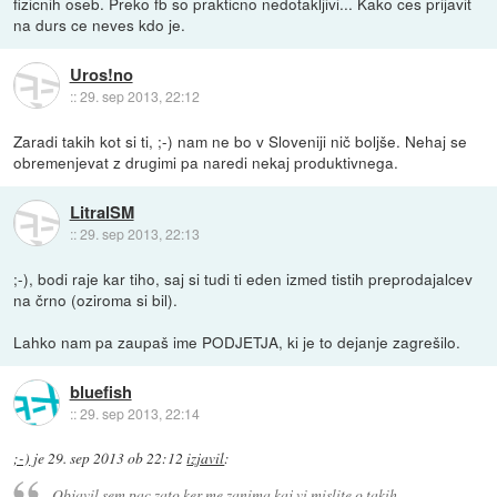
fizicnih oseb. Preko fb so prakticno nedotakljivi... Kako ces prijavit
na durs ce neves kdo je.
Uros!no
::
29. sep 2013, 22:12
Zaradi takih kot si ti, ;-) nam ne bo v Sloveniji nič boljše. Nehaj se
obremenjevat z drugimi pa naredi nekaj produktivnega.
LitralSM
::
29. sep 2013, 22:13
;-), bodi raje kar tiho, saj si tudi ti eden izmed tistih preprodajalcev
na črno (oziroma si bil).
Lahko nam pa zaupaš ime PODJETJA, ki je to dejanje zagrešilo.
bluefish
::
29. sep 2013, 22:14
;-)
je
29. sep 2013 ob 22:12
izjavil
:
Objavil sem pac zato ker me zanima kaj vi mislite o takih