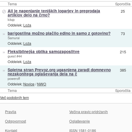
Tema
Sporočila
⊘
Ali je napenjanje teniških loparjev in preprodaja
25
artiklov delo na črno?
kitajc
Oddelek:
Loža
»
bar/gostilna možno plačilo edino in samo z gotovino?
73
Samurai
Oddelek:
Loža
»
Fleksibilnejša oblika samozaposlitve
215
guest #44
Oddelek:
Loža
»
Spletna stran Prevoz.org ugasnjena zaradi domnevno
385
nezakonitega oglaševanja dela na č
poweroff
Oddelek:
Novice
/
NWO
Tema
Sporočila
Več podobnih tem
Pravila
Večina pravic pridržanih
Odgovornost
Oglaševanje
Kontakt
ISSN 1581-0186