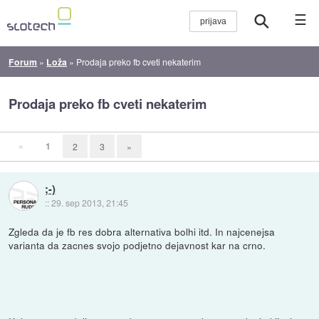
☰
Forum
»
Loža
»
Prodaja preko fb cveti nekaterim
Prodaja preko fb cveti nekaterim
«
1
2
3
»
;-)
::
29. sep 2013, 21:45
Zgleda da je fb res dobra alternativa bolhi itd. In najcenejsa
varianta da zacnes svojo podjetno dejavnost kar na crno.