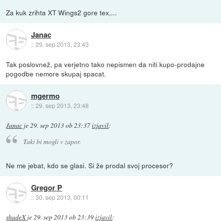
Za kuk zrihta XT Wings2 gore tex,...
Janac
::
29. sep 2013, 23:43
Tak poslovnež, pa verjetno tako nepismen da niti kupo-prodajne
pogodbe nemore skupaj spacat.
mgermo
::
29. sep 2013, 23:48
Janac
je
29. sep 2013 ob 23:37
izjavil
:
Taki bi mogli v zapor.
Ne me jebat, kdo se glasi. Si že prodal svoj procesor?
Gregor P
::
30. sep 2013, 00:11
shadeX
je
29. sep 2013 ob 23:39
izjavil
: