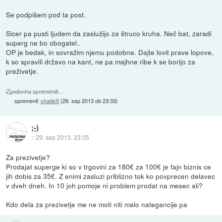
Se podpišem pod ta post.
Sicer pa pusti ljudem da zaslužijo za štruco kruha. Neč bat, zaradi
superg ne bo obogatel..
OP je bedak, in sovražim njemu podobne. Dajte lovit prave lopove,
k so spravili državo na kant, ne pa majhne ribe k se borijo za
preživetje.
Zgodovina sprememb…
spremenil:
shadeX
(
29. sep 2013 ob 23:33
)
;-)
::
29. sep 2013, 23:35
Za prezivetje?
Prodajat superge ki so v trgovini za 180€ za 100€ je fajn biznis ce
jih dobis za 35€. Z enimi zasluzi priblizno tok ko povprecen delavec
v dveh dneh. In 10 joh pomoje ni problem prodat na mesec ali?
Kdo dela za prezivetje me ne moti niti malo nategancije pa