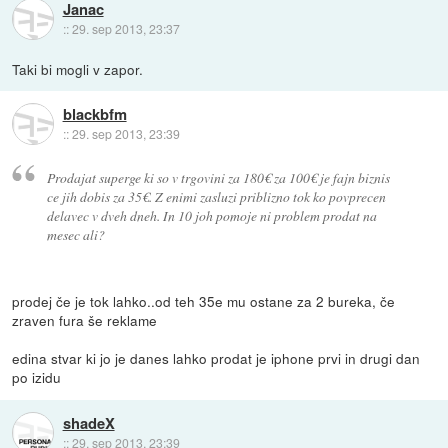
Janac
::
29. sep 2013, 23:37
Taki bi mogli v zapor.
blackbfm
::
29. sep 2013, 23:39
Prodajat superge ki so v trgovini za 180€ za 100€ je fajn biznis
ce jih dobis za 35€. Z enimi zasluzi priblizno tok ko povprecen
delavec v dveh dneh. In 10 joh pomoje ni problem prodat na
mesec ali?
prodej če je tok lahko..od teh 35e mu ostane za 2 bureka, če
zraven fura še reklame
edina stvar ki jo je danes lahko prodat je iphone prvi in drugi dan
po izidu
shadeX
::
29. sep 2013, 23:39