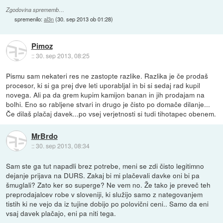
Zgodovina sprememb…
spremenilo:
al3n
(
30. sep 2013 ob 01:28
)
Pimoz
::
30. sep 2013, 08:25
Pismu sam nekateri res ne zastopte razlike. Razlika je če prodaš
procesor, ki si ga prej dve leti uporabljal in bi si sedaj rad kupil
novega. Ali pa da grem kupim kamijon banan in jih prodajam na
bolhi. Eno so rabljene stvari in drugo je čisto po domače dilanje...
Če dilaš plačaj davek...po vsej verjetnosti si tudi tihotapec obenem.
MrBrdo
::
30. sep 2013, 08:34
Sam ste ga tut napadli brez potrebe, meni se zdi čisto legitimno
dejanje prijava na DURS. Zakaj bi mi plačevali davke oni bi pa
šmuglali? Zato ker so superge? Ne vem no. Že tako je preveč teh
preprodajalcev robe v sloveniji, ki služijo samo z nategovanjem
tistih ki ne vejo da iz tujine dobijo po polovični ceni.. Samo da eni
vsaj davek plačajo, eni pa niti tega.