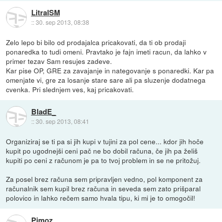
LitralSM
::
30. sep 2013, 08:38
Zelo lepo bi bilo od prodajalca pricakovati, da ti ob prodaji
ponaredka to tudi omeni. Pravtako je fajn imeti racun, da lahko v
primer tezav Sam resujes zadeve.
Kar pise OP, GRE za zavajanje in nategovanje s ponaredki. Kar pa
omenjate vi, gre za losanje stare sare ali pa sluzenje dodatnega
cvenka. Pri slednjem ves, kaj pricakovati.
BladE_
::
30. sep 2013, 08:41
Organiziraj se ti pa si jih kupi v tujini za pol cene... kdor jih hoče
kupit po ugodnejši ceni pač ne bo dobil računa, če jih pa želiš
kupiti po ceni z računom je pa to tvoj problem in se ne pritožuj.
Za posel brez računa sem pripravljen vedno, pol komponent za
računalnik sem kupil brez računa in seveda sem zato prišparal
polovico in lahko rečem samo hvala tipu, ki mi je to omogočil!
Pimoz