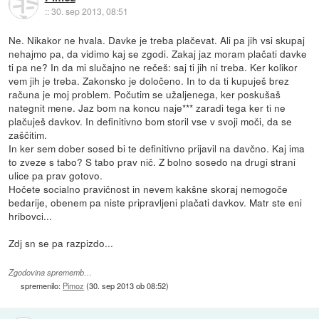
::
30. sep 2013, 08:51
Ne. Nikakor ne hvala. Davke je treba plačevat. Ali pa jih vsi skupaj
nehajmo pa, da vidimo kaj se zgodi. Zakaj jaz moram plačati davke
ti pa ne? In da mi slučajno ne rečeš: saj ti jih ni treba. Ker kolikor
vem jih je treba. Zakonsko je določeno. In to da ti kupuješ brez
računa je moj problem. Počutim se užaljenega, ker poskušaš
nategnit mene. Jaz bom na koncu naje*** zaradi tega ker ti ne
plačuješ davkov. In definitivno bom storil vse v svoji moči, da se
zaščitim.
In ker sem dober sosed bi te definitivno prijavil na davčno. Kaj ima
to zveze s tabo? S tabo prav nič. Z bolno sosedo na drugi strani
ulice pa prav gotovo.
Hočete socialno pravičnost in nevem kakšne skoraj nemogoče
bedarije, obenem pa niste pripravljeni plačati davkov. Matr ste eni
hribovci...
Zdj sn se pa razpizdo...
Zgodovina sprememb…
spremenilo:
Pimoz
(
30. sep 2013 ob 08:52
)