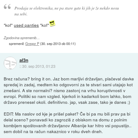
Prodaja se elektronika, ne pa stare gate ki jih je že nekdo nosu
na sebi.
*kof*
used panties
*kof*
Zgodovina sprememb…
spremenil:
Gregor P
(
30. sep 2013 ob 00:11
)
al3n
::
30. sep 2013, 01:23
Brez računa? bring it on. Jaz bom marljivi državljan, plačeval davke
spredaj in zadaj, medtem ko odgovorni za te stvari sami utajajo kot
zmešani. A ste normalni? nismo zastonj na vrhu koruptivnosti v
evropi. Politiki so nam vzgled. kjerkoli in kadarkoli bom lahko, bom
državo prenesel okoli. definitivno. jap, vsak zase, tako je danes ;)
EDIT: Ma naslov od kje je prišel paket? Če bi pa mu bili prav pa bi
delal sceno? ponavadi ko zagroziš z obiskom na domu z polnim
kombijem spoštovanih državljanov Albanije kar hitro vsi popustijo..
sem dobil na ta račun nakaznico v roku dveh dneh.