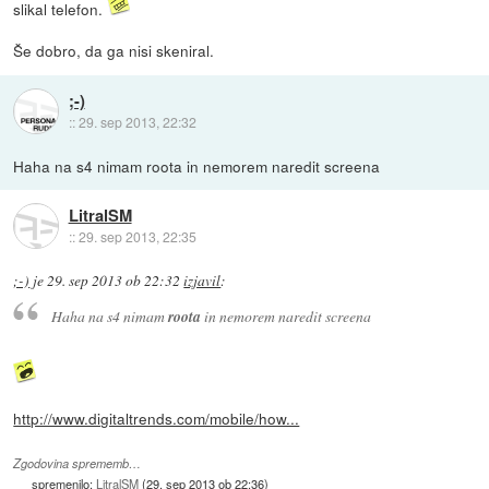
slikal telefon.
Še dobro, da ga nisi skeniral.
;-)
::
29. sep 2013, 22:32
Haha na s4 nimam roota in nemorem naredit screena
LitralSM
::
29. sep 2013, 22:35
;-)
je
29. sep 2013 ob 22:32
izjavil
:
Haha na s4 nimam
roota
in nemorem naredit screena
http://www.digitaltrends.com/mobile/how...
Zgodovina sprememb…
spremenilo:
LitralSM
(
29. sep 2013 ob 22:36
)