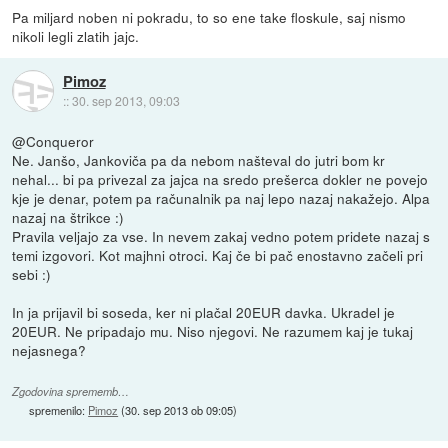
Pa miljard noben ni pokradu, to so ene take floskule, saj nismo
nikoli legli zlatih jajc.
Pimoz
::
30. sep 2013, 09:03
@Conqueror
Ne. Janšo, Jankoviča pa da nebom našteval do jutri bom kr
nehal... bi pa privezal za jajca na sredo prešerca dokler ne povejo
kje je denar, potem pa računalnik pa naj lepo nazaj nakažejo. Alpa
nazaj na štrikce :)
Pravila veljajo za vse. In nevem zakaj vedno potem pridete nazaj s
temi izgovori. Kot majhni otroci. Kaj če bi pač enostavno začeli pri
sebi :)
In ja prijavil bi soseda, ker ni plačal 20EUR davka. Ukradel je
20EUR. Ne pripadajo mu. Niso njegovi. Ne razumem kaj je tukaj
nejasnega?
Zgodovina sprememb…
spremenilo:
Pimoz
(
30. sep 2013 ob 09:05
)