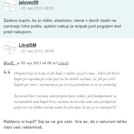
jalovec09
::
30. sep 2013, 08:55
Zadevo kupim, ko jo vidim, stestiram, mene v danih časih ne
zanimajo hitre pošte, spletni nakup ja ampak pod pogojem test
pred nakupom.
LitralSM
::
30. sep 2013, 08:58
BladE_
je
30. sep 2013 ob 08:41
izjavil
:
Organiziraj se ti pa si jih kupi v tujini za pol cene... kdor jih hoče
kupit po ugodnejši ceni pač ne bo dobil računa, če jih pa želiš
kupiti po ceni z računom je pa to tvoj problem in se ne pritožuj.
Za posel brez računa sem pripravljen vedno, pol komponent za
računalnik sem kupil brez računa in seveda sem zato prišparal
polovico in lahko rečem samo hvala tipu, ki mi je to omogočil!
Rabljeno si kupil? Saj se ne gre zato. Gre se, da z računom lahko
robo celo reklamiraš.