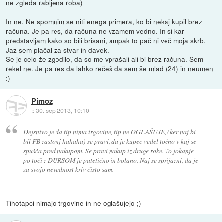
ne zgleda rabljena roba)
In ne. Ne spomnim se niti enega primera, ko bi nekaj kupil brez
računa. Je pa res, da računa ne vzamem vedno. In si kar
predstavljam kako so bili brisani, ampak to pač ni več moja skrb.
Jaz sem plačal za stvar in davek.
Se je celo že zgodilo, da so me vprašali ali bi brez računa. Sem
rekel ne. Je pa res da lahko rečeš da sem še mlad (24) in neumen
:)
Pimoz
::
30. sep 2013, 10:10
Dejsntvo je da tip nima trgovine, tip ne OGLAŠUJE, (ker naj bi
bil FB zastonj hahaha) se pravi, da je kupec vedel točno v kaj se
spušča pred nakupom. Se pravi nakup iz druge roke. To jokanje
po toči z DURSOM je patetično in bolano. Naj se sprijazni, da je
za svojo nevednost kriv čisto sam.
Tihotapci nimajo trgovine in ne oglašujejo ;)