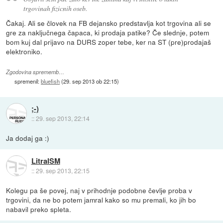
trgovinah fizicnih oseb.
Čakaj. Ali se človek na FB dejansko predstavlja kot trgovina ali se
gre za naključnega čapaca, ki prodaja patike? Če slednje, potem
bom kuj dal prijavo na DURS zoper tebe, ker na ST (pre)prodajaš
elektroniko.
Zgodovina sprememb…
spremenil:
bluefish
(
29. sep 2013 ob 22:15
)
;-)
::
29. sep 2013, 22:14
Ja dodaj ga :)
LitralSM
::
29. sep 2013, 22:15
Kolegu pa še povej, naj v prihodnje podobne čevlje proba v
trgovini, da ne bo potem jamral kako so mu premali, ko jih bo
nabavil preko spleta.