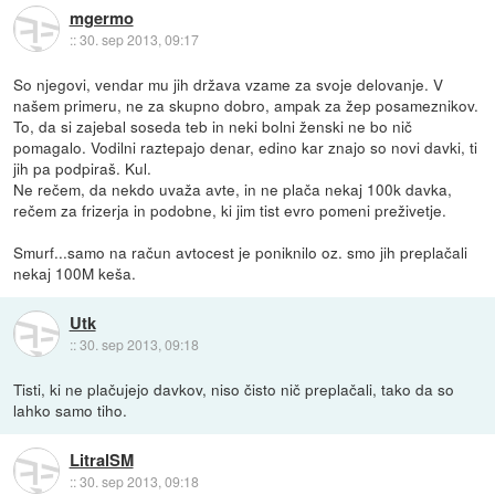
mgermo
::
30. sep 2013, 09:17
So njegovi, vendar mu jih država vzame za svoje delovanje. V
našem primeru, ne za skupno dobro, ampak za žep posameznikov.
To, da si zajebal soseda teb in neki bolni ženski ne bo nič
pomagalo. Vodilni raztepajo denar, edino kar znajo so novi davki, ti
jih pa podpiraš. Kul.
Ne rečem, da nekdo uvaža avte, in ne plača nekaj 100k davka,
rečem za frizerja in podobne, ki jim tist evro pomeni preživetje.
Smurf...samo na račun avtocest je poniknilo oz. smo jih preplačali
nekaj 100M keša.
Utk
::
30. sep 2013, 09:18
Tisti, ki ne plačujejo davkov, niso čisto nič preplačali, tako da so
lahko samo tiho.
LitralSM
::
30. sep 2013, 09:18