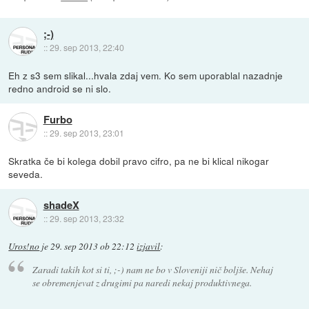
;-)
::
29. sep 2013, 22:40
Eh z s3 sem slikal...hvala zdaj vem. Ko sem uporablal nazadnje
redno android se ni slo.
Furbo
::
29. sep 2013, 23:01
Skratka če bi kolega dobil pravo cifro, pa ne bi klical nikogar
seveda.
shadeX
::
29. sep 2013, 23:32
Uros!no
je
29. sep 2013 ob 22:12
izjavil
:
Zaradi takih kot si ti, ;-) nam ne bo v Sloveniji nič boljše. Nehaj
se obremenjevat z drugimi pa naredi nekaj produktivnega.