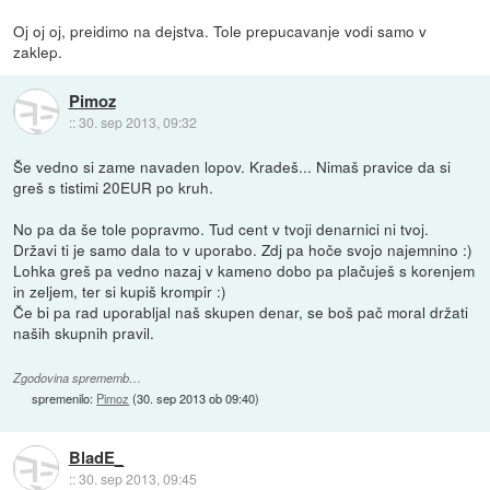
Oj oj oj, preidimo na dejstva. Tole prepucavanje vodi samo v
zaklep.
Pimoz
::
30. sep 2013, 09:32
Še vedno si zame navaden lopov. Kradeš... Nimaš pravice da si
greš s tistimi 20EUR po kruh.
No pa da še tole popravmo. Tud cent v tvoji denarnici ni tvoj.
Državi ti je samo dala to v uporabo. Zdj pa hoče svojo najemnino :)
Lohka greš pa vedno nazaj v kameno dobo pa plačuješ s korenjem
in zeljem, ter si kupiš krompir :)
Če bi pa rad uporabljal naš skupen denar, se boš pač moral držati
naših skupnih pravil.
Zgodovina sprememb…
spremenilo:
Pimoz
(
30. sep 2013 ob 09:40
)
BladE_
::
30. sep 2013, 09:45