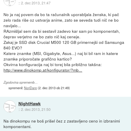
::
2. dec 2013, 21:47
No ja naj povem da bo ta računalnik uporabljala ženska, ki pač
zelo rada riše oz ustvarja anime, zato se seveda tudi nič ne bo
navijalo...
RAzmišljal sem da bi sestavil zadevo kar sam po komponentah,
čeprav verjetno ne bo zato nič kaj ceneje.
Zakaj je SSD disk Crucial M500 120 GB primernejši od Samsunga
840 EVO?
Katere znamke (MSI, Gigabyte, Asus...) naj bi bil ram in katere
znamke priporočate grafično kartico?
Okvirna konfiguracija naj bi torej bila približno takšna:
http://www.dinokomp.at/konfigurator/?mb...
Zgodovina sprememb…
spremenil:
NoriDare
(
2. dec 2013 ob 21:49
)
NightHawk
::
2. dec 2013, 21:50
Na dinokompu ne boš prišel čez z zastavljeno ceno in izbranimi
komponentami.