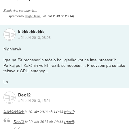
Zgodovina sprememb…
spremenilo:
NightHawk
(
20. okt 2013 ob 23:14
)
klkkkkkkkkkk
::
21. okt 2013, 08:08
Nighhawk
Igre na FX procesorjih tečejo bolj gladko kot na intel prcesorjih...
Pa kaj pol! Kakšnih velkih razlik se neobčuti... Predvsem pa so take
težave z GPU lantency...
Lp
Dex12
::
21. okt 2013, 15:21
klkkkkkkkkkk
je
20. okt 2013 ob 14:58
izjavil
:
Dex12
je
20. okt 2013 ob 14:33
izjavil
: