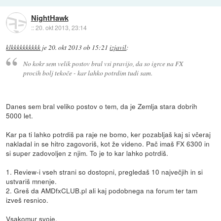
NightHawk
::
20. okt 2013, 23:14
klkkkkkkkkkk
je
20. okt 2013 ob 15:21
izjavil
:
No kokr sem velik postov bral vsi pravijo, da so igrce na FX
procih bolj tekoče - kar lahko potrdim tudi sam.
Danes sem bral veliko postov o tem, da je Zemlja stara dobrih
5000 let.
Kar pa ti lahko potrdiš pa raje ne bomo, ker pozabljaš kaj si včeraj
nakladal in se hitro zagovoriš, kot že videno. Pač imaš FX 6300 in
si super zadovoljen z njim. To je to kar lahko potrdiš.
1. Review-i vseh strani so dostopni, pregledaš 10 največjih in si
ustvariš mnenje.
2. Greš da AMDfxCLUB.pl ali kaj podobnega na forum ter tam
izveš resnico.
Vsakomur svoje.