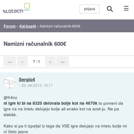
☰
Forum
»
Kaj kupiti
»
Namizni računalnik 600€
Namizni računalnik 600€
7
/ 9
««
«
»
»»
Sergio4
::
20. okt 2013, 16:17
@fr4nc
to pomeni da
ni igre ki bi na 8320 delovala bolje kot na 4670k
igre na na intelu delujejo bolje ali enako kot na amd-ju. Ne pa
slabše.
Kako si pa ti izpeljal iz tega da VSE igre delujejo na intelu bolje mi
ni čisto jasno