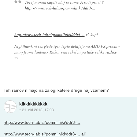
Torej morem kupiti zdaj še rame. A so ti pravi ?
http://www.tech-lab.si/pomnilniki/ddr3-
...
http://www.tech-lab.si/pomnilniki/ddr3-...
x2 kupi
Nighthawk ni res glede iger, lepše delujejo na AMD FX procih -
manj frame lantenc- Kakor sem rekel ni pa take velike razlike
to...
Teh ramov nimajo na zalogi katere druge naj vzamem?
klkkkkkkkkkk
::
21. okt 2013, 17:03
http://www.tech-lab.si/pomnilniki/ddr3-...
http://www.tech-lab.si/pomnilniki/ddr3-...
ali