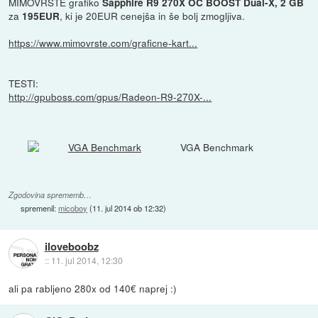
MIMOVRSTE grafiko
Sapphire R9 270X OC BOOST Dual-X, 2 GB
za
, ki je 20EUR cenejša in še bolj zmogljiva.
195EUR
https://www.mimovrste.com/graficne-kart...
TESTI:
http://gpuboss.com/gpus/Radeon-R9-270X-...
VGA Benchmark
Zgodovina sprememb…
spremenil:
micoboy
(
11. jul 2014 ob 12:32
)
iloveboobz
::
11. jul 2014, 12:30
ali pa rabljeno 280x od 140€ naprej :)