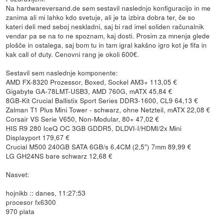
Na hardwareversand.de sem sestavil naslednjo konfiguracijo in me
zanima ali mi lahko kdo svetuje, ali je ta izbira dobra ter, če so
kateri deli med seboj neskladni, saj bi rad imel soliden računalnik
vendar pa se na to ne spoznam, kaj dosti. Prosim za mnenja glede
plošče in ostalega, saj bom tu in tam igral kakšno igro kot je fifa in
kak call of duty. Cenovni rang je okoli 600€.
Sestavil sem naslednje komponente:
AMD FX-8320 Prozessor, Boxed, Sockel AM3+ 113,05 €
Gigabyte GA-78LMT-USB3, AMD 760G, mATX 45,84 €
8GB-Kit Crucial Ballistix Sport Series DDR3-1600, CL9 64,13 €
Zalman T1 Plus Mini Tower - schwarz, ohne Netzteil, mATX 22,08 €
Corsair VS Serie V650, Non-Modular, 80+ 47,02 €
HIS R9 280 IceQ OC 3GB GDDR5, DLDVI-I/HDMI/2x Mini
Displayport 179,67 €
Crucial M500 240GB SATA 6GB/s 6,4CM (2,5") 7mm 89,99 €
LG GH24NS bare schwarz 12,68 €
Nasvet:
hojnikb :: danes, 11:27:53
procesor fx6300
970 plata