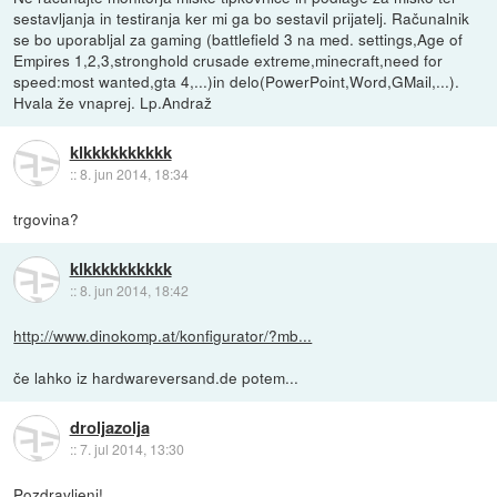
sestavljanja in testiranja ker mi ga bo sestavil prijatelj. Računalnik
se bo uporabljal za gaming (battlefield 3 na med. settings,Age of
Empires 1,2,3,stronghold crusade extreme,minecraft,need for
speed:most wanted,gta 4,...)in delo(PowerPoint,Word,GMail,...).
Hvala že vnaprej. Lp.Andraž
klkkkkkkkkkk
::
8. jun 2014, 18:34
trgovina?
klkkkkkkkkkk
::
8. jun 2014, 18:42
http://www.dinokomp.at/konfigurator/?mb...
če lahko iz hardwareversand.de potem...
droljazolja
::
7. jul 2014, 13:30
Pozdravljeni!