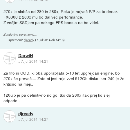
270x je slabša od 280 in 280x, Reku je največ P/P za ta denar.
FX6300 z 280x mu bo dal več performance.
Z večjim SSDjem pa nekega FPS boosta ne bo videl.
Zgodovina sprememb…
spremenil:
djready
(
7. jul 2014 ob 14:16
)
DarwiN
::
7. jul 2014, 14:21
Za fifo in COD, ki oba uporabljata 5-10 let upgrejdan engine, bo
270x še preveč.... Zato bi jest raje vzel 512Gb diska, ker 240 je že
kritično na meji..
120Gb je pa definitivno no go, tko da 280x itak prej ko slej
odpade..
djready
::
7. jul 2014, 14:27