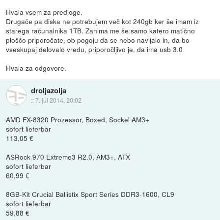
Hvala vsem za predloge.
Drugače pa diska ne potrebujem več kot 240gb ker še imam iz
starega računalnika 1TB. Zanima me še samo katero matično
ploščo priporočate, ob pogoju da se nebo navijalo in, da bo
vseskupaj delovalo vredu, priporočljivo je, da ima usb 3.0
Hvala za odgovore.
droljazolja
::
7. jul 2014, 20:02
AMD FX-8320 Prozessor, Boxed, Sockel AM3+
sofort lieferbar
113,05 €
ASRock 970 Extreme3 R2.0, AM3+, ATX
sofort lieferbar
60,99 €
8GB-Kit Crucial Ballistix Sport Series DDR3-1600, CL9
sofort lieferbar
59,88 €