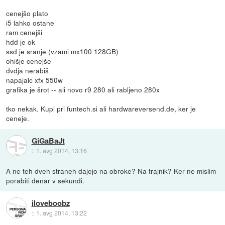
cenejšo plato
i5 lahko ostane
ram cenejši
hdd je ok
ssd je sranje (vzami mx100 128GB)
ohišje cenejše
dvdja nerabiš
napajalc xfx 550w
grafika je šrot -- ali novo r9 280 ali rabljeno 280x
tko nekak. Kupi pri funtech.si ali hardwareversend.de, ker je
ceneje.
GiGaBaJt
::
1. avg 2014, 13:16
A ne teh dveh straneh dajejo na obroke? Na trajnik? Ker ne mislim
porabiti denar v sekundi.
iloveboobz
::
1. avg 2014, 13:22