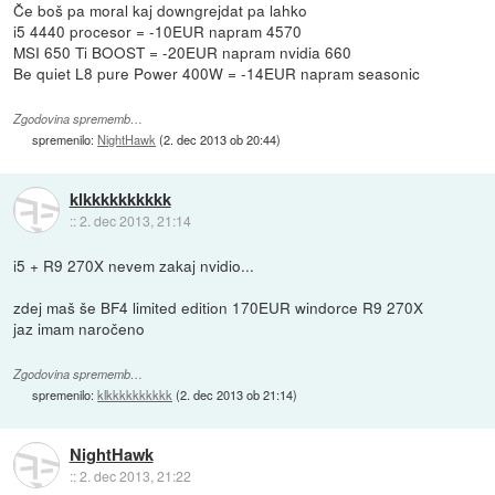
Če boš pa moral kaj downgrejdat pa lahko
i5 4440 procesor = -10EUR napram 4570
MSI 650 Ti BOOST = -20EUR napram nvidia 660
Be quiet L8 pure Power 400W = -14EUR napram seasonic
Zgodovina sprememb…
spremenilo:
NightHawk
(
2. dec 2013 ob 20:44
)
klkkkkkkkkkk
::
2. dec 2013, 21:14
i5 + R9 270X nevem zakaj nvidio...
zdej maš še BF4 limited edition 170EUR windorce R9 270X
jaz imam naročeno
Zgodovina sprememb…
spremenilo:
klkkkkkkkkkk
(
2. dec 2013 ob 21:14
)
NightHawk
::
2. dec 2013, 21:22