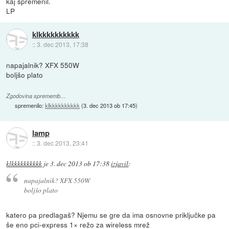
kaj spremenil.
LP
klkkkkkkkkkk
::
3. dec 2013, 17:38
napajalnik? XFX 550W
boljšo plato
Zgodovina sprememb…
spremenilo:
klkkkkkkkkkk
(
3. dec 2013 ob 17:45
)
lamp
::
3. dec 2013, 23:41
klkkkkkkkkkk
je
3. dec 2013 ob 17:38
izjavil
:
napajalnik? XFX 550W
boljšo plato
katero pa predlagaš? Njemu se gre da ima osnovne priključke pa
še eno pci-express 1× režo za wireless mrež