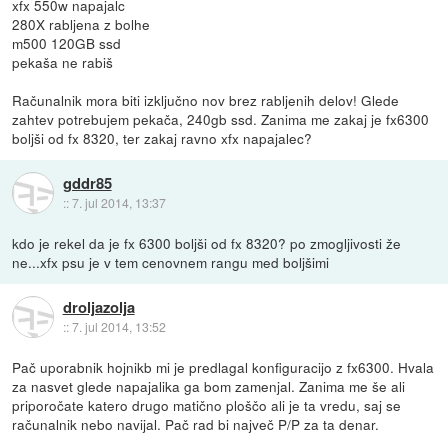
xfx 550w napajalc
280X rabljena z bolhe
m500 120GB ssd
pekaša ne rabiš
Računalnik mora biti izključno nov brez rabljenih delov! Glede
zahtev potrebujem pekača, 240gb ssd. Zanima me zakaj je fx6300
boljši od fx 8320, ter zakaj ravno xfx napajalec?
gddr85
::
7. jul 2014, 13:37
kdo je rekel da je fx 6300 boljši od fx 8320? po zmogljivosti že
ne...xfx psu je v tem cenovnem rangu med boljšimi
droljazolja
::
7. jul 2014, 13:52
Pač uporabnik hojnikb mi je predlagal konfiguracijo z fx6300. Hvala
za nasvet glede napajalika ga bom zamenjal. Zanima me še ali
priporočate katero drugo matično ploščo ali je ta vredu, saj se
računalnik nebo navijal. Pač rad bi največ P/P za ta denar.