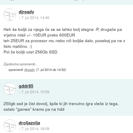
djready
::
7. jul 2014, 14:46
Heh še boljš za njega če se se lahko bolj stegne :P, drugače pa
vrjetno misli +/- 10EUR preko 600EUR
teh 25EUR za procesor mu nebo nič boljše dalo, posebaj pa ne z
tisto matično. :)
Pol že boljš vzet 256Gb SSD.
Zgodovina sprememb…
spremenil:
djready
(
7. jul 2014 ob 14:52
)
gddr85
::
7. jul 2014, 15:09
250gb ssd je čist dovolj, špile ki jih trenutno igra vleče iz tega,
ostalo "games" kramo pa na hdd
droljazolja
::
7. jul 2014, 18:09