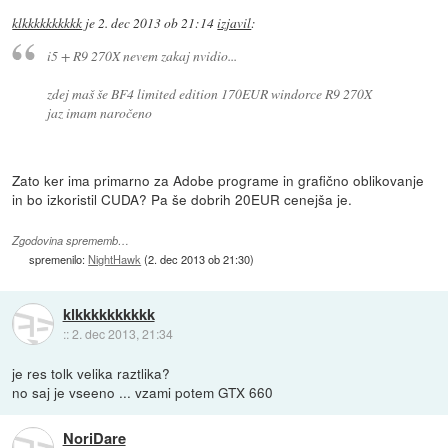
klkkkkkkkkkk
je
2. dec 2013 ob 21:14
izjavil
:
i5 + R9 270X nevem zakaj nvidio...
zdej maš še BF4 limited edition 170EUR windorce R9 270X
jaz imam naročeno
Zato ker ima primarno za Adobe programe in grafično oblikovanje
in bo izkoristil CUDA? Pa še dobrih 20EUR cenejša je.
Zgodovina sprememb…
spremenilo:
NightHawk
(
2. dec 2013 ob 21:30
)
klkkkkkkkkkk
::
2. dec 2013, 21:34
je res tolk velika raztlika?
no saj je vseeno ... vzami potem GTX 660
NoriDare