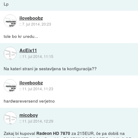
Lp
iloveboobz
::
7. jul 2014, 20:23
tole bo kr uredu...
AcEix11
::
11. jul 2014, 11:15
Na kateri strani je sestavljena ta konfiguracija??
iloveboobz
::
11. jul 2014, 11:23
hardwareversend verjetno
micoboy
::
11. jul 2014, 12:29
Zakaj bi kupoval
za 215EUR, če pa dobiš na
Radeon HD 7870