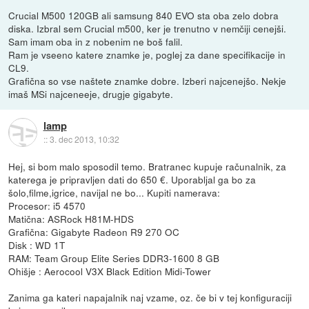
Crucial M500 120GB ali samsung 840 EVO sta oba zelo dobra
diska. Izbral sem Crucial m500, ker je trenutno v nemčiji cenejši.
Sam imam oba in z nobenim ne boš falil.
Ram je vseeno katere znamke je, poglej za dane specifikacije in
CL9.
Grafična so vse naštete znamke dobre. Izberi najcenejšo. Nekje
imaš MSi najceneeje, drugje gigabyte.
lamp
::
3. dec 2013, 10:32
Hej, si bom malo sposodil temo. Bratranec kupuje računalnik, za
katerega je pripravljen dati do 650 €. Uporabljal ga bo za
šolo,filme,igrice, navijal ne bo... Kupiti namerava:
Procesor: i5 4570
Matična: ASRock H81M-HDS
Grafična: Gigabyte Radeon R9 270 OC
Disk : WD 1T
RAM: Team Group Elite Series DDR3-1600 8 GB
Ohišje : Aerocool V3X Black Edition Midi-Tower
Zanima ga kateri napajalnik naj vzame, oz. če bi v tej konfiguraciji