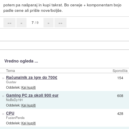
potem pa našparaj in kupi takrat. Bo ceneje + komponentam bojo
padle cene ali prišle nove/boljše.
7
/ 9
««
«
»
»»
Vredno ogleda ...
Tema
Sporočila
»
Računalnik za igre do 700€
154
Gustav
Oddelek:
Kaj kupiti
»
Gaming PC za okoli 900 eur
608
NoBoDy191
Oddelek:
Kaj kupiti
»
CPU
428
FusionPanda
Oddelek:
Kaj kupiti