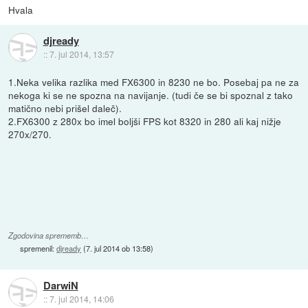
Hvala
djready
::
7. jul 2014, 13:57
1.Neka velika razlika med FX6300 in 8230 ne bo. Posebaj pa ne za
nekoga ki se ne spozna na navijanje. (tudi če se bi spoznal z tako
matično nebi prišel daleč).
2.FX6300 z 280x bo imel boljši FPS kot 8320 in 280 ali kaj nižje
270x/270.
Zgodovina sprememb…
spremenil:
djready
(
7. jul 2014 ob 13:58
)
DarwiN
::
7. jul 2014, 14:06