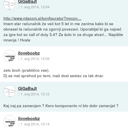
GiGaBaJt
::
1. avg 2014, 13:04
http://www.mlacom.si/konfigurator?mycon...
Imam star računalnik že več kot 5 let in me zanima kako bi se
obnesel ta računalnik na zgornji povezavi. Uporabljal bi ga največ
za igre kot so call of duty 3,4? Za šolo in za druge stvari... Napišite
mnenja ! Hvala
iloveboobz
::
1. avg 2014, 13:09
zelo švoh (praktično vse).
Dj se mal sprehod po temi, maš dost sestav za tak dnar.
GiGaBaJt
::
1. avg 2014, 13:12
Kaj naj pa zamenjam ? Kero komponento ni blo dobr zamenjat ?
iloveboobz
::
1. avg 2014, 13:14