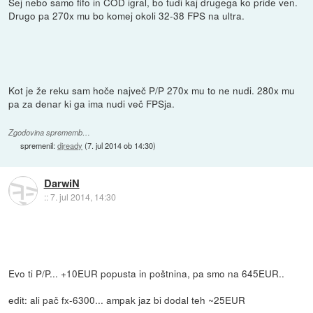
Sej nebo samo fifo in COD igral, bo tudi kaj drugega ko pride ven.
Drugo pa 270x mu bo komej okoli 32-38 FPS na ultra.
Kot je že reku sam hoče največ P/P 270x mu to ne nudi. 280x mu
pa za denar ki ga ima nudi več FPSja.
Zgodovina sprememb…
spremenil:
djready
(
7. jul 2014 ob 14:30
)
DarwiN
::
7. jul 2014, 14:30
Evo ti P/P... +10EUR popusta in poštnina, pa smo na 645EUR..
edit: ali pač fx-6300... ampak jaz bi dodal teh ~25EUR