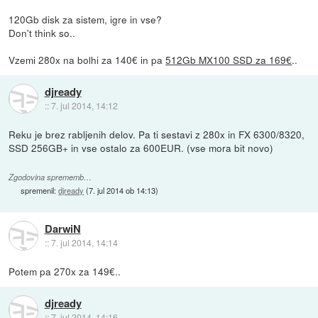
120Gb disk za sistem, igre in vse?
Don't think so..
Vzemi 280x na bolhi za 140€ in pa
512Gb MX100 SSD za 169€
..
djready
::
7. jul 2014, 14:12
Reku je brez rabljenih delov. Pa ti sestavi z 280x in FX 6300/8320,
SSD 256GB+ in vse ostalo za 600EUR. (vse mora bit novo)
Zgodovina sprememb…
spremenil:
djready
(
7. jul 2014 ob 14:13
)
DarwiN
::
7. jul 2014, 14:14
Potem pa 270x za 149€..
djready
::
7. jul 2014, 14:16