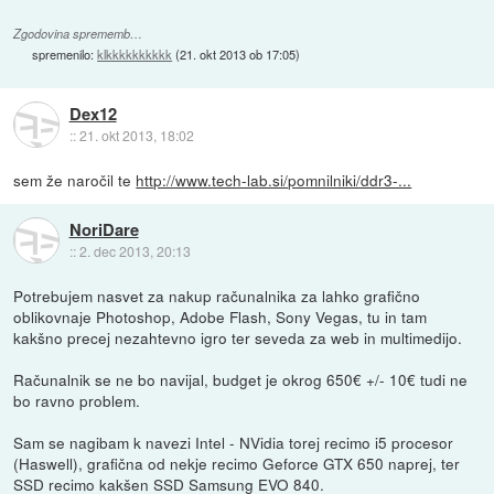
Zgodovina sprememb…
spremenilo:
klkkkkkkkkkk
(
21. okt 2013 ob 17:05
)
Dex12
::
21. okt 2013, 18:02
sem že naročil te
http://www.tech-lab.si/pomnilniki/ddr3-...
NoriDare
::
2. dec 2013, 20:13
Potrebujem nasvet za nakup računalnika za lahko grafično
oblikovnaje Photoshop, Adobe Flash, Sony Vegas, tu in tam
kakšno precej nezahtevno igro ter seveda za web in multimedijo.
Računalnik se ne bo navijal, budget je okrog 650€ +/- 10€ tudi ne
bo ravno problem.
Sam se nagibam k navezi Intel - NVidia torej recimo i5 procesor
(Haswell), grafična od nekje recimo Geforce GTX 650 naprej, ter
SSD recimo kakšen SSD Samsung EVO 840.