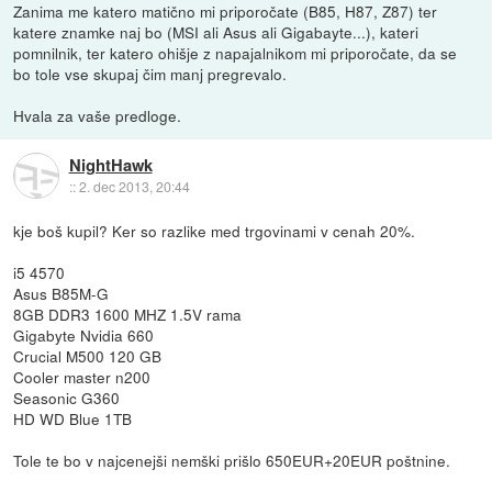
Zanima me katero matično mi priporočate (B85, H87, Z87) ter
katere znamke naj bo (MSI ali Asus ali Gigabayte...), kateri
pomnilnik, ter katero ohišje z napajalnikom mi priporočate, da se
bo tole vse skupaj čim manj pregrevalo.
Hvala za vaše predloge.
NightHawk
::
2. dec 2013, 20:44
kje boš kupil? Ker so razlike med trgovinami v cenah 20%.
i5 4570
Asus B85M-G
8GB DDR3 1600 MHZ 1.5V rama
Gigabyte Nvidia 660
Crucial M500 120 GB
Cooler master n200
Seasonic G360
HD WD Blue 1TB
Tole te bo v najcenejši nemški prišlo 650EUR+20EUR poštnine.