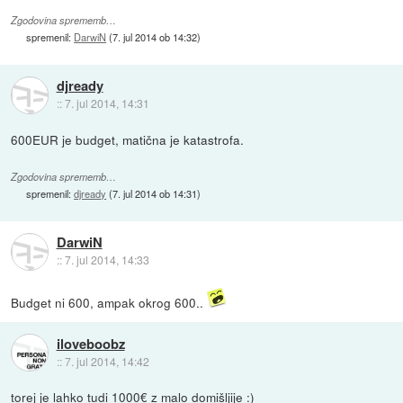
Zgodovina sprememb…
spremenil:
DarwiN
(
7. jul 2014 ob 14:32
)
djready
::
7. jul 2014, 14:31
600EUR je budget, matična je katastrofa.
Zgodovina sprememb…
spremenil:
djready
(
7. jul 2014 ob 14:31
)
DarwiN
::
7. jul 2014, 14:33
Budget ni 600, ampak okrog 600..
iloveboobz
::
7. jul 2014, 14:42
torej je lahko tudi 1000€ z malo domišljije :)