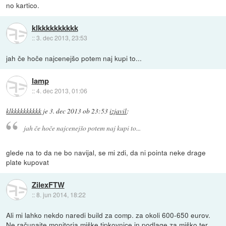
no kartico.
klkkkkkkkkkk
::
3. dec 2013, 23:53
jah če hoče najcenejšo potem naj kupi to...
lamp
::
4. dec 2013, 01:06
klkkkkkkkkkk
je
3. dec 2013 ob 23:53
izjavil
:
jah če hoče najcenejšo potem naj kupi to...
glede na to da ne bo navijal, se mi zdi, da ni pointa neke drage
plate kupovat
ZilexFTW
::
8. jun 2014, 18:22
Ali mi lahko nekdo naredi build za comp. za okoli 600-650 eurov.
Ne računajte monitorja miške tipkovnice in podlage za miško ter