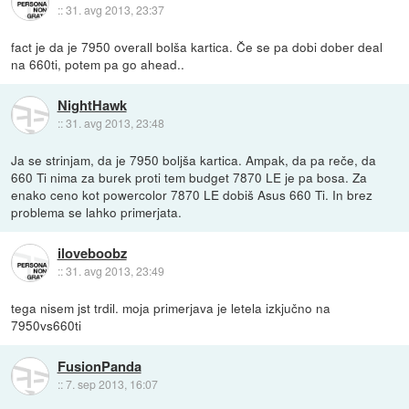
::
31. avg 2013, 23:37
fact je da je 7950 overall bolša kartica. Če se pa dobi dober deal
na 660ti, potem pa go ahead..
NightHawk
::
31. avg 2013, 23:48
Ja se strinjam, da je 7950 boljša kartica. Ampak, da pa reče, da
660 Ti nima za burek proti tem budget 7870 LE je pa bosa. Za
enako ceno kot powercolor 7870 LE dobiš Asus 660 Ti. In brez
problema se lahko primerjata.
iloveboobz
::
31. avg 2013, 23:49
tega nisem jst trdil. moja primerjava je letela izkjučno na
7950vs660ti
FusionPanda
::
7. sep 2013, 16:07