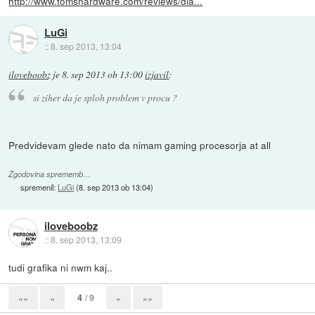
http://www.tomshardware.com/reviews/dia...
LuGi
::
8. sep 2013, 13:04
iloveboobz
je
8. sep 2013 ob 13:00
izjavil
:
si ziher da je sploh problem v procu ?
Predvidevam glede nato da nimam gaming procesorja at all
Zgodovina sprememb…
spremenil:
LuGi
(
8. sep 2013 ob 13:04
)
iloveboobz
::
8. sep 2013, 13:09
tudi grafika ni nwm kaj..
4
/ 9
««
«
»
»»