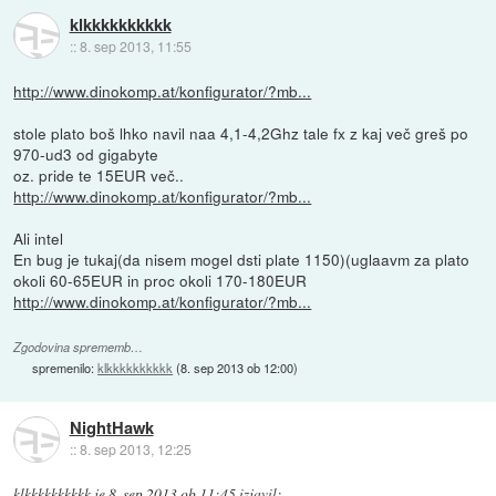
klkkkkkkkkkk
::
8. sep 2013, 11:55
http://www.dinokomp.at/konfigurator/?mb...
stole plato boš lhko navil naa 4,1-4,2Ghz tale fx z kaj več greš po
970-ud3 od gigabyte
oz. pride te 15EUR več..
http://www.dinokomp.at/konfigurator/?mb...
Ali intel
En bug je tukaj(da nisem mogel dsti plate 1150)(uglaavm za plato
okoli 60-65EUR in proc okoli 170-180EUR
http://www.dinokomp.at/konfigurator/?mb...
Zgodovina sprememb…
spremenilo:
klkkkkkkkkkk
(
8. sep 2013 ob 12:00
)
NightHawk
::
8. sep 2013, 12:25
klkkkkkkkkkk
je
8. sep 2013 ob 11:45
izjavil
: