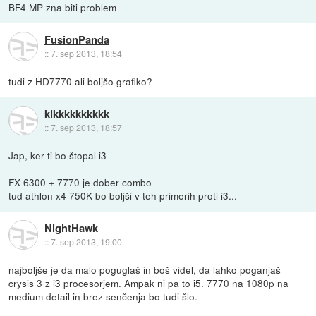
BF4 MP zna biti problem
FusionPanda
::
7. sep 2013, 18:54
tudi z HD7770 ali boljšo grafiko?
klkkkkkkkkkk
::
7. sep 2013, 18:57
Jap, ker ti bo štopal i3
FX 6300 + 7770 je dober combo
tud athlon x4 750K bo boljši v teh primerih proti i3...
NightHawk
::
7. sep 2013, 19:00
najboljše je da malo poguglaš in boš videl, da lahko poganjaš
crysis 3 z i3 procesorjem. Ampak ni pa to i5. 7770 na 1080p na
medium detail in brez senčenja bo tudi šlo.