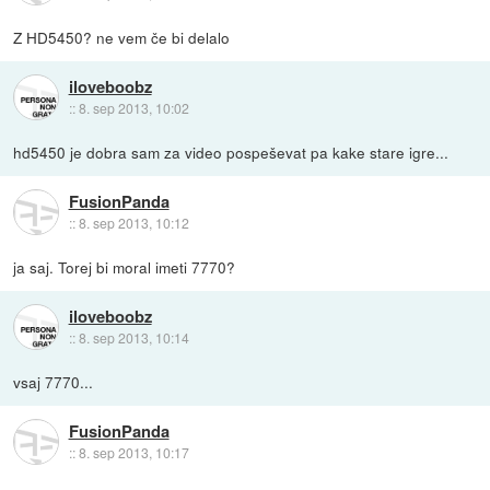
Z HD5450? ne vem če bi delalo
iloveboobz
::
8. sep 2013, 10:02
hd5450 je dobra sam za video pospeševat pa kake stare igre...
FusionPanda
::
8. sep 2013, 10:12
ja saj. Torej bi moral imeti 7770?
iloveboobz
::
8. sep 2013, 10:14
vsaj 7770...
FusionPanda
::
8. sep 2013, 10:17