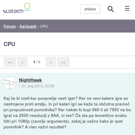
☰
Forum
»
Kaj kupiti
»
CPU
CPU
4
/ 9
««
«
»
»»
NightHawk
::
31. avg 2013, 22:58
Kaj če bi vzeli kar povprečje vseh iger? Ker ne vem katere igre so
nastrojene proti amdju. In pri kateri igri se kaže ta občutna premoč
pri propustnosti pomnilnika? Ker nekdo ki kupi 660 ti ali 7950 ne bo
igral na 2500 resoluciji z 8AA, ni res? Če sta pa teoretično enako
hitri pri 1080p (zavoljo argumenta), zakaj je važno kako je vpet
pomnilnik? A niso važni rezultati?