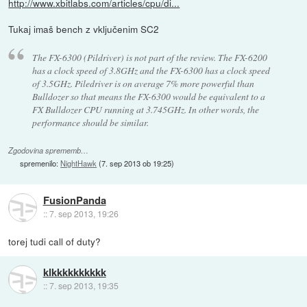
http://www.xbitlabs.com/articles/cpu/di...
Tukaj imaš bench z vključenim SC2
The FX-6300 (Pildriver) is not part of the review. The FX-6200
has a clock speed of 3.8GHz and the FX-6300 has a clock speed
of 3.5GHz. Piledriver is on average 7% more powerful than
Bulldozer so that means the FX-6300 would be equivalent to a
FX Bulldozer CPU running at 3.745GHz. In other words, the
performance should be similar.
Zgodovina sprememb…
spremenilo:
NightHawk
(
7. sep 2013 ob 19:25
)
FusionPanda
::
7. sep 2013, 19:26
torej tudi call of duty?
klkkkkkkkkkk
::
7. sep 2013, 19:35