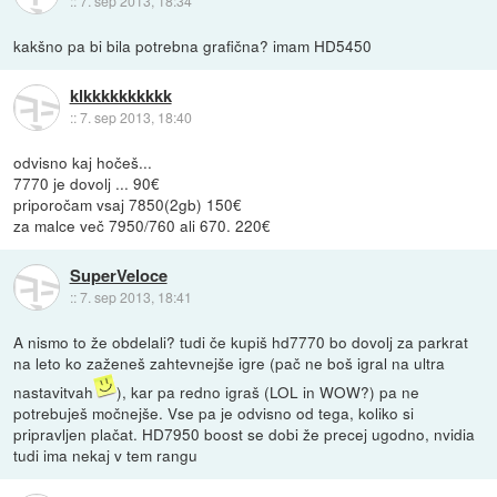
::
7. sep 2013, 18:34
kakšno pa bi bila potrebna grafična? imam HD5450
klkkkkkkkkkk
::
7. sep 2013, 18:40
odvisno kaj hočeš...
7770 je dovolj ... 90€
priporočam vsaj 7850(2gb) 150€
za malce več 7950/760 ali 670. 220€
SuperVeloce
::
7. sep 2013, 18:41
A nismo to že obdelali? tudi če kupiš hd7770 bo dovolj za parkrat
na leto ko zaženeš zahtevnejše igre (pač ne boš igral na ultra
nastavitvah
), kar pa redno igraš (LOL in WOW?) pa ne
potrebuješ močnejše. Vse pa je odvisno od tega, koliko si
pripravljen plačat. HD7950 boost se dobi že precej ugodno, nvidia
tudi ima nekaj v tem rangu