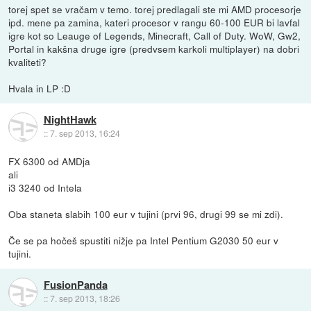
torej spet se vračam v temo. torej predlagali ste mi AMD procesorje
ipd. mene pa zamina, kateri procesor v rangu 60-100 EUR bi lavfal
igre kot so Leauge of Legends, Minecraft, Call of Duty. WoW, Gw2,
Portal in kakšna druge igre (predvsem karkoli multiplayer) na dobri
kvaliteti?
Hvala in LP :D
NightHawk
::
7. sep 2013, 16:24
FX 6300 od AMDja
ali
i3 3240 od Intela
Oba staneta slabih 100 eur v tujini (prvi 96, drugi 99 se mi zdi).
Če se pa hočeš spustiti nižje pa Intel Pentium G2030 50 eur v
tujini.
FusionPanda
::
7. sep 2013, 18:26