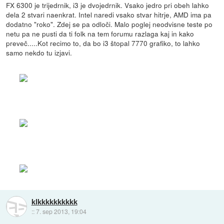
FX 6300 je trijedrnik, i3 je dvojedrnik. Vsako jedro pri obeh lahko
dela 2 stvari naenkrat. Intel naredi vsako stvar hitrje, AMD ima pa
dodatno "roko". Zdej se pa odloči. Malo poglej neodvisne teste po
netu pa ne pusti da ti folk na tem forumu razlaga kaj in kako
preveč.....Kot recimo to, da bo i3 štopal 7770 grafiko, to lahko
samo nekdo tu izjavi.
klkkkkkkkkkk
::
7. sep 2013, 19:04