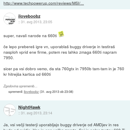
http://www.techpowerup.com/reviews/MSI/...
iloveboobz
::
31. avg 2013, 23:05
super, navali narode na 660ti
če lepo prebereš igre vn, uporablaš buggy driverje in testiraš
nasploh vprid ene firme, potem res lahko zmaga 660ti napram
7950.
sicer pa vsi dobro vemo, da sta 760gtx in 7950b tam-tam in je 760
kr hitrejša kartica od 660ti
Zgodovina sprememb…
spremenil:
iloveboobz
(
31. avg 2013 ob 23:08
)
NightHawk
::
31. avg 2013, 23:14
Ja, vsi večji testerji uporabljajo buggy driverje od AMDjev in res
hude od nvidie. Vse je ena velika zarota. Sej je polno testov 660 Ti