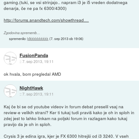
gaming.(tuki, se vsi strinjajo.. napram i3 je i5 vreden dodatnega
denarja, če ne pa fx 6300/4300)
http://forums.anandtech.com/showthread....
Zgodovina sprememb…
spremenilo:
klkkkkkkkkkk
(
7. sep 2013 ob 19:06
)
FusionPanda
::
7. sep 2013, 19:11
ok hvala, bom pregledal AMD
NightHawk
::
7. sep 2013, 19:11
Kaj če bi se od youtube videov in forum debat preselil vsaj na
review-e velikih strani? Ker ti tukaj tudi praviš kako je oh in sploh in
zdej jest to lahko linkam na poljski forum in razlagam kako tukaj
pravijo da je oh in sploh.
Crysis 3 je edina igra, kjer je FX 6300 hitrejši od i3 3240. V vseh