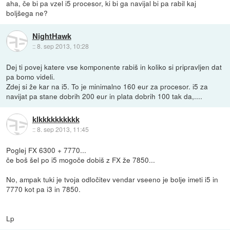
aha, če bi pa vzel i5 procesor, ki bi ga navijal bi pa rabil kaj
boljšega ne?
NightHawk
::
8. sep 2013, 10:28
Dej ti povej katere vse komponente rabiš in koliko si pripravljen dat
pa bomo videli.
Zdej si že kar na i5. To je minimalno 160 eur za procesor. i5 za
navijat pa stane dobrih 200 eur in plata dobrih 100 tak da,....
klkkkkkkkkkk
::
8. sep 2013, 11:45
Poglej FX 6300 + 7770...
če boš šel po i5 mogoče dobiš z FX že 7850...
No, ampak tuki je tvoja odločitev vendar vseeno je bolje imeti i5 in
7770 kot pa i3 in 7850.
Lp