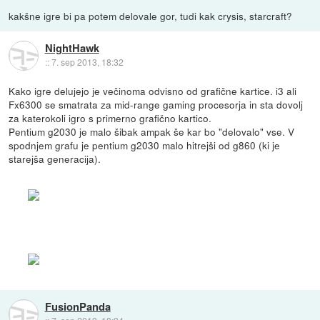
kakšne igre bi pa potem delovale gor, tudi kak crysis, starcraft?
NightHawk
::
7. sep 2013, 18:32
Kako igre delujejo je večinoma odvisno od grafične kartice. i3 ali
Fx6300 se smatrata za mid-range gaming procesorja in sta dovolj
za katerokoli igro s primerno grafično kartico.
Pentium g2030 je malo šibak ampak še kar bo "delovalo" vse. V
spodnjem grafu je pentium g2030 malo hitrejši od g860 (ki je
starejša generacija).
FusionPanda