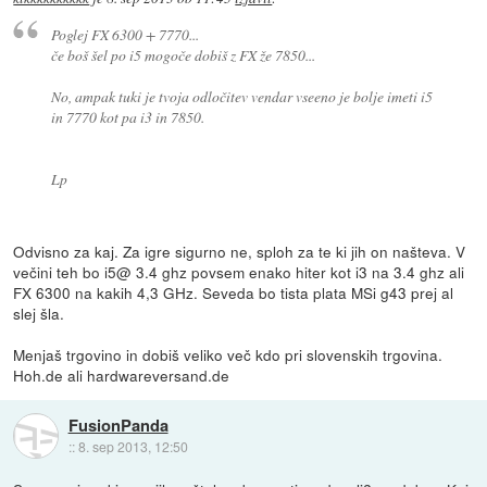
Poglej FX 6300 + 7770...
če boš šel po i5 mogoče dobiš z FX že 7850...
No, ampak tuki je tvoja odločitev vendar vseeno je bolje imeti i5
in 7770 kot pa i3 in 7850.
Lp
Odvisno za kaj. Za igre sigurno ne, sploh za te ki jih on našteva. V
večini teh bo i5@ 3.4 ghz povsem enako hiter kot i3 na 3.4 ghz ali
FX 6300 na kakih 4,3 GHz. Seveda bo tista plata MSi g43 prej al
slej šla.
Menjaš trgovino in dobiš veliko več kdo pri slovenskih trgovina.
Hoh.de ali hardwareversand.de
FusionPanda
::
8. sep 2013, 12:50