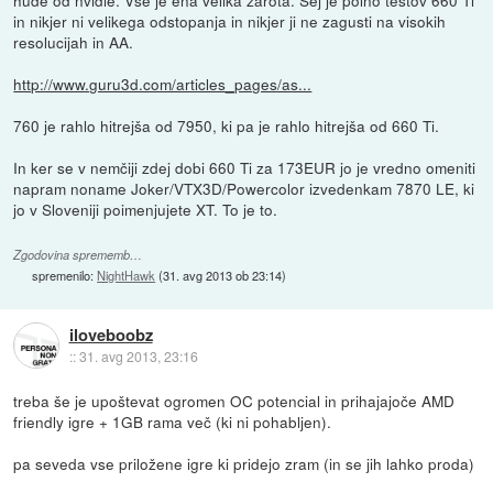
in nikjer ni velikega odstopanja in nikjer ji ne zagusti na visokih
resolucijah in AA.
http://www.guru3d.com/articles_pages/as...
760 je rahlo hitrejša od 7950, ki pa je rahlo hitrejša od 660 Ti.
In ker se v nemčiji zdej dobi 660 Ti za 173EUR jo je vredno omeniti
napram noname Joker/VTX3D/Powercolor izvedenkam 7870 LE, ki
jo v Sloveniji poimenjujete XT. To je to.
Zgodovina sprememb…
spremenilo:
NightHawk
(
31. avg 2013 ob 23:14
)
iloveboobz
::
31. avg 2013, 23:16
treba še je upoštevat ogromen OC potencial in prihajajoče AMD
friendly igre + 1GB rama več (ki ni pohabljen).
pa seveda vse priložene igre ki pridejo zram (in se jih lahko proda)