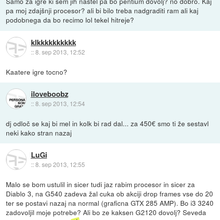
Samo za igre ki sem jih naštel pa bo pentium dovolj? no dobro. Kaj
pa moj zdajšnji procesor? ali bi bilo treba nadgraditi ram ali kaj
podobnega da bo recimo lol tekel hitreje?
klkkkkkkkkkk
::
8. sep 2013, 12:52
Kaatere igre tocno?
iloveboobz
::
8. sep 2013, 12:54
dj odloč se kaj bi mel in kolk bi rad dal... za 450€ smo ti že sestavl
neki kako stran nazaj
LuGi
::
8. sep 2013, 12:55
Malo se bom ustulil in sicer tudi jaz rabim procesor in sicer za
Diablo 3, na G540 zadeva žal cuka ob akciji drop frames vse do 20
ter se postavi nazaj na normal (graficna GTX 285 AMP). Bo i3 3240
zadovoljil moje potrebe? Ali bo ze kaksen G2120 dovolj? Seveda