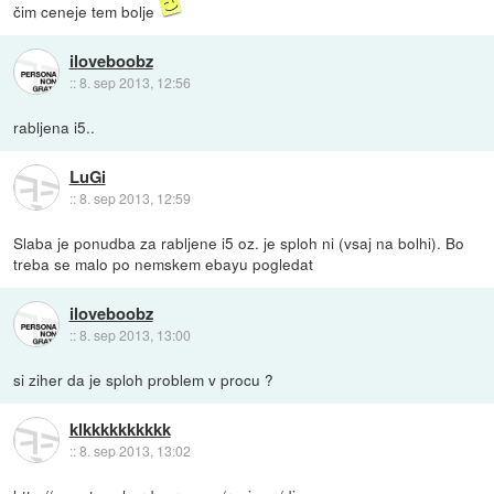
čim ceneje tem bolje
iloveboobz
::
8. sep 2013, 12:56
rabljena i5..
LuGi
::
8. sep 2013, 12:59
Slaba je ponudba za rabljene i5 oz. je sploh ni (vsaj na bolhi). Bo
treba se malo po nemskem ebayu pogledat
iloveboobz
::
8. sep 2013, 13:00
si ziher da je sploh problem v procu ?
klkkkkkkkkkk
::
8. sep 2013, 13:02