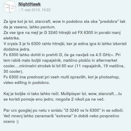
NightHawk
::
7. sep 2013, 19:22
Za igre kot je lol, starcraft, wow in podobno sta oba "predobra" tak
da je vseeno, lahko pentum.
Za vse igre na meji je i3 3240 hitrejši od FX 6300 in porabi manj
elektrike.
V crysis 3 je fx 6300 rahlo hitrejši, ker je edina igra ki lahko izkoristi
dodatna jedra.
Fx 6300 lahko dohiti in prehiti i3, če ga naviješ na 4.5 GHz+. Pri
tem rabiš malo boljši napajalnik, matično ploščo in aftermarket
cooler....minimalni strošek bi bil 60 eur (11 napajalnik, 19 matična,
30 cooler).
Fx 6300 ima prednost pri vseh multi opravilih, kot je photoshop,
video editing in podobno.
Kaj je boljše ni tako lahko rečt. Multiplayer lol, wow, starcraft....tu
se koristi pomoje eno jedro, mogoče 2 nikoli pa ne več.
Par urc googlej po netu v smislu "i3 3240 vs fx 6300" in se odloči.
Več mnenj lahko zanemariš "extreme" in dobiš neko povprečno
oceno :)