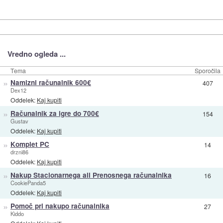
Vredno ogleda ...
Tema
Sporočila
»
Namizni računalnik 600€
407
Dex12
Oddelek:
Kaj kupiti
»
Računalnik za igre do 700€
154
Gustav
Oddelek:
Kaj kupiti
»
Komplet PC
14
drzni86
Oddelek:
Kaj kupiti
»
Nakup Stacionarnega ali Prenosnega računalnika
16
CookiePanda5
Oddelek:
Kaj kupiti
»
Pomoč pri nakupo računalnika
27
Kiddo