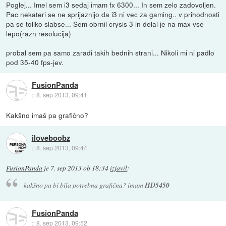
Poglej... Imel sem i3 sedaj imam fx 6300... In sem zelo zadovoljen.
Pac nekateri se ne sprijaznijo da i3 ni vec za gaming.. v prihodnosti
pa se toliko slabse... Sem obrnil crysis 3 in delal je na max vse
lepo(razn resolucija)
probal sem pa samo zaradi takih bednih strani... Nikoli mi ni padlo
pod 35-40 fps-jev.
FusionPanda
::
8. sep 2013, 09:41
Kakšno imaš pa grafično?
iloveboobz
::
8. sep 2013, 09:44
FusionPanda
je
7. sep 2013 ob 18:34
izjavil
:
kakšno pa bi bila potrebna grafična? imam
HD5450
FusionPanda
::
8. sep 2013, 09:52