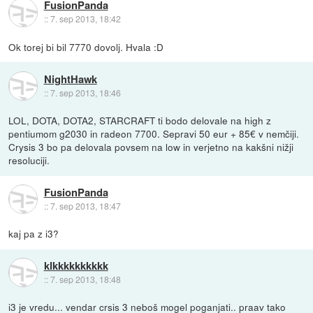
FusionPanda
::
7. sep 2013, 18:42
Ok torej bi bil 7770 dovolj. Hvala :D
NightHawk
::
7. sep 2013, 18:46
LOL, DOTA, DOTA2, STARCRAFT ti bodo delovale na high z
pentiumom g2030 in radeon 7700. Sepravi 50 eur + 85€ v nemčiji.
Crysis 3 bo pa delovala povsem na low in verjetno na kakšni nižji
resoluciji.
FusionPanda
::
7. sep 2013, 18:47
kaj pa z i3?
klkkkkkkkkkk
::
7. sep 2013, 18:48
i3 je vredu... vendar crsis 3 neboš mogel poganjati.. praav tako