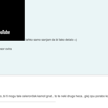
lahko samo sanjam da bi tako delalo =)
sor ovira
 bi ti mogu tale celeronček kamot gnat... to te neki druga heca.. glej cpu porabo k