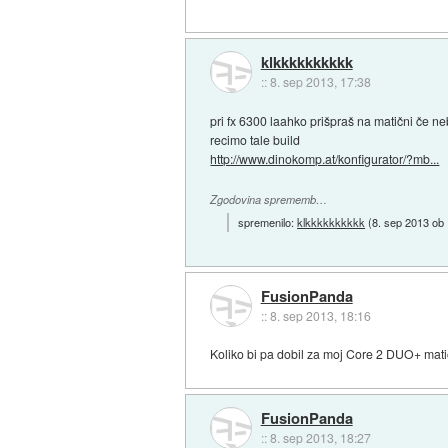
klkkkkkkkkkk
::
8. sep 2013, 17:38
pri fx 6300 laahko prišpraš na matični če ne
recimo tale build
http://www.dinokomp.at/konfigurator/?mb...
Zgodovina sprememb…
spremenilo:
klkkkkkkkkkk
(
8. sep 2013 ob
FusionPanda
::
8. sep 2013, 18:16
Koliko bi pa dobil za moj Core 2 DUO+ ma
FusionPanda
::
8. sep 2013, 18:27