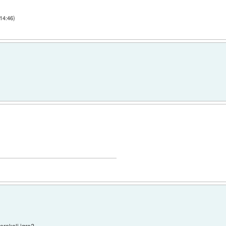
 14:46
)
erokoli igro?