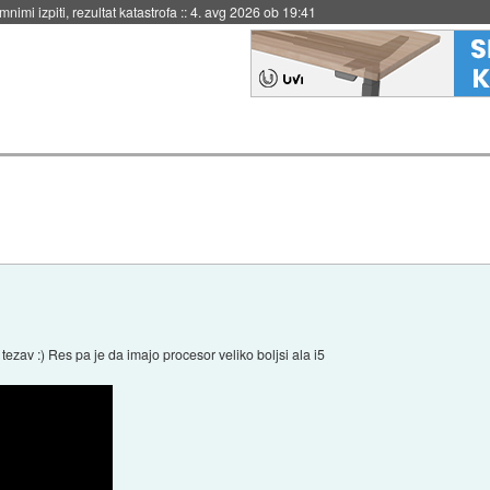
eto za večkratno uporabo
::
4. avg 2026 ob 19:41
ezav :) Res pa je da imajo procesor veliko boljsi ala i5