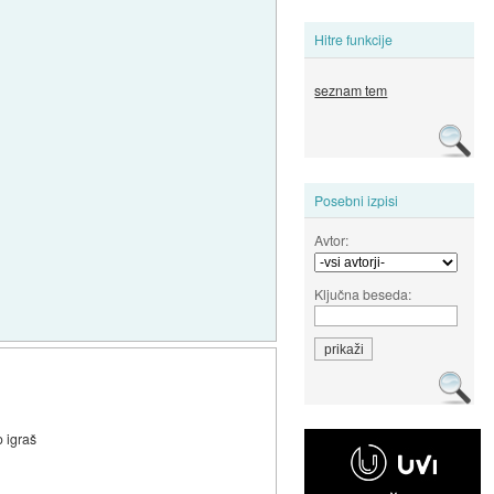
Hitre funkcije
seznam tem
Posebni izpisi
Avtor:
Ključna beseda:
o igraš