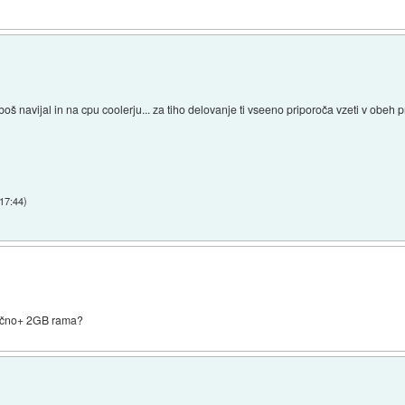
boš navijal in na cpu coolerju... za tiho delovanje ti vseeno priporoča vzeti v obeh 
 17:44
)
tično+ 2GB rama?