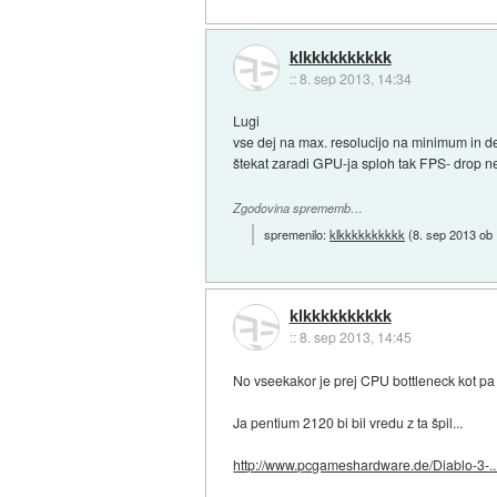
klkkkkkkkkkk
::
8. sep 2013, 14:34
Lugi
vse dej na max. resolucijo na minimum in d
štekat zaradi GPU-ja sploh tak FPS- drop nebi
Zgodovina sprememb…
spremenilo:
klkkkkkkkkkk
(
8. sep 2013 ob
klkkkkkkkkkk
::
8. sep 2013, 14:45
No vseekakor je prej CPU bottleneck kot pa
Ja pentium 2120 bi bil vredu z ta špil...
http://www.pcgameshardware.de/Diablo-3-..