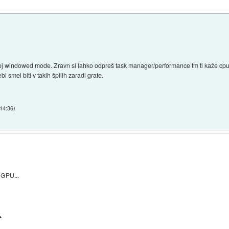
ej windowed mode. Zravn si lahko odpreš task manager/performance tm ti kaže cpu u
 smel biti v takih špilih zaradi grafe.
 14:36
)
 GPU...
.