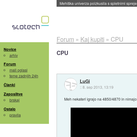
Evropska vesoljska agencija razvija svojo rak
Forum
»
Kaj kupiti
»
CPU
Novice
CPU
arhiv
Forum
mali oglasi
teme zadnjih 24h
LuGi
Članki
::
8. sep 2013, 13:19
Zaposlitve
Meh nekateri igrajo na 4850/4870 in nimajo t
brskaj
Ostalo
pravila