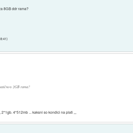
 za 8GB ddr rama?
18:41
)
 matično+ 2GB rama?
2*1gb. 4*512mb ... kaksni so kondici na plati ,,,