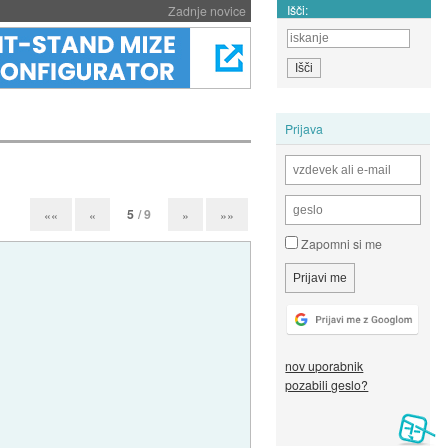
Išči:
Zadnje novice
Prijava
5
/ 9
««
«
»
»»
Zapomni si me
nov uporabnik
pozabili geslo?