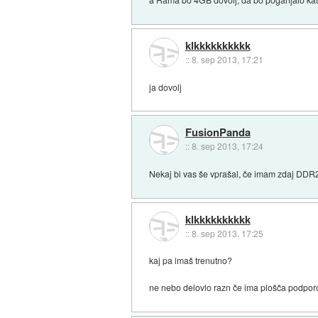
klkkkkkkkkkk
::
8. sep 2013, 17:21
ja dovolj
FusionPanda
::
8. sep 2013, 17:24
Nekaj bi vas še vprašal, če imam zdaj DDR
klkkkkkkkkkk
::
8. sep 2013, 17:25
kaj pa imaš trenutno?
ne nebo delovlo razn če ima plošča podpor