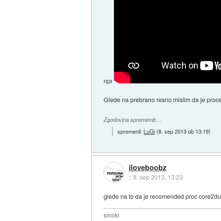
npr
Glede na prebrano resno mislim da je proce
Zgodovina sprememb…
spremenil:
LuGi
(
8. sep 2013 ob 13:19
)
iloveboobz
::
8. sep 2013, 13:23
glede na to da je recomended proc core2duo,
smoki