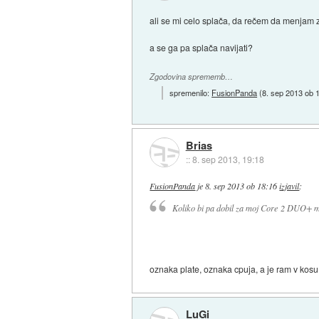
ali se mi celo splača, da rečem da menjam
a se ga pa splača navijati?
Zgodovina sprememb…
spremenilo:
FusionPanda
(
8. sep 2013 ob 
Brias
::
8. sep 2013, 19:18
FusionPanda
je
8. sep 2013 ob 18:16
izjavil
:
Koliko bi pa dobil za moj Core 2 DUO+
oznaka plate, oznaka cpuja, a je ram v kosu, 
LuGi