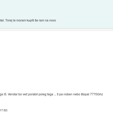
tel. Torej le moram kupiti še ram na novo
tega i5. Vendar bo več porabil poleg tega ... ti pa noben nebo štopal 7770Ghz
 17:32
)