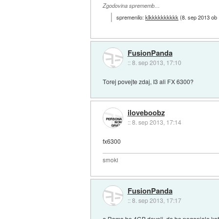
Zgodovina sprememb…
spremenilo:
klkkkkkkkkkk
(
8. sep 2013 ob
FusionPanda
::
8. sep 2013, 17:10
Torej povejte zdaj, I3 ali FX 6300?
iloveboobz
::
8. sep 2013, 17:14
fx6300
smoki
FusionPanda
::
8. sep 2013, 17:17
a Rama bo 4GB dovolj, da bo poganjalo kat