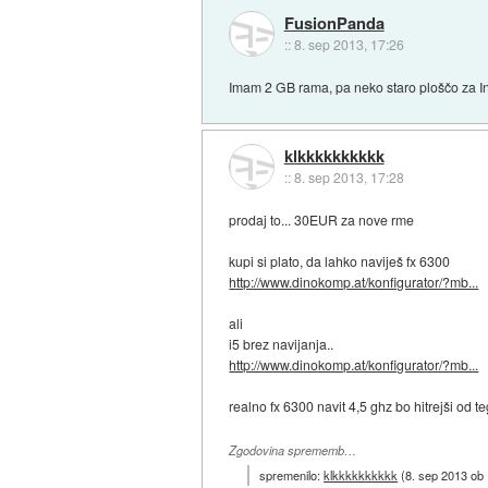
FusionPanda
::
8. sep 2013, 17:26
Imam 2 GB rama, pa neko staro ploščo za In
klkkkkkkkkkk
::
8. sep 2013, 17:28
prodaj to... 30EUR za nove rme
kupi si plato, da lahko naviješ fx 6300
http://www.dinokomp.at/konfigurator/?mb...
ali
i5 brez navijanja..
http://www.dinokomp.at/konfigurator/?mb...
realno fx 6300 navit 4,5 ghz bo hitrejši od 
Zgodovina sprememb…
spremenilo:
klkkkkkkkkkk
(
8. sep 2013 ob