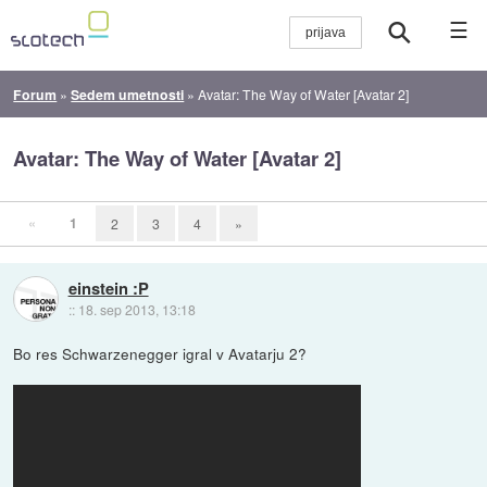
☰
Forum
»
Sedem umetnosti
»
Avatar: The Way of Water [Avatar 2]
Avatar: The Way of Water [Avatar 2]
«
1
2
3
4
»
einstein :P
::
18. sep 2013, 13:18
Bo res Schwarzenegger igral v Avatarju 2?