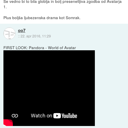
Še vedno bi to bila globlja in bolj presenetljiva zgodba od Avatarja
1.
Plus boljša ljubezenska drama kot Somrak.
oo7
::
22. apr 2016, 11:29
FIRST LOOK: Pandora - World of Avatar