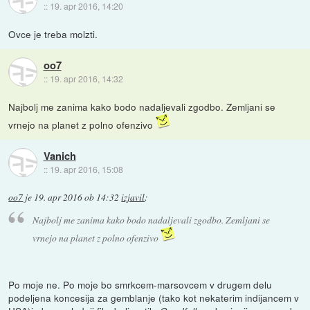
::
19. apr 2016, 14:20
Ovce je treba molzti.
oo7
::
19. apr 2016, 14:32
Najbolj me zanima kako bodo nadaljevali zgodbo. Zemljani se
vrnejo na planet z polno ofenzivo
Vanich
::
19. apr 2016, 15:08
oo7
je
19. apr 2016 ob 14:32
izjavil
:
Najbolj me zanima kako bodo nadaljevali zgodbo. Zemljani se
vrnejo na planet z polno ofenzivo
Po moje ne. Po moje bo smrkcem-marsovcem v drugem delu
podeljena koncesija za gemblanje (tako kot nekaterim indijancem v