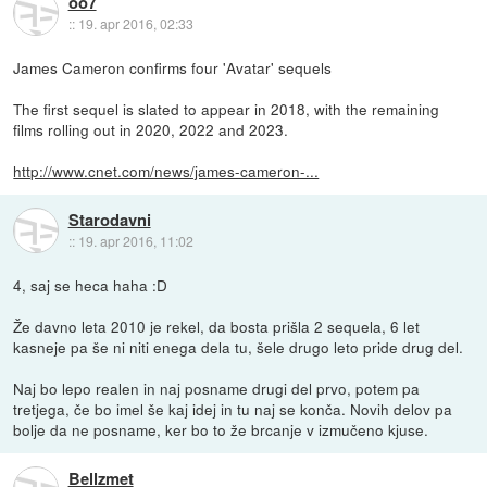
oo7
::
19. apr 2016, 02:33
James Cameron confirms four 'Avatar' sequels
The first sequel is slated to appear in 2018, with the remaining
films rolling out in 2020, 2022 and 2023.
http://www.cnet.com/news/james-cameron-...
Starodavni
::
19. apr 2016, 11:02
4, saj se heca haha :D
Že davno leta 2010 je rekel, da bosta prišla 2 sequela, 6 let
kasneje pa še ni niti enega dela tu, šele drugo leto pride drug del.
Naj bo lepo realen in naj posname drugi del prvo, potem pa
tretjega, če bo imel še kaj idej in tu naj se konča. Novih delov pa
bolje da ne posname, ker bo to že brcanje v izmučeno kjuse.
Bellzmet