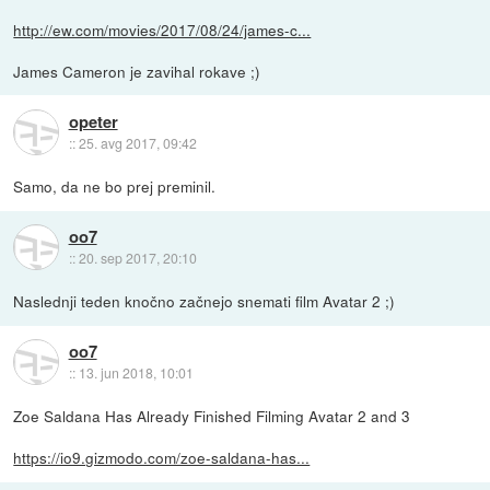
http://ew.com/movies/2017/08/24/james-c...
James Cameron je zavihal rokave ;)
opeter
::
25. avg 2017, 09:42
Samo, da ne bo prej preminil.
oo7
::
20. sep 2017, 20:10
Naslednji teden knočno začnejo snemati film Avatar 2 ;)
oo7
::
13. jun 2018, 10:01
Zoe Saldana Has Already Finished Filming Avatar 2 and 3
https://io9.gizmodo.com/zoe-saldana-has...