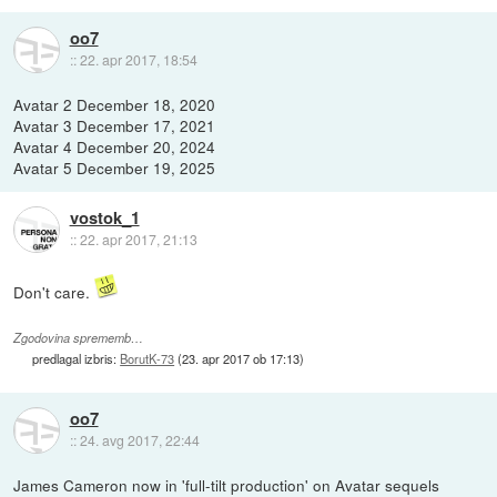
oo7
::
22. apr 2017, 18:54
Avatar 2 December 18, 2020
Avatar 3 December 17, 2021
Avatar 4 December 20, 2024
Avatar 5 December 19, 2025
vostok_1
::
22. apr 2017, 21:13
Don't care.
Zgodovina sprememb…
predlagal izbris:
BorutK-73
(
23. apr 2017 ob 17:13
)
oo7
::
24. avg 2017, 22:44
James Cameron now in 'full-tilt production' on Avatar sequels