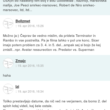
USA)in bo naslednji film bolj v stilu
; kazinoji, marsovska
Goodfellas
mafija, Joe Pesci smrkec-marsovec, Robert de Niro smrkec-
marsovec, itd, itd...
Bellzmet
::
19. apr 2016, 15:26
Možno ja:) Čeprav še vedno mislim, da prideta Terminator in
Rambo in vse postrelita. Pa je filma lahko v pol ure konc. Sicer
imajo potem problem za 3. 4. in 5. del...ampak sej si bojo že kej
zmislil...npr. Avatar ressurection vs. Predator vs. Superman
Zmajc
::
19. apr 2016, 15:35
haha
Izi
::
19. apr 2016, 16:34
Toliko prestavljajo datume, da nič več ne verjamem, da bomo 2. del
sploh kdaj videli, kaj šele ostale.