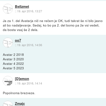
Bellzmet
::
19. apr 2016, 13:27
Ja za 1. del Avatarja nič ne rečem je OK, tudi takrat še ni bilo jasno
ali bo nadaljevanje. Sedaj, ko bo pa 2. del bomo pa že vsi vedeli,
da bosta vsaj še 2 dela.
oo7
::
19. apr 2016, 14:06
Avatar 2 2018
Avatar 3 2020
Avatar 4 2022
Avatar 5 2023
[D]emon
::
19. apr 2016, 14:14
Popolnoma brezveze.
Zmajc