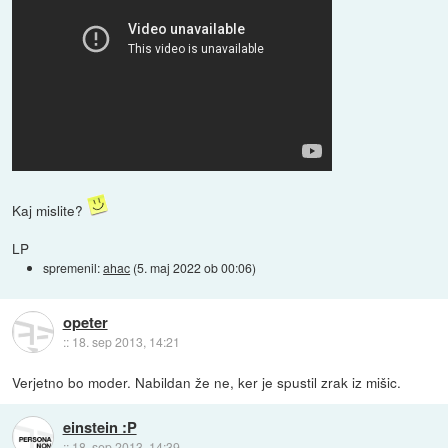
Kaj mislite?
LP
spremenil:
ahac
(
5. maj 2022 ob 00:06
)
opeter
::
18. sep 2013, 14:21
Verjetno bo moder. Nabildan že ne, ker je spustil zrak iz mišic.
einstein :P
::
18. sep 2013, 14:39