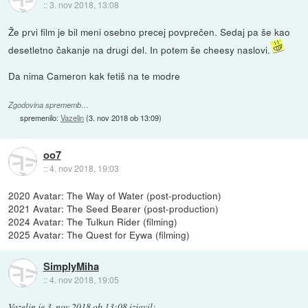
::
3. nov 2018, 13:08
Že prvi film je bil meni osebno precej povprečen. Sedaj pa še kao
desetletno čakanje na drugi del. In potem še cheesy naslovi.
Da nima Cameron kak fetiš na te modre
Zgodovina sprememb…
spremenilo:
Vazelin
(
3. nov 2018 ob 13:09
)
oo7
::
4. nov 2018, 19:03
2020 Avatar: The Way of Water (post-production)
2021 Avatar: The Seed Bearer (post-production)
2024 Avatar: The Tulkun Rider (filming)
2025 Avatar: The Quest for Eywa (filming)
SimplyMiha
::
4. nov 2018, 19:05
Vazelin
je
3. nov 2018 ob 13:08
izjavil
: