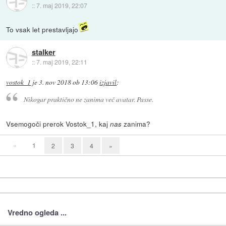
::
7. maj 2019, 22:07
To vsak let prestavljajo
stalker
::
7. maj 2019, 22:11
vostok_1
je
3. nov 2018 ob 13:06
izjavil
:
Nikogar praktično ne zanima več avatar. Passe.
Vsemogoči prerok Vostok_1, kaj
zanima?
nas
«
1
2
3
4
»
Vredno ogleda ...