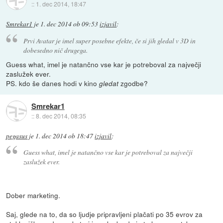
::
1. dec 2014, 18:47
Smrekar1
je
1. dec 2014 ob 09:53
izjavil
:
Prvi Avatar je imel super posebne efekte, če si jih gledal v 3D in
dobesedno
nič
drugega.
Guess what, imel je natančno vse kar je potreboval za največji
zaslužek ever.
PS. kdo še danes hodi v kino
zgodbe?
gledat
Smrekar1
::
8. dec 2014, 08:35
pegasus
je
1. dec 2014 ob 18:47
izjavil
:
Guess what, imel je natančno vse kar je potreboval za največji
zaslužek ever.
Dober marketing.
Saj, glede na to, da so ljudje pripravljeni plačati po 35 evrov za