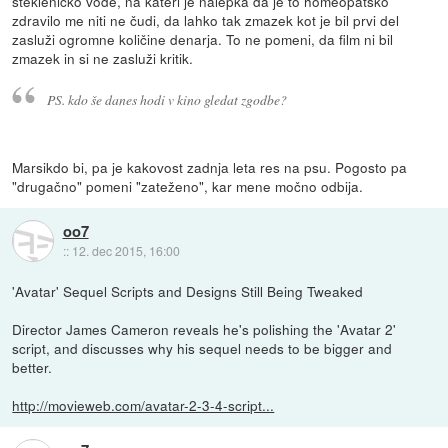
stekleničko vode, na kateri je nalepka da je to homeopatsko
zdravilo me niti ne čudi, da lahko tak zmazek kot je bil prvi del
zasluži ogromne količine denarja. To ne pomeni, da film ni bil
zmazek in si ne zasluži kritik.
PS. kdo še danes hodi v kino
gledat
zgodbe?
Marsikdo bi, pa je kakovost zadnja leta res na psu. Pogosto pa
"drugačno" pomeni "zateženo", kar mene močno odbija.
oo7
::
12. dec 2015, 16:00
'Avatar' Sequel Scripts and Designs Still Being Tweaked
Director James Cameron reveals he's polishing the 'Avatar 2'
script, and discusses why his sequel needs to be bigger and
better.
http://movieweb.com/avatar-2-3-4-script...