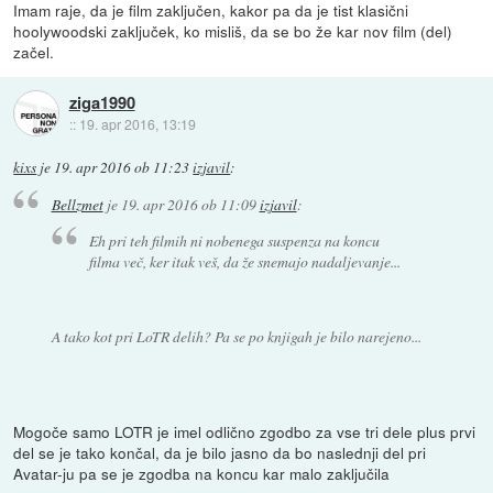
Imam raje, da je film zaključen, kakor pa da je tist klasični
hoolywoodski zaključek, ko misliš, da se bo že kar nov film (del)
začel.
ziga1990
::
19. apr 2016, 13:19
kixs
je
19. apr 2016 ob 11:23
izjavil
:
Bellzmet
je
19. apr 2016 ob 11:09
izjavil
:
Eh pri teh filmih ni nobenega suspenza na koncu
filma več, ker itak veš, da že snemajo nadaljevanje...
A tako kot pri LoTR delih? Pa se po knjigah je bilo narejeno...
Mogoče samo LOTR je imel odlično zgodbo za vse tri dele plus prvi
del se je tako končal, da je bilo jasno da bo naslednji del pri
Avatar-ju pa se je zgodba na koncu kar malo zaključila