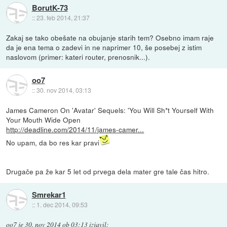
BorutK-73
::
23. feb 2014, 21:37
Zakaj se tako obešate na obujanje starih tem? Osebno imam raje
da je ena tema o zadevi in ne naprimer 10, še posebej z istim
naslovom (primer: kateri router, prenosnik...).
oo7
::
30. nov 2014, 03:13
James Cameron On 'Avatar' Sequels: 'You Will Sh*t Yourself With
Your Mouth Wide Open
http://deadline.com/2014/11/james-camer...
No upam, da bo res kar pravi
Drugače pa že kar 5 let od prvega dela mater gre tale čas hitro.
Smrekar1
::
1. dec 2014, 09:53
oo7
je
30. nov 2014 ob 03:13
izjavil
: