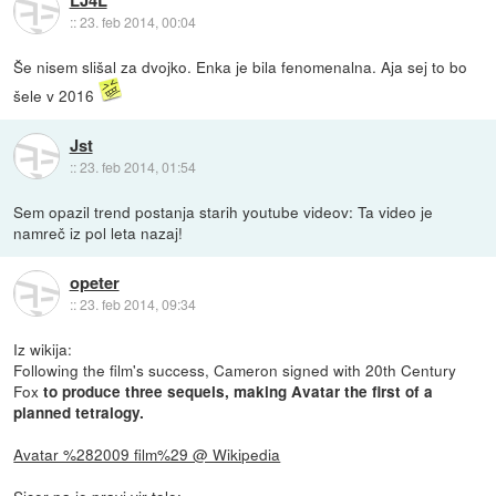
::
23. feb 2014, 00:04
Še nisem slišal za dvojko. Enka je bila fenomenalna. Aja sej to bo
šele v 2016
Jst
::
23. feb 2014, 01:54
Sem opazil trend postanja starih youtube videov: Ta video je
namreč iz pol leta nazaj!
opeter
::
23. feb 2014, 09:34
Iz wikija:
Following the film's success, Cameron signed with 20th Century
Fox
to produce three sequels, making Avatar the first of a
planned tetralogy.
Avatar %282009 film%29 @ Wikipedia
Sicer pa je pravi vir tole: