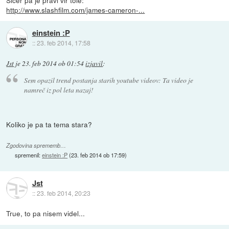
http://www.slashfilm.com/james-cameron-...
einstein :P
::
23. feb 2014, 17:58
Jst
je
23. feb 2014 ob 01:54
izjavil
:
Sem opazil trend postanja starih youtube videov: Ta video je
namreč iz pol leta nazaj!
Koliko je pa ta tema stara?
Zgodovina sprememb…
spremenil:
einstein :P
(
23. feb 2014 ob 17:59
)
Jst
::
23. feb 2014, 20:23
True, to pa nisem videl...