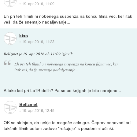
::
19. apr 2016, 11:09
Eh pri teh filmih ni nobenega suspenza na koncu filma več, ker itak
veš, da že snemajo nadaljevanje...
kixs
::
19. apr 2016, 11:23
Bellzmet
je
19. apr 2016 ob 11:09
izjavil
:
Eh pri teh filmih ni nobenega suspenza na koncu filma več, ker
itak veš, da že snemajo nadaljevanje...
A tako kot pri LoTR delih? Pa se po knjigah je bilo narejeno...
Bellzmet
::
19. apr 2016, 12:45
OK se strinjam, da nekje to mogoče celo gre. Čeprav ponavadi pri
takšnih filmih potem zadevo "rešujejo" s posebnimi učinki.