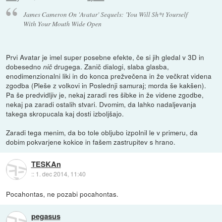
James Cameron On 'Avatar' Sequels: 'You Will Sh*t Yourself
With Your Mouth Wide Open
Prvi Avatar je imel super posebne efekte, če si jih gledal v 3D in
dobesedno
drugega. Zanič dialogi, slaba glasba,
nič
enodimenzionalni liki in do konca prežvečena in že večkrat videna
zgodba (Pleše z volkovi in Poslednji samuraj; morda še kakšen).
Pa še predvidljiv je, nekaj zaradi res šibke in že videne zgodbe,
nekaj pa zaradi ostalih stvari. Dvomim, da lahko nadaljevanja
takega skropucala kaj dosti izboljšajo.
Zaradi tega menim, da bo tole obljubo izpolnil le v primeru, da
dobim pokvarjene kokice in fašem zastrupitev s hrano.
TESKAn
::
1. dec 2014, 11:40
Pocahontas, ne pozabi pocahontas.
pegasus