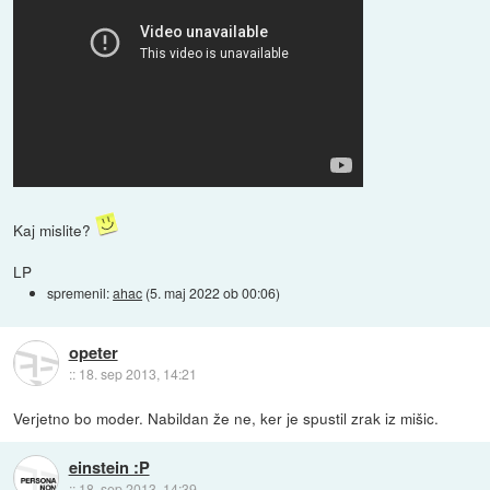
Kaj mislite?
LP
spremenil:
ahac
(
5. maj 2022 ob 00:06
)
opeter
::
18. sep 2013, 14:21
Verjetno bo moder. Nabildan že ne, ker je spustil zrak iz mišic.
einstein :P
::
18. sep 2013, 14:39