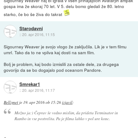
Sigourney Weaver naj bi igrala v vseh prihajajočih Avatarjih ampak
gospa ima že skoraj 70 let. V 5. delu bomo gledali že 80. letno
starko, če bo še živa do takrat
Starodavni
::
20. apr 2016, 11:15
Sigourney Weaver je svojo vlogo že zaključila. Lik je v tem filmu
umrl. Tako da to ne vpliva kaj dosti na sam film.
Bolj je problem, kaj bodo izmislili za ostale dele, za drugega
govorijo da se bo dogajalo pod oceanom Pandore.
Smrekar1
::
20. apr 2016, 11:17
Bellzmet
je
19. apr 2016 ob 15:26
izjavil
:
Možno ja:) Čeprav še vedno mislim, da prideta Terminator in
Rambo in vse postrelita. Pa je filma lahko v pol ure konc.