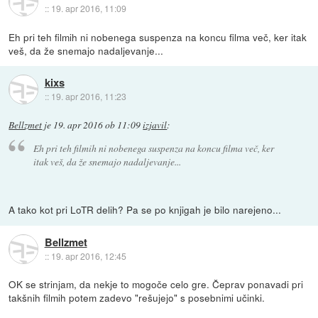
::
19. apr 2016, 11:09
Eh pri teh filmih ni nobenega suspenza na koncu filma več, ker itak
veš, da že snemajo nadaljevanje...
kixs
::
19. apr 2016, 11:23
Bellzmet
je
19. apr 2016 ob 11:09
izjavil
:
Eh pri teh filmih ni nobenega suspenza na koncu filma več, ker
itak veš, da že snemajo nadaljevanje...
A tako kot pri LoTR delih? Pa se po knjigah je bilo narejeno...
Bellzmet
::
19. apr 2016, 12:45
OK se strinjam, da nekje to mogoče celo gre. Čeprav ponavadi pri
takšnih filmih potem zadevo "rešujejo" s posebnimi učinki.