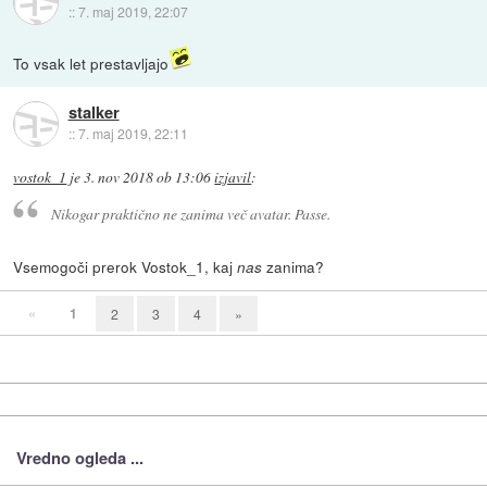
::
7. maj 2019, 22:07
To vsak let prestavljajo
stalker
::
7. maj 2019, 22:11
vostok_1
je
3. nov 2018 ob 13:06
izjavil
:
Nikogar praktično ne zanima več avatar. Passe.
Vsemogoči prerok Vostok_1, kaj
zanima?
nas
«
1
2
3
4
»
Vredno ogleda ...