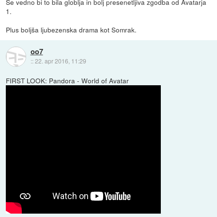
Še vedno bi to bila globlja in bolj presenetljiva zgodba od Avatarja
1.
Plus boljša ljubezenska drama kot Somrak.
oo7
::
22. apr 2016, 11:29
FIRST LOOK: Pandora - World of Avatar