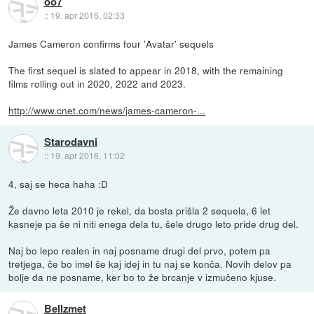
oo7
::
19. apr 2016, 02:33
James Cameron confirms four 'Avatar' sequels
The first sequel is slated to appear in 2018, with the remaining
films rolling out in 2020, 2022 and 2023.
http://www.cnet.com/news/james-cameron-...
Starodavni
::
19. apr 2016, 11:02
4, saj se heca haha :D
Že davno leta 2010 je rekel, da bosta prišla 2 sequela, 6 let
kasneje pa še ni niti enega dela tu, šele drugo leto pride drug del.
Naj bo lepo realen in naj posname drugi del prvo, potem pa
tretjega, če bo imel še kaj idej in tu naj se konča. Novih delov pa
bolje da ne posname, ker bo to že brcanje v izmučeno kjuse.
Bellzmet