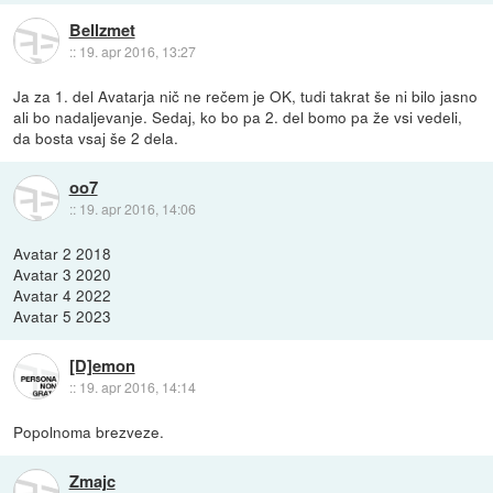
Bellzmet
::
19. apr 2016, 13:27
Ja za 1. del Avatarja nič ne rečem je OK, tudi takrat še ni bilo jasno
ali bo nadaljevanje. Sedaj, ko bo pa 2. del bomo pa že vsi vedeli,
da bosta vsaj še 2 dela.
oo7
::
19. apr 2016, 14:06
Avatar 2 2018
Avatar 3 2020
Avatar 4 2022
Avatar 5 2023
[D]emon
::
19. apr 2016, 14:14
Popolnoma brezveze.
Zmajc