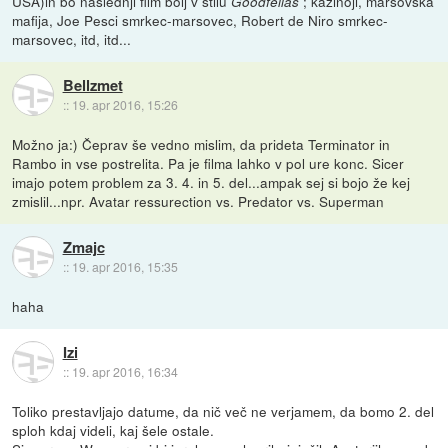
USA)in bo naslednji film bolj v stilu
; kazinoji, marsovska
Goodfellas
mafija, Joe Pesci smrkec-marsovec, Robert de Niro smrkec-
marsovec, itd, itd...
Bellzmet
::
19. apr 2016, 15:26
Možno ja:) Čeprav še vedno mislim, da prideta Terminator in
Rambo in vse postrelita. Pa je filma lahko v pol ure konc. Sicer
imajo potem problem za 3. 4. in 5. del...ampak sej si bojo že kej
zmislil...npr. Avatar ressurection vs. Predator vs. Superman
Zmajc
::
19. apr 2016, 15:35
haha
Izi
::
19. apr 2016, 16:34
Toliko prestavljajo datume, da nič več ne verjamem, da bomo 2. del
sploh kdaj videli, kaj šele ostale.