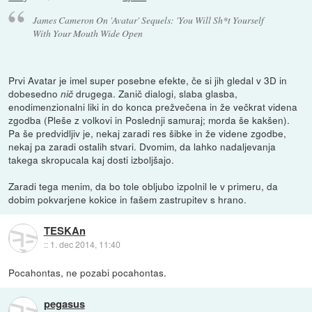
James Cameron On 'Avatar' Sequels: 'You Will Sh*t Yourself
With Your Mouth Wide Open
Prvi Avatar je imel super posebne efekte, če si jih gledal v 3D in
dobesedno
drugega. Zanič dialogi, slaba glasba,
nič
enodimenzionalni liki in do konca prežvečena in že večkrat videna
zgodba (Pleše z volkovi in Poslednji samuraj; morda še kakšen).
Pa še predvidljiv je, nekaj zaradi res šibke in že videne zgodbe,
nekaj pa zaradi ostalih stvari. Dvomim, da lahko nadaljevanja
takega skropucala kaj dosti izboljšajo.
Zaradi tega menim, da bo tole obljubo izpolnil le v primeru, da
dobim pokvarjene kokice in fašem zastrupitev s hrano.
TESKAn
::
1. dec 2014, 11:40
Pocahontas, ne pozabi pocahontas.
pegasus