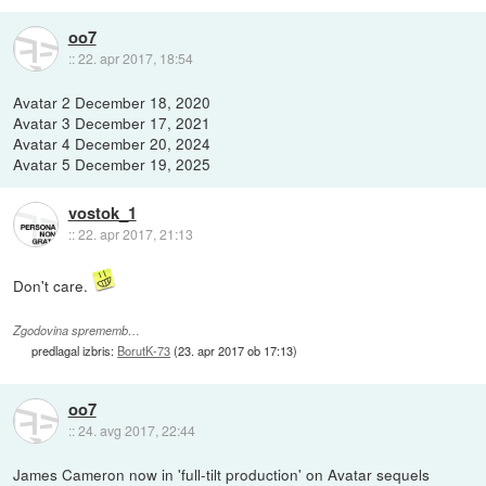
oo7
::
22. apr 2017, 18:54
Avatar 2 December 18, 2020
Avatar 3 December 17, 2021
Avatar 4 December 20, 2024
Avatar 5 December 19, 2025
vostok_1
::
22. apr 2017, 21:13
Don't care.
Zgodovina sprememb…
predlagal izbris:
BorutK-73
(
23. apr 2017 ob 17:13
)
oo7
::
24. avg 2017, 22:44
James Cameron now in 'full-tilt production' on Avatar sequels