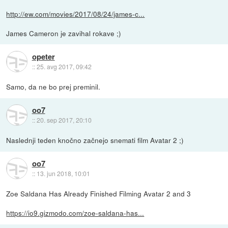
http://ew.com/movies/2017/08/24/james-c...
James Cameron je zavihal rokave ;)
opeter
::
25. avg 2017, 09:42
Samo, da ne bo prej preminil.
oo7
::
20. sep 2017, 20:10
Naslednji teden knočno začnejo snemati film Avatar 2 ;)
oo7
::
13. jun 2018, 10:01
Zoe Saldana Has Already Finished Filming Avatar 2 and 3
https://io9.gizmodo.com/zoe-saldana-has...