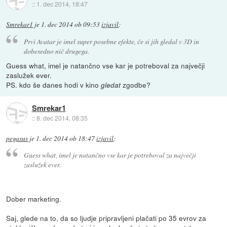
::
1. dec 2014, 18:47
Smrekar1
je
1. dec 2014 ob 09:53
izjavil
:
Prvi Avatar je imel super posebne efekte, če si jih gledal v 3D in
dobesedno
nič
drugega.
Guess what, imel je natančno vse kar je potreboval za največji
zaslužek ever.
PS. kdo še danes hodi v kino
zgodbe?
gledat
Smrekar1
::
8. dec 2014, 08:35
pegasus
je
1. dec 2014 ob 18:47
izjavil
:
Guess what, imel je natančno vse kar je potreboval za največji
zaslužek ever.
Dober marketing.
Saj, glede na to, da so ljudje pripravljeni plačati po 35 evrov za