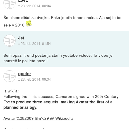
::
23. feb 2014, 00:04
Še nisem slišal za dvojko. Enka je bila fenomenalna. Aja sej to bo
šele v 2016
Jst
::
23. feb 2014, 01:54
Sem opazil trend postanja starih youtube videov: Ta video je
namreč iz pol leta nazaj!
opeter
::
23. feb 2014, 09:34
Iz wikija:
Following the film's success, Cameron signed with 20th Century
Fox
to produce three sequels, making Avatar the first of a
planned tetralogy.
Avatar %282009 film%29 @ Wikipedia
Sicer pa je pravi vir tole: