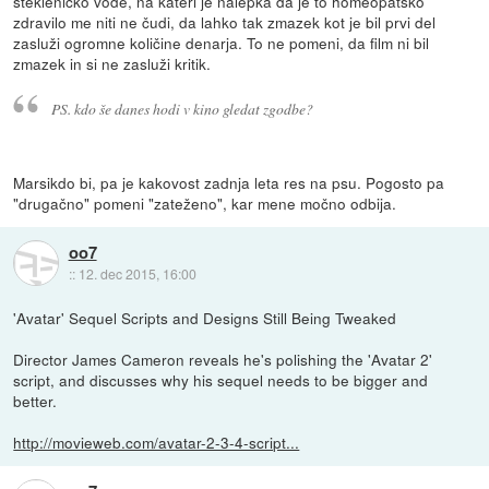
stekleničko vode, na kateri je nalepka da je to homeopatsko
zdravilo me niti ne čudi, da lahko tak zmazek kot je bil prvi del
zasluži ogromne količine denarja. To ne pomeni, da film ni bil
zmazek in si ne zasluži kritik.
PS. kdo še danes hodi v kino
gledat
zgodbe?
Marsikdo bi, pa je kakovost zadnja leta res na psu. Pogosto pa
"drugačno" pomeni "zateženo", kar mene močno odbija.
oo7
::
12. dec 2015, 16:00
'Avatar' Sequel Scripts and Designs Still Being Tweaked
Director James Cameron reveals he's polishing the 'Avatar 2'
script, and discusses why his sequel needs to be bigger and
better.
http://movieweb.com/avatar-2-3-4-script...