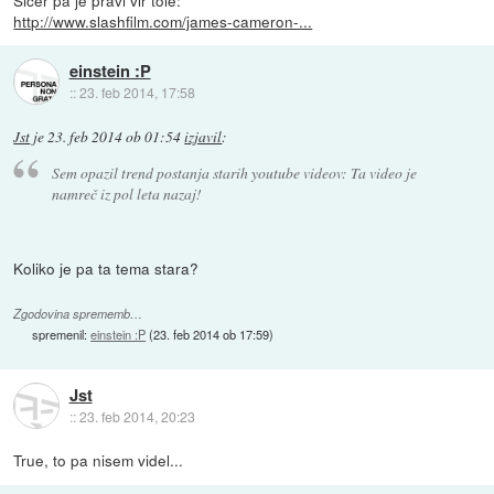
http://www.slashfilm.com/james-cameron-...
einstein :P
::
23. feb 2014, 17:58
Jst
je
23. feb 2014 ob 01:54
izjavil
:
Sem opazil trend postanja starih youtube videov: Ta video je
namreč iz pol leta nazaj!
Koliko je pa ta tema stara?
Zgodovina sprememb…
spremenil:
einstein :P
(
23. feb 2014 ob 17:59
)
Jst
::
23. feb 2014, 20:23
True, to pa nisem videl...