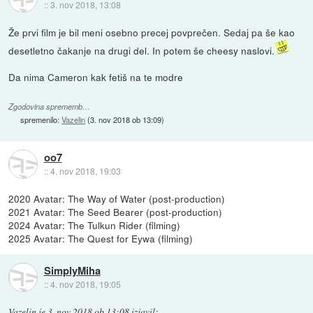
::
3. nov 2018, 13:08
Že prvi film je bil meni osebno precej povprečen. Sedaj pa še kao
desetletno čakanje na drugi del. In potem še cheesy naslovi.
Da nima Cameron kak fetiš na te modre
Zgodovina sprememb…
spremenilo:
Vazelin
(
3. nov 2018 ob 13:09
)
oo7
::
4. nov 2018, 19:03
2020 Avatar: The Way of Water (post-production)
2021 Avatar: The Seed Bearer (post-production)
2024 Avatar: The Tulkun Rider (filming)
2025 Avatar: The Quest for Eywa (filming)
SimplyMiha
::
4. nov 2018, 19:05
Vazelin
je
3. nov 2018 ob 13:08
izjavil
: