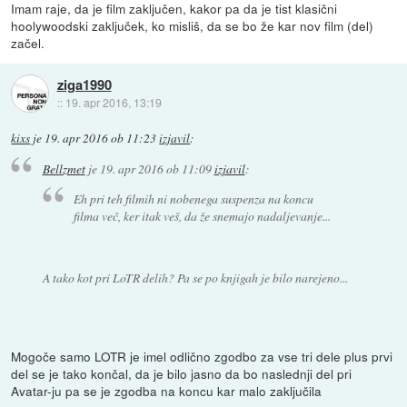
Imam raje, da je film zaključen, kakor pa da je tist klasični
hoolywoodski zaključek, ko misliš, da se bo že kar nov film (del)
začel.
ziga1990
::
19. apr 2016, 13:19
kixs
je
19. apr 2016 ob 11:23
izjavil
:
Bellzmet
je
19. apr 2016 ob 11:09
izjavil
:
Eh pri teh filmih ni nobenega suspenza na koncu
filma več, ker itak veš, da že snemajo nadaljevanje...
A tako kot pri LoTR delih? Pa se po knjigah je bilo narejeno...
Mogoče samo LOTR je imel odlično zgodbo za vse tri dele plus prvi
del se je tako končal, da je bilo jasno da bo naslednji del pri
Avatar-ju pa se je zgodba na koncu kar malo zaključila