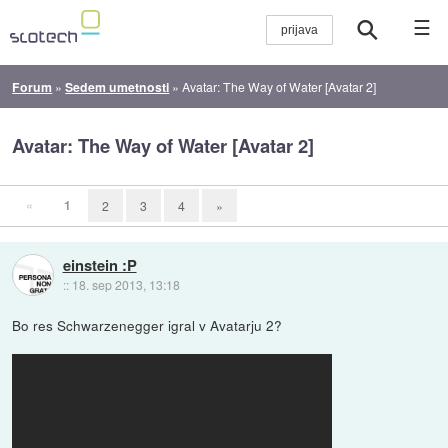
☰
Forum
»
Sedem umetnosti
»
Avatar: The Way of Water [Avatar 2]
Avatar: The Way of Water [Avatar 2]
«
1
2
3
4
»
einstein :P
::
18. sep 2013, 13:18
Bo res Schwarzenegger igral v Avatarju 2?