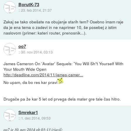
BorutK-73
::
23. feb 2014, 21:37
Zakaj se tako obešate na obujanje starih tem? Osebno imam raje
da je ena tema o zadevi in ne naprimer 10, še posebej z istim
naslovom (primer: kateri router, prenosnik...).
oo7
::
30. nov 2014, 03:13
James Cameron On 'Avatar' Sequels: 'You Will Sh*t Yourself With
Your Mouth Wide Open
http://deadline.com/2014/11/james-camer...
No upam, da bo res kar pravi
Drugače pa že kar 5 let od prvega dela mater gre tale čas hitro.
Smrekar1
::
1. dec 2014, 09:53
oo7
je
30. nov 2014 ob 03:13
izjavil
: