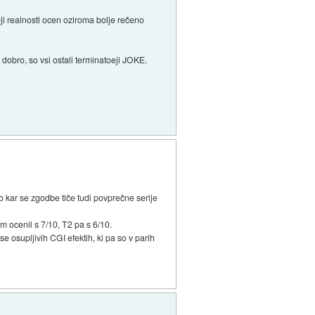
oji realnosti ocen oziroma bolje rečeno
e dobro, so vsi ostali terminatoeji JOKE.
o kar se zgodbe tiče tudi povprečne serije
em ocenil s 7/10, T2 pa s 6/10.
se osupljivih CGI efektih, ki pa so v parih