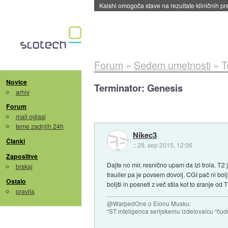
Sandisk že prodal več kot polovico SSD-jev za 
Forum
»
Sedem umetnosti
»
T
Novice
Terminator: Genesis
arhiv
Forum
mali oglasi
teme zadnjih 24h
Nikec3
Članki
::
28. sep 2015, 12:06
Zaposlitve
Dajte no mir, resnično upam da Izi trola. T2 
brskaj
trauiler pa je povsem dovolj. CGI pač ni bolj
Ostalo
boljši in posneti z več stila kot to sranje 
pravila
@WarpedOne o Elonu Musku:
"ST inteligenca serijskemu izdelovalcu "čud