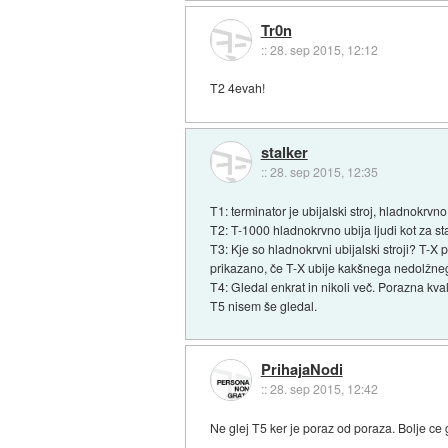
Tr0n
::
28. sep 2015, 12:12
T2 4evah!
stalker
::
28. sep 2015, 12:35
T1: terminator je ubijalski stroj, hladnokrvn
T2: T-1000 hladnokrvno ubija ljudi kot za st
T3: Kje so hladnokrvni ubijalski stroji? T-
prikazano, če T-X ubije kakšnega nedolžne
T4: Gledal enkrat in nikoli več. Porazna kv
T5 nisem še gledal.
PrihajaNodi
::
28. sep 2015, 12:42
Ne glej T5 ker je poraz od poraza. Bolje ce g