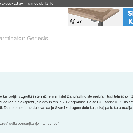
naslednji dve leti
::
danes ob 11:37
erminator: Genesis
je kar boljši v zgodbi in tehničnem smislu! Da, pravilno ste prebrali, tudi tehnično T
ši od realnih eksplozij, efektov in teh je v T2 ogromno. Pa še CGi scene v T2, ko tis
od T5. Da ne omenjamo dejstva, da je Švarci v drugem delu kul, tukaj pa le še parodi
ežev" očita pomanjkanje inteligence"