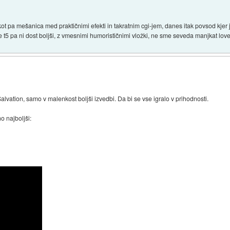
kot pa mešanica med praktičnimi efekti in takratnim cgi-jem, danes itak povsod kjer j
e t5 pa ni dost boljši, z vmesnimi humorističnimi vložki, ne sme seveda manjkat love st
 Salvation, samo v malenkost boljši izvedbi. Da bi se vse igralo v prihodnosti.
o najboljši: