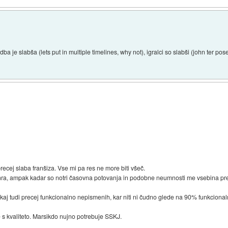
ba je slabša (lets put in multiple timelines, why not), igralci so slabši (john ter pose
recej slaba franšiza. Vse mi pa res ne more biti všeč.
 žanra, ampak kadar so notri časovna potovanja in podobne neumnosti me vsebina pre
 tukaj tudi precej funkcionalno nepismenih, kar niti ni čudno glede na 90% funkcion
 kvaliteto. Marsikdo nujno potrebuje SSKJ.