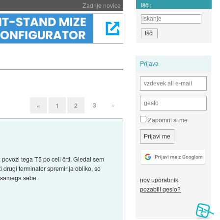
Išči:
Zadnje novice
Prijava
3
»
«
1
2
Zapomni si me
2 povozi tega T5 po celi črti. Gledal sem
ti drugi terminator spreminja obliko, so
ja samega sebe.
nov uporabnik
pozabili geslo?