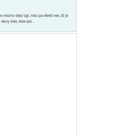
e možno dajo cgi, niso pa efekti vse, t3 je
ory, kiss, kiss ipd...