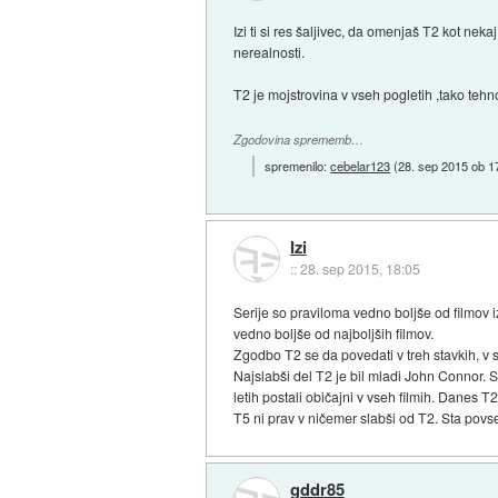
Izi ti si res šaljivec, da omenjaš T2 kot ne
nerealnosti.
T2 je mojstrovina v vseh pogletih ,tako tehno
Zgodovina sprememb…
spremenilo:
cebelar123
(
28. sep 2015 ob 1
Izi
::
28. sep 2015, 18:05
Serije so praviloma vedno boljše od filmov i
vedno boljše od najboljših filmov.
Zgodbo T2 se da povedati v treh stavkih, v s
Najslabši del T2 je bil mladi John Connor. Sl
letih postali običajni v vseh filmih. Danes T2
T5 ni prav v ničemer slabši od T2. Sta povs
gddr85