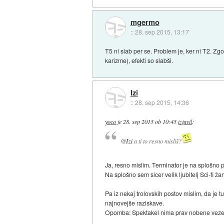
mgermo
::
28. sep 2015, 13:17
T5 ni slab per se. Problem je, ker ni T2. Zgod
karizme), efekti so slabši.
Izi
::
28. sep 2015, 14:36
yoco
je
28. sep 2015 ob 10:45
izjavil
:
@Izi
a ti to resno misliš?
Ja, resno mislim. Terminator je na splošno p
Na splošno sem sicer velik ljubitelj Sci-fi
Pa iz nekaj trolovskih postov mislim, da je
najnovejše raziskave.
Opomba: Spektakel nima prav nobene veze s