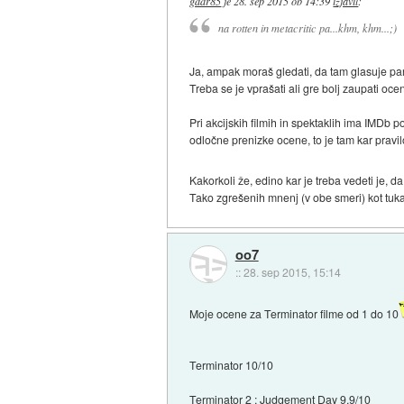
gddr85
je
28. sep 2015 ob 14:39
izjavil
:
na rotten in metacritic pa...khm, khm...;)
Ja, ampak moraš gledati, da tam glasuje par
Treba se je vprašati ali gre bolj zaupati ocen
Pri akcijskih filmih in spektaklih ima IMDb 
odločne prenizke ocene, to je tam kar pravil
Kakorkoli že, edino kar je treba vedeti je
Tako zgrešenih mnenj (v obe smeri) kot tuka
oo7
::
28. sep 2015, 15:14
Moje ocene za Terminator filme od 1 do 10
Terminator 10/10
Terminator 2 : Judgement Day 9,9/10