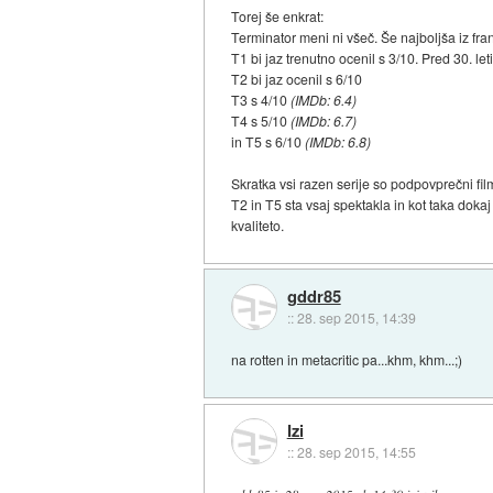
Torej še enkrat:
Terminator meni ni všeč. Še najboljša iz fran
T1 bi jaz trenutno ocenil s 3/10. Pred 30. let
T2 bi jaz ocenil s 6/10
T3 s 4/10
(IMDb: 6.4)
T4 s 5/10
(IMDb: 6.7)
in T5 s 6/10
(IMDb: 6.8)
Skratka vsi razen serije so podpovprečni film
T2 in T5 sta vsaj spektakla in kot taka dok
kvaliteto.
gddr85
::
28. sep 2015, 14:39
na rotten in metacritic pa...khm, khm...;)
Izi
::
28. sep 2015, 14:55