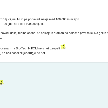
 10 ljudi, na IMDb pa ponavadi nekje med 100.000 in milijon.
i 100 ljudi ali oceni 100.000 ljudi?
ponavadi dokaj realne ocene, pri običajnih dramah pa odločno previsoke. Na gnilih pa
o.
, da ocenam na Slo-Tech NIKOLI ne smeš zaupati
j ne boš našel nikjer drugje ne netu.