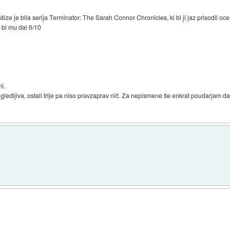
šize je bila serija Terminator: The Sarah Connor Chronicles, ki bi ji jaz prisodil oc
i bi mu dal 6/10
i.
aj gledljiva, ostali trije pa niso pravzaprav nič. Za nepismene še enkrat poudarjam