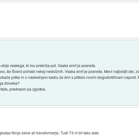
o ubije vsakega, ki mu prekriža pot. Vsaka smrt je posneta.
avo, še Švarci pohabi nekaj nedolžnih. Vsaka smrt je posneta. Meni najboljši del, za
X pokaže joške in v naslednjem kadru že drvi s pištolo novim dogodivščinam naproti.
ga človeka?
aliteta, predvsem pa zgodba.
ledas Ninja zelve ali transformerje. Tudi T3 ni bil tako slab.