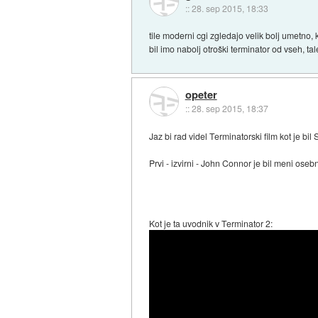
::
28. sep 2015, 18:33
tile moderni cgi zgledajo velik bolj umetno, 
bil imo nabolj otroški terminator od vseh, tal
opeter
::
28. sep 2015, 18:37
Jaz bi rad videl Terminatorski film kot je bil
Prvi - izvirni - John Connor je bil meni osebn
Kot je ta uvodnik v Terminator 2: