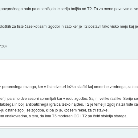
kaj povprečnega nato pa omeniš, da je serija boljša od T2. To za mene pove vse o tv
loških za tiste čase kot sami zgodbi in zato ker je T2 postavil tako visko mejo kaj j
7:33
)
z preprostega razloga, ker v tiste dve uri težko stlačiš kaj omembe vrednega, zato s
eriji pa smo dve sezoni spremljali kar v redu zgodbo. Saj ni velike razlike. Serijo s
abšega in bolj antipatičnega igralca težko najdeš. T2 je temeljil zgolj na za tiste ča
-ju ostane zgolj še zgodba, ki pa jo je, kot sem rekel, za tri stavke.
em enakovredna, s tem, da ima T5 moderen CGI, T2 pa četrt stoletja starega.